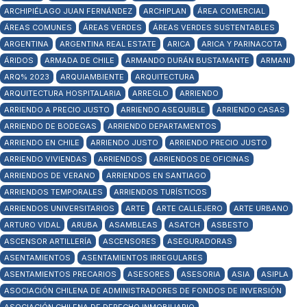
ARCHIPIÉLAGO JUAN FERNÁNDEZ
ARCHIPLAN
ÁREA COMERCIAL
ÁREAS COMUNES
ÁREAS VERDES
ÁREAS VERDES SUSTENTABLES
ARGENTINA
ARGENTINA REAL ESTATE
ARICA
ARICA Y PARINACOTA
ÁRIDOS
ARMADA DE CHILE
ARMANDO DURÁN BUSTAMANTE
ARMANI
ARQ% 2023
ARQUIAMBIENTE
ARQUITECTURA
ARQUITECTURA HOSPITALARIA
ARREGLO
ARRIENDO
ARRIENDO A PRECIO JUSTO
ARRIENDO ASEQUIBLE
ARRIENDO CASAS
ARRIENDO DE BODEGAS
ARRIENDO DEPARTAMENTOS
ARRIENDO EN CHILE
ARRIENDO JUSTO
ARRIENDO PRECIO JUSTO
ARRIENDO VIVIENDAS
ARRIENDOS
ARRIENDOS DE OFICINAS
ARRIENDOS DE VERANO
ARRIENDOS EN SANTIAGO
ARRIENDOS TEMPORALES
ARRIENDOS TURÍSTICOS
ARRIENDOS UNIVERSITARIOS
ARTE
ARTE CALLEJERO
ARTE URBANO
ARTURO VIDAL
ARUBA
ASAMBLEAS
ASATCH
ASBESTO
ASCENSOR ARTILLERÍA
ASCENSORES
ASEGURADORAS
ASENTAMIENTOS
ASENTAMIENTOS IRREGULARES
ASENTAMIENTOS PRECARIOS
ASESORES
ASESORIA
ASIA
ASIPLA
ASOCIACIÓN CHILENA DE ADMINISTRADORES DE FONDOS DE INVERSIÓN