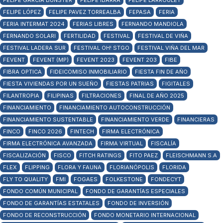
FELIPE GARCÍA BUNSTER
FELIPE IBARRA
FELIPE LARROULET
FELIPE LÓPEZ
FELIPE PAVEZ TORREALBA
FEPASA
FERIA
FERIA INTERMAT 2024
FERIAS LIBRES
FERNANDO MANDIOLA
FERNANDO SOLARI
FERTILIDAD
FESTIVAL
FESTIVAL DE VIÑA
FESTIVAL LADERA SUR
FESTIVAL OH! STGO
FESTIVAL VIÑA DEL MAR
FEVENT
FEVENT (MP)
FEVENT 2023
FEVENT 203
FIBE
FIBRA OPTICA
FIDEICOMISO INMOBILIARIO
FIESTA FIN DE AÑO
FIESTA VIVIENDAS POR UN SUEÑO
FIESTAS PATRIAS
FIGITALES
FILANTROPIA
FILIPINAS
FILTRACIONES
FINAL DE AÑO 2025
FINANCIAMIENTO
FINANCIAMIENTO AUTOCONSTRUCCIÓN
FINANCIAMIENTO SUSTENTABLE
FINANCIAMIENTO VERDE
FINANCIERAS
FINCO
FINCO 2026
FINTECH
FIRMA ELECTRÓNICA
FIRMA ELECTRÓNICA AVANZADA
FIRMA VIRTUAL
FISCALÍA
FISCALIZACIÓN
FISCO
FITCH RATINGS
FITO PAEZ
FLEISCHMANN S.A
FLEX
FLIPPING
FLORA Y FAUNA
FLORIANÓPOLIS
FLORIDA
FLY TO QUALITY
FMI
FOGAES
FOLKESTONE
FONDECYT
FONDO COMÚN MUNICIPAL
FONDO DE GARANTÍAS ESPECIALES
FONDO DE GARANTÍAS ESTATALES
FONDO DE INVERSIÓN
FONDO DE RECONSTRUCCIÓN
FONDO MONETARIO INTERNACIONAL