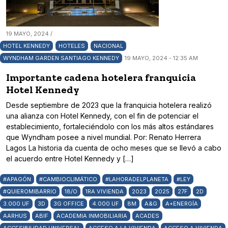
19 MAYO, 2024 /
HOTEL KENNEDY
HOTELES
NACIONAL
WYNDHAM GARDEN SANTIAGO KENNEDY
19 MAYO, 2024 - 12:35 AM
Importante cadena hotelera franquicia
Hotel Kennedy
Desde septiembre de 2023 que la franquicia hotelera realizó
una alianza con Hotel Kennedy, con el fin de potenciar el
establecimiento, fortaleciéndolo con los más altos estándares
que Wyndham posee a nivel mundial. Por: Renato Herrera
Lagos La historia da cuenta de ocho meses que se llevó a cabo
el acuerdo entre Hotel Kennedy y […]
#APAGÓN
#CAMBIOCLIMÁTICO
#LAHORADELPLANETA
#LEY
#QUIEROMIBARRIO
18/O
1RA VIVIENDA
2023
2025
27F
2D
3.000 UF
3D
3G OFFICE
4.000 UF
8M
A&G
A+ENERGÍA
AARHUS
ABIF
ACADEMIA INMOBILIARIA
ACADES