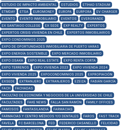
ESTUDIO DE IMPACTO AMBIENTAL
ESTUDIOS
ETIHAD STADIUM
ETMDAY
ETSA
EUROMONEY
EUROPA
EURPORA
EV CHARGER
EVENTO
EVENTO INMOBILIARIO
EVENTOS
EVERGRANDE
EX SANTIAGO COLLEGE
EX SEDE
EXP REALTY
EXPERTOS
EXPERTOS CRISIS VIVIENDA EN CHILE
EXPERTOS INMOBILIARIOS
EXPO CONDOMINIOS 2025
EXPO DE OPORTUNIDADES INMOBILIARIA DE PUERTO VARAS
EXPO ENERGÍA SOSTENIBLE
EXPO MERCADO INMOBILIARIO
EXPO OSAKA
EXPO REAL ESTATE
EXPO RENTA CORTA
EXPO TERRENOS
EXPO VIVIENDA 2023
EXPO VIVIENDA 2024
EXPO VIVIENDA 2025
EXPOCONDOMINIOS 2025
EXPROPIACIÓN
EXSEDE
EXTRANJERO
EXTRANJEROS
EZEIZA
FABIÁN GARCÍA
FACH
FACHADAS
FACULTAD DE ECONOMÍA Y NEGOCIOS DE LA UNIVERSIDAD DE CHILE
FACULTADES
FAKE NEWS
FALLA SAN RAMÓN
FAMILY OFFICES
FAMOSOS
FANTASILANDIA
FARMACIAS
FARMACIAS Y CENTRO MÉDICOS Y/O DENTALES
FAROS
FAST TRACK
FAVELA
FC BARCELONA
FED
FEDERICO CASANELLO
FELICIDAD