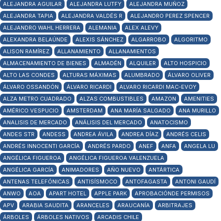
ALEJANDRA AGUILAR
ALEJANDRA LUTFY
ALEJANDRA MUÑOZ
ALEJANDRA TAPIA
ALEJANDRA VALDÉS R
ALEJANDRO PEREZ SPENCER
ALEJANDRO WAHL HERRERA
ALEMANIA
ALEX ALEVY
ALEXANDRA BELAÚNDE
ALEXIS SÁNCHEZ
ALGARROBO
ALGORITMO
ALISON RAMÍREZ
ALLANAMIENTO
ALLANAMIENTOS
ALMACENAMIENTO DE BIENES
ALMADÉN
ALQUILER
ALTO HOSPICIO
ALTO LAS CONDES
ALTURAS MÁXIMAS
ALUMBRADO
ÁLVARO OLIVER
ÁLVARO OSSANDÓN
ÁLVARO RICARDI
ALVARO RICARDI MAC-EVOY
ALZA METRO CUADRADO
ALZAS COMBUSTIBLES
AMAZON
AMENITIES
AMÉRICO VESPUCIO
AMSTERDAM
ANA MARÍA SALGADO
ANA MURILLO
ANALISIS DE MERCADO
ANÁLISIS DEL MERCADO
ANATOCISMO
ANDES STR
ANDESS
ANDREA ÁVILA
ANDREA DÍAZ
ANDRÉS CELIS
ANDRÉS INNOCENTI GARCÍA
ANDRÉS PARDO
ANEF
ANFA
ANGELA LU
ANGÉLICA FIGUEROA
ANGÉLICA FIGUEROA VALENZUELA
ANGÉLICA GARCÍA
ANIMADORES
AÑO NUEVO
ANTÁRTICA
ANTENAS TELEFÓNICAS
ANTISÍSMOCO
ANTOFAGASTA
ANTONI GAUDÍ
ANWO
AOA
APART HOTEL
APPLE PARK
APROBACIÓNDE PERMISOS
APV
ARABIA SAUDITA
ARANCELES
ARAUCANÍA
ARBITRAJES
ÁRBOLES
ÁRBOLES NATIVOS
ARCADIS CHILE