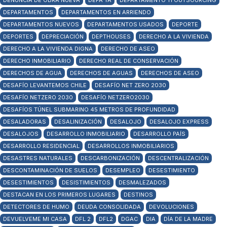
DENUNCIA DE OBRA NUEVA
DEPA YA
DEPARTAMENTO TI OUTSOURCING
DEPARTAMENTOS
DEPARTAMENTOS EN ARRIENDO
DEPARTAMENTOS NUEVOS
DEPARTAMENTOS USADOS
DEPORTE
DEPORTES
DEPRECIACIÓN
DEPTHOUSES
DERECHO A LA VIVIENDA
DERECHO A LA VIVIENDA DIGNA
DERECHO DE ASEO
DERECHO INMOBILIARIO
DERECHO REAL DE CONSERVACIÓN
DERECHOS DE AGUA
DERECHOS DE AGUAS
DERECHOS DE ASEO
DESAFÍO LEVANTEMOS CHILE
DESAFÍO NET ZERO 2030
DESAFÍO NETZERO 2030
DESAFÍO NETZERO2030
DESAFÍOS TÚNEL SUBMARINO 45 METROS DE PROFUNDIDAD
DESALADORAS
DESALINIZACIÓN
DESALOJO
DESALOJO EXPRESS
DESALOJOS
DESARROLLO INMOBILIARIO
DESARROLLO PAÍS
DESARROLLO RESIDENCIAL
DESARROLLOS INMOBILIARIOS
DESASTRES NATURALES
DESCARBONIZACIÓN
DESCENTRALIZACIÓN
DESCONTAMINACIÓN DE SUELOS
DESEMPLEO
DESESTIMIENTO
DESESTIMIENTOS
DESISTIMIENTOS
DESMALEZADOS
DESTACAN EN LOS PRIMEROS LUGARES
DESTINOS
DETECTORES DE HUMO
DEUDA CONSOLIDADA
DEVOLUCIONES
DEVUELVEME MI CASA
DFL 2
DFL2
DGAC
DIA
DÍA DE LA MADRE