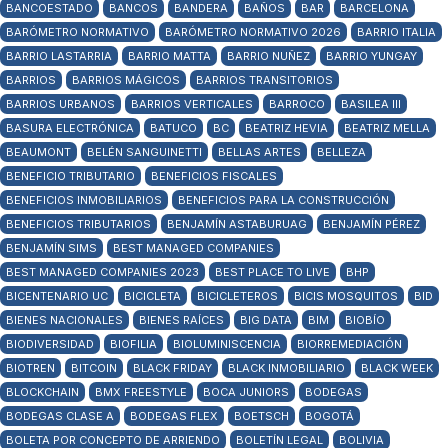
BANCOESTADO
BANCOS
BANDERA
BAÑOS
BAR
BARCELONA
BARÓMETRO NORMATIVO
BARÓMETRO NORMATIVO 2026
BARRIO ITALIA
BARRIO LASTARRIA
BARRIO MATTA
BARRIO NUÑEZ
BARRIO YUNGAY
BARRIOS
BARRIOS MÁGICOS
BARRIOS TRANSITORIOS
BARRIOS URBANOS
BARRIOS VERTICALES
BARROCO
BASILEA III
BASURA ELECTRÓNICA
BATUCO
BC
BEATRIZ HEVIA
BEATRIZ MELLA
BEAUMONT
BELÉN SANGUINETTI
BELLAS ARTES
BELLEZA
BENEFICIO TRIBUTARIO
BENEFICIOS FISCALES
BENEFICIOS INMOBILIARIOS
BENEFICIOS PARA LA CONSTRUCCIÓN
BENEFICIOS TRIBUTARIOS
BENJAMÍN ASTABURUAG
BENJAMÍN PÉREZ
BENJAMÍN SIMS
BEST MANAGED COMPANIES
BEST MANAGED COMPANIES 2023
BEST PLACE TO LIVE
BHP
BICENTENARIO UC
BICICLETA
BICICLETEROS
BICIS MOSQUITOS
BID
BIENES NACIONALES
BIENES RAÍCES
BIG DATA
BIM
BIOBÍO
BIODIVERSIDAD
BIOFILIA
BIOLUMINISCENCIA
BIORREMEDIACIÓN
BIOTREN
BITCOIN
BLACK FRIDAY
BLACK INMOBILIARIO
BLACK WEEK
BLOCKCHAIN
BMX FREESTYLE
BOCA JUNIORS
BODEGAS
BODEGAS CLASE A
BODEGAS FLEX
BOETSCH
BOGOTÁ
BOLETA POR CONCEPTO DE ARRIENDO
BOLETÍN LEGAL
BOLIVIA