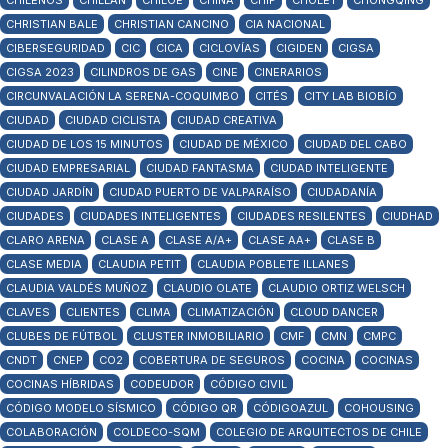
CHILENOS
CHILLÁN
CHILOÉ
CHINA
CHIP
CHOLET
CHONGQING
CHRISTIAN BALE
CHRISTIAN CANCINO
CIA NACIONAL
CIBERSEGURIDAD
CIC
CICA
CICLOVÍAS
CIGIDEN
CIGSA
CIGSA 2023
CILINDROS DE GAS
CINE
CINERARIOS
CIRCUNVALACIÓN LA SERENA-COQUIMBO
CITÉS
CITY LAB BIOBÍO
CIUDAD
CIUDAD CICLISTA
CIUDAD CREATIVA
CIUDAD DE LOS 15 MINUTOS
CIUDAD DE MÉXICO
CIUDAD DEL CABO
CIUDAD EMPRESARIAL
CIUDAD FANTASMA
CIUDAD INTELIGENTE
CIUDAD JARDÍN
CIUDAD PUERTO DE VALPARAÍSO
CIUDADANÍA
CIUDADES
CIUDADES INTELIGENTES
CIUDADES RESILENTES
CIUDHAD
CLARO ARENA
CLASE A
CLASE A/A+
CLASE AA+
CLASE B
CLASE MEDIA
CLAUDIA PETIT
CLAUDIA POBLETE ILLANES
CLAUDIA VALDÉS MUÑOZ
CLAUDIO OLATE
CLAUDIO ORTIZ WELSCH
CLAVES
CLIENTES
CLIMA
CLIMATIZACIÓN
CLOUD DANCER
CLUBES DE FÚTBOL
CLUSTER INMOBILIARIO
CMF
CMN
CMPC
CNDT
CNEP
CO2
COBERTURA DE SEGUROS
COCINA
COCINAS
COCINAS HÍBRIDAS
CODEUDOR
CÓDIGO CIVIL
CÓDIGO MODELO SÍSMICO
CÓDIGO QR
CÓDIGOAZUL
COHOUSING
COLABORACIÓN
COLDECO-SQM
COLEGIO DE ARQUITECTOS DE CHILE