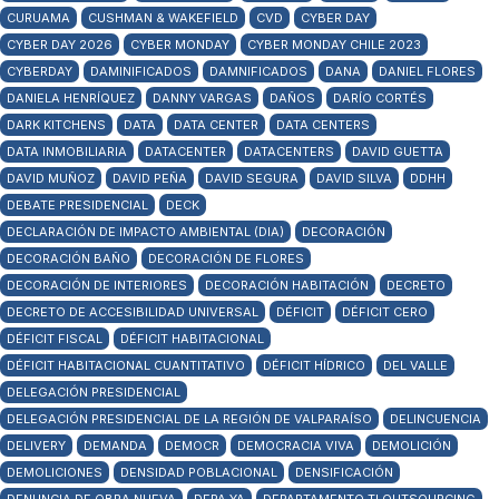
CURUAMA
CUSHMAN & WAKEFIELD
CVD
CYBER DAY
CYBER DAY 2026
CYBER MONDAY
CYBER MONDAY CHILE 2023
CYBERDAY
DAMINIFICADOS
DAMNIFICADOS
DANA
DANIEL FLORES
DANIELA HENRÍQUEZ
DANNY VARGAS
DAÑOS
DARÍO CORTÉS
DARK KITCHENS
DATA
DATA CENTER
DATA CENTERS
DATA INMOBILIARIA
DATACENTER
DATACENTERS
DAVID GUETTA
DAVID MUÑOZ
DAVID PEÑA
DAVID SEGURA
DAVID SILVA
DDHH
DEBATE PRESIDENCIAL
DECK
DECLARACIÓN DE IMPACTO AMBIENTAL (DIA)
DECORACIÓN
DECORACIÓN BAÑO
DECORACIÓN DE FLORES
DECORACIÓN DE INTERIORES
DECORACIÓN HABITACIÓN
DECRETO
DECRETO DE ACCESIBILIDAD UNIVERSAL
DÉFICIT
DÉFICIT CERO
DÉFICIT FISCAL
DÉFICIT HABITACIONAL
DÉFICIT HABITACIONAL CUANTITATIVO
DÉFICIT HÍDRICO
DEL VALLE
DELEGACIÓN PRESIDENCIAL
DELEGACIÓN PRESIDENCIAL DE LA REGIÓN DE VALPARAÍSO
DELINCUENCIA
DELIVERY
DEMANDA
DEMOCR
DEMOCRACIA VIVA
DEMOLICIÓN
DEMOLICIONES
DENSIDAD POBLACIONAL
DENSIFICACIÓN