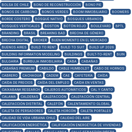
BOLSA DE CHILE
BONO DE RECONSTRUCCIÓN
BONO PIE
BONOS DE CARBONO
BONOS VERDES
BOOM INMOBILIARIO
BOOMERS
BORDE COSTERO
BOSQUE NATIVO
BOSQUES URBANOS
BOSQUES VERTICALES
BOSTON
BOTÓN ROJO
BOULEVARD
BPTL
BRANDING
BRASIL
BREAKING BAD
BRECHA DE GÉNERO
BRECHA DIGITAL
BROKER
BUEN MOMENTO EN EL MERCADO
BUENOS AIRES
BUILD TO RENT
BUILD TO SUIT
BUILD UP 2026
BUILDING INFORMATION MODELING
BUILDINGS
BUILT-TO-RENT
BUIN
BULGARIA
BURBUJA INMOBILIARIA
CABA
CABAÑAS
CABAÑAS PREMIUM
CABILDO
CABLE HUMBOLDT
CABO DE HORNOS
CABRERO
CACHAGUA
CADEM
CAE
CAFETERÍA
CAÍDA
CAÍDA DE PRECIOS
CAÍDA DEL EMPLEO
CAÍDA EN VENTAS
CAIXABANK RESEARCH
CAJEROS AUTOMÁTICOS
CAL Y CANTO
CALAMA
CALDERAS
CALEFACCIÓN
CALEFACCIÓN CENTRAL
CALEFACCIÓN DISTRITAL
CALEFÓN
CALENTAMIENTO GLOBAL
CALETA DE PERSADORES
CALETA HORCÓN
CALETA PORTALES
CALIDAD DE VIDA URBANA CHILE
CALIDAD DEL AIRE
CALIFICACIÓN ENERGÉTICA
CALIFICACIÓN ENERGÉTICA DE VIVIENDAS