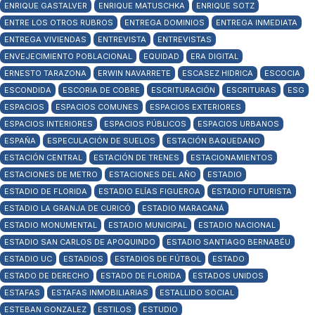
ENRIQUE GASTALVER
ENRIQUE MATUSCHKA
ENRIQUE SOTZ
ENTRE LOS OTROS RUBROS
ENTREGA DOMINIOS
ENTREGA INMEDIATA
ENTREGA VIVIENDAS
ENTREVISTA
ENTREVISTAS
ENVEJECIMIENTO POBLACIONAL
EQUIDAD
ERA DIGITAL
ERNESTO TARAZONA
ERWIN NAVARRETE
ESCASEZ HIDRICA
ESCOCIA
ESCONDIDA
ESCORIA DE COBRE
ESCRITURACIÓN
ESCRITURAS
ESG
ESPACIOS
ESPACIOS COMUNES
ESPACIOS EXTERIORES
ESPACIOS INTERIORES
ESPACIOS PÚBLICOS
ESPACIOS URBANOS
ESPAÑA
ESPECULACIÓN DE SUELOS
ESTACIÓN BAQUEDANO
ESTACIÓN CENTRAL
ESTACIÓN DE TRENES
ESTACIONAMIENTOS
ESTACIONES DE METRO
ESTACIONES DEL AÑO
ESTADIO
ESTADIO DE FLORIDA
ESTADIO ELÍAS FIGUEROA
ESTADIO FUTURISTA
ESTADIO LA GRANJA DE CURICÓ
ESTADIO MARACANÁ
ESTADIO MONUMENTAL
ESTADIO MUNICIPAL
ESTADIO NACIONAL
ESTADIO SAN CARLOS DE APOQUINDO
ESTADIO SANTIAGO BERNABÉU
ESTADIO UC
ESTADIOS
ESTADIOS DE FÚTBOL
ESTADO
ESTADO DE DERECHO
ESTADO DE FLORIDA
ESTADOS UNIDOS
ESTAFAS
ESTAFAS INMOBILIARIAS
ESTALLIDO SOCIAL
ESTEBAN GONZALEZ
ESTILOS
ESTUDIO