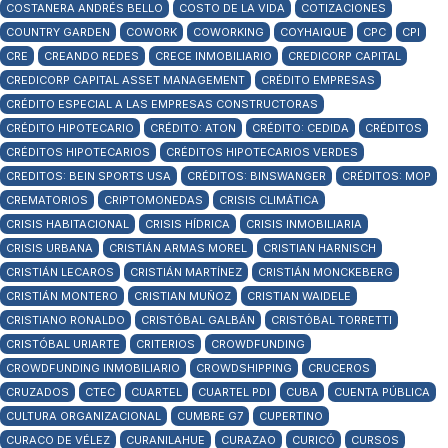
COSTANERA ANDRÉS BELLO
COSTO DE LA VIDA
COTIZACIONES
COUNTRY GARDEN
COWORK
COWORKING
COYHAIQUE
CPC
CPI
CRE
CREANDO REDES
CRECE INMOBILIARIO
CREDICORP CAPITAL
CREDICORP CAPITAL ASSET MANAGEMENT
CRÉDITO EMPRESAS
CRÉDITO ESPECIAL A LAS EMPRESAS CONSTRUCTORAS
CRÉDITO HIPOTECARIO
CRÉDITO: ATON
CRÉDITO: CEDIDA
CRÉDITOS
CRÉDITOS HIPOTECARIOS
CRÉDITOS HIPOTECARIOS VERDES
CREDITOS: BEIN SPORTS USA
CRÉDITOS: BINSWANGER
CRÉDITOS: MOP
CREMATORIOS
CRIPTOMONEDAS
CRISIS CLIMÁTICA
CRISIS HABITACIONAL
CRISIS HÍDRICA
CRISIS INMOBILIARIA
CRISIS URBANA
CRISTIÁN ARMAS MOREL
CRISTIAN HARNISCH
CRISTIÁN LECAROS
CRISTIÁN MARTÍNEZ
CRISTIÁN MONCKEBERG
CRISTIÁN MONTERO
CRISTIAN MUÑOZ
CRISTIAN WAIDELE
CRISTIANO RONALDO
CRISTÓBAL GALBÁN
CRISTÓBAL TORRETTI
CRISTÓBAL URIARTE
CRITERIOS
CROWDFUNDING
CROWDFUNDING INMOBILIARIO
CROWDSHIPPING
CRUCEROS
CRUZADOS
CTEC
CUARTEL
CUARTEL PDI
CUBA
CUENTA PÚBLICA
CULTURA ORGANIZACIONAL
CUMBRE G7
CUPERTINO
CURACO DE VÉLEZ
CURANILAHUE
CURAZAO
CURICÓ
CURSOS