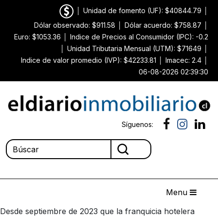
│
Unidad de fomento (UF): $40844.79
│
Dólar observado: $911.58
│
Dólar acuerdo: $758.87
│
Euro: $1053.36
│
Indice de Precios al Consumidor (IPC): -0.2
│
Unidad Tributaria Mensual (UTM): $71649
│
Indice de valor promedio (IVP): $42233.81
│
Imacec: 2.4
│
06-08-2026 02:39:30
Síguenos:
Menu
Desde septiembre de 2023 que la franquicia hotelera