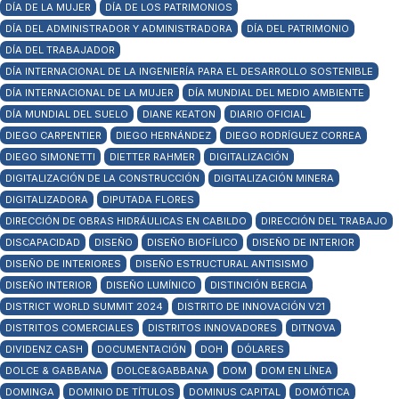
DÍA DE LA MUJER
DÍA DE LOS PATRIMONIOS
DÍA DEL ADMINISTRADOR Y ADMINISTRADORA
DÍA DEL PATRIMONIO
DÍA DEL TRABAJADOR
DÍA INTERNACIONAL DE LA INGENIERÍA PARA EL DESARROLLO SOSTENIBLE
DÍA INTERNACIONAL DE LA MUJER
DÍA MUNDIAL DEL MEDIO AMBIENTE
DÍA MUNDIAL DEL SUELO
DIANE KEATON
DIARIO OFICIAL
DIEGO CARPENTIER
DIEGO HERNÁNDEZ
DIEGO RODRÍGUEZ CORREA
DIEGO SIMONETTI
DIETTER RAHMER
DIGITALIZACIÓN
DIGITALIZACIÓN DE LA CONSTRUCCIÓN
DIGITALIZACIÓN MINERA
DIGITALIZADORA
DIPUTADA FLORES
DIRECCIÓN DE OBRAS HIDRÁULICAS EN CABILDO
DIRECCIÓN DEL TRABAJO
DISCAPACIDAD
DISEÑO
DISEÑO BIOFÍLICO
DISEÑO DE INTERIOR
DISEÑO DE INTERIORES
DISEÑO ESTRUCTURAL ANTISISMO
DISEÑO INTERIOR
DISEÑO LUMÍNICO
DISTINCIÓN BERCIA
DISTRICT WORLD SUMMIT 2024
DISTRITO DE INNOVACIÓN V21
DISTRITOS COMERCIALES
DISTRITOS INNOVADORES
DITNOVA
DIVIDENZ CASH
DOCUMENTACIÓN
DOH
DÓLARES
DOLCE & GABBANA
DOLCE&GABBANA
DOM
DOM EN LÍNEA
DOMINGA
DOMINIO DE TÍTULOS
DOMINUS CAPITAL
DOMÓTICA