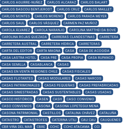
CARLOS AGUIRRE-NUÑEZ
CARLOS ALCARAZ
CARLOS BALART
CARLOS BASCOU BENTJERODT
CARLOS CRUZ
CARLOS MAILLET
CARLOS MONTES
CARLOS MORENO
CARLOS PARADA MEYER
CARLOS SAUL
CARLOS VÁSQUEZ
CARMEN PAZ MUÑOZ
CAROLA ÁLVAREZ
CAROLA NARANJO
CAROLINA MATTHEI DA BOVE
CAROLINA ROJAS QUEZADA
CARRERAS CLANDESTINAS
CARRETERA
CARRETERA AUSTRAL
CARRETERA HÍDRICA
CARRETERAS
CARTA DEL EDITOR
CARTA MAGNA
CASA
CASA DE ACOGIDA
CASA LASTRA HOTEL
CASA PRE
CASA PROPIA
CASA RUPANCO
CASA SEMILLA
CASABLANCA
CASAS
CASAS EN VENTA REGIONES CHILE
CASAS FISCALES
CASAS FLOTANTES
CASAS MODULARES
CASAS NARCOS
CASAS PATRIMONIALES
CASAS PEQUEÑAS
CASAS PREFABRICADAS
CASAS SINIESTRADAS
CASAS SUSTENTABLES
CASAS USADAS
CASCO HISTÓRICO
CASEN
CASH
CASO CONVENIO
CASO CONVENIOS
CASONA
CASONA LOPETEGUI MENA
CASONA PATRIMONIAL
CASTILLOS
CATALINA CHÁVEZ
CATALUÑA
CATASTRO
CATASTROFES
CATERINA UTILI
CAU CAU
CAUQUENES
CBR VIÑA DEL MAR
CBRE
CCHC
CCHC ATACAMA
CCI