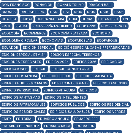
DON FRANCISCO
DONACIÓN
DONALD TRUMP
DRAGON BALL
DRONES
DROPSHIPPING
DS01
DS1
DS10
DS19
DS49
DS52
DUA LIPA
DUBAI
DUBRAZKA JARA
DUKI
DUNAS
DYLANTERO
E2E
EBCT
EBITDA
ECHEVERRÍA IZQUIERDO
ECOBARRIO
ECOEFICIENCIA
ECOLOGÍA
ECOMMERCE
ECOMOMÍA PLATEADA
ECONOMÍA
ECONOMÍA CIRCULAR
ECONOMÍAS
ECOPARCELAS
ECOPARQUE
ECUADOR
EDICION ESPECIAL
EDICIÓN ESPECIAL CASAS PREFABRICADAS
EDICIÓN ESPECIAL ETM 24
EDICIÓN ESPECIAL TERRENOS
EDICIONES ESPECIALES
EDIFICA 2024
EDIFICA 2026
EDIFICACIÓN
EDIFICACIONES
EDIFICIO
EDIFICIO CONSISTORIAL
EDIFICIO COSTANERA
EDIFICIO DE LUJO
EDIFICIO ESMERALDA
EDIFICIO GUILLERMO MANN
EDIFICIO INTELIGENTE
EDIFICIO KANDINSKY
EDIFICIO PATRIMONIAL
EDIFICIO VITACURA
EDIFICIOS
EDIFICIOS FANTASMAS
EDIFICIOS INTELIGENTES
EDIFICIOS PATRIMONIALES
EDIFICIOS PÚBLICOS
EDIFICIOS RESIDENCIAL
EDIFICIOS RESIDENCIALES
EDIFICIOS SALUDABLES
EDIFICIOS VERDES
EDIFY
EDITORIAL
EDUARDO ANGULO
EDUARDO FREI
EDUARDO HERNANDEZ
EDUARDO RICCI
EDUCACIÓN