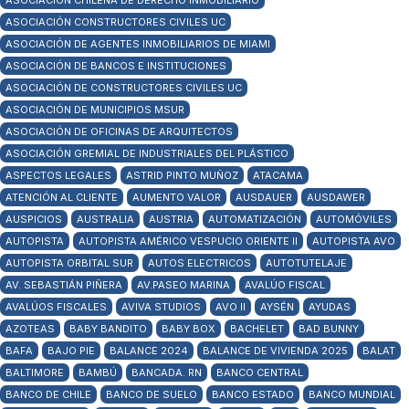
ASOCIACIÓN CHILENA DE DERECHO INMOBILIARIO
ASOCIACIÓN CONSTRUCTORES CIVILES UC
ASOCIACIÓN DE AGENTES INMOBILIARIOS DE MIAMI
ASOCIACIÓN DE BANCOS E INSTITUCIONES
ASOCIACIÓN DE CONSTRUCTORES CIVILES UC
ASOCIACIÓN DE MUNICIPIOS MSUR
ASOCIACIÓN DE OFICINAS DE ARQUITECTOS
ASOCIACIÓN GREMIAL DE INDUSTRIALES DEL PLÁSTICO
ASPECTOS LEGALES
ASTRID PINTO MUÑOZ
ATACAMA
ATENCIÓN AL CLIENTE
AUMENTO VALOR
AUSDAUER
AUSDAWER
AUSPICIOS
AUSTRALIA
AUSTRIA
AUTOMATIZACIÓN
AUTOMÓVILES
AUTOPISTA
AUTOPISTA AMÉRICO VESPUCIO ORIENTE II
AUTOPISTA AVO
AUTOPISTA ORBITAL SUR
AUTOS ELECTRICOS
AUTOTUTELAJE
AV. SEBASTIÁN PIÑERA
AV.PASEO MARINA
AVALÚO FISCAL
AVALÚOS FISCALES
AVIVA STUDIOS
AVO II
AYSÉN
AYUDAS
AZOTEAS
BABY BANDITO
BABY BOX
BACHELET
BAD BUNNY
BAFA
BAJO PIE
BALANCE 2024
BALANCE DE VIVIENDA 2025
BALAT
BALTIMORE
BAMBÚ
BANCADA. RN
BANCO CENTRAL
BANCO DE CHILE
BANCO DE SUELO
BANCO ESTADO
BANCO MUNDIAL