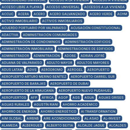
ACCESIBILIDAD UNIVERSAL
ACCESO A LA VIVIENDA
ACCESO A VIVIENDA
ACCESO LIBRE A PLAYAS
ACCESO UNIVERSAL
ACCESOS A LA VIVIENDA
ACCUC
ACERA
ACERO
ACERO GALVANIZADO
ACERO VERDE
ACHM
ACTIVO INMOBILIARIO
ACTIVOS INMOBILIARIOS
ACUERDO PORTUARIO POR VALPARAÍSO
ACUSACIÓN CONSTITUCIONAL
ADACTIVA
ADMINISTRACIÓN COMUNIDADES
ADMINISTRACIÓN DE CONDOMINIOS
ADMINISTRACIÓN EDIFICIOS
ADMINISTRACIÓN INMOBILIARIA
ADMINISTRACIONES DE EDIFICIOS
ADMINISTRADOR
ADMINITRACIÓN
ADOBE
ADRIÁN JOFRÉ
ADUANA DE VALPARAÍSO
ADULTO MAYOR
ADULTOS MAYORES
ADUS LATAM
ADVS
AERÓDROMO
AEROGEL
AEROPUERTO
AEROPUERTO ARTURO MERINO BENÍTEZ
AEROPUERTO CARRIEL SUR
AEROPUERTO DE BARAJAS
AEROPUERTO DE DUBAI
AEROPUERTO DE LA ARAUCANÍA
AEROPUERTO NUEVO PUDAHUEL
AEROPUERTOS
AFP
ÁFRICA
AGOP
AGS
AGUA
AGUAS GRISES
AGUAS RURALES
AGUSTÍN RIANI
AHORRO ACADÉMICO
AHORRO DE ENERGÍA
AHORRO ENERGÉTICO
AI TRANSFORMATION
AIM GLOBAL
AIRBNB
AIRE ACONDICIONADO
AL ASAD
AL-INVEST
ALAMEDA
ALBERGUES
ALBERTO BEITIA
ALCALDE JADUE
ALCALDES