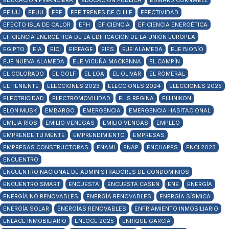
EDUCACIÓN FINANCIERA
EDUCACIÓN PÚBLICA
EDWARD CORNWELL
EE.UU
EEUU
EFE
EFE TRENES DE CHILE
EFECTIVIDAD
EFECTO ISLA DE CALOR
EFH
EFICIENCIA
EFICIENCIA ENERGÉTICA
EFICIENCIA ENERGÉTICA DE LA EDIFICACIÓN DE LA UNIÓN EUROPEA
EGIPTO
EIA
EICI
EIFFAGE
EIFS
EJE ALAMEDA
EJE BIOBÍO
EJE NUEVA ALAMEDA
EJE VICUÑA MACKENNA
EL CAMPÍN
EL COLORADO
EL GOLF
EL LOA
EL OLIVAR
EL ROMERAL
EL TENIENTE
ELECCIONES 2023
ELECCIONES 2024
ELECCIONES 2025
ELECTRICIDAD
ELECTROMOVILIDAD
ELIS REGINA
ELLINIKON
ELON MUSK
EMBARGO
EMERGENCIA
EMERGENCIA HABITACIONAL
EMILIA RÍOS
EMILIO VENEGAS
EMILIO VENGAS
EMPLEO
EMPRENDE TU MENTE
EMPRENDIMIENTO
EMPRESAS
EMPRESAS CONSTRUCTORAS
ENAMI
ENAP
ENCHAPES
ENCI 2023
ENCUENTRO
ENCUENTRO NACIONAL DE ADMINISTRADORES DE CONDOMINIOS
ENCUENTRO SMART
ENCUESTA
ENCUESTA CASEN
ENE
ENERGÍA
ENERGÍA NO RENOVABLES
ENERGÍA RENOVABLES
ENERGÍA SÍSMICA
ENERGÍA SOLAR
ENERGÍAS RENOVABLES
ENFRIAMIENTO INMOBILIARIO
ENLACE INMOBILIARIO
ENLOCE 2025
ENRIQUE GARCÍA