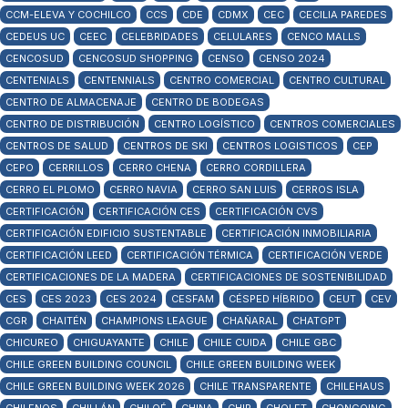
CCM-ELEVA Y COCHILCO
CCS
CDE
CDMX
CEC
CECILIA PAREDES
CEDEUS UC
CEEC
CELEBRIDADES
CELULARES
CENCO MALLS
CENCOSUD
CENCOSUD SHOPPING
CENSO
CENSO 2024
CENTENIALS
CENTENNIALS
CENTRO COMERCIAL
CENTRO CULTURAL
CENTRO DE ALMACENAJE
CENTRO DE BODEGAS
CENTRO DE DISTRIBUCIÓN
CENTRO LOGÍSTICO
CENTROS COMERCIALES
CENTROS DE SALUD
CENTROS DE SKI
CENTROS LOGISTICOS
CEP
CEPO
CERRILLOS
CERRO CHENA
CERRO CORDILLERA
CERRO EL PLOMO
CERRO NAVIA
CERRO SAN LUIS
CERROS ISLA
CERTIFICACIÓN
CERTIFICACIÓN CES
CERTIFICACIÓN CVS
CERTIFICACIÓN EDIFICIO SUSTENTABLE
CERTIFICACIÓN INMOBILIARIA
CERTIFICACIÓN LEED
CERTIFICACIÓN TÉRMICA
CERTIFICACIÓN VERDE
CERTIFICACIONES DE LA MADERA
CERTIFICACIONES DE SOSTENIBILIDAD
CES
CES 2023
CES 2024
CESFAM
CÉSPED HÍBRIDO
CEUT
CEV
CGR
CHAITÉN
CHAMPIONS LEAGUE
CHAÑARAL
CHATGPT
CHICUREO
CHIGUAYANTE
CHILE
CHILE CUIDA
CHILE GBC
CHILE GREEN BUILDING COUNCIL
CHILE GREEN BUILDING WEEK
CHILE GREEN BUILDING WEEK 2026
CHILE TRANSPARENTE
CHILEHAUS