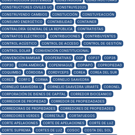
CONSTRUCCIÓN SOSTENIBLE
CONSTRUCIÓN
CONSTRUCTORAS
CONSTRUCTORES CIVILES UC
CONSTRUYE2025
CONSTRUYENDO CAMBIOS
CONSTUCCIÓN
CONSTUYEACCIÓN
CONSUMO ENERGÉTICO
CONTABILIDAD
CONTAINER
CONTRALORÍA GENERAL DE LA REPÚBLICA
CONTRATISTAS
CONTRATOS ELÉCTRICOS
CONTRIBUCIONES
CONTRIBUYENTES
CONTROL ACÚSTICO
CONTROL DE ACCESO
CONTROL DE GESTIÓN
CONTROL SOLAR
CONVENCIÓN CONSTITUCIONAL
CONVENCIÓN RAMSAR
COOPERATIVAS
COP
COP27
COP28
COP30
COPA AMÉRICA
COPENHAGUE
COPIAPÓ
COPROPIEDAD
COQUIMBO
CÓRDOBA
CORDYCEPS
COREA
COREA DEL SUR
CORES
CORFO
CORMA
CORNELIO SAAVEDRA
CORNELIO SAAVEDRA U.
CORNELIO SAAVEDRA URIARTE
CORONEL
CORPORACIÓN DE BIENES DE CAPITAL
CORREDOR BIOCEANICO
CORREDOR DE PROPIEDAD
CORREDOR DE PROPIEDADADES
CORREDORAS DE PROPIEDADES
CORREDORES DE PROPIEDADES
CORREDORES VERDES
CORRETAJE
CORTAFUEGOS
CORTE APELACIONES
CORTE DE APELACIONES
CORTE DE LUZ
CORTE SUPREMA
CORTES DE LUZ
COSOC
COSTA DEL SOL