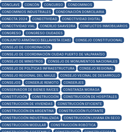
CÓNCLAVE
CONCÓN
CONCURSO
CONDOMINIOS
CONDOMINIOS INDUSTRIALES
CONDONACIÓN DOMICILIARIA
CONECTA 2024
CONECTIVIDAD
CONECTIVIDAD DIGITAL
CONECTIVIDAD VIAL
CONERLIO SAAVEDRA
CONFLICTOS INMOBILIARIOS
CONGRESO
CONGRESO CIUDADES
CONJUNTO ARMÓNICO BELLAVISTA (CAB)
CONSEJO CONSTITUCIONAL
CONSEJO DE COORDINACIÓN
CONSEJO DE COORDINACIÓN CIUDAD PUERTO DE VALPARAÍSO
CONSEJO DE MINISTROS
CONSEJO DE MONUMENTOS NACIONALES
CONSEJO DE POLÍTICAS INFRAESTRUCTURA
CONSEJO REGIONAL
CONSEJO REGIONAL DEL MAULE
CONSEJO VECINAL DE DESARROLLO
CONSEJOS
CONSERJE REMOTO
CONSERJES
CONSERVADOR DE BIENES RAÍCES
CONSTANZA MORAGA
CONSTITUCIÓN
CONSTRUCCIÓN
CONSTRUCCIÓN DE HOSPITALES
CONSTRUCCIÓN DE VIVIENDAS
CONSTRUCCIÓN EFICIENTE
CONSTRUCCIÓN EN ARGENTINA
CONSTRUCCIÓN FLOTANTE
CONSTRUCCIÓN INDUSTRIALIZADA
CONSTRUCCIÓN LIVIANA EN SECO
CONSTRUCCIÓN MODULAR
CONSTRUCCIÓN ROBÓTICA