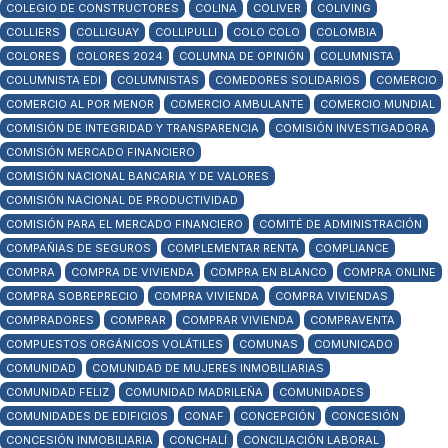
COLEGIO DE CONSTRUCTORES
COLINA
COLIVER
COLIVING
COLLIERS
COLLIGUAY
COLLIPULLI
COLO COLO
COLOMBIA
COLORES
COLORES 2024
COLUMNA DE OPINIÓN
COLUMNISTA
COLUMNISTA EDI
COLUMNISTAS
COMEDORES SOLIDARIOS
COMERCIO
COMERCIO AL POR MENOR
COMERCIO AMBULANTE
COMERCIO MUNDIAL
COMISIÓN DE INTEGRIDAD Y TRANSPARENCIA
COMISIÓN INVESTIGADORA
COMISIÓN MERCADO FINANCIERO
COMISIÓN NACIONAL BANCARIA Y DE VALORES
COMISIÓN NACIONAL DE PRODUCTIVIDAD
COMISIÓN PARA EL MERCADO FINANCIERO
COMITÉ DE ADMINISTRACIÓN
COMPAÑIAS DE SEGUROS
COMPLEMENTAR RENTA
COMPLIANCE
COMPRA
COMPRA DE VIVIENDA
COMPRA EN BLANCO
COMPRA ONLINE
COMPRA SOBREPRECIO
COMPRA VIVIENDA
COMPRA VIVIENDAS
COMPRADORES
COMPRAR
COMPRAR VIVIENDA
COMPRAVENTA
COMPUESTOS ORGÁNICOS VOLÁTILES
COMUNAS
COMUNICADO
COMUNIDAD
COMUNIDAD DE MUJERES INMOBILIARIAS
COMUNIDAD FELIZ
COMUNIDAD MADRILEÑA
COMUNIDADES
COMUNIDADES DE EDIFICIOS
CONAF
CONCEPCIÓN
CONCESIÓN
CONCESIÓN INMOBILIARIA
CONCHALÍ
CONCILIACIÓN LABORAL