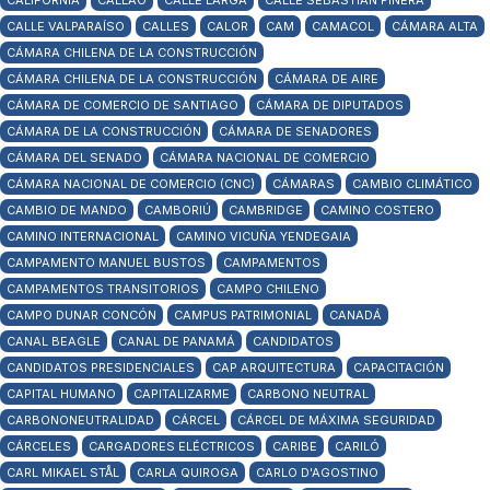
CALIFORNIA
CALLAO
CALLE LARGA
CALLE SEBASTIÁN PIÑERA
CALLE VALPARAÍSO
CALLES
CALOR
CAM
CAMACOL
CÁMARA ALTA
CÁMARA CHILENA DE LA CONSTRUCCIÓN
CÁMARA CHILENA DE LA CONSTRUCCIÓN
CÁMARA DE AIRE
CÁMARA DE COMERCIO DE SANTIAGO
CÁMARA DE DIPUTADOS
CÁMARA DE LA CONSTRUCCIÓN
CÁMARA DE SENADORES
CÁMARA DEL SENADO
CÁMARA NACIONAL DE COMERCIO
CÁMARA NACIONAL DE COMERCIO (CNC)
CÁMARAS
CAMBIO CLIMÁTICO
CAMBIO DE MANDO
CAMBORIÚ
CAMBRIDGE
CAMINO COSTERO
CAMINO INTERNACIONAL
CAMINO VICUÑA YENDEGAIA
CAMPAMENTO MANUEL BUSTOS
CAMPAMENTOS
CAMPAMENTOS TRANSITORIOS
CAMPO CHILENO
CAMPO DUNAR CONCÓN
CAMPUS PATRIMONIAL
CANADÁ
CANAL BEAGLE
CANAL DE PANAMÁ
CANDIDATOS
CANDIDATOS PRESIDENCIALES
CAP ARQUITECTURA
CAPACITACIÓN
CAPITAL HUMANO
CAPITALIZARME
CARBONO NEUTRAL
CARBONONEUTRALIDAD
CÁRCEL
CÁRCEL DE MÁXIMA SEGURIDAD
CÁRCELES
CARGADORES ELÉCTRICOS
CARIBE
CARILÓ
CARL MIKAEL STÅL
CARLA QUIROGA
CARLO D'AGOSTINO