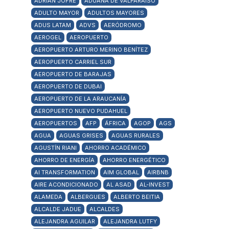
ADRIÁN JOFRÉ
ADUANA DE VALPARAÍSO
ADULTO MAYOR
ADULTOS MAYORES
ADUS LATAM
ADVS
AERÓDROMO
AEROGEL
AEROPUERTO
AEROPUERTO ARTURO MERINO BENÍTEZ
AEROPUERTO CARRIEL SUR
AEROPUERTO DE BARAJAS
AEROPUERTO DE DUBAI
AEROPUERTO DE LA ARAUCANÍA
AEROPUERTO NUEVO PUDAHUEL
AEROPUERTOS
AFP
ÁFRICA
AGOP
AGS
AGUA
AGUAS GRISES
AGUAS RURALES
AGUSTÍN RIANI
AHORRO ACADÉMICO
AHORRO DE ENERGÍA
AHORRO ENERGÉTICO
AI TRANSFORMATION
AIM GLOBAL
AIRBNB
AIRE ACONDICIONADO
AL ASAD
AL-INVEST
ALAMEDA
ALBERGUES
ALBERTO BEITIA
ALCALDE JADUE
ALCALDES
ALEJANDRA AGUILAR
ALEJANDRA LUTFY