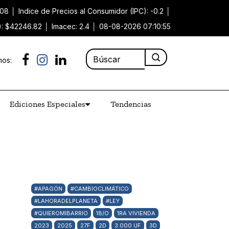
.08
│
Indice de Precios al Consumidor (IPC): -0.2
│
): $42246.82
│
Imacec: 2.4
│
08-08-2026 07:10:55
nos:
Ediciones Especiales
Tendencias
#APAGÓN
#CAMBIOCLIMÁTICO
#LAHORADELPLANETA
#LEY
#QUIEROMIBARRIO
18/O
1RA VIVIENDA
2023
2025
27F
2D
3.000 UF
3D