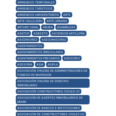
ARRIENDOS TEMPORALES
ARRIENDOS TURÍSTICOS
ARRIENDOS UNIVERSITARIOS
ARTE
ARTE CALLEJERO
ARTE URBANO
ARTURO VIDAL
ARUBA
ASAMBLEAS
ASATCH
ASBESTO
ASCENSOR ARTILLERÍA
ASCENSORES
ASEGURADORAS
ASENTAMIENTOS
ASENTAMIENTOS IRREGULARES
ASENTAMIENTOS PRECARIOS
ASESORES
ASESORIA
ASIA
ASIPLA
ASOCIACIÓN CHILENA DE ADMINISTRADORES DE
FONDOS DE INVERSIÓN
ASOCIACIÓN CHILENA DE DERECHO
INMOBILIARIO
ASOCIACIÓN CONSTRUCTORES CIVILES UC
ASOCIACIÓN DE AGENTES INMOBILIARIOS DE
MIAMI
ASOCIACIÓN DE BANCOS E INSTITUCIONES
ASOCIACIÓN DE CONSTRUCTORES CIVILES UC