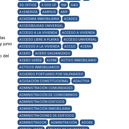
3G OFFICE
4.000 UF
8M
A&G
A+ENERGÍA
AARHUS
ABIF
ACADEMIA INMOBILIARIA
ACADES
ACCESIBILIDAD UNIVERSAL
ACCESO A LA VIVIENDA
ACCESO A VIVIENDA
las
ACCESO LIBRE A PLAYAS
ACCESO UNIVERSAL
y junio
ACCESOS A LA VIVIENDA
ACCUC
ACERA
ACERO
ACERO GALVANIZADO
o del
ACERO VERDE
ACHM
ACTIVO INMOBILIARIO
ACTIVOS INMOBILIARIOS
ACUERDO PORTUARIO POR VALPARAÍSO
ACUSACIÓN CONSTITUCIONAL
ADACTIVA
ADMINISTRACIÓN COMUNIDADES
ADMINISTRACIÓN DE CONDOMINIOS
ADMINISTRACIÓN EDIFICIOS
ADMINISTRACIÓN INMOBILIARIA
ADMINISTRACIONES DE EDIFICIOS
ADMINISTRADOR
ADMINITRACIÓN
ADOBE