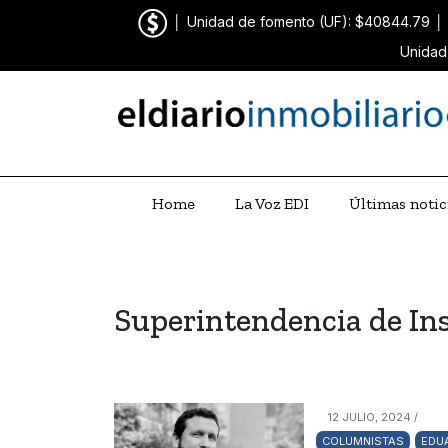
│
Unidad de fomento (UF): $40844.79
│
Unidad
Home
La Voz EDI
Últimas notic
Superintendencia de In
12 JULIO, 2024 /
COLUMNISTAS
EDUA