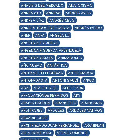
ANÁLISIS DEL MERCADO
ANATOCISMO
ANDES STR
ANDESS
ANDREA ÁVILA
ANDREA DÍAZ
ANDRÉS CELIS
ANDRÉS INNOCENTI GARCÍA
ANDRÉS PARDO
ANEF
ANFA
ANGELA LU
ANGÉLICA FIGUEROA
ANGÉLICA FIGUEROA VALENZUELA
ANGÉLICA GARCÍA
ANIMADORES
AÑO NUEVO
ANTÁRTICA
ANTENAS TELEFÓNICAS
ANTISÍSMOCO
ANTOFAGASTA
ANTONI GAUDÍ
ANWO
AOA
APART HOTEL
APPLE PARK
APROBACIÓNDE PERMISOS
APV
ARABIA SAUDITA
ARANCELES
ARAUCANÍA
ARBITRAJES
ÁRBOLES
ÁRBOLES NATIVOS
ARCADIS CHILE
ARCHIPIÉLAGO JUAN FERNÁNDEZ
ARCHIPLAN
ÁREA COMERCIAL
ÁREAS COMUNES