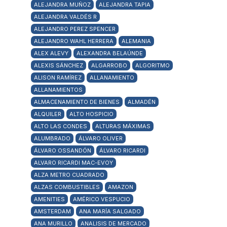
ALEJANDRA MUÑOZ
ALEJANDRA TAPIA
ALEJANDRA VALDÉS R
ALEJANDRO PEREZ SPENCER
ALEJANDRO WAHL HERRERA
ALEMANIA
ALEX ALEVY
ALEXANDRA BELAÚNDE
ALEXIS SÁNCHEZ
ALGARROBO
ALGORITMO
ALISON RAMÍREZ
ALLANAMIENTO
ALLANAMIENTOS
ALMACENAMIENTO DE BIENES
ALMADÉN
ALQUILER
ALTO HOSPICIO
ALTO LAS CONDES
ALTURAS MÁXIMAS
ALUMBRADO
ÁLVARO OLIVER
ÁLVARO OSSANDÓN
ÁLVARO RICARDI
ALVARO RICARDI MAC-EVOY
ALZA METRO CUADRADO
ALZAS COMBUSTIBLES
AMAZON
AMENITIES
AMÉRICO VESPUCIO
AMSTERDAM
ANA MARÍA SALGADO
ANA MURILLO
ANALISIS DE MERCADO