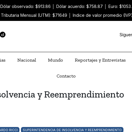
Dólar observado: $913.86
│
Dólar acuerdo: $758.87
│
Euro: $1053
 Tributaria Mensual (UTM): $71649
│
Indice de valor promedio (IVP
Sígue
ias
Nacional
Mundo
Reportajes y Entrevistas
Contacto
solvencia y Reemprendimiento
RDO RICCI
SUPERINTENDENCIA DE INSOLVENCIA Y REEMPRENDIMIENTO