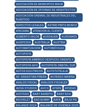
ASOCIACIÓN DE MUNICIPIOS MSUR
ASOCIACIÓN DE OFICINAS DE ARQUITECTOS
ASOCIACIÓN GREMIAL DE INDUSTRIALES DEL
PLÁSTICO
ASPECTOS LEGALES
ASTRID PINTO MUÑOZ
ATACAMA
ATENCIÓN AL CLIENTE
AUMENTO VALOR
AUSDAUER
AUSDAWER
AUSPICIOS
AUSTRALIA
AUSTRIA
AUTOMATIZACIÓN
AUTOMÓVILES
AUTOPISTA
AUTOPISTA AMÉRICO VESPUCIO ORIENTE II
AUTOPISTA AVO
AUTOPISTA ORBITAL SUR
AUTOS ELECTRICOS
AUTOTUTELAJE
AV. SEBASTIÁN PIÑERA
AV.PASEO MARINA
AVALÚO FISCAL
AVALÚOS FISCALES
AVIVA STUDIOS
AVO II
AYSÉN
AYUDAS
AZOTEAS
BABY BANDITO
BABY BOX
BACHELET
BAD BUNNY
BAFA
BAJO PIE
BALANCE 2024
BALANCE DE VIVIENDA 2025