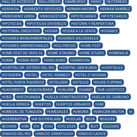
HALL DE ACCESOS
HALLOWEEN
HAMBURGO
HANOI
HECTÁREAS
HERENCIA
HERIBERTO SEPÚLVED
HERNÁN MADRID
HERNÁN RAMÍREZ
HIDRÓGENO VERDE
HIDROGESTIÓN
HIPOTECARIAS
HIPOTECARIOS
HIPOTECAS
HIPOTECAS DIVISIBLES
HISTORIA Y REAPERTURA
HISTORIAL CREDITICIO
HOGAR
HOGAR A LA VENTA
HOGARES
HOGARES MONOPARENTALES
HOGARES SALUDABLES
HOGARES UNIPERSONALES
HOLLYWOOD
HOME FEST
HOME FEST DE YAPO.CL
HOME STAGING
HOME STUDIO
HOMENAJE
HOMIE
HOMIE RENT
HONG KONG
HORMIGÓN
HOSPITAL DR. SÓTERO DEL RÍO
HOSPITAL VAN BUREN
HOSPITALES
HOTEKERÍA
HOTEL
HOTEL KENNEDY
HOTEL O´HIGGINS
HOTEL PUNTA PIQUEROS
HOTELERÍA
HOTELES
HOUSE FLIPPING
HUACHIPATO
HUACHURABA
HUALAÑE
HUAWEI
HUB LOGÍSTICO
HUBS
HUECHURABA
HUELLA CONSTRUCCIÓN
HUELLA DE CARBONO
HUELLA HÍDRICA
HUERTOS
HUERTOS URBANOS
HUM
HUMEDAL DE TUNQUÉN
HUMEDALES
HUNGRÍA
HURACÁN MILTON
IA
IAGENERATIVA
IAN SUTHERLAND
IASOLAR
IBIZA
IBUILDER
IBUYERS
ICIM
ICV
ICVU
ICVU 2025
IEF
IEUT
IGLESIAS
IGNACIO DEL RÍO
IGNACIO GARAFULICH
IGNACIO LAGOS