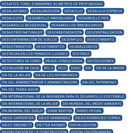
DESAFÍOS TÚNEL SUBMARINO 45 METROS DE PROFUNDIDAD
DESALADORAS
DESALINIZACIÓN
DESALOJO
DESALOJO EXPRESS
DESALOJOS
DESARROLLO INMOBILIARIO
DESARROLLO PAÍS
DESARROLLO RESIDENCIAL
DESARROLLOS INMOBILIARIOS
DESASTRES NATURALES
DESCARBONIZACIÓN
DESCENTRALIZACIÓN
DESCONTAMINACIÓN DE SUELOS
DESEMPLEO
DESESTIMIENTO
DESESTIMIENTOS
DESISTIMIENTOS
DESMALEZADOS
DESTACAN EN LOS PRIMEROS LUGARES
DESTINOS
DETECTORES DE HUMO
DEUDA CONSOLIDADA
DEVOLUCIONES
DEVUELVEME MI CASA
DFL 2
DFL2
DGAC
DIA
DÍA DE LA MADRE
DÍA DE LA MUJER
DÍA DE LOS PATRIMONIOS
DÍA DEL ADMINISTRADOR Y ADMINISTRADORA
DÍA DEL PATRIMONIO
DÍA DEL TRABAJADOR
DÍA INTERNACIONAL DE LA INGENIERÍA PARA EL DESARROLLO SOSTENIBLE
DÍA INTERNACIONAL DE LA MUJER
DÍA MUNDIAL DEL MEDIO AMBIENTE
DÍA MUNDIAL DEL SUELO
DIANE KEATON
DIARIO OFICIAL
DIEGO CARPENTIER
DIEGO HERNÁNDEZ
DIEGO RODRÍGUEZ CORREA
DIEGO SIMONETTI
DIETTER RAHMER
DIGITALIZACIÓN
DIGITALIZACIÓN DE LA CONSTRUCCIÓN
DIGITALIZACIÓN MINERA