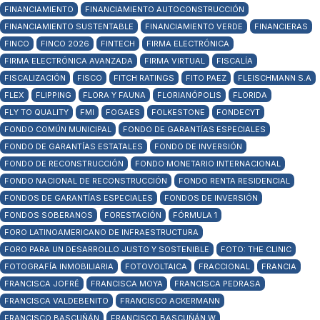
FINANCIAMIENTO
FINANCIAMIENTO AUTOCONSTRUCCIÓN
FINANCIAMIENTO SUSTENTABLE
FINANCIAMIENTO VERDE
FINANCIERAS
FINCO
FINCO 2026
FINTECH
FIRMA ELECTRÓNICA
FIRMA ELECTRÓNICA AVANZADA
FIRMA VIRTUAL
FISCALÍA
FISCALIZACIÓN
FISCO
FITCH RATINGS
FITO PAEZ
FLEISCHMANN S.A
FLEX
FLIPPING
FLORA Y FAUNA
FLORIANÓPOLIS
FLORIDA
FLY TO QUALITY
FMI
FOGAES
FOLKESTONE
FONDECYT
FONDO COMÚN MUNICIPAL
FONDO DE GARANTÍAS ESPECIALES
FONDO DE GARANTÍAS ESTATALES
FONDO DE INVERSIÓN
FONDO DE RECONSTRUCCIÓN
FONDO MONETARIO INTERNACIONAL
FONDO NACIONAL DE RECONSTRUCCIÓN
FONDO RENTA RESIDENCIAL
FONDOS DE GARANTÍAS ESPECIALES
FONDOS DE INVERSIÓN
FONDOS SOBERANOS
FORESTACIÓN
FÓRMULA 1
FORO LATINOAMERICANO DE INFRAESTRUCTURA
FORO PARA UN DESARROLLO JUSTO Y SOSTENIBLE
FOTO: THE CLINIC
FOTOGRAFÍA INMOBILIARIA
FOTOVOLTAICA
FRACCIONAL
FRANCIA
FRANCISCA JOFRÉ
FRANCISCA MOYA
FRANCISCA PEDRASA
FRANCISCA VALDEBENITO
FRANCISCO ACKERMANN
FRANCISCO BASCUÑÁN
FRANCISCO BASCUÑÁN W