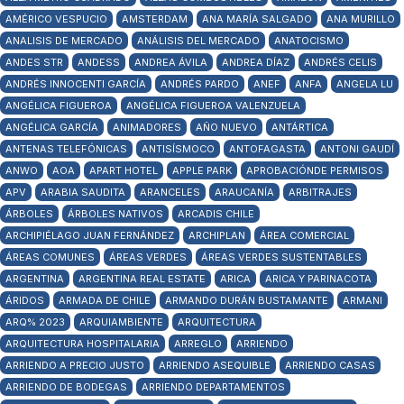
AMÉRICO VESPUCIO
AMSTERDAM
ANA MARÍA SALGADO
ANA MURILLO
ANALISIS DE MERCADO
ANÁLISIS DEL MERCADO
ANATOCISMO
ANDES STR
ANDESS
ANDREA ÁVILA
ANDREA DÍAZ
ANDRÉS CELIS
ANDRÉS INNOCENTI GARCÍA
ANDRÉS PARDO
ANEF
ANFA
ANGELA LU
ANGÉLICA FIGUEROA
ANGÉLICA FIGUEROA VALENZUELA
ANGÉLICA GARCÍA
ANIMADORES
AÑO NUEVO
ANTÁRTICA
ANTENAS TELEFÓNICAS
ANTISÍSMOCO
ANTOFAGASTA
ANTONI GAUDÍ
ANWO
AOA
APART HOTEL
APPLE PARK
APROBACIÓNDE PERMISOS
APV
ARABIA SAUDITA
ARANCELES
ARAUCANÍA
ARBITRAJES
ÁRBOLES
ÁRBOLES NATIVOS
ARCADIS CHILE
ARCHIPIÉLAGO JUAN FERNÁNDEZ
ARCHIPLAN
ÁREA COMERCIAL
ÁREAS COMUNES
ÁREAS VERDES
ÁREAS VERDES SUSTENTABLES
ARGENTINA
ARGENTINA REAL ESTATE
ARICA
ARICA Y PARINACOTA
ÁRIDOS
ARMADA DE CHILE
ARMANDO DURÁN BUSTAMANTE
ARMANI
ARQ% 2023
ARQUIAMBIENTE
ARQUITECTURA
ARQUITECTURA HOSPITALARIA
ARREGLO
ARRIENDO
ARRIENDO A PRECIO JUSTO
ARRIENDO ASEQUIBLE
ARRIENDO CASAS
ARRIENDO DE BODEGAS
ARRIENDO DEPARTAMENTOS