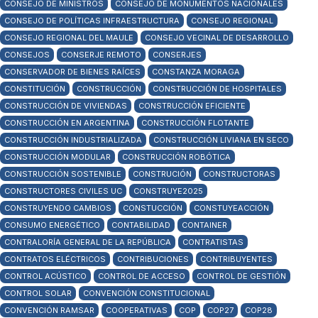
CONSEJO DE MINISTROS
CONSEJO DE MONUMENTOS NACIONALES
CONSEJO DE POLÍTICAS INFRAESTRUCTURA
CONSEJO REGIONAL
CONSEJO REGIONAL DEL MAULE
CONSEJO VECINAL DE DESARROLLO
CONSEJOS
CONSERJE REMOTO
CONSERJES
CONSERVADOR DE BIENES RAÍCES
CONSTANZA MORAGA
CONSTITUCIÓN
CONSTRUCCIÓN
CONSTRUCCIÓN DE HOSPITALES
CONSTRUCCIÓN DE VIVIENDAS
CONSTRUCCIÓN EFICIENTE
CONSTRUCCIÓN EN ARGENTINA
CONSTRUCCIÓN FLOTANTE
CONSTRUCCIÓN INDUSTRIALIZADA
CONSTRUCCIÓN LIVIANA EN SECO
CONSTRUCCIÓN MODULAR
CONSTRUCCIÓN ROBÓTICA
CONSTRUCCIÓN SOSTENIBLE
CONSTRUCIÓN
CONSTRUCTORAS
CONSTRUCTORES CIVILES UC
CONSTRUYE2025
CONSTRUYENDO CAMBIOS
CONSTUCCIÓN
CONSTUYEACCIÓN
CONSUMO ENERGÉTICO
CONTABILIDAD
CONTAINER
CONTRALORÍA GENERAL DE LA REPÚBLICA
CONTRATISTAS
CONTRATOS ELÉCTRICOS
CONTRIBUCIONES
CONTRIBUYENTES
CONTROL ACÚSTICO
CONTROL DE ACCESO
CONTROL DE GESTIÓN
CONTROL SOLAR
CONVENCIÓN CONSTITUCIONAL
CONVENCIÓN RAMSAR
COOPERATIVAS
COP
COP27
COP28