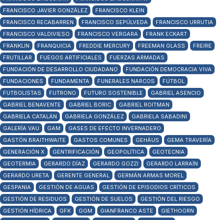
FRANCISCO JAVIER GONZÁLEZ
FRANCISCO KLEIN
FRANCISCO RECABARREN
FRANCISCO SEPÚLVEDA
FRANCISCO URRUTIA
FRANCISCO VALDIVIESO
FRANCISCO VERGARA
FRANK ECKART
FRANKLIN
FRANQUICIA
FREDDIE MERCURY
FREEMAN GLASS
FREIRE
FRUTILLAR
FUEGOS ARTIFICIALES
FUERZAS ARMADAS
FUNDACIÓN DE DESARROLLO CIUDADANO
FUNDACIÓN DEMOCRACIA VIVA
FUNDACIONES
FUNDAMENTA
FUNERALES NARCOS
FÚTBOL
FUTBOLISTAS
FUTRONO
FUTURO SOSTENIBLE
GABRIEL ASENCIO
GABRIEL BENAVENTE
GABRIEL BORIC
GABRIEL ROITMAN
GABRIELA CATALÁN
GABRIELA GONZÁLEZ
GABRIELA SABADINI
GALERÍA VAU
GAM
GASES DE EFECTO INVERNADERO
GASTÓN BRAITHWAITE
GASTOS COMUNES
GEHÄUS
GEMA TRAVERÍA
GENERACIÓN X
GENTRIFICACIÓN
GEOPOLÍTICA
GEOTECNIA
GEOTERMIA
GERARDO DÍAZ
GERARDO GOZZI
GERARDO LARRAÍN
GERARDO URETA
GERENTE GENERAL
GERMÁN ARMAS MOREL
GESPANIA
GESTIÓN DE AGUAS
GESTIÓN DE EPISODIOS CRÍTICOS
GESTIÓN DE RESIDUOS
GESTIÓN DE SUELOS
GESTIÓN DEL RIESGO
GESTIÓN HÍDRICA
GFK
GGM
GIANFRANCO ASTE
GIETHOORN