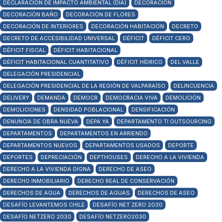
DECLARACIÓN DE IMPACTO AMBIENTAL (DIA)
DECORACIÓN
DECORACIÓN BAÑO
DECORACIÓN DE FLORES
DECORACIÓN DE INTERIORES
DECORACIÓN HABITACIÓN
DECRETO
DECRETO DE ACCESIBILIDAD UNIVERSAL
DÉFICIT
DÉFICIT CERO
DÉFICIT FISCAL
DÉFICIT HABITACIONAL
DÉFICIT HABITACIONAL CUANTITATIVO
DÉFICIT HÍDRICO
DEL VALLE
DELEGACIÓN PRESIDENCIAL
DELEGACIÓN PRESIDENCIAL DE LA REGIÓN DE VALPARAÍSO
DELINCUENCIA
DELIVERY
DEMANDA
DEMOCR
DEMOCRACIA VIVA
DEMOLICIÓN
DEMOLICIONES
DENSIDAD POBLACIONAL
DENSIFICACIÓN
DENUNCIA DE OBRA NUEVA
DEPA YA
DEPARTAMENTO TI OUTSOURCING
DEPARTAMENTOS
DEPARTAMENTOS EN ARRIENDO
DEPARTAMENTOS NUEVOS
DEPARTAMENTOS USADOS
DEPORTE
DEPORTES
DEPRECIACIÓN
DEPTHOUSES
DERECHO A LA VIVIENDA
DERECHO A LA VIVIENDA DIGNA
DERECHO DE ASEO
DERECHO INMOBILIARIO
DERECHO REAL DE CONSERVACIÓN
DERECHOS DE AGUA
DERECHOS DE AGUAS
DERECHOS DE ASEO
DESAFÍO LEVANTEMOS CHILE
DESAFÍO NET ZERO 2030
DESAFÍO NETZERO 2030
DESAFÍO NETZERO2030