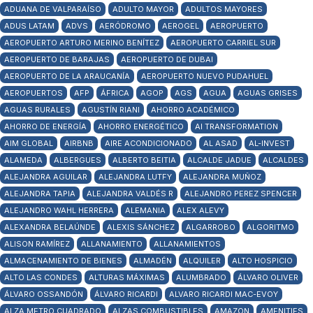
ADUANA DE VALPARAÍSO
ADULTO MAYOR
ADULTOS MAYORES
ADUS LATAM
ADVS
AERÓDROMO
AEROGEL
AEROPUERTO
AEROPUERTO ARTURO MERINO BENÍTEZ
AEROPUERTO CARRIEL SUR
AEROPUERTO DE BARAJAS
AEROPUERTO DE DUBAI
AEROPUERTO DE LA ARAUCANÍA
AEROPUERTO NUEVO PUDAHUEL
AEROPUERTOS
AFP
ÁFRICA
AGOP
AGS
AGUA
AGUAS GRISES
AGUAS RURALES
AGUSTÍN RIANI
AHORRO ACADÉMICO
AHORRO DE ENERGÍA
AHORRO ENERGÉTICO
AI TRANSFORMATION
AIM GLOBAL
AIRBNB
AIRE ACONDICIONADO
AL ASAD
AL-INVEST
ALAMEDA
ALBERGUES
ALBERTO BEITIA
ALCALDE JADUE
ALCALDES
ALEJANDRA AGUILAR
ALEJANDRA LUTFY
ALEJANDRA MUÑOZ
ALEJANDRA TAPIA
ALEJANDRA VALDÉS R
ALEJANDRO PEREZ SPENCER
ALEJANDRO WAHL HERRERA
ALEMANIA
ALEX ALEVY
ALEXANDRA BELAÚNDE
ALEXIS SÁNCHEZ
ALGARROBO
ALGORITMO
ALISON RAMÍREZ
ALLANAMIENTO
ALLANAMIENTOS
ALMACENAMIENTO DE BIENES
ALMADÉN
ALQUILER
ALTO HOSPICIO
ALTO LAS CONDES
ALTURAS MÁXIMAS
ALUMBRADO
ÁLVARO OLIVER
ÁLVARO OSSANDÓN
ÁLVARO RICARDI
ALVARO RICARDI MAC-EVOY
ALZA METRO CUADRADO
ALZAS COMBUSTIBLES
AMAZON
AMENITIES