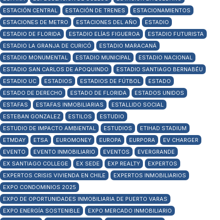
ESTACIÓN CENTRAL
ESTACIÓN DE TRENES
ESTACIONAMIENTOS
ESTACIONES DE METRO
ESTACIONES DEL AÑO
ESTADIO
ESTADIO DE FLORIDA
ESTADIO ELÍAS FIGUEROA
ESTADIO FUTURISTA
ESTADIO LA GRANJA DE CURICÓ
ESTADIO MARACANÁ
ESTADIO MONUMENTAL
ESTADIO MUNICIPAL
ESTADIO NACIONAL
ESTADIO SAN CARLOS DE APOQUINDO
ESTADIO SANTIAGO BERNABÉU
ESTADIO UC
ESTADIOS
ESTADIOS DE FÚTBOL
ESTADO
ESTADO DE DERECHO
ESTADO DE FLORIDA
ESTADOS UNIDOS
ESTAFAS
ESTAFAS INMOBILIARIAS
ESTALLIDO SOCIAL
ESTEBAN GONZALEZ
ESTILOS
ESTUDIO
ESTUDIO DE IMPACTO AMBIENTAL
ESTUDIOS
ETIHAD STADIUM
ETMDAY
ETSA
EUROMONEY
EUROPA
EURPORA
EV CHARGER
EVENTO
EVENTO INMOBILIARIO
EVENTOS
EVERGRANDE
EX SANTIAGO COLLEGE
EX SEDE
EXP REALTY
EXPERTOS
EXPERTOS CRISIS VIVIENDA EN CHILE
EXPERTOS INMOBILIARIOS
EXPO CONDOMINIOS 2025
EXPO DE OPORTUNIDADES INMOBILIARIA DE PUERTO VARAS
EXPO ENERGÍA SOSTENIBLE
EXPO MERCADO INMOBILIARIO