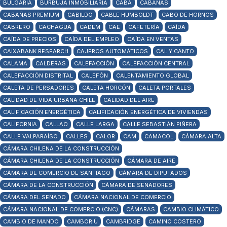
BULGARIA
BURBUJA INMOBILIARIA
CABA
CABAÑAS
CABAÑAS PREMIUM
CABILDO
CABLE HUMBOLDT
CABO DE HORNOS
CABRERO
CACHAGUA
CADEM
CAE
CAFETERÍA
CAÍDA
CAÍDA DE PRECIOS
CAÍDA DEL EMPLEO
CAÍDA EN VENTAS
CAIXABANK RESEARCH
CAJEROS AUTOMÁTICOS
CAL Y CANTO
CALAMA
CALDERAS
CALEFACCIÓN
CALEFACCIÓN CENTRAL
CALEFACCIÓN DISTRITAL
CALEFÓN
CALENTAMIENTO GLOBAL
CALETA DE PERSADORES
CALETA HORCÓN
CALETA PORTALES
CALIDAD DE VIDA URBANA CHILE
CALIDAD DEL AIRE
CALIFICACIÓN ENERGÉTICA
CALIFICACIÓN ENERGÉTICA DE VIVIENDAS
CALIFORNIA
CALLAO
CALLE LARGA
CALLE SEBASTIÁN PIÑERA
CALLE VALPARAÍSO
CALLES
CALOR
CAM
CAMACOL
CÁMARA ALTA
CÁMARA CHILENA DE LA CONSTRUCCIÓN
CÁMARA CHILENA DE LA CONSTRUCCIÓN
CÁMARA DE AIRE
CÁMARA DE COMERCIO DE SANTIAGO
CÁMARA DE DIPUTADOS
CÁMARA DE LA CONSTRUCCIÓN
CÁMARA DE SENADORES
CÁMARA DEL SENADO
CÁMARA NACIONAL DE COMERCIO
CÁMARA NACIONAL DE COMERCIO (CNC)
CÁMARAS
CAMBIO CLIMÁTICO
CAMBIO DE MANDO
CAMBORIÚ
CAMBRIDGE
CAMINO COSTERO