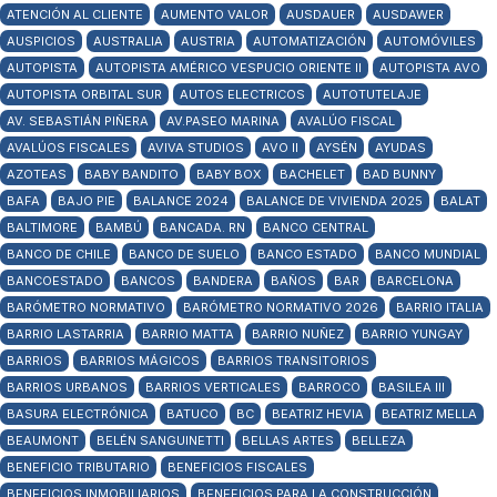
ATENCIÓN AL CLIENTE
AUMENTO VALOR
AUSDAUER
AUSDAWER
AUSPICIOS
AUSTRALIA
AUSTRIA
AUTOMATIZACIÓN
AUTOMÓVILES
AUTOPISTA
AUTOPISTA AMÉRICO VESPUCIO ORIENTE II
AUTOPISTA AVO
AUTOPISTA ORBITAL SUR
AUTOS ELECTRICOS
AUTOTUTELAJE
AV. SEBASTIÁN PIÑERA
AV.PASEO MARINA
AVALÚO FISCAL
AVALÚOS FISCALES
AVIVA STUDIOS
AVO II
AYSÉN
AYUDAS
AZOTEAS
BABY BANDITO
BABY BOX
BACHELET
BAD BUNNY
BAFA
BAJO PIE
BALANCE 2024
BALANCE DE VIVIENDA 2025
BALAT
BALTIMORE
BAMBÚ
BANCADA. RN
BANCO CENTRAL
BANCO DE CHILE
BANCO DE SUELO
BANCO ESTADO
BANCO MUNDIAL
BANCOESTADO
BANCOS
BANDERA
BAÑOS
BAR
BARCELONA
BARÓMETRO NORMATIVO
BARÓMETRO NORMATIVO 2026
BARRIO ITALIA
BARRIO LASTARRIA
BARRIO MATTA
BARRIO NUÑEZ
BARRIO YUNGAY
BARRIOS
BARRIOS MÁGICOS
BARRIOS TRANSITORIOS
BARRIOS URBANOS
BARRIOS VERTICALES
BARROCO
BASILEA III
BASURA ELECTRÓNICA
BATUCO
BC
BEATRIZ HEVIA
BEATRIZ MELLA
BEAUMONT
BELÉN SANGUINETTI
BELLAS ARTES
BELLEZA
BENEFICIO TRIBUTARIO
BENEFICIOS FISCALES
BENEFICIOS INMOBILIARIOS
BENEFICIOS PARA LA CONSTRUCCIÓN