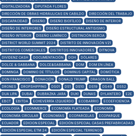
DIGITALIZADORA
DIPUTADA FLORES
DIRECCIÓN DE OBRAS HIDRÁULICAS EN CABILDO
DIRECCIÓN DEL TRABAJO
DISCAPACIDAD
DISEÑO
DISEÑO BIOFÍLICO
DISEÑO DE INTERIOR
DISEÑO DE INTERIORES
DISEÑO ESTRUCTURAL ANTISISMO
DISEÑO INTERIOR
DISEÑO LUMÍNICO
DISTINCIÓN BERCIA
DISTRICT WORLD SUMMIT 2024
DISTRITO DE INNOVACIÓN V21
DISTRITOS COMERCIALES
DISTRITOS INNOVADORES
DITNOVA
DIVIDENZ CASH
DOCUMENTACIÓN
DOH
DÓLARES
DOLCE & GABBANA
DOLCE&GABBANA
DOM
DOM EN LÍNEA
DOMINGA
DOMINIO DE TÍTULOS
DOMINUS CAPITAL
DOMÓTICA
DON FRANCISCO
DONACIÓN
DONALD TRUMP
DRAGON BALL
DRONES
DROPSHIPPING
DS01
DS1
DS10
DS19
DS49
DS52
DUA LIPA
DUBAI
DUBRAZKA JARA
DUKI
DUNAS
DYLANTERO
E2E
EBCT
EBITDA
ECHEVERRÍA IZQUIERDO
ECOBARRIO
ECOEFICIENCIA
ECOLOGÍA
ECOMMERCE
ECOMOMÍA PLATEADA
ECONOMÍA
ECONOMÍA CIRCULAR
ECONOMÍAS
ECOPARCELAS
ECOPARQUE
ECUADOR
EDICION ESPECIAL
EDICIÓN ESPECIAL CASAS PREFABRICADAS
EDICIÓN ESPECIAL ETM 24
EDICIÓN ESPECIAL TERRENOS