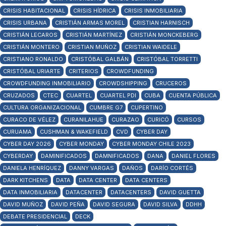
CRISIS HABITACIONAL
CRISIS HÍDRICA
CRISIS INMOBILIARIA
CRISIS URBANA
CRISTIÁN ARMAS MOREL
CRISTIAN HARNISCH
CRISTIÁN LECAROS
CRISTIÁN MARTÍNEZ
CRISTIÁN MONCKEBERG
CRISTIÁN MONTERO
CRISTIAN MUÑOZ
CRISTIAN WAIDELE
CRISTIANO RONALDO
CRISTÓBAL GALBÁN
CRISTÓBAL TORRETTI
CRISTÓBAL URIARTE
CRITERIOS
CROWDFUNDING
CROWDFUNDING INMOBILIARIO
CROWDSHIPPING
CRUCEROS
CRUZADOS
CTEC
CUARTEL
CUARTEL PDI
CUBA
CUENTA PÚBLICA
CULTURA ORGANIZACIONAL
CUMBRE G7
CUPERTINO
CURACO DE VÉLEZ
CURANILAHUE
CURAZAO
CURICÓ
CURSOS
CURUAMA
CUSHMAN & WAKEFIELD
CVD
CYBER DAY
CYBER DAY 2026
CYBER MONDAY
CYBER MONDAY CHILE 2023
CYBERDAY
DAMINIFICADOS
DAMNIFICADOS
DANA
DANIEL FLORES
DANIELA HENRÍQUEZ
DANNY VARGAS
DAÑOS
DARÍO CORTÉS
DARK KITCHENS
DATA
DATA CENTER
DATA CENTERS
DATA INMOBILIARIA
DATACENTER
DATACENTERS
DAVID GUETTA
DAVID MUÑOZ
DAVID PEÑA
DAVID SEGURA
DAVID SILVA
DDHH
DEBATE PRESIDENCIAL
DECK