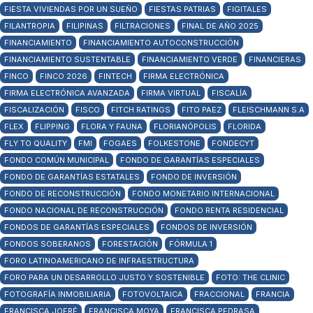
FIESTA VIVIENDAS POR UN SUEÑO
FIESTAS PATRIAS
FIGITALES
FILANTROPIA
FILIPINAS
FILTRACIONES
FINAL DE AÑO 2025
FINANCIAMIENTO
FINANCIAMIENTO AUTOCONSTRUCCIÓN
FINANCIAMIENTO SUSTENTABLE
FINANCIAMIENTO VERDE
FINANCIERAS
FINCO
FINCO 2026
FINTECH
FIRMA ELECTRÓNICA
FIRMA ELECTRÓNICA AVANZADA
FIRMA VIRTUAL
FISCALÍA
FISCALIZACIÓN
FISCO
FITCH RATINGS
FITO PAEZ
FLEISCHMANN S.A
FLEX
FLIPPING
FLORA Y FAUNA
FLORIANÓPOLIS
FLORIDA
FLY TO QUALITY
FMI
FOGAES
FOLKESTONE
FONDECYT
FONDO COMÚN MUNICIPAL
FONDO DE GARANTÍAS ESPECIALES
FONDO DE GARANTÍAS ESTATALES
FONDO DE INVERSIÓN
FONDO DE RECONSTRUCCIÓN
FONDO MONETARIO INTERNACIONAL
FONDO NACIONAL DE RECONSTRUCCIÓN
FONDO RENTA RESIDENCIAL
FONDOS DE GARANTÍAS ESPECIALES
FONDOS DE INVERSIÓN
FONDOS SOBERANOS
FORESTACIÓN
FÓRMULA 1
FORO LATINOAMERICANO DE INFRAESTRUCTURA
FORO PARA UN DESARROLLO JUSTO Y SOSTENIBLE
FOTO: THE CLINIC
FOTOGRAFÍA INMOBILIARIA
FOTOVOLTAICA
FRACCIONAL
FRANCIA
FRANCISCA JOFRÉ
FRANCISCA MOYA
FRANCISCA PEDRASA