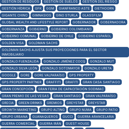
GESTIÓN DE RESIDUOS
GESTIÓN DE SUELOS
GESTIÓN DEL RIESGO
GESTIÓN HÍDRICA
GFK
GGM
GIANFRANCO ASTE
GIETHOORN
GIGANTE CHINO
GIMNASIOS
GINO STURLA
GLASSFILM
GLOBAL WEALTH AND LIFESTYLE REPORT
GOBERNADOR
GOBERNADORA
GOBERNANZA
GOBIERNO
GOBIERNO COLOMBIANO
GOBIERNO COMUNAL
GOBIERNO DE CHILE
GOBIERNO ESPAÑOL
GOLDEN VISA
GOLDMAN SACHS
GOLDMAN SACHS AJUSTA SUS PROYECCIONES PARA EL SECTOR
INMOBILIARIO
GONZALO FUENZALIDA
GONZALO JIMÉNEZ COCQ
GONZALO MUT
GONZALO SILVA LEÓN
GONZALO SOTOMAYOR
GONZALO URETA
GOOGLE
GORE
GORE VALPARAÍSO
GPS PROPERTY
GPS PROPERTY PARTNER
GRAFFITI
GRAFITI
GRAN CASA SANTIAGO
GRAN CONCEPCIÓN
GRAN FERIA DE CAPACITACIÓN SODIMAC
GRAN PREMIO DE LAS VEGAS
GRAN SANTIAGO
GRAN VALPARAÍSO
GRECIA
GREEN DRINKS
GREMIOS
GREYSTAR
GREYSTAR
GROWTH MARKETING
GRUPO ALTING
GRUPO NUMA
GRUPO PATIO
GRUPO URBANA
GUANAQUEROS
GUCCI
GUERRA ARANCELARIA
GUERRA COMERCIAL
GUERRA IRÁN
GUEST HOUSE