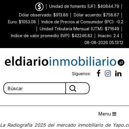
│
Unidad de fomento (UF): $40844.79
│
Dólar observado: $913.86
│
Dólar acuerdo: $758.87
│
Euro: $1053.08
│
Indice de Precios al Consumidor (IPC): -0.2
│
Unidad Tributaria Mensual (UTM): $71649
│
Indice de valor promedio (IVP): $42246.82
│
Imacec: 2.4
│
08-08-2026 05:13:12
Síguenos:
Menu
La Radiografía 2025 del mercado inmobiliario de Yapo.cl