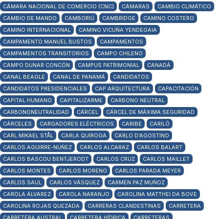
CÁMARA NACIONAL DE COMERCIO (CNC)
CÁMARAS
CAMBIO CLIMÁTICO
CAMBIO DE MANDO
CAMBORIÚ
CAMBRIDGE
CAMINO COSTERO
CAMINO INTERNACIONAL
CAMINO VICUÑA YENDEGAIA
CAMPAMENTO MANUEL BUSTOS
CAMPAMENTOS
CAMPAMENTOS TRANSITORIOS
CAMPO CHILENO
CAMPO DUNAR CONCÓN
CAMPUS PATRIMONIAL
CANADÁ
CANAL BEAGLE
CANAL DE PANAMÁ
CANDIDATOS
CANDIDATOS PRESIDENCIALES
CAP ARQUITECTURA
CAPACITACIÓN
CAPITAL HUMANO
CAPITALIZARME
CARBONO NEUTRAL
CARBONONEUTRALIDAD
CÁRCEL
CÁRCEL DE MÁXIMA SEGURIDAD
CÁRCELES
CARGADORES ELÉCTRICOS
CARIBE
CARILÓ
CARL MIKAEL STÅL
CARLA QUIROGA
CARLO D'AGOSTINO
CARLOS AGUIRRE-NUÑEZ
CARLOS ALCARAZ
CARLOS BALART
CARLOS BASCOU BENTJERODT
CARLOS CRUZ
CARLOS MAILLET
CARLOS MONTES
CARLOS MORENO
CARLOS PARADA MEYER
CARLOS SAUL
CARLOS VÁSQUEZ
CARMEN PAZ MUÑOZ
CAROLA ÁLVAREZ
CAROLA NARANJO
CAROLINA MATTHEI DA BOVE
CAROLINA ROJAS QUEZADA
CARRERAS CLANDESTINAS
CARRETERA
CARRETERA AUSTRAL
CARRETERA HÍDRICA
CARRETERAS