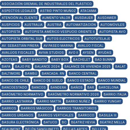
ASOCIACIÓN GREMIAL DE INDUSTRIALES DEL PLÁSTICO
ASPECTOS LEGALES
ASTRID PINTO MUÑOZ
ATACAMA
ATENCIÓN AL CLIENTE
AUMENTO VALOR
AUSDAUER
AUSDAWER
AUSPICIOS
AUSTRALIA
AUSTRIA
AUTOMATIZACIÓN
AUTOMÓVILES
AUTOPISTA
AUTOPISTA AMÉRICO VESPUCIO ORIENTE II
AUTOPISTA AVO
AUTOPISTA ORBITAL SUR
AUTOS ELECTRICOS
AUTOTUTELAJE
AV. SEBASTIÁN PIÑERA
AV.PASEO MARINA
AVALÚO FISCAL
AVALÚOS FISCALES
AVIVA STUDIOS
AVO II
AYSÉN
AYUDAS
AZOTEAS
BABY BANDITO
BABY BOX
BACHELET
BAD BUNNY
BAFA
BAJO PIE
BALANCE 2024
BALANCE DE VIVIENDA 2025
BALAT
BALTIMORE
BAMBÚ
BANCADA. RN
BANCO CENTRAL
BANCO DE CHILE
BANCO DE SUELO
BANCO ESTADO
BANCO MUNDIAL
BANCOESTADO
BANCOS
BANDERA
BAÑOS
BAR
BARCELONA
BARÓMETRO NORMATIVO
BARÓMETRO NORMATIVO 2026
BARRIO ITALIA
BARRIO LASTARRIA
BARRIO MATTA
BARRIO NUÑEZ
BARRIO YUNGAY
BARRIOS
BARRIOS MÁGICOS
BARRIOS TRANSITORIOS
BARRIOS URBANOS
BARRIOS VERTICALES
BARROCO
BASILEA III
BASURA ELECTRÓNICA
BATUCO
BC
BEATRIZ HEVIA
BEATRIZ MELLA
BEAUMONT
BELÉN SANGUINETTI
BELLAS ARTES
BELLEZA