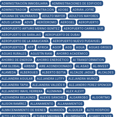
ADMINISTRACIÓN INMOBILIARIA
ADMINISTRACIONES DE EDIFICIOS
ADMINISTRADOR
ADMINITRACIÓN
ADOBE
ADRIÁN JOFRÉ
ADUANA DE VALPARAÍSO
ADULTO MAYOR
ADULTOS MAYORES
ADUS LATAM
ADVS
AERÓDROMO
AEROGEL
AEROPUERTO
AEROPUERTO ARTURO MERINO BENÍTEZ
AEROPUERTO CARRIEL SUR
AEROPUERTO DE BARAJAS
AEROPUERTO DE DUBAI
AEROPUERTO DE LA ARAUCANÍA
AEROPUERTO NUEVO PUDAHUEL
AEROPUERTOS
AFP
ÁFRICA
AGOP
AGS
AGUA
AGUAS GRISES
AGUAS RURALES
AGUSTÍN RIANI
AHORRO ACADÉMICO
AHORRO DE ENERGÍA
AHORRO ENERGÉTICO
AI TRANSFORMATION
AIM GLOBAL
AIRBNB
AIRE ACONDICIONADO
AL ASAD
AL-INVEST
ALAMEDA
ALBERGUES
ALBERTO BEITIA
ALCALDE JADUE
ALCALDES
ALEJANDRA AGUILAR
ALEJANDRA LUTFY
ALEJANDRA MUÑOZ
ALEJANDRA TAPIA
ALEJANDRA VALDÉS R
ALEJANDRO PEREZ SPENCER
ALEJANDRO WAHL HERRERA
ALEMANIA
ALEX ALEVY
ALEXANDRA BELAÚNDE
ALEXIS SÁNCHEZ
ALGARROBO
ALGORITMO
ALISON RAMÍREZ
ALLANAMIENTO
ALLANAMIENTOS
ALMACENAMIENTO DE BIENES
ALMADÉN
ALQUILER
ALTO HOSPICIO
ALTO LAS CONDES
ALTURAS MÁXIMAS
ALUMBRADO
ÁLVARO OLIVER