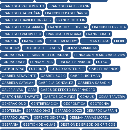
FRANCISCA VALDEBENITO
FRANCISCO ACKERMANN
FRANCISCO BASCUÑÁN
FRANCISCO BASCUÑÁN W
FRANCISCO JAVIER GONZÁLEZ
FRANCISCO KLEIN
FRANCISCO RECABARREN
FRANCISCO SEPÚLVEDA
FRANCISCO URRUTIA
FRANCISCO VALDIVIESO
FRANCISCO VERGARA
FRANK ECKART
FRANKLIN
FRANQUICIA
FREDDIE MERCURY
FREEMAN GLASS
FREIRE
FRUTILLAR
FUEGOS ARTIFICIALES
FUERZAS ARMADAS
FUNDACIÓN DE DESARROLLO CIUDADANO
FUNDACIÓN DEMOCRACIA VIVA
FUNDACIONES
FUNDAMENTA
FUNERALES NARCOS
FÚTBOL
FUTBOLISTAS
FUTRONO
FUTURO SOSTENIBLE
GABRIEL ASENCIO
GABRIEL BENAVENTE
GABRIEL BORIC
GABRIEL ROITMAN
GABRIELA CATALÁN
GABRIELA GONZÁLEZ
GABRIELA SABADINI
GALERÍA VAU
GAM
GASES DE EFECTO INVERNADERO
GASTÓN BRAITHWAITE
GASTOS COMUNES
GEHÄUS
GEMA TRAVERÍA
GENERACIÓN X
GENTRIFICACIÓN
GEOPOLÍTICA
GEOTECNIA
GEOTERMIA
GERARDO DÍAZ
GERARDO GOZZI
GERARDO LARRAÍN
GERARDO URETA
GERENTE GENERAL
GERMÁN ARMAS MOREL
GESPANIA
GESTIÓN DE AGUAS
GESTIÓN DE EPISODIOS CRÍTICOS