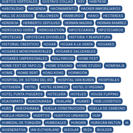
GÜETOS VERTICALES
GUSTAVO COLLAO
H2V
HABITAGE
HABITALIDAD
HACIENDA
HACINAMIENTO
HACKER INMOBILIARIOS
HALL DE ACCESOS
HALLOWEEN
HAMBURGO
HANOI
HECTÁREAS
HERENCIA
HERIBERTO SEPÚLVED
HERNÁN MADRID
HERNÁN RAMÍREZ
HIDRÓGENO VERDE
HIDROGESTIÓN
HIPOTECARIAS
HIPOTECARIOS
HIPOTECAS
HIPOTECAS DIVISIBLES
HISTORIA Y REAPERTURA
HISTORIAL CREDITICIO
HOGAR
HOGAR A LA VENTA
HOGARES
HOGARES MONOPARENTALES
HOGARES SALUDABLES
HOGARES UNIPERSONALES
HOLLYWOOD
HOME FEST
HOME FEST DE YAPO.CL
HOME STAGING
HOME STUDIO
HOMENAJE
HOMIE
HOMIE RENT
HONG KONG
HORMIGÓN
HOSPITAL DR. SÓTERO DEL RÍO
HOSPITAL VAN BUREN
HOSPITALES
HOTEKERÍA
HOTEL
HOTEL KENNEDY
HOTEL O´HIGGINS
HOTEL PUNTA PIQUEROS
HOTELERÍA
HOTELES
HOUSE FLIPPING
HUACHIPATO
HUACHURABA
HUALAÑE
HUAWEI
HUB LOGÍSTICO
HUBS
HUECHURABA
HUELLA CONSTRUCCIÓN
HUELLA DE CARBONO
HUELLA HÍDRICA
HUERTOS
HUERTOS URBANOS
HUM
HUMEDAL DE TUNQUÉN
HUMEDALES
HUNGRÍA
HURACÁN MILTON
IA
IAGENERATIVA
IAN SUTHERLAND
IASOLAR
IBIZA
IBUILDER