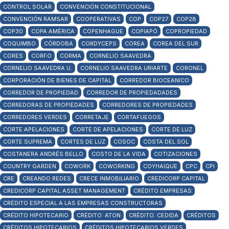
CONTROL SOLAR
CONVENCIÓN CONSTITUCIONAL
CONVENCIÓN RAMSAR
COOPERATIVAS
COP
COP27
COP28
COP30
COPA AMÉRICA
COPENHAGUE
COPIAPÓ
COPROPIEDAD
COQUIMBO
CÓRDOBA
CORDYCEPS
COREA
COREA DEL SUR
CORES
CORFO
CORMA
CORNELIO SAAVEDRA
CORNELIO SAAVEDRA U.
CORNELIO SAAVEDRA URIARTE
CORONEL
CORPORACIÓN DE BIENES DE CAPITAL
CORREDOR BIOCEANICO
CORREDOR DE PROPIEDAD
CORREDOR DE PROPIEDADADES
CORREDORAS DE PROPIEDADES
CORREDORES DE PROPIEDADES
CORREDORES VERDES
CORRETAJE
CORTAFUEGOS
CORTE APELACIONES
CORTE DE APELACIONES
CORTE DE LUZ
CORTE SUPREMA
CORTES DE LUZ
COSOC
COSTA DEL SOL
COSTANERA ANDRÉS BELLO
COSTO DE LA VIDA
COTIZACIONES
COUNTRY GARDEN
COWORK
COWORKING
COYHAIQUE
CPC
CPI
CRE
CREANDO REDES
CRECE INMOBILIARIO
CREDICORP CAPITAL
CREDICORP CAPITAL ASSET MANAGEMENT
CRÉDITO EMPRESAS
CRÉDITO ESPECIAL A LAS EMPRESAS CONSTRUCTORAS
CRÉDITO HIPOTECARIO
CRÉDITO: ATON
CRÉDITO: CEDIDA
CRÉDITOS
CRÉDITOS HIPOTECARIOS
CRÉDITOS HIPOTECARIOS VERDES