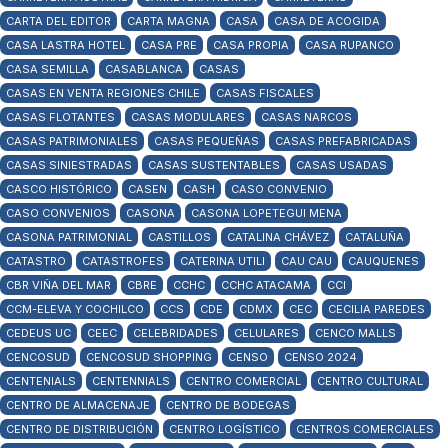
CARTA DEL EDITOR
CARTA MAGNA
CASA
CASA DE ACOGIDA
CASA LASTRA HOTEL
CASA PRE
CASA PROPIA
CASA RUPANCO
CASA SEMILLA
CASABLANCA
CASAS
CASAS EN VENTA REGIONES CHILE
CASAS FISCALES
CASAS FLOTANTES
CASAS MODULARES
CASAS NARCOS
CASAS PATRIMONIALES
CASAS PEQUEÑAS
CASAS PREFABRICADAS
CASAS SINIESTRADAS
CASAS SUSTENTABLES
CASAS USADAS
CASCO HISTÓRICO
CASEN
CASH
CASO CONVENIO
CASO CONVENIOS
CASONA
CASONA LOPETEGUI MENA
CASONA PATRIMONIAL
CASTILLOS
CATALINA CHÁVEZ
CATALUÑA
CATASTRO
CATASTROFES
CATERINA UTILI
CAU CAU
CAUQUENES
CBR VIÑA DEL MAR
CBRE
CCHC
CCHC ATACAMA
CCI
CCM-ELEVA Y COCHILCO
CCS
CDE
CDMX
CEC
CECILIA PAREDES
CEDEUS UC
CEEC
CELEBRIDADES
CELULARES
CENCO MALLS
CENCOSUD
CENCOSUD SHOPPING
CENSO
CENSO 2024
CENTENIALS
CENTENNIALS
CENTRO COMERCIAL
CENTRO CULTURAL
CENTRO DE ALMACENAJE
CENTRO DE BODEGAS
CENTRO DE DISTRIBUCIÓN
CENTRO LOGÍSTICO
CENTROS COMERCIALES