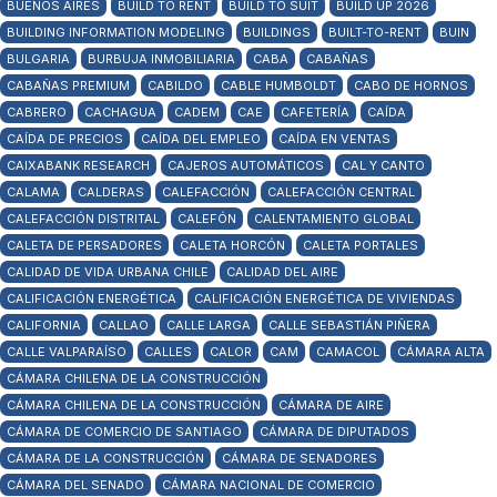
BUENOS AIRES
BUILD TO RENT
BUILD TO SUIT
BUILD UP 2026
BUILDING INFORMATION MODELING
BUILDINGS
BUILT-TO-RENT
BUIN
BULGARIA
BURBUJA INMOBILIARIA
CABA
CABAÑAS
CABAÑAS PREMIUM
CABILDO
CABLE HUMBOLDT
CABO DE HORNOS
CABRERO
CACHAGUA
CADEM
CAE
CAFETERÍA
CAÍDA
CAÍDA DE PRECIOS
CAÍDA DEL EMPLEO
CAÍDA EN VENTAS
CAIXABANK RESEARCH
CAJEROS AUTOMÁTICOS
CAL Y CANTO
CALAMA
CALDERAS
CALEFACCIÓN
CALEFACCIÓN CENTRAL
CALEFACCIÓN DISTRITAL
CALEFÓN
CALENTAMIENTO GLOBAL
CALETA DE PERSADORES
CALETA HORCÓN
CALETA PORTALES
CALIDAD DE VIDA URBANA CHILE
CALIDAD DEL AIRE
CALIFICACIÓN ENERGÉTICA
CALIFICACIÓN ENERGÉTICA DE VIVIENDAS
CALIFORNIA
CALLAO
CALLE LARGA
CALLE SEBASTIÁN PIÑERA
CALLE VALPARAÍSO
CALLES
CALOR
CAM
CAMACOL
CÁMARA ALTA
CÁMARA CHILENA DE LA CONSTRUCCIÓN
CÁMARA CHILENA DE LA CONSTRUCCIÓN
CÁMARA DE AIRE
CÁMARA DE COMERCIO DE SANTIAGO
CÁMARA DE DIPUTADOS
CÁMARA DE LA CONSTRUCCIÓN
CÁMARA DE SENADORES
CÁMARA DEL SENADO
CÁMARA NACIONAL DE COMERCIO