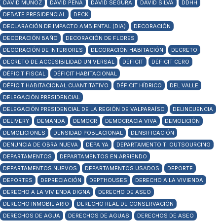
DAVID MUÑOZ
DAVID PEÑA
DAVID SEGURA
DAVID SILVA
DDHH
DEBATE PRESIDENCIAL
DECK
DECLARACIÓN DE IMPACTO AMBIENTAL (DIA)
DECORACIÓN
DECORACIÓN BAÑO
DECORACIÓN DE FLORES
DECORACIÓN DE INTERIORES
DECORACIÓN HABITACIÓN
DECRETO
DECRETO DE ACCESIBILIDAD UNIVERSAL
DÉFICIT
DÉFICIT CERO
DÉFICIT FISCAL
DÉFICIT HABITACIONAL
DÉFICIT HABITACIONAL CUANTITATIVO
DÉFICIT HÍDRICO
DEL VALLE
DELEGACIÓN PRESIDENCIAL
DELEGACIÓN PRESIDENCIAL DE LA REGIÓN DE VALPARAÍSO
DELINCUENCIA
DELIVERY
DEMANDA
DEMOCR
DEMOCRACIA VIVA
DEMOLICIÓN
DEMOLICIONES
DENSIDAD POBLACIONAL
DENSIFICACIÓN
DENUNCIA DE OBRA NUEVA
DEPA YA
DEPARTAMENTO TI OUTSOURCING
DEPARTAMENTOS
DEPARTAMENTOS EN ARRIENDO
DEPARTAMENTOS NUEVOS
DEPARTAMENTOS USADOS
DEPORTE
DEPORTES
DEPRECIACIÓN
DEPTHOUSES
DERECHO A LA VIVIENDA
DERECHO A LA VIVIENDA DIGNA
DERECHO DE ASEO
DERECHO INMOBILIARIO
DERECHO REAL DE CONSERVACIÓN
DERECHOS DE AGUA
DERECHOS DE AGUAS
DERECHOS DE ASEO