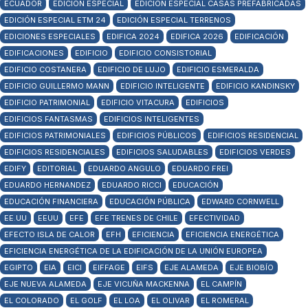
ECUADOR
EDICION ESPECIAL
EDICIÓN ESPECIAL CASAS PREFABRICADAS
EDICIÓN ESPECIAL ETM 24
EDICIÓN ESPECIAL TERRENOS
EDICIONES ESPECIALES
EDIFICA 2024
EDIFICA 2026
EDIFICACIÓN
EDIFICACIONES
EDIFICIO
EDIFICIO CONSISTORIAL
EDIFICIO COSTANERA
EDIFICIO DE LUJO
EDIFICIO ESMERALDA
EDIFICIO GUILLERMO MANN
EDIFICIO INTELIGENTE
EDIFICIO KANDINSKY
EDIFICIO PATRIMONIAL
EDIFICIO VITACURA
EDIFICIOS
EDIFICIOS FANTASMAS
EDIFICIOS INTELIGENTES
EDIFICIOS PATRIMONIALES
EDIFICIOS PÚBLICOS
EDIFICIOS RESIDENCIAL
EDIFICIOS RESIDENCIALES
EDIFICIOS SALUDABLES
EDIFICIOS VERDES
EDIFY
EDITORIAL
EDUARDO ANGULO
EDUARDO FREI
EDUARDO HERNANDEZ
EDUARDO RICCI
EDUCACIÓN
EDUCACIÓN FINANCIERA
EDUCACIÓN PÚBLICA
EDWARD CORNWELL
EE.UU
EEUU
EFE
EFE TRENES DE CHILE
EFECTIVIDAD
EFECTO ISLA DE CALOR
EFH
EFICIENCIA
EFICIENCIA ENERGÉTICA
EFICIENCIA ENERGÉTICA DE LA EDIFICACIÓN DE LA UNIÓN EUROPEA
EGIPTO
EIA
EICI
EIFFAGE
EIFS
EJE ALAMEDA
EJE BIOBÍO
EJE NUEVA ALAMEDA
EJE VICUÑA MACKENNA
EL CAMPÍN
EL COLORADO
EL GOLF
EL LOA
EL OLIVAR
EL ROMERAL