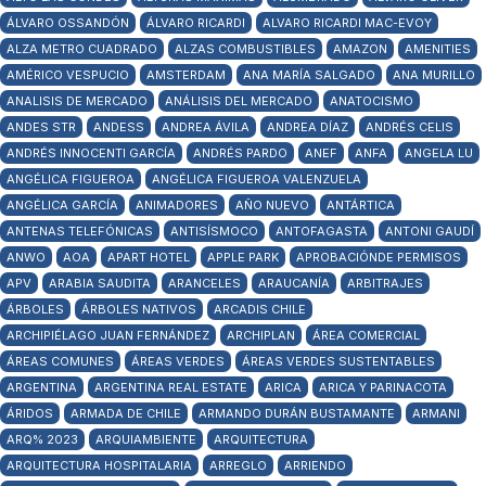
ÁLVARO OSSANDÓN
ÁLVARO RICARDI
ALVARO RICARDI MAC-EVOY
ALZA METRO CUADRADO
ALZAS COMBUSTIBLES
AMAZON
AMENITIES
AMÉRICO VESPUCIO
AMSTERDAM
ANA MARÍA SALGADO
ANA MURILLO
ANALISIS DE MERCADO
ANÁLISIS DEL MERCADO
ANATOCISMO
ANDES STR
ANDESS
ANDREA ÁVILA
ANDREA DÍAZ
ANDRÉS CELIS
ANDRÉS INNOCENTI GARCÍA
ANDRÉS PARDO
ANEF
ANFA
ANGELA LU
ANGÉLICA FIGUEROA
ANGÉLICA FIGUEROA VALENZUELA
ANGÉLICA GARCÍA
ANIMADORES
AÑO NUEVO
ANTÁRTICA
ANTENAS TELEFÓNICAS
ANTISÍSMOCO
ANTOFAGASTA
ANTONI GAUDÍ
ANWO
AOA
APART HOTEL
APPLE PARK
APROBACIÓNDE PERMISOS
APV
ARABIA SAUDITA
ARANCELES
ARAUCANÍA
ARBITRAJES
ÁRBOLES
ÁRBOLES NATIVOS
ARCADIS CHILE
ARCHIPIÉLAGO JUAN FERNÁNDEZ
ARCHIPLAN
ÁREA COMERCIAL
ÁREAS COMUNES
ÁREAS VERDES
ÁREAS VERDES SUSTENTABLES
ARGENTINA
ARGENTINA REAL ESTATE
ARICA
ARICA Y PARINACOTA
ÁRIDOS
ARMADA DE CHILE
ARMANDO DURÁN BUSTAMANTE
ARMANI
ARQ% 2023
ARQUIAMBIENTE
ARQUITECTURA
ARQUITECTURA HOSPITALARIA
ARREGLO
ARRIENDO