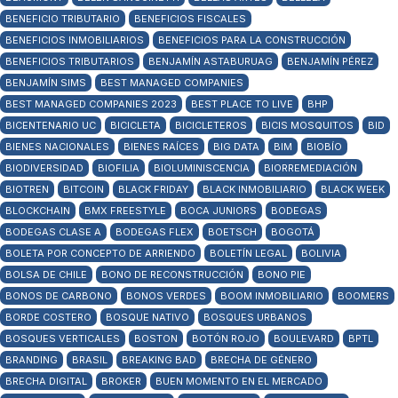
BENEFICIO TRIBUTARIO
BENEFICIOS FISCALES
BENEFICIOS INMOBILIARIOS
BENEFICIOS PARA LA CONSTRUCCIÓN
BENEFICIOS TRIBUTARIOS
BENJAMÍN ASTABURUAG
BENJAMÍN PÉREZ
BENJAMÍN SIMS
BEST MANAGED COMPANIES
BEST MANAGED COMPANIES 2023
BEST PLACE TO LIVE
BHP
BICENTENARIO UC
BICICLETA
BICICLETEROS
BICIS MOSQUITOS
BID
BIENES NACIONALES
BIENES RAÍCES
BIG DATA
BIM
BIOBÍO
BIODIVERSIDAD
BIOFILIA
BIOLUMINISCENCIA
BIORREMEDIACIÓN
BIOTREN
BITCOIN
BLACK FRIDAY
BLACK INMOBILIARIO
BLACK WEEK
BLOCKCHAIN
BMX FREESTYLE
BOCA JUNIORS
BODEGAS
BODEGAS CLASE A
BODEGAS FLEX
BOETSCH
BOGOTÁ
BOLETA POR CONCEPTO DE ARRIENDO
BOLETÍN LEGAL
BOLIVIA
BOLSA DE CHILE
BONO DE RECONSTRUCCIÓN
BONO PIE
BONOS DE CARBONO
BONOS VERDES
BOOM INMOBILIARIO
BOOMERS
BORDE COSTERO
BOSQUE NATIVO
BOSQUES URBANOS
BOSQUES VERTICALES
BOSTON
BOTÓN ROJO
BOULEVARD
BPTL
BRANDING
BRASIL
BREAKING BAD
BRECHA DE GÉNERO
BRECHA DIGITAL
BROKER
BUEN MOMENTO EN EL MERCADO