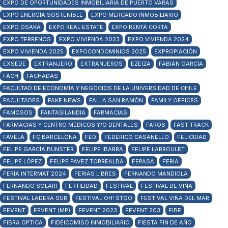
EXPO DE OPORTUNIDADES INMOBILIARIA DE PUERTO VARAS
EXPO ENERGÍA SOSTENIBLE
EXPO MERCADO INMOBILIARIO
EXPO OSAKA
EXPO REAL ESTATE
EXPO RENTA CORTA
EXPO TERRENOS
EXPO VIVIENDA 2023
EXPO VIVIENDA 2024
EXPO VIVIENDA 2025
EXPOCONDOMINIOS 2025
EXPROPIACIÓN
EXSEDE
EXTRANJERO
EXTRANJEROS
EZEIZA
FABIÁN GARCÍA
FACH
FACHADAS
FACULTAD DE ECONOMÍA Y NEGOCIOS DE LA UNIVERSIDAD DE CHILE
FACULTADES
FAKE NEWS
FALLA SAN RAMÓN
FAMILY OFFICES
FAMOSOS
FANTASILANDIA
FARMACIAS
FARMACIAS Y CENTRO MÉDICOS Y/O DENTALES
FAROS
FAST TRACK
FAVELA
FC BARCELONA
FED
FEDERICO CASANELLO
FELICIDAD
FELIPE GARCÍA BUNSTER
FELIPE IBARRA
FELIPE LARROULET
FELIPE LÓPEZ
FELIPE PAVEZ TORREALBA
FEPASA
FERIA
FERIA INTERMAT 2024
FERIAS LIBRES
FERNANDO MANDIOLA
FERNANDO SOLARI
FERTILIDAD
FESTIVAL
FESTIVAL DE VIÑA
FESTIVAL LADERA SUR
FESTIVAL OH! STGO
FESTIVAL VIÑA DEL MAR
FEVENT
FEVENT (MP)
FEVENT 2023
FEVENT 203
FIBE
FIBRA OPTICA
FIDEICOMISO INMOBILIARIO
FIESTA FIN DE AÑO