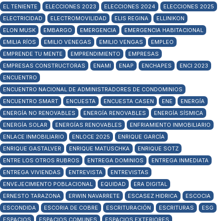
EL TENIENTE
ELECCIONES 2023
ELECCIONES 2024
ELECCIONES 2025
ELECTRICIDAD
ELECTROMOVILIDAD
ELIS REGINA
ELLINIKON
ELON MUSK
EMBARGO
EMERGENCIA
EMERGENCIA HABITACIONAL
EMILIA RÍOS
EMILIO VENEGAS
EMILIO VENGAS
EMPLEO
EMPRENDE TU MENTE
EMPRENDIMIENTO
EMPRESAS
EMPRESAS CONSTRUCTORAS
ENAMI
ENAP
ENCHAPES
ENCI 2023
ENCUENTRO
ENCUENTRO NACIONAL DE ADMINISTRADORES DE CONDOMINIOS
ENCUENTRO SMART
ENCUESTA
ENCUESTA CASEN
ENE
ENERGÍA
ENERGÍA NO RENOVABLES
ENERGÍA RENOVABLES
ENERGÍA SÍSMICA
ENERGÍA SOLAR
ENERGÍAS RENOVABLES
ENFRIAMIENTO INMOBILIARIO
ENLACE INMOBILIARIO
ENLOCE 2025
ENRIQUE GARCÍA
ENRIQUE GASTALVER
ENRIQUE MATUSCHKA
ENRIQUE SOTZ
ENTRE LOS OTROS RUBROS
ENTREGA DOMINIOS
ENTREGA INMEDIATA
ENTREGA VIVIENDAS
ENTREVISTA
ENTREVISTAS
ENVEJECIMIENTO POBLACIONAL
EQUIDAD
ERA DIGITAL
ERNESTO TARAZONA
ERWIN NAVARRETE
ESCASEZ HIDRICA
ESCOCIA
ESCONDIDA
ESCORIA DE COBRE
ESCRITURACIÓN
ESCRITURAS
ESG
ESPACIOS
ESPACIOS COMUNES
ESPACIOS EXTERIORES