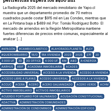
periféricas supera los $400 mil
La Radiografía 2025 del mercado inmobiliario de Yapo.cl
muestra que un departamento promedio de 70 metros
cuadrados puede costar $915 mil en Las Condes, mientras que
en La Pintana baja a $489 mil. Por: Tomás Rodríguez Botto El
mercado de arriendos en la Región Metropolitana mantiene
fuertes diferencias de precios entre comunas, especialmente al
analizar […]
#APAGÓN
#CAMBIOCLIMÁTICO
#LAHORADELPLANETA
#LEY
#QUIEROMIBARRIO
18/O
1RA VIVIENDA
2023
2025
27F
2D
3.000 UF
3D
3G OFFICE
4.000 UF
8M
A&G
A+ENERGÍA
AARHUS
ABIF
ACADEMIA INMOBILIARIA
ACADES
ACCESIBILIDAD UNIVERSAL
ACCESO A LA VIVIENDA
ACCESO A VIVIENDA
ACCESO LIBRE A PLAYAS
ACCESO UNIVERSAL
ACCESOS A LA VIVIENDA
ACCUC
ACERA
ACERO
ACERO GALVANIZADO
ACERO VERDE
ACHM
ACTIVO INMOBILIARIO
ACTIVOS INMOBILIARIOS
ACUERDO PORTUARIO POR VALPARAÍSO
ACUSACIÓN CONSTITUCIONAL
ADACTIVA
ADMINISTRACIÓN COMUNIDADES
ADMINISTRACIÓN DE CONDOMINIOS
ADMINISTRACIÓN EDIFICIOS