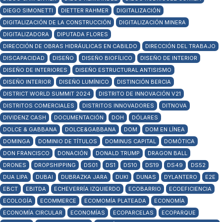
DIEGO SIMONETTI
DIETTER RAHMER
DIGITALIZACIÓN
DIGITALIZACIÓN DE LA CONSTRUCCIÓN
DIGITALIZACIÓN MINERA
DIGITALIZADORA
DIPUTADA FLORES
DIRECCIÓN DE OBRAS HIDRÁULICAS EN CABILDO
DIRECCIÓN DEL TRABAJO
DISCAPACIDAD
DISEÑO
DISEÑO BIOFÍLICO
DISEÑO DE INTERIOR
DISEÑO DE INTERIORES
DISEÑO ESTRUCTURAL ANTISISMO
DISEÑO INTERIOR
DISEÑO LUMÍNICO
DISTINCIÓN BERCIA
DISTRICT WORLD SUMMIT 2024
DISTRITO DE INNOVACIÓN V21
DISTRITOS COMERCIALES
DISTRITOS INNOVADORES
DITNOVA
DIVIDENZ CASH
DOCUMENTACIÓN
DOH
DÓLARES
DOLCE & GABBANA
DOLCE&GABBANA
DOM
DOM EN LÍNEA
DOMINGA
DOMINIO DE TÍTULOS
DOMINUS CAPITAL
DOMÓTICA
DON FRANCISCO
DONACIÓN
DONALD TRUMP
DRAGON BALL
DRONES
DROPSHIPPING
DS01
DS1
DS10
DS19
DS49
DS52
DUA LIPA
DUBAI
DUBRAZKA JARA
DUKI
DUNAS
DYLANTERO
E2E
EBCT
EBITDA
ECHEVERRÍA IZQUIERDO
ECOBARRIO
ECOEFICIENCIA
ECOLOGÍA
ECOMMERCE
ECOMOMÍA PLATEADA
ECONOMÍA
ECONOMÍA CIRCULAR
ECONOMÍAS
ECOPARCELAS
ECOPARQUE