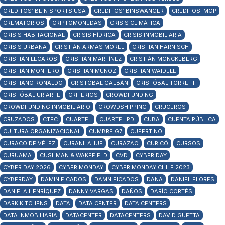
CREDITOS: BEIN SPORTS USA
CRÉDITOS: BINSWANGER
CRÉDITOS: MOP
CREMATORIOS
CRIPTOMONEDAS
CRISIS CLIMÁTICA
CRISIS HABITACIONAL
CRISIS HÍDRICA
CRISIS INMOBILIARIA
CRISIS URBANA
CRISTIÁN ARMAS MOREL
CRISTIAN HARNISCH
CRISTIÁN LECAROS
CRISTIÁN MARTÍNEZ
CRISTIÁN MONCKEBERG
CRISTIÁN MONTERO
CRISTIAN MUÑOZ
CRISTIAN WAIDELE
CRISTIANO RONALDO
CRISTÓBAL GALBÁN
CRISTÓBAL TORRETTI
CRISTÓBAL URIARTE
CRITERIOS
CROWDFUNDING
CROWDFUNDING INMOBILIARIO
CROWDSHIPPING
CRUCEROS
CRUZADOS
CTEC
CUARTEL
CUARTEL PDI
CUBA
CUENTA PÚBLICA
CULTURA ORGANIZACIONAL
CUMBRE G7
CUPERTINO
CURACO DE VÉLEZ
CURANILAHUE
CURAZAO
CURICÓ
CURSOS
CURUAMA
CUSHMAN & WAKEFIELD
CVD
CYBER DAY
CYBER DAY 2026
CYBER MONDAY
CYBER MONDAY CHILE 2023
CYBERDAY
DAMINIFICADOS
DAMNIFICADOS
DANA
DANIEL FLORES
DANIELA HENRÍQUEZ
DANNY VARGAS
DAÑOS
DARÍO CORTÉS
DARK KITCHENS
DATA
DATA CENTER
DATA CENTERS
DATA INMOBILIARIA
DATACENTER
DATACENTERS
DAVID GUETTA