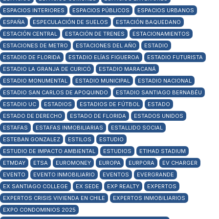
ESPACIOS INTERIORES
ESPACIOS PÚBLICOS
ESPACIOS URBANOS
ESPAÑA
ESPECULACIÓN DE SUELOS
ESTACIÓN BAQUEDANO
ESTACIÓN CENTRAL
ESTACIÓN DE TRENES
ESTACIONAMIENTOS
ESTACIONES DE METRO
ESTACIONES DEL AÑO
ESTADIO
ESTADIO DE FLORIDA
ESTADIO ELÍAS FIGUEROA
ESTADIO FUTURISTA
ESTADIO LA GRANJA DE CURICÓ
ESTADIO MARACANÁ
ESTADIO MONUMENTAL
ESTADIO MUNICIPAL
ESTADIO NACIONAL
ESTADIO SAN CARLOS DE APOQUINDO
ESTADIO SANTIAGO BERNABÉU
ESTADIO UC
ESTADIOS
ESTADIOS DE FÚTBOL
ESTADO
ESTADO DE DERECHO
ESTADO DE FLORIDA
ESTADOS UNIDOS
ESTAFAS
ESTAFAS INMOBILIARIAS
ESTALLIDO SOCIAL
ESTEBAN GONZALEZ
ESTILOS
ESTUDIO
ESTUDIO DE IMPACTO AMBIENTAL
ESTUDIOS
ETIHAD STADIUM
ETMDAY
ETSA
EUROMONEY
EUROPA
EURPORA
EV CHARGER
EVENTO
EVENTO INMOBILIARIO
EVENTOS
EVERGRANDE
EX SANTIAGO COLLEGE
EX SEDE
EXP REALTY
EXPERTOS
EXPERTOS CRISIS VIVIENDA EN CHILE
EXPERTOS INMOBILIARIOS
EXPO CONDOMINIOS 2025