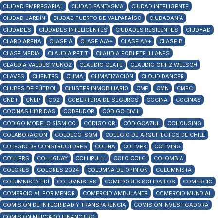
CIUDAD EMPRESARIAL
CIUDAD FANTASMA
CIUDAD INTELIGENTE
CIUDAD JARDÍN
CIUDAD PUERTO DE VALPARAÍSO
CIUDADANÍA
CIUDADES
CIUDADES INTELIGENTES
CIUDADES RESILENTES
CIUDHAD
CLARO ARENA
CLASE A
CLASE A/A+
CLASE AA+
CLASE B
CLASE MEDIA
CLAUDIA PETIT
CLAUDIA POBLETE ILLANES
CLAUDIA VALDÉS MUÑOZ
CLAUDIO OLATE
CLAUDIO ORTIZ WELSCH
CLAVES
CLIENTES
CLIMA
CLIMATIZACIÓN
CLOUD DANCER
CLUBES DE FÚTBOL
CLUSTER INMOBILIARIO
CMF
CMN
CMPC
CNDT
CNEP
CO2
COBERTURA DE SEGUROS
COCINA
COCINAS
COCINAS HÍBRIDAS
CODEUDOR
CÓDIGO CIVIL
CÓDIGO MODELO SÍSMICO
CÓDIGO QR
CÓDIGOAZUL
COHOUSING
COLABORACIÓN
COLDECO-SQM
COLEGIO DE ARQUITECTOS DE CHILE
COLEGIO DE CONSTRUCTORES
COLINA
COLIVER
COLIVING
COLLIERS
COLLIGUAY
COLLIPULLI
COLO COLO
COLOMBIA
COLORES
COLORES 2024
COLUMNA DE OPINIÓN
COLUMNISTA
COLUMNISTA EDI
COLUMNISTAS
COMEDORES SOLIDARIOS
COMERCIO
COMERCIO AL POR MENOR
COMERCIO AMBULANTE
COMERCIO MUNDIAL
COMISIÓN DE INTEGRIDAD Y TRANSPARENCIA
COMISIÓN INVESTIGADORA
COMISIÓN MERCADO FINANCIERO