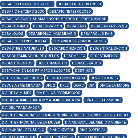
DESAFÍO LEVANTEMOS CHILE
DESAFÍO NET ZERO 2030
DESAFÍO NETZERO 2030
DESAFÍO NETZERO2030
DESAFÍOS TÚNEL SUBMARINO 45 METROS DE PROFUNDIDAD
DESALADORAS
DESALINIZACIÓN
DESALOJO
DESALOJO EXPRESS
DESALOJOS
DESARROLLO INMOBILIARIO
DESARROLLO PAÍS
DESARROLLO RESIDENCIAL
DESARROLLOS INMOBILIARIOS
DESASTRES NATURALES
DESCARBONIZACIÓN
DESCENTRALIZACIÓN
DESCONTAMINACIÓN DE SUELOS
DESEMPLEO
DESESTIMIENTO
DESESTIMIENTOS
DESISTIMIENTOS
DESMALEZADOS
DESTACAN EN LOS PRIMEROS LUGARES
DESTINOS
DETECTORES DE HUMO
DEUDA CONSOLIDADA
DEVOLUCIONES
DEVUELVEME MI CASA
DFL 2
DFL2
DGAC
DIA
DÍA DE LA MADRE
DÍA DE LA MUJER
DÍA DE LOS PATRIMONIOS
DÍA DEL ADMINISTRADOR Y ADMINISTRADORA
DÍA DEL PATRIMONIO
DÍA DEL TRABAJADOR
DÍA INTERNACIONAL DE LA INGENIERÍA PARA EL DESARROLLO SOSTENIBLE
DÍA INTERNACIONAL DE LA MUJER
DÍA MUNDIAL DEL MEDIO AMBIENTE
DÍA MUNDIAL DEL SUELO
DIANE KEATON
DIARIO OFICIAL
DIEGO CARPENTIER
DIEGO HERNÁNDEZ
DIEGO RODRÍGUEZ CORREA