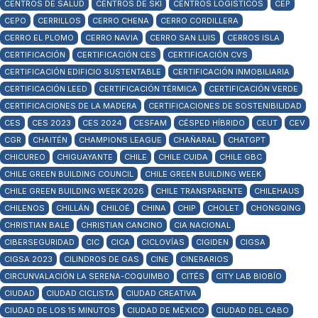
CENTROS DE SALUD
CENTROS DE SKI
CENTROS LOGISTICOS
CEP
CEPO
CERRILLOS
CERRO CHENA
CERRO CORDILLERA
CERRO EL PLOMO
CERRO NAVIA
CERRO SAN LUIS
CERROS ISLA
CERTIFICACIÓN
CERTIFICACIÓN CES
CERTIFICACIÓN CVS
CERTIFICACIÓN EDIFICIO SUSTENTABLE
CERTIFICACIÓN INMOBILIARIA
CERTIFICACIÓN LEED
CERTIFICACIÓN TÉRMICA
CERTIFICACIÓN VERDE
CERTIFICACIONES DE LA MADERA
CERTIFICACIONES DE SOSTENIBILIDAD
CES
CES 2023
CES 2024
CESFAM
CÉSPED HÍBRIDO
CEUT
CEV
CGR
CHAITÉN
CHAMPIONS LEAGUE
CHAÑARAL
CHATGPT
CHICUREO
CHIGUAYANTE
CHILE
CHILE CUIDA
CHILE GBC
CHILE GREEN BUILDING COUNCIL
CHILE GREEN BUILDING WEEK
CHILE GREEN BUILDING WEEK 2026
CHILE TRANSPARENTE
CHILEHAUS
CHILENOS
CHILLÁN
CHILOÉ
CHINA
CHIP
CHOLET
CHONGQING
CHRISTIAN BALE
CHRISTIAN CANCINO
CIA NACIONAL
CIBERSEGURIDAD
CIC
CICA
CICLOVÍAS
CIGIDEN
CIGSA
CIGSA 2023
CILINDROS DE GAS
CINE
CINERARIOS
CIRCUNVALACIÓN LA SERENA-COQUIMBO
CITÉS
CITY LAB BIOBÍO
CIUDAD
CIUDAD CICLISTA
CIUDAD CREATIVA
CIUDAD DE LOS 15 MINUTOS
CIUDAD DE MÉXICO
CIUDAD DEL CABO