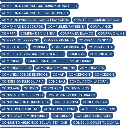
COMISIÓN NACIONAL BANCARIA Y DE VALORES
COMISIÓN NACIONAL DE PRODUCTIVIDAD
COMISIÓN PARA EL MERCADO FINANCIERO
COMITÉ DE ADMINISTRACIÓN
COMPAÑIAS DE SEGUROS
COMPLEMENTAR RENTA
COMPLIANCE
COMPRA
COMPRA DE VIVIENDA
COMPRA EN BLANCO
COMPRA ONLINE
COMPRA SOBREPRECIO
COMPRA VIVIENDA
COMPRA VIVIENDAS
COMPRADORES
COMPRAR
COMPRAR VIVIENDA
COMPRAVENTA
COMPUESTOS ORGÁNICOS VOLÁTILES
COMUNAS
COMUNICADO
COMUNIDAD
COMUNIDAD DE MUJERES INMOBILIARIAS
COMUNIDAD FELIZ
COMUNIDAD MADRILEÑA
COMUNIDADES
COMUNIDADES DE EDIFICIOS
CONAF
CONCEPCIÓN
CONCESIÓN
CONCESIÓN INMOBILIARIA
CONCHALÍ
CONCILIACIÓN LABORAL
CÓNCLAVE
CONCÓN
CONCURSO
CONDOMINIOS
CONDOMINIOS DE HECHO
CONDOMINIOS INDUSTRIALES
CONDONACIÓN DOMICILIARIA
CONECTA 2024
CONECTIVIDAD
CONECTIVIDAD DIGITAL
CONECTIVIDAD VIAL
CONERLIO SAAVEDRA
CONFLICTOS INMOBILIARIOS
CONGRESO
CONGRESO CIUDADES
CONJUNTO ARMÓNICO BELLAVISTA (CAB)
CONSEJO CONSTITUCIONAL