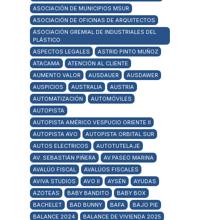
ASOCIACIÓN DE MUNICIPIOS MSUR
ASOCIACIÓN DE OFICINAS DE ARQUITECTOS
ASOCIACIÓN GREMIAL DE INDUSTRIALES DEL
PLÁSTICO
ASPECTOS LEGALES
ASTRID PINTO MUÑOZ
ATACAMA
ATENCIÓN AL CLIENTE
AUMENTO VALOR
AUSDAUER
AUSDAWER
AUSPICIOS
AUSTRALIA
AUSTRIA
AUTOMATIZACIÓN
AUTOMÓVILES
AUTOPISTA
AUTOPISTA AMÉRICO VESPUCIO ORIENTE II
AUTOPISTA AVO
AUTOPISTA ORBITAL SUR
AUTOS ELECTRICOS
AUTOTUTELAJE
AV. SEBASTIÁN PIÑERA
AV.PASEO MARINA
AVALÚO FISCAL
AVALÚOS FISCALES
AVIVA STUDIOS
AVO II
AYSÉN
AYUDAS
AZOTEAS
BABY BANDITO
BABY BOX
BACHELET
BAD BUNNY
BAFA
BAJO PIE
BALANCE 2024
BALANCE DE VIVIENDA 2025