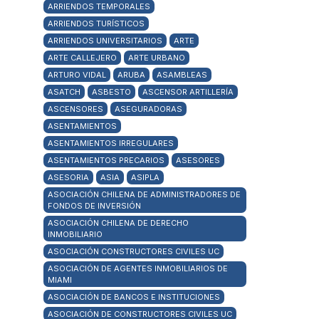
ARRIENDOS TEMPORALES
ARRIENDOS TURÍSTICOS
ARRIENDOS UNIVERSITARIOS
ARTE
ARTE CALLEJERO
ARTE URBANO
ARTURO VIDAL
ARUBA
ASAMBLEAS
ASATCH
ASBESTO
ASCENSOR ARTILLERÍA
ASCENSORES
ASEGURADORAS
ASENTAMIENTOS
ASENTAMIENTOS IRREGULARES
ASENTAMIENTOS PRECARIOS
ASESORES
ASESORIA
ASIA
ASIPLA
ASOCIACIÓN CHILENA DE ADMINISTRADORES DE
FONDOS DE INVERSIÓN
ASOCIACIÓN CHILENA DE DERECHO
INMOBILIARIO
ASOCIACIÓN CONSTRUCTORES CIVILES UC
ASOCIACIÓN DE AGENTES INMOBILIARIOS DE
MIAMI
ASOCIACIÓN DE BANCOS E INSTITUCIONES
ASOCIACIÓN DE CONSTRUCTORES CIVILES UC