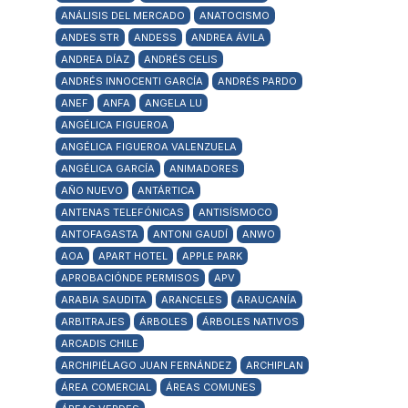
ANÁLISIS DEL MERCADO
ANATOCISMO
ANDES STR
ANDESS
ANDREA ÁVILA
ANDREA DÍAZ
ANDRÉS CELIS
ANDRÉS INNOCENTI GARCÍA
ANDRÉS PARDO
ANEF
ANFA
ANGELA LU
ANGÉLICA FIGUEROA
ANGÉLICA FIGUEROA VALENZUELA
ANGÉLICA GARCÍA
ANIMADORES
AÑO NUEVO
ANTÁRTICA
ANTENAS TELEFÓNICAS
ANTISÍSMOCO
ANTOFAGASTA
ANTONI GAUDÍ
ANWO
AOA
APART HOTEL
APPLE PARK
APROBACIÓNDE PERMISOS
APV
ARABIA SAUDITA
ARANCELES
ARAUCANÍA
ARBITRAJES
ÁRBOLES
ÁRBOLES NATIVOS
ARCADIS CHILE
ARCHIPIÉLAGO JUAN FERNÁNDEZ
ARCHIPLAN
ÁREA COMERCIAL
ÁREAS COMUNES