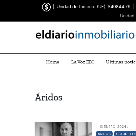
│
Unidad de fomento (UF): $40844.79
│
Unidad 
Home
La Voz EDI
Últimas notic
Áridos
13 ENERO, 2024 /
ÁRIDOS
CLAUDIO O