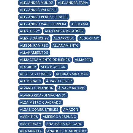
ALEJANDRA MUÑOZ
ALEJANDRA TAPIA
ALEJANDRA VALDÉS R
ALEJANDRO PEREZ SPENCER
ALEJANDRO WAHL HERRERA
ALEMANIA
ALEX ALEVY
ALEXANDRA BELAÚNDE
ALEXIS SÁNCHEZ
ALGARROBO
ALGORITMO
ALISON RAMÍREZ
ALLANAMIENTO
ALLANAMIENTOS
ALMACENAMIENTO DE BIENES
ALMADÉN
ALQUILER
ALTO HOSPICIO
ALTO LAS CONDES
ALTURAS MÁXIMAS
ALUMBRADO
ÁLVARO OLIVER
ÁLVARO OSSANDÓN
ÁLVARO RICARDI
ALVARO RICARDI MAC-EVOY
ALZA METRO CUADRADO
ALZAS COMBUSTIBLES
AMAZON
AMENITIES
AMÉRICO VESPUCIO
AMSTERDAM
ANA MARÍA SALGADO
ANA MURILLO
ANALISIS DE MERCADO