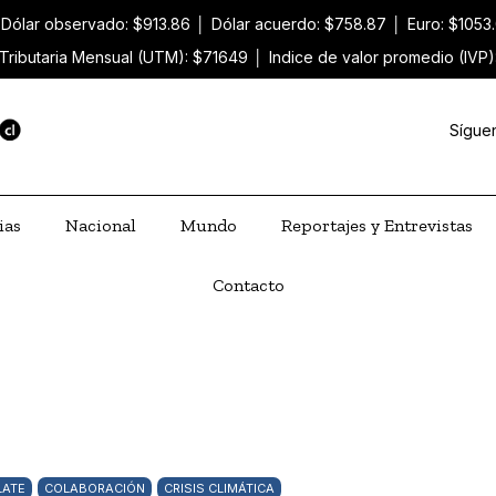
Dólar observado: $913.86
│
Dólar acuerdo: $758.87
│
Euro: $1053
Tributaria Mensual (UTM): $71649
│
Indice de valor promedio (IVP
Sígue
ias
Nacional
Mundo
Reportajes y Entrevistas
Contacto
LATE
COLABORACIÓN
CRISIS CLIMÁTICA