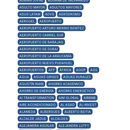
ADRIÁN JOFRÉ
ADUANA DE VALPARAÍSO
ADULTO MAYOR
ADULTOS MAYORES
ADUS LATAM
ADVS
AERÓDROMO
AEROGEL
AEROPUERTO
AEROPUERTO ARTURO MERINO BENÍTEZ
AEROPUERTO CARRIEL SUR
AEROPUERTO DE BARAJAS
AEROPUERTO DE DUBAI
AEROPUERTO DE LA ARAUCANÍA
AEROPUERTO NUEVO PUDAHUEL
AEROPUERTOS
AFP
ÁFRICA
AGOP
AGS
AGUA
AGUAS GRISES
AGUAS RURALES
AGUSTÍN RIANI
AHORRO ACADÉMICO
AHORRO DE ENERGÍA
AHORRO ENERGÉTICO
AI TRANSFORMATION
AIM GLOBAL
AIRBNB
AIRE ACONDICIONADO
AL ASAD
AL-INVEST
ALAMEDA
ALBERGUES
ALBERTO BEITIA
ALCALDE JADUE
ALCALDES
ALEJANDRA AGUILAR
ALEJANDRA LUTFY