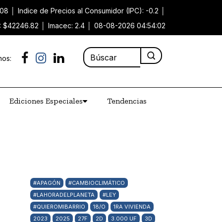
.08
│
Indice de Precios al Consumidor (IPC): -0.2
│
): $42246.82
│
Imacec: 2.4
│
08-08-2026 04:54:02
nos:
Ediciones Especiales
Tendencias
#APAGÓN
#CAMBIOCLIMÁTICO
#LAHORADELPLANETA
#LEY
#QUIEROMIBARRIO
18/O
1RA VIVIENDA
2023
2025
27F
2D
3.000 UF
3D