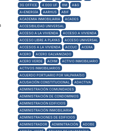
3G OFFICE
4.000 UF
8M
A&G
A+ENERGÍA
AARHUS
ABIF
ACADEMIA INMOBILIARIA
ACADES
s
ACCESIBILIDAD UNIVERSAL
ACCESO A LA VIVIENDA
ACCESO A VIVIENDA
ACCESO LIBRE A PLAYAS
ACCESO UNIVERSAL
ACCESOS A LA VIVIENDA
ACCUC
ACERA
ACERO
ACERO GALVANIZADO
ACERO VERDE
ACHM
ACTIVO INMOBILIARIO
ACTIVOS INMOBILIARIOS
ACUERDO PORTUARIO POR VALPARAÍSO
ACUSACIÓN CONSTITUCIONAL
ADACTIVA
ADMINISTRACIÓN COMUNIDADES
ADMINISTRACIÓN DE CONDOMINIOS
ADMINISTRACIÓN EDIFICIOS
ADMINISTRACIÓN INMOBILIARIA
ADMINISTRACIONES DE EDIFICIOS
ADMINISTRADOR
ADMINITRACIÓN
ADOBE