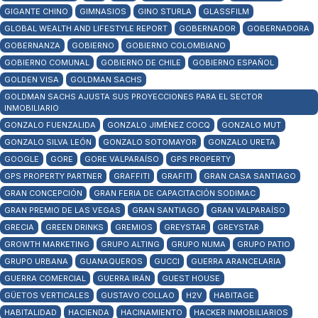
GIGANTE CHINO
GIMNASIOS
GINO STURLA
GLASSFILM
GLOBAL WEALTH AND LIFESTYLE REPORT
GOBERNADOR
GOBERNADORA
GOBERNANZA
GOBIERNO
GOBIERNO COLOMBIANO
GOBIERNO COMUNAL
GOBIERNO DE CHILE
GOBIERNO ESPAÑOL
GOLDEN VISA
GOLDMAN SACHS
GOLDMAN SACHS AJUSTA SUS PROYECCIONES PARA EL SECTOR
INMOBILIARIO
GONZALO FUENZALIDA
GONZALO JIMÉNEZ COCQ
GONZALO MUT
GONZALO SILVA LEÓN
GONZALO SOTOMAYOR
GONZALO URETA
GOOGLE
GORE
GORE VALPARAÍSO
GPS PROPERTY
GPS PROPERTY PARTNER
GRAFFITI
GRAFITI
GRAN CASA SANTIAGO
GRAN CONCEPCIÓN
GRAN FERIA DE CAPACITACIÓN SODIMAC
GRAN PREMIO DE LAS VEGAS
GRAN SANTIAGO
GRAN VALPARAÍSO
GRECIA
GREEN DRINKS
GREMIOS
GREYSTAR
GREYSTAR
GROWTH MARKETING
GRUPO ALTING
GRUPO NUMA
GRUPO PATIO
GRUPO URBANA
GUANAQUEROS
GUCCI
GUERRA ARANCELARIA
GUERRA COMERCIAL
GUERRA IRÁN
GUEST HOUSE
GÜETOS VERTICALES
GUSTAVO COLLAO
H2V
HABITAGE
HABITALIDAD
HACIENDA
HACINAMIENTO
HACKER INMOBILIARIOS