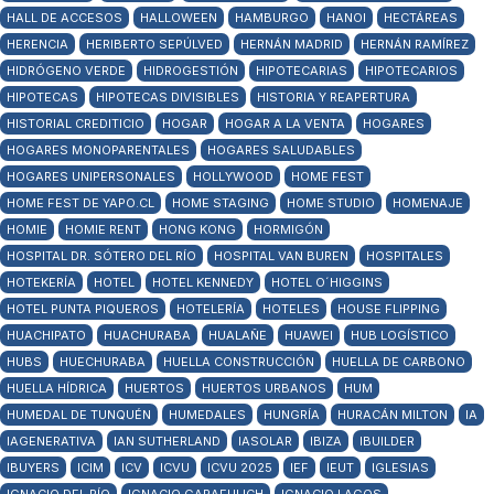
HALL DE ACCESOS
HALLOWEEN
HAMBURGO
HANOI
HECTÁREAS
HERENCIA
HERIBERTO SEPÚLVED
HERNÁN MADRID
HERNÁN RAMÍREZ
HIDRÓGENO VERDE
HIDROGESTIÓN
HIPOTECARIAS
HIPOTECARIOS
HIPOTECAS
HIPOTECAS DIVISIBLES
HISTORIA Y REAPERTURA
HISTORIAL CREDITICIO
HOGAR
HOGAR A LA VENTA
HOGARES
HOGARES MONOPARENTALES
HOGARES SALUDABLES
HOGARES UNIPERSONALES
HOLLYWOOD
HOME FEST
HOME FEST DE YAPO.CL
HOME STAGING
HOME STUDIO
HOMENAJE
HOMIE
HOMIE RENT
HONG KONG
HORMIGÓN
HOSPITAL DR. SÓTERO DEL RÍO
HOSPITAL VAN BUREN
HOSPITALES
HOTEKERÍA
HOTEL
HOTEL KENNEDY
HOTEL O´HIGGINS
HOTEL PUNTA PIQUEROS
HOTELERÍA
HOTELES
HOUSE FLIPPING
HUACHIPATO
HUACHURABA
HUALAÑE
HUAWEI
HUB LOGÍSTICO
HUBS
HUECHURABA
HUELLA CONSTRUCCIÓN
HUELLA DE CARBONO
HUELLA HÍDRICA
HUERTOS
HUERTOS URBANOS
HUM
HUMEDAL DE TUNQUÉN
HUMEDALES
HUNGRÍA
HURACÁN MILTON
IA
IAGENERATIVA
IAN SUTHERLAND
IASOLAR
IBIZA
IBUILDER
IBUYERS
ICIM
ICV
ICVU
ICVU 2025
IEF
IEUT
IGLESIAS