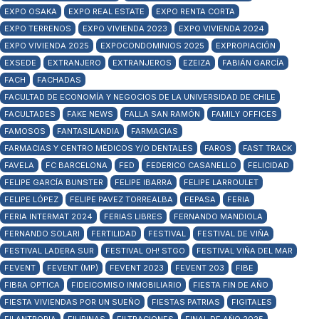
EXPO OSAKA
EXPO REAL ESTATE
EXPO RENTA CORTA
EXPO TERRENOS
EXPO VIVIENDA 2023
EXPO VIVIENDA 2024
EXPO VIVIENDA 2025
EXPOCONDOMINIOS 2025
EXPROPIACIÓN
EXSEDE
EXTRANJERO
EXTRANJEROS
EZEIZA
FABIÁN GARCÍA
FACH
FACHADAS
FACULTAD DE ECONOMÍA Y NEGOCIOS DE LA UNIVERSIDAD DE CHILE
FACULTADES
FAKE NEWS
FALLA SAN RAMÓN
FAMILY OFFICES
FAMOSOS
FANTASILANDIA
FARMACIAS
FARMACIAS Y CENTRO MÉDICOS Y/O DENTALES
FAROS
FAST TRACK
FAVELA
FC BARCELONA
FED
FEDERICO CASANELLO
FELICIDAD
FELIPE GARCÍA BUNSTER
FELIPE IBARRA
FELIPE LARROULET
FELIPE LÓPEZ
FELIPE PAVEZ TORREALBA
FEPASA
FERIA
FERIA INTERMAT 2024
FERIAS LIBRES
FERNANDO MANDIOLA
FERNANDO SOLARI
FERTILIDAD
FESTIVAL
FESTIVAL DE VIÑA
FESTIVAL LADERA SUR
FESTIVAL OH! STGO
FESTIVAL VIÑA DEL MAR
FEVENT
FEVENT (MP)
FEVENT 2023
FEVENT 203
FIBE
FIBRA OPTICA
FIDEICOMISO INMOBILIARIO
FIESTA FIN DE AÑO
FIESTA VIVIENDAS POR UN SUEÑO
FIESTAS PATRIAS
FIGITALES