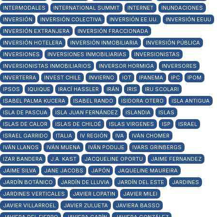
INTERMODALES
INTERNATIONAL SUMMIT
INTERNET
INUNDACIONES
INVERSIÓN
INVERSIÓN COLECTIVA
INVERSIÓN EE.UU.
INVERSIÓN EEUU
INVERSIÓN EXTRANJERA
INVERSIÓN FRACCIONADA
INVERSIÓN HOTELERA
INVERSIÓN INMOBILIARIA
INVERSIÓN PÚBLICA
INVERSIONES
INVERSIONES INMOBILIARIAS
INVERSIONISTAS
INVERSIONISTAS INMOBILIARIOS
INVERSOR HORMIGA
INVERSORES
INVERTERRA
INVEST CHILE
INVIERNO
IOT
IPANEMA
IPC
IPOM
IPSOS
IQUIQUE
IRACÍ HASSLER
IRÁN
IRIS
IRU SCOLARI
ISABEL PALMA KUCERA
ISABEL RANDO
ISIDORA OTERO
ISLA ANTIGUA
ISLA DE PASCUA
ISLA JUAN FERNÁNDEZ
ISLANDIA
ISLAS
ISLAS DE CALOR
ISLAS DE CHILOÉ
ISLAS VIRGENES
ISP
ISRAEL
ISRAEL GARRIDO
ITALIA
IV REGIÓN
IVA
IVÁN CHOMER
IVÁN LLANOS
IVÁN MUENA
IVÁN PODUJE
IVARS GRINBERGS
IZAR BANDERA
J.A. KAST
JACQUELINE OPORTU
JAIME FERNANDEZ
JAIME SILVA
JANE JACOBS
JAPÓN
JAQUELINE MAUREIRA
JARDÍN BOTÁNICO
JARDÍN DE LLUVIA
JARDÍN DEL ESTE
JARDINES
JARDINES VERTICALES
JAVIER LOPATIN
JAVIER MILEI
JAVIER VILLARROEL
JAVIER ZULUETA
JAVIERA BASSO