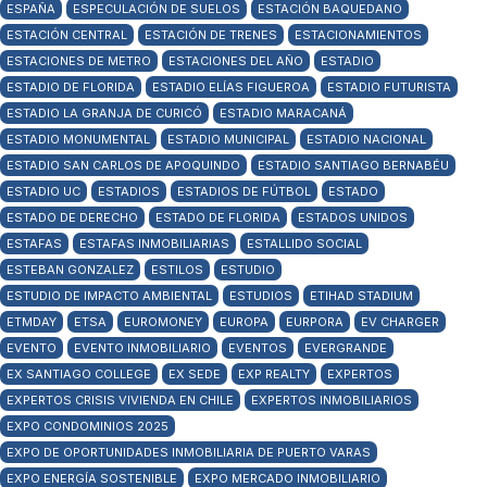
ESPAÑA
ESPECULACIÓN DE SUELOS
ESTACIÓN BAQUEDANO
ESTACIÓN CENTRAL
ESTACIÓN DE TRENES
ESTACIONAMIENTOS
ESTACIONES DE METRO
ESTACIONES DEL AÑO
ESTADIO
ESTADIO DE FLORIDA
ESTADIO ELÍAS FIGUEROA
ESTADIO FUTURISTA
ESTADIO LA GRANJA DE CURICÓ
ESTADIO MARACANÁ
ESTADIO MONUMENTAL
ESTADIO MUNICIPAL
ESTADIO NACIONAL
ESTADIO SAN CARLOS DE APOQUINDO
ESTADIO SANTIAGO BERNABÉU
ESTADIO UC
ESTADIOS
ESTADIOS DE FÚTBOL
ESTADO
ESTADO DE DERECHO
ESTADO DE FLORIDA
ESTADOS UNIDOS
ESTAFAS
ESTAFAS INMOBILIARIAS
ESTALLIDO SOCIAL
ESTEBAN GONZALEZ
ESTILOS
ESTUDIO
ESTUDIO DE IMPACTO AMBIENTAL
ESTUDIOS
ETIHAD STADIUM
ETMDAY
ETSA
EUROMONEY
EUROPA
EURPORA
EV CHARGER
EVENTO
EVENTO INMOBILIARIO
EVENTOS
EVERGRANDE
EX SANTIAGO COLLEGE
EX SEDE
EXP REALTY
EXPERTOS
EXPERTOS CRISIS VIVIENDA EN CHILE
EXPERTOS INMOBILIARIOS
EXPO CONDOMINIOS 2025
EXPO DE OPORTUNIDADES INMOBILIARIA DE PUERTO VARAS
EXPO ENERGÍA SOSTENIBLE
EXPO MERCADO INMOBILIARIO