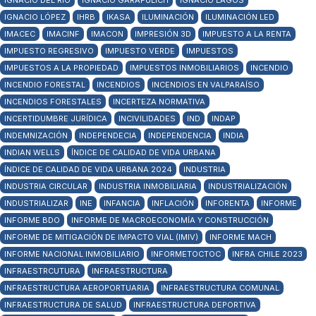
IGNACIO DEL RÍO
IGNACIO GARAFULICH
IGNACIO LAGOS
IGNACIO LÓPEZ
IHRB
IKASA
ILUMINACIÓN
ILUMINACIÓN LED
IMACEC
IMACINF
IMACON
IMPRESIÓN 3D
IMPUESTO A LA RENTA
IMPUESTO REGRESIVO
IMPUESTO VERDE
IMPUESTOS
IMPUESTOS A LA PROPIEDAD
IMPUESTOS INMOBILIARIOS
INCENDIO
INCENDIO FORESTAL
INCENDIOS
INCENDIOS EN VALPARAÍSO
INCENDIOS FORESTALES
INCERTEZA NORMATIVA
INCERTIDUMBRE JURÍDICA
INCIVILIDADES
IND
INDAP
INDEMNIZACIÓN
INDEPENDECIA
INDEPENDENCIA
INDIA
INDIAN WELLS
ÍNDICE DE CALIDAD DE VIDA URBANA
ÍNDICE DE CALIDAD DE VIDA URBANA 2024
INDUSTRIA
INDUSTRIA CIRCULAR
INDUSTRIA INMOBILIARIA
INDUSTRIALIZACIÓN
INDUSTRIALIZAR
INE
INFANCIA
INFLACIÓN
INFORENTA
INFORME
INFORME BDO
INFORME DE MACROECONOMÍA Y CONSTRUCCIÓN
INFORME DE MITIGACIÓN DE IMPACTO VIAL (IMIV)
INFORME MACH
INFORME NACIONAL INMOBILIARIO
INFORMETOCTOC
INFRA CHILE 2023
INFRAESTRCUTURA
INFRAESTRUCTURA
INFRAESTRUCTURA AEROPORTUARIA
INFRAESTRUCTURA COMUNAL
INFRAESTRUCTURA DE SALUD
INFRAESTRUCTURA DEPORTIVA