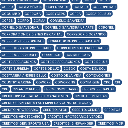
CONVENCIÓN RAMSAR
COOPERATIVAS
COP
COP27
COP28
COP30
COPA AMÉRICA
COPENHAGUE
COPIAPÓ
COPROPIEDAD
COQUIMBO
CÓRDOBA
CORDYCEPS
COREA
COREA DEL SUR
CORES
CORFO
CORMA
CORNELIO SAAVEDRA
CORNELIO SAAVEDRA U.
CORNELIO SAAVEDRA URIARTE
CORONEL
CORPORACIÓN DE BIENES DE CAPITAL
CORREDOR BIOCEANICO
CORREDOR DE PROPIEDAD
CORREDOR DE PROPIEDADADES
CORREDORAS DE PROPIEDADES
CORREDORES DE PROPIEDADES
CORREDORES VERDES
CORRETAJE
CORTAFUEGOS
CORTE APELACIONES
CORTE DE APELACIONES
CORTE DE LUZ
CORTE SUPREMA
CORTES DE LUZ
COSOC
COSTA DEL SOL
COSTANERA ANDRÉS BELLO
COSTO DE LA VIDA
COTIZACIONES
COUNTRY GARDEN
COWORK
COWORKING
COYHAIQUE
CPC
CPI
CRE
CREANDO REDES
CRECE INMOBILIARIO
CREDICORP CAPITAL
CREDICORP CAPITAL ASSET MANAGEMENT
CRÉDITO EMPRESAS
CRÉDITO ESPECIAL A LAS EMPRESAS CONSTRUCTORAS
CRÉDITO HIPOTECARIO
CRÉDITO: ATON
CRÉDITO: CEDIDA
CRÉDITOS
CRÉDITOS HIPOTECARIOS
CRÉDITOS HIPOTECARIOS VERDES
CREDITOS: BEIN SPORTS USA
CRÉDITOS: BINSWANGER
CRÉDITOS: MOP