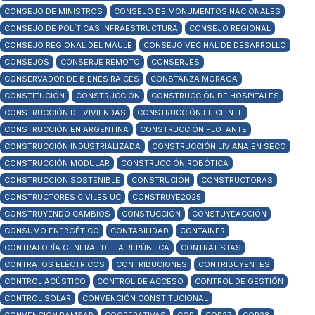
CONSEJO DE MINISTROS
CONSEJO DE MONUMENTOS NACIONALES
CONSEJO DE POLÍTICAS INFRAESTRUCTURA
CONSEJO REGIONAL
CONSEJO REGIONAL DEL MAULE
CONSEJO VECINAL DE DESARROLLO
CONSEJOS
CONSERJE REMOTO
CONSERJES
CONSERVADOR DE BIENES RAÍCES
CONSTANZA MORAGA
CONSTITUCIÓN
CONSTRUCCIÓN
CONSTRUCCIÓN DE HOSPITALES
CONSTRUCCIÓN DE VIVIENDAS
CONSTRUCCIÓN EFICIENTE
CONSTRUCCIÓN EN ARGENTINA
CONSTRUCCIÓN FLOTANTE
CONSTRUCCIÓN INDUSTRIALIZADA
CONSTRUCCIÓN LIVIANA EN SECO
CONSTRUCCIÓN MODULAR
CONSTRUCCIÓN ROBÓTICA
CONSTRUCCIÓN SOSTENIBLE
CONSTRUCIÓN
CONSTRUCTORAS
CONSTRUCTORES CIVILES UC
CONSTRUYE2025
CONSTRUYENDO CAMBIOS
CONSTUCCIÓN
CONSTUYEACCIÓN
CONSUMO ENERGÉTICO
CONTABILIDAD
CONTAINER
CONTRALORÍA GENERAL DE LA REPÚBLICA
CONTRATISTAS
CONTRATOS ELÉCTRICOS
CONTRIBUCIONES
CONTRIBUYENTES
CONTROL ACÚSTICO
CONTROL DE ACCESO
CONTROL DE GESTIÓN
CONTROL SOLAR
CONVENCIÓN CONSTITUCIONAL