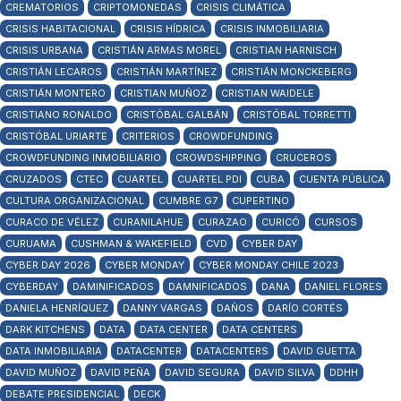
CREMATORIOS
CRIPTOMONEDAS
CRISIS CLIMÁTICA
CRISIS HABITACIONAL
CRISIS HÍDRICA
CRISIS INMOBILIARIA
CRISIS URBANA
CRISTIÁN ARMAS MOREL
CRISTIAN HARNISCH
CRISTIÁN LECAROS
CRISTIÁN MARTÍNEZ
CRISTIÁN MONCKEBERG
CRISTIÁN MONTERO
CRISTIAN MUÑOZ
CRISTIAN WAIDELE
CRISTIANO RONALDO
CRISTÓBAL GALBÁN
CRISTÓBAL TORRETTI
CRISTÓBAL URIARTE
CRITERIOS
CROWDFUNDING
CROWDFUNDING INMOBILIARIO
CROWDSHIPPING
CRUCEROS
CRUZADOS
CTEC
CUARTEL
CUARTEL PDI
CUBA
CUENTA PÚBLICA
CULTURA ORGANIZACIONAL
CUMBRE G7
CUPERTINO
CURACO DE VÉLEZ
CURANILAHUE
CURAZAO
CURICÓ
CURSOS
CURUAMA
CUSHMAN & WAKEFIELD
CVD
CYBER DAY
CYBER DAY 2026
CYBER MONDAY
CYBER MONDAY CHILE 2023
CYBERDAY
DAMINIFICADOS
DAMNIFICADOS
DANA
DANIEL FLORES
DANIELA HENRÍQUEZ
DANNY VARGAS
DAÑOS
DARÍO CORTÉS
DARK KITCHENS
DATA
DATA CENTER
DATA CENTERS
DATA INMOBILIARIA
DATACENTER
DATACENTERS
DAVID GUETTA
DAVID MUÑOZ
DAVID PEÑA
DAVID SEGURA
DAVID SILVA
DDHH
DEBATE PRESIDENCIAL
DECK