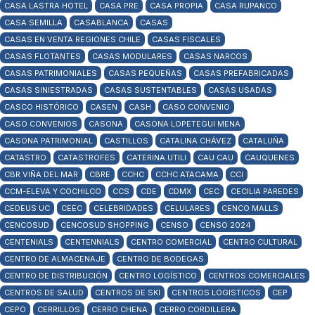
CASA LASTRA HOTEL
CASA PRE
CASA PROPIA
CASA RUPANCO
CASA SEMILLA
CASABLANCA
CASAS
CASAS EN VENTA REGIONES CHILE
CASAS FISCALES
CASAS FLOTANTES
CASAS MODULARES
CASAS NARCOS
CASAS PATRIMONIALES
CASAS PEQUEÑAS
CASAS PREFABRICADAS
CASAS SINIESTRADAS
CASAS SUSTENTABLES
CASAS USADAS
CASCO HISTÓRICO
CASEN
CASH
CASO CONVENIO
CASO CONVENIOS
CASONA
CASONA LOPETEGUI MENA
CASONA PATRIMONIAL
CASTILLOS
CATALINA CHÁVEZ
CATALUÑA
CATASTRO
CATASTROFES
CATERINA UTILI
CAU CAU
CAUQUENES
CBR VIÑA DEL MAR
CBRE
CCHC
CCHC ATACAMA
CCI
CCM-ELEVA Y COCHILCO
CCS
CDE
CDMX
CEC
CECILIA PAREDES
CEDEUS UC
CEEC
CELEBRIDADES
CELULARES
CENCO MALLS
CENCOSUD
CENCOSUD SHOPPING
CENSO
CENSO 2024
CENTENIALS
CENTENNIALS
CENTRO COMERCIAL
CENTRO CULTURAL
CENTRO DE ALMACENAJE
CENTRO DE BODEGAS
CENTRO DE DISTRIBUCIÓN
CENTRO LOGÍSTICO
CENTROS COMERCIALES
CENTROS DE SALUD
CENTROS DE SKI
CENTROS LOGISTICOS
CEP
CEPO
CERRILLOS
CERRO CHENA
CERRO CORDILLERA