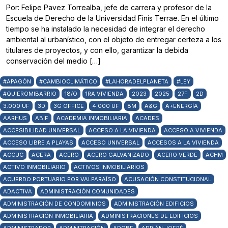
Por: Felipe Pavez Torrealba, jefe de carrera y profesor de la
Escuela de Derecho de la Universidad Finis Terrae. En el último
tiempo se ha instalado la necesidad de integrar el derecho
ambiental al urbanístico, con el objeto de entregar certeza a los
titulares de proyectos, y con ello, garantizar la debida
conservación del medio […]
#APAGÓN
#CAMBIOCLIMÁTICO
#LAHORADELPLANETA
#LEY
#QUIEROMIBARRIO
18/O
1RA VIVIENDA
2023
2025
27F
2D
3.000 UF
3D
3G OFFICE
4.000 UF
8M
A&G
A+ENERGÍA
AARHUS
ABIF
ACADEMIA INMOBILIARIA
ACADES
ACCESIBILIDAD UNIVERSAL
ACCESO A LA VIVIENDA
ACCESO A VIVIENDA
ACCESO LIBRE A PLAYAS
ACCESO UNIVERSAL
ACCESOS A LA VIVIENDA
ACCUC
ACERA
ACERO
ACERO GALVANIZADO
ACERO VERDE
ACHM
ACTIVO INMOBILIARIO
ACTIVOS INMOBILIARIOS
ACUERDO PORTUARIO POR VALPARAÍSO
ACUSACIÓN CONSTITUCIONAL
ADACTIVA
ADMINISTRACIÓN COMUNIDADES
ADMINISTRACIÓN DE CONDOMINIOS
ADMINISTRACIÓN EDIFICIOS
ADMINISTRACIÓN INMOBILIARIA
ADMINISTRACIONES DE EDIFICIOS