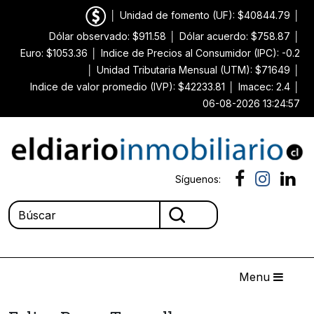
│
Unidad de fomento (UF): $40844.79
│
Dólar observado: $911.58
│
Dólar acuerdo: $758.87
│
Euro: $1053.36
│
Indice de Precios al Consumidor (IPC): -0.2
│
Unidad Tributaria Mensual (UTM): $71649
│
Indice de valor promedio (IVP): $42233.81
│
Imacec: 2.4
│
06-08-2026 13:24:57
Síguenos:
Menu