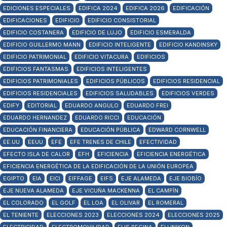
EDICIONES ESPECIALES
EDIFICA 2024
EDIFICA 2026
EDIFICACIÓN
EDIFICACIONES
EDIFICIO
EDIFICIO CONSISTORIAL
EDIFICIO COSTANERA
EDIFICIO DE LUJO
EDIFICIO ESMERALDA
EDIFICIO GUILLERMO MANN
EDIFICIO INTELIGENTE
EDIFICIO KANDINSKY
EDIFICIO PATRIMONIAL
EDIFICIO VITACURA
EDIFICIOS
EDIFICIOS FANTASMAS
EDIFICIOS INTELIGENTES
EDIFICIOS PATRIMONIALES
EDIFICIOS PÚBLICOS
EDIFICIOS RESIDENCIAL
EDIFICIOS RESIDENCIALES
EDIFICIOS SALUDABLES
EDIFICIOS VERDES
EDIFY
EDITORIAL
EDUARDO ANGULO
EDUARDO FREI
EDUARDO HERNANDEZ
EDUARDO RICCI
EDUCACIÓN
EDUCACIÓN FINANCIERA
EDUCACIÓN PÚBLICA
EDWARD CORNWELL
EE.UU
EEUU
EFE
EFE TRENES DE CHILE
EFECTIVIDAD
EFECTO ISLA DE CALOR
EFH
EFICIENCIA
EFICIENCIA ENERGÉTICA
EFICIENCIA ENERGÉTICA DE LA EDIFICACIÓN DE LA UNIÓN EUROPEA
EGIPTO
EIA
EICI
EIFFAGE
EIFS
EJE ALAMEDA
EJE BIOBÍO
EJE NUEVA ALAMEDA
EJE VICUÑA MACKENNA
EL CAMPÍN
EL COLORADO
EL GOLF
EL LOA
EL OLIVAR
EL ROMERAL
EL TENIENTE
ELECCIONES 2023
ELECCIONES 2024
ELECCIONES 2025