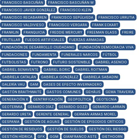
FRANCISCO BASCUÑÁN
FRANCISCO BASCUÑÁN W
FRANCISCO JAVIER GONZÁLEZ
FRANCISCO KLEIN
FRANCISCO RECABARREN
FRANCISCO SEPÚLVEDA
FRANCISCO URRUTIA
FRANCISCO VALDIVIESO
FRANCISCO VERGARA
FRANK ECKART
FRANKLIN
FRANQUICIA
FREDDIE MERCURY
FREEMAN GLASS
FREIRE
FRUTILLAR
FUEGOS ARTIFICIALES
FUERZAS ARMADAS
FUNDACIÓN DE DESARROLLO CIUDADANO
FUNDACIÓN DEMOCRACIA VIVA
FUNDACIONES
FUNDAMENTA
FUNERALES NARCOS
FÚTBOL
FUTBOLISTAS
FUTRONO
FUTURO SOSTENIBLE
GABRIEL ASENCIO
GABRIEL BENAVENTE
GABRIEL BORIC
GABRIEL ROITMAN
GABRIELA CATALÁN
GABRIELA GONZÁLEZ
GABRIELA SABADINI
GALERÍA VAU
GAM
GASES DE EFECTO INVERNADERO
GASTÓN BRAITHWAITE
GASTOS COMUNES
GEHÄUS
GEMA TRAVERÍA
GENERACIÓN X
GENTRIFICACIÓN
GEOPOLÍTICA
GEOTECNIA
GEOTERMIA
GERARDO DÍAZ
GERARDO GOZZI
GERARDO LARRAÍN
GERARDO URETA
GERENTE GENERAL
GERMÁN ARMAS MOREL
GESPANIA
GESTIÓN DE AGUAS
GESTIÓN DE EPISODIOS CRÍTICOS
GESTIÓN DE RESIDUOS
GESTIÓN DE SUELOS
GESTIÓN DEL RIESGO
GESTIÓN HÍDRICA
GFK
GGM
GIANFRANCO ASTE
GIETHOORN