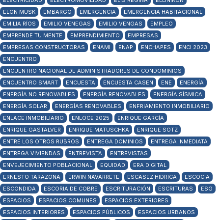
ELECTRICIDAD
ELECTROMOVILIDAD
ELIS REGINA
ELLINIKON
ELON MUSK
EMBARGO
EMERGENCIA
EMERGENCIA HABITACIONAL
EMILIA RÍOS
EMILIO VENEGAS
EMILIO VENGAS
EMPLEO
EMPRENDE TU MENTE
EMPRENDIMIENTO
EMPRESAS
EMPRESAS CONSTRUCTORAS
ENAMI
ENAP
ENCHAPES
ENCI 2023
ENCUENTRO
ENCUENTRO NACIONAL DE ADMINISTRADORES DE CONDOMINIOS
ENCUENTRO SMART
ENCUESTA
ENCUESTA CASEN
ENE
ENERGÍA
ENERGÍA NO RENOVABLES
ENERGÍA RENOVABLES
ENERGÍA SÍSMICA
ENERGÍA SOLAR
ENERGÍAS RENOVABLES
ENFRIAMIENTO INMOBILIARIO
ENLACE INMOBILIARIO
ENLOCE 2025
ENRIQUE GARCÍA
ENRIQUE GASTALVER
ENRIQUE MATUSCHKA
ENRIQUE SOTZ
ENTRE LOS OTROS RUBROS
ENTREGA DOMINIOS
ENTREGA INMEDIATA
ENTREGA VIVIENDAS
ENTREVISTA
ENTREVISTAS
ENVEJECIMIENTO POBLACIONAL
EQUIDAD
ERA DIGITAL
ERNESTO TARAZONA
ERWIN NAVARRETE
ESCASEZ HIDRICA
ESCOCIA
ESCONDIDA
ESCORIA DE COBRE
ESCRITURACIÓN
ESCRITURAS
ESG
ESPACIOS
ESPACIOS COMUNES
ESPACIOS EXTERIORES
ESPACIOS INTERIORES
ESPACIOS PÚBLICOS
ESPACIOS URBANOS