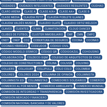
CIUDAD JARDÍN
CIUDAD PUERTO DE VALPARAÍSO
CIUDADANÍA
CIUDADES
CIUDADES INTELIGENTES
CIUDADES RESILENTES
CIUDHAD
CLARO ARENA
CLASE A
CLASE A/A+
CLASE AA+
CLASE B
CLASE MEDIA
CLAUDIA PETIT
CLAUDIA POBLETE ILLANES
CLAUDIA VALDÉS MUÑOZ
CLAUDIO OLATE
CLAUDIO ORTIZ WELSCH
CLAVES
CLIENTES
CLIMA
CLIMATIZACIÓN
CLOUD DANCER
CLUBES DE FÚTBOL
CLUSTER INMOBILIARIO
CMF
CMN
CMPC
CNDT
CNEP
CO2
COBERTURA DE SEGUROS
COCINA
COCINAS
COCINAS HÍBRIDAS
CODEUDOR
CÓDIGO CIVIL
CÓDIGO MODELO SÍSMICO
CÓDIGO QR
CÓDIGOAZUL
COHOUSING
COLABORACIÓN
COLDECO-SQM
COLEGIO DE ARQUITECTOS DE CHILE
COLEGIO DE CONSTRUCTORES
COLINA
COLIVER
COLIVING
COLLIERS
COLLIGUAY
COLLIPULLI
COLO COLO
COLOMBIA
COLORES
COLORES 2024
COLUMNA DE OPINIÓN
COLUMNISTA
COLUMNISTA EDI
COLUMNISTAS
COMEDORES SOLIDARIOS
COMERCIO
COMERCIO AL POR MENOR
COMERCIO AMBULANTE
COMERCIO MUNDIAL
COMISIÓN DE INTEGRIDAD Y TRANSPARENCIA
COMISIÓN INVESTIGADORA
COMISIÓN MERCADO FINANCIERO
COMISIÓN NACIONAL BANCARIA Y DE VALORES