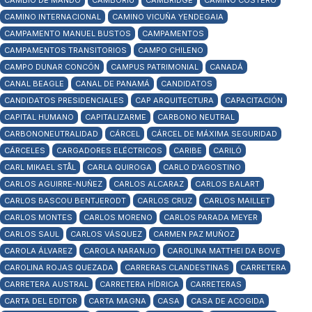
CAMBIO DE MANDO
CAMBORIÚ
CAMBRIDGE
CAMINO COSTERO
CAMINO INTERNACIONAL
CAMINO VICUÑA YENDEGAIA
CAMPAMENTO MANUEL BUSTOS
CAMPAMENTOS
CAMPAMENTOS TRANSITORIOS
CAMPO CHILENO
CAMPO DUNAR CONCÓN
CAMPUS PATRIMONIAL
CANADÁ
CANAL BEAGLE
CANAL DE PANAMÁ
CANDIDATOS
CANDIDATOS PRESIDENCIALES
CAP ARQUITECTURA
CAPACITACIÓN
CAPITAL HUMANO
CAPITALIZARME
CARBONO NEUTRAL
CARBONONEUTRALIDAD
CÁRCEL
CÁRCEL DE MÁXIMA SEGURIDAD
CÁRCELES
CARGADORES ELÉCTRICOS
CARIBE
CARILÓ
CARL MIKAEL STÅL
CARLA QUIROGA
CARLO D'AGOSTINO
CARLOS AGUIRRE-NUÑEZ
CARLOS ALCARAZ
CARLOS BALART
CARLOS BASCOU BENTJERODT
CARLOS CRUZ
CARLOS MAILLET
CARLOS MONTES
CARLOS MORENO
CARLOS PARADA MEYER
CARLOS SAUL
CARLOS VÁSQUEZ
CARMEN PAZ MUÑOZ
CAROLA ÁLVAREZ
CAROLA NARANJO
CAROLINA MATTHEI DA BOVE
CAROLINA ROJAS QUEZADA
CARRERAS CLANDESTINAS
CARRETERA
CARRETERA AUSTRAL
CARRETERA HÍDRICA
CARRETERAS
CARTA DEL EDITOR
CARTA MAGNA
CASA
CASA DE ACOGIDA