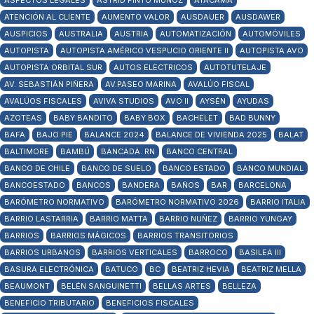
ASPECTOS LEGALES
ASTRID PINTO MUÑOZ
ATACAMA
ATENCIÓN AL CLIENTE
AUMENTO VALOR
AUSDAUER
AUSDAWER
AUSPICIOS
AUSTRALIA
AUSTRIA
AUTOMATIZACIÓN
AUTOMÓVILES
AUTOPISTA
AUTOPISTA AMÉRICO VESPUCIO ORIENTE II
AUTOPISTA AVO
AUTOPISTA ORBITAL SUR
AUTOS ELECTRICOS
AUTOTUTELAJE
AV. SEBASTIÁN PIÑERA
AV.PASEO MARINA
AVALÚO FISCAL
AVALÚOS FISCALES
AVIVA STUDIOS
AVO II
AYSÉN
AYUDAS
AZOTEAS
BABY BANDITO
BABY BOX
BACHELET
BAD BUNNY
BAFA
BAJO PIE
BALANCE 2024
BALANCE DE VIVIENDA 2025
BALAT
BALTIMORE
BAMBÚ
BANCADA. RN
BANCO CENTRAL
BANCO DE CHILE
BANCO DE SUELO
BANCO ESTADO
BANCO MUNDIAL
BANCOESTADO
BANCOS
BANDERA
BAÑOS
BAR
BARCELONA
BARÓMETRO NORMATIVO
BARÓMETRO NORMATIVO 2026
BARRIO ITALIA
BARRIO LASTARRIA
BARRIO MATTA
BARRIO NUÑEZ
BARRIO YUNGAY
BARRIOS
BARRIOS MÁGICOS
BARRIOS TRANSITORIOS
BARRIOS URBANOS
BARRIOS VERTICALES
BARROCO
BASILEA III
BASURA ELECTRÓNICA
BATUCO
BC
BEATRIZ HEVIA
BEATRIZ MELLA
BEAUMONT
BELÉN SANGUINETTI
BELLAS ARTES
BELLEZA
BENEFICIO TRIBUTARIO
BENEFICIOS FISCALES