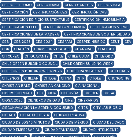
CERRO EL PLOMO
CERRO NAVIA
CERRO SAN LUIS
CERROS ISLA
CERTIFICACIÓN
CERTIFICACIÓN CES
CERTIFICACIÓN CVS
CERTIFICACIÓN EDIFICIO SUSTENTABLE
CERTIFICACIÓN INMOBILIARIA
CERTIFICACIÓN LEED
CERTIFICACIÓN TÉRMICA
CERTIFICACIÓN VERDE
CERTIFICACIONES DE LA MADERA
CERTIFICACIONES DE SOSTENIBILIDAD
CES
CES 2023
CES 2024
CESFAM
CÉSPED HÍBRIDO
CEUT
CEV
CGR
CHAITÉN
CHAMPIONS LEAGUE
CHAÑARAL
CHATGPT
CHICUREO
CHIGUAYANTE
CHILE
CHILE CUIDA
CHILE GBC
CHILE GREEN BUILDING COUNCIL
CHILE GREEN BUILDING WEEK
CHILE GREEN BUILDING WEEK 2026
CHILE TRANSPARENTE
CHILEHAUS
CHILENOS
CHILLÁN
CHILOÉ
CHINA
CHIP
CHOLET
CHONGQING
CHRISTIAN BALE
CHRISTIAN CANCINO
CIA NACIONAL
CIBERSEGURIDAD
CIC
CICA
CICLOVÍAS
CIGIDEN
CIGSA
CIGSA 2023
CILINDROS DE GAS
CINE
CINERARIOS
CIRCUNVALACIÓN LA SERENA-COQUIMBO
CITÉS
CITY LAB BIOBÍO
CIUDAD
CIUDAD CICLISTA
CIUDAD CREATIVA
CIUDAD DE LOS 15 MINUTOS
CIUDAD DE MÉXICO
CIUDAD DEL CABO
CIUDAD EMPRESARIAL
CIUDAD FANTASMA
CIUDAD INTELIGENTE