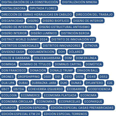
DIGITALIZACIÓN DE LA CONSTRUCCIÓN
DIGITALIZACIÓN MINERA
DIGITALIZADORA
DIPUTADA FLORES
DIRECCIÓN DE OBRAS HIDRÁULICAS EN CABILDO
DIRECCIÓN DEL TRABAJO
DISCAPACIDAD
DISEÑO
DISEÑO BIOFÍLICO
DISEÑO DE INTERIOR
DISEÑO DE INTERIORES
DISEÑO ESTRUCTURAL ANTISISMO
DISEÑO INTERIOR
DISEÑO LUMÍNICO
DISTINCIÓN BERCIA
DISTRICT WORLD SUMMIT 2024
DISTRITO DE INNOVACIÓN V21
DISTRITOS COMERCIALES
DISTRITOS INNOVADORES
DITNOVA
DIVIDENZ CASH
DOCUMENTACIÓN
DOH
DÓLARES
DOLCE & GABBANA
DOLCE&GABBANA
DOM
DOM EN LÍNEA
DOMINGA
DOMINIO DE TÍTULOS
DOMINUS CAPITAL
DOMÓTICA
DON FRANCISCO
DONACIÓN
DONALD TRUMP
DRAGON BALL
DRONES
DROPSHIPPING
DS01
DS1
DS10
DS19
DS49
DS52
DUA LIPA
DUBAI
DUBRAZKA JARA
DUKI
DUNAS
DYLANTERO
E2E
EBCT
EBITDA
ECHEVERRÍA IZQUIERDO
ECOBARRIO
ECOEFICIENCIA
ECOLOGÍA
ECOMMERCE
ECOMOMÍA PLATEADA
ECONOMÍA
ECONOMÍA CIRCULAR
ECONOMÍAS
ECOPARCELAS
ECOPARQUE
ECUADOR
EDICION ESPECIAL
EDICIÓN ESPECIAL CASAS PREFABRICADAS
EDICIÓN ESPECIAL ETM 24
EDICIÓN ESPECIAL TERRENOS