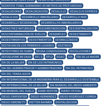
DESAFÍO NETZERO 2030
DESAFÍO NETZERO2030
DESAFÍOS TÚNEL SUBMARINO 45 METROS DE PROFUNDIDAD
DESALADORAS
DESALINIZACIÓN
DESALOJO
DESALOJO EXPRESS
DESALOJOS
DESARROLLO INMOBILIARIO
DESARROLLO PAÍS
DESARROLLO RESIDENCIAL
DESARROLLOS INMOBILIARIOS
DESASTRES NATURALES
DESCARBONIZACIÓN
DESCENTRALIZACIÓN
DESCONTAMINACIÓN DE SUELOS
DESEMPLEO
DESESTIMIENTO
DESESTIMIENTOS
DESISTIMIENTOS
DESMALEZADOS
DESTACAN EN LOS PRIMEROS LUGARES
DESTINOS
DETECTORES DE HUMO
DEUDA CONSOLIDADA
DEVOLUCIONES
DEVUELVEME MI CASA
DFL 2
DFL2
DGAC
DIA
DÍA DE LA MADRE
DÍA DE LA MUJER
DÍA DE LOS PATRIMONIOS
DÍA DEL ADMINISTRADOR Y ADMINISTRADORA
DÍA DEL PATRIMONIO
DÍA DEL TRABAJADOR
DÍA INTERNACIONAL DE LA INGENIERÍA PARA EL DESARROLLO SOSTENIBLE
DÍA INTERNACIONAL DE LA MUJER
DÍA MUNDIAL DEL MEDIO AMBIENTE
DÍA MUNDIAL DEL SUELO
DIANE KEATON
DIARIO OFICIAL
DIEGO CARPENTIER
DIEGO HERNÁNDEZ
DIEGO RODRÍGUEZ CORREA
DIEGO SIMONETTI
DIETTER RAHMER
DIGITALIZACIÓN