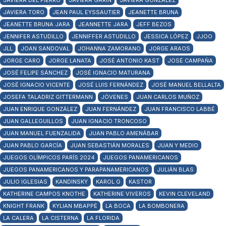
JAVIERA DEL FIERRO
JAVIERA GARÍN
JAVIERA GONZÁLEZ
JAVIERA TORO
JEAN PAUL EYSSAUTIER
JEANETTE BRUNA
JEANETTE BRUNA JARA
JEANNETTE JARA
JEFF BEZOS
JENNIFER ASTUDILLO
JENNIFFER ASTUDILLO
JESSICA LÓPEZ
JJOO
JLL
JOAN SANDOVAL
JOHANNA ZAMORANO
JORGE ARAOS
JORGE CARO
JORGE LANATA
JOSÉ ANTONIO KAST
JOSÉ CAMPAÑA
JOSÉ FELIPE SÁNCHEZ
JOSÉ IGNACIO MATURANA
JOSÉ IGNACIO VICENTE
JOSÉ LUIS FERNÁNDEZ
JOSÉ MANUEL BELLALTA
JOSEFA TALADRIZ GITTERMANN
JÓVENES
JUAN CARLOS MUÑOZ
JUAN ENRIQUE GONZÁLEZ
JUAN FERNÁNDEZ
JUAN FRANCISCO LABBÉ
JUAN GALLEGUILLOS
JUAN IGNACIO TRONCOSO
JUAN MANUEL FUENZALIDA
JUAN PABLO AMENÁBAR
JUAN PABLO GARCÍA
JUAN SEBASTIÁN MORALES
JUAN Y MEDIO
JUEGOS OLÍMPICOS PARÍS 2024
JUEGOS PANAMERICANOS
JUEGOS PANAMERICANOS Y PARAPANAMERICANOS
JULIÁN BLAS
JULIO IGLESIAS
KANDINSKY
KAROL G
KASTOR
KATHERINE CAMPOS KNOTHE
KATHERINE VIVEROS
KEVIN CLEVELAND
KNIGHT FRANK
KYLIAN MBAPPÉ
LA BOCA
LA BOMBONERA
LA CALERA
LA CISTERNA
LA FLORIDA