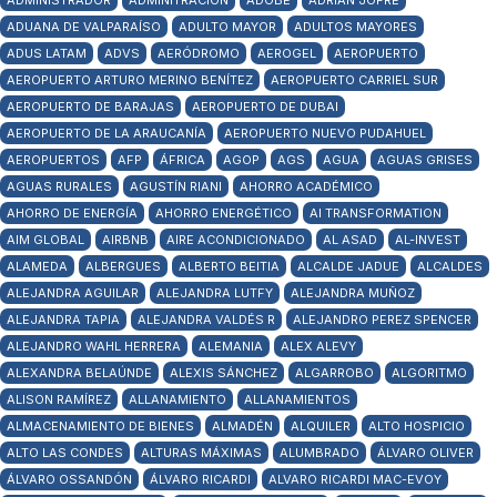
ADMINISTRADOR
ADMINITRACIÓN
ADOBE
ADRIÁN JOFRÉ
ADUANA DE VALPARAÍSO
ADULTO MAYOR
ADULTOS MAYORES
ADUS LATAM
ADVS
AERÓDROMO
AEROGEL
AEROPUERTO
AEROPUERTO ARTURO MERINO BENÍTEZ
AEROPUERTO CARRIEL SUR
AEROPUERTO DE BARAJAS
AEROPUERTO DE DUBAI
AEROPUERTO DE LA ARAUCANÍA
AEROPUERTO NUEVO PUDAHUEL
AEROPUERTOS
AFP
ÁFRICA
AGOP
AGS
AGUA
AGUAS GRISES
AGUAS RURALES
AGUSTÍN RIANI
AHORRO ACADÉMICO
AHORRO DE ENERGÍA
AHORRO ENERGÉTICO
AI TRANSFORMATION
AIM GLOBAL
AIRBNB
AIRE ACONDICIONADO
AL ASAD
AL-INVEST
ALAMEDA
ALBERGUES
ALBERTO BEITIA
ALCALDE JADUE
ALCALDES
ALEJANDRA AGUILAR
ALEJANDRA LUTFY
ALEJANDRA MUÑOZ
ALEJANDRA TAPIA
ALEJANDRA VALDÉS R
ALEJANDRO PEREZ SPENCER
ALEJANDRO WAHL HERRERA
ALEMANIA
ALEX ALEVY
ALEXANDRA BELAÚNDE
ALEXIS SÁNCHEZ
ALGARROBO
ALGORITMO
ALISON RAMÍREZ
ALLANAMIENTO
ALLANAMIENTOS
ALMACENAMIENTO DE BIENES
ALMADÉN
ALQUILER
ALTO HOSPICIO
ALTO LAS CONDES
ALTURAS MÁXIMAS
ALUMBRADO
ÁLVARO OLIVER
ÁLVARO OSSANDÓN
ÁLVARO RICARDI
ALVARO RICARDI MAC-EVOY