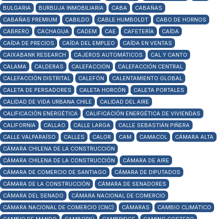
BULGARIA
BURBUJA INMOBILIARIA
CABA
CABAÑAS
CABAÑAS PREMIUM
CABILDO
CABLE HUMBOLDT
CABO DE HORNOS
CABRERO
CACHAGUA
CADEM
CAE
CAFETERÍA
CAÍDA
CAÍDA DE PRECIOS
CAÍDA DEL EMPLEO
CAÍDA EN VENTAS
CAIXABANK RESEARCH
CAJEROS AUTOMÁTICOS
CAL Y CANTO
CALAMA
CALDERAS
CALEFACCIÓN
CALEFACCIÓN CENTRAL
CALEFACCIÓN DISTRITAL
CALEFÓN
CALENTAMIENTO GLOBAL
CALETA DE PERSADORES
CALETA HORCÓN
CALETA PORTALES
CALIDAD DE VIDA URBANA CHILE
CALIDAD DEL AIRE
CALIFICACIÓN ENERGÉTICA
CALIFICACIÓN ENERGÉTICA DE VIVIENDAS
CALIFORNIA
CALLAO
CALLE LARGA
CALLE SEBASTIÁN PIÑERA
CALLE VALPARAÍSO
CALLES
CALOR
CAM
CAMACOL
CÁMARA ALTA
CÁMARA CHILENA DE LA CONSTRUCCIÓN
CÁMARA CHILENA DE LA CONSTRUCCIÓN
CÁMARA DE AIRE
CÁMARA DE COMERCIO DE SANTIAGO
CÁMARA DE DIPUTADOS
CÁMARA DE LA CONSTRUCCIÓN
CÁMARA DE SENADORES
CÁMARA DEL SENADO
CÁMARA NACIONAL DE COMERCIO
CÁMARA NACIONAL DE COMERCIO (CNC)
CÁMARAS
CAMBIO CLIMÁTICO