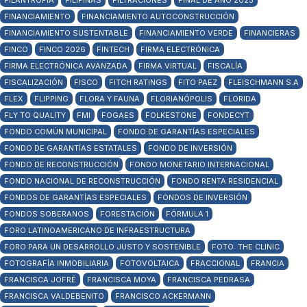
FILANTROPIA
FILIPINAS
FILTRACIONES
FINAL DE AÑO 2025
FINANCIAMIENTO
FINANCIAMIENTO AUTOCONSTRUCCIÓN
FINANCIAMIENTO SUSTENTABLE
FINANCIAMIENTO VERDE
FINANCIERAS
FINCO
FINCO 2026
FINTECH
FIRMA ELECTRÓNICA
FIRMA ELECTRÓNICA AVANZADA
FIRMA VIRTUAL
FISCALÍA
FISCALIZACIÓN
FISCO
FITCH RATINGS
FITO PAEZ
FLEISCHMANN S.A
FLEX
FLIPPING
FLORA Y FAUNA
FLORIANÓPOLIS
FLORIDA
FLY TO QUALITY
FMI
FOGAES
FOLKESTONE
FONDECYT
FONDO COMÚN MUNICIPAL
FONDO DE GARANTÍAS ESPECIALES
FONDO DE GARANTÍAS ESTATALES
FONDO DE INVERSIÓN
FONDO DE RECONSTRUCCIÓN
FONDO MONETARIO INTERNACIONAL
FONDO NACIONAL DE RECONSTRUCCIÓN
FONDO RENTA RESIDENCIAL
FONDOS DE GARANTÍAS ESPECIALES
FONDOS DE INVERSIÓN
FONDOS SOBERANOS
FORESTACIÓN
FÓRMULA 1
FORO LATINOAMERICANO DE INFRAESTRUCTURA
FORO PARA UN DESARROLLO JUSTO Y SOSTENIBLE
FOTO: THE CLINIC
FOTOGRAFÍA INMOBILIARIA
FOTOVOLTAICA
FRACCIONAL
FRANCIA
FRANCISCA JOFRÉ
FRANCISCA MOYA
FRANCISCA PEDRASA
FRANCISCA VALDEBENITO
FRANCISCO ACKERMANN