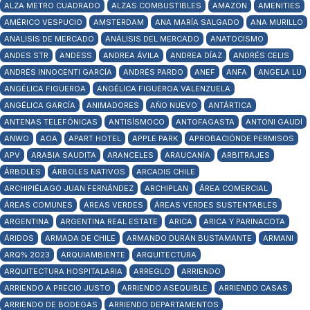
ALZA METRO CUADRADO
ALZAS COMBUSTIBLES
AMAZON
AMENITIES
AMÉRICO VESPUCIO
AMSTERDAM
ANA MARÍA SALGADO
ANA MURILLO
ANALISIS DE MERCADO
ANÁLISIS DEL MERCADO
ANATOCISMO
ANDES STR
ANDESS
ANDREA ÁVILA
ANDREA DÍAZ
ANDRÉS CELIS
ANDRÉS INNOCENTI GARCÍA
ANDRÉS PARDO
ANEF
ANFA
ANGELA LU
ANGÉLICA FIGUEROA
ANGÉLICA FIGUEROA VALENZUELA
ANGÉLICA GARCÍA
ANIMADORES
AÑO NUEVO
ANTÁRTICA
ANTENAS TELEFÓNICAS
ANTISÍSMOCO
ANTOFAGASTA
ANTONI GAUDÍ
ANWO
AOA
APART HOTEL
APPLE PARK
APROBACIÓNDE PERMISOS
APV
ARABIA SAUDITA
ARANCELES
ARAUCANÍA
ARBITRAJES
ÁRBOLES
ÁRBOLES NATIVOS
ARCADIS CHILE
ARCHIPIÉLAGO JUAN FERNÁNDEZ
ARCHIPLAN
ÁREA COMERCIAL
ÁREAS COMUNES
ÁREAS VERDES
ÁREAS VERDES SUSTENTABLES
ARGENTINA
ARGENTINA REAL ESTATE
ARICA
ARICA Y PARINACOTA
ÁRIDOS
ARMADA DE CHILE
ARMANDO DURÁN BUSTAMANTE
ARMANI
ARQ% 2023
ARQUIAMBIENTE
ARQUITECTURA
ARQUITECTURA HOSPITALARIA
ARREGLO
ARRIENDO
ARRIENDO A PRECIO JUSTO
ARRIENDO ASEQUIBLE
ARRIENDO CASAS
ARRIENDO DE BODEGAS
ARRIENDO DEPARTAMENTOS