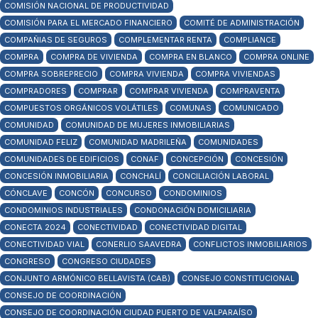
COMISIÓN NACIONAL DE PRODUCTIVIDAD
COMISIÓN PARA EL MERCADO FINANCIERO
COMITÉ DE ADMINISTRACIÓN
COMPAÑIAS DE SEGUROS
COMPLEMENTAR RENTA
COMPLIANCE
COMPRA
COMPRA DE VIVIENDA
COMPRA EN BLANCO
COMPRA ONLINE
COMPRA SOBREPRECIO
COMPRA VIVIENDA
COMPRA VIVIENDAS
COMPRADORES
COMPRAR
COMPRAR VIVIENDA
COMPRAVENTA
COMPUESTOS ORGÁNICOS VOLÁTILES
COMUNAS
COMUNICADO
COMUNIDAD
COMUNIDAD DE MUJERES INMOBILIARIAS
COMUNIDAD FELIZ
COMUNIDAD MADRILEÑA
COMUNIDADES
COMUNIDADES DE EDIFICIOS
CONAF
CONCEPCIÓN
CONCESIÓN
CONCESIÓN INMOBILIARIA
CONCHALÍ
CONCILIACIÓN LABORAL
CÓNCLAVE
CONCÓN
CONCURSO
CONDOMINIOS
CONDOMINIOS INDUSTRIALES
CONDONACIÓN DOMICILIARIA
CONECTA 2024
CONECTIVIDAD
CONECTIVIDAD DIGITAL
CONECTIVIDAD VIAL
CONERLIO SAAVEDRA
CONFLICTOS INMOBILIARIOS
CONGRESO
CONGRESO CIUDADES
CONJUNTO ARMÓNICO BELLAVISTA (CAB)
CONSEJO CONSTITUCIONAL
CONSEJO DE COORDINACIÓN
CONSEJO DE COORDINACIÓN CIUDAD PUERTO DE VALPARAÍSO