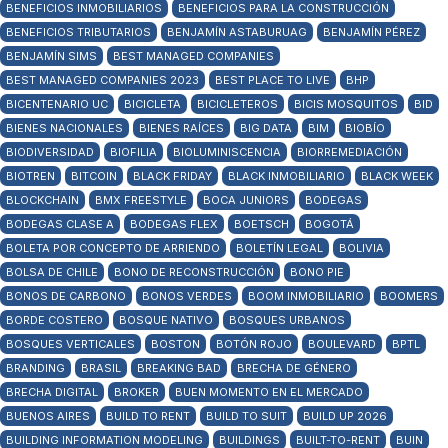
BENEFICIOS INMOBILIARIOS
BENEFICIOS PARA LA CONSTRUCCIÓN
BENEFICIOS TRIBUTARIOS
BENJAMÍN ASTABURUAG
BENJAMÍN PÉREZ
BENJAMÍN SIMS
BEST MANAGED COMPANIES
BEST MANAGED COMPANIES 2023
BEST PLACE TO LIVE
BHP
BICENTENARIO UC
BICICLETA
BICICLETEROS
BICIS MOSQUITOS
BID
BIENES NACIONALES
BIENES RAÍCES
BIG DATA
BIM
BIOBÍO
BIODIVERSIDAD
BIOFILIA
BIOLUMINISCENCIA
BIORREMEDIACIÓN
BIOTREN
BITCOIN
BLACK FRIDAY
BLACK INMOBILIARIO
BLACK WEEK
BLOCKCHAIN
BMX FREESTYLE
BOCA JUNIORS
BODEGAS
BODEGAS CLASE A
BODEGAS FLEX
BOETSCH
BOGOTÁ
BOLETA POR CONCEPTO DE ARRIENDO
BOLETÍN LEGAL
BOLIVIA
BOLSA DE CHILE
BONO DE RECONSTRUCCIÓN
BONO PIE
BONOS DE CARBONO
BONOS VERDES
BOOM INMOBILIARIO
BOOMERS
BORDE COSTERO
BOSQUE NATIVO
BOSQUES URBANOS
BOSQUES VERTICALES
BOSTON
BOTÓN ROJO
BOULEVARD
BPTL
BRANDING
BRASIL
BREAKING BAD
BRECHA DE GÉNERO
BRECHA DIGITAL
BROKER
BUEN MOMENTO EN EL MERCADO
BUENOS AIRES
BUILD TO RENT
BUILD TO SUIT
BUILD UP 2026
BUILDING INFORMATION MODELING
BUILDINGS
BUILT-TO-RENT
BUIN