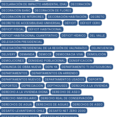
DECLARACIÓN DE IMPACTO AMBIENTAL (DIA)
DECORACIÓN
DECORACIÓN BAÑO
DECORACIÓN DE FLORES
DECORACIÓN DE INTERIORES
DECORACIÓN HABITACIÓN
DECRETO
DECRETO DE ACCESIBILIDAD UNIVERSAL
DÉFICIT
DÉFICIT CERO
DÉFICIT FISCAL
DÉFICIT HABITACIONAL
DÉFICIT HABITACIONAL CUANTITATIVO
DÉFICIT HÍDRICO
DEL VALLE
DELEGACIÓN PRESIDENCIAL
DELEGACIÓN PRESIDENCIAL DE LA REGIÓN DE VALPARAÍSO
DELINCUENCIA
DELIVERY
DEMANDA
DEMOCR
DEMOCRACIA VIVA
DEMOLICIÓN
DEMOLICIONES
DENSIDAD POBLACIONAL
DENSIFICACIÓN
DENUNCIA DE OBRA NUEVA
DEPA YA
DEPARTAMENTO TI OUTSOURCING
DEPARTAMENTOS
DEPARTAMENTOS EN ARRIENDO
DEPARTAMENTOS NUEVOS
DEPARTAMENTOS USADOS
DEPORTE
DEPORTES
DEPRECIACIÓN
DEPTHOUSES
DERECHO A LA VIVIENDA
DERECHO A LA VIVIENDA DIGNA
DERECHO DE ASEO
DERECHO INMOBILIARIO
DERECHO REAL DE CONSERVACIÓN
DERECHOS DE AGUA
DERECHOS DE AGUAS
DERECHOS DE ASEO
DESAFÍO LEVANTEMOS CHILE
DESAFÍO NET ZERO 2030