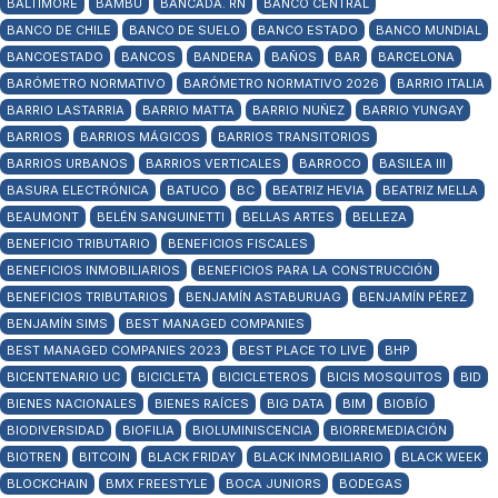
BALTIMORE
BAMBÚ
BANCADA. RN
BANCO CENTRAL
BANCO DE CHILE
BANCO DE SUELO
BANCO ESTADO
BANCO MUNDIAL
BANCOESTADO
BANCOS
BANDERA
BAÑOS
BAR
BARCELONA
BARÓMETRO NORMATIVO
BARÓMETRO NORMATIVO 2026
BARRIO ITALIA
BARRIO LASTARRIA
BARRIO MATTA
BARRIO NUÑEZ
BARRIO YUNGAY
BARRIOS
BARRIOS MÁGICOS
BARRIOS TRANSITORIOS
BARRIOS URBANOS
BARRIOS VERTICALES
BARROCO
BASILEA III
BASURA ELECTRÓNICA
BATUCO
BC
BEATRIZ HEVIA
BEATRIZ MELLA
BEAUMONT
BELÉN SANGUINETTI
BELLAS ARTES
BELLEZA
BENEFICIO TRIBUTARIO
BENEFICIOS FISCALES
BENEFICIOS INMOBILIARIOS
BENEFICIOS PARA LA CONSTRUCCIÓN
BENEFICIOS TRIBUTARIOS
BENJAMÍN ASTABURUAG
BENJAMÍN PÉREZ
BENJAMÍN SIMS
BEST MANAGED COMPANIES
BEST MANAGED COMPANIES 2023
BEST PLACE TO LIVE
BHP
BICENTENARIO UC
BICICLETA
BICICLETEROS
BICIS MOSQUITOS
BID
BIENES NACIONALES
BIENES RAÍCES
BIG DATA
BIM
BIOBÍO
BIODIVERSIDAD
BIOFILIA
BIOLUMINISCENCIA
BIORREMEDIACIÓN
BIOTREN
BITCOIN
BLACK FRIDAY
BLACK INMOBILIARIO
BLACK WEEK
BLOCKCHAIN
BMX FREESTYLE
BOCA JUNIORS
BODEGAS