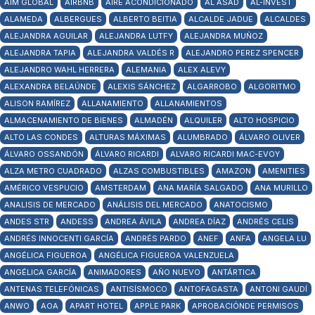
AIM GLOBAL
AIRBNB
AIRE ACONDICIONADO
AL ASAD
AL-INVEST
ALAMEDA
ALBERGUES
ALBERTO BEITIA
ALCALDE JADUE
ALCALDES
ALEJANDRA AGUILAR
ALEJANDRA LUTFY
ALEJANDRA MUÑOZ
ALEJANDRA TAPIA
ALEJANDRA VALDÉS R
ALEJANDRO PEREZ SPENCER
ALEJANDRO WAHL HERRERA
ALEMANIA
ALEX ALEVY
ALEXANDRA BELAÚNDE
ALEXIS SÁNCHEZ
ALGARROBO
ALGORITMO
ALISON RAMÍREZ
ALLANAMIENTO
ALLANAMIENTOS
ALMACENAMIENTO DE BIENES
ALMADÉN
ALQUILER
ALTO HOSPICIO
ALTO LAS CONDES
ALTURAS MÁXIMAS
ALUMBRADO
ÁLVARO OLIVER
ÁLVARO OSSANDÓN
ÁLVARO RICARDI
ALVARO RICARDI MAC-EVOY
ALZA METRO CUADRADO
ALZAS COMBUSTIBLES
AMAZON
AMENITIES
AMÉRICO VESPUCIO
AMSTERDAM
ANA MARÍA SALGADO
ANA MURILLO
ANALISIS DE MERCADO
ANÁLISIS DEL MERCADO
ANATOCISMO
ANDES STR
ANDESS
ANDREA ÁVILA
ANDREA DÍAZ
ANDRÉS CELIS
ANDRÉS INNOCENTI GARCÍA
ANDRÉS PARDO
ANEF
ANFA
ANGELA LU
ANGÉLICA FIGUEROA
ANGÉLICA FIGUEROA VALENZUELA
ANGÉLICA GARCÍA
ANIMADORES
AÑO NUEVO
ANTÁRTICA
ANTENAS TELEFÓNICAS
ANTISÍSMOCO
ANTOFAGASTA
ANTONI GAUDÍ
ANWO
AOA
APART HOTEL
APPLE PARK
APROBACIÓNDE PERMISOS