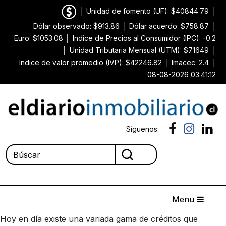
│
Unidad de fomento (UF): $40844.79
│
Dólar observado: $913.86
│
Dólar acuerdo: $758.87
│
Euro: $1053.08
│
Indice de Precios al Consumidor (IPC): -0.2
│
Unidad Tributaria Mensual (UTM): $71649
│
Indice de valor promedio (IVP): $42246.82
│
Imacec: 2.4
│
08-08-2026 03:41:12
Síguenos:
Menu
Hoy en día existe una variada gama de créditos que