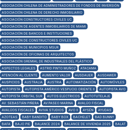
ASOCIACIÓN CHILENA DE ADMINISTRADORES DE FONDOS DE INVERSIÓN
ASOCIACIÓN CHILENA DE DERECHO INMOBILIARIO
ASOCIACIÓN CONSTRUCTORES CIVILES UC
ASOCIACIÓN DE AGENTES INMOBILIARIOS DE MIAMI
ASOCIACIÓN DE BANCOS E INSTITUCIONES
ASOCIACIÓN DE CONSTRUCTORES CIVILES UC
ASOCIACIÓN DE MUNICIPIOS MSUR
ASOCIACIÓN DE OFICINAS DE ARQUITECTOS
ASOCIACIÓN GREMIAL DE INDUSTRIALES DEL PLÁSTICO
ASPECTOS LEGALES
ASTRID PINTO MUÑOZ
ATACAMA
ATENCIÓN AL CLIENTE
AUMENTO VALOR
AUSDAUER
AUSDAWER
AUSPICIOS
AUSTRALIA
AUSTRIA
AUTOMATIZACIÓN
AUTOMÓVILES
AUTOPISTA
AUTOPISTA AMÉRICO VESPUCIO ORIENTE II
AUTOPISTA AVO
AUTOPISTA ORBITAL SUR
AUTOS ELECTRICOS
AUTOTUTELAJE
AV. SEBASTIÁN PIÑERA
AV.PASEO MARINA
AVALÚO FISCAL
AVALÚOS FISCALES
AVIVA STUDIOS
AVO II
AYSÉN
AYUDAS
AZOTEAS
BABY BANDITO
BABY BOX
BACHELET
BAD BUNNY
BAFA
BAJO PIE
BALANCE 2024
BALANCE DE VIVIENDA 2025
BALAT