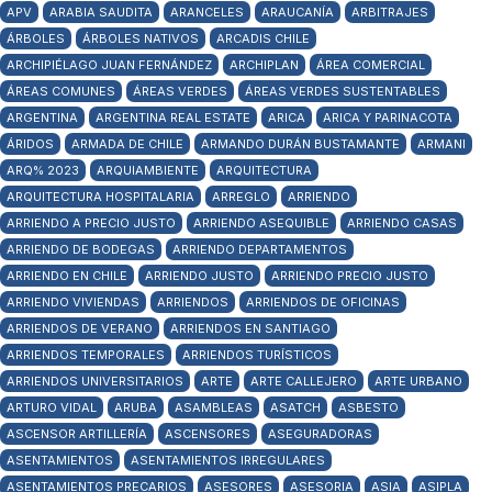
APV
ARABIA SAUDITA
ARANCELES
ARAUCANÍA
ARBITRAJES
ÁRBOLES
ÁRBOLES NATIVOS
ARCADIS CHILE
ARCHIPIÉLAGO JUAN FERNÁNDEZ
ARCHIPLAN
ÁREA COMERCIAL
ÁREAS COMUNES
ÁREAS VERDES
ÁREAS VERDES SUSTENTABLES
ARGENTINA
ARGENTINA REAL ESTATE
ARICA
ARICA Y PARINACOTA
ÁRIDOS
ARMADA DE CHILE
ARMANDO DURÁN BUSTAMANTE
ARMANI
ARQ% 2023
ARQUIAMBIENTE
ARQUITECTURA
ARQUITECTURA HOSPITALARIA
ARREGLO
ARRIENDO
ARRIENDO A PRECIO JUSTO
ARRIENDO ASEQUIBLE
ARRIENDO CASAS
ARRIENDO DE BODEGAS
ARRIENDO DEPARTAMENTOS
ARRIENDO EN CHILE
ARRIENDO JUSTO
ARRIENDO PRECIO JUSTO
ARRIENDO VIVIENDAS
ARRIENDOS
ARRIENDOS DE OFICINAS
ARRIENDOS DE VERANO
ARRIENDOS EN SANTIAGO
ARRIENDOS TEMPORALES
ARRIENDOS TURÍSTICOS
ARRIENDOS UNIVERSITARIOS
ARTE
ARTE CALLEJERO
ARTE URBANO
ARTURO VIDAL
ARUBA
ASAMBLEAS
ASATCH
ASBESTO
ASCENSOR ARTILLERÍA
ASCENSORES
ASEGURADORAS
ASENTAMIENTOS
ASENTAMIENTOS IRREGULARES
ASENTAMIENTOS PRECARIOS
ASESORES
ASESORIA
ASIA
ASIPLA