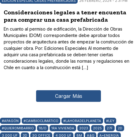
EDICIÓN ESPECIAL CASAS PREFABRICADAS
26 FEBRERO, 2024 - 2:31 PM
Consideraciones legales a tener encuenta
para comprar una casa prefabricada
En cuanto al permiso de edificación, la Dirección de Obras
Municipales (DOM) correspondiente debe aprobar todos
proyectos de arquitectura antes de empezar la construcción de
cualquier obra. Por: Ediciones Especiales Al momento de
adquirir una casa prefabricada se deben tener ciertas
consideraciones legales, donde las normas y regulaciones en
Chile en cuanto a la construcción está […]
Cargar Más
#APAGÓN
#CAMBIOCLIMÁTICO
#LAHORADELPLANETA
#LEY
#QUIEROMIBARRIO
18/O
1RA VIVIENDA
2023
2025
27F
2D
3.000 UF
3D
3G OFFICE
4.000 UF
8M
A&G
A+ENERGÍA