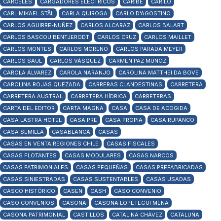
CÁRCELES
CARGADORES ELÉCTRICOS
CARIBE
CARILÓ
CARL MIKAEL STÅL
CARLA QUIROGA
CARLO D'AGOSTINO
CARLOS AGUIRRE-NUÑEZ
CARLOS ALCARAZ
CARLOS BALART
CARLOS BASCOU BENTJERODT
CARLOS CRUZ
CARLOS MAILLET
CARLOS MONTES
CARLOS MORENO
CARLOS PARADA MEYER
CARLOS SAUL
CARLOS VÁSQUEZ
CARMEN PAZ MUÑOZ
CAROLA ÁLVAREZ
CAROLA NARANJO
CAROLINA MATTHEI DA BOVE
CAROLINA ROJAS QUEZADA
CARRERAS CLANDESTINAS
CARRETERA
CARRETERA AUSTRAL
CARRETERA HÍDRICA
CARRETERAS
CARTA DEL EDITOR
CARTA MAGNA
CASA
CASA DE ACOGIDA
CASA LASTRA HOTEL
CASA PRE
CASA PROPIA
CASA RUPANCO
CASA SEMILLA
CASABLANCA
CASAS
CASAS EN VENTA REGIONES CHILE
CASAS FISCALES
CASAS FLOTANTES
CASAS MODULARES
CASAS NARCOS
CASAS PATRIMONIALES
CASAS PEQUEÑAS
CASAS PREFABRICADAS
CASAS SINIESTRADAS
CASAS SUSTENTABLES
CASAS USADAS
CASCO HISTÓRICO
CASEN
CASH
CASO CONVENIO
CASO CONVENIOS
CASONA
CASONA LOPETEGUI MENA
CASONA PATRIMONIAL
CASTILLOS
CATALINA CHÁVEZ
CATALUÑA