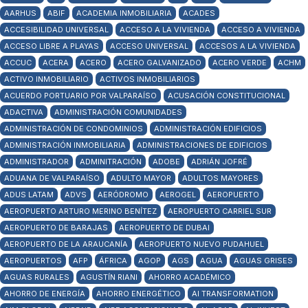
AARHUS
ABIF
ACADEMIA INMOBILIARIA
ACADES
ACCESIBILIDAD UNIVERSAL
ACCESO A LA VIVIENDA
ACCESO A VIVIENDA
ACCESO LIBRE A PLAYAS
ACCESO UNIVERSAL
ACCESOS A LA VIVIENDA
ACCUC
ACERA
ACERO
ACERO GALVANIZADO
ACERO VERDE
ACHM
ACTIVO INMOBILIARIO
ACTIVOS INMOBILIARIOS
ACUERDO PORTUARIO POR VALPARAÍSO
ACUSACIÓN CONSTITUCIONAL
ADACTIVA
ADMINISTRACIÓN COMUNIDADES
ADMINISTRACIÓN DE CONDOMINIOS
ADMINISTRACIÓN EDIFICIOS
ADMINISTRACIÓN INMOBILIARIA
ADMINISTRACIONES DE EDIFICIOS
ADMINISTRADOR
ADMINITRACIÓN
ADOBE
ADRIÁN JOFRÉ
ADUANA DE VALPARAÍSO
ADULTO MAYOR
ADULTOS MAYORES
ADUS LATAM
ADVS
AERÓDROMO
AEROGEL
AEROPUERTO
AEROPUERTO ARTURO MERINO BENÍTEZ
AEROPUERTO CARRIEL SUR
AEROPUERTO DE BARAJAS
AEROPUERTO DE DUBAI
AEROPUERTO DE LA ARAUCANÍA
AEROPUERTO NUEVO PUDAHUEL
AEROPUERTOS
AFP
ÁFRICA
AGOP
AGS
AGUA
AGUAS GRISES
AGUAS RURALES
AGUSTÍN RIANI
AHORRO ACADÉMICO
AHORRO DE ENERGÍA
AHORRO ENERGÉTICO
AI TRANSFORMATION