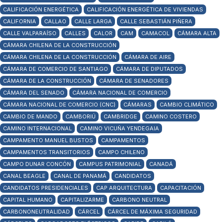
CALIFICACIÓN ENERGÉTICA
CALIFICACIÓN ENERGÉTICA DE VIVIENDAS
CALIFORNIA
CALLAO
CALLE LARGA
CALLE SEBASTIÁN PIÑERA
CALLE VALPARAÍSO
CALLES
CALOR
CAM
CAMACOL
CÁMARA ALTA
CÁMARA CHILENA DE LA CONSTRUCCIÓN
CÁMARA CHILENA DE LA CONSTRUCCIÓN
CÁMARA DE AIRE
CÁMARA DE COMERCIO DE SANTIAGO
CÁMARA DE DIPUTADOS
CÁMARA DE LA CONSTRUCCIÓN
CÁMARA DE SENADORES
CÁMARA DEL SENADO
CÁMARA NACIONAL DE COMERCIO
CÁMARA NACIONAL DE COMERCIO (CNC)
CÁMARAS
CAMBIO CLIMÁTICO
CAMBIO DE MANDO
CAMBORIÚ
CAMBRIDGE
CAMINO COSTERO
CAMINO INTERNACIONAL
CAMINO VICUÑA YENDEGAIA
CAMPAMENTO MANUEL BUSTOS
CAMPAMENTOS
CAMPAMENTOS TRANSITORIOS
CAMPO CHILENO
CAMPO DUNAR CONCÓN
CAMPUS PATRIMONIAL
CANADÁ
CANAL BEAGLE
CANAL DE PANAMÁ
CANDIDATOS
CANDIDATOS PRESIDENCIALES
CAP ARQUITECTURA
CAPACITACIÓN
CAPITAL HUMANO
CAPITALIZARME
CARBONO NEUTRAL
CARBONONEUTRALIDAD
CÁRCEL
CÁRCEL DE MÁXIMA SEGURIDAD