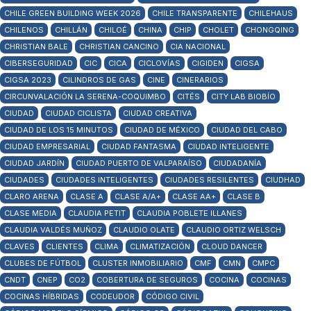
CHILE GREEN BUILDING WEEK 2026
CHILE TRANSPARENTE
CHILEHAUS
CHILENOS
CHILLÁN
CHILOÉ
CHINA
CHIP
CHOLET
CHONGQING
CHRISTIAN BALE
CHRISTIAN CANCINO
CIA NACIONAL
CIBERSEGURIDAD
CIC
CICA
CICLOVÍAS
CIGIDEN
CIGSA
CIGSA 2023
CILINDROS DE GAS
CINE
CINERARIOS
CIRCUNVALACIÓN LA SERENA-COQUIMBO
CITÉS
CITY LAB BIOBÍO
CIUDAD
CIUDAD CICLISTA
CIUDAD CREATIVA
CIUDAD DE LOS 15 MINUTOS
CIUDAD DE MÉXICO
CIUDAD DEL CABO
CIUDAD EMPRESARIAL
CIUDAD FANTASMA
CIUDAD INTELIGENTE
CIUDAD JARDÍN
CIUDAD PUERTO DE VALPARAÍSO
CIUDADANÍA
CIUDADES
CIUDADES INTELIGENTES
CIUDADES RESILENTES
CIUDHAD
CLARO ARENA
CLASE A
CLASE A/A+
CLASE AA+
CLASE B
CLASE MEDIA
CLAUDIA PETIT
CLAUDIA POBLETE ILLANES
CLAUDIA VALDÉS MUÑOZ
CLAUDIO OLATE
CLAUDIO ORTIZ WELSCH
CLAVES
CLIENTES
CLIMA
CLIMATIZACIÓN
CLOUD DANCER
CLUBES DE FÚTBOL
CLUSTER INMOBILIARIO
CMF
CMN
CMPC
CNDT
CNEP
CO2
COBERTURA DE SEGUROS
COCINA
COCINAS
COCINAS HÍBRIDAS
CODEUDOR
CÓDIGO CIVIL