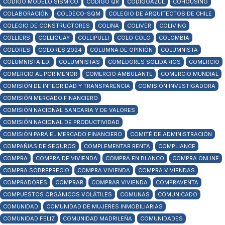
CÓDIGO MODELO SÍSMICO
CÓDIGO QR
CÓDIGOAZUL
COHOUSING
COLABORACIÓN
COLDECO-SQM
COLEGIO DE ARQUITECTOS DE CHILE
COLEGIO DE CONSTRUCTORES
COLINA
COLIVER
COLIVING
COLLIERS
COLLIGUAY
COLLIPULLI
COLO COLO
COLOMBIA
COLORES
COLORES 2024
COLUMNA DE OPINIÓN
COLUMNISTA
COLUMNISTA EDI
COLUMNISTAS
COMEDORES SOLIDARIOS
COMERCIO
COMERCIO AL POR MENOR
COMERCIO AMBULANTE
COMERCIO MUNDIAL
COMISIÓN DE INTEGRIDAD Y TRANSPARENCIA
COMISIÓN INVESTIGADORA
COMISIÓN MERCADO FINANCIERO
COMISIÓN NACIONAL BANCARIA Y DE VALORES
COMISIÓN NACIONAL DE PRODUCTIVIDAD
COMISIÓN PARA EL MERCADO FINANCIERO
COMITÉ DE ADMINISTRACIÓN
COMPAÑIAS DE SEGUROS
COMPLEMENTAR RENTA
COMPLIANCE
COMPRA
COMPRA DE VIVIENDA
COMPRA EN BLANCO
COMPRA ONLINE
COMPRA SOBREPRECIO
COMPRA VIVIENDA
COMPRA VIVIENDAS
COMPRADORES
COMPRAR
COMPRAR VIVIENDA
COMPRAVENTA
COMPUESTOS ORGÁNICOS VOLÁTILES
COMUNAS
COMUNICADO
COMUNIDAD
COMUNIDAD DE MUJERES INMOBILIARIAS
COMUNIDAD FELIZ
COMUNIDAD MADRILEÑA
COMUNIDADES