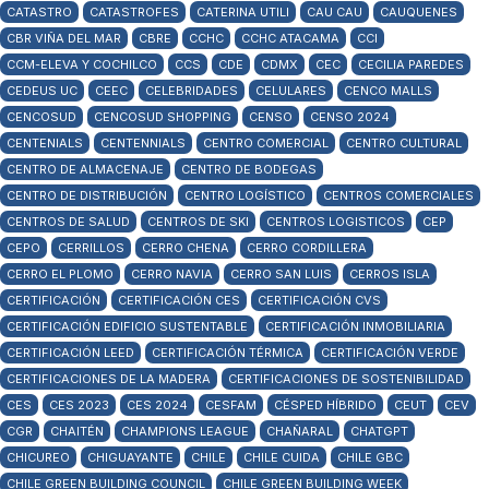
CATASTRO
CATASTROFES
CATERINA UTILI
CAU CAU
CAUQUENES
CBR VIÑA DEL MAR
CBRE
CCHC
CCHC ATACAMA
CCI
CCM-ELEVA Y COCHILCO
CCS
CDE
CDMX
CEC
CECILIA PAREDES
CEDEUS UC
CEEC
CELEBRIDADES
CELULARES
CENCO MALLS
CENCOSUD
CENCOSUD SHOPPING
CENSO
CENSO 2024
CENTENIALS
CENTENNIALS
CENTRO COMERCIAL
CENTRO CULTURAL
CENTRO DE ALMACENAJE
CENTRO DE BODEGAS
CENTRO DE DISTRIBUCIÓN
CENTRO LOGÍSTICO
CENTROS COMERCIALES
CENTROS DE SALUD
CENTROS DE SKI
CENTROS LOGISTICOS
CEP
CEPO
CERRILLOS
CERRO CHENA
CERRO CORDILLERA
CERRO EL PLOMO
CERRO NAVIA
CERRO SAN LUIS
CERROS ISLA
CERTIFICACIÓN
CERTIFICACIÓN CES
CERTIFICACIÓN CVS
CERTIFICACIÓN EDIFICIO SUSTENTABLE
CERTIFICACIÓN INMOBILIARIA
CERTIFICACIÓN LEED
CERTIFICACIÓN TÉRMICA
CERTIFICACIÓN VERDE
CERTIFICACIONES DE LA MADERA
CERTIFICACIONES DE SOSTENIBILIDAD
CES
CES 2023
CES 2024
CESFAM
CÉSPED HÍBRIDO
CEUT
CEV
CGR
CHAITÉN
CHAMPIONS LEAGUE
CHAÑARAL
CHATGPT
CHICUREO
CHIGUAYANTE
CHILE
CHILE CUIDA
CHILE GBC
CHILE GREEN BUILDING COUNCIL
CHILE GREEN BUILDING WEEK