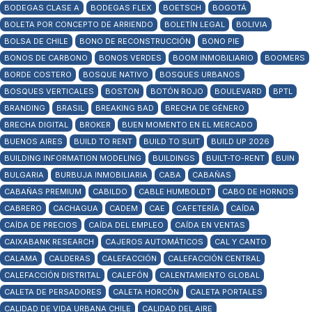
BODEGAS CLASE A
BODEGAS FLEX
BOETSCH
BOGOTÁ
BOLETA POR CONCEPTO DE ARRIENDO
BOLETÍN LEGAL
BOLIVIA
BOLSA DE CHILE
BONO DE RECONSTRUCCIÓN
BONO PIE
BONOS DE CARBONO
BONOS VERDES
BOOM INMOBILIARIO
BOOMERS
BORDE COSTERO
BOSQUE NATIVO
BOSQUES URBANOS
BOSQUES VERTICALES
BOSTON
BOTÓN ROJO
BOULEVARD
BPTL
BRANDING
BRASIL
BREAKING BAD
BRECHA DE GÉNERO
BRECHA DIGITAL
BROKER
BUEN MOMENTO EN EL MERCADO
BUENOS AIRES
BUILD TO RENT
BUILD TO SUIT
BUILD UP 2026
BUILDING INFORMATION MODELING
BUILDINGS
BUILT-TO-RENT
BUIN
BULGARIA
BURBUJA INMOBILIARIA
CABA
CABAÑAS
CABAÑAS PREMIUM
CABILDO
CABLE HUMBOLDT
CABO DE HORNOS
CABRERO
CACHAGUA
CADEM
CAE
CAFETERÍA
CAÍDA
CAÍDA DE PRECIOS
CAÍDA DEL EMPLEO
CAÍDA EN VENTAS
CAIXABANK RESEARCH
CAJEROS AUTOMÁTICOS
CAL Y CANTO
CALAMA
CALDERAS
CALEFACCIÓN
CALEFACCIÓN CENTRAL
CALEFACCIÓN DISTRITAL
CALEFÓN
CALENTAMIENTO GLOBAL
CALETA DE PERSADORES
CALETA HORCÓN
CALETA PORTALES
CALIDAD DE VIDA URBANA CHILE
CALIDAD DEL AIRE