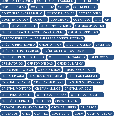
CORTE APELACIONES
CORTE DE APELACIONES
CORTE DE LUZ
CORTE SUPREMA
CORTES DE LUZ
COSOC
COSTA DEL SOL
COSTANERA ANDRÉS BELLO
COSTO DE LA VIDA
COTIZACIONES
COUNTRY GARDEN
COWORK
COWORKING
COYHAIQUE
CPC
CPI
CRE
CREANDO REDES
CRECE INMOBILIARIO
CREDICORP CAPITAL
CREDICORP CAPITAL ASSET MANAGEMENT
CRÉDITO EMPRESAS
CRÉDITO ESPECIAL A LAS EMPRESAS CONSTRUCTORAS
CRÉDITO HIPOTECARIO
CRÉDITO: ATON
CRÉDITO: CEDIDA
CRÉDITOS
CRÉDITOS HIPOTECARIOS
CRÉDITOS HIPOTECARIOS VERDES
CREDITOS: BEIN SPORTS USA
CRÉDITOS: BINSWANGER
CRÉDITOS: MOP
CREMATORIOS
CRIPTOMONEDAS
CRISIS CLIMÁTICA
CRISIS HABITACIONAL
CRISIS HÍDRICA
CRISIS INMOBILIARIA
CRISIS URBANA
CRISTIÁN ARMAS MOREL
CRISTIAN HARNISCH
CRISTIÁN LECAROS
CRISTIÁN MARTÍNEZ
CRISTIÁN MONCKEBERG
CRISTIÁN MONTERO
CRISTIAN MUÑOZ
CRISTIAN WAIDELE
CRISTIANO RONALDO
CRISTÓBAL GALBÁN
CRISTÓBAL TORRETTI
CRISTÓBAL URIARTE
CRITERIOS
CROWDFUNDING
CROWDFUNDING INMOBILIARIO
CROWDSHIPPING
CRUCEROS
CRUZADOS
CTEC
CUARTEL
CUARTEL PDI
CUBA
CUENTA PÚBLICA