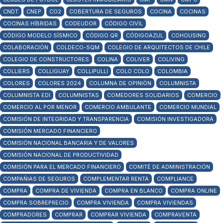
CNDT
CNEP
CO2
COBERTURA DE SEGUROS
COCINA
COCINAS
COCINAS HÍBRIDAS
CODEUDOR
CÓDIGO CIVIL
CÓDIGO MODELO SÍSMICO
CÓDIGO QR
CÓDIGOAZUL
COHOUSING
COLABORACIÓN
COLDECO-SQM
COLEGIO DE ARQUITECTOS DE CHILE
COLEGIO DE CONSTRUCTORES
COLINA
COLIVER
COLIVING
COLLIERS
COLLIGUAY
COLLIPULLI
COLO COLO
COLOMBIA
COLORES
COLORES 2024
COLUMNA DE OPINIÓN
COLUMNISTA
COLUMNISTA EDI
COLUMNISTAS
COMEDORES SOLIDARIOS
COMERCIO
COMERCIO AL POR MENOR
COMERCIO AMBULANTE
COMERCIO MUNDIAL
COMISIÓN DE INTEGRIDAD Y TRANSPARENCIA
COMISIÓN INVESTIGADORA
COMISIÓN MERCADO FINANCIERO
COMISIÓN NACIONAL BANCARIA Y DE VALORES
COMISIÓN NACIONAL DE PRODUCTIVIDAD
COMISIÓN PARA EL MERCADO FINANCIERO
COMITÉ DE ADMINISTRACIÓN
COMPAÑIAS DE SEGUROS
COMPLEMENTAR RENTA
COMPLIANCE
COMPRA
COMPRA DE VIVIENDA
COMPRA EN BLANCO
COMPRA ONLINE
COMPRA SOBREPRECIO
COMPRA VIVIENDA
COMPRA VIVIENDAS
COMPRADORES
COMPRAR
COMPRAR VIVIENDA
COMPRAVENTA