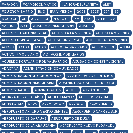
#APAGÓN
#CAMBIOCLIMÁTICO
#LAHORADELPLANETA
#LEY
#QUIEROMIBARRIO
18/O
1RA VIVIENDA
2023
2025
27F
2D
3.000 UF
3D
3G OFFICE
4.000 UF
8M
A&G
A+ENERGÍA
AARHUS
ABIF
ACADEMIA INMOBILIARIA
ACADES
ACCESIBILIDAD UNIVERSAL
ACCESO A LA VIVIENDA
ACCESO A VIVIENDA
ACCESO LIBRE A PLAYAS
ACCESO UNIVERSAL
ACCESOS A LA VIVIENDA
ACCUC
ACERA
ACERO
ACERO GALVANIZADO
ACERO VERDE
ACHM
ACTIVO INMOBILIARIO
ACTIVOS INMOBILIARIOS
ACUERDO PORTUARIO POR VALPARAÍSO
ACUSACIÓN CONSTITUCIONAL
ADACTIVA
ADMINISTRACIÓN COMUNIDADES
ADMINISTRACIÓN DE CONDOMINIOS
ADMINISTRACIÓN EDIFICIOS
ADMINISTRACIÓN INMOBILIARIA
ADMINISTRACIONES DE EDIFICIOS
ADMINISTRADOR
ADMINITRACIÓN
ADOBE
ADRIÁN JOFRÉ
ADUANA DE VALPARAÍSO
ADULTO MAYOR
ADULTOS MAYORES
ADUS LATAM
ADVS
AERÓDROMO
AEROGEL
AEROPUERTO
AEROPUERTO ARTURO MERINO BENÍTEZ
AEROPUERTO CARRIEL SUR
AEROPUERTO DE BARAJAS
AEROPUERTO DE DUBAI
AEROPUERTO DE LA ARAUCANÍA
AEROPUERTO NUEVO PUDAHUEL
AEROPUERTOS
AFP
ÁFRICA
AGOP
AGS
AGUA
AGUAS GRISES