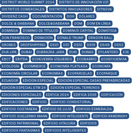
DISTRICT WORLD SUMMIT 2024
DISTRITO DE INNOVACIÓN V21
DISTRITOS COMERCIALES
DISTRITOS INNOVADORES
DITNOVA
DIVIDENZ CASH
DOCUMENTACIÓN
DOH
DÓLARES
DOLCE & GABBANA
DOLCE&GABBANA
DOM
DOM EN LÍNEA
DOMINGA
DOMINIO DE TÍTULOS
DOMINUS CAPITAL
DOMÓTICA
DON FRANCISCO
DONACIÓN
DONALD TRUMP
DRAGON BALL
DRONES
DROPSHIPPING
DS01
DS1
DS10
DS19
DS49
DS52
DUA LIPA
DUBAI
DUBRAZKA JARA
DUKI
DUNAS
DYLANTERO
E2E
EBCT
EBITDA
ECHEVERRÍA IZQUIERDO
ECOBARRIO
ECOEFICIENCIA
ECOLOGÍA
ECOMMERCE
ECOMOMÍA PLATEADA
ECONOMÍA
ECONOMÍA CIRCULAR
ECONOMÍAS
ECOPARCELAS
ECOPARQUE
ECUADOR
EDICION ESPECIAL
EDICIÓN ESPECIAL CASAS PREFABRICADAS
EDICIÓN ESPECIAL ETM 24
EDICIÓN ESPECIAL TERRENOS
EDICIONES ESPECIALES
EDIFICA 2024
EDIFICA 2026
EDIFICACIÓN
EDIFICACIONES
EDIFICIO
EDIFICIO CONSISTORIAL
EDIFICIO COSTANERA
EDIFICIO DE LUJO
EDIFICIO ESMERALDA
EDIFICIO GUILLERMO MANN
EDIFICIO INTELIGENTE
EDIFICIO KANDINSKY
EDIFICIO PATRIMONIAL
EDIFICIO VITACURA
EDIFICIOS
EDIFICIOS FANTASMAS
EDIFICIOS INTELIGENTES