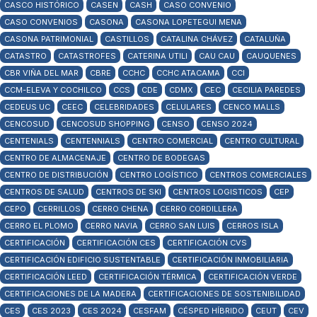
CASCO HISTÓRICO
CASEN
CASH
CASO CONVENIO
CASO CONVENIOS
CASONA
CASONA LOPETEGUI MENA
CASONA PATRIMONIAL
CASTILLOS
CATALINA CHÁVEZ
CATALUÑA
CATASTRO
CATASTROFES
CATERINA UTILI
CAU CAU
CAUQUENES
CBR VIÑA DEL MAR
CBRE
CCHC
CCHC ATACAMA
CCI
CCM-ELEVA Y COCHILCO
CCS
CDE
CDMX
CEC
CECILIA PAREDES
CEDEUS UC
CEEC
CELEBRIDADES
CELULARES
CENCO MALLS
CENCOSUD
CENCOSUD SHOPPING
CENSO
CENSO 2024
CENTENIALS
CENTENNIALS
CENTRO COMERCIAL
CENTRO CULTURAL
CENTRO DE ALMACENAJE
CENTRO DE BODEGAS
CENTRO DE DISTRIBUCIÓN
CENTRO LOGÍSTICO
CENTROS COMERCIALES
CENTROS DE SALUD
CENTROS DE SKI
CENTROS LOGISTICOS
CEP
CEPO
CERRILLOS
CERRO CHENA
CERRO CORDILLERA
CERRO EL PLOMO
CERRO NAVIA
CERRO SAN LUIS
CERROS ISLA
CERTIFICACIÓN
CERTIFICACIÓN CES
CERTIFICACIÓN CVS
CERTIFICACIÓN EDIFICIO SUSTENTABLE
CERTIFICACIÓN INMOBILIARIA
CERTIFICACIÓN LEED
CERTIFICACIÓN TÉRMICA
CERTIFICACIÓN VERDE
CERTIFICACIONES DE LA MADERA
CERTIFICACIONES DE SOSTENIBILIDAD
CES
CES 2023
CES 2024
CESFAM
CÉSPED HÍBRIDO
CEUT
CEV