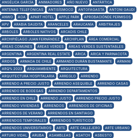
ANGÉLICA GARCÍA
ANIMADORES
AÑO NUEVO
ANTÁRTICA
ANTENAS TELEFÓNICAS
ANTISÍSMOCO
ANTOFAGASTA
ANTONI GAUDÍ
ANWO
AOA
APART HOTEL
APPLE PARK
APROBACIÓNDE PERMISOS
APV
ARABIA SAUDITA
ARANCELES
ARAUCANÍA
ARBITRAJES
ÁRBOLES
ÁRBOLES NATIVOS
ARCADIS CHILE
ARCHIPIÉLAGO JUAN FERNÁNDEZ
ARCHIPLAN
ÁREA COMERCIAL
ÁREAS COMUNES
ÁREAS VERDES
ÁREAS VERDES SUSTENTABLES
ARGENTINA
ARGENTINA REAL ESTATE
ARICA
ARICA Y PARINACOTA
ÁRIDOS
ARMADA DE CHILE
ARMANDO DURÁN BUSTAMANTE
ARMANI
ARQ% 2023
ARQUIAMBIENTE
ARQUITECTURA
ARQUITECTURA HOSPITALARIA
ARREGLO
ARRIENDO
ARRIENDO A PRECIO JUSTO
ARRIENDO ASEQUIBLE
ARRIENDO CASAS
ARRIENDO DE BODEGAS
ARRIENDO DEPARTAMENTOS
ARRIENDO EN CHILE
ARRIENDO JUSTO
ARRIENDO PRECIO JUSTO
ARRIENDO VIVIENDAS
ARRIENDOS
ARRIENDOS DE OFICINAS
ARRIENDOS DE VERANO
ARRIENDOS EN SANTIAGO
ARRIENDOS TEMPORALES
ARRIENDOS TURÍSTICOS
ARRIENDOS UNIVERSITARIOS
ARTE
ARTE CALLEJERO
ARTE URBANO
ARTURO VIDAL
ARUBA
ASAMBLEAS
ASATCH
ASBESTO