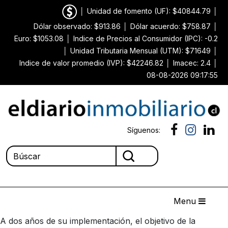
│
Unidad de fomento (UF): $40844.79
│
Dólar observado: $913.86
│
Dólar acuerdo: $758.87
│
Euro: $1053.08
│
Indice de Precios al Consumidor (IPC): -0.2
│
Unidad Tributaria Mensual (UTM): $71649
│
Indice de valor promedio (IVP): $42246.82
│
Imacec: 2.4
│
08-08-2026 09:17:55
Síguenos:
Menu
A dos años de su implementación, el objetivo de la