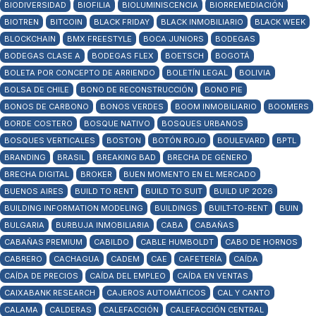
BIODIVERSIDAD
BIOFILIA
BIOLUMINISCENCIA
BIORREMEDIACIÓN
BIOTREN
BITCOIN
BLACK FRIDAY
BLACK INMOBILIARIO
BLACK WEEK
BLOCKCHAIN
BMX FREESTYLE
BOCA JUNIORS
BODEGAS
BODEGAS CLASE A
BODEGAS FLEX
BOETSCH
BOGOTÁ
BOLETA POR CONCEPTO DE ARRIENDO
BOLETÍN LEGAL
BOLIVIA
BOLSA DE CHILE
BONO DE RECONSTRUCCIÓN
BONO PIE
BONOS DE CARBONO
BONOS VERDES
BOOM INMOBILIARIO
BOOMERS
BORDE COSTERO
BOSQUE NATIVO
BOSQUES URBANOS
BOSQUES VERTICALES
BOSTON
BOTÓN ROJO
BOULEVARD
BPTL
BRANDING
BRASIL
BREAKING BAD
BRECHA DE GÉNERO
BRECHA DIGITAL
BROKER
BUEN MOMENTO EN EL MERCADO
BUENOS AIRES
BUILD TO RENT
BUILD TO SUIT
BUILD UP 2026
BUILDING INFORMATION MODELING
BUILDINGS
BUILT-TO-RENT
BUIN
BULGARIA
BURBUJA INMOBILIARIA
CABA
CABAÑAS
CABAÑAS PREMIUM
CABILDO
CABLE HUMBOLDT
CABO DE HORNOS
CABRERO
CACHAGUA
CADEM
CAE
CAFETERÍA
CAÍDA
CAÍDA DE PRECIOS
CAÍDA DEL EMPLEO
CAÍDA EN VENTAS
CAIXABANK RESEARCH
CAJEROS AUTOMÁTICOS
CAL Y CANTO
CALAMA
CALDERAS
CALEFACCIÓN
CALEFACCIÓN CENTRAL