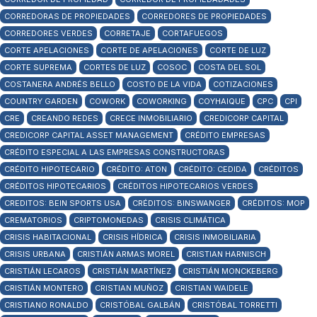
CORREDORAS DE PROPIEDADES
CORREDORES DE PROPIEDADES
CORREDORES VERDES
CORRETAJE
CORTAFUEGOS
CORTE APELACIONES
CORTE DE APELACIONES
CORTE DE LUZ
CORTE SUPREMA
CORTES DE LUZ
COSOC
COSTA DEL SOL
COSTANERA ANDRÉS BELLO
COSTO DE LA VIDA
COTIZACIONES
COUNTRY GARDEN
COWORK
COWORKING
COYHAIQUE
CPC
CPI
CRE
CREANDO REDES
CRECE INMOBILIARIO
CREDICORP CAPITAL
CREDICORP CAPITAL ASSET MANAGEMENT
CRÉDITO EMPRESAS
CRÉDITO ESPECIAL A LAS EMPRESAS CONSTRUCTORAS
CRÉDITO HIPOTECARIO
CRÉDITO: ATON
CRÉDITO: CEDIDA
CRÉDITOS
CRÉDITOS HIPOTECARIOS
CRÉDITOS HIPOTECARIOS VERDES
CREDITOS: BEIN SPORTS USA
CRÉDITOS: BINSWANGER
CRÉDITOS: MOP
CREMATORIOS
CRIPTOMONEDAS
CRISIS CLIMÁTICA
CRISIS HABITACIONAL
CRISIS HÍDRICA
CRISIS INMOBILIARIA
CRISIS URBANA
CRISTIÁN ARMAS MOREL
CRISTIAN HARNISCH
CRISTIÁN LECAROS
CRISTIÁN MARTÍNEZ
CRISTIÁN MONCKEBERG
CRISTIÁN MONTERO
CRISTIAN MUÑOZ
CRISTIAN WAIDELE
CRISTIANO RONALDO
CRISTÓBAL GALBÁN
CRISTÓBAL TORRETTI