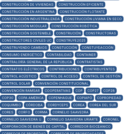
CONSTRUCCIÓN DE VIVIENDAS
CONSTRUCCIÓN EFICIENTE
CONSTRUCCIÓN EN ARGENTINA
CONSTRUCCIÓN FLOTANTE
CONSTRUCCIÓN INDUSTRIALIZADA
CONSTRUCCIÓN LIVIANA EN SECO
CONSTRUCCIÓN MODULAR
CONSTRUCCIÓN ROBÓTICA
CONSTRUCCIÓN SOSTENIBLE
CONSTRUCIÓN
CONSTRUCTORAS
CONSTRUCTORES CIVILES UC
CONSTRUYE2025
CONSTRUYENDO CAMBIOS
CONSTUCCIÓN
CONSTUYEACCIÓN
CONSUMO ENERGÉTICO
CONTABILIDAD
CONTAINER
CONTRALORÍA GENERAL DE LA REPÚBLICA
CONTRATISTAS
CONTRATOS ELÉCTRICOS
CONTRIBUCIONES
CONTRIBUYENTES
CONTROL ACÚSTICO
CONTROL DE ACCESO
CONTROL DE GESTIÓN
CONTROL SOLAR
CONVENCIÓN CONSTITUCIONAL
CONVENCIÓN RAMSAR
COOPERATIVAS
COP
COP27
COP28
COP30
COPA AMÉRICA
COPENHAGUE
COPIAPÓ
COPROPIEDAD
COQUIMBO
CÓRDOBA
CORDYCEPS
COREA
COREA DEL SUR
CORES
CORFO
CORMA
CORNELIO SAAVEDRA
CORNELIO SAAVEDRA U.
CORNELIO SAAVEDRA URIARTE
CORONEL
CORPORACIÓN DE BIENES DE CAPITAL
CORREDOR BIOCEANICO
CORREDOR DE PROPIEDAD
CORREDOR DE PROPIEDADADES