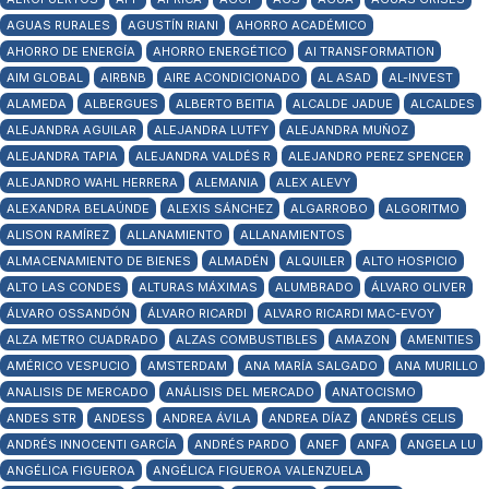
AGUAS RURALES
AGUSTÍN RIANI
AHORRO ACADÉMICO
AHORRO DE ENERGÍA
AHORRO ENERGÉTICO
AI TRANSFORMATION
AIM GLOBAL
AIRBNB
AIRE ACONDICIONADO
AL ASAD
AL-INVEST
ALAMEDA
ALBERGUES
ALBERTO BEITIA
ALCALDE JADUE
ALCALDES
ALEJANDRA AGUILAR
ALEJANDRA LUTFY
ALEJANDRA MUÑOZ
ALEJANDRA TAPIA
ALEJANDRA VALDÉS R
ALEJANDRO PEREZ SPENCER
ALEJANDRO WAHL HERRERA
ALEMANIA
ALEX ALEVY
ALEXANDRA BELAÚNDE
ALEXIS SÁNCHEZ
ALGARROBO
ALGORITMO
ALISON RAMÍREZ
ALLANAMIENTO
ALLANAMIENTOS
ALMACENAMIENTO DE BIENES
ALMADÉN
ALQUILER
ALTO HOSPICIO
ALTO LAS CONDES
ALTURAS MÁXIMAS
ALUMBRADO
ÁLVARO OLIVER
ÁLVARO OSSANDÓN
ÁLVARO RICARDI
ALVARO RICARDI MAC-EVOY
ALZA METRO CUADRADO
ALZAS COMBUSTIBLES
AMAZON
AMENITIES
AMÉRICO VESPUCIO
AMSTERDAM
ANA MARÍA SALGADO
ANA MURILLO
ANALISIS DE MERCADO
ANÁLISIS DEL MERCADO
ANATOCISMO
ANDES STR
ANDESS
ANDREA ÁVILA
ANDREA DÍAZ
ANDRÉS CELIS
ANDRÉS INNOCENTI GARCÍA
ANDRÉS PARDO
ANEF
ANFA
ANGELA LU
ANGÉLICA FIGUEROA
ANGÉLICA FIGUEROA VALENZUELA