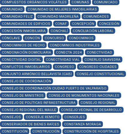
COMPUESTOS ORGÁNICOS VOLÁTILES
COMUNAS
COMUNICADO
COMUNIDAD
COMUNIDAD DE MUJERES INMOBILIARIAS
COMUNIDAD FELIZ
COMUNIDAD MADRILEÑA
COMUNIDADES
COMUNIDADES DE EDIFICIOS
CONAF
CONCEPCIÓN
CONCESIÓN
CONCESIÓN INMOBILIARIA
CONCHALÍ
CONCILIACIÓN LABORAL
CÓNCLAVE
CONCÓN
CONCURSO
CONDOMINIOS
CONDOMINIOS DE HECHO
CONDOMINIOS INDUSTRIALES
CONDONACIÓN DOMICILIARIA
CONECTA 2024
CONECTIVIDAD
CONECTIVIDAD DIGITAL
CONECTIVIDAD VIAL
CONERLIO SAAVEDRA
CONFLICTOS INMOBILIARIOS
CONGRESO
CONGRESO CIUDADES
CONJUNTO ARMÓNICO BELLAVISTA (CAB)
CONSEJO CONSTITUCIONAL
CONSEJO DE COORDINACIÓN
CONSEJO DE COORDINACIÓN CIUDAD PUERTO DE VALPARAÍSO
CONSEJO DE MINISTROS
CONSEJO DE MONUMENTOS NACIONALES
CONSEJO DE POLÍTICAS INFRAESTRUCTURA
CONSEJO REGIONAL
CONSEJO REGIONAL DEL MAULE
CONSEJO VECINAL DE DESARROLLO
CONSEJOS
CONSERJE REMOTO
CONSERJES
CONSERVADOR DE BIENES RAÍCES
CONSTANZA MORAGA
CONSTITUCIÓN
CONSTRUCCIÓN
CONSTRUCCIÓN DE HOSPITALES