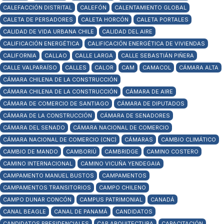
CALEFACCIÓN DISTRITAL
CALEFÓN
CALENTAMIENTO GLOBAL
CALETA DE PERSADORES
CALETA HORCÓN
CALETA PORTALES
CALIDAD DE VIDA URBANA CHILE
CALIDAD DEL AIRE
CALIFICACIÓN ENERGÉTICA
CALIFICACIÓN ENERGÉTICA DE VIVIENDAS
CALIFORNIA
CALLAO
CALLE LARGA
CALLE SEBASTIÁN PIÑERA
CALLE VALPARAÍSO
CALLES
CALOR
CAM
CAMACOL
CÁMARA ALTA
CÁMARA CHILENA DE LA CONSTRUCCIÓN
CÁMARA CHILENA DE LA CONSTRUCCIÓN
CÁMARA DE AIRE
CÁMARA DE COMERCIO DE SANTIAGO
CÁMARA DE DIPUTADOS
CÁMARA DE LA CONSTRUCCIÓN
CÁMARA DE SENADORES
CÁMARA DEL SENADO
CÁMARA NACIONAL DE COMERCIO
CÁMARA NACIONAL DE COMERCIO (CNC)
CÁMARAS
CAMBIO CLIMÁTICO
CAMBIO DE MANDO
CAMBORIÚ
CAMBRIDGE
CAMINO COSTERO
CAMINO INTERNACIONAL
CAMINO VICUÑA YENDEGAIA
CAMPAMENTO MANUEL BUSTOS
CAMPAMENTOS
CAMPAMENTOS TRANSITORIOS
CAMPO CHILENO
CAMPO DUNAR CONCÓN
CAMPUS PATRIMONIAL
CANADÁ
CANAL BEAGLE
CANAL DE PANAMÁ
CANDIDATOS
CANDIDATOS PRESIDENCIALES
CAP ARQUITECTURA
CAPACITACIÓN