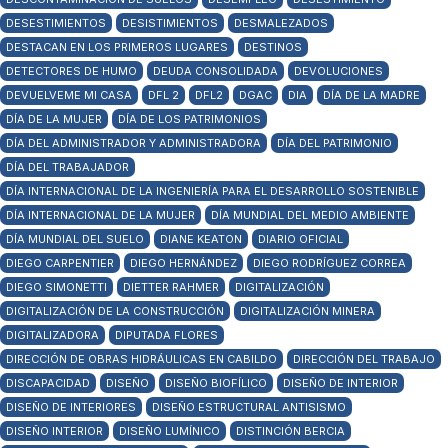
DESESTIMIENTOS
DESISTIMIENTOS
DESMALEZADOS
DESTACAN EN LOS PRIMEROS LUGARES
DESTINOS
DETECTORES DE HUMO
DEUDA CONSOLIDADA
DEVOLUCIONES
DEVUELVEME MI CASA
DFL 2
DFL2
DGAC
DIA
DÍA DE LA MADRE
DÍA DE LA MUJER
DÍA DE LOS PATRIMONIOS
DÍA DEL ADMINISTRADOR Y ADMINISTRADORA
DÍA DEL PATRIMONIO
DÍA DEL TRABAJADOR
DÍA INTERNACIONAL DE LA INGENIERÍA PARA EL DESARROLLO SOSTENIBLE
DÍA INTERNACIONAL DE LA MUJER
DÍA MUNDIAL DEL MEDIO AMBIENTE
DÍA MUNDIAL DEL SUELO
DIANE KEATON
DIARIO OFICIAL
DIEGO CARPENTIER
DIEGO HERNÁNDEZ
DIEGO RODRÍGUEZ CORREA
DIEGO SIMONETTI
DIETTER RAHMER
DIGITALIZACIÓN
DIGITALIZACIÓN DE LA CONSTRUCCIÓN
DIGITALIZACIÓN MINERA
DIGITALIZADORA
DIPUTADA FLORES
DIRECCIÓN DE OBRAS HIDRÁULICAS EN CABILDO
DIRECCIÓN DEL TRABAJO
DISCAPACIDAD
DISEÑO
DISEÑO BIOFÍLICO
DISEÑO DE INTERIOR
DISEÑO DE INTERIORES
DISEÑO ESTRUCTURAL ANTISISMO
DISEÑO INTERIOR
DISEÑO LUMÍNICO
DISTINCIÓN BERCIA