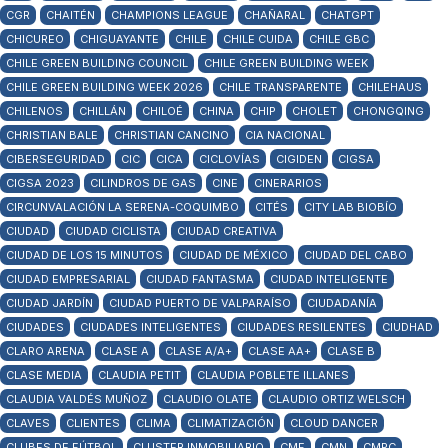
CGR
CHAITÉN
CHAMPIONS LEAGUE
CHAÑARAL
CHATGPT
CHICUREO
CHIGUAYANTE
CHILE
CHILE CUIDA
CHILE GBC
CHILE GREEN BUILDING COUNCIL
CHILE GREEN BUILDING WEEK
CHILE GREEN BUILDING WEEK 2026
CHILE TRANSPARENTE
CHILEHAUS
CHILENOS
CHILLÁN
CHILOÉ
CHINA
CHIP
CHOLET
CHONGQING
CHRISTIAN BALE
CHRISTIAN CANCINO
CIA NACIONAL
CIBERSEGURIDAD
CIC
CICA
CICLOVÍAS
CIGIDEN
CIGSA
CIGSA 2023
CILINDROS DE GAS
CINE
CINERARIOS
CIRCUNVALACIÓN LA SERENA-COQUIMBO
CITÉS
CITY LAB BIOBÍO
CIUDAD
CIUDAD CICLISTA
CIUDAD CREATIVA
CIUDAD DE LOS 15 MINUTOS
CIUDAD DE MÉXICO
CIUDAD DEL CABO
CIUDAD EMPRESARIAL
CIUDAD FANTASMA
CIUDAD INTELIGENTE
CIUDAD JARDÍN
CIUDAD PUERTO DE VALPARAÍSO
CIUDADANÍA
CIUDADES
CIUDADES INTELIGENTES
CIUDADES RESILENTES
CIUDHAD
CLARO ARENA
CLASE A
CLASE A/A+
CLASE AA+
CLASE B
CLASE MEDIA
CLAUDIA PETIT
CLAUDIA POBLETE ILLANES
CLAUDIA VALDÉS MUÑOZ
CLAUDIO OLATE
CLAUDIO ORTIZ WELSCH
CLAVES
CLIENTES
CLIMA
CLIMATIZACIÓN
CLOUD DANCER
CLUBES DE FÚTBOL
CLUSTER INMOBILIARIO
CMF
CMN
CMPC