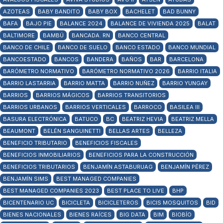
AZOTEAS
BABY BANDITO
BABY BOX
BACHELET
BAD BUNNY
BAFA
BAJO PIE
BALANCE 2024
BALANCE DE VIVIENDA 2025
BALAT
BALTIMORE
BAMBÚ
BANCADA. RN
BANCO CENTRAL
BANCO DE CHILE
BANCO DE SUELO
BANCO ESTADO
BANCO MUNDIAL
BANCOESTADO
BANCOS
BANDERA
BAÑOS
BAR
BARCELONA
BARÓMETRO NORMATIVO
BARÓMETRO NORMATIVO 2026
BARRIO ITALIA
BARRIO LASTARRIA
BARRIO MATTA
BARRIO NUÑEZ
BARRIO YUNGAY
BARRIOS
BARRIOS MÁGICOS
BARRIOS TRANSITORIOS
BARRIOS URBANOS
BARRIOS VERTICALES
BARROCO
BASILEA III
BASURA ELECTRÓNICA
BATUCO
BC
BEATRIZ HEVIA
BEATRIZ MELLA
BEAUMONT
BELÉN SANGUINETTI
BELLAS ARTES
BELLEZA
BENEFICIO TRIBUTARIO
BENEFICIOS FISCALES
BENEFICIOS INMOBILIARIOS
BENEFICIOS PARA LA CONSTRUCCIÓN
BENEFICIOS TRIBUTARIOS
BENJAMÍN ASTABURUAG
BENJAMÍN PÉREZ
BENJAMÍN SIMS
BEST MANAGED COMPANIES
BEST MANAGED COMPANIES 2023
BEST PLACE TO LIVE
BHP
BICENTENARIO UC
BICICLETA
BICICLETEROS
BICIS MOSQUITOS
BID
BIENES NACIONALES
BIENES RAÍCES
BIG DATA
BIM
BIOBÍO