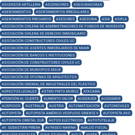
ASCENSOR ARTILLERÍA
ASCENSORES
ASEGURADORAS
ASENTAMIENTOS
ASENTAMIENTOS IRREGULARES
ASENTAMIENTOS PRECARIOS
ASESORES
ASESORIA
ASIA
ASIPLA
ASOCIACIÓN CHILENA DE ADMINISTRADORES DE FONDOS DE INVERSIÓN
ASOCIACIÓN CHILENA DE DERECHO INMOBILIARIO
ASOCIACIÓN CONSTRUCTORES CIVILES UC
ASOCIACIÓN DE AGENTES INMOBILIARIOS DE MIAMI
ASOCIACIÓN DE BANCOS E INSTITUCIONES
ASOCIACIÓN DE CONSTRUCTORES CIVILES UC
ASOCIACIÓN DE MUNICIPIOS MSUR
ASOCIACIÓN DE OFICINAS DE ARQUITECTOS
ASOCIACIÓN GREMIAL DE INDUSTRIALES DEL PLÁSTICO
ASPECTOS LEGALES
ASTRID PINTO MUÑOZ
ATACAMA
ATENCIÓN AL CLIENTE
AUMENTO VALOR
AUSDAUER
AUSDAWER
AUSPICIOS
AUSTRALIA
AUSTRIA
AUTOMATIZACIÓN
AUTOMÓVILES
AUTOPISTA
AUTOPISTA AMÉRICO VESPUCIO ORIENTE II
AUTOPISTA AVO
AUTOPISTA ORBITAL SUR
AUTOS ELECTRICOS
AUTOTUTELAJE
AV. SEBASTIÁN PIÑERA
AV.PASEO MARINA
AVALÚO FISCAL
AVALÚOS FISCALES
AVIVA STUDIOS
AVO II
AYSÉN
AYUDAS