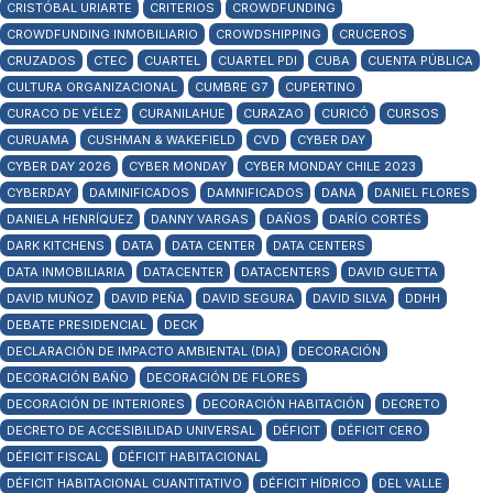
CRISTÓBAL URIARTE
CRITERIOS
CROWDFUNDING
CROWDFUNDING INMOBILIARIO
CROWDSHIPPING
CRUCEROS
CRUZADOS
CTEC
CUARTEL
CUARTEL PDI
CUBA
CUENTA PÚBLICA
CULTURA ORGANIZACIONAL
CUMBRE G7
CUPERTINO
CURACO DE VÉLEZ
CURANILAHUE
CURAZAO
CURICÓ
CURSOS
CURUAMA
CUSHMAN & WAKEFIELD
CVD
CYBER DAY
CYBER DAY 2026
CYBER MONDAY
CYBER MONDAY CHILE 2023
CYBERDAY
DAMINIFICADOS
DAMNIFICADOS
DANA
DANIEL FLORES
DANIELA HENRÍQUEZ
DANNY VARGAS
DAÑOS
DARÍO CORTÉS
DARK KITCHENS
DATA
DATA CENTER
DATA CENTERS
DATA INMOBILIARIA
DATACENTER
DATACENTERS
DAVID GUETTA
DAVID MUÑOZ
DAVID PEÑA
DAVID SEGURA
DAVID SILVA
DDHH
DEBATE PRESIDENCIAL
DECK
DECLARACIÓN DE IMPACTO AMBIENTAL (DIA)
DECORACIÓN
DECORACIÓN BAÑO
DECORACIÓN DE FLORES
DECORACIÓN DE INTERIORES
DECORACIÓN HABITACIÓN
DECRETO
DECRETO DE ACCESIBILIDAD UNIVERSAL
DÉFICIT
DÉFICIT CERO
DÉFICIT FISCAL
DÉFICIT HABITACIONAL
DÉFICIT HABITACIONAL CUANTITATIVO
DÉFICIT HÍDRICO
DEL VALLE