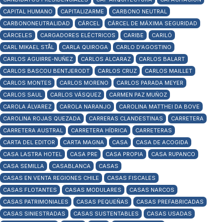
CAPITAL HUMANO
CAPITALIZARME
CARBONO NEUTRAL
CARBONONEUTRALIDAD
CÁRCEL
CÁRCEL DE MÁXIMA SEGURIDAD
CÁRCELES
CARGADORES ELÉCTRICOS
CARIBE
CARILÓ
CARL MIKAEL STÅL
CARLA QUIROGA
CARLO D'AGOSTINO
CARLOS AGUIRRE-NUÑEZ
CARLOS ALCARAZ
CARLOS BALART
CARLOS BASCOU BENTJERODT
CARLOS CRUZ
CARLOS MAILLET
CARLOS MONTES
CARLOS MORENO
CARLOS PARADA MEYER
CARLOS SAUL
CARLOS VÁSQUEZ
CARMEN PAZ MUÑOZ
CAROLA ÁLVAREZ
CAROLA NARANJO
CAROLINA MATTHEI DA BOVE
CAROLINA ROJAS QUEZADA
CARRERAS CLANDESTINAS
CARRETERA
CARRETERA AUSTRAL
CARRETERA HÍDRICA
CARRETERAS
CARTA DEL EDITOR
CARTA MAGNA
CASA
CASA DE ACOGIDA
CASA LASTRA HOTEL
CASA PRE
CASA PROPIA
CASA RUPANCO
CASA SEMILLA
CASABLANCA
CASAS
CASAS EN VENTA REGIONES CHILE
CASAS FISCALES
CASAS FLOTANTES
CASAS MODULARES
CASAS NARCOS
CASAS PATRIMONIALES
CASAS PEQUEÑAS
CASAS PREFABRICADAS
CASAS SINIESTRADAS
CASAS SUSTENTABLES
CASAS USADAS