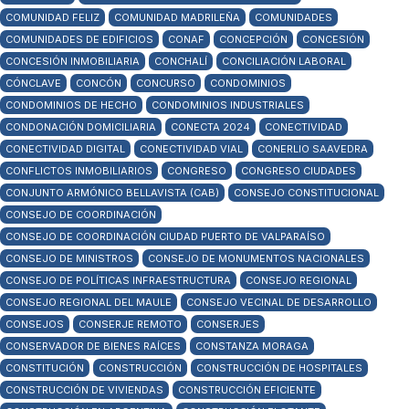
COMUNIDAD FELIZ
COMUNIDAD MADRILEÑA
COMUNIDADES
COMUNIDADES DE EDIFICIOS
CONAF
CONCEPCIÓN
CONCESIÓN
CONCESIÓN INMOBILIARIA
CONCHALÍ
CONCILIACIÓN LABORAL
CÓNCLAVE
CONCÓN
CONCURSO
CONDOMINIOS
CONDOMINIOS DE HECHO
CONDOMINIOS INDUSTRIALES
CONDONACIÓN DOMICILIARIA
CONECTA 2024
CONECTIVIDAD
CONECTIVIDAD DIGITAL
CONECTIVIDAD VIAL
CONERLIO SAAVEDRA
CONFLICTOS INMOBILIARIOS
CONGRESO
CONGRESO CIUDADES
CONJUNTO ARMÓNICO BELLAVISTA (CAB)
CONSEJO CONSTITUCIONAL
CONSEJO DE COORDINACIÓN
CONSEJO DE COORDINACIÓN CIUDAD PUERTO DE VALPARAÍSO
CONSEJO DE MINISTROS
CONSEJO DE MONUMENTOS NACIONALES
CONSEJO DE POLÍTICAS INFRAESTRUCTURA
CONSEJO REGIONAL
CONSEJO REGIONAL DEL MAULE
CONSEJO VECINAL DE DESARROLLO
CONSEJOS
CONSERJE REMOTO
CONSERJES
CONSERVADOR DE BIENES RAÍCES
CONSTANZA MORAGA
CONSTITUCIÓN
CONSTRUCCIÓN
CONSTRUCCIÓN DE HOSPITALES
CONSTRUCCIÓN DE VIVIENDAS
CONSTRUCCIÓN EFICIENTE