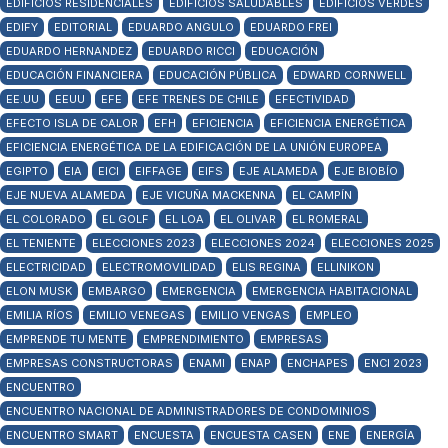
EDIFICIOS RESIDENCIALES
EDIFICIOS SALUDABLES
EDIFICIOS VERDES
EDIFY
EDITORIAL
EDUARDO ANGULO
EDUARDO FREI
EDUARDO HERNANDEZ
EDUARDO RICCI
EDUCACIÓN
EDUCACIÓN FINANCIERA
EDUCACIÓN PÚBLICA
EDWARD CORNWELL
EE.UU
EEUU
EFE
EFE TRENES DE CHILE
EFECTIVIDAD
EFECTO ISLA DE CALOR
EFH
EFICIENCIA
EFICIENCIA ENERGÉTICA
EFICIENCIA ENERGÉTICA DE LA EDIFICACIÓN DE LA UNIÓN EUROPEA
EGIPTO
EIA
EICI
EIFFAGE
EIFS
EJE ALAMEDA
EJE BIOBÍO
EJE NUEVA ALAMEDA
EJE VICUÑA MACKENNA
EL CAMPÍN
EL COLORADO
EL GOLF
EL LOA
EL OLIVAR
EL ROMERAL
EL TENIENTE
ELECCIONES 2023
ELECCIONES 2024
ELECCIONES 2025
ELECTRICIDAD
ELECTROMOVILIDAD
ELIS REGINA
ELLINIKON
ELON MUSK
EMBARGO
EMERGENCIA
EMERGENCIA HABITACIONAL
EMILIA RÍOS
EMILIO VENEGAS
EMILIO VENGAS
EMPLEO
EMPRENDE TU MENTE
EMPRENDIMIENTO
EMPRESAS
EMPRESAS CONSTRUCTORAS
ENAMI
ENAP
ENCHAPES
ENCI 2023
ENCUENTRO
ENCUENTRO NACIONAL DE ADMINISTRADORES DE CONDOMINIOS
ENCUENTRO SMART
ENCUESTA
ENCUESTA CASEN
ENE
ENERGÍA