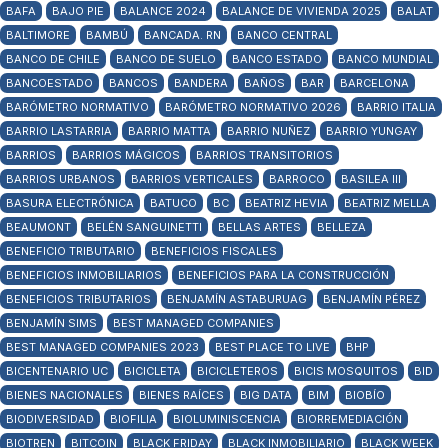
BAFA
BAJO PIE
BALANCE 2024
BALANCE DE VIVIENDA 2025
BALAT
BALTIMORE
BAMBÚ
BANCADA. RN
BANCO CENTRAL
BANCO DE CHILE
BANCO DE SUELO
BANCO ESTADO
BANCO MUNDIAL
BANCOESTADO
BANCOS
BANDERA
BAÑOS
BAR
BARCELONA
BARÓMETRO NORMATIVO
BARÓMETRO NORMATIVO 2026
BARRIO ITALIA
BARRIO LASTARRIA
BARRIO MATTA
BARRIO NUÑEZ
BARRIO YUNGAY
BARRIOS
BARRIOS MÁGICOS
BARRIOS TRANSITORIOS
BARRIOS URBANOS
BARRIOS VERTICALES
BARROCO
BASILEA III
BASURA ELECTRÓNICA
BATUCO
BC
BEATRIZ HEVIA
BEATRIZ MELLA
BEAUMONT
BELÉN SANGUINETTI
BELLAS ARTES
BELLEZA
BENEFICIO TRIBUTARIO
BENEFICIOS FISCALES
BENEFICIOS INMOBILIARIOS
BENEFICIOS PARA LA CONSTRUCCIÓN
BENEFICIOS TRIBUTARIOS
BENJAMÍN ASTABURUAG
BENJAMÍN PÉREZ
BENJAMÍN SIMS
BEST MANAGED COMPANIES
BEST MANAGED COMPANIES 2023
BEST PLACE TO LIVE
BHP
BICENTENARIO UC
BICICLETA
BICICLETEROS
BICIS MOSQUITOS
BID
BIENES NACIONALES
BIENES RAÍCES
BIG DATA
BIM
BIOBÍO
BIODIVERSIDAD
BIOFILIA
BIOLUMINISCENCIA
BIORREMEDIACIÓN
BIOTREN
BITCOIN
BLACK FRIDAY
BLACK INMOBILIARIO
BLACK WEEK