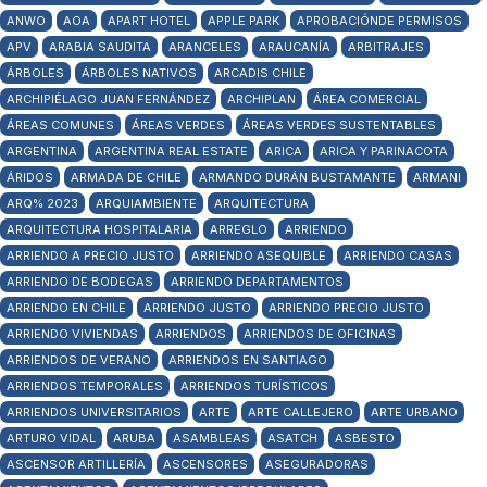
ANWO
AOA
APART HOTEL
APPLE PARK
APROBACIÓNDE PERMISOS
APV
ARABIA SAUDITA
ARANCELES
ARAUCANÍA
ARBITRAJES
ÁRBOLES
ÁRBOLES NATIVOS
ARCADIS CHILE
ARCHIPIÉLAGO JUAN FERNÁNDEZ
ARCHIPLAN
ÁREA COMERCIAL
ÁREAS COMUNES
ÁREAS VERDES
ÁREAS VERDES SUSTENTABLES
ARGENTINA
ARGENTINA REAL ESTATE
ARICA
ARICA Y PARINACOTA
ÁRIDOS
ARMADA DE CHILE
ARMANDO DURÁN BUSTAMANTE
ARMANI
ARQ% 2023
ARQUIAMBIENTE
ARQUITECTURA
ARQUITECTURA HOSPITALARIA
ARREGLO
ARRIENDO
ARRIENDO A PRECIO JUSTO
ARRIENDO ASEQUIBLE
ARRIENDO CASAS
ARRIENDO DE BODEGAS
ARRIENDO DEPARTAMENTOS
ARRIENDO EN CHILE
ARRIENDO JUSTO
ARRIENDO PRECIO JUSTO
ARRIENDO VIVIENDAS
ARRIENDOS
ARRIENDOS DE OFICINAS
ARRIENDOS DE VERANO
ARRIENDOS EN SANTIAGO
ARRIENDOS TEMPORALES
ARRIENDOS TURÍSTICOS
ARRIENDOS UNIVERSITARIOS
ARTE
ARTE CALLEJERO
ARTE URBANO
ARTURO VIDAL
ARUBA
ASAMBLEAS
ASATCH
ASBESTO
ASCENSOR ARTILLERÍA
ASCENSORES
ASEGURADORAS