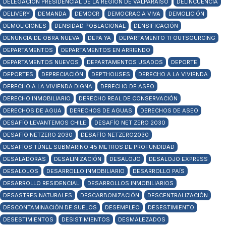
DELEGACIÓN PRESIDENCIAL DE LA REGIÓN DE VALPARAÍSO
DELINCUENCIA
DELIVERY
DEMANDA
DEMOCR
DEMOCRACIA VIVA
DEMOLICIÓN
DEMOLICIONES
DENSIDAD POBLACIONAL
DENSIFICACIÓN
DENUNCIA DE OBRA NUEVA
DEPA YA
DEPARTAMENTO TI OUTSOURCING
DEPARTAMENTOS
DEPARTAMENTOS EN ARRIENDO
DEPARTAMENTOS NUEVOS
DEPARTAMENTOS USADOS
DEPORTE
DEPORTES
DEPRECIACIÓN
DEPTHOUSES
DERECHO A LA VIVIENDA
DERECHO A LA VIVIENDA DIGNA
DERECHO DE ASEO
DERECHO INMOBILIARIO
DERECHO REAL DE CONSERVACIÓN
DERECHOS DE AGUA
DERECHOS DE AGUAS
DERECHOS DE ASEO
DESAFÍO LEVANTEMOS CHILE
DESAFÍO NET ZERO 2030
DESAFÍO NETZERO 2030
DESAFÍO NETZERO2030
DESAFÍOS TÚNEL SUBMARINO 45 METROS DE PROFUNDIDAD
DESALADORAS
DESALINIZACIÓN
DESALOJO
DESALOJO EXPRESS
DESALOJOS
DESARROLLO INMOBILIARIO
DESARROLLO PAÍS
DESARROLLO RESIDENCIAL
DESARROLLOS INMOBILIARIOS
DESASTRES NATURALES
DESCARBONIZACIÓN
DESCENTRALIZACIÓN
DESCONTAMINACIÓN DE SUELOS
DESEMPLEO
DESESTIMIENTO
DESESTIMIENTOS
DESISTIMIENTOS
DESMALEZADOS