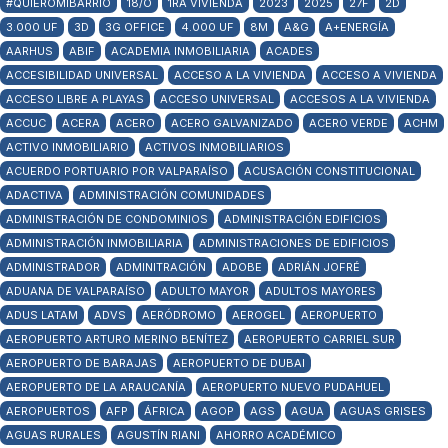
#QUIEROMIBARRIO
18/O
1RA VIVIENDA
2023
2025
27F
2D
3.000 UF
3D
3G OFFICE
4.000 UF
8M
A&G
A+ENERGÍA
AARHUS
ABIF
ACADEMIA INMOBILIARIA
ACADES
ACCESIBILIDAD UNIVERSAL
ACCESO A LA VIVIENDA
ACCESO A VIVIENDA
ACCESO LIBRE A PLAYAS
ACCESO UNIVERSAL
ACCESOS A LA VIVIENDA
ACCUC
ACERA
ACERO
ACERO GALVANIZADO
ACERO VERDE
ACHM
ACTIVO INMOBILIARIO
ACTIVOS INMOBILIARIOS
ACUERDO PORTUARIO POR VALPARAÍSO
ACUSACIÓN CONSTITUCIONAL
ADACTIVA
ADMINISTRACIÓN COMUNIDADES
ADMINISTRACIÓN DE CONDOMINIOS
ADMINISTRACIÓN EDIFICIOS
ADMINISTRACIÓN INMOBILIARIA
ADMINISTRACIONES DE EDIFICIOS
ADMINISTRADOR
ADMINITRACIÓN
ADOBE
ADRIÁN JOFRÉ
ADUANA DE VALPARAÍSO
ADULTO MAYOR
ADULTOS MAYORES
ADUS LATAM
ADVS
AERÓDROMO
AEROGEL
AEROPUERTO
AEROPUERTO ARTURO MERINO BENÍTEZ
AEROPUERTO CARRIEL SUR
AEROPUERTO DE BARAJAS
AEROPUERTO DE DUBAI
AEROPUERTO DE LA ARAUCANÍA
AEROPUERTO NUEVO PUDAHUEL
AEROPUERTOS
AFP
ÁFRICA
AGOP
AGS
AGUA
AGUAS GRISES
AGUAS RURALES
AGUSTÍN RIANI
AHORRO ACADÉMICO