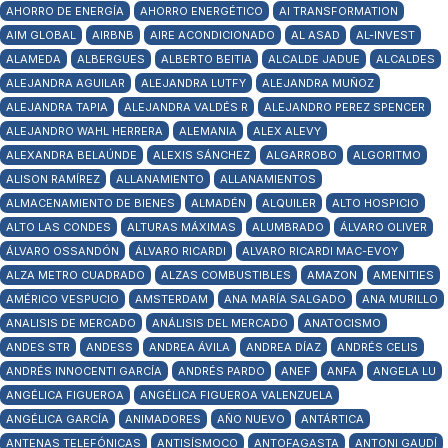
AHORRO DE ENERGÍA
AHORRO ENERGÉTICO
AI TRANSFORMATION
AIM GLOBAL
AIRBNB
AIRE ACONDICIONADO
AL ASAD
AL-INVEST
ALAMEDA
ALBERGUES
ALBERTO BEITIA
ALCALDE JADUE
ALCALDES
ALEJANDRA AGUILAR
ALEJANDRA LUTFY
ALEJANDRA MUÑOZ
ALEJANDRA TAPIA
ALEJANDRA VALDÉS R
ALEJANDRO PEREZ SPENCER
ALEJANDRO WAHL HERRERA
ALEMANIA
ALEX ALEVY
ALEXANDRA BELAÚNDE
ALEXIS SÁNCHEZ
ALGARROBO
ALGORITMO
ALISON RAMÍREZ
ALLANAMIENTO
ALLANAMIENTOS
ALMACENAMIENTO DE BIENES
ALMADÉN
ALQUILER
ALTO HOSPICIO
ALTO LAS CONDES
ALTURAS MÁXIMAS
ALUMBRADO
ÁLVARO OLIVER
ÁLVARO OSSANDÓN
ÁLVARO RICARDI
ALVARO RICARDI MAC-EVOY
ALZA METRO CUADRADO
ALZAS COMBUSTIBLES
AMAZON
AMENITIES
AMÉRICO VESPUCIO
AMSTERDAM
ANA MARÍA SALGADO
ANA MURILLO
ANALISIS DE MERCADO
ANÁLISIS DEL MERCADO
ANATOCISMO
ANDES STR
ANDESS
ANDREA ÁVILA
ANDREA DÍAZ
ANDRÉS CELIS
ANDRÉS INNOCENTI GARCÍA
ANDRÉS PARDO
ANEF
ANFA
ANGELA LU
ANGÉLICA FIGUEROA
ANGÉLICA FIGUEROA VALENZUELA
ANGÉLICA GARCÍA
ANIMADORES
AÑO NUEVO
ANTÁRTICA
ANTENAS TELEFÓNICAS
ANTISÍSMOCO
ANTOFAGASTA
ANTONI GAUDÍ