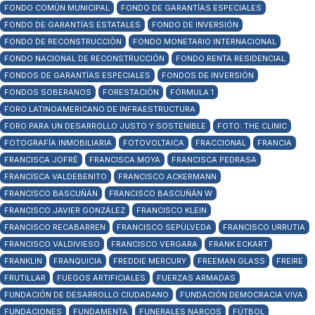
FONDO COMÚN MUNICIPAL
FONDO DE GARANTÍAS ESPECIALES
FONDO DE GARANTÍAS ESTATALES
FONDO DE INVERSIÓN
FONDO DE RECONSTRUCCIÓN
FONDO MONETARIO INTERNACIONAL
FONDO NACIONAL DE RECONSTRUCCIÓN
FONDO RENTA RESIDENCIAL
FONDOS DE GARANTÍAS ESPECIALES
FONDOS DE INVERSIÓN
FONDOS SOBERANOS
FORESTACIÓN
FÓRMULA 1
FORO LATINOAMERICANO DE INFRAESTRUCTURA
FORO PARA UN DESARROLLO JUSTO Y SOSTENIBLE
FOTO: THE CLINIC
FOTOGRAFÍA INMOBILIARIA
FOTOVOLTAICA
FRACCIONAL
FRANCIA
FRANCISCA JOFRÉ
FRANCISCA MOYA
FRANCISCA PEDRASA
FRANCISCA VALDEBENITO
FRANCISCO ACKERMANN
FRANCISCO BASCUÑÁN
FRANCISCO BASCUÑÁN W
FRANCISCO JAVIER GONZÁLEZ
FRANCISCO KLEIN
FRANCISCO RECABARREN
FRANCISCO SEPÚLVEDA
FRANCISCO URRUTIA
FRANCISCO VALDIVIESO
FRANCISCO VERGARA
FRANK ECKART
FRANKLIN
FRANQUICIA
FREDDIE MERCURY
FREEMAN GLASS
FREIRE
FRUTILLAR
FUEGOS ARTIFICIALES
FUERZAS ARMADAS
FUNDACIÓN DE DESARROLLO CIUDADANO
FUNDACIÓN DEMOCRACIA VIVA
FUNDACIONES
FUNDAMENTA
FUNERALES NARCOS
FÚTBOL