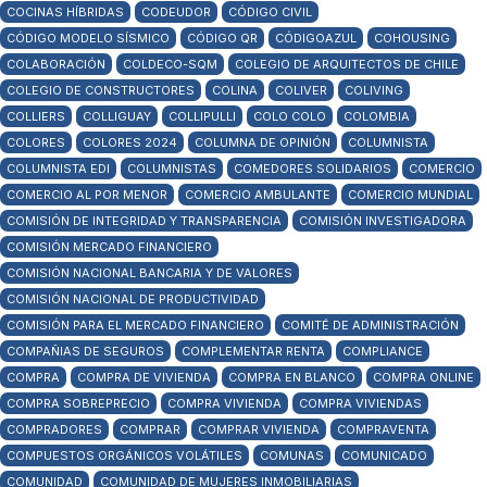
COCINAS HÍBRIDAS
CODEUDOR
CÓDIGO CIVIL
CÓDIGO MODELO SÍSMICO
CÓDIGO QR
CÓDIGOAZUL
COHOUSING
COLABORACIÓN
COLDECO-SQM
COLEGIO DE ARQUITECTOS DE CHILE
COLEGIO DE CONSTRUCTORES
COLINA
COLIVER
COLIVING
COLLIERS
COLLIGUAY
COLLIPULLI
COLO COLO
COLOMBIA
COLORES
COLORES 2024
COLUMNA DE OPINIÓN
COLUMNISTA
COLUMNISTA EDI
COLUMNISTAS
COMEDORES SOLIDARIOS
COMERCIO
COMERCIO AL POR MENOR
COMERCIO AMBULANTE
COMERCIO MUNDIAL
COMISIÓN DE INTEGRIDAD Y TRANSPARENCIA
COMISIÓN INVESTIGADORA
COMISIÓN MERCADO FINANCIERO
COMISIÓN NACIONAL BANCARIA Y DE VALORES
COMISIÓN NACIONAL DE PRODUCTIVIDAD
COMISIÓN PARA EL MERCADO FINANCIERO
COMITÉ DE ADMINISTRACIÓN
COMPAÑIAS DE SEGUROS
COMPLEMENTAR RENTA
COMPLIANCE
COMPRA
COMPRA DE VIVIENDA
COMPRA EN BLANCO
COMPRA ONLINE
COMPRA SOBREPRECIO
COMPRA VIVIENDA
COMPRA VIVIENDAS
COMPRADORES
COMPRAR
COMPRAR VIVIENDA
COMPRAVENTA
COMPUESTOS ORGÁNICOS VOLÁTILES
COMUNAS
COMUNICADO
COMUNIDAD
COMUNIDAD DE MUJERES INMOBILIARIAS