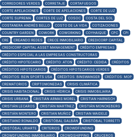
CORREDORES VERDES
CORRETAJE
CORTAFUEGOS
CORTE APELACIONES
CORTE DE APELACIONES
CORTE DE LUZ
CORTE SUPREMA
CORTES DE LUZ
COSOC
COSTA DEL SOL
COSTANERA ANDRÉS BELLO
COSTO DE LA VIDA
COTIZACIONES
COUNTRY GARDEN
COWORK
COWORKING
COYHAIQUE
CPC
CPI
CRE
CREANDO REDES
CRECE INMOBILIARIO
CREDICORP CAPITAL
CREDICORP CAPITAL ASSET MANAGEMENT
CRÉDITO EMPRESAS
CRÉDITO ESPECIAL A LAS EMPRESAS CONSTRUCTORAS
CRÉDITO HIPOTECARIO
CRÉDITO: ATON
CRÉDITO: CEDIDA
CRÉDITOS
CRÉDITOS HIPOTECARIOS
CRÉDITOS HIPOTECARIOS VERDES
CREDITOS: BEIN SPORTS USA
CRÉDITOS: BINSWANGER
CRÉDITOS: MOP
CREMATORIOS
CRIPTOMONEDAS
CRISIS CLIMÁTICA
CRISIS HABITACIONAL
CRISIS HÍDRICA
CRISIS INMOBILIARIA
CRISIS URBANA
CRISTIÁN ARMAS MOREL
CRISTIAN HARNISCH
CRISTIÁN LECAROS
CRISTIÁN MARTÍNEZ
CRISTIÁN MONCKEBERG
CRISTIÁN MONTERO
CRISTIAN MUÑOZ
CRISTIAN WAIDELE
CRISTIANO RONALDO
CRISTÓBAL GALBÁN
CRISTÓBAL TORRETTI
CRISTÓBAL URIARTE
CRITERIOS
CROWDFUNDING
CROWDFUNDING INMOBILIARIO
CROWDSHIPPING
CRUCEROS