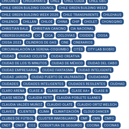
CHICUREO
CHIGUAYANTE
CHILE
CHILE CUIDA
CHILE GBC
CHILE GREEN BUILDING COUNCIL
CHILE GREEN BUILDING WEEK
CHILE GREEN BUILDING WEEK 2026
CHILE TRANSPARENTE
CHILEHAUS
CHILENOS
CHILLÁN
CHILOÉ
CHINA
CHIP
CHOLET
CHONGQING
CHRISTIAN BALE
CHRISTIAN CANCINO
CIA NACIONAL
CIBERSEGURIDAD
CIC
CICA
CICLOVÍAS
CIGIDEN
CIGSA
CIGSA 2023
CILINDROS DE GAS
CINE
CINERARIOS
CIRCUNVALACIÓN LA SERENA-COQUIMBO
CITÉS
CITY LAB BIOBÍO
CIUDAD
CIUDAD CICLISTA
CIUDAD CREATIVA
CIUDAD DE LOS 15 MINUTOS
CIUDAD DE MÉXICO
CIUDAD DEL CABO
CIUDAD EMPRESARIAL
CIUDAD FANTASMA
CIUDAD INTELIGENTE
CIUDAD JARDÍN
CIUDAD PUERTO DE VALPARAÍSO
CIUDADANÍA
CIUDADES
CIUDADES INTELIGENTES
CIUDADES RESILENTES
CIUDHAD
CLARO ARENA
CLASE A
CLASE A/A+
CLASE AA+
CLASE B
CLASE MEDIA
CLAUDIA PETIT
CLAUDIA POBLETE ILLANES
CLAUDIA VALDÉS MUÑOZ
CLAUDIO OLATE
CLAUDIO ORTIZ WELSCH
CLAVES
CLIENTES
CLIMA
CLIMATIZACIÓN
CLOUD DANCER
CLUBES DE FÚTBOL
CLUSTER INMOBILIARIO
CMF
CMN
CMPC
CNDT
CNEP
CO2
COBERTURA DE SEGUROS
COCINA
COCINAS