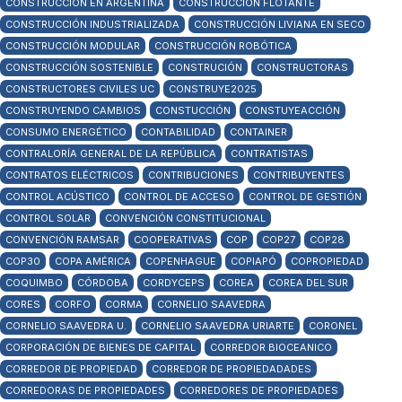
CONSTRUCCIÓN EN ARGENTINA
CONSTRUCCIÓN FLOTANTE
CONSTRUCCIÓN INDUSTRIALIZADA
CONSTRUCCIÓN LIVIANA EN SECO
CONSTRUCCIÓN MODULAR
CONSTRUCCIÓN ROBÓTICA
CONSTRUCCIÓN SOSTENIBLE
CONSTRUCIÓN
CONSTRUCTORAS
CONSTRUCTORES CIVILES UC
CONSTRUYE2025
CONSTRUYENDO CAMBIOS
CONSTUCCIÓN
CONSTUYEACCIÓN
CONSUMO ENERGÉTICO
CONTABILIDAD
CONTAINER
CONTRALORÍA GENERAL DE LA REPÚBLICA
CONTRATISTAS
CONTRATOS ELÉCTRICOS
CONTRIBUCIONES
CONTRIBUYENTES
CONTROL ACÚSTICO
CONTROL DE ACCESO
CONTROL DE GESTIÓN
CONTROL SOLAR
CONVENCIÓN CONSTITUCIONAL
CONVENCIÓN RAMSAR
COOPERATIVAS
COP
COP27
COP28
COP30
COPA AMÉRICA
COPENHAGUE
COPIAPÓ
COPROPIEDAD
COQUIMBO
CÓRDOBA
CORDYCEPS
COREA
COREA DEL SUR
CORES
CORFO
CORMA
CORNELIO SAAVEDRA
CORNELIO SAAVEDRA U.
CORNELIO SAAVEDRA URIARTE
CORONEL
CORPORACIÓN DE BIENES DE CAPITAL
CORREDOR BIOCEANICO
CORREDOR DE PROPIEDAD
CORREDOR DE PROPIEDADADES
CORREDORAS DE PROPIEDADES
CORREDORES DE PROPIEDADES