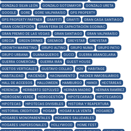
GONZALO SILVA LEÓN
GONZALO SOTOMAYOR
GONZALO URETA
GOOGLE
GORE
GORE VALPARAÍSO
GPS PROPERTY
GPS PROPERTY PARTNER
GRAFFITI
GRAFITI
GRAN CASA SANTIAGO
GRAN CONCEPCIÓN
GRAN FERIA DE CAPACITACIÓN SODIMAC
GRAN PREMIO DE LAS VEGAS
GRAN SANTIAGO
GRAN VALPARAÍSO
GRECIA
GREEN DRINKS
GREMIOS
GREYSTAR
GREYSTAR
GROWTH MARKETING
GRUPO ALTING
GRUPO NUMA
GRUPO PATIO
GRUPO URBANA
GUANAQUEROS
GUCCI
GUERRA ARANCELARIA
GUERRA COMERCIAL
GUERRA IRÁN
GUEST HOUSE
GÜETOS VERTICALES
GUSTAVO COLLAO
H2V
HABITAGE
HABITALIDAD
HACIENDA
HACINAMIENTO
HACKER INMOBILIARIOS
HALL DE ACCESOS
HALLOWEEN
HAMBURGO
HANOI
HECTÁREAS
HERENCIA
HERIBERTO SEPÚLVED
HERNÁN MADRID
HERNÁN RAMÍREZ
HIDRÓGENO VERDE
HIDROGESTIÓN
HIPOTECARIAS
HIPOTECARIOS
HIPOTECAS
HIPOTECAS DIVISIBLES
HISTORIA Y REAPERTURA
HISTORIAL CREDITICIO
HOGAR
HOGAR A LA VENTA
HOGARES
HOGARES MONOPARENTALES
HOGARES SALUDABLES
HOGARES UNIPERSONALES
HOLLYWOOD
HOME FEST