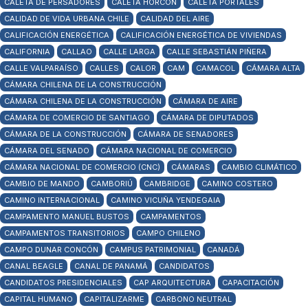
CALETA DE PERSADORES
CALETA HORCÓN
CALETA PORTALES
CALIDAD DE VIDA URBANA CHILE
CALIDAD DEL AIRE
CALIFICACIÓN ENERGÉTICA
CALIFICACIÓN ENERGÉTICA DE VIVIENDAS
CALIFORNIA
CALLAO
CALLE LARGA
CALLE SEBASTIÁN PIÑERA
CALLE VALPARAÍSO
CALLES
CALOR
CAM
CAMACOL
CÁMARA ALTA
CÁMARA CHILENA DE LA CONSTRUCCIÓN
CÁMARA CHILENA DE LA CONSTRUCCIÓN
CÁMARA DE AIRE
CÁMARA DE COMERCIO DE SANTIAGO
CÁMARA DE DIPUTADOS
CÁMARA DE LA CONSTRUCCIÓN
CÁMARA DE SENADORES
CÁMARA DEL SENADO
CÁMARA NACIONAL DE COMERCIO
CÁMARA NACIONAL DE COMERCIO (CNC)
CÁMARAS
CAMBIO CLIMÁTICO
CAMBIO DE MANDO
CAMBORIÚ
CAMBRIDGE
CAMINO COSTERO
CAMINO INTERNACIONAL
CAMINO VICUÑA YENDEGAIA
CAMPAMENTO MANUEL BUSTOS
CAMPAMENTOS
CAMPAMENTOS TRANSITORIOS
CAMPO CHILENO
CAMPO DUNAR CONCÓN
CAMPUS PATRIMONIAL
CANADÁ
CANAL BEAGLE
CANAL DE PANAMÁ
CANDIDATOS
CANDIDATOS PRESIDENCIALES
CAP ARQUITECTURA
CAPACITACIÓN
CAPITAL HUMANO
CAPITALIZARME
CARBONO NEUTRAL