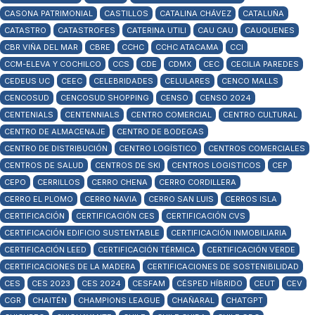
CASONA PATRIMONIAL
CASTILLOS
CATALINA CHÁVEZ
CATALUÑA
CATASTRO
CATASTROFES
CATERINA UTILI
CAU CAU
CAUQUENES
CBR VIÑA DEL MAR
CBRE
CCHC
CCHC ATACAMA
CCI
CCM-ELEVA Y COCHILCO
CCS
CDE
CDMX
CEC
CECILIA PAREDES
CEDEUS UC
CEEC
CELEBRIDADES
CELULARES
CENCO MALLS
CENCOSUD
CENCOSUD SHOPPING
CENSO
CENSO 2024
CENTENIALS
CENTENNIALS
CENTRO COMERCIAL
CENTRO CULTURAL
CENTRO DE ALMACENAJE
CENTRO DE BODEGAS
CENTRO DE DISTRIBUCIÓN
CENTRO LOGÍSTICO
CENTROS COMERCIALES
CENTROS DE SALUD
CENTROS DE SKI
CENTROS LOGISTICOS
CEP
CEPO
CERRILLOS
CERRO CHENA
CERRO CORDILLERA
CERRO EL PLOMO
CERRO NAVIA
CERRO SAN LUIS
CERROS ISLA
CERTIFICACIÓN
CERTIFICACIÓN CES
CERTIFICACIÓN CVS
CERTIFICACIÓN EDIFICIO SUSTENTABLE
CERTIFICACIÓN INMOBILIARIA
CERTIFICACIÓN LEED
CERTIFICACIÓN TÉRMICA
CERTIFICACIÓN VERDE
CERTIFICACIONES DE LA MADERA
CERTIFICACIONES DE SOSTENIBILIDAD
CES
CES 2023
CES 2024
CESFAM
CÉSPED HÍBRIDO
CEUT
CEV
CGR
CHAITÉN
CHAMPIONS LEAGUE
CHAÑARAL
CHATGPT