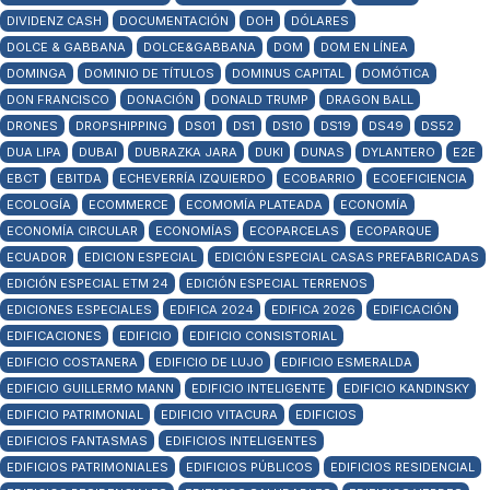
DIVIDENZ CASH
DOCUMENTACIÓN
DOH
DÓLARES
DOLCE & GABBANA
DOLCE&GABBANA
DOM
DOM EN LÍNEA
DOMINGA
DOMINIO DE TÍTULOS
DOMINUS CAPITAL
DOMÓTICA
DON FRANCISCO
DONACIÓN
DONALD TRUMP
DRAGON BALL
DRONES
DROPSHIPPING
DS01
DS1
DS10
DS19
DS49
DS52
DUA LIPA
DUBAI
DUBRAZKA JARA
DUKI
DUNAS
DYLANTERO
E2E
EBCT
EBITDA
ECHEVERRÍA IZQUIERDO
ECOBARRIO
ECOEFICIENCIA
ECOLOGÍA
ECOMMERCE
ECOMOMÍA PLATEADA
ECONOMÍA
ECONOMÍA CIRCULAR
ECONOMÍAS
ECOPARCELAS
ECOPARQUE
ECUADOR
EDICION ESPECIAL
EDICIÓN ESPECIAL CASAS PREFABRICADAS
EDICIÓN ESPECIAL ETM 24
EDICIÓN ESPECIAL TERRENOS
EDICIONES ESPECIALES
EDIFICA 2024
EDIFICA 2026
EDIFICACIÓN
EDIFICACIONES
EDIFICIO
EDIFICIO CONSISTORIAL
EDIFICIO COSTANERA
EDIFICIO DE LUJO
EDIFICIO ESMERALDA
EDIFICIO GUILLERMO MANN
EDIFICIO INTELIGENTE
EDIFICIO KANDINSKY
EDIFICIO PATRIMONIAL
EDIFICIO VITACURA
EDIFICIOS
EDIFICIOS FANTASMAS
EDIFICIOS INTELIGENTES
EDIFICIOS PATRIMONIALES
EDIFICIOS PÚBLICOS
EDIFICIOS RESIDENCIAL