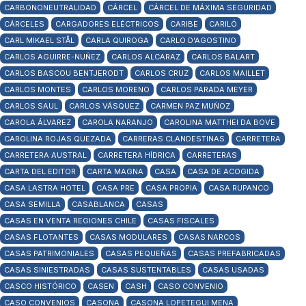
CARBONONEUTRALIDAD
CÁRCEL
CÁRCEL DE MÁXIMA SEGURIDAD
CÁRCELES
CARGADORES ELÉCTRICOS
CARIBE
CARILÓ
CARL MIKAEL STÅL
CARLA QUIROGA
CARLO D'AGOSTINO
CARLOS AGUIRRE-NUÑEZ
CARLOS ALCARAZ
CARLOS BALART
CARLOS BASCOU BENTJERODT
CARLOS CRUZ
CARLOS MAILLET
CARLOS MONTES
CARLOS MORENO
CARLOS PARADA MEYER
CARLOS SAUL
CARLOS VÁSQUEZ
CARMEN PAZ MUÑOZ
CAROLA ÁLVAREZ
CAROLA NARANJO
CAROLINA MATTHEI DA BOVE
CAROLINA ROJAS QUEZADA
CARRERAS CLANDESTINAS
CARRETERA
CARRETERA AUSTRAL
CARRETERA HÍDRICA
CARRETERAS
CARTA DEL EDITOR
CARTA MAGNA
CASA
CASA DE ACOGIDA
CASA LASTRA HOTEL
CASA PRE
CASA PROPIA
CASA RUPANCO
CASA SEMILLA
CASABLANCA
CASAS
CASAS EN VENTA REGIONES CHILE
CASAS FISCALES
CASAS FLOTANTES
CASAS MODULARES
CASAS NARCOS
CASAS PATRIMONIALES
CASAS PEQUEÑAS
CASAS PREFABRICADAS
CASAS SINIESTRADAS
CASAS SUSTENTABLES
CASAS USADAS
CASCO HISTÓRICO
CASEN
CASH
CASO CONVENIO
CASO CONVENIOS
CASONA
CASONA LOPETEGUI MENA