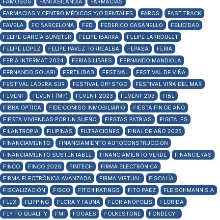
FAMOSOS
FANTASILANDIA
FARMACIAS
FARMACIAS Y CENTRO MÉDICOS Y/O DENTALES
FAROS
FAST TRACK
FAVELA
FC BARCELONA
FED
FEDERICO CASANELLO
FELICIDAD
FELIPE GARCÍA BUNSTER
FELIPE IBARRA
FELIPE LARROULET
FELIPE LÓPEZ
FELIPE PAVEZ TORREALBA
FEPASA
FERIA
FERIA INTERMAT 2024
FERIAS LIBRES
FERNANDO MANDIOLA
FERNANDO SOLARI
FERTILIDAD
FESTIVAL
FESTIVAL DE VIÑA
FESTIVAL LADERA SUR
FESTIVAL OH! STGO
FESTIVAL VIÑA DEL MAR
FEVENT
FEVENT (MP)
FEVENT 2023
FEVENT 203
FIBE
FIBRA OPTICA
FIDEICOMISO INMOBILIARIO
FIESTA FIN DE AÑO
FIESTA VIVIENDAS POR UN SUEÑO
FIESTAS PATRIAS
FIGITALES
FILANTROPIA
FILIPINAS
FILTRACIONES
FINAL DE AÑO 2025
FINANCIAMIENTO
FINANCIAMIENTO AUTOCONSTRUCCIÓN
FINANCIAMIENTO SUSTENTABLE
FINANCIAMIENTO VERDE
FINANCIERAS
FINCO
FINCO 2026
FINTECH
FIRMA ELECTRÓNICA
FIRMA ELECTRÓNICA AVANZADA
FIRMA VIRTUAL
FISCALÍA
FISCALIZACIÓN
FISCO
FITCH RATINGS
FITO PAEZ
FLEISCHMANN S.A
FLEX
FLIPPING
FLORA Y FAUNA
FLORIANÓPOLIS
FLORIDA
FLY TO QUALITY
FMI
FOGAES
FOLKESTONE
FONDECYT