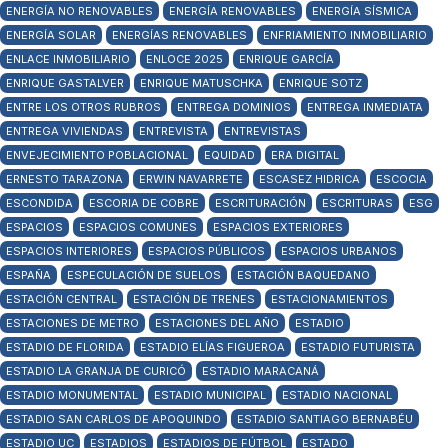
ENERGÍA NO RENOVABLES
ENERGÍA RENOVABLES
ENERGÍA SÍSMICA
ENERGÍA SOLAR
ENERGÍAS RENOVABLES
ENFRIAMIENTO INMOBILIARIO
ENLACE INMOBILIARIO
ENLOCE 2025
ENRIQUE GARCÍA
ENRIQUE GASTALVER
ENRIQUE MATUSCHKA
ENRIQUE SOTZ
ENTRE LOS OTROS RUBROS
ENTREGA DOMINIOS
ENTREGA INMEDIATA
ENTREGA VIVIENDAS
ENTREVISTA
ENTREVISTAS
ENVEJECIMIENTO POBLACIONAL
EQUIDAD
ERA DIGITAL
ERNESTO TARAZONA
ERWIN NAVARRETE
ESCASEZ HIDRICA
ESCOCIA
ESCONDIDA
ESCORIA DE COBRE
ESCRITURACIÓN
ESCRITURAS
ESG
ESPACIOS
ESPACIOS COMUNES
ESPACIOS EXTERIORES
ESPACIOS INTERIORES
ESPACIOS PÚBLICOS
ESPACIOS URBANOS
ESPAÑA
ESPECULACIÓN DE SUELOS
ESTACIÓN BAQUEDANO
ESTACIÓN CENTRAL
ESTACIÓN DE TRENES
ESTACIONAMIENTOS
ESTACIONES DE METRO
ESTACIONES DEL AÑO
ESTADIO
ESTADIO DE FLORIDA
ESTADIO ELÍAS FIGUEROA
ESTADIO FUTURISTA
ESTADIO LA GRANJA DE CURICÓ
ESTADIO MARACANÁ
ESTADIO MONUMENTAL
ESTADIO MUNICIPAL
ESTADIO NACIONAL
ESTADIO SAN CARLOS DE APOQUINDO
ESTADIO SANTIAGO BERNABÉU
ESTADIO UC
ESTADIOS
ESTADIOS DE FÚTBOL
ESTADO