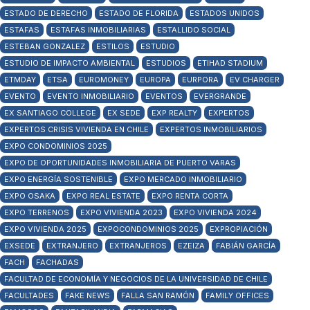
ESTADO DE DERECHO
ESTADO DE FLORIDA
ESTADOS UNIDOS
ESTAFAS
ESTAFAS INMOBILIARIAS
ESTALLIDO SOCIAL
ESTEBAN GONZALEZ
ESTILOS
ESTUDIO
ESTUDIO DE IMPACTO AMBIENTAL
ESTUDIOS
ETIHAD STADIUM
ETMDAY
ETSA
EUROMONEY
EUROPA
EURPORA
EV CHARGER
EVENTO
EVENTO INMOBILIARIO
EVENTOS
EVERGRANDE
EX SANTIAGO COLLEGE
EX SEDE
EXP REALTY
EXPERTOS
EXPERTOS CRISIS VIVIENDA EN CHILE
EXPERTOS INMOBILIARIOS
EXPO CONDOMINIOS 2025
EXPO DE OPORTUNIDADES INMOBILIARIA DE PUERTO VARAS
EXPO ENERGÍA SOSTENIBLE
EXPO MERCADO INMOBILIARIO
EXPO OSAKA
EXPO REAL ESTATE
EXPO RENTA CORTA
EXPO TERRENOS
EXPO VIVIENDA 2023
EXPO VIVIENDA 2024
EXPO VIVIENDA 2025
EXPOCONDOMINIOS 2025
EXPROPIACIÓN
EXSEDE
EXTRANJERO
EXTRANJEROS
EZEIZA
FABIÁN GARCÍA
FACH
FACHADAS
FACULTAD DE ECONOMÍA Y NEGOCIOS DE LA UNIVERSIDAD DE CHILE
FACULTADES
FAKE NEWS
FALLA SAN RAMÓN
FAMILY OFFICES