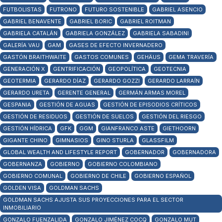
FUTBOLISTAS
FUTRONO
FUTURO SOSTENIBLE
GABRIEL ASENCIO
GABRIEL BENAVENTE
GABRIEL BORIC
GABRIEL ROITMAN
GABRIELA CATALÁN
GABRIELA GONZÁLEZ
GABRIELA SABADINI
GALERÍA VAU
GAM
GASES DE EFECTO INVERNADERO
GASTÓN BRAITHWAITE
GASTOS COMUNES
GEHÄUS
GEMA TRAVERÍA
GENERACIÓN X
GENTRIFICACIÓN
GEOPOLÍTICA
GEOTECNIA
GEOTERMIA
GERARDO DÍAZ
GERARDO GOZZI
GERARDO LARRAÍN
GERARDO URETA
GERENTE GENERAL
GERMÁN ARMAS MOREL
GESPANIA
GESTIÓN DE AGUAS
GESTIÓN DE EPISODIOS CRÍTICOS
GESTIÓN DE RESIDUOS
GESTIÓN DE SUELOS
GESTIÓN DEL RIESGO
GESTIÓN HÍDRICA
GFK
GGM
GIANFRANCO ASTE
GIETHOORN
GIGANTE CHINO
GIMNASIOS
GINO STURLA
GLASSFILM
GLOBAL WEALTH AND LIFESTYLE REPORT
GOBERNADOR
GOBERNADORA
GOBERNANZA
GOBIERNO
GOBIERNO COLOMBIANO
GOBIERNO COMUNAL
GOBIERNO DE CHILE
GOBIERNO ESPAÑOL
GOLDEN VISA
GOLDMAN SACHS
GOLDMAN SACHS AJUSTA SUS PROYECCIONES PARA EL SECTOR
INMOBILIARIO
GONZALO FUENZALIDA
GONZALO JIMÉNEZ COCQ
GONZALO MUT