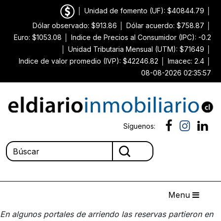
│
Unidad de fomento (UF): $40844.79
│
Dólar observado: $913.86
│
Dólar acuerdo: $758.87
│
Euro: $1053.08
│
Indice de Precios al Consumidor (IPC): -0.2
│
Unidad Tributaria Mensual (UTM): $71649
│
Indice de valor promedio (IVP): $42246.82
│
Imacec: 2.4
│
08-08-2026 02:35:57
Síguenos:
Menu
En algunos portales de arriendo las reservas partieron en