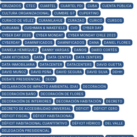
CRUZADOS
CTEC
CUARTEL
CUARTEL PDI
CUBA
CUENTA PÚBLICA
CULTURA ORGANIZACIONAL
CUMBRE G7
CUPERTINO
CURACO DE VÉLEZ
CURANILAHUE
CURAZAO
CURICÓ
CURSOS
CURUAMA
CUSHMAN & WAKEFIELD
CVD
CYBER DAY
CYBER DAY 2026
CYBER MONDAY
CYBER MONDAY CHILE 2023
CYBERDAY
DAMINIFICADOS
DAMNIFICADOS
DANA
DANIEL FLORES
DANIELA HENRÍQUEZ
DANNY VARGAS
DAÑOS
DARÍO CORTÉS
DARK KITCHENS
DATA
DATA CENTER
DATA CENTERS
DATA INMOBILIARIA
DATACENTER
DATACENTERS
DAVID GUETTA
DAVID MUÑOZ
DAVID PEÑA
DAVID SEGURA
DAVID SILVA
DDHH
DEBATE PRESIDENCIAL
DECK
DECLARACIÓN DE IMPACTO AMBIENTAL (DIA)
DECORACIÓN
DECORACIÓN BAÑO
DECORACIÓN DE FLORES
DECORACIÓN DE INTERIORES
DECORACIÓN HABITACIÓN
DECRETO
DECRETO DE ACCESIBILIDAD UNIVERSAL
DÉFICIT
DÉFICIT CERO
DÉFICIT FISCAL
DÉFICIT HABITACIONAL
DÉFICIT HABITACIONAL CUANTITATIVO
DÉFICIT HÍDRICO
DEL VALLE
DELEGACIÓN PRESIDENCIAL