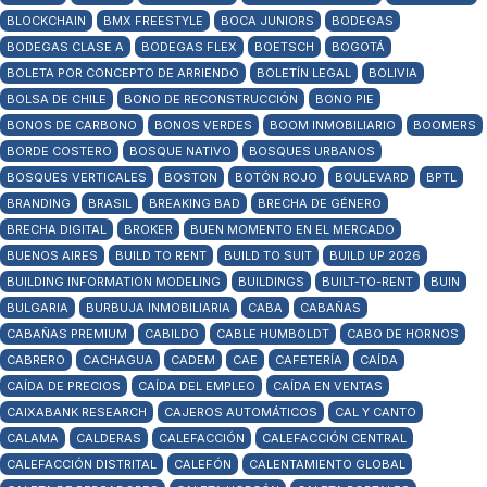
BLOCKCHAIN
BMX FREESTYLE
BOCA JUNIORS
BODEGAS
BODEGAS CLASE A
BODEGAS FLEX
BOETSCH
BOGOTÁ
BOLETA POR CONCEPTO DE ARRIENDO
BOLETÍN LEGAL
BOLIVIA
BOLSA DE CHILE
BONO DE RECONSTRUCCIÓN
BONO PIE
BONOS DE CARBONO
BONOS VERDES
BOOM INMOBILIARIO
BOOMERS
BORDE COSTERO
BOSQUE NATIVO
BOSQUES URBANOS
BOSQUES VERTICALES
BOSTON
BOTÓN ROJO
BOULEVARD
BPTL
BRANDING
BRASIL
BREAKING BAD
BRECHA DE GÉNERO
BRECHA DIGITAL
BROKER
BUEN MOMENTO EN EL MERCADO
BUENOS AIRES
BUILD TO RENT
BUILD TO SUIT
BUILD UP 2026
BUILDING INFORMATION MODELING
BUILDINGS
BUILT-TO-RENT
BUIN
BULGARIA
BURBUJA INMOBILIARIA
CABA
CABAÑAS
CABAÑAS PREMIUM
CABILDO
CABLE HUMBOLDT
CABO DE HORNOS
CABRERO
CACHAGUA
CADEM
CAE
CAFETERÍA
CAÍDA
CAÍDA DE PRECIOS
CAÍDA DEL EMPLEO
CAÍDA EN VENTAS
CAIXABANK RESEARCH
CAJEROS AUTOMÁTICOS
CAL Y CANTO
CALAMA
CALDERAS
CALEFACCIÓN
CALEFACCIÓN CENTRAL
CALEFACCIÓN DISTRITAL
CALEFÓN
CALENTAMIENTO GLOBAL