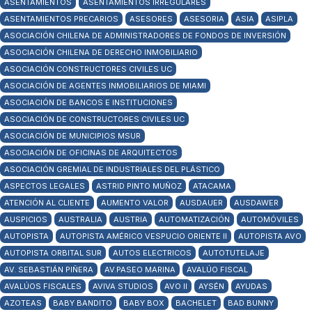
ASENTAMIENTOS
ASENTAMIENTOS IRREGULARES
ASENTAMIENTOS PRECARIOS
ASESORES
ASESORIA
ASIA
ASIPLA
ASOCIACIÓN CHILENA DE ADMINISTRADORES DE FONDOS DE INVERSIÓN
ASOCIACIÓN CHILENA DE DERECHO INMOBILIARIO
ASOCIACIÓN CONSTRUCTORES CIVILES UC
ASOCIACIÓN DE AGENTES INMOBILIARIOS DE MIAMI
ASOCIACIÓN DE BANCOS E INSTITUCIONES
ASOCIACIÓN DE CONSTRUCTORES CIVILES UC
ASOCIACIÓN DE MUNICIPIOS MSUR
ASOCIACIÓN DE OFICINAS DE ARQUITECTOS
ASOCIACIÓN GREMIAL DE INDUSTRIALES DEL PLÁSTICO
ASPECTOS LEGALES
ASTRID PINTO MUÑOZ
ATACAMA
ATENCIÓN AL CLIENTE
AUMENTO VALOR
AUSDAUER
AUSDAWER
AUSPICIOS
AUSTRALIA
AUSTRIA
AUTOMATIZACIÓN
AUTOMÓVILES
AUTOPISTA
AUTOPISTA AMÉRICO VESPUCIO ORIENTE II
AUTOPISTA AVO
AUTOPISTA ORBITAL SUR
AUTOS ELECTRICOS
AUTOTUTELAJE
AV. SEBASTIÁN PIÑERA
AV.PASEO MARINA
AVALÚO FISCAL
AVALÚOS FISCALES
AVIVA STUDIOS
AVO II
AYSÉN
AYUDAS
AZOTEAS
BABY BANDITO
BABY BOX
BACHELET
BAD BUNNY