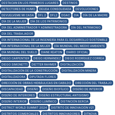
DESTACAN EN LOS PRIMEROS LUGARES
DESTINOS
DETECTORES DE HUMO
DEUDA CONSOLIDADA
DEVOLUCIONES
DEVUELVEME MI CASA
DFL 2
DFL2
DGAC
DIA
DÍA DE LA MADRE
DÍA DE LA MUJER
DÍA DE LOS PATRIMONIOS
DÍA DEL ADMINISTRADOR Y ADMINISTRADORA
DÍA DEL PATRIMONIO
DÍA DEL TRABAJADOR
DÍA INTERNACIONAL DE LA INGENIERÍA PARA EL DESARROLLO SOSTENIBLE
DÍA INTERNACIONAL DE LA MUJER
DÍA MUNDIAL DEL MEDIO AMBIENTE
DÍA MUNDIAL DEL SUELO
DIANE KEATON
DIARIO OFICIAL
DIEGO CARPENTIER
DIEGO HERNÁNDEZ
DIEGO RODRÍGUEZ CORREA
DIEGO SIMONETTI
DIETTER RAHMER
DIGITALIZACIÓN
DIGITALIZACIÓN DE LA CONSTRUCCIÓN
DIGITALIZACIÓN MINERA
DIGITALIZADORA
DIPUTADA FLORES
DIRECCIÓN DE OBRAS HIDRÁULICAS EN CABILDO
DIRECCIÓN DEL TRABAJO
DISCAPACIDAD
DISEÑO
DISEÑO BIOFÍLICO
DISEÑO DE INTERIOR
DISEÑO DE INTERIORES
DISEÑO ESTRUCTURAL ANTISISMO
DISEÑO INTERIOR
DISEÑO LUMÍNICO
DISTINCIÓN BERCIA
DISTRICT WORLD SUMMIT 2024
DISTRITO DE INNOVACIÓN V21
DISTRITOS COMERCIALES
DISTRITOS INNOVADORES
DITNOVA