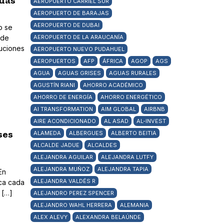
guas
AEROPUERTO CARRIEL SUR
AEROPUERTO DE BARAJAS
AEROPUERTO DE DUBAI
o se
 de
AEROPUERTO DE LA ARAUCANÍA
luciones
AEROPUERTO NUEVO PUDAHUEL
AEROPUERTOS
AFP
ÁFRICA
AGOP
AGS
AGUA
AGUAS GRISES
AGUAS RURALES
AGUSTÍN RIANI
AHORRO ACADÉMICO
AHORRO DE ENERGÍA
AHORRO ENERGÉTICO
AI TRANSFORMATION
AIM GLOBAL
AIRBNB
AIRE ACONDICIONADO
AL ASAD
AL-INVEST
ses
ALAMEDA
ALBERGUES
ALBERTO BEITIA
ALCALDE JADUE
ALCALDES
ALEJANDRA AGUILAR
ALEJANDRA LUTFY
ALEJANDRA MUÑOZ
ALEJANDRA TAPIA
En
ALEJANDRA VALDÉS R
ica cada
 […]
ALEJANDRO PEREZ SPENCER
ALEJANDRO WAHL HERRERA
ALEMANIA
ALEX ALEVY
ALEXANDRA BELAÚNDE