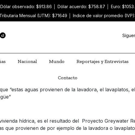
Dólar observado: $913.86
│
Dólar acuerdo: $758.87
│
Euro: $1053
Tributaria Mensual (UTM): $71649
│
Indice de valor promedio (IVP
Sígue
ias
Nacional
Mundo
Reportajes y Entrevistas
Contacto
 que “estas aguas provienen de la lavadora, el lavaplatos,
agüe”
vivienda hídrica, es el resultado del Proyecto Greywater R
las que provienen de por ejemplo de la lavadora o lavaplat