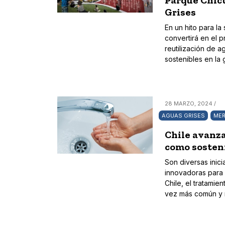
Parque Chicu
Grises
En un hito para la
convertirá en el p
reutilización de a
sostenibles en la
28 MARZO, 2024 /
AGUAS GRISES
MER
Chile avanza
como sosten
Son diversas inic
innovadoras para 
Chile, el tratamie
vez más común y r