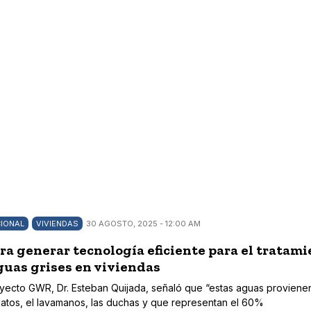
IONAL
VIVIENDAS
30 AGOSTO, 2025 - 12:00 AM
ra generar tecnología eficiente para el tratam
guas grises en viviendas
royecto GWR, Dr. Esteban Quijada, señaló que “estas aguas proviene
platos, el lavamanos, las duchas y que representan el 60%