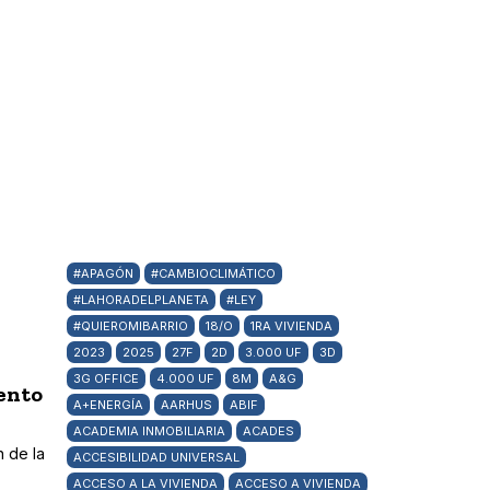
#APAGÓN
#CAMBIOCLIMÁTICO
#LAHORADELPLANETA
#LEY
#QUIEROMIBARRIO
18/O
1RA VIVIENDA
2023
2025
27F
2D
3.000 UF
3D
3G OFFICE
4.000 UF
8M
A&G
iento
A+ENERGÍA
AARHUS
ABIF
ACADEMIA INMOBILIARIA
ACADES
n de la
ACCESIBILIDAD UNIVERSAL
ACCESO A LA VIVIENDA
ACCESO A VIVIENDA