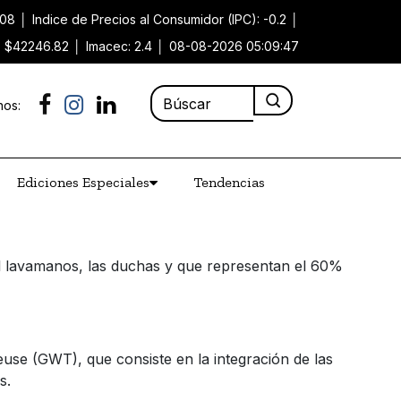
.08
│
Indice de Precios al Consumidor (IPC): -0.2
│
): $42246.82
│
Imacec: 2.4
│
08-08-2026 05:09:47
nos:
Ediciones Especiales
Tendencias
 el lavamanos, las duchas y que representan el 60%
euse (GWT), que consiste en la integración de las
os.