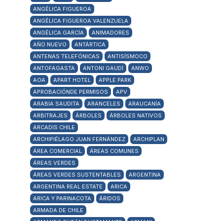
ANGÉLICA FIGUEROA
ANGÉLICA FIGUEROA VALENZUELA
ANGÉLICA GARCÍA
ANIMADORES
AÑO NUEVO
ANTÁRTICA
ANTENAS TELEFÓNICAS
ANTISÍSMOCO
ANTOFAGASTA
ANTONI GAUDÍ
ANWO
AOA
APART HOTEL
APPLE PARK
APROBACIÓNDE PERMISOS
APV
ARABIA SAUDITA
ARANCELES
ARAUCANÍA
ARBITRAJES
ÁRBOLES
ÁRBOLES NATIVOS
ARCADIS CHILE
ARCHIPIÉLAGO JUAN FERNÁNDEZ
ARCHIPLAN
ÁREA COMERCIAL
ÁREAS COMUNES
ÁREAS VERDES
ÁREAS VERDES SUSTENTABLES
ARGENTINA
ARGENTINA REAL ESTATE
ARICA
ARICA Y PARINACOTA
ÁRIDOS
ARMADA DE CHILE