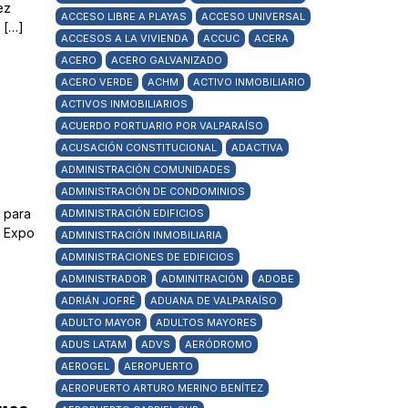
ez
ACCESO LIBRE A PLAYAS
ACCESO UNIVERSAL
 […]
ACCESOS A LA VIVIENDA
ACCUC
ACERA
ACERO
ACERO GALVANIZADO
ACERO VERDE
ACHM
ACTIVO INMOBILIARIO
ACTIVOS INMOBILIARIOS
ACUERDO PORTUARIO POR VALPARAÍSO
ACUSACIÓN CONSTITUCIONAL
ADACTIVA
ADMINISTRACIÓN COMUNIDADES
ADMINISTRACIÓN DE CONDOMINIOS
 para
ADMINISTRACIÓN EDIFICIOS
a Expo
ADMINISTRACIÓN INMOBILIARIA
ADMINISTRACIONES DE EDIFICIOS
ADMINISTRADOR
ADMINITRACIÓN
ADOBE
ADRIÁN JOFRÉ
ADUANA DE VALPARAÍSO
ADULTO MAYOR
ADULTOS MAYORES
ADUS LATAM
ADVS
AERÓDROMO
AEROGEL
AEROPUERTO
AEROPUERTO ARTURO MERINO BENÍTEZ