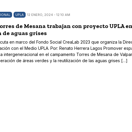
IONAL
UPLA
12 ENERO, 2024 - 12:10 AM
orres de Mesana trabajan con proyecto UPLA e
n de aguas grises
ejecuta en marco del Fondo Social CreaLab 2023 que organiza la Dire
ación con el Medio UPLA. Por: Renato Herrera Lagos Promover esp
ia intergeneracional en el campamento Torres de Mesana de Valpar
eración de áreas verdes y la reutilización de las aguas grises […]