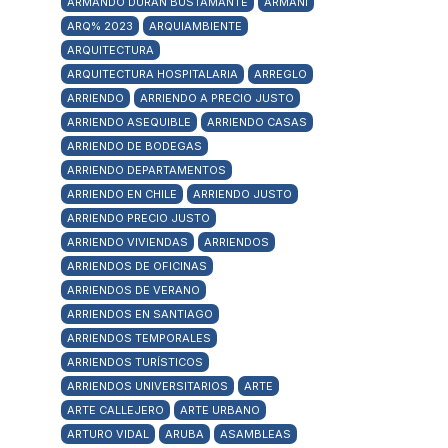
ARMANDO DURÁN BUSTAMANTE
ARMANI
ARQ% 2023
ARQUIAMBIENTE
ARQUITECTURA
ARQUITECTURA HOSPITALARIA
ARREGLO
ARRIENDO
ARRIENDO A PRECIO JUSTO
ARRIENDO ASEQUIBLE
ARRIENDO CASAS
ARRIENDO DE BODEGAS
ARRIENDO DEPARTAMENTOS
ARRIENDO EN CHILE
ARRIENDO JUSTO
ARRIENDO PRECIO JUSTO
ARRIENDO VIVIENDAS
ARRIENDOS
ARRIENDOS DE OFICINAS
ARRIENDOS DE VERANO
ARRIENDOS EN SANTIAGO
ARRIENDOS TEMPORALES
ARRIENDOS TURÍSTICOS
ARRIENDOS UNIVERSITARIOS
ARTE
ARTE CALLEJERO
ARTE URBANO
ARTURO VIDAL
ARUBA
ASAMBLEAS