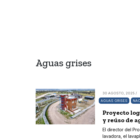
Aguas grises
30 AGOSTO, 2025 /
AGUAS GRISES
NAC
Proyecto log
y reúso de a
El director del P
lavadora, el lava