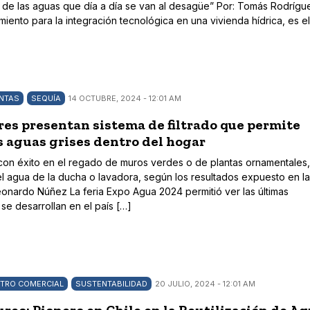
e las aguas que día a día se van al desagüe” Por: Tomás Rodrígu
iento para la integración tecnológica en una vivienda hídrica, es el
NTAS
SEQUÍA
14 OCTUBRE, 2024 - 12:01 AM
es presentan sistema de filtrado que permite
as aguas grises dentro del hogar
on éxito en el regado de muros verdes o de plantas ornamentales,
el agua de la ducha o lavadora, según los resultados expuesto en l
onardo Núñez La feria Expo Agua 2024 permitió ver las últimas
se desarrollan en el país […]
TRO COMERCIAL
SUSTENTABILIDAD
20 JULIO, 2024 - 12:01 AM