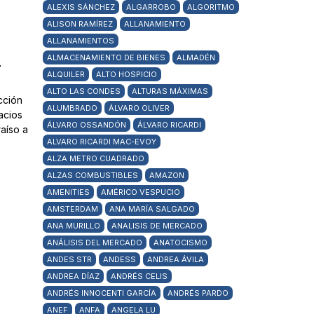
ALEXIS SÁNCHEZ
ALGARROBO
ALGORITMO
ALISON RAMÍREZ
ALLANAMIENTO
ALLANAMIENTOS
ALMACENAMIENTO DE BIENES
ALMADÉN
n
ALQUILER
ALTO HOSPICIO
ALTO LAS CONDES
ALTURAS MÁXIMAS
cción
ALUMBRADO
ÁLVARO OLIVER
acios
ÁLVARO OSSANDÓN
ÁLVARO RICARDI
aíso a
ALVARO RICARDI MAC-EVOY
ALZA METRO CUADRADO
ALZAS COMBUSTIBLES
AMAZON
AMENITIES
AMÉRICO VESPUCIO
AMSTERDAM
ANA MARÍA SALGADO
ANA MURILLO
ANALISIS DE MERCADO
ANÁLISIS DEL MERCADO
ANATOCISMO
ANDES STR
ANDESS
ANDREA ÁVILA
ANDREA DÍAZ
ANDRÉS CELIS
ANDRÉS INNOCENTI GARCÍA
ANDRÉS PARDO
ANEF
ANFA
ANGELA LU