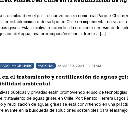
reo: Pionero en Chile en la Reutilización de A
 sostenibilidad en el país, el nuevo centro comercial Parque Chicure
rimer establecimiento de su tipo en Chile en implementar un sistema
guas grises. Esta iniciativa responde a la creciente necesidad de so
 gestión del agua, una preocupación mundial frente a […]
CADO INMOBILIARIO
NACIONAL
28 MARZO, 2024 - 12:01 AM
 en el tratamiento y reutilización de aguas gri
ibilidad ambiental
iativas públicas y privadas están promoviendo el uso de tecnologías
el tratamiento de aguas grises en Chile. Por: Renato Herrera Lagos 
nto y reutilización de aguas grises se está convirtiendo en una práct
elevante en la búsqueda de soluciones sostenibles para el manejo