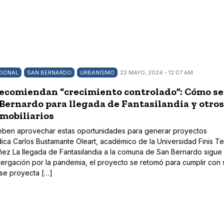
CIONAL
SAN BERNARDO
URBANISMO
22 MAYO, 2024 - 12:07 AM
recomiendan “crecimiento controlado”: Cómo se
Bernardo para llegada de Fantasilandia y otros
mobiliarios
deben aprovechar estas oportunidades para generar proyectos
dica Carlos Bustamante Oleart, académico de la Universidad Finis Te
ez La llegada de Fantasilandia a la comuna de San Bernardo sigue
stergación por la pandemia, el proyecto se retomó para cumplir con 
se proyecta […]