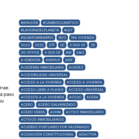
#APAGÓN
#CAMBIOCLIMÁTICO
#LAHORADELPLANETA
#LEY
#QUIEROMIBARRIO
18/O
1RA VIVIENDA
2023
2025
27F
2D
3.000 UF
3D
3G OFFICE
4.000 UF
8M
A&G
A+ENERGÍA
AARHUS
ABIF
ACADEMIA INMOBILIARIA
ACADES
ACCESIBILIDAD UNIVERSAL
ACCESO A LA VIVIENDA
ACCESO A VIVIENDA
rrae.
ACCESO LIBRE A PLAYAS
ACCESO UNIVERSAL
 a paso
ACCESOS A LA VIVIENDA
ACCUC
ACERA
su
ACERO
ACERO GALVANIZADO
ACERO VERDE
ACHM
ACTIVO INMOBILIARIO
ACTIVOS INMOBILIARIOS
ACUERDO PORTUARIO POR VALPARAÍSO
ACUSACIÓN CONSTITUCIONAL
ADACTIVA