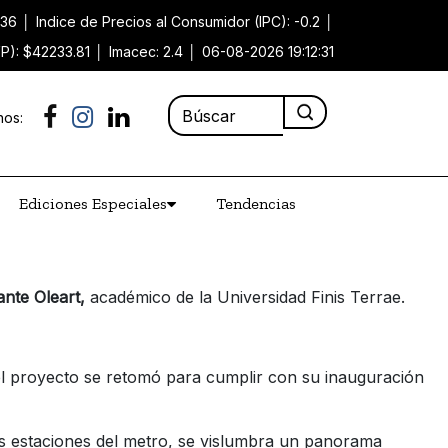
.36
│
Indice de Precios al Consumidor (IPC): -0.2
│
VP): $42233.81
│
Imacec: 2.4
│
06-08-2026 19:12:31
nos:
Ediciones Especiales
Tendencias
nte Oleart,
académico de la Universidad Finis Terrae.
el proyecto se retomó para cumplir con su inauguración
as estaciones del metro, se vislumbra un panorama