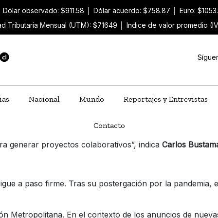
│
Dólar observado: $911.58
│
Dólar acuerdo: $758.87
│
Euro: $1053
ad Tributaria Mensual (UTM): $71649
│
Indice de valor promedio (I
Sígue
ias
Nacional
Mundo
Reportajes y Entrevistas
Contacto
a generar proyectos colaborativos”, indica
Carlos Bustama
igue a paso firme. Tras su postergación por la pandemia, 
ión Metropolitana. En el contexto de los anuncios de nuev