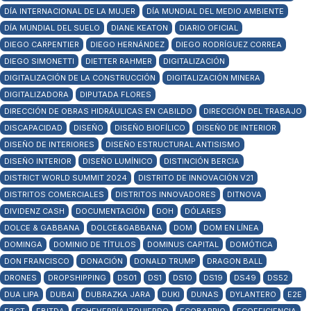
DÍA INTERNACIONAL DE LA MUJER
DÍA MUNDIAL DEL MEDIO AMBIENTE
DÍA MUNDIAL DEL SUELO
DIANE KEATON
DIARIO OFICIAL
DIEGO CARPENTIER
DIEGO HERNÁNDEZ
DIEGO RODRÍGUEZ CORREA
DIEGO SIMONETTI
DIETTER RAHMER
DIGITALIZACIÓN
DIGITALIZACIÓN DE LA CONSTRUCCIÓN
DIGITALIZACIÓN MINERA
DIGITALIZADORA
DIPUTADA FLORES
DIRECCIÓN DE OBRAS HIDRÁULICAS EN CABILDO
DIRECCIÓN DEL TRABAJO
DISCAPACIDAD
DISEÑO
DISEÑO BIOFÍLICO
DISEÑO DE INTERIOR
DISEÑO DE INTERIORES
DISEÑO ESTRUCTURAL ANTISISMO
DISEÑO INTERIOR
DISEÑO LUMÍNICO
DISTINCIÓN BERCIA
DISTRICT WORLD SUMMIT 2024
DISTRITO DE INNOVACIÓN V21
DISTRITOS COMERCIALES
DISTRITOS INNOVADORES
DITNOVA
DIVIDENZ CASH
DOCUMENTACIÓN
DOH
DÓLARES
DOLCE & GABBANA
DOLCE&GABBANA
DOM
DOM EN LÍNEA
DOMINGA
DOMINIO DE TÍTULOS
DOMINUS CAPITAL
DOMÓTICA
DON FRANCISCO
DONACIÓN
DONALD TRUMP
DRAGON BALL
DRONES
DROPSHIPPING
DS01
DS1
DS10
DS19
DS49
DS52
DUA LIPA
DUBAI
DUBRAZKA JARA
DUKI
DUNAS
DYLANTERO
E2E