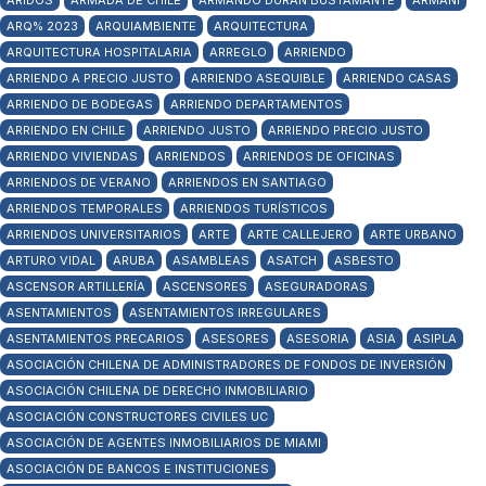
ÁRIDOS
ARMADA DE CHILE
ARMANDO DURÁN BUSTAMANTE
ARMANI
ARQ% 2023
ARQUIAMBIENTE
ARQUITECTURA
ARQUITECTURA HOSPITALARIA
ARREGLO
ARRIENDO
ARRIENDO A PRECIO JUSTO
ARRIENDO ASEQUIBLE
ARRIENDO CASAS
ARRIENDO DE BODEGAS
ARRIENDO DEPARTAMENTOS
ARRIENDO EN CHILE
ARRIENDO JUSTO
ARRIENDO PRECIO JUSTO
ARRIENDO VIVIENDAS
ARRIENDOS
ARRIENDOS DE OFICINAS
ARRIENDOS DE VERANO
ARRIENDOS EN SANTIAGO
ARRIENDOS TEMPORALES
ARRIENDOS TURÍSTICOS
ARRIENDOS UNIVERSITARIOS
ARTE
ARTE CALLEJERO
ARTE URBANO
ARTURO VIDAL
ARUBA
ASAMBLEAS
ASATCH
ASBESTO
ASCENSOR ARTILLERÍA
ASCENSORES
ASEGURADORAS
ASENTAMIENTOS
ASENTAMIENTOS IRREGULARES
ASENTAMIENTOS PRECARIOS
ASESORES
ASESORIA
ASIA
ASIPLA
ASOCIACIÓN CHILENA DE ADMINISTRADORES DE FONDOS DE INVERSIÓN
ASOCIACIÓN CHILENA DE DERECHO INMOBILIARIO
ASOCIACIÓN CONSTRUCTORES CIVILES UC
ASOCIACIÓN DE AGENTES INMOBILIARIOS DE MIAMI
ASOCIACIÓN DE BANCOS E INSTITUCIONES