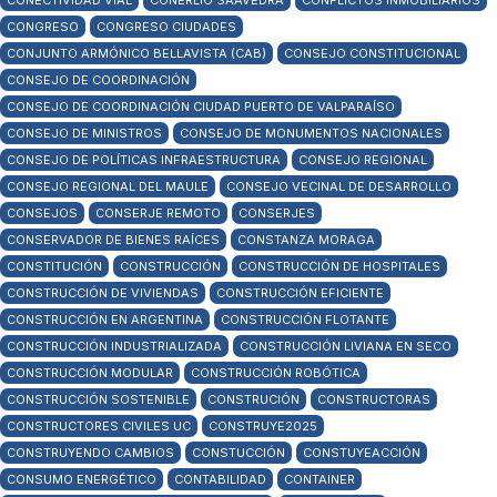
CONECTIVIDAD VIAL
CONERLIO SAAVEDRA
CONFLICTOS INMOBILIARIOS
CONGRESO
CONGRESO CIUDADES
CONJUNTO ARMÓNICO BELLAVISTA (CAB)
CONSEJO CONSTITUCIONAL
CONSEJO DE COORDINACIÓN
CONSEJO DE COORDINACIÓN CIUDAD PUERTO DE VALPARAÍSO
CONSEJO DE MINISTROS
CONSEJO DE MONUMENTOS NACIONALES
CONSEJO DE POLÍTICAS INFRAESTRUCTURA
CONSEJO REGIONAL
CONSEJO REGIONAL DEL MAULE
CONSEJO VECINAL DE DESARROLLO
CONSEJOS
CONSERJE REMOTO
CONSERJES
CONSERVADOR DE BIENES RAÍCES
CONSTANZA MORAGA
CONSTITUCIÓN
CONSTRUCCIÓN
CONSTRUCCIÓN DE HOSPITALES
CONSTRUCCIÓN DE VIVIENDAS
CONSTRUCCIÓN EFICIENTE
CONSTRUCCIÓN EN ARGENTINA
CONSTRUCCIÓN FLOTANTE
CONSTRUCCIÓN INDUSTRIALIZADA
CONSTRUCCIÓN LIVIANA EN SECO
CONSTRUCCIÓN MODULAR
CONSTRUCCIÓN ROBÓTICA
CONSTRUCCIÓN SOSTENIBLE
CONSTRUCIÓN
CONSTRUCTORAS
CONSTRUCTORES CIVILES UC
CONSTRUYE2025
CONSTRUYENDO CAMBIOS
CONSTUCCIÓN
CONSTUYEACCIÓN
CONSUMO ENERGÉTICO
CONTABILIDAD
CONTAINER