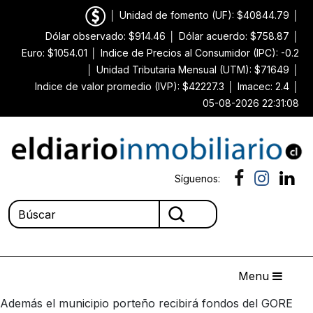
│
Unidad de fomento (UF): $40844.79
│
Dólar observado: $914.46
│
Dólar acuerdo: $758.87
│
Euro: $1054.01
│
Indice de Precios al Consumidor (IPC): -0.2
│
Unidad Tributaria Mensual (UTM): $71649
│
Indice de valor promedio (IVP): $42227.3
│
Imacec: 2.4
│
05-08-2026 22:31:08
Síguenos:
Menu
Además el municipio porteño recibirá fondos del GORE