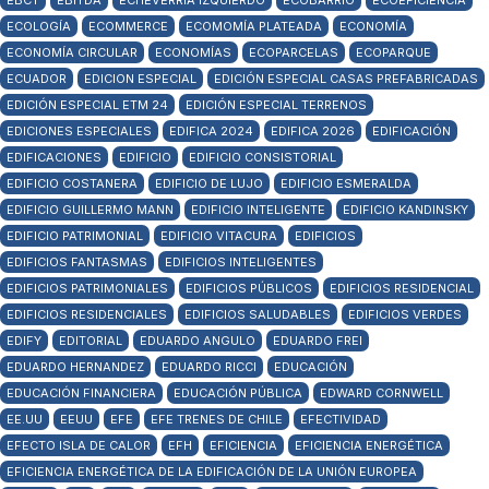
EBCT
EBITDA
ECHEVERRÍA IZQUIERDO
ECOBARRIO
ECOEFICIENCIA
ECOLOGÍA
ECOMMERCE
ECOMOMÍA PLATEADA
ECONOMÍA
ECONOMÍA CIRCULAR
ECONOMÍAS
ECOPARCELAS
ECOPARQUE
ECUADOR
EDICION ESPECIAL
EDICIÓN ESPECIAL CASAS PREFABRICADAS
EDICIÓN ESPECIAL ETM 24
EDICIÓN ESPECIAL TERRENOS
EDICIONES ESPECIALES
EDIFICA 2024
EDIFICA 2026
EDIFICACIÓN
EDIFICACIONES
EDIFICIO
EDIFICIO CONSISTORIAL
EDIFICIO COSTANERA
EDIFICIO DE LUJO
EDIFICIO ESMERALDA
EDIFICIO GUILLERMO MANN
EDIFICIO INTELIGENTE
EDIFICIO KANDINSKY
EDIFICIO PATRIMONIAL
EDIFICIO VITACURA
EDIFICIOS
EDIFICIOS FANTASMAS
EDIFICIOS INTELIGENTES
EDIFICIOS PATRIMONIALES
EDIFICIOS PÚBLICOS
EDIFICIOS RESIDENCIAL
EDIFICIOS RESIDENCIALES
EDIFICIOS SALUDABLES
EDIFICIOS VERDES
EDIFY
EDITORIAL
EDUARDO ANGULO
EDUARDO FREI
EDUARDO HERNANDEZ
EDUARDO RICCI
EDUCACIÓN
EDUCACIÓN FINANCIERA
EDUCACIÓN PÚBLICA
EDWARD CORNWELL
EE.UU
EEUU
EFE
EFE TRENES DE CHILE
EFECTIVIDAD
EFECTO ISLA DE CALOR
EFH
EFICIENCIA
EFICIENCIA ENERGÉTICA
EFICIENCIA ENERGÉTICA DE LA EDIFICACIÓN DE LA UNIÓN EUROPEA