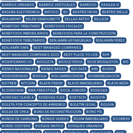
BARRIOS URBANOS
BARRIOS VERTICALES
BARROCO
BASILEA III
BASURA ELECTRÓNICA
BATUCO
BC
BEATRIZ HEVIA
BEATRIZ MELLA
BEAUMONT
BELÉN SANGUINETTI
BELLAS ARTES
BELLEZA
BENEFICIO TRIBUTARIO
BENEFICIOS FISCALES
BENEFICIOS INMOBILIARIOS
BENEFICIOS PARA LA CONSTRUCCIÓN
BENEFICIOS TRIBUTARIOS
BENJAMÍN ASTABURUAG
BENJAMÍN PÉREZ
BENJAMÍN SIMS
BEST MANAGED COMPANIES
BEST MANAGED COMPANIES 2023
BEST PLACE TO LIVE
BHP
BICENTENARIO UC
BICICLETA
BICICLETEROS
BICIS MOSQUITOS
BID
BIENES NACIONALES
BIENES RAÍCES
BIG DATA
BIM
BIOBÍO
BIODIVERSIDAD
BIOFILIA
BIOLUMINISCENCIA
BIORREMEDIACIÓN
BIOTREN
BITCOIN
BLACK FRIDAY
BLACK INMOBILIARIO
BLACK WEEK
BLOCKCHAIN
BMX FREESTYLE
BOCA JUNIORS
BODEGAS
BODEGAS CLASE A
BODEGAS FLEX
BOETSCH
BOGOTÁ
BOLETA POR CONCEPTO DE ARRIENDO
BOLETÍN LEGAL
BOLIVIA
BOLSA DE CHILE
BONO DE RECONSTRUCCIÓN
BONO PIE
BONOS DE CARBONO
BONOS VERDES
BOOM INMOBILIARIO
BOOMERS
BORDE COSTERO
BOSQUE NATIVO
BOSQUES URBANOS