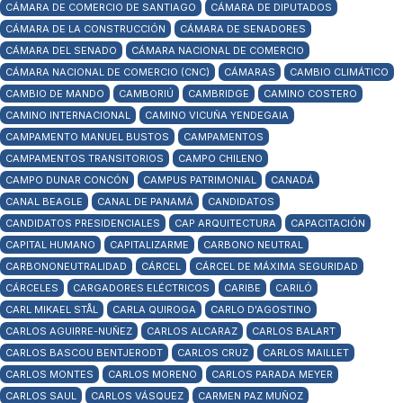
CÁMARA DE COMERCIO DE SANTIAGO
CÁMARA DE DIPUTADOS
CÁMARA DE LA CONSTRUCCIÓN
CÁMARA DE SENADORES
CÁMARA DEL SENADO
CÁMARA NACIONAL DE COMERCIO
CÁMARA NACIONAL DE COMERCIO (CNC)
CÁMARAS
CAMBIO CLIMÁTICO
CAMBIO DE MANDO
CAMBORIÚ
CAMBRIDGE
CAMINO COSTERO
CAMINO INTERNACIONAL
CAMINO VICUÑA YENDEGAIA
CAMPAMENTO MANUEL BUSTOS
CAMPAMENTOS
CAMPAMENTOS TRANSITORIOS
CAMPO CHILENO
CAMPO DUNAR CONCÓN
CAMPUS PATRIMONIAL
CANADÁ
CANAL BEAGLE
CANAL DE PANAMÁ
CANDIDATOS
CANDIDATOS PRESIDENCIALES
CAP ARQUITECTURA
CAPACITACIÓN
CAPITAL HUMANO
CAPITALIZARME
CARBONO NEUTRAL
CARBONONEUTRALIDAD
CÁRCEL
CÁRCEL DE MÁXIMA SEGURIDAD
CÁRCELES
CARGADORES ELÉCTRICOS
CARIBE
CARILÓ
CARL MIKAEL STÅL
CARLA QUIROGA
CARLO D'AGOSTINO
CARLOS AGUIRRE-NUÑEZ
CARLOS ALCARAZ
CARLOS BALART
CARLOS BASCOU BENTJERODT
CARLOS CRUZ
CARLOS MAILLET
CARLOS MONTES
CARLOS MORENO
CARLOS PARADA MEYER
CARLOS SAUL
CARLOS VÁSQUEZ
CARMEN PAZ MUÑOZ