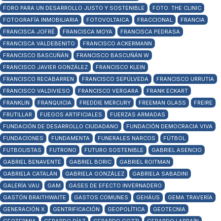
FORO PARA UN DESARROLLO JUSTO Y SOSTENIBLE
FOTO: THE CLINIC
FOTOGRAFÍA INMOBILIARIA
FOTOVOLTAICA
FRACCIONAL
FRANCIA
FRANCISCA JOFRÉ
FRANCISCA MOYA
FRANCISCA PEDRASA
FRANCISCA VALDEBENITO
FRANCISCO ACKERMANN
FRANCISCO BASCUÑÁN
FRANCISCO BASCUÑÁN W
FRANCISCO JAVIER GONZÁLEZ
FRANCISCO KLEIN
FRANCISCO RECABARREN
FRANCISCO SEPÚLVEDA
FRANCISCO URRUTIA
FRANCISCO VALDIVIESO
FRANCISCO VERGARA
FRANK ECKART
FRANKLIN
FRANQUICIA
FREDDIE MERCURY
FREEMAN GLASS
FREIRE
FRUTILLAR
FUEGOS ARTIFICIALES
FUERZAS ARMADAS
FUNDACIÓN DE DESARROLLO CIUDADANO
FUNDACIÓN DEMOCRACIA VIVA
FUNDACIONES
FUNDAMENTA
FUNERALES NARCOS
FÚTBOL
FUTBOLISTAS
FUTRONO
FUTURO SOSTENIBLE
GABRIEL ASENCIO
GABRIEL BENAVENTE
GABRIEL BORIC
GABRIEL ROITMAN
GABRIELA CATALÁN
GABRIELA GONZÁLEZ
GABRIELA SABADINI
GALERÍA VAU
GAM
GASES DE EFECTO INVERNADERO
GASTÓN BRAITHWAITE
GASTOS COMUNES
GEHÄUS
GEMA TRAVERÍA
GENERACIÓN X
GENTRIFICACIÓN
GEOPOLÍTICA
GEOTECNIA