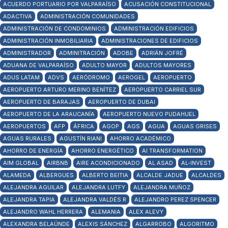
ACUERDO PORTUARIO POR VALPARAÍSO
ACUSACIÓN CONSTITUCIONAL
ADACTIVA
ADMINISTRACIÓN COMUNIDADES
ADMINISTRACIÓN DE CONDOMINIOS
ADMINISTRACIÓN EDIFICIOS
ADMINISTRACIÓN INMOBILIARIA
ADMINISTRACIONES DE EDIFICIOS
ADMINISTRADOR
ADMINITRACIÓN
ADOBE
ADRIÁN JOFRÉ
ADUANA DE VALPARAÍSO
ADULTO MAYOR
ADULTOS MAYORES
ADUS LATAM
ADVS
AERÓDROMO
AEROGEL
AEROPUERTO
AEROPUERTO ARTURO MERINO BENÍTEZ
AEROPUERTO CARRIEL SUR
AEROPUERTO DE BARAJAS
AEROPUERTO DE DUBAI
AEROPUERTO DE LA ARAUCANÍA
AEROPUERTO NUEVO PUDAHUEL
AEROPUERTOS
AFP
ÁFRICA
AGOP
AGS
AGUA
AGUAS GRISES
AGUAS RURALES
AGUSTÍN RIANI
AHORRO ACADÉMICO
AHORRO DE ENERGÍA
AHORRO ENERGÉTICO
AI TRANSFORMATION
AIM GLOBAL
AIRBNB
AIRE ACONDICIONADO
AL ASAD
AL-INVEST
ALAMEDA
ALBERGUES
ALBERTO BEITIA
ALCALDE JADUE
ALCALDES
ALEJANDRA AGUILAR
ALEJANDRA LUTFY
ALEJANDRA MUÑOZ
ALEJANDRA TAPIA
ALEJANDRA VALDÉS R
ALEJANDRO PEREZ SPENCER
ALEJANDRO WAHL HERRERA
ALEMANIA
ALEX ALEVY
ALEXANDRA BELAÚNDE
ALEXIS SÁNCHEZ
ALGARROBO
ALGORITMO