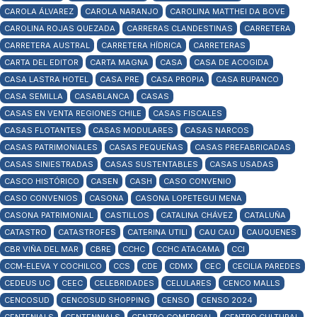
CAROLA ÁLVAREZ
CAROLA NARANJO
CAROLINA MATTHEI DA BOVE
CAROLINA ROJAS QUEZADA
CARRERAS CLANDESTINAS
CARRETERA
CARRETERA AUSTRAL
CARRETERA HÍDRICA
CARRETERAS
CARTA DEL EDITOR
CARTA MAGNA
CASA
CASA DE ACOGIDA
CASA LASTRA HOTEL
CASA PRE
CASA PROPIA
CASA RUPANCO
CASA SEMILLA
CASABLANCA
CASAS
CASAS EN VENTA REGIONES CHILE
CASAS FISCALES
CASAS FLOTANTES
CASAS MODULARES
CASAS NARCOS
CASAS PATRIMONIALES
CASAS PEQUEÑAS
CASAS PREFABRICADAS
CASAS SINIESTRADAS
CASAS SUSTENTABLES
CASAS USADAS
CASCO HISTÓRICO
CASEN
CASH
CASO CONVENIO
CASO CONVENIOS
CASONA
CASONA LOPETEGUI MENA
CASONA PATRIMONIAL
CASTILLOS
CATALINA CHÁVEZ
CATALUÑA
CATASTRO
CATASTROFES
CATERINA UTILI
CAU CAU
CAUQUENES
CBR VIÑA DEL MAR
CBRE
CCHC
CCHC ATACAMA
CCI
CCM-ELEVA Y COCHILCO
CCS
CDE
CDMX
CEC
CECILIA PAREDES
CEDEUS UC
CEEC
CELEBRIDADES
CELULARES
CENCO MALLS
CENCOSUD
CENCOSUD SHOPPING
CENSO
CENSO 2024