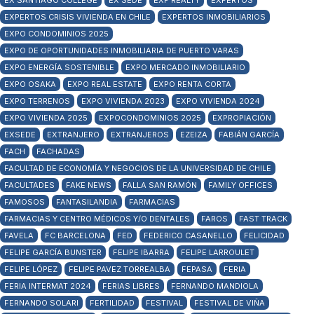
EX SANTIAGO COLLEGE
EX SEDE
EXP REALTY
EXPERTOS
EXPERTOS CRISIS VIVIENDA EN CHILE
EXPERTOS INMOBILIARIOS
EXPO CONDOMINIOS 2025
EXPO DE OPORTUNIDADES INMOBILIARIA DE PUERTO VARAS
EXPO ENERGÍA SOSTENIBLE
EXPO MERCADO INMOBILIARIO
EXPO OSAKA
EXPO REAL ESTATE
EXPO RENTA CORTA
EXPO TERRENOS
EXPO VIVIENDA 2023
EXPO VIVIENDA 2024
EXPO VIVIENDA 2025
EXPOCONDOMINIOS 2025
EXPROPIACIÓN
EXSEDE
EXTRANJERO
EXTRANJEROS
EZEIZA
FABIÁN GARCÍA
FACH
FACHADAS
FACULTAD DE ECONOMÍA Y NEGOCIOS DE LA UNIVERSIDAD DE CHILE
FACULTADES
FAKE NEWS
FALLA SAN RAMÓN
FAMILY OFFICES
FAMOSOS
FANTASILANDIA
FARMACIAS
FARMACIAS Y CENTRO MÉDICOS Y/O DENTALES
FAROS
FAST TRACK
FAVELA
FC BARCELONA
FED
FEDERICO CASANELLO
FELICIDAD
FELIPE GARCÍA BUNSTER
FELIPE IBARRA
FELIPE LARROULET
FELIPE LÓPEZ
FELIPE PAVEZ TORREALBA
FEPASA
FERIA
FERIA INTERMAT 2024
FERIAS LIBRES
FERNANDO MANDIOLA
FERNANDO SOLARI
FERTILIDAD
FESTIVAL
FESTIVAL DE VIÑA