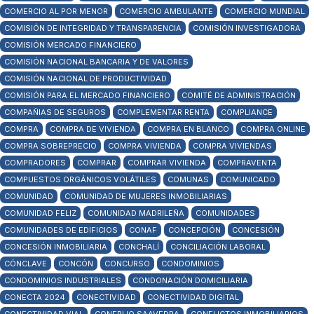
COMERCIO AL POR MENOR
COMERCIO AMBULANTE
COMERCIO MUNDIAL
COMISIÓN DE INTEGRIDAD Y TRANSPARENCIA
COMISIÓN INVESTIGADORA
COMISIÓN MERCADO FINANCIERO
COMISIÓN NACIONAL BANCARIA Y DE VALORES
COMISIÓN NACIONAL DE PRODUCTIVIDAD
COMISIÓN PARA EL MERCADO FINANCIERO
COMITÉ DE ADMINISTRACIÓN
COMPAÑIAS DE SEGUROS
COMPLEMENTAR RENTA
COMPLIANCE
COMPRA
COMPRA DE VIVIENDA
COMPRA EN BLANCO
COMPRA ONLINE
COMPRA SOBREPRECIO
COMPRA VIVIENDA
COMPRA VIVIENDAS
COMPRADORES
COMPRAR
COMPRAR VIVIENDA
COMPRAVENTA
COMPUESTOS ORGÁNICOS VOLÁTILES
COMUNAS
COMUNICADO
COMUNIDAD
COMUNIDAD DE MUJERES INMOBILIARIAS
COMUNIDAD FELIZ
COMUNIDAD MADRILEÑA
COMUNIDADES
COMUNIDADES DE EDIFICIOS
CONAF
CONCEPCIÓN
CONCESIÓN
CONCESIÓN INMOBILIARIA
CONCHALÍ
CONCILIACIÓN LABORAL
CÓNCLAVE
CONCÓN
CONCURSO
CONDOMINIOS
CONDOMINIOS INDUSTRIALES
CONDONACIÓN DOMICILIARIA
CONECTA 2024
CONECTIVIDAD
CONECTIVIDAD DIGITAL