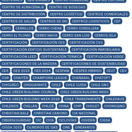
CENTENIALS
CENTENNIALS
CENTRO COMERCIAL
CENTRO CULTURAL
CENTRO DE ALMACENAJE
CENTRO DE BODEGAS
CENTRO DE DISTRIBUCIÓN
CENTRO LOGÍSTICO
CENTROS COMERCIALES
CENTROS DE SALUD
CENTROS DE SKI
CENTROS LOGISTICOS
CEP
CEPO
CERRILLOS
CERRO CHENA
CERRO CORDILLERA
CERRO EL PLOMO
CERRO NAVIA
CERRO SAN LUIS
CERROS ISLA
CERTIFICACIÓN
CERTIFICACIÓN CES
CERTIFICACIÓN CVS
CERTIFICACIÓN EDIFICIO SUSTENTABLE
CERTIFICACIÓN INMOBILIARIA
CERTIFICACIÓN LEED
CERTIFICACIÓN TÉRMICA
CERTIFICACIÓN VERDE
CERTIFICACIONES DE LA MADERA
CERTIFICACIONES DE SOSTENIBILIDAD
CES
CES 2023
CES 2024
CESFAM
CÉSPED HÍBRIDO
CEUT
CEV
CGR
CHAITÉN
CHAMPIONS LEAGUE
CHAÑARAL
CHATGPT
CHICUREO
CHIGUAYANTE
CHILE
CHILE CUIDA
CHILE GBC
CHILE GREEN BUILDING COUNCIL
CHILE GREEN BUILDING WEEK
CHILE GREEN BUILDING WEEK 2026
CHILE TRANSPARENTE
CHILEHAUS
CHILENOS
CHILLÁN
CHILOÉ
CHINA
CHIP
CHOLET
CHONGQING
CHRISTIAN BALE
CHRISTIAN CANCINO
CIA NACIONAL
CIBERSEGURIDAD
CIC
CICA
CICLOVÍAS
CIGIDEN
CIGSA
CIGSA 2023
CILINDROS DE GAS
CINE
CINERARIOS