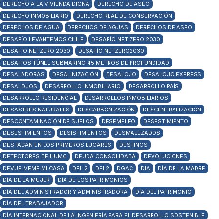
DERECHO A LA VIVIENDA DIGNA
DERECHO DE ASEO
DERECHO INMOBILIARIO
DERECHO REAL DE CONSERVACIÓN
DERECHOS DE AGUA
DERECHOS DE AGUAS
DERECHOS DE ASEO
DESAFÍO LEVANTEMOS CHILE
DESAFÍO NET ZERO 2030
DESAFÍO NETZERO 2030
DESAFÍO NETZERO2030
DESAFÍOS TÚNEL SUBMARINO 45 METROS DE PROFUNDIDAD
DESALADORAS
DESALINIZACIÓN
DESALOJO
DESALOJO EXPRESS
DESALOJOS
DESARROLLO INMOBILIARIO
DESARROLLO PAÍS
DESARROLLO RESIDENCIAL
DESARROLLOS INMOBILIARIOS
DESASTRES NATURALES
DESCARBONIZACIÓN
DESCENTRALIZACIÓN
DESCONTAMINACIÓN DE SUELOS
DESEMPLEO
DESESTIMIENTO
DESESTIMIENTOS
DESISTIMIENTOS
DESMALEZADOS
DESTACAN EN LOS PRIMEROS LUGARES
DESTINOS
DETECTORES DE HUMO
DEUDA CONSOLIDADA
DEVOLUCIONES
DEVUELVEME MI CASA
DFL 2
DFL2
DGAC
DIA
DÍA DE LA MADRE
DÍA DE LA MUJER
DÍA DE LOS PATRIMONIOS
DÍA DEL ADMINISTRADOR Y ADMINISTRADORA
DÍA DEL PATRIMONIO
DÍA DEL TRABAJADOR
DÍA INTERNACIONAL DE LA INGENIERÍA PARA EL DESARROLLO SOSTENIBLE