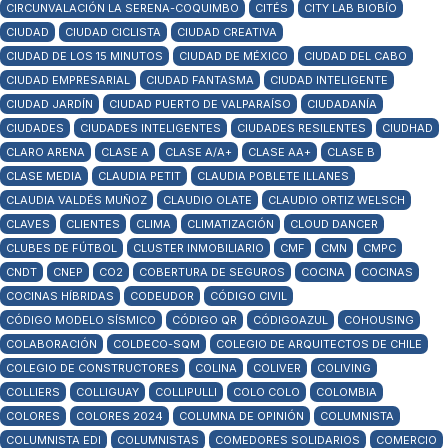
CIRCUNVALACIÓN LA SERENA-COQUIMBO
CITÉS
CITY LAB BIOBÍO
CIUDAD
CIUDAD CICLISTA
CIUDAD CREATIVA
CIUDAD DE LOS 15 MINUTOS
CIUDAD DE MÉXICO
CIUDAD DEL CABO
CIUDAD EMPRESARIAL
CIUDAD FANTASMA
CIUDAD INTELIGENTE
CIUDAD JARDÍN
CIUDAD PUERTO DE VALPARAÍSO
CIUDADANÍA
CIUDADES
CIUDADES INTELIGENTES
CIUDADES RESILENTES
CIUDHAD
CLARO ARENA
CLASE A
CLASE A/A+
CLASE AA+
CLASE B
CLASE MEDIA
CLAUDIA PETIT
CLAUDIA POBLETE ILLANES
CLAUDIA VALDÉS MUÑOZ
CLAUDIO OLATE
CLAUDIO ORTIZ WELSCH
CLAVES
CLIENTES
CLIMA
CLIMATIZACIÓN
CLOUD DANCER
CLUBES DE FÚTBOL
CLUSTER INMOBILIARIO
CMF
CMN
CMPC
CNDT
CNEP
CO2
COBERTURA DE SEGUROS
COCINA
COCINAS
COCINAS HÍBRIDAS
CODEUDOR
CÓDIGO CIVIL
CÓDIGO MODELO SÍSMICO
CÓDIGO QR
CÓDIGOAZUL
COHOUSING
COLABORACIÓN
COLDECO-SQM
COLEGIO DE ARQUITECTOS DE CHILE
COLEGIO DE CONSTRUCTORES
COLINA
COLIVER
COLIVING
COLLIERS
COLLIGUAY
COLLIPULLI
COLO COLO
COLOMBIA
COLORES
COLORES 2024
COLUMNA DE OPINIÓN
COLUMNISTA
COLUMNISTA EDI
COLUMNISTAS
COMEDORES SOLIDARIOS
COMERCIO