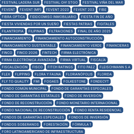
FESTIVAL LADERA SUR
FESTIVAL OH! STGO
FESTIVAL VIÑA DEL MAR
FEVENT
FEVENT (MP)
FEVENT 2023
FEVENT 203
FIBE
FIBRA OPTICA
FIDEICOMISO INMOBILIARIO
FIESTA FIN DE AÑO
FIESTA VIVIENDAS POR UN SUEÑO
FIESTAS PATRIAS
FIGITALES
FILANTROPIA
FILIPINAS
FILTRACIONES
FINAL DE AÑO 2025
FINANCIAMIENTO
FINANCIAMIENTO AUTOCONSTRUCCIÓN
FINANCIAMIENTO SUSTENTABLE
FINANCIAMIENTO VERDE
FINANCIERAS
FINCO
FINCO 2026
FINTECH
FIRMA ELECTRÓNICA
FIRMA ELECTRÓNICA AVANZADA
FIRMA VIRTUAL
FISCALÍA
FISCALIZACIÓN
FISCO
FITCH RATINGS
FITO PAEZ
FLEISCHMANN S.A
FLEX
FLIPPING
FLORA Y FAUNA
FLORIANÓPOLIS
FLORIDA
FLY TO QUALITY
FMI
FOGAES
FOLKESTONE
FONDECYT
FONDO COMÚN MUNICIPAL
FONDO DE GARANTÍAS ESPECIALES
FONDO DE GARANTÍAS ESTATALES
FONDO DE INVERSIÓN
FONDO DE RECONSTRUCCIÓN
FONDO MONETARIO INTERNACIONAL
FONDO NACIONAL DE RECONSTRUCCIÓN
FONDO RENTA RESIDENCIAL
FONDOS DE GARANTÍAS ESPECIALES
FONDOS DE INVERSIÓN
FONDOS SOBERANOS
FORESTACIÓN
FÓRMULA 1
FORO LATINOAMERICANO DE INFRAESTRUCTURA