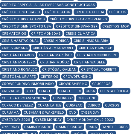
CRÉDITO ESPECIAL A LAS EMPRESAS CONSTRUCTORAS
CRÉDITO HIPOTECARIO
CRÉDITO: ATON
CRÉDITO: CEDIDA
CRÉDITOS
CRÉDITOS HIPOTECARIOS
CRÉDITOS HIPOTECARIOS VERDES
CREDITOS: BEIN SPORTS USA
CRÉDITOS: BINSWANGER
CRÉDITOS: MOP
CREMATORIOS
CRIPTOMONEDAS
CRISIS CLIMÁTICA
CRISIS HABITACIONAL
CRISIS HÍDRICA
CRISIS INMOBILIARIA
CRISIS URBANA
CRISTIÁN ARMAS MOREL
CRISTIAN HARNISCH
CRISTIÁN LECAROS
CRISTIÁN MARTÍNEZ
CRISTIÁN MONCKEBERG
CRISTIÁN MONTERO
CRISTIAN MUÑOZ
CRISTIAN WAIDELE
CRISTIANO RONALDO
CRISTÓBAL GALBÁN
CRISTÓBAL TORRETTI
CRISTÓBAL URIARTE
CRITERIOS
CROWDFUNDING
CROWDFUNDING INMOBILIARIO
CROWDSHIPPING
CRUCEROS
CRUZADOS
CTEC
CUARTEL
CUARTEL PDI
CUBA
CUENTA PÚBLICA
CULTURA ORGANIZACIONAL
CUMBRE G7
CUPERTINO
CURACO DE VÉLEZ
CURANILAHUE
CURAZAO
CURICÓ
CURSOS
CURUAMA
CUSHMAN & WAKEFIELD
CVD
CYBER DAY
CYBER DAY 2026
CYBER MONDAY
CYBER MONDAY CHILE 2023
CYBERDAY
DAMINIFICADOS
DAMNIFICADOS
DANA
DANIEL FLORES