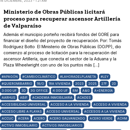
18 DICIEMBRE, 2023 - 1:21 AM
Ministerio de Obras Públicas licitará
proceso para recuperar ascensor Artillería
de Valparaíso
Además el municipio porteño recibirá fondos del GORE para
financiar el diseño del proyecto de recuperación. Por: Tomás
Rodríguez Botto El Ministerio de Obras Públicas (OO.PP), dio
comienzo al proceso de licitación para la recuperación del
ascensor Artillería, que conecta el sector de la Aduana y la
Plaza Wheelwright con uno de los puntos más […]
#APAGÓN
#CAMBIOCLIMÁTICO
#LAHORADELPLANETA
#LEY
#QUIEROMIBARRIO
18/O
1RA VIVIENDA
2023
2025
27F
2D
3.000 UF
3D
3G OFFICE
4.000 UF
8M
A&G
A+ENERGÍA
AARHUS
ABIF
ACADEMIA INMOBILIARIA
ACADES
ACCESIBILIDAD UNIVERSAL
ACCESO A LA VIVIENDA
ACCESO A VIVIENDA
ACCESO LIBRE A PLAYAS
ACCESO UNIVERSAL
ACCESOS A LA VIVIENDA
ACCUC
ACERA
ACERO
ACERO GALVANIZADO
ACERO VERDE
ACHM
ACTIVO INMOBILIARIO
ACTIVOS INMOBILIARIOS