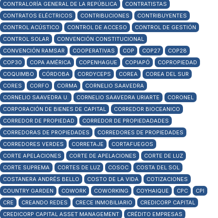
CONTRALORÍA GENERAL DE LA REPÚBLICA
CONTRATISTAS
CONTRATOS ELÉCTRICOS
CONTRIBUCIONES
CONTRIBUYENTES
CONTROL ACÚSTICO
CONTROL DE ACCESO
CONTROL DE GESTIÓN
CONTROL SOLAR
CONVENCIÓN CONSTITUCIONAL
CONVENCIÓN RAMSAR
COOPERATIVAS
COP
COP27
COP28
COP30
COPA AMÉRICA
COPENHAGUE
COPIAPÓ
COPROPIEDAD
COQUIMBO
CÓRDOBA
CORDYCEPS
COREA
COREA DEL SUR
CORES
CORFO
CORMA
CORNELIO SAAVEDRA
CORNELIO SAAVEDRA U.
CORNELIO SAAVEDRA URIARTE
CORONEL
CORPORACIÓN DE BIENES DE CAPITAL
CORREDOR BIOCEANICO
CORREDOR DE PROPIEDAD
CORREDOR DE PROPIEDADADES
CORREDORAS DE PROPIEDADES
CORREDORES DE PROPIEDADES
CORREDORES VERDES
CORRETAJE
CORTAFUEGOS
CORTE APELACIONES
CORTE DE APELACIONES
CORTE DE LUZ
CORTE SUPREMA
CORTES DE LUZ
COSOC
COSTA DEL SOL
COSTANERA ANDRÉS BELLO
COSTO DE LA VIDA
COTIZACIONES
COUNTRY GARDEN
COWORK
COWORKING
COYHAIQUE
CPC
CPI
CRE
CREANDO REDES
CRECE INMOBILIARIO
CREDICORP CAPITAL
CREDICORP CAPITAL ASSET MANAGEMENT
CRÉDITO EMPRESAS