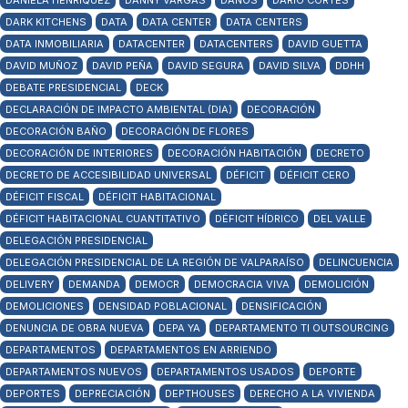
DANIELA HENRÍQUEZ
DANNY VARGAS
DAÑOS
DARÍO CORTÉS
DARK KITCHENS
DATA
DATA CENTER
DATA CENTERS
DATA INMOBILIARIA
DATACENTER
DATACENTERS
DAVID GUETTA
DAVID MUÑOZ
DAVID PEÑA
DAVID SEGURA
DAVID SILVA
DDHH
DEBATE PRESIDENCIAL
DECK
DECLARACIÓN DE IMPACTO AMBIENTAL (DIA)
DECORACIÓN
DECORACIÓN BAÑO
DECORACIÓN DE FLORES
DECORACIÓN DE INTERIORES
DECORACIÓN HABITACIÓN
DECRETO
DECRETO DE ACCESIBILIDAD UNIVERSAL
DÉFICIT
DÉFICIT CERO
DÉFICIT FISCAL
DÉFICIT HABITACIONAL
DÉFICIT HABITACIONAL CUANTITATIVO
DÉFICIT HÍDRICO
DEL VALLE
DELEGACIÓN PRESIDENCIAL
DELEGACIÓN PRESIDENCIAL DE LA REGIÓN DE VALPARAÍSO
DELINCUENCIA
DELIVERY
DEMANDA
DEMOCR
DEMOCRACIA VIVA
DEMOLICIÓN
DEMOLICIONES
DENSIDAD POBLACIONAL
DENSIFICACIÓN
DENUNCIA DE OBRA NUEVA
DEPA YA
DEPARTAMENTO TI OUTSOURCING
DEPARTAMENTOS
DEPARTAMENTOS EN ARRIENDO
DEPARTAMENTOS NUEVOS
DEPARTAMENTOS USADOS
DEPORTE
DEPORTES
DEPRECIACIÓN
DEPTHOUSES
DERECHO A LA VIVIENDA