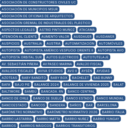
ASOCIACIÓN DE CONSTRUCTORES CIVILES UC
ASOCIACIÓN DE MUNICIPIOS MSUR
ASOCIACIÓN DE OFICINAS DE ARQUITECTOS
ASOCIACIÓN GREMIAL DE INDUSTRIALES DEL PLÁSTICO
ASPECTOS LEGALES
ASTRID PINTO MUÑOZ
ATACAMA
ATENCIÓN AL CLIENTE
AUMENTO VALOR
AUSDAUER
AUSDAWER
AUSPICIOS
AUSTRALIA
AUSTRIA
AUTOMATIZACIÓN
AUTOMÓVILES
AUTOPISTA
AUTOPISTA AMÉRICO VESPUCIO ORIENTE II
AUTOPISTA AVO
AUTOPISTA ORBITAL SUR
AUTOS ELECTRICOS
AUTOTUTELAJE
AV. SEBASTIÁN PIÑERA
AV.PASEO MARINA
AVALÚO FISCAL
AVALÚOS FISCALES
AVIVA STUDIOS
AVO II
AYSÉN
AYUDAS
AZOTEAS
BABY BANDITO
BABY BOX
BACHELET
BAD BUNNY
BAFA
BAJO PIE
BALANCE 2024
BALANCE DE VIVIENDA 2025
BALAT
BALTIMORE
BAMBÚ
BANCADA. RN
BANCO CENTRAL
BANCO DE CHILE
BANCO DE SUELO
BANCO ESTADO
BANCO MUNDIAL
BANCOESTADO
BANCOS
BANDERA
BAÑOS
BAR
BARCELONA
BARÓMETRO NORMATIVO
BARÓMETRO NORMATIVO 2026
BARRIO ITALIA
BARRIO LASTARRIA
BARRIO MATTA
BARRIO NUÑEZ
BARRIO YUNGAY
BARRIOS
BARRIOS MÁGICOS
BARRIOS TRANSITORIOS