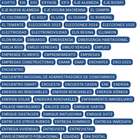
EGIPTO
EIA
EICI
EIFFAGE
EIFS
EJE ALAMEDA
EJE BIOBÍO
EJE NUEVA ALAMEDA
EJE VICUÑA MACKENNA
EL CAMPÍN
EL COLORADO
EL GOLF
EL LOA
EL OLIVAR
EL ROMERAL
EL TENIENTE
ELECCIONES 2023
ELECCIONES 2024
ELECCIONES 2025
ELECTRICIDAD
ELECTROMOVILIDAD
ELIS REGINA
ELLINIKON
ELON MUSK
EMBARGO
EMERGENCIA
EMERGENCIA HABITACIONAL
EMILIA RÍOS
EMILIO VENEGAS
EMILIO VENGAS
EMPLEO
EMPRENDE TU MENTE
EMPRENDIMIENTO
EMPRESAS
EMPRESAS CONSTRUCTORAS
ENAMI
ENAP
ENCHAPES
ENCI 2023
ENCUENTRO
ENCUENTRO NACIONAL DE ADMINISTRADORES DE CONDOMINIOS
ENCUENTRO SMART
ENCUESTA
ENCUESTA CASEN
ENE
ENERGÍA
ENERGÍA NO RENOVABLES
ENERGÍA RENOVABLES
ENERGÍA SÍSMICA
ENERGÍA SOLAR
ENERGÍAS RENOVABLES
ENFRIAMIENTO INMOBILIARIO
ENLACE INMOBILIARIO
ENLOCE 2025
ENRIQUE GARCÍA
ENRIQUE GASTALVER
ENRIQUE MATUSCHKA
ENRIQUE SOTZ
ENTRE LOS OTROS RUBROS
ENTREGA DOMINIOS
ENTREGA INMEDIATA
ENTREGA VIVIENDAS
ENTREVISTA
ENTREVISTAS
ENVEJECIMIENTO POBLACIONAL
EQUIDAD
ERA DIGITAL