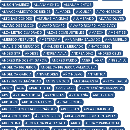
ALISON RAMÍREZ
ALLANAMIENTO
ALLANAMIENTOS
ALMACENAMIENTO DE BIENES
ALMADÉN
ALQUILER
ALTO HOSPICIO
ALTO LAS CONDES
ALTURAS MÁXIMAS
ALUMBRADO
ÁLVARO OLIVER
ÁLVARO OSSANDÓN
ÁLVARO RICARDI
ALVARO RICARDI MAC-EVOY
ALZA METRO CUADRADO
ALZAS COMBUSTIBLES
AMAZON
AMENITIES
AMÉRICO VESPUCIO
AMSTERDAM
ANA MARÍA SALGADO
ANA MURILLO
ANALISIS DE MERCADO
ANÁLISIS DEL MERCADO
ANATOCISMO
ANDES STR
ANDESS
ANDREA ÁVILA
ANDREA DÍAZ
ANDRÉS CELIS
ANDRÉS INNOCENTI GARCÍA
ANDRÉS PARDO
ANEF
ANFA
ANGELA LU
ANGÉLICA FIGUEROA
ANGÉLICA FIGUEROA VALENZUELA
ANGÉLICA GARCÍA
ANIMADORES
AÑO NUEVO
ANTÁRTICA
ANTENAS TELEFÓNICAS
ANTISÍSMOCO
ANTOFAGASTA
ANTONI GAUDÍ
ANWO
AOA
APART HOTEL
APPLE PARK
APROBACIÓNDE PERMISOS
APV
ARABIA SAUDITA
ARANCELES
ARAUCANÍA
ARBITRAJES
ÁRBOLES
ÁRBOLES NATIVOS
ARCADIS CHILE
ARCHIPIÉLAGO JUAN FERNÁNDEZ
ARCHIPLAN
ÁREA COMERCIAL
ÁREAS COMUNES
ÁREAS VERDES
ÁREAS VERDES SUSTENTABLES
ARGENTINA
ARGENTINA REAL ESTATE
ARICA
ARICA Y PARINACOTA