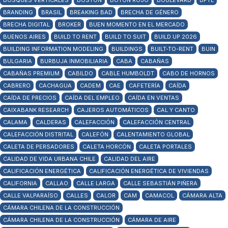
BOSQUES VERTICALES
BOSTON
BOTÓN ROJO
BOULEVARD
BPTL
BRANDING
BRASIL
BREAKING BAD
BRECHA DE GÉNERO
BRECHA DIGITAL
BROKER
BUEN MOMENTO EN EL MERCADO
BUENOS AIRES
BUILD TO RENT
BUILD TO SUIT
BUILD UP 2026
BUILDING INFORMATION MODELING
BUILDINGS
BUILT-TO-RENT
BUIN
BULGARIA
BURBUJA INMOBILIARIA
CABA
CABAÑAS
CABAÑAS PREMIUM
CABILDO
CABLE HUMBOLDT
CABO DE HORNOS
CABRERO
CACHAGUA
CADEM
CAE
CAFETERÍA
CAÍDA
CAÍDA DE PRECIOS
CAÍDA DEL EMPLEO
CAÍDA EN VENTAS
CAIXABANK RESEARCH
CAJEROS AUTOMÁTICOS
CAL Y CANTO
CALAMA
CALDERAS
CALEFACCIÓN
CALEFACCIÓN CENTRAL
CALEFACCIÓN DISTRITAL
CALEFÓN
CALENTAMIENTO GLOBAL
CALETA DE PERSADORES
CALETA HORCÓN
CALETA PORTALES
CALIDAD DE VIDA URBANA CHILE
CALIDAD DEL AIRE
CALIFICACIÓN ENERGÉTICA
CALIFICACIÓN ENERGÉTICA DE VIVIENDAS
CALIFORNIA
CALLAO
CALLE LARGA
CALLE SEBASTIÁN PIÑERA
CALLE VALPARAÍSO
CALLES
CALOR
CAM
CAMACOL
CÁMARA ALTA
CÁMARA CHILENA DE LA CONSTRUCCIÓN
CÁMARA CHILENA DE LA CONSTRUCCIÓN
CÁMARA DE AIRE