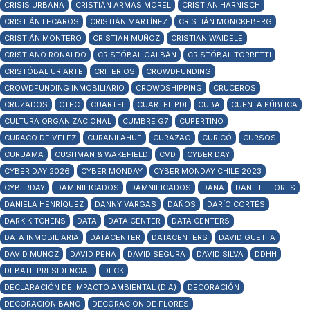
CRISIS URBANA
CRISTIÁN ARMAS MOREL
CRISTIAN HARNISCH
CRISTIÁN LECAROS
CRISTIÁN MARTÍNEZ
CRISTIÁN MONCKEBERG
CRISTIÁN MONTERO
CRISTIAN MUÑOZ
CRISTIAN WAIDELE
CRISTIANO RONALDO
CRISTÓBAL GALBÁN
CRISTÓBAL TORRETTI
CRISTÓBAL URIARTE
CRITERIOS
CROWDFUNDING
CROWDFUNDING INMOBILIARIO
CROWDSHIPPING
CRUCEROS
CRUZADOS
CTEC
CUARTEL
CUARTEL PDI
CUBA
CUENTA PÚBLICA
CULTURA ORGANIZACIONAL
CUMBRE G7
CUPERTINO
CURACO DE VÉLEZ
CURANILAHUE
CURAZAO
CURICÓ
CURSOS
CURUAMA
CUSHMAN & WAKEFIELD
CVD
CYBER DAY
CYBER DAY 2026
CYBER MONDAY
CYBER MONDAY CHILE 2023
CYBERDAY
DAMINIFICADOS
DAMNIFICADOS
DANA
DANIEL FLORES
DANIELA HENRÍQUEZ
DANNY VARGAS
DAÑOS
DARÍO CORTÉS
DARK KITCHENS
DATA
DATA CENTER
DATA CENTERS
DATA INMOBILIARIA
DATACENTER
DATACENTERS
DAVID GUETTA
DAVID MUÑOZ
DAVID PEÑA
DAVID SEGURA
DAVID SILVA
DDHH
DEBATE PRESIDENCIAL
DECK
DECLARACIÓN DE IMPACTO AMBIENTAL (DIA)
DECORACIÓN
DECORACIÓN BAÑO
DECORACIÓN DE FLORES