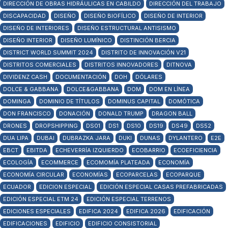
DIRECCIÓN DE OBRAS HIDRÁULICAS EN CABILDO
DIRECCIÓN DEL TRABAJO
DISCAPACIDAD
DISEÑO
DISEÑO BIOFÍLICO
DISEÑO DE INTERIOR
DISEÑO DE INTERIORES
DISEÑO ESTRUCTURAL ANTISISMO
DISEÑO INTERIOR
DISEÑO LUMÍNICO
DISTINCIÓN BERCIA
DISTRICT WORLD SUMMIT 2024
DISTRITO DE INNOVACIÓN V21
DISTRITOS COMERCIALES
DISTRITOS INNOVADORES
DITNOVA
DIVIDENZ CASH
DOCUMENTACIÓN
DOH
DÓLARES
DOLCE & GABBANA
DOLCE&GABBANA
DOM
DOM EN LÍNEA
DOMINGA
DOMINIO DE TÍTULOS
DOMINUS CAPITAL
DOMÓTICA
DON FRANCISCO
DONACIÓN
DONALD TRUMP
DRAGON BALL
DRONES
DROPSHIPPING
DS01
DS1
DS10
DS19
DS49
DS52
DUA LIPA
DUBAI
DUBRAZKA JARA
DUKI
DUNAS
DYLANTERO
E2E
EBCT
EBITDA
ECHEVERRÍA IZQUIERDO
ECOBARRIO
ECOEFICIENCIA
ECOLOGÍA
ECOMMERCE
ECOMOMÍA PLATEADA
ECONOMÍA
ECONOMÍA CIRCULAR
ECONOMÍAS
ECOPARCELAS
ECOPARQUE
ECUADOR
EDICION ESPECIAL
EDICIÓN ESPECIAL CASAS PREFABRICADAS
EDICIÓN ESPECIAL ETM 24
EDICIÓN ESPECIAL TERRENOS
EDICIONES ESPECIALES
EDIFICA 2024
EDIFICA 2026
EDIFICACIÓN
EDIFICACIONES
EDIFICIO
EDIFICIO CONSISTORIAL