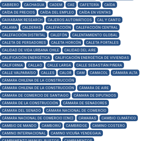
CABRERO
CACHAGUA
CADEM
CAE
CAFETERÍA
CAÍDA
CAÍDA DE PRECIOS
CAÍDA DEL EMPLEO
CAÍDA EN VENTAS
CAIXABANK RESEARCH
CAJEROS AUTOMÁTICOS
CAL Y CANTO
CALAMA
CALDERAS
CALEFACCIÓN
CALEFACCIÓN CENTRAL
CALEFACCIÓN DISTRITAL
CALEFÓN
CALENTAMIENTO GLOBAL
CALETA DE PERSADORES
CALETA HORCÓN
CALETA PORTALES
CALIDAD DE VIDA URBANA CHILE
CALIDAD DEL AIRE
CALIFICACIÓN ENERGÉTICA
CALIFICACIÓN ENERGÉTICA DE VIVIENDAS
CALIFORNIA
CALLAO
CALLE LARGA
CALLE SEBASTIÁN PIÑERA
CALLE VALPARAÍSO
CALLES
CALOR
CAM
CAMACOL
CÁMARA ALTA
CÁMARA CHILENA DE LA CONSTRUCCIÓN
CÁMARA CHILENA DE LA CONSTRUCCIÓN
CÁMARA DE AIRE
CÁMARA DE COMERCIO DE SANTIAGO
CÁMARA DE DIPUTADOS
CÁMARA DE LA CONSTRUCCIÓN
CÁMARA DE SENADORES
CÁMARA DEL SENADO
CÁMARA NACIONAL DE COMERCIO
CÁMARA NACIONAL DE COMERCIO (CNC)
CÁMARAS
CAMBIO CLIMÁTICO
CAMBIO DE MANDO
CAMBORIÚ
CAMBRIDGE
CAMINO COSTERO
CAMINO INTERNACIONAL
CAMINO VICUÑA YENDEGAIA
CAMPAMENTO MANUEL BUSTOS
CAMPAMENTOS