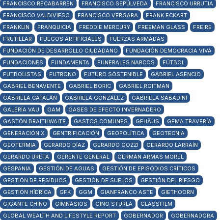
FRANCISCO RECABARREN
FRANCISCO SEPÚLVEDA
FRANCISCO URRUTIA
FRANCISCO VALDIVIESO
FRANCISCO VERGARA
FRANK ECKART
FRANKLIN
FRANQUICIA
FREDDIE MERCURY
FREEMAN GLASS
FREIRE
FRUTILLAR
FUEGOS ARTIFICIALES
FUERZAS ARMADAS
FUNDACIÓN DE DESARROLLO CIUDADANO
FUNDACIÓN DEMOCRACIA VIVA
FUNDACIONES
FUNDAMENTA
FUNERALES NARCOS
FÚTBOL
FUTBOLISTAS
FUTRONO
FUTURO SOSTENIBLE
GABRIEL ASENCIO
GABRIEL BENAVENTE
GABRIEL BORIC
GABRIEL ROITMAN
GABRIELA CATALÁN
GABRIELA GONZÁLEZ
GABRIELA SABADINI
GALERÍA VAU
GAM
GASES DE EFECTO INVERNADERO
GASTÓN BRAITHWAITE
GASTOS COMUNES
GEHÄUS
GEMA TRAVERÍA
GENERACIÓN X
GENTRIFICACIÓN
GEOPOLÍTICA
GEOTECNIA
GEOTERMIA
GERARDO DÍAZ
GERARDO GOZZI
GERARDO LARRAÍN
GERARDO URETA
GERENTE GENERAL
GERMÁN ARMAS MOREL
GESPANIA
GESTIÓN DE AGUAS
GESTIÓN DE EPISODIOS CRÍTICOS
GESTIÓN DE RESIDUOS
GESTIÓN DE SUELOS
GESTIÓN DEL RIESGO
GESTIÓN HÍDRICA
GFK
GGM
GIANFRANCO ASTE
GIETHOORN
GIGANTE CHINO
GIMNASIOS
GINO STURLA
GLASSFILM
GLOBAL WEALTH AND LIFESTYLE REPORT
GOBERNADOR
GOBERNADORA