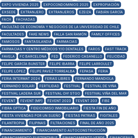
EXPO VIVIENDA 2025
EXPOCONDOMINIOS 2025
EXPROPIACIÓN
EXSEDE
EXTRANJERO
EXTRANJEROS
EZEIZA
FABIÁN GARCÍA
FACH
FACHADAS
FACULTAD DE ECONOMÍA Y NEGOCIOS DE LA UNIVERSIDAD DE CHILE
FACULTADES
FAKE NEWS
FALLA SAN RAMÓN
FAMILY OFFICES
FAMOSOS
FANTASILANDIA
FARMACIAS
FARMACIAS Y CENTRO MÉDICOS Y/O DENTALES
FAROS
FAST TRACK
FAVELA
FC BARCELONA
FED
FEDERICO CASANELLO
FELICIDAD
FELIPE GARCÍA BUNSTER
FELIPE IBARRA
FELIPE LARROULET
FELIPE LÓPEZ
FELIPE PAVEZ TORREALBA
FEPASA
FERIA
FERIA INTERMAT 2024
FERIAS LIBRES
FERNANDO MANDIOLA
FERNANDO SOLARI
FERTILIDAD
FESTIVAL
FESTIVAL DE VIÑA
FESTIVAL LADERA SUR
FESTIVAL OH! STGO
FESTIVAL VIÑA DEL MAR
FEVENT
FEVENT (MP)
FEVENT 2023
FEVENT 203
FIBE
FIBRA OPTICA
FIDEICOMISO INMOBILIARIO
FIESTA FIN DE AÑO
FIESTA VIVIENDAS POR UN SUEÑO
FIESTAS PATRIAS
FIGITALES
FILANTROPIA
FILIPINAS
FILTRACIONES
FINAL DE AÑO 2025
FINANCIAMIENTO
FINANCIAMIENTO AUTOCONSTRUCCIÓN
FINANCIAMIENTO SUSTENTABLE
FINANCIAMIENTO VERDE
FINANCIERAS