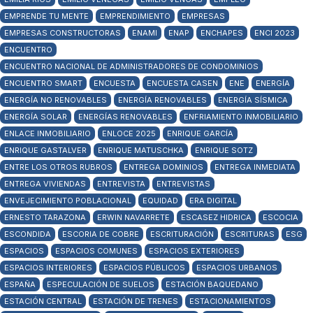
EMPRENDE TU MENTE
EMPRENDIMIENTO
EMPRESAS
EMPRESAS CONSTRUCTORAS
ENAMI
ENAP
ENCHAPES
ENCI 2023
ENCUENTRO
ENCUENTRO NACIONAL DE ADMINISTRADORES DE CONDOMINIOS
ENCUENTRO SMART
ENCUESTA
ENCUESTA CASEN
ENE
ENERGÍA
ENERGÍA NO RENOVABLES
ENERGÍA RENOVABLES
ENERGÍA SÍSMICA
ENERGÍA SOLAR
ENERGÍAS RENOVABLES
ENFRIAMIENTO INMOBILIARIO
ENLACE INMOBILIARIO
ENLOCE 2025
ENRIQUE GARCÍA
ENRIQUE GASTALVER
ENRIQUE MATUSCHKA
ENRIQUE SOTZ
ENTRE LOS OTROS RUBROS
ENTREGA DOMINIOS
ENTREGA INMEDIATA
ENTREGA VIVIENDAS
ENTREVISTA
ENTREVISTAS
ENVEJECIMIENTO POBLACIONAL
EQUIDAD
ERA DIGITAL
ERNESTO TARAZONA
ERWIN NAVARRETE
ESCASEZ HIDRICA
ESCOCIA
ESCONDIDA
ESCORIA DE COBRE
ESCRITURACIÓN
ESCRITURAS
ESG
ESPACIOS
ESPACIOS COMUNES
ESPACIOS EXTERIORES
ESPACIOS INTERIORES
ESPACIOS PÚBLICOS
ESPACIOS URBANOS
ESPAÑA
ESPECULACIÓN DE SUELOS
ESTACIÓN BAQUEDANO
ESTACIÓN CENTRAL
ESTACIÓN DE TRENES
ESTACIONAMIENTOS