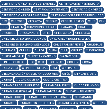
CERTIFICACIÓN EDIFICIO SUSTENTABLE
CERTIFICACIÓN INMOBILIARIA
CERTIFICACIÓN LEED
CERTIFICACIÓN TÉRMICA
CERTIFICACIÓN VERDE
CERTIFICACIONES DE LA MADERA
CERTIFICACIONES DE SOSTENIBILIDAD
CES
CES 2023
CES 2024
CESFAM
CÉSPED HÍBRIDO
CEUT
CEV
CGR
CHAITÉN
CHAMPIONS LEAGUE
CHAÑARAL
CHATGPT
CHICUREO
CHIGUAYANTE
CHILE
CHILE CUIDA
CHILE GBC
CHILE GREEN BUILDING COUNCIL
CHILE GREEN BUILDING WEEK
CHILE GREEN BUILDING WEEK 2026
CHILE TRANSPARENTE
CHILEHAUS
CHILENOS
CHILLÁN
CHILOÉ
CHINA
CHIP
CHOLET
CHONGQING
CHRISTIAN BALE
CHRISTIAN CANCINO
CIA NACIONAL
CIBERSEGURIDAD
CIC
CICA
CICLOVÍAS
CIGIDEN
CIGSA
CIGSA 2023
CILINDROS DE GAS
CINE
CINERARIOS
CIRCUNVALACIÓN LA SERENA-COQUIMBO
CITÉS
CITY LAB BIOBÍO
CIUDAD
CIUDAD CICLISTA
CIUDAD CREATIVA
CIUDAD DE LOS 15 MINUTOS
CIUDAD DE MÉXICO
CIUDAD DEL CABO
CIUDAD EMPRESARIAL
CIUDAD FANTASMA
CIUDAD INTELIGENTE
CIUDAD JARDÍN
CIUDAD PUERTO DE VALPARAÍSO
CIUDADANÍA
CIUDADES
CIUDADES INTELIGENTES
CIUDADES RESILENTES
CIUDHAD
CLARO ARENA
CLASE A
CLASE A/A+
CLASE AA+
CLASE B