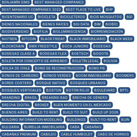
BENJAMÍN SIMS
BEST MANAGED COMPANIES
BEST MANAGED COMPANIES 2023
BEST PLACE TO LIVE
BHP
BICENTENARIO UC
BICICLETA
BICICLETEROS
BICIS MOSQUITOS
BID
BIENES NACIONALES
BIENES RAÍCES
BIG DATA
BIM
BIOBÍO
BIODIVERSIDAD
BIOFILIA
BIOLUMINISCENCIA
BIORREMEDIACIÓN
BIOTREN
BITCOIN
BLACK FRIDAY
BLACK INMOBILIARIO
BLACK WEEK
BLOCKCHAIN
BMX FREESTYLE
BOCA JUNIORS
BODEGAS
BODEGAS CLASE A
BODEGAS FLEX
BOETSCH
BOGOTÁ
BOLETA POR CONCEPTO DE ARRIENDO
BOLETÍN LEGAL
BOLIVIA
BOLSA DE CHILE
BONO DE RECONSTRUCCIÓN
BONO PIE
BONOS DE CARBONO
BONOS VERDES
BOOM INMOBILIARIO
BOOMERS
BORDE COSTERO
BOSQUE NATIVO
BOSQUES URBANOS
BOSQUES VERTICALES
BOSTON
BOTÓN ROJO
BOULEVARD
BPTL
BRANDING
BRASIL
BREAKING BAD
BRECHA DE GÉNERO
BRECHA DIGITAL
BROKER
BUEN MOMENTO EN EL MERCADO
BUENOS AIRES
BUILD TO RENT
BUILD TO SUIT
BUILD UP 2026
BUILDING INFORMATION MODELING
BUILDINGS
BUILT-TO-RENT
BUIN
BULGARIA
BURBUJA INMOBILIARIA
CABA
CABAÑAS
CABAÑAS PREMIUM
CABILDO
CABLE HUMBOLDT
CABO DE HORNOS