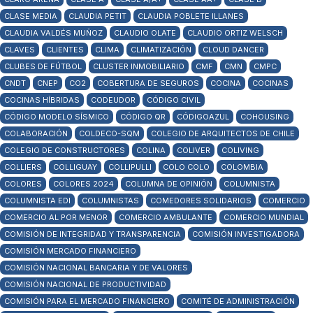
CLASE MEDIA
CLAUDIA PETIT
CLAUDIA POBLETE ILLANES
CLAUDIA VALDÉS MUÑOZ
CLAUDIO OLATE
CLAUDIO ORTIZ WELSCH
CLAVES
CLIENTES
CLIMA
CLIMATIZACIÓN
CLOUD DANCER
CLUBES DE FÚTBOL
CLUSTER INMOBILIARIO
CMF
CMN
CMPC
CNDT
CNEP
CO2
COBERTURA DE SEGUROS
COCINA
COCINAS
COCINAS HÍBRIDAS
CODEUDOR
CÓDIGO CIVIL
CÓDIGO MODELO SÍSMICO
CÓDIGO QR
CÓDIGOAZUL
COHOUSING
COLABORACIÓN
COLDECO-SQM
COLEGIO DE ARQUITECTOS DE CHILE
COLEGIO DE CONSTRUCTORES
COLINA
COLIVER
COLIVING
COLLIERS
COLLIGUAY
COLLIPULLI
COLO COLO
COLOMBIA
COLORES
COLORES 2024
COLUMNA DE OPINIÓN
COLUMNISTA
COLUMNISTA EDI
COLUMNISTAS
COMEDORES SOLIDARIOS
COMERCIO
COMERCIO AL POR MENOR
COMERCIO AMBULANTE
COMERCIO MUNDIAL
COMISIÓN DE INTEGRIDAD Y TRANSPARENCIA
COMISIÓN INVESTIGADORA
COMISIÓN MERCADO FINANCIERO
COMISIÓN NACIONAL BANCARIA Y DE VALORES
COMISIÓN NACIONAL DE PRODUCTIVIDAD
COMISIÓN PARA EL MERCADO FINANCIERO
COMITÉ DE ADMINISTRACIÓN