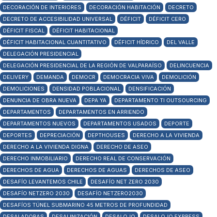
DECORACIÓN DE INTERIORES
DECORACIÓN HABITACIÓN
DECRETO
DECRETO DE ACCESIBILIDAD UNIVERSAL
DÉFICIT
DÉFICIT CERO
DÉFICIT FISCAL
DÉFICIT HABITACIONAL
DÉFICIT HABITACIONAL CUANTITATIVO
DÉFICIT HÍDRICO
DEL VALLE
DELEGACIÓN PRESIDENCIAL
DELEGACIÓN PRESIDENCIAL DE LA REGIÓN DE VALPARAÍSO
DELINCUENCIA
DELIVERY
DEMANDA
DEMOCR
DEMOCRACIA VIVA
DEMOLICIÓN
DEMOLICIONES
DENSIDAD POBLACIONAL
DENSIFICACIÓN
DENUNCIA DE OBRA NUEVA
DEPA YA
DEPARTAMENTO TI OUTSOURCING
DEPARTAMENTOS
DEPARTAMENTOS EN ARRIENDO
DEPARTAMENTOS NUEVOS
DEPARTAMENTOS USADOS
DEPORTE
DEPORTES
DEPRECIACIÓN
DEPTHOUSES
DERECHO A LA VIVIENDA
DERECHO A LA VIVIENDA DIGNA
DERECHO DE ASEO
DERECHO INMOBILIARIO
DERECHO REAL DE CONSERVACIÓN
DERECHOS DE AGUA
DERECHOS DE AGUAS
DERECHOS DE ASEO
DESAFÍO LEVANTEMOS CHILE
DESAFÍO NET ZERO 2030
DESAFÍO NETZERO 2030
DESAFÍO NETZERO2030
DESAFÍOS TÚNEL SUBMARINO 45 METROS DE PROFUNDIDAD
DESALADORAS
DESALINIZACIÓN
DESALOJO
DESALOJO EXPRESS