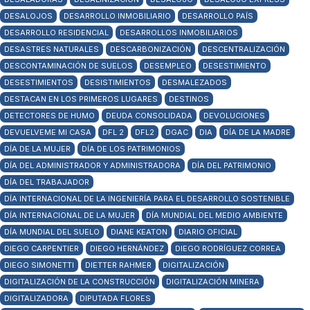
DESALOJOS
DESARROLLO INMOBILIARIO
DESARROLLO PAÍS
DESARROLLO RESIDENCIAL
DESARROLLOS INMOBILIARIOS
DESASTRES NATURALES
DESCARBONIZACIÓN
DESCENTRALIZACIÓN
DESCONTAMINACIÓN DE SUELOS
DESEMPLEO
DESESTIMIENTO
DESESTIMIENTOS
DESISTIMIENTOS
DESMALEZADOS
DESTACAN EN LOS PRIMEROS LUGARES
DESTINOS
DETECTORES DE HUMO
DEUDA CONSOLIDADA
DEVOLUCIONES
DEVUELVEME MI CASA
DFL 2
DFL2
DGAC
DIA
DÍA DE LA MADRE
DÍA DE LA MUJER
DÍA DE LOS PATRIMONIOS
DÍA DEL ADMINISTRADOR Y ADMINISTRADORA
DÍA DEL PATRIMONIO
DÍA DEL TRABAJADOR
DÍA INTERNACIONAL DE LA INGENIERÍA PARA EL DESARROLLO SOSTENIBLE
DÍA INTERNACIONAL DE LA MUJER
DÍA MUNDIAL DEL MEDIO AMBIENTE
DÍA MUNDIAL DEL SUELO
DIANE KEATON
DIARIO OFICIAL
DIEGO CARPENTIER
DIEGO HERNÁNDEZ
DIEGO RODRÍGUEZ CORREA
DIEGO SIMONETTI
DIETTER RAHMER
DIGITALIZACIÓN
DIGITALIZACIÓN DE LA CONSTRUCCIÓN
DIGITALIZACIÓN MINERA
DIGITALIZADORA
DIPUTADA FLORES