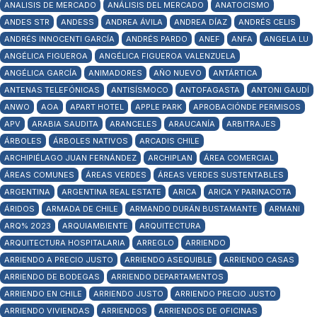
ANALISIS DE MERCADO
ANÁLISIS DEL MERCADO
ANATOCISMO
ANDES STR
ANDESS
ANDREA ÁVILA
ANDREA DÍAZ
ANDRÉS CELIS
ANDRÉS INNOCENTI GARCÍA
ANDRÉS PARDO
ANEF
ANFA
ANGELA LU
ANGÉLICA FIGUEROA
ANGÉLICA FIGUEROA VALENZUELA
ANGÉLICA GARCÍA
ANIMADORES
AÑO NUEVO
ANTÁRTICA
ANTENAS TELEFÓNICAS
ANTISÍSMOCO
ANTOFAGASTA
ANTONI GAUDÍ
ANWO
AOA
APART HOTEL
APPLE PARK
APROBACIÓNDE PERMISOS
APV
ARABIA SAUDITA
ARANCELES
ARAUCANÍA
ARBITRAJES
ÁRBOLES
ÁRBOLES NATIVOS
ARCADIS CHILE
ARCHIPIÉLAGO JUAN FERNÁNDEZ
ARCHIPLAN
ÁREA COMERCIAL
ÁREAS COMUNES
ÁREAS VERDES
ÁREAS VERDES SUSTENTABLES
ARGENTINA
ARGENTINA REAL ESTATE
ARICA
ARICA Y PARINACOTA
ÁRIDOS
ARMADA DE CHILE
ARMANDO DURÁN BUSTAMANTE
ARMANI
ARQ% 2023
ARQUIAMBIENTE
ARQUITECTURA
ARQUITECTURA HOSPITALARIA
ARREGLO
ARRIENDO
ARRIENDO A PRECIO JUSTO
ARRIENDO ASEQUIBLE
ARRIENDO CASAS
ARRIENDO DE BODEGAS
ARRIENDO DEPARTAMENTOS
ARRIENDO EN CHILE
ARRIENDO JUSTO
ARRIENDO PRECIO JUSTO
ARRIENDO VIVIENDAS
ARRIENDOS
ARRIENDOS DE OFICINAS