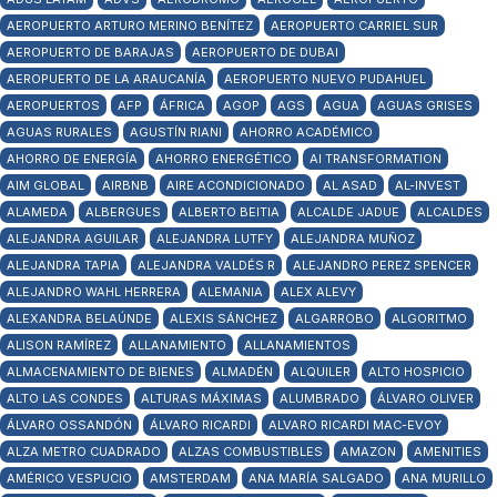
AEROPUERTO ARTURO MERINO BENÍTEZ
AEROPUERTO CARRIEL SUR
AEROPUERTO DE BARAJAS
AEROPUERTO DE DUBAI
AEROPUERTO DE LA ARAUCANÍA
AEROPUERTO NUEVO PUDAHUEL
AEROPUERTOS
AFP
ÁFRICA
AGOP
AGS
AGUA
AGUAS GRISES
AGUAS RURALES
AGUSTÍN RIANI
AHORRO ACADÉMICO
AHORRO DE ENERGÍA
AHORRO ENERGÉTICO
AI TRANSFORMATION
AIM GLOBAL
AIRBNB
AIRE ACONDICIONADO
AL ASAD
AL-INVEST
ALAMEDA
ALBERGUES
ALBERTO BEITIA
ALCALDE JADUE
ALCALDES
ALEJANDRA AGUILAR
ALEJANDRA LUTFY
ALEJANDRA MUÑOZ
ALEJANDRA TAPIA
ALEJANDRA VALDÉS R
ALEJANDRO PEREZ SPENCER
ALEJANDRO WAHL HERRERA
ALEMANIA
ALEX ALEVY
ALEXANDRA BELAÚNDE
ALEXIS SÁNCHEZ
ALGARROBO
ALGORITMO
ALISON RAMÍREZ
ALLANAMIENTO
ALLANAMIENTOS
ALMACENAMIENTO DE BIENES
ALMADÉN
ALQUILER
ALTO HOSPICIO
ALTO LAS CONDES
ALTURAS MÁXIMAS
ALUMBRADO
ÁLVARO OLIVER
ÁLVARO OSSANDÓN
ÁLVARO RICARDI
ALVARO RICARDI MAC-EVOY
ALZA METRO CUADRADO
ALZAS COMBUSTIBLES
AMAZON
AMENITIES
AMÉRICO VESPUCIO
AMSTERDAM
ANA MARÍA SALGADO
ANA MURILLO