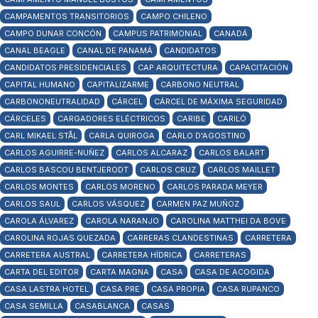
CAMPAMENTOS TRANSITORIOS
CAMPO CHILENO
CAMPO DUNAR CONCÓN
CAMPUS PATRIMONIAL
CANADÁ
CANAL BEAGLE
CANAL DE PANAMÁ
CANDIDATOS
CANDIDATOS PRESIDENCIALES
CAP ARQUITECTURA
CAPACITACIÓN
CAPITAL HUMANO
CAPITALIZARME
CARBONO NEUTRAL
CARBONONEUTRALIDAD
CÁRCEL
CÁRCEL DE MÁXIMA SEGURIDAD
CÁRCELES
CARGADORES ELÉCTRICOS
CARIBE
CARILÓ
CARL MIKAEL STÅL
CARLA QUIROGA
CARLO D'AGOSTINO
CARLOS AGUIRRE-NUÑEZ
CARLOS ALCARAZ
CARLOS BALART
CARLOS BASCOU BENTJERODT
CARLOS CRUZ
CARLOS MAILLET
CARLOS MONTES
CARLOS MORENO
CARLOS PARADA MEYER
CARLOS SAUL
CARLOS VÁSQUEZ
CARMEN PAZ MUÑOZ
CAROLA ÁLVAREZ
CAROLA NARANJO
CAROLINA MATTHEI DA BOVE
CAROLINA ROJAS QUEZADA
CARRERAS CLANDESTINAS
CARRETERA
CARRETERA AUSTRAL
CARRETERA HÍDRICA
CARRETERAS
CARTA DEL EDITOR
CARTA MAGNA
CASA
CASA DE ACOGIDA
CASA LASTRA HOTEL
CASA PRE
CASA PROPIA
CASA RUPANCO
CASA SEMILLA
CASABLANCA
CASAS