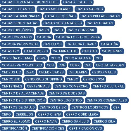
CASAS EN VENTA REGIONES CHILE
CASAS FISCALES
CASAS FLOTANTES
CASAS MODULARES
CASAS NARCOS
CASAS PATRIMONIALES
CASAS PEQUEÑAS
CASAS PREFABRICADAS
CASAS SINIESTRADAS
CASAS SUSTENTABLES
CASAS USADAS
CASCO HISTÓRICO
CASEN
CASH
CASO CONVENIO
CASO CONVENIOS
CASONA
CASONA LOPETEGUI MENA
CASONA PATRIMONIAL
CASTILLOS
CATALINA CHÁVEZ
CATALUÑA
CATASTRO
CATASTROFES
CATERINA UTILI
CAU CAU
CAUQUENES
CBR VIÑA DEL MAR
CBRE
CCHC
CCHC ATACAMA
CCI
CCM-ELEVA Y COCHILCO
CCS
CDE
CDMX
CEC
CECILIA PAREDES
CEDEUS UC
CEEC
CELEBRIDADES
CELULARES
CENCO MALLS
CENCOSUD
CENCOSUD SHOPPING
CENSO
CENSO 2024
CENTENIALS
CENTENNIALS
CENTRO COMERCIAL
CENTRO CULTURAL
CENTRO DE ALMACENAJE
CENTRO DE BODEGAS
CENTRO DE DISTRIBUCIÓN
CENTRO LOGÍSTICO
CENTROS COMERCIALES
CENTROS DE SALUD
CENTROS DE SKI
CENTROS LOGISTICOS
CEP
CEPO
CERRILLOS
CERRO CHENA
CERRO CORDILLERA
CERRO EL PLOMO
CERRO NAVIA
CERRO SAN LUIS
CERROS ISLA
CERTIFICACIÓN
CERTIFICACIÓN CES
CERTIFICACIÓN CVS