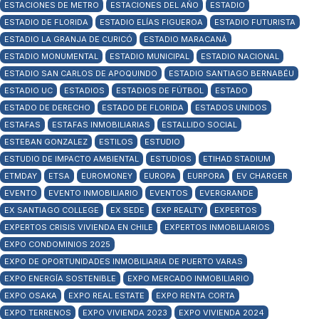
ESTACIONES DE METRO
ESTACIONES DEL AÑO
ESTADIO
ESTADIO DE FLORIDA
ESTADIO ELÍAS FIGUEROA
ESTADIO FUTURISTA
ESTADIO LA GRANJA DE CURICÓ
ESTADIO MARACANÁ
ESTADIO MONUMENTAL
ESTADIO MUNICIPAL
ESTADIO NACIONAL
ESTADIO SAN CARLOS DE APOQUINDO
ESTADIO SANTIAGO BERNABÉU
ESTADIO UC
ESTADIOS
ESTADIOS DE FÚTBOL
ESTADO
ESTADO DE DERECHO
ESTADO DE FLORIDA
ESTADOS UNIDOS
ESTAFAS
ESTAFAS INMOBILIARIAS
ESTALLIDO SOCIAL
ESTEBAN GONZALEZ
ESTILOS
ESTUDIO
ESTUDIO DE IMPACTO AMBIENTAL
ESTUDIOS
ETIHAD STADIUM
ETMDAY
ETSA
EUROMONEY
EUROPA
EURPORA
EV CHARGER
EVENTO
EVENTO INMOBILIARIO
EVENTOS
EVERGRANDE
EX SANTIAGO COLLEGE
EX SEDE
EXP REALTY
EXPERTOS
EXPERTOS CRISIS VIVIENDA EN CHILE
EXPERTOS INMOBILIARIOS
EXPO CONDOMINIOS 2025
EXPO DE OPORTUNIDADES INMOBILIARIA DE PUERTO VARAS
EXPO ENERGÍA SOSTENIBLE
EXPO MERCADO INMOBILIARIO
EXPO OSAKA
EXPO REAL ESTATE
EXPO RENTA CORTA
EXPO TERRENOS
EXPO VIVIENDA 2023
EXPO VIVIENDA 2024