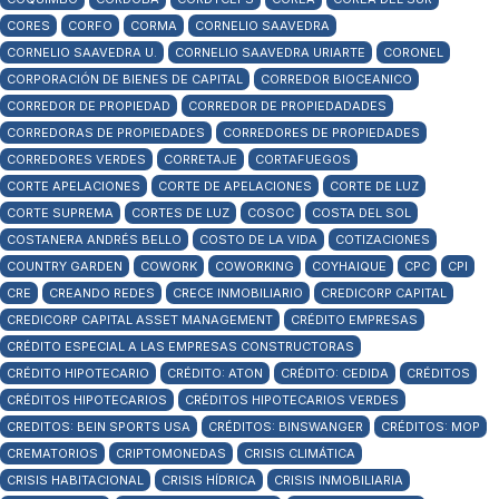
CORES
CORFO
CORMA
CORNELIO SAAVEDRA
CORNELIO SAAVEDRA U.
CORNELIO SAAVEDRA URIARTE
CORONEL
CORPORACIÓN DE BIENES DE CAPITAL
CORREDOR BIOCEANICO
CORREDOR DE PROPIEDAD
CORREDOR DE PROPIEDADADES
CORREDORAS DE PROPIEDADES
CORREDORES DE PROPIEDADES
CORREDORES VERDES
CORRETAJE
CORTAFUEGOS
CORTE APELACIONES
CORTE DE APELACIONES
CORTE DE LUZ
CORTE SUPREMA
CORTES DE LUZ
COSOC
COSTA DEL SOL
COSTANERA ANDRÉS BELLO
COSTO DE LA VIDA
COTIZACIONES
COUNTRY GARDEN
COWORK
COWORKING
COYHAIQUE
CPC
CPI
CRE
CREANDO REDES
CRECE INMOBILIARIO
CREDICORP CAPITAL
CREDICORP CAPITAL ASSET MANAGEMENT
CRÉDITO EMPRESAS
CRÉDITO ESPECIAL A LAS EMPRESAS CONSTRUCTORAS
CRÉDITO HIPOTECARIO
CRÉDITO: ATON
CRÉDITO: CEDIDA
CRÉDITOS
CRÉDITOS HIPOTECARIOS
CRÉDITOS HIPOTECARIOS VERDES
CREDITOS: BEIN SPORTS USA
CRÉDITOS: BINSWANGER
CRÉDITOS: MOP
CREMATORIOS
CRIPTOMONEDAS
CRISIS CLIMÁTICA
CRISIS HABITACIONAL
CRISIS HÍDRICA
CRISIS INMOBILIARIA