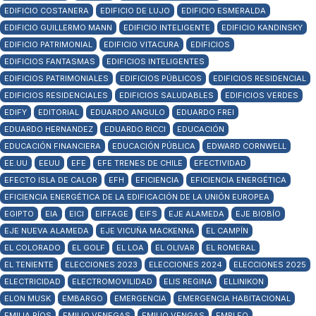
EDIFICIO COSTANERA
EDIFICIO DE LUJO
EDIFICIO ESMERALDA
EDIFICIO GUILLERMO MANN
EDIFICIO INTELIGENTE
EDIFICIO KANDINSKY
EDIFICIO PATRIMONIAL
EDIFICIO VITACURA
EDIFICIOS
EDIFICIOS FANTASMAS
EDIFICIOS INTELIGENTES
EDIFICIOS PATRIMONIALES
EDIFICIOS PÚBLICOS
EDIFICIOS RESIDENCIAL
EDIFICIOS RESIDENCIALES
EDIFICIOS SALUDABLES
EDIFICIOS VERDES
EDIFY
EDITORIAL
EDUARDO ANGULO
EDUARDO FREI
EDUARDO HERNANDEZ
EDUARDO RICCI
EDUCACIÓN
EDUCACIÓN FINANCIERA
EDUCACIÓN PÚBLICA
EDWARD CORNWELL
EE.UU
EEUU
EFE
EFE TRENES DE CHILE
EFECTIVIDAD
EFECTO ISLA DE CALOR
EFH
EFICIENCIA
EFICIENCIA ENERGÉTICA
EFICIENCIA ENERGÉTICA DE LA EDIFICACIÓN DE LA UNIÓN EUROPEA
EGIPTO
EIA
EICI
EIFFAGE
EIFS
EJE ALAMEDA
EJE BIOBÍO
EJE NUEVA ALAMEDA
EJE VICUÑA MACKENNA
EL CAMPÍN
EL COLORADO
EL GOLF
EL LOA
EL OLIVAR
EL ROMERAL
EL TENIENTE
ELECCIONES 2023
ELECCIONES 2024
ELECCIONES 2025
ELECTRICIDAD
ELECTROMOVILIDAD
ELIS REGINA
ELLINIKON
ELON MUSK
EMBARGO
EMERGENCIA
EMERGENCIA HABITACIONAL
EMILIA RÍOS
EMILIO VENEGAS
EMILIO VENGAS
EMPLEO