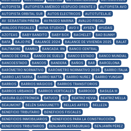
AUTOPISTA
AUTOPISTA AMÉRICO VESPUCIO ORIENTE II
AUTOPISTA AVO
AUTOPISTA ORBITAL SUR
AUTOS ELECTRICOS
AUTOTUTELAJE
AV. SEBASTIÁN PIÑERA
AV.PASEO MARINA
AVALÚO FISCAL
AVALÚOS FISCALES
AVIVA STUDIOS
AVO II
AYSÉN
AYUDAS
AZOTEAS
BABY BANDITO
BABY BOX
BACHELET
BAD BUNNY
BAFA
BAJO PIE
BALANCE 2024
BALANCE DE VIVIENDA 2025
BALAT
BALTIMORE
BAMBÚ
BANCADA. RN
BANCO CENTRAL
BANCO DE CHILE
BANCO DE SUELO
BANCO ESTADO
BANCO MUNDIAL
BANCOESTADO
BANCOS
BANDERA
BAÑOS
BAR
BARCELONA
BARÓMETRO NORMATIVO
BARÓMETRO NORMATIVO 2026
BARRIO ITALIA
BARRIO LASTARRIA
BARRIO MATTA
BARRIO NUÑEZ
BARRIO YUNGAY
BARRIOS
BARRIOS MÁGICOS
BARRIOS TRANSITORIOS
BARRIOS URBANOS
BARRIOS VERTICALES
BARROCO
BASILEA III
BASURA ELECTRÓNICA
BATUCO
BC
BEATRIZ HEVIA
BEATRIZ MELLA
BEAUMONT
BELÉN SANGUINETTI
BELLAS ARTES
BELLEZA
BENEFICIO TRIBUTARIO
BENEFICIOS FISCALES
BENEFICIOS INMOBILIARIOS
BENEFICIOS PARA LA CONSTRUCCIÓN
BENEFICIOS TRIBUTARIOS
BENJAMÍN ASTABURUAG
BENJAMÍN PÉREZ