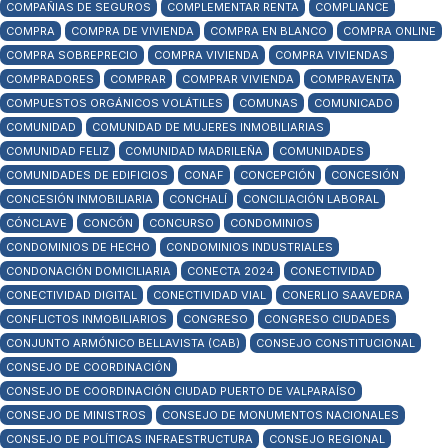
COMPAÑIAS DE SEGUROS
COMPLEMENTAR RENTA
COMPLIANCE
COMPRA
COMPRA DE VIVIENDA
COMPRA EN BLANCO
COMPRA ONLINE
COMPRA SOBREPRECIO
COMPRA VIVIENDA
COMPRA VIVIENDAS
COMPRADORES
COMPRAR
COMPRAR VIVIENDA
COMPRAVENTA
COMPUESTOS ORGÁNICOS VOLÁTILES
COMUNAS
COMUNICADO
COMUNIDAD
COMUNIDAD DE MUJERES INMOBILIARIAS
COMUNIDAD FELIZ
COMUNIDAD MADRILEÑA
COMUNIDADES
COMUNIDADES DE EDIFICIOS
CONAF
CONCEPCIÓN
CONCESIÓN
CONCESIÓN INMOBILIARIA
CONCHALÍ
CONCILIACIÓN LABORAL
CÓNCLAVE
CONCÓN
CONCURSO
CONDOMINIOS
CONDOMINIOS DE HECHO
CONDOMINIOS INDUSTRIALES
CONDONACIÓN DOMICILIARIA
CONECTA 2024
CONECTIVIDAD
CONECTIVIDAD DIGITAL
CONECTIVIDAD VIAL
CONERLIO SAAVEDRA
CONFLICTOS INMOBILIARIOS
CONGRESO
CONGRESO CIUDADES
CONJUNTO ARMÓNICO BELLAVISTA (CAB)
CONSEJO CONSTITUCIONAL
CONSEJO DE COORDINACIÓN
CONSEJO DE COORDINACIÓN CIUDAD PUERTO DE VALPARAÍSO
CONSEJO DE MINISTROS
CONSEJO DE MONUMENTOS NACIONALES
CONSEJO DE POLÍTICAS INFRAESTRUCTURA
CONSEJO REGIONAL