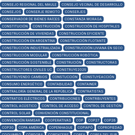
CONSEJO REGIONAL DEL MAULE
CONSEJO VECINAL DE DESARROLLO
CONSEJOS
CONSERJE REMOTO
CONSERJES
CONSERVADOR DE BIENES RAÍCES
CONSTANZA MORAGA
CONSTITUCIÓN
CONSTRUCCIÓN
CONSTRUCCIÓN DE HOSPITALES
CONSTRUCCIÓN DE VIVIENDAS
CONSTRUCCIÓN EFICIENTE
CONSTRUCCIÓN EN ARGENTINA
CONSTRUCCIÓN FLOTANTE
CONSTRUCCIÓN INDUSTRIALIZADA
CONSTRUCCIÓN LIVIANA EN SECO
CONSTRUCCIÓN MODULAR
CONSTRUCCIÓN ROBÓTICA
CONSTRUCCIÓN SOSTENIBLE
CONSTRUCIÓN
CONSTRUCTORAS
CONSTRUCTORES CIVILES UC
CONSTRUYE2025
CONSTRUYENDO CAMBIOS
CONSTUCCIÓN
CONSTUYEACCIÓN
CONSUMO ENERGÉTICO
CONTABILIDAD
CONTAINER
CONTRALORÍA GENERAL DE LA REPÚBLICA
CONTRATISTAS
CONTRATOS ELÉCTRICOS
CONTRIBUCIONES
CONTRIBUYENTES
CONTROL ACÚSTICO
CONTROL DE ACCESO
CONTROL DE GESTIÓN
CONTROL SOLAR
CONVENCIÓN CONSTITUCIONAL
CONVENCIÓN RAMSAR
COOPERATIVAS
COP
COP27
COP28
COP30
COPA AMÉRICA
COPENHAGUE
COPIAPÓ
COPROPIEDAD
COQUIMBO
CÓRDOBA
CORDYCEPS
COREA
COREA DEL SUR