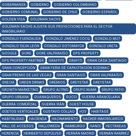
GOBERNANZA
GOBIERNO
GOBIERNO COLOMBIANO
GOBIERNO COMUNAL
GOBIERNO DE CHILE
GOBIERNO ESPAÑOL
GOLDEN VISA
GOLDMAN SACHS
GOLDMAN SACHS AJUSTA SUS PROYECCIONES PARA EL SECTOR
INMOBILIARIO
GONZALO FUENZALIDA
GONZALO JIMÉNEZ COCQ
GONZALO MUT
GONZALO SILVA LEÓN
GONZALO SOTOMAYOR
GONZALO URETA
GOOGLE
GORE
GORE VALPARAÍSO
GPS PROPERTY
GPS PROPERTY PARTNER
GRAFFITI
GRAFITI
GRAN CASA SANTIAGO
GRAN CONCEPCIÓN
GRAN FERIA DE CAPACITACIÓN SODIMAC
GRAN PREMIO DE LAS VEGAS
GRAN SANTIAGO
GRAN VALPARAÍSO
GRECIA
GREEN DRINKS
GREMIOS
GREYSTAR
GREYSTAR
GROWTH MARKETING
GRUPO ALTING
GRUPO NUMA
GRUPO PATIO
GRUPO URBANA
GUANAQUEROS
GUCCI
GUERRA ARANCELARIA
GUERRA COMERCIAL
GUERRA IRÁN
GUEST HOUSE
GÜETOS VERTICALES
GUSTAVO COLLAO
H2V
HABITAGE
HABITALIDAD
HACIENDA
HACINAMIENTO
HACKER INMOBILIARIOS
HALL DE ACCESOS
HALLOWEEN
HAMBURGO
HANOI
HECTÁREAS
HERENCIA
HERIBERTO SEPÚLVED
HERNÁN MADRID
HERNÁN RAMÍREZ