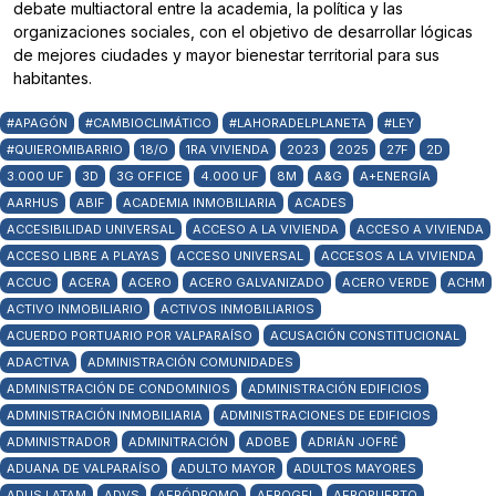
debate multiactoral entre la academia, la política y las
organizaciones sociales, con el objetivo de desarrollar lógicas
de mejores ciudades y mayor bienestar territorial para sus
habitantes.
#APAGÓN
#CAMBIOCLIMÁTICO
#LAHORADELPLANETA
#LEY
#QUIEROMIBARRIO
18/O
1RA VIVIENDA
2023
2025
27F
2D
3.000 UF
3D
3G OFFICE
4.000 UF
8M
A&G
A+ENERGÍA
AARHUS
ABIF
ACADEMIA INMOBILIARIA
ACADES
ACCESIBILIDAD UNIVERSAL
ACCESO A LA VIVIENDA
ACCESO A VIVIENDA
ACCESO LIBRE A PLAYAS
ACCESO UNIVERSAL
ACCESOS A LA VIVIENDA
ACCUC
ACERA
ACERO
ACERO GALVANIZADO
ACERO VERDE
ACHM
ACTIVO INMOBILIARIO
ACTIVOS INMOBILIARIOS
ACUERDO PORTUARIO POR VALPARAÍSO
ACUSACIÓN CONSTITUCIONAL
ADACTIVA
ADMINISTRACIÓN COMUNIDADES
ADMINISTRACIÓN DE CONDOMINIOS
ADMINISTRACIÓN EDIFICIOS
ADMINISTRACIÓN INMOBILIARIA
ADMINISTRACIONES DE EDIFICIOS
ADMINISTRADOR
ADMINITRACIÓN
ADOBE
ADRIÁN JOFRÉ
ADUANA DE VALPARAÍSO
ADULTO MAYOR
ADULTOS MAYORES
ADUS LATAM
ADVS
AERÓDROMO
AEROGEL
AEROPUERTO