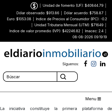
│
Unidad de fomento (UF): $40844.79
│
Dólar observado: $913.86
│
Dólar acuerdo: $758.87
│
Euro: $1053.08
│
Indice de Precios al Consumidor (IPC): -0.2
│
Unidad Tributaria Mensual (UTM): $71649
│
Indice de valor promedio (IVP): $42246.82
│
Imacec: 2.4
│
08-08-2026 09:19:19
Síguenos:
Menu
La iniciativa constituye la primera plataforma de