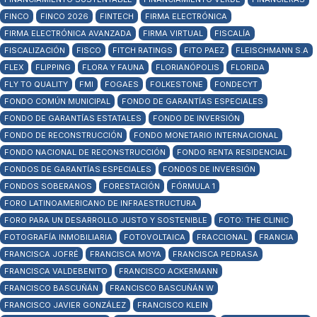
FINCO
FINCO 2026
FINTECH
FIRMA ELECTRÓNICA
FIRMA ELECTRÓNICA AVANZADA
FIRMA VIRTUAL
FISCALÍA
FISCALIZACIÓN
FISCO
FITCH RATINGS
FITO PAEZ
FLEISCHMANN S.A
FLEX
FLIPPING
FLORA Y FAUNA
FLORIANÓPOLIS
FLORIDA
FLY TO QUALITY
FMI
FOGAES
FOLKESTONE
FONDECYT
FONDO COMÚN MUNICIPAL
FONDO DE GARANTÍAS ESPECIALES
FONDO DE GARANTÍAS ESTATALES
FONDO DE INVERSIÓN
FONDO DE RECONSTRUCCIÓN
FONDO MONETARIO INTERNACIONAL
FONDO NACIONAL DE RECONSTRUCCIÓN
FONDO RENTA RESIDENCIAL
FONDOS DE GARANTÍAS ESPECIALES
FONDOS DE INVERSIÓN
FONDOS SOBERANOS
FORESTACIÓN
FÓRMULA 1
FORO LATINOAMERICANO DE INFRAESTRUCTURA
FORO PARA UN DESARROLLO JUSTO Y SOSTENIBLE
FOTO: THE CLINIC
FOTOGRAFÍA INMOBILIARIA
FOTOVOLTAICA
FRACCIONAL
FRANCIA
FRANCISCA JOFRÉ
FRANCISCA MOYA
FRANCISCA PEDRASA
FRANCISCA VALDEBENITO
FRANCISCO ACKERMANN
FRANCISCO BASCUÑÁN
FRANCISCO BASCUÑÁN W
FRANCISCO JAVIER GONZÁLEZ
FRANCISCO KLEIN