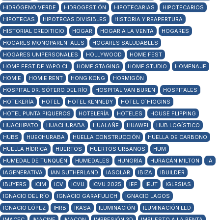
HIDRÓGENO VERDE
HIDROGESTIÓN
HIPOTECARIAS
HIPOTECARIOS
HIPOTECAS
HIPOTECAS DIVISIBLES
HISTORIA Y REAPERTURA
HISTORIAL CREDITICIO
HOGAR
HOGAR A LA VENTA
HOGARES
HOGARES MONOPARENTALES
HOGARES SALUDABLES
HOGARES UNIPERSONALES
HOLLYWOOD
HOME FEST
HOME FEST DE YAPO.CL
HOME STAGING
HOME STUDIO
HOMENAJE
HOMIE
HOMIE RENT
HONG KONG
HORMIGÓN
HOSPITAL DR. SÓTERO DEL RÍO
HOSPITAL VAN BUREN
HOSPITALES
HOTEKERÍA
HOTEL
HOTEL KENNEDY
HOTEL O´HIGGINS
HOTEL PUNTA PIQUEROS
HOTELERÍA
HOTELES
HOUSE FLIPPING
HUACHIPATO
HUACHURABA
HUALAÑE
HUAWEI
HUB LOGÍSTICO
HUBS
HUECHURABA
HUELLA CONSTRUCCIÓN
HUELLA DE CARBONO
HUELLA HÍDRICA
HUERTOS
HUERTOS URBANOS
HUM
HUMEDAL DE TUNQUÉN
HUMEDALES
HUNGRÍA
HURACÁN MILTON
IA
IAGENERATIVA
IAN SUTHERLAND
IASOLAR
IBIZA
IBUILDER
IBUYERS
ICIM
ICV
ICVU
ICVU 2025
IEF
IEUT
IGLESIAS
IGNACIO DEL RÍO
IGNACIO GARAFULICH
IGNACIO LAGOS
IGNACIO LÓPEZ
IHRB
IKASA
ILUMINACIÓN
ILUMINACIÓN LED
IMACEC
IMACINF
IMACON
IMPRESIÓN 3D
IMPUESTO A LA RENTA