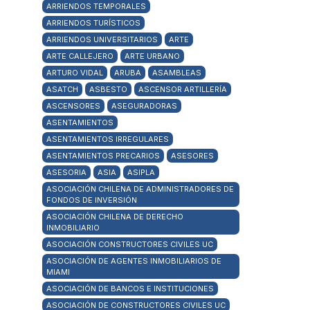
ARRIENDOS TEMPORALES
ARRIENDOS TURÍSTICOS
ARRIENDOS UNIVERSITARIOS
ARTE
ARTE CALLEJERO
ARTE URBANO
ARTURO VIDAL
ARUBA
ASAMBLEAS
ASATCH
ASBESTO
ASCENSOR ARTILLERÍA
ASCENSORES
ASEGURADORAS
ASENTAMIENTOS
ASENTAMIENTOS IRREGULARES
ASENTAMIENTOS PRECARIOS
ASESORES
ASESORIA
ASIA
ASIPLA
ASOCIACIÓN CHILENA DE ADMINISTRADORES DE
FONDOS DE INVERSIÓN
ASOCIACIÓN CHILENA DE DERECHO
INMOBILIARIO
ASOCIACIÓN CONSTRUCTORES CIVILES UC
ASOCIACIÓN DE AGENTES INMOBILIARIOS DE
MIAMI
ASOCIACIÓN DE BANCOS E INSTITUCIONES
ASOCIACIÓN DE CONSTRUCTORES CIVILES UC