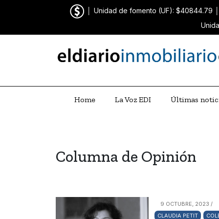
│
Unidad de fomento (UF): $40844.79
Unida
Home
La Voz EDI
Últimas notic
Columna de Opinión
9 OCTUBRE, 2023 /
CLAUDIA PETIT
COL