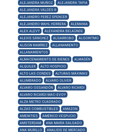
ALEJANDRA MUÑOZ
ALEJANDRA TAPIA
ALEJANDRA VALDÉS R
ALEJANDRO PEREZ SPENCER
ALEJANDRO WAHL HERRERA
ALEMANIA
ALEX ALEVY
ALEXANDRA BELAÚNDE
ALEXIS SÁNCHEZ
ALGARROBO
ALGORITMO
ALISON RAMÍREZ
ALLANAMIENTO
ALLANAMIENTOS
ALMACENAMIENTO DE BIENES
ALMADÉN
ALQUILER
ALTO HOSPICIO
ALTO LAS CONDES
ALTURAS MÁXIMAS
ALUMBRADO
ÁLVARO OLIVER
ÁLVARO OSSANDÓN
ÁLVARO RICARDI
ALVARO RICARDI MAC-EVOY
ALZA METRO CUADRADO
ALZAS COMBUSTIBLES
AMAZON
AMENITIES
AMÉRICO VESPUCIO
AMSTERDAM
ANA MARÍA SALGADO
ANA MURILLO
ANALISIS DE MERCADO