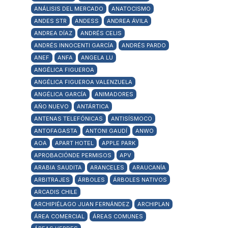
ANÁLISIS DEL MERCADO
ANATOCISMO
ANDES STR
ANDESS
ANDREA ÁVILA
ANDREA DÍAZ
ANDRÉS CELIS
ANDRÉS INNOCENTI GARCÍA
ANDRÉS PARDO
ANEF
ANFA
ANGELA LU
ANGÉLICA FIGUEROA
ANGÉLICA FIGUEROA VALENZUELA
ANGÉLICA GARCÍA
ANIMADORES
AÑO NUEVO
ANTÁRTICA
ANTENAS TELEFÓNICAS
ANTISÍSMOCO
ANTOFAGASTA
ANTONI GAUDÍ
ANWO
AOA
APART HOTEL
APPLE PARK
APROBACIÓNDE PERMISOS
APV
ARABIA SAUDITA
ARANCELES
ARAUCANÍA
ARBITRAJES
ÁRBOLES
ÁRBOLES NATIVOS
ARCADIS CHILE
ARCHIPIÉLAGO JUAN FERNÁNDEZ
ARCHIPLAN
ÁREA COMERCIAL
ÁREAS COMUNES