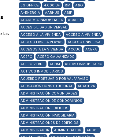
3G OFFICE
4.000 UF
8M
A&G
A+ENERGÍA
AARHUS
ABIF
es
ACADEMIA INMOBILIARIA
ACADES
ACCESIBILIDAD UNIVERSAL
e las
ACCESO A LA VIVIENDA
ACCESO A VIVIENDA
ACCESO LIBRE A PLAYAS
ACCESO UNIVERSAL
ACCESOS A LA VIVIENDA
ACCUC
ACERA
ACERO
ACERO GALVANIZADO
ACERO VERDE
ACHM
ACTIVO INMOBILIARIO
ACTIVOS INMOBILIARIOS
ACUERDO PORTUARIO POR VALPARAÍSO
ACUSACIÓN CONSTITUCIONAL
ADACTIVA
ADMINISTRACIÓN COMUNIDADES
ADMINISTRACIÓN DE CONDOMINIOS
ADMINISTRACIÓN EDIFICIOS
ADMINISTRACIÓN INMOBILIARIA
ADMINISTRACIONES DE EDIFICIOS
ADMINISTRADOR
ADMINITRACIÓN
ADOBE