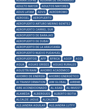
ADRIÁN JOFRÉ
ADUANA DE VALPARAÍSO
ADULTO MAYOR
ADULTOS MAYORES
ADUS LATAM
ADVS
AERÓDROMO
AEROGEL
AEROPUERTO
AEROPUERTO ARTURO MERINO BENÍTEZ
AEROPUERTO CARRIEL SUR
AEROPUERTO DE BARAJAS
AEROPUERTO DE DUBAI
AEROPUERTO DE LA ARAUCANÍA
AEROPUERTO NUEVO PUDAHUEL
AEROPUERTOS
AFP
ÁFRICA
AGOP
AGS
AGUA
AGUAS GRISES
AGUAS RURALES
AGUSTÍN RIANI
AHORRO ACADÉMICO
AHORRO DE ENERGÍA
AHORRO ENERGÉTICO
AI TRANSFORMATION
AIM GLOBAL
AIRBNB
AIRE ACONDICIONADO
AL ASAD
AL-INVEST
ALAMEDA
ALBERGUES
ALBERTO BEITIA
ALCALDE JADUE
ALCALDES
ALEJANDRA AGUILAR
ALEJANDRA LUTFY