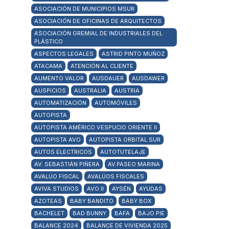
ASOCIACIÓN DE MUNICIPIOS MSUR
ASOCIACIÓN DE OFICINAS DE ARQUITECTOS
ASOCIACIÓN GREMIAL DE INDUSTRIALES DEL
PLÁSTICO
ASPECTOS LEGALES
ASTRID PINTO MUÑOZ
ATACAMA
ATENCIÓN AL CLIENTE
AUMENTO VALOR
AUSDAUER
AUSDAWER
AUSPICIOS
AUSTRALIA
AUSTRIA
AUTOMATIZACIÓN
AUTOMÓVILES
AUTOPISTA
AUTOPISTA AMÉRICO VESPUCIO ORIENTE II
AUTOPISTA AVO
AUTOPISTA ORBITAL SUR
AUTOS ELECTRICOS
AUTOTUTELAJE
AV. SEBASTIÁN PIÑERA
AV.PASEO MARINA
AVALÚO FISCAL
AVALÚOS FISCALES
AVIVA STUDIOS
AVO II
AYSÉN
AYUDAS
AZOTEAS
BABY BANDITO
BABY BOX
BACHELET
BAD BUNNY
BAFA
BAJO PIE
BALANCE 2024
BALANCE DE VIVIENDA 2025