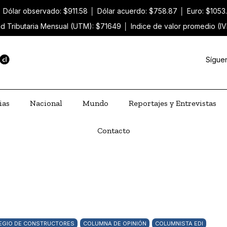
│
Dólar observado: $911.58
│
Dólar acuerdo: $758.87
│
Euro: $1053
d Tributaria Mensual (UTM): $71649
│
Indice de valor promedio (IV
Sígue
ias
Nacional
Mundo
Reportajes y Entrevistas
Contacto
EGIO DE CONSTRUCTORES
COLUMNA DE OPINIÓN
COLUMNISTA EDI