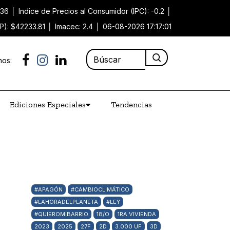
.36
│
Indice de Precios al Consumidor (IPC): -0.2
│
P): $42233.81
│
Imacec: 2.4
│
06-08-2026 17:17:01
nos:
Ediciones Especiales
Tendencias
#APAGÓN
#CAMBIOCLIMÁTICO
#LAHORADELPLANETA
#LEY
#QUIEROMIBARRIO
18/O
1RA VIVIENDA
2023
2025
27F
2D
3.000 UF
3D