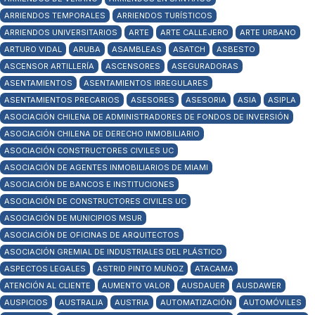
ARRIENDOS TEMPORALES
ARRIENDOS TURÍSTICOS
ARRIENDOS UNIVERSITARIOS
ARTE
ARTE CALLEJERO
ARTE URBANO
ARTURO VIDAL
ARUBA
ASAMBLEAS
ASATCH
ASBESTO
ASCENSOR ARTILLERÍA
ASCENSORES
ASEGURADORAS
ASENTAMIENTOS
ASENTAMIENTOS IRREGULARES
ASENTAMIENTOS PRECARIOS
ASESORES
ASESORIA
ASIA
ASIPLA
ASOCIACIÓN CHILENA DE ADMINISTRADORES DE FONDOS DE INVERSIÓN
ASOCIACIÓN CHILENA DE DERECHO INMOBILIARIO
ASOCIACIÓN CONSTRUCTORES CIVILES UC
ASOCIACIÓN DE AGENTES INMOBILIARIOS DE MIAMI
ASOCIACIÓN DE BANCOS E INSTITUCIONES
ASOCIACIÓN DE CONSTRUCTORES CIVILES UC
ASOCIACIÓN DE MUNICIPIOS MSUR
ASOCIACIÓN DE OFICINAS DE ARQUITECTOS
ASOCIACIÓN GREMIAL DE INDUSTRIALES DEL PLÁSTICO
ASPECTOS LEGALES
ASTRID PINTO MUÑOZ
ATACAMA
ATENCIÓN AL CLIENTE
AUMENTO VALOR
AUSDAUER
AUSDAWER
AUSPICIOS
AUSTRALIA
AUSTRIA
AUTOMATIZACIÓN
AUTOMÓVILES