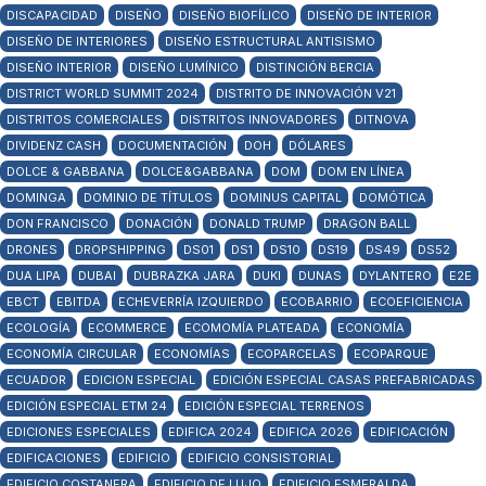
DISCAPACIDAD
DISEÑO
DISEÑO BIOFÍLICO
DISEÑO DE INTERIOR
DISEÑO DE INTERIORES
DISEÑO ESTRUCTURAL ANTISISMO
DISEÑO INTERIOR
DISEÑO LUMÍNICO
DISTINCIÓN BERCIA
DISTRICT WORLD SUMMIT 2024
DISTRITO DE INNOVACIÓN V21
DISTRITOS COMERCIALES
DISTRITOS INNOVADORES
DITNOVA
DIVIDENZ CASH
DOCUMENTACIÓN
DOH
DÓLARES
DOLCE & GABBANA
DOLCE&GABBANA
DOM
DOM EN LÍNEA
DOMINGA
DOMINIO DE TÍTULOS
DOMINUS CAPITAL
DOMÓTICA
DON FRANCISCO
DONACIÓN
DONALD TRUMP
DRAGON BALL
DRONES
DROPSHIPPING
DS01
DS1
DS10
DS19
DS49
DS52
DUA LIPA
DUBAI
DUBRAZKA JARA
DUKI
DUNAS
DYLANTERO
E2E
EBCT
EBITDA
ECHEVERRÍA IZQUIERDO
ECOBARRIO
ECOEFICIENCIA
ECOLOGÍA
ECOMMERCE
ECOMOMÍA PLATEADA
ECONOMÍA
ECONOMÍA CIRCULAR
ECONOMÍAS
ECOPARCELAS
ECOPARQUE
ECUADOR
EDICION ESPECIAL
EDICIÓN ESPECIAL CASAS PREFABRICADAS
EDICIÓN ESPECIAL ETM 24
EDICIÓN ESPECIAL TERRENOS
EDICIONES ESPECIALES
EDIFICA 2024
EDIFICA 2026
EDIFICACIÓN
EDIFICACIONES
EDIFICIO
EDIFICIO CONSISTORIAL
EDIFICIO COSTANERA
EDIFICIO DE LUJO
EDIFICIO ESMERALDA