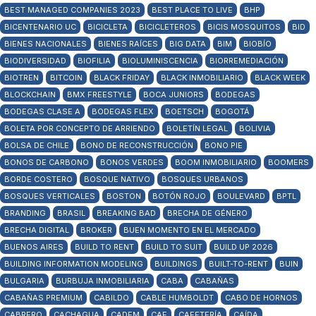
BEST MANAGED COMPANIES 2023
BEST PLACE TO LIVE
BHP
BICENTENARIO UC
BICICLETA
BICICLETEROS
BICIS MOSQUITOS
BID
BIENES NACIONALES
BIENES RAÍCES
BIG DATA
BIM
BIOBÍO
BIODIVERSIDAD
BIOFILIA
BIOLUMINISCENCIA
BIORREMEDIACIÓN
BIOTREN
BITCOIN
BLACK FRIDAY
BLACK INMOBILIARIO
BLACK WEEK
BLOCKCHAIN
BMX FREESTYLE
BOCA JUNIORS
BODEGAS
BODEGAS CLASE A
BODEGAS FLEX
BOETSCH
BOGOTÁ
BOLETA POR CONCEPTO DE ARRIENDO
BOLETÍN LEGAL
BOLIVIA
BOLSA DE CHILE
BONO DE RECONSTRUCCIÓN
BONO PIE
BONOS DE CARBONO
BONOS VERDES
BOOM INMOBILIARIO
BOOMERS
BORDE COSTERO
BOSQUE NATIVO
BOSQUES URBANOS
BOSQUES VERTICALES
BOSTON
BOTÓN ROJO
BOULEVARD
BPTL
BRANDING
BRASIL
BREAKING BAD
BRECHA DE GÉNERO
BRECHA DIGITAL
BROKER
BUEN MOMENTO EN EL MERCADO
BUENOS AIRES
BUILD TO RENT
BUILD TO SUIT
BUILD UP 2026
BUILDING INFORMATION MODELING
BUILDINGS
BUILT-TO-RENT
BUIN
BULGARIA
BURBUJA INMOBILIARIA
CABA
CABAÑAS
CABAÑAS PREMIUM
CABILDO
CABLE HUMBOLDT
CABO DE HORNOS
CABRERO
CACHAGUA
CADEM
CAE
CAFETERÍA
CAÍDA