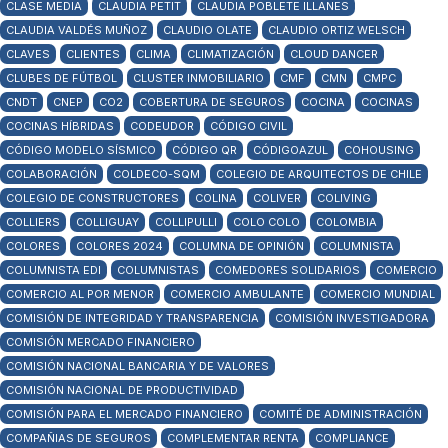
CLASE MEDIA
CLAUDIA PETIT
CLAUDIA POBLETE ILLANES
CLAUDIA VALDÉS MUÑOZ
CLAUDIO OLATE
CLAUDIO ORTIZ WELSCH
CLAVES
CLIENTES
CLIMA
CLIMATIZACIÓN
CLOUD DANCER
CLUBES DE FÚTBOL
CLUSTER INMOBILIARIO
CMF
CMN
CMPC
CNDT
CNEP
CO2
COBERTURA DE SEGUROS
COCINA
COCINAS
COCINAS HÍBRIDAS
CODEUDOR
CÓDIGO CIVIL
CÓDIGO MODELO SÍSMICO
CÓDIGO QR
CÓDIGOAZUL
COHOUSING
COLABORACIÓN
COLDECO-SQM
COLEGIO DE ARQUITECTOS DE CHILE
COLEGIO DE CONSTRUCTORES
COLINA
COLIVER
COLIVING
COLLIERS
COLLIGUAY
COLLIPULLI
COLO COLO
COLOMBIA
COLORES
COLORES 2024
COLUMNA DE OPINIÓN
COLUMNISTA
COLUMNISTA EDI
COLUMNISTAS
COMEDORES SOLIDARIOS
COMERCIO
COMERCIO AL POR MENOR
COMERCIO AMBULANTE
COMERCIO MUNDIAL
COMISIÓN DE INTEGRIDAD Y TRANSPARENCIA
COMISIÓN INVESTIGADORA
COMISIÓN MERCADO FINANCIERO
COMISIÓN NACIONAL BANCARIA Y DE VALORES
COMISIÓN NACIONAL DE PRODUCTIVIDAD
COMISIÓN PARA EL MERCADO FINANCIERO
COMITÉ DE ADMINISTRACIÓN
COMPAÑIAS DE SEGUROS
COMPLEMENTAR RENTA
COMPLIANCE