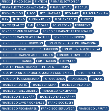
FINCO
FINCO 2026
FINTECH
FIRMA ELECTRÓNICA
FIRMA ELECTRÓNICA AVANZADA
FIRMA VIRTUAL
FISCALÍA
FISCALIZACIÓN
FISCO
FITCH RATINGS
FITO PAEZ
FLEISCHMANN S.A
FLEX
FLIPPING
FLORA Y FAUNA
FLORIANÓPOLIS
FLORIDA
FLY TO QUALITY
FMI
FOGAES
FOLKESTONE
FONDECYT
FONDO COMÚN MUNICIPAL
FONDO DE GARANTÍAS ESPECIALES
FONDO DE GARANTÍAS ESTATALES
FONDO DE INVERSIÓN
FONDO DE RECONSTRUCCIÓN
FONDO MONETARIO INTERNACIONAL
FONDO NACIONAL DE RECONSTRUCCIÓN
FONDO RENTA RESIDENCIAL
FONDOS DE GARANTÍAS ESPECIALES
FONDOS DE INVERSIÓN
FONDOS SOBERANOS
FORESTACIÓN
FÓRMULA 1
FORO LATINOAMERICANO DE INFRAESTRUCTURA
FORO PARA UN DESARROLLO JUSTO Y SOSTENIBLE
FOTO: THE CLINIC
FOTOGRAFÍA INMOBILIARIA
FOTOVOLTAICA
FRACCIONAL
FRANCIA
FRANCISCA JOFRÉ
FRANCISCA MOYA
FRANCISCA PEDRASA
FRANCISCA VALDEBENITO
FRANCISCO ACKERMANN
FRANCISCO BASCUÑÁN
FRANCISCO BASCUÑÁN W
FRANCISCO JAVIER GONZÁLEZ
FRANCISCO KLEIN
FRANCISCO RECABARREN
FRANCISCO SEPÚLVEDA
FRANCISCO URRUTIA