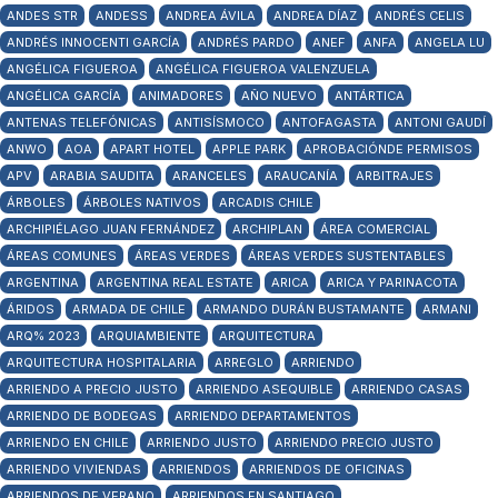
ANDES STR
ANDESS
ANDREA ÁVILA
ANDREA DÍAZ
ANDRÉS CELIS
ANDRÉS INNOCENTI GARCÍA
ANDRÉS PARDO
ANEF
ANFA
ANGELA LU
ANGÉLICA FIGUEROA
ANGÉLICA FIGUEROA VALENZUELA
ANGÉLICA GARCÍA
ANIMADORES
AÑO NUEVO
ANTÁRTICA
ANTENAS TELEFÓNICAS
ANTISÍSMOCO
ANTOFAGASTA
ANTONI GAUDÍ
ANWO
AOA
APART HOTEL
APPLE PARK
APROBACIÓNDE PERMISOS
APV
ARABIA SAUDITA
ARANCELES
ARAUCANÍA
ARBITRAJES
ÁRBOLES
ÁRBOLES NATIVOS
ARCADIS CHILE
ARCHIPIÉLAGO JUAN FERNÁNDEZ
ARCHIPLAN
ÁREA COMERCIAL
ÁREAS COMUNES
ÁREAS VERDES
ÁREAS VERDES SUSTENTABLES
ARGENTINA
ARGENTINA REAL ESTATE
ARICA
ARICA Y PARINACOTA
ÁRIDOS
ARMADA DE CHILE
ARMANDO DURÁN BUSTAMANTE
ARMANI
ARQ% 2023
ARQUIAMBIENTE
ARQUITECTURA
ARQUITECTURA HOSPITALARIA
ARREGLO
ARRIENDO
ARRIENDO A PRECIO JUSTO
ARRIENDO ASEQUIBLE
ARRIENDO CASAS
ARRIENDO DE BODEGAS
ARRIENDO DEPARTAMENTOS
ARRIENDO EN CHILE
ARRIENDO JUSTO
ARRIENDO PRECIO JUSTO
ARRIENDO VIVIENDAS
ARRIENDOS
ARRIENDOS DE OFICINAS
ARRIENDOS DE VERANO
ARRIENDOS EN SANTIAGO