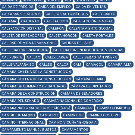
CAÍDA DE PRECIOS
CAÍDA DEL EMPLEO
CAÍDA EN VENTAS
CAIXABANK RESEARCH
CAJEROS AUTOMÁTICOS
CAL Y CANTO
CALAMA
CALDERAS
CALEFACCIÓN
CALEFACCIÓN CENTRAL
CALEFACCIÓN DISTRITAL
CALEFÓN
CALENTAMIENTO GLOBAL
CALETA DE PERSADORES
CALETA HORCÓN
CALETA PORTALES
CALIDAD DE VIDA URBANA CHILE
CALIDAD DEL AIRE
CALIFICACIÓN ENERGÉTICA
CALIFICACIÓN ENERGÉTICA DE VIVIENDAS
CALIFORNIA
CALLAO
CALLE LARGA
CALLE SEBASTIÁN PIÑERA
CALLE VALPARAÍSO
CALLES
CALOR
CAM
CAMACOL
CÁMARA ALTA
CÁMARA CHILENA DE LA CONSTRUCCIÓN
CÁMARA CHILENA DE LA CONSTRUCCIÓN
CÁMARA DE AIRE
CÁMARA DE COMERCIO DE SANTIAGO
CÁMARA DE DIPUTADOS
CÁMARA DE LA CONSTRUCCIÓN
CÁMARA DE SENADORES
CÁMARA DEL SENADO
CÁMARA NACIONAL DE COMERCIO
CÁMARA NACIONAL DE COMERCIO (CNC)
CÁMARAS
CAMBIO CLIMÁTICO
CAMBIO DE MANDO
CAMBORIÚ
CAMBRIDGE
CAMINO COSTERO
CAMINO INTERNACIONAL
CAMINO VICUÑA YENDEGAIA
CAMPAMENTO MANUEL BUSTOS
CAMPAMENTOS