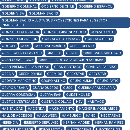
GOBIERNO COMUNAL
GOBIERNO DE CHILE
GOBIERNO ESPAÑOL
GOLDEN VISA
GOLDMAN SACHS
GOLDMAN SACHS AJUSTA SUS PROYECCIONES PARA EL SECTOR
INMOBILIARIO
GONZALO FUENZALIDA
GONZALO JIMÉNEZ COCQ
GONZALO MUT
GONZALO SILVA LEÓN
GONZALO SOTOMAYOR
GONZALO URETA
GOOGLE
GORE
GORE VALPARAÍSO
GPS PROPERTY
GPS PROPERTY PARTNER
GRAFFITI
GRAFITI
GRAN CASA SANTIAGO
GRAN CONCEPCIÓN
GRAN FERIA DE CAPACITACIÓN SODIMAC
GRAN PREMIO DE LAS VEGAS
GRAN SANTIAGO
GRAN VALPARAÍSO
GRECIA
GREEN DRINKS
GREMIOS
GREYSTAR
GREYSTAR
GROWTH MARKETING
GRUPO ALTING
GRUPO NUMA
GRUPO PATIO
GRUPO URBANA
GUANAQUEROS
GUCCI
GUERRA ARANCELARIA
GUERRA COMERCIAL
GUERRA IRÁN
GUEST HOUSE
GÜETOS VERTICALES
GUSTAVO COLLAO
H2V
HABITAGE
HABITALIDAD
HACIENDA
HACINAMIENTO
HACKER INMOBILIARIOS
HALL DE ACCESOS
HALLOWEEN
HAMBURGO
HANOI
HECTÁREAS
HERENCIA
HERIBERTO SEPÚLVED
HERNÁN MADRID
HERNÁN RAMÍREZ
HIDRÓGENO VERDE
HIDROGESTIÓN
HIPOTECARIAS
HIPOTECARIOS