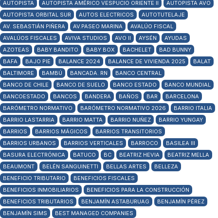
AUTOPISTA
AUTOPISTA AMÉRICO VESPUCIO ORIENTE II
AUTOPISTA AVO
AUTOPISTA ORBITAL SUR
AUTOS ELECTRICOS
AUTOTUTELAJE
AV. SEBASTIÁN PIÑERA
AV.PASEO MARINA
AVALÚO FISCAL
AVALÚOS FISCALES
AVIVA STUDIOS
AVO II
AYSÉN
AYUDAS
AZOTEAS
BABY BANDITO
BABY BOX
BACHELET
BAD BUNNY
BAFA
BAJO PIE
BALANCE 2024
BALANCE DE VIVIENDA 2025
BALAT
BALTIMORE
BAMBÚ
BANCADA. RN
BANCO CENTRAL
BANCO DE CHILE
BANCO DE SUELO
BANCO ESTADO
BANCO MUNDIAL
BANCOESTADO
BANCOS
BANDERA
BAÑOS
BAR
BARCELONA
BARÓMETRO NORMATIVO
BARÓMETRO NORMATIVO 2026
BARRIO ITALIA
BARRIO LASTARRIA
BARRIO MATTA
BARRIO NUÑEZ
BARRIO YUNGAY
BARRIOS
BARRIOS MÁGICOS
BARRIOS TRANSITORIOS
BARRIOS URBANOS
BARRIOS VERTICALES
BARROCO
BASILEA III
BASURA ELECTRÓNICA
BATUCO
BC
BEATRIZ HEVIA
BEATRIZ MELLA
BEAUMONT
BELÉN SANGUINETTI
BELLAS ARTES
BELLEZA
BENEFICIO TRIBUTARIO
BENEFICIOS FISCALES
BENEFICIOS INMOBILIARIOS
BENEFICIOS PARA LA CONSTRUCCIÓN
BENEFICIOS TRIBUTARIOS
BENJAMÍN ASTABURUAG
BENJAMÍN PÉREZ
BENJAMÍN SIMS
BEST MANAGED COMPANIES