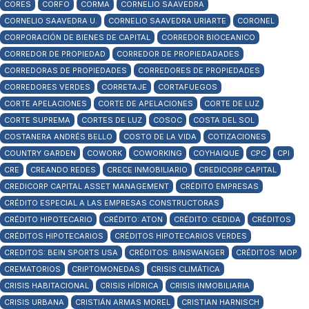
CORES
CORFO
CORMA
CORNELIO SAAVEDRA
CORNELIO SAAVEDRA U.
CORNELIO SAAVEDRA URIARTE
CORONEL
CORPORACIÓN DE BIENES DE CAPITAL
CORREDOR BIOCEANICO
CORREDOR DE PROPIEDAD
CORREDOR DE PROPIEDADADES
CORREDORAS DE PROPIEDADES
CORREDORES DE PROPIEDADES
CORREDORES VERDES
CORRETAJE
CORTAFUEGOS
CORTE APELACIONES
CORTE DE APELACIONES
CORTE DE LUZ
CORTE SUPREMA
CORTES DE LUZ
COSOC
COSTA DEL SOL
COSTANERA ANDRÉS BELLO
COSTO DE LA VIDA
COTIZACIONES
COUNTRY GARDEN
COWORK
COWORKING
COYHAIQUE
CPC
CPI
CRE
CREANDO REDES
CRECE INMOBILIARIO
CREDICORP CAPITAL
CREDICORP CAPITAL ASSET MANAGEMENT
CRÉDITO EMPRESAS
CRÉDITO ESPECIAL A LAS EMPRESAS CONSTRUCTORAS
CRÉDITO HIPOTECARIO
CRÉDITO: ATON
CRÉDITO: CEDIDA
CRÉDITOS
CRÉDITOS HIPOTECARIOS
CRÉDITOS HIPOTECARIOS VERDES
CREDITOS: BEIN SPORTS USA
CRÉDITOS: BINSWANGER
CRÉDITOS: MOP
CREMATORIOS
CRIPTOMONEDAS
CRISIS CLIMÁTICA
CRISIS HABITACIONAL
CRISIS HÍDRICA
CRISIS INMOBILIARIA
CRISIS URBANA
CRISTIÁN ARMAS MOREL
CRISTIAN HARNISCH