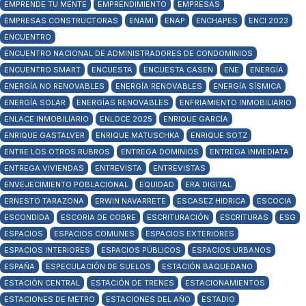
EMPRENDE TU MENTE
EMPRENDIMIENTO
EMPRESAS
EMPRESAS CONSTRUCTORAS
ENAMI
ENAP
ENCHAPES
ENCI 2023
ENCUENTRO
ENCUENTRO NACIONAL DE ADMINISTRADORES DE CONDOMINIOS
ENCUENTRO SMART
ENCUESTA
ENCUESTA CASEN
ENE
ENERGÍA
ENERGÍA NO RENOVABLES
ENERGÍA RENOVABLES
ENERGÍA SÍSMICA
ENERGÍA SOLAR
ENERGÍAS RENOVABLES
ENFRIAMIENTO INMOBILIARIO
ENLACE INMOBILIARIO
ENLOCE 2025
ENRIQUE GARCÍA
ENRIQUE GASTALVER
ENRIQUE MATUSCHKA
ENRIQUE SOTZ
ENTRE LOS OTROS RUBROS
ENTREGA DOMINIOS
ENTREGA INMEDIATA
ENTREGA VIVIENDAS
ENTREVISTA
ENTREVISTAS
ENVEJECIMIENTO POBLACIONAL
EQUIDAD
ERA DIGITAL
ERNESTO TARAZONA
ERWIN NAVARRETE
ESCASEZ HIDRICA
ESCOCIA
ESCONDIDA
ESCORIA DE COBRE
ESCRITURACIÓN
ESCRITURAS
ESG
ESPACIOS
ESPACIOS COMUNES
ESPACIOS EXTERIORES
ESPACIOS INTERIORES
ESPACIOS PÚBLICOS
ESPACIOS URBANOS
ESPAÑA
ESPECULACIÓN DE SUELOS
ESTACIÓN BAQUEDANO
ESTACIÓN CENTRAL
ESTACIÓN DE TRENES
ESTACIONAMIENTOS
ESTACIONES DE METRO
ESTACIONES DEL AÑO
ESTADIO