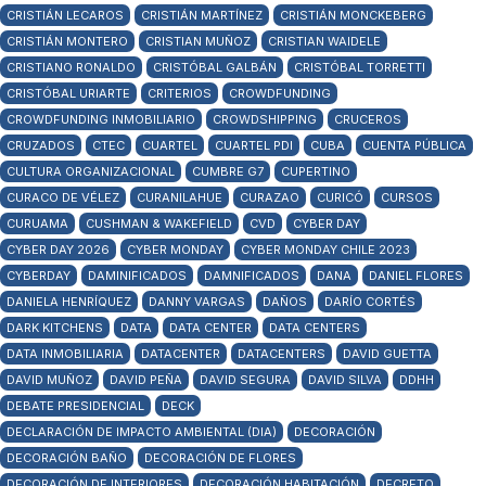
CRISTIÁN LECAROS
CRISTIÁN MARTÍNEZ
CRISTIÁN MONCKEBERG
CRISTIÁN MONTERO
CRISTIAN MUÑOZ
CRISTIAN WAIDELE
CRISTIANO RONALDO
CRISTÓBAL GALBÁN
CRISTÓBAL TORRETTI
CRISTÓBAL URIARTE
CRITERIOS
CROWDFUNDING
CROWDFUNDING INMOBILIARIO
CROWDSHIPPING
CRUCEROS
CRUZADOS
CTEC
CUARTEL
CUARTEL PDI
CUBA
CUENTA PÚBLICA
CULTURA ORGANIZACIONAL
CUMBRE G7
CUPERTINO
CURACO DE VÉLEZ
CURANILAHUE
CURAZAO
CURICÓ
CURSOS
CURUAMA
CUSHMAN & WAKEFIELD
CVD
CYBER DAY
CYBER DAY 2026
CYBER MONDAY
CYBER MONDAY CHILE 2023
CYBERDAY
DAMINIFICADOS
DAMNIFICADOS
DANA
DANIEL FLORES
DANIELA HENRÍQUEZ
DANNY VARGAS
DAÑOS
DARÍO CORTÉS
DARK KITCHENS
DATA
DATA CENTER
DATA CENTERS
DATA INMOBILIARIA
DATACENTER
DATACENTERS
DAVID GUETTA
DAVID MUÑOZ
DAVID PEÑA
DAVID SEGURA
DAVID SILVA
DDHH
DEBATE PRESIDENCIAL
DECK
DECLARACIÓN DE IMPACTO AMBIENTAL (DIA)
DECORACIÓN
DECORACIÓN BAÑO
DECORACIÓN DE FLORES
DECORACIÓN DE INTERIORES
DECORACIÓN HABITACIÓN
DECRETO