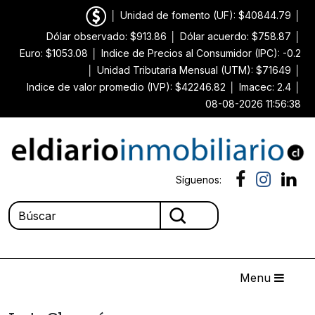
│
Unidad de fomento (UF): $40844.79
│
Dólar observado: $913.86
│
Dólar acuerdo: $758.87
│
Euro: $1053.08
│
Indice de Precios al Consumidor (IPC): -0.2
│
Unidad Tributaria Mensual (UTM): $71649
│
Indice de valor promedio (IVP): $42246.82
│
Imacec: 2.4
│
08-08-2026 11:56:38
Síguenos:
Menu