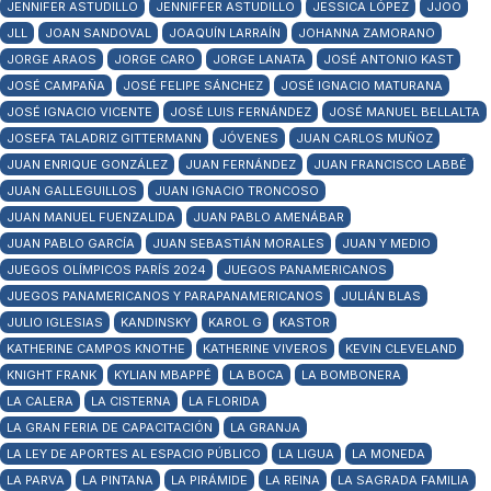
JENNIFER ASTUDILLO
JENNIFFER ASTUDILLO
JESSICA LÓPEZ
JJOO
JLL
JOAN SANDOVAL
JOAQUÍN LARRAÍN
JOHANNA ZAMORANO
JORGE ARAOS
JORGE CARO
JORGE LANATA
JOSÉ ANTONIO KAST
JOSÉ CAMPAÑA
JOSÉ FELIPE SÁNCHEZ
JOSÉ IGNACIO MATURANA
JOSÉ IGNACIO VICENTE
JOSÉ LUIS FERNÁNDEZ
JOSÉ MANUEL BELLALTA
JOSEFA TALADRIZ GITTERMANN
JÓVENES
JUAN CARLOS MUÑOZ
JUAN ENRIQUE GONZÁLEZ
JUAN FERNÁNDEZ
JUAN FRANCISCO LABBÉ
JUAN GALLEGUILLOS
JUAN IGNACIO TRONCOSO
JUAN MANUEL FUENZALIDA
JUAN PABLO AMENÁBAR
JUAN PABLO GARCÍA
JUAN SEBASTIÁN MORALES
JUAN Y MEDIO
JUEGOS OLÍMPICOS PARÍS 2024
JUEGOS PANAMERICANOS
JUEGOS PANAMERICANOS Y PARAPANAMERICANOS
JULIÁN BLAS
JULIO IGLESIAS
KANDINSKY
KAROL G
KASTOR
KATHERINE CAMPOS KNOTHE
KATHERINE VIVEROS
KEVIN CLEVELAND
KNIGHT FRANK
KYLIAN MBAPPÉ
LA BOCA
LA BOMBONERA
LA CALERA
LA CISTERNA
LA FLORIDA
LA GRAN FERIA DE CAPACITACIÓN
LA GRANJA
LA LEY DE APORTES AL ESPACIO PÚBLICO
LA LIGUA
LA MONEDA
LA PARVA
LA PINTANA
LA PIRÁMIDE
LA REINA
LA SAGRADA FAMILIA