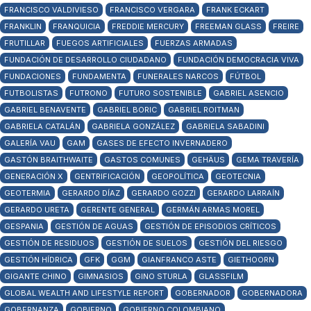
FRANCISCO VALDIVIESO
FRANCISCO VERGARA
FRANK ECKART
FRANKLIN
FRANQUICIA
FREDDIE MERCURY
FREEMAN GLASS
FREIRE
FRUTILLAR
FUEGOS ARTIFICIALES
FUERZAS ARMADAS
FUNDACIÓN DE DESARROLLO CIUDADANO
FUNDACIÓN DEMOCRACIA VIVA
FUNDACIONES
FUNDAMENTA
FUNERALES NARCOS
FÚTBOL
FUTBOLISTAS
FUTRONO
FUTURO SOSTENIBLE
GABRIEL ASENCIO
GABRIEL BENAVENTE
GABRIEL BORIC
GABRIEL ROITMAN
GABRIELA CATALÁN
GABRIELA GONZÁLEZ
GABRIELA SABADINI
GALERÍA VAU
GAM
GASES DE EFECTO INVERNADERO
GASTÓN BRAITHWAITE
GASTOS COMUNES
GEHÄUS
GEMA TRAVERÍA
GENERACIÓN X
GENTRIFICACIÓN
GEOPOLÍTICA
GEOTECNIA
GEOTERMIA
GERARDO DÍAZ
GERARDO GOZZI
GERARDO LARRAÍN
GERARDO URETA
GERENTE GENERAL
GERMÁN ARMAS MOREL
GESPANIA
GESTIÓN DE AGUAS
GESTIÓN DE EPISODIOS CRÍTICOS
GESTIÓN DE RESIDUOS
GESTIÓN DE SUELOS
GESTIÓN DEL RIESGO
GESTIÓN HÍDRICA
GFK
GGM
GIANFRANCO ASTE
GIETHOORN
GIGANTE CHINO
GIMNASIOS
GINO STURLA
GLASSFILM
GLOBAL WEALTH AND LIFESTYLE REPORT
GOBERNADOR
GOBERNADORA
GOBERNANZA
GOBIERNO
GOBIERNO COLOMBIANO