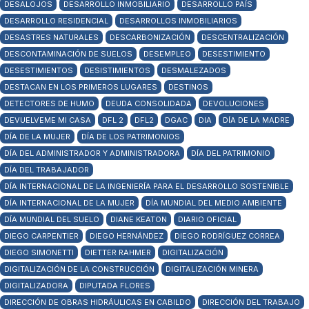
DESALOJOS
DESARROLLO INMOBILIARIO
DESARROLLO PAÍS
DESARROLLO RESIDENCIAL
DESARROLLOS INMOBILIARIOS
DESASTRES NATURALES
DESCARBONIZACIÓN
DESCENTRALIZACIÓN
DESCONTAMINACIÓN DE SUELOS
DESEMPLEO
DESESTIMIENTO
DESESTIMIENTOS
DESISTIMIENTOS
DESMALEZADOS
DESTACAN EN LOS PRIMEROS LUGARES
DESTINOS
DETECTORES DE HUMO
DEUDA CONSOLIDADA
DEVOLUCIONES
DEVUELVEME MI CASA
DFL 2
DFL2
DGAC
DIA
DÍA DE LA MADRE
DÍA DE LA MUJER
DÍA DE LOS PATRIMONIOS
DÍA DEL ADMINISTRADOR Y ADMINISTRADORA
DÍA DEL PATRIMONIO
DÍA DEL TRABAJADOR
DÍA INTERNACIONAL DE LA INGENIERÍA PARA EL DESARROLLO SOSTENIBLE
DÍA INTERNACIONAL DE LA MUJER
DÍA MUNDIAL DEL MEDIO AMBIENTE
DÍA MUNDIAL DEL SUELO
DIANE KEATON
DIARIO OFICIAL
DIEGO CARPENTIER
DIEGO HERNÁNDEZ
DIEGO RODRÍGUEZ CORREA
DIEGO SIMONETTI
DIETTER RAHMER
DIGITALIZACIÓN
DIGITALIZACIÓN DE LA CONSTRUCCIÓN
DIGITALIZACIÓN MINERA
DIGITALIZADORA
DIPUTADA FLORES
DIRECCIÓN DE OBRAS HIDRÁULICAS EN CABILDO
DIRECCIÓN DEL TRABAJO