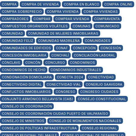
COMPRA
COMPRA DE VIVIENDA
COMPRA EN BLANCO
COMPRA ONLINE
COMPRA SOBREPRECIO
COMPRA VIVIENDA
COMPRA VIVIENDAS
COMPRADORES
COMPRAR
COMPRAR VIVIENDA
COMPRAVENTA
COMPUESTOS ORGÁNICOS VOLÁTILES
COMUNAS
COMUNICADO
COMUNIDAD
COMUNIDAD DE MUJERES INMOBILIARIAS
COMUNIDAD FELIZ
COMUNIDAD MADRILEÑA
COMUNIDADES
COMUNIDADES DE EDIFICIOS
CONAF
CONCEPCIÓN
CONCESIÓN
CONCESIÓN INMOBILIARIA
CONCHALÍ
CONCILIACIÓN LABORAL
CÓNCLAVE
CONCÓN
CONCURSO
CONDOMINIOS
CONDOMINIOS DE HECHO
CONDOMINIOS INDUSTRIALES
CONDONACIÓN DOMICILIARIA
CONECTA 2024
CONECTIVIDAD
CONECTIVIDAD DIGITAL
CONECTIVIDAD VIAL
CONERLIO SAAVEDRA
CONFLICTOS INMOBILIARIOS
CONGRESO
CONGRESO CIUDADES
CONJUNTO ARMÓNICO BELLAVISTA (CAB)
CONSEJO CONSTITUCIONAL
CONSEJO DE COORDINACIÓN
CONSEJO DE COORDINACIÓN CIUDAD PUERTO DE VALPARAÍSO
CONSEJO DE MINISTROS
CONSEJO DE MONUMENTOS NACIONALES
CONSEJO DE POLÍTICAS INFRAESTRUCTURA
CONSEJO REGIONAL
CONSEJO REGIONAL DEL MAULE
CONSEJO VECINAL DE DESARROLLO