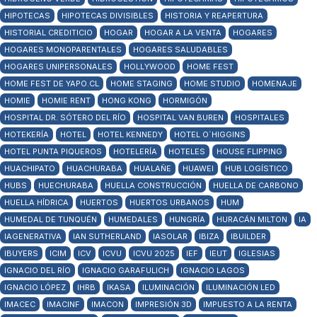
HIPOTECAS
HIPOTECAS DIVISIBLES
HISTORIA Y REAPERTURA
HISTORIAL CREDITICIO
HOGAR
HOGAR A LA VENTA
HOGARES
HOGARES MONOPARENTALES
HOGARES SALUDABLES
HOGARES UNIPERSONALES
HOLLYWOOD
HOME FEST
HOME FEST DE YAPO.CL
HOME STAGING
HOME STUDIO
HOMENAJE
HOMIE
HOMIE RENT
HONG KONG
HORMIGÓN
HOSPITAL DR. SÓTERO DEL RÍO
HOSPITAL VAN BUREN
HOSPITALES
HOTEKERÍA
HOTEL
HOTEL KENNEDY
HOTEL O´HIGGINS
HOTEL PUNTA PIQUEROS
HOTELERÍA
HOTELES
HOUSE FLIPPING
HUACHIPATO
HUACHURABA
HUALAÑE
HUAWEI
HUB LOGÍSTICO
HUBS
HUECHURABA
HUELLA CONSTRUCCIÓN
HUELLA DE CARBONO
HUELLA HÍDRICA
HUERTOS
HUERTOS URBANOS
HUM
HUMEDAL DE TUNQUÉN
HUMEDALES
HUNGRÍA
HURACÁN MILTON
IA
IAGENERATIVA
IAN SUTHERLAND
IASOLAR
IBIZA
IBUILDER
IBUYERS
ICIM
ICV
ICVU
ICVU 2025
IEF
IEUT
IGLESIAS
IGNACIO DEL RÍO
IGNACIO GARAFULICH
IGNACIO LAGOS
IGNACIO LÓPEZ
IHRB
IKASA
ILUMINACIÓN
ILUMINACIÓN LED
IMACEC
IMACINF
IMACON
IMPRESIÓN 3D
IMPUESTO A LA RENTA