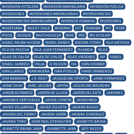
INVERSIÓN HOTELERA
INVERSIÓN INMOBILIARIA
INVERSIÓN PÚBLICA
INVERSIONES
INVERSIONES INMOBILIARIAS
INVERSIONISTAS
INVERSIONISTAS INMOBILIARIOS
INVERSOR HORMIGA
INVERSORES
INVERTERRA
INVEST CHILE
INVIERNO
IOT
IPANEMA
IPC
IPOM
IPSOS
IQUIQUE
IRACÍ HASSLER
IRÁN
IRIS
IRU SCOLARI
ISABEL PALMA KUCERA
ISABEL RANDO
ISIDORA OTERO
ISLA ANTIGUA
ISLA DE PASCUA
ISLA JUAN FERNÁNDEZ
ISLANDIA
ISLAS
ISLAS DE CALOR
ISLAS DE CHILOÉ
ISLAS VIRGENES
ISP
ISRAEL
ISRAEL GARRIDO
ITALIA
IV REGIÓN
IVA
IVÁN CHOMER
IVÁN LLANOS
IVÁN MUENA
IVÁN PODUJE
IVARS GRINBERGS
IZAR BANDERA
J.A. KAST
JACQUELINE OPORTU
JAIME FERNANDEZ
JAIME SILVA
JANE JACOBS
JAPÓN
JAQUELINE MAUREIRA
JARDÍN BOTÁNICO
JARDÍN DE LLUVIA
JARDÍN DEL ESTE
JARDINES
JARDINES VERTICALES
JAVIER LOPATIN
JAVIER MILEI
JAVIER VILLARROEL
JAVIER ZULUETA
JAVIERA BASSO
JAVIERA DEL FIERRO
JAVIERA GARÍN
JAVIERA GONZÁLEZ
JAVIERA TORO
JEAN PAUL EYSSAUTIER
JEANETTE BRUNA
JEANETTE BRUNA JARA
JEANNETTE JARA
JEFF BEZOS