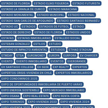
ESTADIO DE FLORIDA
ESTADIO ELÍAS FIGUEROA
ESTADIO FUTURISTA
ESTADIO LA GRANJA DE CURICÓ
ESTADIO MARACANÁ
ESTADIO MONUMENTAL
ESTADIO MUNICIPAL
ESTADIO NACIONAL
ESTADIO SAN CARLOS DE APOQUINDO
ESTADIO SANTIAGO BERNABÉU
ESTADIO UC
ESTADIOS
ESTADIOS DE FÚTBOL
ESTADO
ESTADO DE DERECHO
ESTADO DE FLORIDA
ESTADOS UNIDOS
ESTAFAS
ESTAFAS INMOBILIARIAS
ESTALLIDO SOCIAL
ESTEBAN GONZALEZ
ESTILOS
ESTUDIO
ESTUDIO DE IMPACTO AMBIENTAL
ESTUDIOS
ETIHAD STADIUM
ETMDAY
ETSA
EUROMONEY
EUROPA
EURPORA
EV CHARGER
EVENTO
EVENTO INMOBILIARIO
EVENTOS
EVERGRANDE
EX SANTIAGO COLLEGE
EX SEDE
EXP REALTY
EXPERTOS
EXPERTOS CRISIS VIVIENDA EN CHILE
EXPERTOS INMOBILIARIOS
EXPO CONDOMINIOS 2025
EXPO DE OPORTUNIDADES INMOBILIARIA DE PUERTO VARAS
EXPO ENERGÍA SOSTENIBLE
EXPO MERCADO INMOBILIARIO
EXPO OSAKA
EXPO REAL ESTATE
EXPO RENTA CORTA
EXPO TERRENOS
EXPO VIVIENDA 2023
EXPO VIVIENDA 2024
EXPO VIVIENDA 2025
EXPOCONDOMINIOS 2025
EXPROPIACIÓN