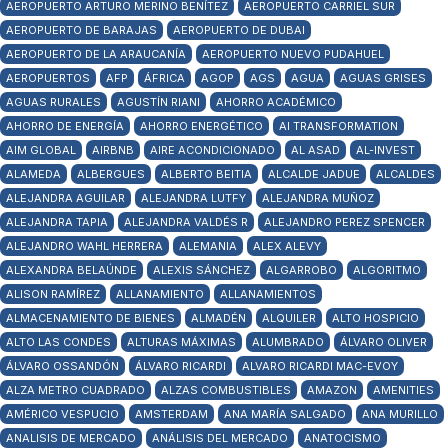
AEROPUERTO ARTURO MERINO BENÍTEZ
AEROPUERTO CARRIEL SUR
AEROPUERTO DE BARAJAS
AEROPUERTO DE DUBAI
AEROPUERTO DE LA ARAUCANÍA
AEROPUERTO NUEVO PUDAHUEL
AEROPUERTOS
AFP
ÁFRICA
AGOP
AGS
AGUA
AGUAS GRISES
AGUAS RURALES
AGUSTÍN RIANI
AHORRO ACADÉMICO
AHORRO DE ENERGÍA
AHORRO ENERGÉTICO
AI TRANSFORMATION
AIM GLOBAL
AIRBNB
AIRE ACONDICIONADO
AL ASAD
AL-INVEST
ALAMEDA
ALBERGUES
ALBERTO BEITIA
ALCALDE JADUE
ALCALDES
ALEJANDRA AGUILAR
ALEJANDRA LUTFY
ALEJANDRA MUÑOZ
ALEJANDRA TAPIA
ALEJANDRA VALDÉS R
ALEJANDRO PEREZ SPENCER
ALEJANDRO WAHL HERRERA
ALEMANIA
ALEX ALEVY
ALEXANDRA BELAÚNDE
ALEXIS SÁNCHEZ
ALGARROBO
ALGORITMO
ALISON RAMÍREZ
ALLANAMIENTO
ALLANAMIENTOS
ALMACENAMIENTO DE BIENES
ALMADÉN
ALQUILER
ALTO HOSPICIO
ALTO LAS CONDES
ALTURAS MÁXIMAS
ALUMBRADO
ÁLVARO OLIVER
ÁLVARO OSSANDÓN
ÁLVARO RICARDI
ALVARO RICARDI MAC-EVOY
ALZA METRO CUADRADO
ALZAS COMBUSTIBLES
AMAZON
AMENITIES
AMÉRICO VESPUCIO
AMSTERDAM
ANA MARÍA SALGADO
ANA MURILLO
ANALISIS DE MERCADO
ANÁLISIS DEL MERCADO
ANATOCISMO