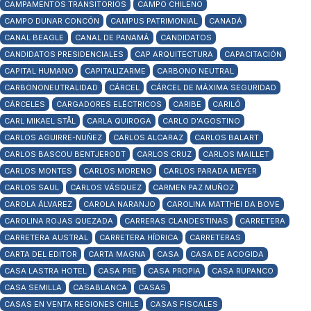
CAMPAMENTOS TRANSITORIOS
CAMPO CHILENO
CAMPO DUNAR CONCÓN
CAMPUS PATRIMONIAL
CANADÁ
CANAL BEAGLE
CANAL DE PANAMÁ
CANDIDATOS
CANDIDATOS PRESIDENCIALES
CAP ARQUITECTURA
CAPACITACIÓN
CAPITAL HUMANO
CAPITALIZARME
CARBONO NEUTRAL
CARBONONEUTRALIDAD
CÁRCEL
CÁRCEL DE MÁXIMA SEGURIDAD
CÁRCELES
CARGADORES ELÉCTRICOS
CARIBE
CARILÓ
CARL MIKAEL STÅL
CARLA QUIROGA
CARLO D'AGOSTINO
CARLOS AGUIRRE-NUÑEZ
CARLOS ALCARAZ
CARLOS BALART
CARLOS BASCOU BENTJERODT
CARLOS CRUZ
CARLOS MAILLET
CARLOS MONTES
CARLOS MORENO
CARLOS PARADA MEYER
CARLOS SAUL
CARLOS VÁSQUEZ
CARMEN PAZ MUÑOZ
CAROLA ÁLVAREZ
CAROLA NARANJO
CAROLINA MATTHEI DA BOVE
CAROLINA ROJAS QUEZADA
CARRERAS CLANDESTINAS
CARRETERA
CARRETERA AUSTRAL
CARRETERA HÍDRICA
CARRETERAS
CARTA DEL EDITOR
CARTA MAGNA
CASA
CASA DE ACOGIDA
CASA LASTRA HOTEL
CASA PRE
CASA PROPIA
CASA RUPANCO
CASA SEMILLA
CASABLANCA
CASAS
CASAS EN VENTA REGIONES CHILE
CASAS FISCALES