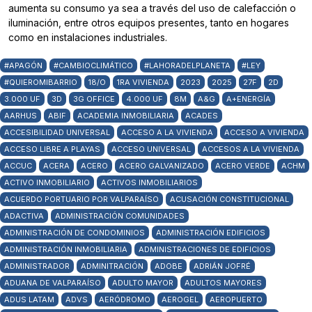
aumenta su consumo ya sea a través del uso de calefacción o
iluminación, entre otros equipos presentes, tanto en hogares
como en instalaciones industriales.
#APAGÓN
#CAMBIOCLIMÁTICO
#LAHORADELPLANETA
#LEY
#QUIEROMIBARRIO
18/O
1RA VIVIENDA
2023
2025
27F
2D
3.000 UF
3D
3G OFFICE
4.000 UF
8M
A&G
A+ENERGÍA
AARHUS
ABIF
ACADEMIA INMOBILIARIA
ACADES
ACCESIBILIDAD UNIVERSAL
ACCESO A LA VIVIENDA
ACCESO A VIVIENDA
ACCESO LIBRE A PLAYAS
ACCESO UNIVERSAL
ACCESOS A LA VIVIENDA
ACCUC
ACERA
ACERO
ACERO GALVANIZADO
ACERO VERDE
ACHM
ACTIVO INMOBILIARIO
ACTIVOS INMOBILIARIOS
ACUERDO PORTUARIO POR VALPARAÍSO
ACUSACIÓN CONSTITUCIONAL
ADACTIVA
ADMINISTRACIÓN COMUNIDADES
ADMINISTRACIÓN DE CONDOMINIOS
ADMINISTRACIÓN EDIFICIOS
ADMINISTRACIÓN INMOBILIARIA
ADMINISTRACIONES DE EDIFICIOS
ADMINISTRADOR
ADMINITRACIÓN
ADOBE
ADRIÁN JOFRÉ
ADUANA DE VALPARAÍSO
ADULTO MAYOR
ADULTOS MAYORES
ADUS LATAM
ADVS
AERÓDROMO
AEROGEL
AEROPUERTO