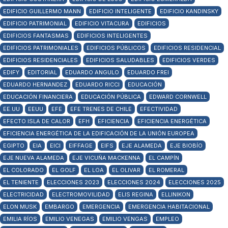
EDIFICIO GUILLERMO MANN
EDIFICIO INTELIGENTE
EDIFICIO KANDINSKY
EDIFICIO PATRIMONIAL
EDIFICIO VITACURA
EDIFICIOS
EDIFICIOS FANTASMAS
EDIFICIOS INTELIGENTES
EDIFICIOS PATRIMONIALES
EDIFICIOS PÚBLICOS
EDIFICIOS RESIDENCIAL
EDIFICIOS RESIDENCIALES
EDIFICIOS SALUDABLES
EDIFICIOS VERDES
EDIFY
EDITORIAL
EDUARDO ANGULO
EDUARDO FREI
EDUARDO HERNANDEZ
EDUARDO RICCI
EDUCACIÓN
EDUCACIÓN FINANCIERA
EDUCACIÓN PÚBLICA
EDWARD CORNWELL
EE.UU
EEUU
EFE
EFE TRENES DE CHILE
EFECTIVIDAD
EFECTO ISLA DE CALOR
EFH
EFICIENCIA
EFICIENCIA ENERGÉTICA
EFICIENCIA ENERGÉTICA DE LA EDIFICACIÓN DE LA UNIÓN EUROPEA
EGIPTO
EIA
EICI
EIFFAGE
EIFS
EJE ALAMEDA
EJE BIOBÍO
EJE NUEVA ALAMEDA
EJE VICUÑA MACKENNA
EL CAMPÍN
EL COLORADO
EL GOLF
EL LOA
EL OLIVAR
EL ROMERAL
EL TENIENTE
ELECCIONES 2023
ELECCIONES 2024
ELECCIONES 2025
ELECTRICIDAD
ELECTROMOVILIDAD
ELIS REGINA
ELLINIKON
ELON MUSK
EMBARGO
EMERGENCIA
EMERGENCIA HABITACIONAL
EMILIA RÍOS
EMILIO VENEGAS
EMILIO VENGAS
EMPLEO