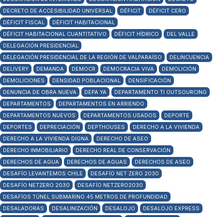
DECRETO DE ACCESIBILIDAD UNIVERSAL
DÉFICIT
DÉFICIT CERO
DÉFICIT FISCAL
DÉFICIT HABITACIONAL
DÉFICIT HABITACIONAL CUANTITATIVO
DÉFICIT HÍDRICO
DEL VALLE
DELEGACIÓN PRESIDENCIAL
DELEGACIÓN PRESIDENCIAL DE LA REGIÓN DE VALPARAÍSO
DELINCUENCIA
DELIVERY
DEMANDA
DEMOCR
DEMOCRACIA VIVA
DEMOLICIÓN
DEMOLICIONES
DENSIDAD POBLACIONAL
DENSIFICACIÓN
DENUNCIA DE OBRA NUEVA
DEPA YA
DEPARTAMENTO TI OUTSOURCING
DEPARTAMENTOS
DEPARTAMENTOS EN ARRIENDO
DEPARTAMENTOS NUEVOS
DEPARTAMENTOS USADOS
DEPORTE
DEPORTES
DEPRECIACIÓN
DEPTHOUSES
DERECHO A LA VIVIENDA
DERECHO A LA VIVIENDA DIGNA
DERECHO DE ASEO
DERECHO INMOBILIARIO
DERECHO REAL DE CONSERVACIÓN
DERECHOS DE AGUA
DERECHOS DE AGUAS
DERECHOS DE ASEO
DESAFÍO LEVANTEMOS CHILE
DESAFÍO NET ZERO 2030
DESAFÍO NETZERO 2030
DESAFÍO NETZERO2030
DESAFÍOS TÚNEL SUBMARINO 45 METROS DE PROFUNDIDAD
DESALADORAS
DESALINIZACIÓN
DESALOJO
DESALOJO EXPRESS