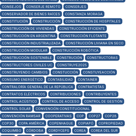
CONSEJOS
CONSERJE REMOTO
CONSERJES
CONSERVADOR DE BIENES RAÍCES
CONSTANZA MORAGA
CONSTITUCIÓN
CONSTRUCCIÓN
CONSTRUCCIÓN DE HOSPITALES
CONSTRUCCIÓN DE VIVIENDAS
CONSTRUCCIÓN EFICIENTE
CONSTRUCCIÓN EN ARGENTINA
CONSTRUCCIÓN FLOTANTE
CONSTRUCCIÓN INDUSTRIALIZADA
CONSTRUCCIÓN LIVIANA EN SECO
CONSTRUCCIÓN MODULAR
CONSTRUCCIÓN ROBÓTICA
CONSTRUCCIÓN SOSTENIBLE
CONSTRUCIÓN
CONSTRUCTORAS
CONSTRUCTORES CIVILES UC
CONSTRUYE2025
CONSTRUYENDO CAMBIOS
CONSTUCCIÓN
CONSTUYEACCIÓN
CONSUMO ENERGÉTICO
CONTABILIDAD
CONTAINER
CONTRALORÍA GENERAL DE LA REPÚBLICA
CONTRATISTAS
CONTRATOS ELÉCTRICOS
CONTRIBUCIONES
CONTRIBUYENTES
CONTROL ACÚSTICO
CONTROL DE ACCESO
CONTROL DE GESTIÓN
CONTROL SOLAR
CONVENCIÓN CONSTITUCIONAL
CONVENCIÓN RAMSAR
COOPERATIVAS
COP
COP27
COP28
COP30
COPA AMÉRICA
COPENHAGUE
COPIAPÓ
COPROPIEDAD
COQUIMBO
CÓRDOBA
CORDYCEPS
COREA
COREA DEL SUR