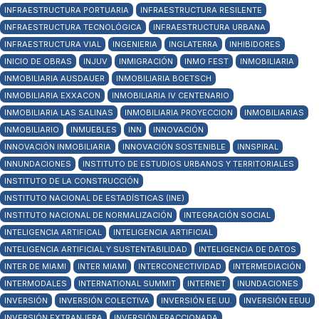
INFRAESTRUCTURA PORTUARIA
INFRAESTRUCTURA RESILENTE
INFRAESTRUCTURA TECNOLÓGICA
INFRAESTRUCTURA URBANA
INFRAESTRUCTURA VIAL
INGENIERIA
INGLATERRA
INHIBIDORES
INICIO DE OBRAS
INJUV
INMIGRACIÓN
INMO FEST
INMOBILIARIA
INMOBILIARIA AUSDAUER
INMOBILIARIA BOETSCH
INMOBILIARIA EXXACON
INMOBILIARIA IV CENTENARIO
INMOBILIARIA LAS SALINAS
INMOBILIARIA PROYECCION
INMOBILIARIAS
INMOBILIARIO
INMUEBLES
INN
INNOVACIÓN
INNOVACIÓN INMOBILIARIA
INNOVACIÓN SOSTENIBLE
INNSPIRAL
INNUNDACIONES
INSTITUTO DE ESTUDIOS URBANOS Y TERRITORIALES
INSTITUTO DE LA CONSTRUCCIÓN
INSTITUTO NACIONAL DE ESTADÍSTICAS (INE)
INSTITUTO NACIONAL DE NORMALIZACIÓN
INTEGRACIÓN SOCIAL
INTELIGENCIA ARTIFICAL
INTELIGENCIA ARTIFICIAL
INTELIGENCIA ARTIFICIAL Y SUSTENTABILIDAD
INTELIGENCIA DE DATOS
INTER DE MIAMI
INTER MIAMI
INTERCONECTIVIDAD
INTERMEDIACIÓN
INTERMODALES
INTERNATIONAL SUMMIT
INTERNET
INUNDACIONES
INVERSIÓN
INVERSIÓN COLECTIVA
INVERSIÓN EE.UU.
INVERSIÓN EEUU
INVERSIÓN EXTRANJERA
INVERSIÓN FRACCIONADA