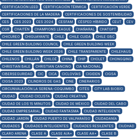
CERTIFICACIÓN LEED
CERTIFICACIÓN TÉRMICA
CERTIFICACIÓN VERDE
CERTIFICACIONES DE LA MADERA
CERTIFICACIONES DE SOSTENIBILIDAD
CES
CES 2023
CES 2024
CESFAM
CÉSPED HÍBRIDO
CEUT
CEV
CGR
CHAITÉN
CHAMPIONS LEAGUE
CHAÑARAL
CHATGPT
CHICUREO
CHIGUAYANTE
CHILE
CHILE CUIDA
CHILE GBC
CHILE GREEN BUILDING COUNCIL
CHILE GREEN BUILDING WEEK
CHILE GREEN BUILDING WEEK 2026
CHILE TRANSPARENTE
CHILEHAUS
CHILENOS
CHILLÁN
CHILOÉ
CHINA
CHIP
CHOLET
CHONGQING
CHRISTIAN BALE
CHRISTIAN CANCINO
CIA NACIONAL
CIBERSEGURIDAD
CIC
CICA
CICLOVÍAS
CIGIDEN
CIGSA
CIGSA 2023
CILINDROS DE GAS
CINE
CINERARIOS
CIRCUNVALACIÓN LA SERENA-COQUIMBO
CITÉS
CITY LAB BIOBÍO
CIUDAD
CIUDAD CICLISTA
CIUDAD CREATIVA
CIUDAD DE LOS 15 MINUTOS
CIUDAD DE MÉXICO
CIUDAD DEL CABO
CIUDAD EMPRESARIAL
CIUDAD FANTASMA
CIUDAD INTELIGENTE
CIUDAD JARDÍN
CIUDAD PUERTO DE VALPARAÍSO
CIUDADANÍA
CIUDADES
CIUDADES INTELIGENTES
CIUDADES RESILENTES
CIUDHAD
CLARO ARENA
CLASE A
CLASE A/A+
CLASE AA+
CLASE B