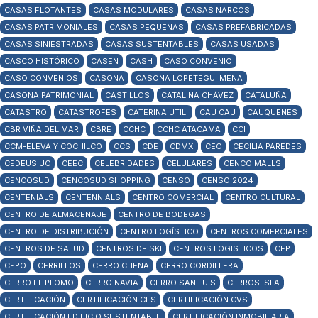
CASAS FLOTANTES
CASAS MODULARES
CASAS NARCOS
CASAS PATRIMONIALES
CASAS PEQUEÑAS
CASAS PREFABRICADAS
CASAS SINIESTRADAS
CASAS SUSTENTABLES
CASAS USADAS
CASCO HISTÓRICO
CASEN
CASH
CASO CONVENIO
CASO CONVENIOS
CASONA
CASONA LOPETEGUI MENA
CASONA PATRIMONIAL
CASTILLOS
CATALINA CHÁVEZ
CATALUÑA
CATASTRO
CATASTROFES
CATERINA UTILI
CAU CAU
CAUQUENES
CBR VIÑA DEL MAR
CBRE
CCHC
CCHC ATACAMA
CCI
CCM-ELEVA Y COCHILCO
CCS
CDE
CDMX
CEC
CECILIA PAREDES
CEDEUS UC
CEEC
CELEBRIDADES
CELULARES
CENCO MALLS
CENCOSUD
CENCOSUD SHOPPING
CENSO
CENSO 2024
CENTENIALS
CENTENNIALS
CENTRO COMERCIAL
CENTRO CULTURAL
CENTRO DE ALMACENAJE
CENTRO DE BODEGAS
CENTRO DE DISTRIBUCIÓN
CENTRO LOGÍSTICO
CENTROS COMERCIALES
CENTROS DE SALUD
CENTROS DE SKI
CENTROS LOGISTICOS
CEP
CEPO
CERRILLOS
CERRO CHENA
CERRO CORDILLERA
CERRO EL PLOMO
CERRO NAVIA
CERRO SAN LUIS
CERROS ISLA
CERTIFICACIÓN
CERTIFICACIÓN CES
CERTIFICACIÓN CVS
CERTIFICACIÓN EDIFICIO SUSTENTABLE
CERTIFICACIÓN INMOBILIARIA