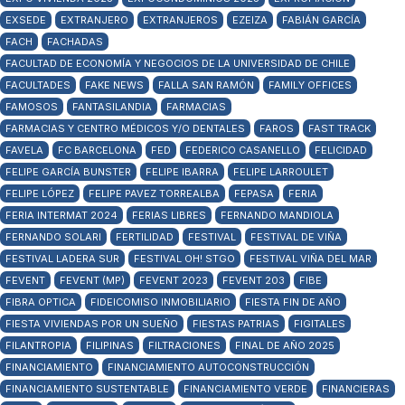
EXSEDE
EXTRANJERO
EXTRANJEROS
EZEIZA
FABIÁN GARCÍA
FACH
FACHADAS
FACULTAD DE ECONOMÍA Y NEGOCIOS DE LA UNIVERSIDAD DE CHILE
FACULTADES
FAKE NEWS
FALLA SAN RAMÓN
FAMILY OFFICES
FAMOSOS
FANTASILANDIA
FARMACIAS
FARMACIAS Y CENTRO MÉDICOS Y/O DENTALES
FAROS
FAST TRACK
FAVELA
FC BARCELONA
FED
FEDERICO CASANELLO
FELICIDAD
FELIPE GARCÍA BUNSTER
FELIPE IBARRA
FELIPE LARROULET
FELIPE LÓPEZ
FELIPE PAVEZ TORREALBA
FEPASA
FERIA
FERIA INTERMAT 2024
FERIAS LIBRES
FERNANDO MANDIOLA
FERNANDO SOLARI
FERTILIDAD
FESTIVAL
FESTIVAL DE VIÑA
FESTIVAL LADERA SUR
FESTIVAL OH! STGO
FESTIVAL VIÑA DEL MAR
FEVENT
FEVENT (MP)
FEVENT 2023
FEVENT 203
FIBE
FIBRA OPTICA
FIDEICOMISO INMOBILIARIO
FIESTA FIN DE AÑO
FIESTA VIVIENDAS POR UN SUEÑO
FIESTAS PATRIAS
FIGITALES
FILANTROPIA
FILIPINAS
FILTRACIONES
FINAL DE AÑO 2025
FINANCIAMIENTO
FINANCIAMIENTO AUTOCONSTRUCCIÓN
FINANCIAMIENTO SUSTENTABLE
FINANCIAMIENTO VERDE
FINANCIERAS