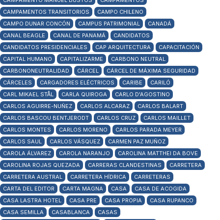
CAMPAMENTO MANUEL BUSTOS
CAMPAMENTOS
CAMPAMENTOS TRANSITORIOS
CAMPO CHILENO
CAMPO DUNAR CONCÓN
CAMPUS PATRIMONIAL
CANADÁ
CANAL BEAGLE
CANAL DE PANAMÁ
CANDIDATOS
CANDIDATOS PRESIDENCIALES
CAP ARQUITECTURA
CAPACITACIÓN
CAPITAL HUMANO
CAPITALIZARME
CARBONO NEUTRAL
CARBONONEUTRALIDAD
CÁRCEL
CÁRCEL DE MÁXIMA SEGURIDAD
CÁRCELES
CARGADORES ELÉCTRICOS
CARIBE
CARILÓ
CARL MIKAEL STÅL
CARLA QUIROGA
CARLO D'AGOSTINO
CARLOS AGUIRRE-NUÑEZ
CARLOS ALCARAZ
CARLOS BALART
CARLOS BASCOU BENTJERODT
CARLOS CRUZ
CARLOS MAILLET
CARLOS MONTES
CARLOS MORENO
CARLOS PARADA MEYER
CARLOS SAUL
CARLOS VÁSQUEZ
CARMEN PAZ MUÑOZ
CAROLA ÁLVAREZ
CAROLA NARANJO
CAROLINA MATTHEI DA BOVE
CAROLINA ROJAS QUEZADA
CARRERAS CLANDESTINAS
CARRETERA
CARRETERA AUSTRAL
CARRETERA HÍDRICA
CARRETERAS
CARTA DEL EDITOR
CARTA MAGNA
CASA
CASA DE ACOGIDA
CASA LASTRA HOTEL
CASA PRE
CASA PROPIA
CASA RUPANCO
CASA SEMILLA
CASABLANCA
CASAS