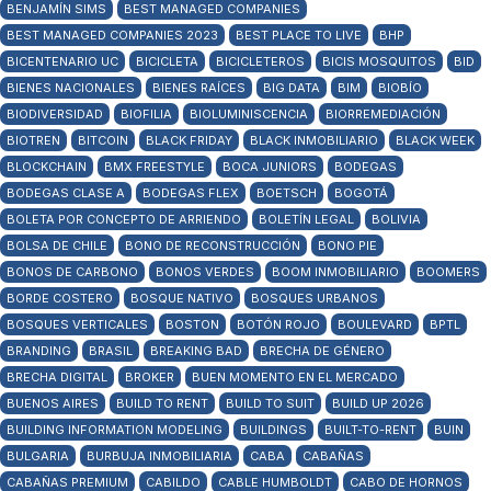
BENJAMÍN SIMS
BEST MANAGED COMPANIES
BEST MANAGED COMPANIES 2023
BEST PLACE TO LIVE
BHP
BICENTENARIO UC
BICICLETA
BICICLETEROS
BICIS MOSQUITOS
BID
BIENES NACIONALES
BIENES RAÍCES
BIG DATA
BIM
BIOBÍO
BIODIVERSIDAD
BIOFILIA
BIOLUMINISCENCIA
BIORREMEDIACIÓN
BIOTREN
BITCOIN
BLACK FRIDAY
BLACK INMOBILIARIO
BLACK WEEK
BLOCKCHAIN
BMX FREESTYLE
BOCA JUNIORS
BODEGAS
BODEGAS CLASE A
BODEGAS FLEX
BOETSCH
BOGOTÁ
BOLETA POR CONCEPTO DE ARRIENDO
BOLETÍN LEGAL
BOLIVIA
BOLSA DE CHILE
BONO DE RECONSTRUCCIÓN
BONO PIE
BONOS DE CARBONO
BONOS VERDES
BOOM INMOBILIARIO
BOOMERS
BORDE COSTERO
BOSQUE NATIVO
BOSQUES URBANOS
BOSQUES VERTICALES
BOSTON
BOTÓN ROJO
BOULEVARD
BPTL
BRANDING
BRASIL
BREAKING BAD
BRECHA DE GÉNERO
BRECHA DIGITAL
BROKER
BUEN MOMENTO EN EL MERCADO
BUENOS AIRES
BUILD TO RENT
BUILD TO SUIT
BUILD UP 2026
BUILDING INFORMATION MODELING
BUILDINGS
BUILT-TO-RENT
BUIN
BULGARIA
BURBUJA INMOBILIARIA
CABA
CABAÑAS
CABAÑAS PREMIUM
CABILDO
CABLE HUMBOLDT
CABO DE HORNOS