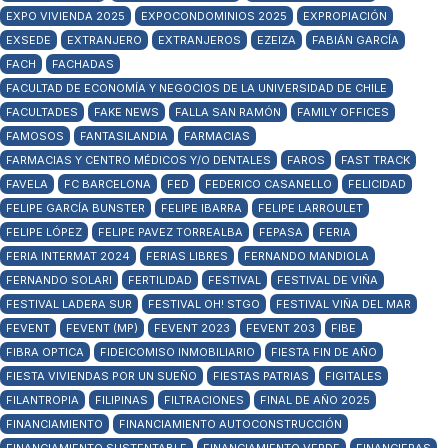
EXPO VIVIENDA 2025
EXPOCONDOMINIOS 2025
EXPROPIACIÓN
EXSEDE
EXTRANJERO
EXTRANJEROS
EZEIZA
FABIÁN GARCÍA
FACH
FACHADAS
FACULTAD DE ECONOMÍA Y NEGOCIOS DE LA UNIVERSIDAD DE CHILE
FACULTADES
FAKE NEWS
FALLA SAN RAMÓN
FAMILY OFFICES
FAMOSOS
FANTASILANDIA
FARMACIAS
FARMACIAS Y CENTRO MÉDICOS Y/O DENTALES
FAROS
FAST TRACK
FAVELA
FC BARCELONA
FED
FEDERICO CASANELLO
FELICIDAD
FELIPE GARCÍA BUNSTER
FELIPE IBARRA
FELIPE LARROULET
FELIPE LÓPEZ
FELIPE PAVEZ TORREALBA
FEPASA
FERIA
FERIA INTERMAT 2024
FERIAS LIBRES
FERNANDO MANDIOLA
FERNANDO SOLARI
FERTILIDAD
FESTIVAL
FESTIVAL DE VIÑA
FESTIVAL LADERA SUR
FESTIVAL OH! STGO
FESTIVAL VIÑA DEL MAR
FEVENT
FEVENT (MP)
FEVENT 2023
FEVENT 203
FIBE
FIBRA OPTICA
FIDEICOMISO INMOBILIARIO
FIESTA FIN DE AÑO
FIESTA VIVIENDAS POR UN SUEÑO
FIESTAS PATRIAS
FIGITALES
FILANTROPIA
FILIPINAS
FILTRACIONES
FINAL DE AÑO 2025
FINANCIAMIENTO
FINANCIAMIENTO AUTOCONSTRUCCIÓN