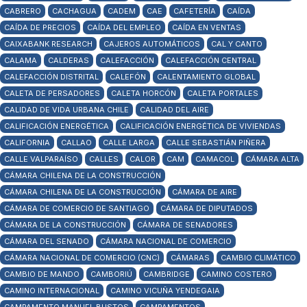
CABRERO
CACHAGUA
CADEM
CAE
CAFETERÍA
CAÍDA
CAÍDA DE PRECIOS
CAÍDA DEL EMPLEO
CAÍDA EN VENTAS
CAIXABANK RESEARCH
CAJEROS AUTOMÁTICOS
CAL Y CANTO
CALAMA
CALDERAS
CALEFACCIÓN
CALEFACCIÓN CENTRAL
CALEFACCIÓN DISTRITAL
CALEFÓN
CALENTAMIENTO GLOBAL
CALETA DE PERSADORES
CALETA HORCÓN
CALETA PORTALES
CALIDAD DE VIDA URBANA CHILE
CALIDAD DEL AIRE
CALIFICACIÓN ENERGÉTICA
CALIFICACIÓN ENERGÉTICA DE VIVIENDAS
CALIFORNIA
CALLAO
CALLE LARGA
CALLE SEBASTIÁN PIÑERA
CALLE VALPARAÍSO
CALLES
CALOR
CAM
CAMACOL
CÁMARA ALTA
CÁMARA CHILENA DE LA CONSTRUCCIÓN
CÁMARA CHILENA DE LA CONSTRUCCIÓN
CÁMARA DE AIRE
CÁMARA DE COMERCIO DE SANTIAGO
CÁMARA DE DIPUTADOS
CÁMARA DE LA CONSTRUCCIÓN
CÁMARA DE SENADORES
CÁMARA DEL SENADO
CÁMARA NACIONAL DE COMERCIO
CÁMARA NACIONAL DE COMERCIO (CNC)
CÁMARAS
CAMBIO CLIMÁTICO
CAMBIO DE MANDO
CAMBORIÚ
CAMBRIDGE
CAMINO COSTERO
CAMINO INTERNACIONAL
CAMINO VICUÑA YENDEGAIA