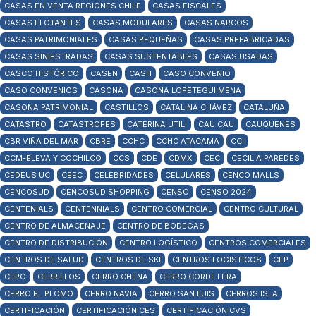
CASAS EN VENTA REGIONES CHILE
CASAS FISCALES
CASAS FLOTANTES
CASAS MODULARES
CASAS NARCOS
CASAS PATRIMONIALES
CASAS PEQUEÑAS
CASAS PREFABRICADAS
CASAS SINIESTRADAS
CASAS SUSTENTABLES
CASAS USADAS
CASCO HISTÓRICO
CASEN
CASH
CASO CONVENIO
CASO CONVENIOS
CASONA
CASONA LOPETEGUI MENA
CASONA PATRIMONIAL
CASTILLOS
CATALINA CHÁVEZ
CATALUÑA
CATASTRO
CATASTROFES
CATERINA UTILI
CAU CAU
CAUQUENES
CBR VIÑA DEL MAR
CBRE
CCHC
CCHC ATACAMA
CCI
CCM-ELEVA Y COCHILCO
CCS
CDE
CDMX
CEC
CECILIA PAREDES
CEDEUS UC
CEEC
CELEBRIDADES
CELULARES
CENCO MALLS
CENCOSUD
CENCOSUD SHOPPING
CENSO
CENSO 2024
CENTENIALS
CENTENNIALS
CENTRO COMERCIAL
CENTRO CULTURAL
CENTRO DE ALMACENAJE
CENTRO DE BODEGAS
CENTRO DE DISTRIBUCIÓN
CENTRO LOGÍSTICO
CENTROS COMERCIALES
CENTROS DE SALUD
CENTROS DE SKI
CENTROS LOGISTICOS
CEP
CEPO
CERRILLOS
CERRO CHENA
CERRO CORDILLERA
CERRO EL PLOMO
CERRO NAVIA
CERRO SAN LUIS
CERROS ISLA
CERTIFICACIÓN
CERTIFICACIÓN CES
CERTIFICACIÓN CVS