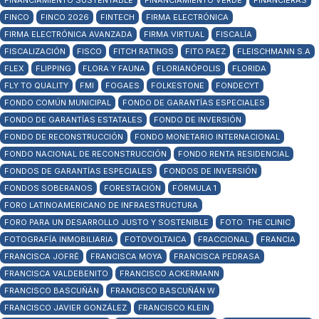
FINANCIAMIENTO SUSTENTABLE
FINANCIAMIENTO VERDE
FINANCIERAS
FINCO
FINCO 2026
FINTECH
FIRMA ELECTRÓNICA
FIRMA ELECTRÓNICA AVANZADA
FIRMA VIRTUAL
FISCALÍA
FISCALIZACIÓN
FISCO
FITCH RATINGS
FITO PAEZ
FLEISCHMANN S.A
FLEX
FLIPPING
FLORA Y FAUNA
FLORIANÓPOLIS
FLORIDA
FLY TO QUALITY
FMI
FOGAES
FOLKESTONE
FONDECYT
FONDO COMÚN MUNICIPAL
FONDO DE GARANTÍAS ESPECIALES
FONDO DE GARANTÍAS ESTATALES
FONDO DE INVERSIÓN
FONDO DE RECONSTRUCCIÓN
FONDO MONETARIO INTERNACIONAL
FONDO NACIONAL DE RECONSTRUCCIÓN
FONDO RENTA RESIDENCIAL
FONDOS DE GARANTÍAS ESPECIALES
FONDOS DE INVERSIÓN
FONDOS SOBERANOS
FORESTACIÓN
FÓRMULA 1
FORO LATINOAMERICANO DE INFRAESTRUCTURA
FORO PARA UN DESARROLLO JUSTO Y SOSTENIBLE
FOTO: THE CLINIC
FOTOGRAFÍA INMOBILIARIA
FOTOVOLTAICA
FRACCIONAL
FRANCIA
FRANCISCA JOFRÉ
FRANCISCA MOYA
FRANCISCA PEDRASA
FRANCISCA VALDEBENITO
FRANCISCO ACKERMANN
FRANCISCO BASCUÑÁN
FRANCISCO BASCUÑÁN W
FRANCISCO JAVIER GONZÁLEZ
FRANCISCO KLEIN