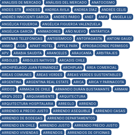
ANALISIS DE MERCADO
ANÁLISIS DEL MERCADO
ANATOCISMO
ANDES STR
ANDESS
ANDREA ÁVILA
ANDREA DÍAZ
ANDRÉS CELIS
ANDRÉS INNOCENTI GARCÍA
ANDRÉS PARDO
ANEF
ANFA
ANGELA LU
ANGÉLICA FIGUEROA
ANGÉLICA FIGUEROA VALENZUELA
ANGÉLICA GARCÍA
ANIMADORES
AÑO NUEVO
ANTÁRTICA
ANTENAS TELEFÓNICAS
ANTISÍSMOCO
ANTOFAGASTA
ANTONI GAUDÍ
ANWO
AOA
APART HOTEL
APPLE PARK
APROBACIÓNDE PERMISOS
APV
ARABIA SAUDITA
ARANCELES
ARAUCANÍA
ARBITRAJES
ÁRBOLES
ÁRBOLES NATIVOS
ARCADIS CHILE
ARCHIPIÉLAGO JUAN FERNÁNDEZ
ARCHIPLAN
ÁREA COMERCIAL
ÁREAS COMUNES
ÁREAS VERDES
ÁREAS VERDES SUSTENTABLES
ARGENTINA
ARGENTINA REAL ESTATE
ARICA
ARICA Y PARINACOTA
ÁRIDOS
ARMADA DE CHILE
ARMANDO DURÁN BUSTAMANTE
ARMANI
ARQ% 2023
ARQUIAMBIENTE
ARQUITECTURA
ARQUITECTURA HOSPITALARIA
ARREGLO
ARRIENDO
ARRIENDO A PRECIO JUSTO
ARRIENDO ASEQUIBLE
ARRIENDO CASAS
ARRIENDO DE BODEGAS
ARRIENDO DEPARTAMENTOS
ARRIENDO EN CHILE
ARRIENDO JUSTO
ARRIENDO PRECIO JUSTO
ARRIENDO VIVIENDAS
ARRIENDOS
ARRIENDOS DE OFICINAS