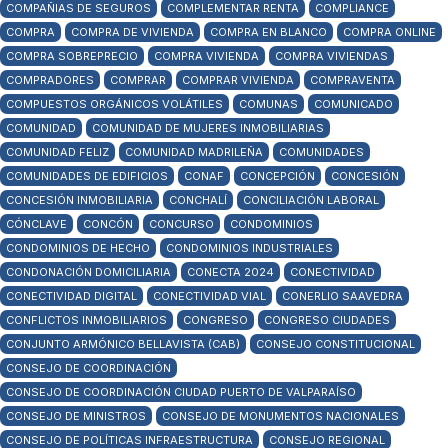
COMPAÑIAS DE SEGUROS
COMPLEMENTAR RENTA
COMPLIANCE
COMPRA
COMPRA DE VIVIENDA
COMPRA EN BLANCO
COMPRA ONLINE
COMPRA SOBREPRECIO
COMPRA VIVIENDA
COMPRA VIVIENDAS
COMPRADORES
COMPRAR
COMPRAR VIVIENDA
COMPRAVENTA
COMPUESTOS ORGÁNICOS VOLÁTILES
COMUNAS
COMUNICADO
COMUNIDAD
COMUNIDAD DE MUJERES INMOBILIARIAS
COMUNIDAD FELIZ
COMUNIDAD MADRILEÑA
COMUNIDADES
COMUNIDADES DE EDIFICIOS
CONAF
CONCEPCIÓN
CONCESIÓN
CONCESIÓN INMOBILIARIA
CONCHALÍ
CONCILIACIÓN LABORAL
CÓNCLAVE
CONCÓN
CONCURSO
CONDOMINIOS
CONDOMINIOS DE HECHO
CONDOMINIOS INDUSTRIALES
CONDONACIÓN DOMICILIARIA
CONECTA 2024
CONECTIVIDAD
CONECTIVIDAD DIGITAL
CONECTIVIDAD VIAL
CONERLIO SAAVEDRA
CONFLICTOS INMOBILIARIOS
CONGRESO
CONGRESO CIUDADES
CONJUNTO ARMÓNICO BELLAVISTA (CAB)
CONSEJO CONSTITUCIONAL
CONSEJO DE COORDINACIÓN
CONSEJO DE COORDINACIÓN CIUDAD PUERTO DE VALPARAÍSO
CONSEJO DE MINISTROS
CONSEJO DE MONUMENTOS NACIONALES
CONSEJO DE POLÍTICAS INFRAESTRUCTURA
CONSEJO REGIONAL