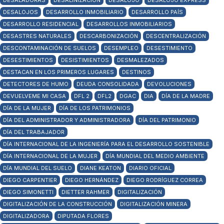
DESALADORAS
DESALINIZACIÓN
DESALOJO
DESALOJO EXPRESS
DESALOJOS
DESARROLLO INMOBILIARIO
DESARROLLO PAÍS
DESARROLLO RESIDENCIAL
DESARROLLOS INMOBILIARIOS
DESASTRES NATURALES
DESCARBONIZACIÓN
DESCENTRALIZACIÓN
DESCONTAMINACIÓN DE SUELOS
DESEMPLEO
DESESTIMIENTO
DESESTIMIENTOS
DESISTIMIENTOS
DESMALEZADOS
DESTACAN EN LOS PRIMEROS LUGARES
DESTINOS
DETECTORES DE HUMO
DEUDA CONSOLIDADA
DEVOLUCIONES
DEVUELVEME MI CASA
DFL 2
DFL2
DGAC
DIA
DÍA DE LA MADRE
DÍA DE LA MUJER
DÍA DE LOS PATRIMONIOS
DÍA DEL ADMINISTRADOR Y ADMINISTRADORA
DÍA DEL PATRIMONIO
DÍA DEL TRABAJADOR
DÍA INTERNACIONAL DE LA INGENIERÍA PARA EL DESARROLLO SOSTENIBLE
DÍA INTERNACIONAL DE LA MUJER
DÍA MUNDIAL DEL MEDIO AMBIENTE
DÍA MUNDIAL DEL SUELO
DIANE KEATON
DIARIO OFICIAL
DIEGO CARPENTIER
DIEGO HERNÁNDEZ
DIEGO RODRÍGUEZ CORREA
DIEGO SIMONETTI
DIETTER RAHMER
DIGITALIZACIÓN
DIGITALIZACIÓN DE LA CONSTRUCCIÓN
DIGITALIZACIÓN MINERA
DIGITALIZADORA
DIPUTADA FLORES