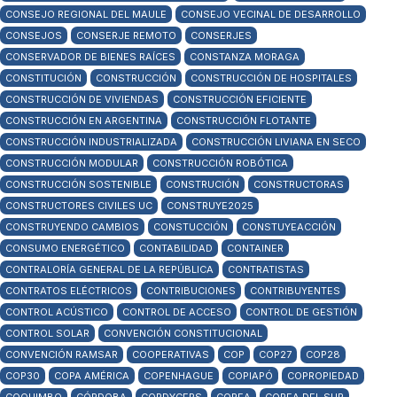
CONSEJO REGIONAL DEL MAULE
CONSEJO VECINAL DE DESARROLLO
CONSEJOS
CONSERJE REMOTO
CONSERJES
CONSERVADOR DE BIENES RAÍCES
CONSTANZA MORAGA
CONSTITUCIÓN
CONSTRUCCIÓN
CONSTRUCCIÓN DE HOSPITALES
CONSTRUCCIÓN DE VIVIENDAS
CONSTRUCCIÓN EFICIENTE
CONSTRUCCIÓN EN ARGENTINA
CONSTRUCCIÓN FLOTANTE
CONSTRUCCIÓN INDUSTRIALIZADA
CONSTRUCCIÓN LIVIANA EN SECO
CONSTRUCCIÓN MODULAR
CONSTRUCCIÓN ROBÓTICA
CONSTRUCCIÓN SOSTENIBLE
CONSTRUCIÓN
CONSTRUCTORAS
CONSTRUCTORES CIVILES UC
CONSTRUYE2025
CONSTRUYENDO CAMBIOS
CONSTUCCIÓN
CONSTUYEACCIÓN
CONSUMO ENERGÉTICO
CONTABILIDAD
CONTAINER
CONTRALORÍA GENERAL DE LA REPÚBLICA
CONTRATISTAS
CONTRATOS ELÉCTRICOS
CONTRIBUCIONES
CONTRIBUYENTES
CONTROL ACÚSTICO
CONTROL DE ACCESO
CONTROL DE GESTIÓN
CONTROL SOLAR
CONVENCIÓN CONSTITUCIONAL
CONVENCIÓN RAMSAR
COOPERATIVAS
COP
COP27
COP28
COP30
COPA AMÉRICA
COPENHAGUE
COPIAPÓ
COPROPIEDAD