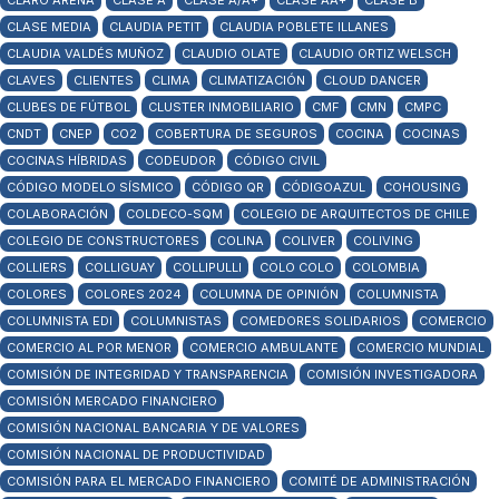
CLARO ARENA
CLASE A
CLASE A/A+
CLASE AA+
CLASE B
CLASE MEDIA
CLAUDIA PETIT
CLAUDIA POBLETE ILLANES
CLAUDIA VALDÉS MUÑOZ
CLAUDIO OLATE
CLAUDIO ORTIZ WELSCH
CLAVES
CLIENTES
CLIMA
CLIMATIZACIÓN
CLOUD DANCER
CLUBES DE FÚTBOL
CLUSTER INMOBILIARIO
CMF
CMN
CMPC
CNDT
CNEP
CO2
COBERTURA DE SEGUROS
COCINA
COCINAS
COCINAS HÍBRIDAS
CODEUDOR
CÓDIGO CIVIL
CÓDIGO MODELO SÍSMICO
CÓDIGO QR
CÓDIGOAZUL
COHOUSING
COLABORACIÓN
COLDECO-SQM
COLEGIO DE ARQUITECTOS DE CHILE
COLEGIO DE CONSTRUCTORES
COLINA
COLIVER
COLIVING
COLLIERS
COLLIGUAY
COLLIPULLI
COLO COLO
COLOMBIA
COLORES
COLORES 2024
COLUMNA DE OPINIÓN
COLUMNISTA
COLUMNISTA EDI
COLUMNISTAS
COMEDORES SOLIDARIOS
COMERCIO
COMERCIO AL POR MENOR
COMERCIO AMBULANTE
COMERCIO MUNDIAL
COMISIÓN DE INTEGRIDAD Y TRANSPARENCIA
COMISIÓN INVESTIGADORA
COMISIÓN MERCADO FINANCIERO
COMISIÓN NACIONAL BANCARIA Y DE VALORES
COMISIÓN NACIONAL DE PRODUCTIVIDAD
COMISIÓN PARA EL MERCADO FINANCIERO
COMITÉ DE ADMINISTRACIÓN