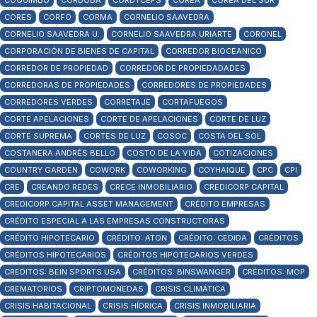
COQUIMBO
CÓRDOBA
CORDYCEPS
COREA
COREA DEL SUR
CORES
CORFO
CORMA
CORNELIO SAAVEDRA
CORNELIO SAAVEDRA U.
CORNELIO SAAVEDRA URIARTE
CORONEL
CORPORACIÓN DE BIENES DE CAPITAL
CORREDOR BIOCEANICO
CORREDOR DE PROPIEDAD
CORREDOR DE PROPIEDADADES
CORREDORAS DE PROPIEDADES
CORREDORES DE PROPIEDADES
CORREDORES VERDES
CORRETAJE
CORTAFUEGOS
CORTE APELACIONES
CORTE DE APELACIONES
CORTE DE LUZ
CORTE SUPREMA
CORTES DE LUZ
COSOC
COSTA DEL SOL
COSTANERA ANDRÉS BELLO
COSTO DE LA VIDA
COTIZACIONES
COUNTRY GARDEN
COWORK
COWORKING
COYHAIQUE
CPC
CPI
CRE
CREANDO REDES
CRECE INMOBILIARIO
CREDICORP CAPITAL
CREDICORP CAPITAL ASSET MANAGEMENT
CRÉDITO EMPRESAS
CRÉDITO ESPECIAL A LAS EMPRESAS CONSTRUCTORAS
CRÉDITO HIPOTECARIO
CRÉDITO: ATON
CRÉDITO: CEDIDA
CRÉDITOS
CRÉDITOS HIPOTECARIOS
CRÉDITOS HIPOTECARIOS VERDES
CREDITOS: BEIN SPORTS USA
CRÉDITOS: BINSWANGER
CRÉDITOS: MOP
CREMATORIOS
CRIPTOMONEDAS
CRISIS CLIMÁTICA
CRISIS HABITACIONAL
CRISIS HÍDRICA
CRISIS INMOBILIARIA