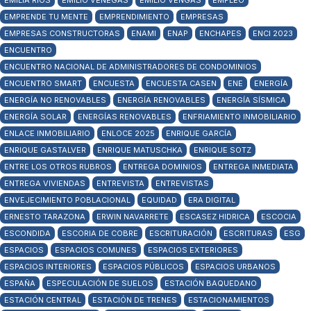
EMILIA RÍOS
EMILIO VENEGAS
EMILIO VENGAS
EMPLEO
EMPRENDE TU MENTE
EMPRENDIMIENTO
EMPRESAS
EMPRESAS CONSTRUCTORAS
ENAMI
ENAP
ENCHAPES
ENCI 2023
ENCUENTRO
ENCUENTRO NACIONAL DE ADMINISTRADORES DE CONDOMINIOS
ENCUENTRO SMART
ENCUESTA
ENCUESTA CASEN
ENE
ENERGÍA
ENERGÍA NO RENOVABLES
ENERGÍA RENOVABLES
ENERGÍA SÍSMICA
ENERGÍA SOLAR
ENERGÍAS RENOVABLES
ENFRIAMIENTO INMOBILIARIO
ENLACE INMOBILIARIO
ENLOCE 2025
ENRIQUE GARCÍA
ENRIQUE GASTALVER
ENRIQUE MATUSCHKA
ENRIQUE SOTZ
ENTRE LOS OTROS RUBROS
ENTREGA DOMINIOS
ENTREGA INMEDIATA
ENTREGA VIVIENDAS
ENTREVISTA
ENTREVISTAS
ENVEJECIMIENTO POBLACIONAL
EQUIDAD
ERA DIGITAL
ERNESTO TARAZONA
ERWIN NAVARRETE
ESCASEZ HIDRICA
ESCOCIA
ESCONDIDA
ESCORIA DE COBRE
ESCRITURACIÓN
ESCRITURAS
ESG
ESPACIOS
ESPACIOS COMUNES
ESPACIOS EXTERIORES
ESPACIOS INTERIORES
ESPACIOS PÚBLICOS
ESPACIOS URBANOS
ESPAÑA
ESPECULACIÓN DE SUELOS
ESTACIÓN BAQUEDANO
ESTACIÓN CENTRAL
ESTACIÓN DE TRENES
ESTACIONAMIENTOS