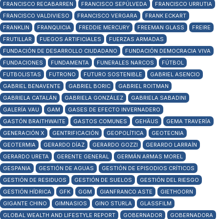
FRANCISCO RECABARREN
FRANCISCO SEPÚLVEDA
FRANCISCO URRUTIA
FRANCISCO VALDIVIESO
FRANCISCO VERGARA
FRANK ECKART
FRANKLIN
FRANQUICIA
FREDDIE MERCURY
FREEMAN GLASS
FREIRE
FRUTILLAR
FUEGOS ARTIFICIALES
FUERZAS ARMADAS
FUNDACIÓN DE DESARROLLO CIUDADANO
FUNDACIÓN DEMOCRACIA VIVA
FUNDACIONES
FUNDAMENTA
FUNERALES NARCOS
FÚTBOL
FUTBOLISTAS
FUTRONO
FUTURO SOSTENIBLE
GABRIEL ASENCIO
GABRIEL BENAVENTE
GABRIEL BORIC
GABRIEL ROITMAN
GABRIELA CATALÁN
GABRIELA GONZÁLEZ
GABRIELA SABADINI
GALERÍA VAU
GAM
GASES DE EFECTO INVERNADERO
GASTÓN BRAITHWAITE
GASTOS COMUNES
GEHÄUS
GEMA TRAVERÍA
GENERACIÓN X
GENTRIFICACIÓN
GEOPOLÍTICA
GEOTECNIA
GEOTERMIA
GERARDO DÍAZ
GERARDO GOZZI
GERARDO LARRAÍN
GERARDO URETA
GERENTE GENERAL
GERMÁN ARMAS MOREL
GESPANIA
GESTIÓN DE AGUAS
GESTIÓN DE EPISODIOS CRÍTICOS
GESTIÓN DE RESIDUOS
GESTIÓN DE SUELOS
GESTIÓN DEL RIESGO
GESTIÓN HÍDRICA
GFK
GGM
GIANFRANCO ASTE
GIETHOORN
GIGANTE CHINO
GIMNASIOS
GINO STURLA
GLASSFILM
GLOBAL WEALTH AND LIFESTYLE REPORT
GOBERNADOR
GOBERNADORA