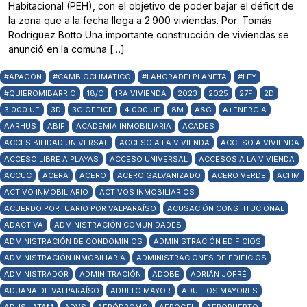
Habitacional (PEH), con el objetivo de poder bajar el déficit de
la zona que a la fecha llega a 2.900 viviendas. Por: Tomás
Rodríguez Botto Una importante construcción de viviendas se
anunció en la comuna […]
#APAGÓN
#CAMBIOCLIMÁTICO
#LAHORADELPLANETA
#LEY
#QUIEROMIBARRIO
18/O
1RA VIVIENDA
2023
2025
27F
2D
3.000 UF
3D
3G OFFICE
4.000 UF
8M
A&G
A+ENERGÍA
AARHUS
ABIF
ACADEMIA INMOBILIARIA
ACADES
ACCESIBILIDAD UNIVERSAL
ACCESO A LA VIVIENDA
ACCESO A VIVIENDA
ACCESO LIBRE A PLAYAS
ACCESO UNIVERSAL
ACCESOS A LA VIVIENDA
ACCUC
ACERA
ACERO
ACERO GALVANIZADO
ACERO VERDE
ACHM
ACTIVO INMOBILIARIO
ACTIVOS INMOBILIARIOS
ACUERDO PORTUARIO POR VALPARAÍSO
ACUSACIÓN CONSTITUCIONAL
ADACTIVA
ADMINISTRACIÓN COMUNIDADES
ADMINISTRACIÓN DE CONDOMINIOS
ADMINISTRACIÓN EDIFICIOS
ADMINISTRACIÓN INMOBILIARIA
ADMINISTRACIONES DE EDIFICIOS
ADMINISTRADOR
ADMINITRACIÓN
ADOBE
ADRIÁN JOFRÉ
ADUANA DE VALPARAÍSO
ADULTO MAYOR
ADULTOS MAYORES