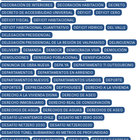
DECORACIÓN DE INTERIORES
DECORACIÓN HABITACIÓN
DECRETO
DECRETO DE ACCESIBILIDAD UNIVERSAL
DÉFICIT
DÉFICIT CERO
DÉFICIT FISCAL
DÉFICIT HABITACIONAL
DÉFICIT HABITACIONAL CUANTITATIVO
DÉFICIT HÍDRICO
DEL VALLE
DELEGACIÓN PRESIDENCIAL
DELEGACIÓN PRESIDENCIAL DE LA REGIÓN DE VALPARAÍSO
DELINCUENCIA
DELIVERY
DEMANDA
DEMOCR
DEMOCRACIA VIVA
DEMOLICIÓN
DEMOLICIONES
DENSIDAD POBLACIONAL
DENSIFICACIÓN
DENUNCIA DE OBRA NUEVA
DEPA YA
DEPARTAMENTO TI OUTSOURCING
DEPARTAMENTOS
DEPARTAMENTOS EN ARRIENDO
DEPARTAMENTOS NUEVOS
DEPARTAMENTOS USADOS
DEPORTE
DEPORTES
DEPRECIACIÓN
DEPTHOUSES
DERECHO A LA VIVIENDA
DERECHO A LA VIVIENDA DIGNA
DERECHO DE ASEO
DERECHO INMOBILIARIO
DERECHO REAL DE CONSERVACIÓN
DERECHOS DE AGUA
DERECHOS DE AGUAS
DERECHOS DE ASEO
DESAFÍO LEVANTEMOS CHILE
DESAFÍO NET ZERO 2030
DESAFÍO NETZERO 2030
DESAFÍO NETZERO2030
DESAFÍOS TÚNEL SUBMARINO 45 METROS DE PROFUNDIDAD