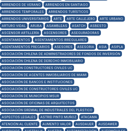
ARRIENDOS DE VERANO
ARRIENDOS EN SANTIAGO
ARRIENDOS TEMPORALES
ARRIENDOS TURÍSTICOS
ARRIENDOS UNIVERSITARIOS
ARTE
ARTE CALLEJERO
ARTE URBANO
ARTURO VIDAL
ARUBA
ASAMBLEAS
ASATCH
ASBESTO
ASCENSOR ARTILLERÍA
ASCENSORES
ASEGURADORAS
ASENTAMIENTOS
ASENTAMIENTOS IRREGULARES
ASENTAMIENTOS PRECARIOS
ASESORES
ASESORIA
ASIA
ASIPLA
ASOCIACIÓN CHILENA DE ADMINISTRADORES DE FONDOS DE INVERSIÓN
ASOCIACIÓN CHILENA DE DERECHO INMOBILIARIO
ASOCIACIÓN CONSTRUCTORES CIVILES UC
ASOCIACIÓN DE AGENTES INMOBILIARIOS DE MIAMI
ASOCIACIÓN DE BANCOS E INSTITUCIONES
ASOCIACIÓN DE CONSTRUCTORES CIVILES UC
ASOCIACIÓN DE MUNICIPIOS MSUR
ASOCIACIÓN DE OFICINAS DE ARQUITECTOS
ASOCIACIÓN GREMIAL DE INDUSTRIALES DEL PLÁSTICO
ASPECTOS LEGALES
ASTRID PINTO MUÑOZ
ATACAMA
ATENCIÓN AL CLIENTE
AUMENTO VALOR
AUSDAUER
AUSDAWER