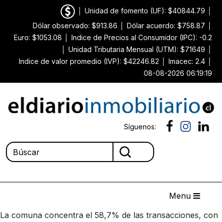
│
Unidad de fomento (UF): $40844.79
│
Dólar observado: $913.86
│
Dólar acuerdo: $758.87
│
Euro: $1053.08
│
Indice de Precios al Consumidor (IPC): -0.2
│
Unidad Tributaria Mensual (UTM): $71649
│
Indice de valor promedio (IVP): $42246.82
│
Imacec: 2.4
│
08-08-2026 06:19:19
Síguenos:
Menu
La comuna concentra el 58,7% de las transacciones, con