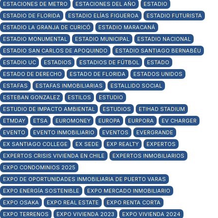
ESTACIONES DE METRO
ESTACIONES DEL AÑO
ESTADIO
ESTADIO DE FLORIDA
ESTADIO ELÍAS FIGUEROA
ESTADIO FUTURISTA
ESTADIO LA GRANJA DE CURICÓ
ESTADIO MARACANÁ
ESTADIO MONUMENTAL
ESTADIO MUNICIPAL
ESTADIO NACIONAL
ESTADIO SAN CARLOS DE APOQUINDO
ESTADIO SANTIAGO BERNABÉU
ESTADIO UC
ESTADIOS
ESTADIOS DE FÚTBOL
ESTADO
ESTADO DE DERECHO
ESTADO DE FLORIDA
ESTADOS UNIDOS
ESTAFAS
ESTAFAS INMOBILIARIAS
ESTALLIDO SOCIAL
ESTEBAN GONZALEZ
ESTILOS
ESTUDIO
ESTUDIO DE IMPACTO AMBIENTAL
ESTUDIOS
ETIHAD STADIUM
ETMDAY
ETSA
EUROMONEY
EUROPA
EURPORA
EV CHARGER
EVENTO
EVENTO INMOBILIARIO
EVENTOS
EVERGRANDE
EX SANTIAGO COLLEGE
EX SEDE
EXP REALTY
EXPERTOS
EXPERTOS CRISIS VIVIENDA EN CHILE
EXPERTOS INMOBILIARIOS
EXPO CONDOMINIOS 2025
EXPO DE OPORTUNIDADES INMOBILIARIA DE PUERTO VARAS
EXPO ENERGÍA SOSTENIBLE
EXPO MERCADO INMOBILIARIO
EXPO OSAKA
EXPO REAL ESTATE
EXPO RENTA CORTA
EXPO TERRENOS
EXPO VIVIENDA 2023
EXPO VIVIENDA 2024