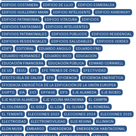
EDIFICIO COSTANERA
EDIFICIO DE LUJO
EDIFICIO ESMERALDA
EDIFICIO GUILLERMO MANN
EDIFICIO INTELIGENTE
EDIFICIO KANDINSKY
EDIFICIO PATRIMONIAL
EDIFICIO VITACURA
EDIFICIOS
EDIFICIOS FANTASMAS
EDIFICIOS INTELIGENTES
EDIFICIOS PATRIMONIALES
EDIFICIOS PÚBLICOS
EDIFICIOS RESIDENCIAL
EDIFICIOS RESIDENCIALES
EDIFICIOS SALUDABLES
EDIFICIOS VERDES
EDIFY
EDITORIAL
EDUARDO ANGULO
EDUARDO FREI
EDUARDO HERNANDEZ
EDUARDO RICCI
EDUCACIÓN
EDUCACIÓN FINANCIERA
EDUCACIÓN PÚBLICA
EDWARD CORNWELL
EE.UU
EEUU
EFE
EFE TRENES DE CHILE
EFECTIVIDAD
EFECTO ISLA DE CALOR
EFH
EFICIENCIA
EFICIENCIA ENERGÉTICA
EFICIENCIA ENERGÉTICA DE LA EDIFICACIÓN DE LA UNIÓN EUROPEA
EGIPTO
EIA
EICI
EIFFAGE
EIFS
EJE ALAMEDA
EJE BIOBÍO
EJE NUEVA ALAMEDA
EJE VICUÑA MACKENNA
EL CAMPÍN
EL COLORADO
EL GOLF
EL LOA
EL OLIVAR
EL ROMERAL
EL TENIENTE
ELECCIONES 2023
ELECCIONES 2024
ELECCIONES 2025
ELECTRICIDAD
ELECTROMOVILIDAD
ELIS REGINA
ELLINIKON
ELON MUSK
EMBARGO
EMERGENCIA
EMERGENCIA HABITACIONAL