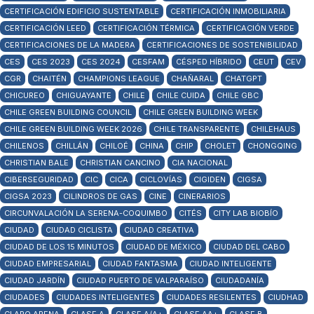
CERTIFICACIÓN EDIFICIO SUSTENTABLE
CERTIFICACIÓN INMOBILIARIA
CERTIFICACIÓN LEED
CERTIFICACIÓN TÉRMICA
CERTIFICACIÓN VERDE
CERTIFICACIONES DE LA MADERA
CERTIFICACIONES DE SOSTENIBILIDAD
CES
CES 2023
CES 2024
CESFAM
CÉSPED HÍBRIDO
CEUT
CEV
CGR
CHAITÉN
CHAMPIONS LEAGUE
CHAÑARAL
CHATGPT
CHICUREO
CHIGUAYANTE
CHILE
CHILE CUIDA
CHILE GBC
CHILE GREEN BUILDING COUNCIL
CHILE GREEN BUILDING WEEK
CHILE GREEN BUILDING WEEK 2026
CHILE TRANSPARENTE
CHILEHAUS
CHILENOS
CHILLÁN
CHILOÉ
CHINA
CHIP
CHOLET
CHONGQING
CHRISTIAN BALE
CHRISTIAN CANCINO
CIA NACIONAL
CIBERSEGURIDAD
CIC
CICA
CICLOVÍAS
CIGIDEN
CIGSA
CIGSA 2023
CILINDROS DE GAS
CINE
CINERARIOS
CIRCUNVALACIÓN LA SERENA-COQUIMBO
CITÉS
CITY LAB BIOBÍO
CIUDAD
CIUDAD CICLISTA
CIUDAD CREATIVA
CIUDAD DE LOS 15 MINUTOS
CIUDAD DE MÉXICO
CIUDAD DEL CABO
CIUDAD EMPRESARIAL
CIUDAD FANTASMA
CIUDAD INTELIGENTE
CIUDAD JARDÍN
CIUDAD PUERTO DE VALPARAÍSO
CIUDADANÍA
CIUDADES
CIUDADES INTELIGENTES
CIUDADES RESILENTES
CIUDHAD