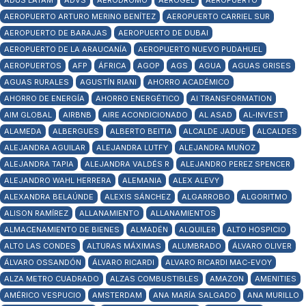
ADUS LATAM
ADVS
AERÓDROMO
AEROGEL
AEROPUERTO
AEROPUERTO ARTURO MERINO BENÍTEZ
AEROPUERTO CARRIEL SUR
AEROPUERTO DE BARAJAS
AEROPUERTO DE DUBAI
AEROPUERTO DE LA ARAUCANÍA
AEROPUERTO NUEVO PUDAHUEL
AEROPUERTOS
AFP
ÁFRICA
AGOP
AGS
AGUA
AGUAS GRISES
AGUAS RURALES
AGUSTÍN RIANI
AHORRO ACADÉMICO
AHORRO DE ENERGÍA
AHORRO ENERGÉTICO
AI TRANSFORMATION
AIM GLOBAL
AIRBNB
AIRE ACONDICIONADO
AL ASAD
AL-INVEST
ALAMEDA
ALBERGUES
ALBERTO BEITIA
ALCALDE JADUE
ALCALDES
ALEJANDRA AGUILAR
ALEJANDRA LUTFY
ALEJANDRA MUÑOZ
ALEJANDRA TAPIA
ALEJANDRA VALDÉS R
ALEJANDRO PEREZ SPENCER
ALEJANDRO WAHL HERRERA
ALEMANIA
ALEX ALEVY
ALEXANDRA BELAÚNDE
ALEXIS SÁNCHEZ
ALGARROBO
ALGORITMO
ALISON RAMÍREZ
ALLANAMIENTO
ALLANAMIENTOS
ALMACENAMIENTO DE BIENES
ALMADÉN
ALQUILER
ALTO HOSPICIO
ALTO LAS CONDES
ALTURAS MÁXIMAS
ALUMBRADO
ÁLVARO OLIVER
ÁLVARO OSSANDÓN
ÁLVARO RICARDI
ALVARO RICARDI MAC-EVOY
ALZA METRO CUADRADO
ALZAS COMBUSTIBLES
AMAZON
AMENITIES
AMÉRICO VESPUCIO
AMSTERDAM
ANA MARÍA SALGADO
ANA MURILLO