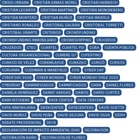
CRISIS URBANA
CRISTIÁN ARMAS MOREL
CRISTIAN HARNISCH
CRISTIÁN LECAROS
CRISTIÁN MARTÍNEZ
CRISTIÁN MONCKEBERG
CRISTIÁN MONTERO
CRISTIAN MUÑOZ
CRISTIAN WAIDELE
CRISTIANO RONALDO
CRISTÓBAL GALBÁN
CRISTÓBAL TORRETTI
CRISTÓBAL URIARTE
CRITERIOS
CROWDFUNDING
CROWDFUNDING INMOBILIARIO
CROWDSHIPPING
CRUCEROS
CRUZADOS
CTEC
CUARTEL
CUARTEL PDI
CUBA
CUENTA PÚBLICA
CULTURA ORGANIZACIONAL
CUMBRE G7
CUPERTINO
CURACO DE VÉLEZ
CURANILAHUE
CURAZAO
CURICÓ
CURSOS
CURUAMA
CUSHMAN & WAKEFIELD
CVD
CYBER DAY
CYBER DAY 2026
CYBER MONDAY
CYBER MONDAY CHILE 2023
CYBERDAY
DAMINIFICADOS
DAMNIFICADOS
DANA
DANIEL FLORES
DANIELA HENRÍQUEZ
DANNY VARGAS
DAÑOS
DARÍO CORTÉS
DARK KITCHENS
DATA
DATA CENTER
DATA CENTERS
DATA INMOBILIARIA
DATACENTER
DATACENTERS
DAVID GUETTA
DAVID MUÑOZ
DAVID PEÑA
DAVID SEGURA
DAVID SILVA
DDHH
DEBATE PRESIDENCIAL
DECK
DECLARACIÓN DE IMPACTO AMBIENTAL (DIA)
DECORACIÓN
DECORACIÓN BAÑO
DECORACIÓN DE FLORES