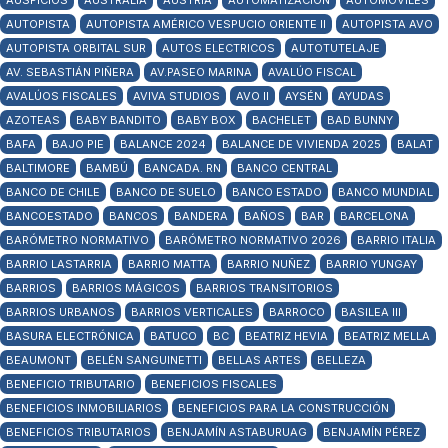
AUSPICIOS
AUSTRALIA
AUSTRIA
AUTOMATIZACIÓN
AUTOMÓVILES
AUTOPISTA
AUTOPISTA AMÉRICO VESPUCIO ORIENTE II
AUTOPISTA AVO
AUTOPISTA ORBITAL SUR
AUTOS ELECTRICOS
AUTOTUTELAJE
AV. SEBASTIÁN PIÑERA
AV.PASEO MARINA
AVALÚO FISCAL
AVALÚOS FISCALES
AVIVA STUDIOS
AVO II
AYSÉN
AYUDAS
AZOTEAS
BABY BANDITO
BABY BOX
BACHELET
BAD BUNNY
BAFA
BAJO PIE
BALANCE 2024
BALANCE DE VIVIENDA 2025
BALAT
BALTIMORE
BAMBÚ
BANCADA. RN
BANCO CENTRAL
BANCO DE CHILE
BANCO DE SUELO
BANCO ESTADO
BANCO MUNDIAL
BANCOESTADO
BANCOS
BANDERA
BAÑOS
BAR
BARCELONA
BARÓMETRO NORMATIVO
BARÓMETRO NORMATIVO 2026
BARRIO ITALIA
BARRIO LASTARRIA
BARRIO MATTA
BARRIO NUÑEZ
BARRIO YUNGAY
BARRIOS
BARRIOS MÁGICOS
BARRIOS TRANSITORIOS
BARRIOS URBANOS
BARRIOS VERTICALES
BARROCO
BASILEA III
BASURA ELECTRÓNICA
BATUCO
BC
BEATRIZ HEVIA
BEATRIZ MELLA
BEAUMONT
BELÉN SANGUINETTI
BELLAS ARTES
BELLEZA
BENEFICIO TRIBUTARIO
BENEFICIOS FISCALES
BENEFICIOS INMOBILIARIOS
BENEFICIOS PARA LA CONSTRUCCIÓN
BENEFICIOS TRIBUTARIOS
BENJAMÍN ASTABURUAG
BENJAMÍN PÉREZ