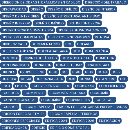
DIRECCIÓN DE OBRAS HIDRÁULICAS EN CABILDO
DIRECCIÓN DEL TRABAJO
DISCAPACIDAD
DISEÑO
DISEÑO BIOFÍLICO
DISEÑO DE INTERIOR
DISEÑO DE INTERIORES
DISEÑO ESTRUCTURAL ANTISISMO
DISEÑO INTERIOR
DISEÑO LUMÍNICO
DISTINCIÓN BERCIA
DISTRICT WORLD SUMMIT 2024
DISTRITO DE INNOVACIÓN V21
DISTRITOS COMERCIALES
DISTRITOS INNOVADORES
DITNOVA
DIVIDENZ CASH
DOCUMENTACIÓN
DOH
DÓLARES
DOLCE & GABBANA
DOLCE&GABBANA
DOM
DOM EN LÍNEA
DOMINGA
DOMINIO DE TÍTULOS
DOMINUS CAPITAL
DOMÓTICA
DON FRANCISCO
DONACIÓN
DONALD TRUMP
DRAGON BALL
DRONES
DROPSHIPPING
DS01
DS1
DS10
DS19
DS49
DS52
DUA LIPA
DUBAI
DUBRAZKA JARA
DUKI
DUNAS
DYLANTERO
E2E
EBCT
EBITDA
ECHEVERRÍA IZQUIERDO
ECOBARRIO
ECOEFICIENCIA
ECOLOGÍA
ECOMMERCE
ECOMOMÍA PLATEADA
ECONOMÍA
ECONOMÍA CIRCULAR
ECONOMÍAS
ECOPARCELAS
ECOPARQUE
ECUADOR
EDICION ESPECIAL
EDICIÓN ESPECIAL CASAS PREFABRICADAS
EDICIÓN ESPECIAL ETM 24
EDICIÓN ESPECIAL TERRENOS
EDICIONES ESPECIALES
EDIFICA 2024
EDIFICA 2026
EDIFICACIÓN
EDIFICACIONES
EDIFICIO
EDIFICIO CONSISTORIAL