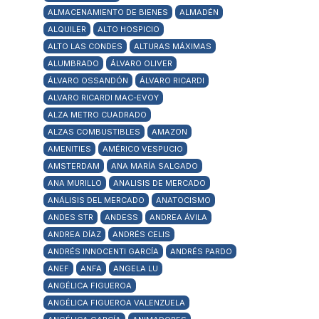
ALMACENAMIENTO DE BIENES
ALMADÉN
ALQUILER
ALTO HOSPICIO
ALTO LAS CONDES
ALTURAS MÁXIMAS
ALUMBRADO
ÁLVARO OLIVER
ÁLVARO OSSANDÓN
ÁLVARO RICARDI
ALVARO RICARDI MAC-EVOY
ALZA METRO CUADRADO
ALZAS COMBUSTIBLES
AMAZON
AMENITIES
AMÉRICO VESPUCIO
AMSTERDAM
ANA MARÍA SALGADO
ANA MURILLO
ANALISIS DE MERCADO
ANÁLISIS DEL MERCADO
ANATOCISMO
ANDES STR
ANDESS
ANDREA ÁVILA
ANDREA DÍAZ
ANDRÉS CELIS
ANDRÉS INNOCENTI GARCÍA
ANDRÉS PARDO
ANEF
ANFA
ANGELA LU
ANGÉLICA FIGUEROA
ANGÉLICA FIGUEROA VALENZUELA