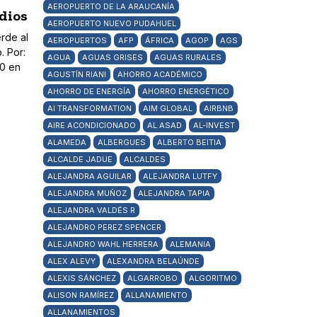
AEROPUERTO DE LA ARAUCANÍA
dios
AEROPUERTO NUEVO PUDAHUEL
erde al
AEROPUERTOS
AFP
ÁFRICA
AGOP
AGS
. Por:
AGUA
AGUAS GRISES
AGUAS RURALES
20 en
AGUSTÍN RIANI
AHORRO ACADÉMICO
AHORRO DE ENERGÍA
AHORRO ENERGÉTICO
AI TRANSFORMATION
AIM GLOBAL
AIRBNB
AIRE ACONDICIONADO
AL ASAD
AL-INVEST
ALAMEDA
ALBERGUES
ALBERTO BEITIA
ALCALDE JADUE
ALCALDES
ALEJANDRA AGUILAR
ALEJANDRA LUTFY
ALEJANDRA MUÑOZ
ALEJANDRA TAPIA
ALEJANDRA VALDÉS R
ALEJANDRO PEREZ SPENCER
ALEJANDRO WAHL HERRERA
ALEMANIA
ALEX ALEVY
ALEXANDRA BELAÚNDE
ALEXIS SÁNCHEZ
ALGARROBO
ALGORITMO
ALISON RAMÍREZ
ALLANAMIENTO
ALLANAMIENTOS