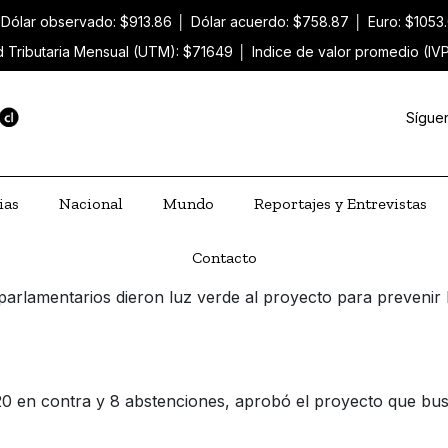
Dólar observado: $913.86
│
Dólar acuerdo: $758.87
│
Euro: $1053
 Tributaria Mensual (UTM): $71649
│
Indice de valor promedio (IV
Sígue
ias
Nacional
Mundo
Reportajes y Entrevistas
Contacto
arlamentarios dieron luz verde al proyecto para prevenir los
20 en contra y 8 abstenciones, aprobó el proyecto que bus