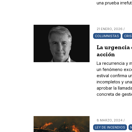
una prueba irrefu
21 ENERO, 2026 /
COLUMNISTAS
CRI
La urgencia 
acción
La recurrencia y m
un fenómeno excep
estival confirma 
incompletos y una 
aprobar la llamad
concreta de gestió
8 MARZO, 2024 /
LEY DE INCENDIOS