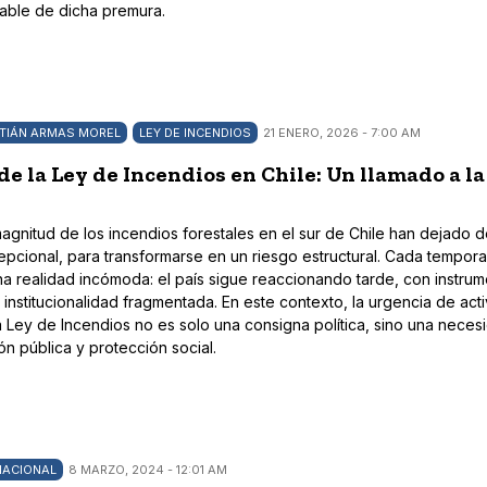
table de dicha premura.
STIÁN ARMAS MOREL
LEY DE INCENDIOS
21 ENERO, 2026 - 7:00 AM
de la Ley de Incendios en Chile: Un llamado a la
agnitud de los incendios forestales en el sur de Chile han dejado d
cional, para transformarse en un riesgo estructural. Cada tempor
una realidad incómoda: el país sigue reaccionando tarde, con instru
institucionalidad fragmentada. En este contexto, la urgencia de acti
a Ley de Incendios no es solo una consigna política, sino una neces
n pública y protección social.
NACIONAL
8 MARZO, 2024 - 12:01 AM