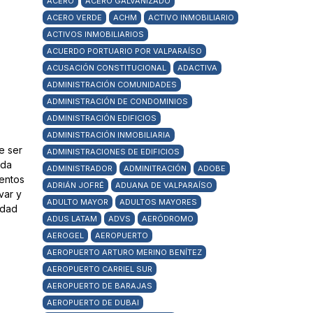
ACERO
ACERO GALVANIZADO
ACERO VERDE
ACHM
ACTIVO INMOBILIARIO
ACTIVOS INMOBILIARIOS
ACUERDO PORTUARIO POR VALPARAÍSO
ACUSACIÓN CONSTITUCIONAL
ADACTIVA
ADMINISTRACIÓN COMUNIDADES
ADMINISTRACIÓN DE CONDOMINIOS
ADMINISTRACIÓN EDIFICIOS
ADMINISTRACIÓN INMOBILIARIA
e ser
ADMINISTRACIONES DE EDIFICIOS
ada
ADMINISTRADOR
ADMINITRACIÓN
ADOBE
mentos
ADRIÁN JOFRÉ
ADUANA DE VALPARAÍSO
var y
ADULTO MAYOR
ADULTOS MAYORES
idad
ADUS LATAM
ADVS
AERÓDROMO
AEROGEL
AEROPUERTO
AEROPUERTO ARTURO MERINO BENÍTEZ
AEROPUERTO CARRIEL SUR
AEROPUERTO DE BARAJAS
AEROPUERTO DE DUBAI