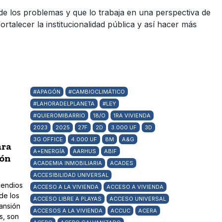
de los problemas y que lo trabaja en una perspectiva de
alecer la institucionalidad pública y así hacer más
#APAGÓN
#CAMBIOCLIMÁTICO
#LAHORADELPLANETA
#LEY
#QUIEROMIBARRIO
18/O
1RA VIVIENDA
2023
2025
27F
2D
3.000 UF
3D
3G OFFICE
4.000 UF
8M
A&G
ara
A+ENERGÍA
AARHUS
ABIF
ión
ACADEMIA INMOBILIARIA
ACADES
ACCESIBILIDAD UNIVERSAL
cendios
ACCESO A LA VIVIENDA
ACCESO A VIVIENDA
de los
ACCESO LIBRE A PLAYAS
ACCESO UNIVERSAL
pansión
ACCESOS A LA VIVIENDA
ACCUC
ACERA
s, son