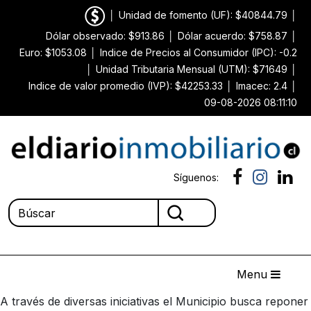
│
Unidad de fomento (UF): $40844.79
│
Dólar observado: $913.86
│
Dólar acuerdo: $758.87
│
Euro: $1053.08
│
Indice de Precios al Consumidor (IPC): -0.2
│
Unidad Tributaria Mensual (UTM): $71649
│
Indice de valor promedio (IVP): $42253.33
│
Imacec: 2.4
│
09-08-2026 08:11:10
Síguenos:
Menu
A través de diversas iniciativas el Municipio busca reponer