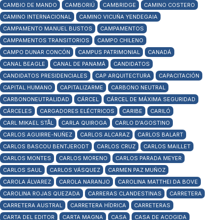
CAMBIO DE MANDO
CAMBORIÚ
CAMBRIDGE
CAMINO COSTERO
CAMINO INTERNACIONAL
CAMINO VICUÑA YENDEGAIA
CAMPAMENTO MANUEL BUSTOS
CAMPAMENTOS
CAMPAMENTOS TRANSITORIOS
CAMPO CHILENO
CAMPO DUNAR CONCÓN
CAMPUS PATRIMONIAL
CANADÁ
CANAL BEAGLE
CANAL DE PANAMÁ
CANDIDATOS
CANDIDATOS PRESIDENCIALES
CAP ARQUITECTURA
CAPACITACIÓN
CAPITAL HUMANO
CAPITALIZARME
CARBONO NEUTRAL
CARBONONEUTRALIDAD
CÁRCEL
CÁRCEL DE MÁXIMA SEGURIDAD
CÁRCELES
CARGADORES ELÉCTRICOS
CARIBE
CARILÓ
CARL MIKAEL STÅL
CARLA QUIROGA
CARLO D'AGOSTINO
CARLOS AGUIRRE-NUÑEZ
CARLOS ALCARAZ
CARLOS BALART
CARLOS BASCOU BENTJERODT
CARLOS CRUZ
CARLOS MAILLET
CARLOS MONTES
CARLOS MORENO
CARLOS PARADA MEYER
CARLOS SAUL
CARLOS VÁSQUEZ
CARMEN PAZ MUÑOZ
CAROLA ÁLVAREZ
CAROLA NARANJO
CAROLINA MATTHEI DA BOVE
CAROLINA ROJAS QUEZADA
CARRERAS CLANDESTINAS
CARRETERA
CARRETERA AUSTRAL
CARRETERA HÍDRICA
CARRETERAS
CARTA DEL EDITOR
CARTA MAGNA
CASA
CASA DE ACOGIDA