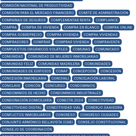
COMISIÓN NACIONAL DE PRODUCTIVIDAD
COMISIÓN PARA EL MERCADO FINANCIERO
COMITÉ DE ADMINISTRACIÓN
COMPAÑIAS DE SEGUROS
COMPLEMENTAR RENTA
COMPLIANCE
COMPRA
COMPRA DE VIVIENDA
COMPRA EN BLANCO
COMPRA ONLINE
COMPRA SOBREPRECIO
COMPRA VIVIENDA
COMPRA VIVIENDAS
COMPRADORES
COMPRAR
COMPRAR VIVIENDA
COMPRAVENTA
COMPUESTOS ORGÁNICOS VOLÁTILES
COMUNAS
COMUNICADO
COMUNIDAD
COMUNIDAD DE MUJERES INMOBILIARIAS
COMUNIDAD FELIZ
COMUNIDAD MADRILEÑA
COMUNIDADES
COMUNIDADES DE EDIFICIOS
CONAF
CONCEPCIÓN
CONCESIÓN
CONCESIÓN INMOBILIARIA
CONCHALÍ
CONCILIACIÓN LABORAL
CÓNCLAVE
CONCÓN
CONCURSO
CONDOMINIOS
CONDOMINIOS DE HECHO
CONDOMINIOS INDUSTRIALES
CONDONACIÓN DOMICILIARIA
CONECTA 2024
CONECTIVIDAD
CONECTIVIDAD DIGITAL
CONECTIVIDAD VIAL
CONERLIO SAAVEDRA
CONFLICTOS INMOBILIARIOS
CONGRESO
CONGRESO CIUDADES
CONJUNTO ARMÓNICO BELLAVISTA (CAB)
CONSEJO CONSTITUCIONAL
CONSEJO DE COORDINACIÓN