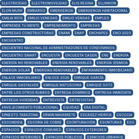
ELECTRICIDAD
ELECTROMOVILIDAD
ELIS REGINA
ELLINIKON
ELON MUSK
EMBARGO
EMERGENCIA
EMERGENCIA HABITACIONAL
EMILIA RÍOS
EMILIO VENEGAS
EMILIO VENGAS
EMPLEO
EMPRENDE TU MENTE
EMPRENDIMIENTO
EMPRESAS
EMPRESAS CONSTRUCTORAS
ENAMI
ENAP
ENCHAPES
ENCI 2023
ENCUENTRO
ENCUENTRO NACIONAL DE ADMINISTRADORES DE CONDOMINIOS
ENCUENTRO SMART
ENCUESTA
ENCUESTA CASEN
ENE
ENERGÍA
ENERGÍA NO RENOVABLES
ENERGÍA RENOVABLES
ENERGÍA SÍSMICA
ENERGÍA SOLAR
ENERGÍAS RENOVABLES
ENFRIAMIENTO INMOBILIARIO
ENLACE INMOBILIARIO
ENLOCE 2025
ENRIQUE GARCÍA
ENRIQUE GASTALVER
ENRIQUE MATUSCHKA
ENRIQUE SOTZ
ENTRE LOS OTROS RUBROS
ENTREGA DOMINIOS
ENTREGA INMEDIATA
ENTREGA VIVIENDAS
ENTREVISTA
ENTREVISTAS
ENVEJECIMIENTO POBLACIONAL
EQUIDAD
ERA DIGITAL
ERNESTO TARAZONA
ERWIN NAVARRETE
ESCASEZ HIDRICA
ESCOCIA
ESCONDIDA
ESCORIA DE COBRE
ESCRITURACIÓN
ESCRITURAS
ESG
ESPACIOS
ESPACIOS COMUNES
ESPACIOS EXTERIORES
ESPACIOS INTERIORES
ESPACIOS PÚBLICOS
ESPACIOS URBANOS