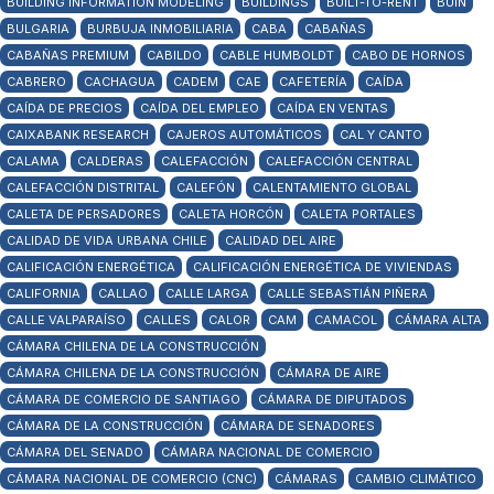
BUILDING INFORMATION MODELING
BUILDINGS
BUILT-TO-RENT
BUIN
BULGARIA
BURBUJA INMOBILIARIA
CABA
CABAÑAS
CABAÑAS PREMIUM
CABILDO
CABLE HUMBOLDT
CABO DE HORNOS
CABRERO
CACHAGUA
CADEM
CAE
CAFETERÍA
CAÍDA
CAÍDA DE PRECIOS
CAÍDA DEL EMPLEO
CAÍDA EN VENTAS
CAIXABANK RESEARCH
CAJEROS AUTOMÁTICOS
CAL Y CANTO
CALAMA
CALDERAS
CALEFACCIÓN
CALEFACCIÓN CENTRAL
CALEFACCIÓN DISTRITAL
CALEFÓN
CALENTAMIENTO GLOBAL
CALETA DE PERSADORES
CALETA HORCÓN
CALETA PORTALES
CALIDAD DE VIDA URBANA CHILE
CALIDAD DEL AIRE
CALIFICACIÓN ENERGÉTICA
CALIFICACIÓN ENERGÉTICA DE VIVIENDAS
CALIFORNIA
CALLAO
CALLE LARGA
CALLE SEBASTIÁN PIÑERA
CALLE VALPARAÍSO
CALLES
CALOR
CAM
CAMACOL
CÁMARA ALTA
CÁMARA CHILENA DE LA CONSTRUCCIÓN
CÁMARA CHILENA DE LA CONSTRUCCIÓN
CÁMARA DE AIRE
CÁMARA DE COMERCIO DE SANTIAGO
CÁMARA DE DIPUTADOS
CÁMARA DE LA CONSTRUCCIÓN
CÁMARA DE SENADORES
CÁMARA DEL SENADO
CÁMARA NACIONAL DE COMERCIO
CÁMARA NACIONAL DE COMERCIO (CNC)
CÁMARAS
CAMBIO CLIMÁTICO