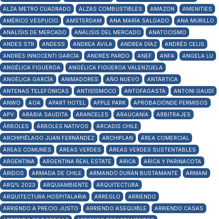
ALZA METRO CUADRADO
ALZAS COMBUSTIBLES
AMAZON
AMENITIES
AMÉRICO VESPUCIO
AMSTERDAM
ANA MARÍA SALGADO
ANA MURILLO
ANALISIS DE MERCADO
ANÁLISIS DEL MERCADO
ANATOCISMO
ANDES STR
ANDESS
ANDREA ÁVILA
ANDREA DÍAZ
ANDRÉS CELIS
ANDRÉS INNOCENTI GARCÍA
ANDRÉS PARDO
ANEF
ANFA
ANGELA LU
ANGÉLICA FIGUEROA
ANGÉLICA FIGUEROA VALENZUELA
ANGÉLICA GARCÍA
ANIMADORES
AÑO NUEVO
ANTÁRTICA
ANTENAS TELEFÓNICAS
ANTISÍSMOCO
ANTOFAGASTA
ANTONI GAUDÍ
ANWO
AOA
APART HOTEL
APPLE PARK
APROBACIÓNDE PERMISOS
APV
ARABIA SAUDITA
ARANCELES
ARAUCANÍA
ARBITRAJES
ÁRBOLES
ÁRBOLES NATIVOS
ARCADIS CHILE
ARCHIPIÉLAGO JUAN FERNÁNDEZ
ARCHIPLAN
ÁREA COMERCIAL
ÁREAS COMUNES
ÁREAS VERDES
ÁREAS VERDES SUSTENTABLES
ARGENTINA
ARGENTINA REAL ESTATE
ARICA
ARICA Y PARINACOTA
ÁRIDOS
ARMADA DE CHILE
ARMANDO DURÁN BUSTAMANTE
ARMANI
ARQ% 2023
ARQUIAMBIENTE
ARQUITECTURA
ARQUITECTURA HOSPITALARIA
ARREGLO
ARRIENDO
ARRIENDO A PRECIO JUSTO
ARRIENDO ASEQUIBLE
ARRIENDO CASAS