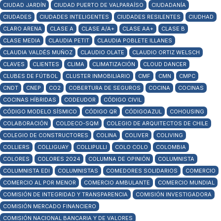
CIUDAD JARDÍN
CIUDAD PUERTO DE VALPARAÍSO
CIUDADANÍA
CIUDADES
CIUDADES INTELIGENTES
CIUDADES RESILENTES
CIUDHAD
CLARO ARENA
CLASE A
CLASE A/A+
CLASE AA+
CLASE B
CLASE MEDIA
CLAUDIA PETIT
CLAUDIA POBLETE ILLANES
CLAUDIA VALDÉS MUÑOZ
CLAUDIO OLATE
CLAUDIO ORTIZ WELSCH
CLAVES
CLIENTES
CLIMA
CLIMATIZACIÓN
CLOUD DANCER
CLUBES DE FÚTBOL
CLUSTER INMOBILIARIO
CMF
CMN
CMPC
CNDT
CNEP
CO2
COBERTURA DE SEGUROS
COCINA
COCINAS
COCINAS HÍBRIDAS
CODEUDOR
CÓDIGO CIVIL
CÓDIGO MODELO SÍSMICO
CÓDIGO QR
CÓDIGOAZUL
COHOUSING
COLABORACIÓN
COLDECO-SQM
COLEGIO DE ARQUITECTOS DE CHILE
COLEGIO DE CONSTRUCTORES
COLINA
COLIVER
COLIVING
COLLIERS
COLLIGUAY
COLLIPULLI
COLO COLO
COLOMBIA
COLORES
COLORES 2024
COLUMNA DE OPINIÓN
COLUMNISTA
COLUMNISTA EDI
COLUMNISTAS
COMEDORES SOLIDARIOS
COMERCIO
COMERCIO AL POR MENOR
COMERCIO AMBULANTE
COMERCIO MUNDIAL
COMISIÓN DE INTEGRIDAD Y TRANSPARENCIA
COMISIÓN INVESTIGADORA
COMISIÓN MERCADO FINANCIERO
COMISIÓN NACIONAL BANCARIA Y DE VALORES