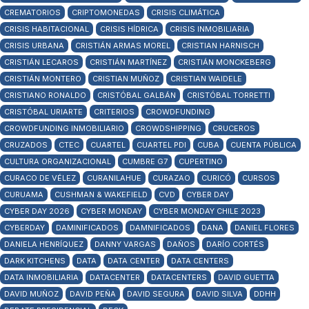
CREMATORIOS
CRIPTOMONEDAS
CRISIS CLIMÁTICA
CRISIS HABITACIONAL
CRISIS HÍDRICA
CRISIS INMOBILIARIA
CRISIS URBANA
CRISTIÁN ARMAS MOREL
CRISTIAN HARNISCH
CRISTIÁN LECAROS
CRISTIÁN MARTÍNEZ
CRISTIÁN MONCKEBERG
CRISTIÁN MONTERO
CRISTIAN MUÑOZ
CRISTIAN WAIDELE
CRISTIANO RONALDO
CRISTÓBAL GALBÁN
CRISTÓBAL TORRETTI
CRISTÓBAL URIARTE
CRITERIOS
CROWDFUNDING
CROWDFUNDING INMOBILIARIO
CROWDSHIPPING
CRUCEROS
CRUZADOS
CTEC
CUARTEL
CUARTEL PDI
CUBA
CUENTA PÚBLICA
CULTURA ORGANIZACIONAL
CUMBRE G7
CUPERTINO
CURACO DE VÉLEZ
CURANILAHUE
CURAZAO
CURICÓ
CURSOS
CURUAMA
CUSHMAN & WAKEFIELD
CVD
CYBER DAY
CYBER DAY 2026
CYBER MONDAY
CYBER MONDAY CHILE 2023
CYBERDAY
DAMINIFICADOS
DAMNIFICADOS
DANA
DANIEL FLORES
DANIELA HENRÍQUEZ
DANNY VARGAS
DAÑOS
DARÍO CORTÉS
DARK KITCHENS
DATA
DATA CENTER
DATA CENTERS
DATA INMOBILIARIA
DATACENTER
DATACENTERS
DAVID GUETTA
DAVID MUÑOZ
DAVID PEÑA
DAVID SEGURA
DAVID SILVA
DDHH