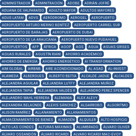
ADMINISTRADOR
ADMINITRACIÓN
ADOBE
ADRIÁN JOFRÉ
ADUANA DE VALPARAÍSO
ADULTO MAYOR
ADULTOS MAYORES
ADUS LATAM
ADVS
AERÓDROMO
AEROGEL
AEROPUERTO
AEROPUERTO ARTURO MERINO BENÍTEZ
AEROPUERTO CARRIEL SUR
AEROPUERTO DE BARAJAS
AEROPUERTO DE DUBAI
AEROPUERTO DE LA ARAUCANÍA
AEROPUERTO NUEVO PUDAHUEL
AEROPUERTOS
AFP
ÁFRICA
AGOP
AGS
AGUA
AGUAS GRISES
AGUAS RURALES
AGUSTÍN RIANI
AHORRO ACADÉMICO
AHORRO DE ENERGÍA
AHORRO ENERGÉTICO
AI TRANSFORMATION
AIM GLOBAL
AIRBNB
AIRE ACONDICIONADO
AL ASAD
AL-INVEST
ALAMEDA
ALBERGUES
ALBERTO BEITIA
ALCALDE JADUE
ALCALDES
ALEJANDRA AGUILAR
ALEJANDRA LUTFY
ALEJANDRA MUÑOZ
ALEJANDRA TAPIA
ALEJANDRA VALDÉS R
ALEJANDRO PEREZ SPENCER
ALEJANDRO WAHL HERRERA
ALEMANIA
ALEX ALEVY
ALEXANDRA BELAÚNDE
ALEXIS SÁNCHEZ
ALGARROBO
ALGORITMO
ALISON RAMÍREZ
ALLANAMIENTO
ALLANAMIENTOS
ALMACENAMIENTO DE BIENES
ALMADÉN
ALQUILER
ALTO HOSPICIO
ALTO LAS CONDES
ALTURAS MÁXIMAS
ALUMBRADO
ÁLVARO OLIVER
ÁLVARO OSSANDÓN
ÁLVARO RICARDI
ALVARO RICARDI MAC-EVOY