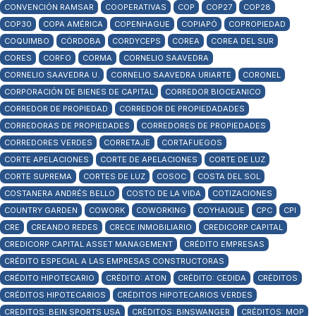
CONVENCIÓN RAMSAR
COOPERATIVAS
COP
COP27
COP28
COP30
COPA AMÉRICA
COPENHAGUE
COPIAPÓ
COPROPIEDAD
COQUIMBO
CÓRDOBA
CORDYCEPS
COREA
COREA DEL SUR
CORES
CORFO
CORMA
CORNELIO SAAVEDRA
CORNELIO SAAVEDRA U.
CORNELIO SAAVEDRA URIARTE
CORONEL
CORPORACIÓN DE BIENES DE CAPITAL
CORREDOR BIOCEANICO
CORREDOR DE PROPIEDAD
CORREDOR DE PROPIEDADADES
CORREDORAS DE PROPIEDADES
CORREDORES DE PROPIEDADES
CORREDORES VERDES
CORRETAJE
CORTAFUEGOS
CORTE APELACIONES
CORTE DE APELACIONES
CORTE DE LUZ
CORTE SUPREMA
CORTES DE LUZ
COSOC
COSTA DEL SOL
COSTANERA ANDRÉS BELLO
COSTO DE LA VIDA
COTIZACIONES
COUNTRY GARDEN
COWORK
COWORKING
COYHAIQUE
CPC
CPI
CRE
CREANDO REDES
CRECE INMOBILIARIO
CREDICORP CAPITAL
CREDICORP CAPITAL ASSET MANAGEMENT
CRÉDITO EMPRESAS
CRÉDITO ESPECIAL A LAS EMPRESAS CONSTRUCTORAS
CRÉDITO HIPOTECARIO
CRÉDITO: ATON
CRÉDITO: CEDIDA
CRÉDITOS
CRÉDITOS HIPOTECARIOS
CRÉDITOS HIPOTECARIOS VERDES
CREDITOS: BEIN SPORTS USA
CRÉDITOS: BINSWANGER
CRÉDITOS: MOP