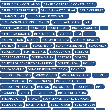
BENEFICIOS INMOBILIARIOS
BENEFICIOS PARA LA CONSTRUCCIÓN
BENEFICIOS TRIBUTARIOS
BENJAMÍN ASTABURUAG
BENJAMÍN PÉREZ
BENJAMÍN SIMS
BEST MANAGED COMPANIES
BEST MANAGED COMPANIES 2023
BEST PLACE TO LIVE
BHP
BICENTENARIO UC
BICICLETA
BICICLETEROS
BICIS MOSQUITOS
BID
BIENES NACIONALES
BIENES RAÍCES
BIG DATA
BIM
BIOBÍO
BIODIVERSIDAD
BIOFILIA
BIOLUMINISCENCIA
BIORREMEDIACIÓN
BIOTREN
BITCOIN
BLACK FRIDAY
BLACK INMOBILIARIO
BLACK WEEK
BLOCKCHAIN
BMX FREESTYLE
BOCA JUNIORS
BODEGAS
BODEGAS CLASE A
BODEGAS FLEX
BOETSCH
BOGOTÁ
BOLETA POR CONCEPTO DE ARRIENDO
BOLETÍN LEGAL
BOLIVIA
BOLSA DE CHILE
BONO DE RECONSTRUCCIÓN
BONO PIE
BONOS DE CARBONO
BONOS VERDES
BOOM INMOBILIARIO
BOOMERS
BORDE COSTERO
BOSQUE NATIVO
BOSQUES URBANOS
BOSQUES VERTICALES
BOSTON
BOTÓN ROJO
BOULEVARD
BPTL
BRANDING
BRASIL
BREAKING BAD
BRECHA DE GÉNERO
BRECHA DIGITAL
BROKER
BUEN MOMENTO EN EL MERCADO
BUENOS AIRES
BUILD TO RENT
BUILD TO SUIT
BUILD UP 2026