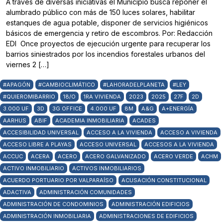
A través de diversas iniciativas el Municipio busca reponer el
alumbrado público con más de 150 luces solares, habilitar
estanques de agua potable, disponer de servicios higiénicos
básicos de emergencia y retiro de escombros. Por: Redacción
EDI Once proyectos de ejecución urgente para recuperar los
barrios siniestrados por los incendios forestales urbanos del
viernes 2 […]
#APAGÓN
#CAMBIOCLIMÁTICO
#LAHORADELPLANETA
#LEY
#QUIEROMIBARRIO
18/O
1RA VIVIENDA
2023
2025
27F
2D
3.000 UF
3D
3G OFFICE
4.000 UF
8M
A&G
A+ENERGÍA
AARHUS
ABIF
ACADEMIA INMOBILIARIA
ACADES
ACCESIBILIDAD UNIVERSAL
ACCESO A LA VIVIENDA
ACCESO A VIVIENDA
ACCESO LIBRE A PLAYAS
ACCESO UNIVERSAL
ACCESOS A LA VIVIENDA
ACCUC
ACERA
ACERO
ACERO GALVANIZADO
ACERO VERDE
ACHM
ACTIVO INMOBILIARIO
ACTIVOS INMOBILIARIOS
ACUERDO PORTUARIO POR VALPARAÍSO
ACUSACIÓN CONSTITUCIONAL
ADACTIVA
ADMINISTRACIÓN COMUNIDADES
ADMINISTRACIÓN DE CONDOMINIOS
ADMINISTRACIÓN EDIFICIOS
ADMINISTRACIÓN INMOBILIARIA
ADMINISTRACIONES DE EDIFICIOS