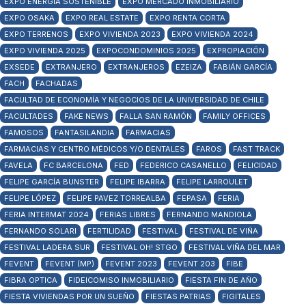
EXPO ENERGÍA SOSTENIBLE
EXPO MERCADO INMOBILIARIO
EXPO OSAKA
EXPO REAL ESTATE
EXPO RENTA CORTA
EXPO TERRENOS
EXPO VIVIENDA 2023
EXPO VIVIENDA 2024
EXPO VIVIENDA 2025
EXPOCONDOMINIOS 2025
EXPROPIACIÓN
EXSEDE
EXTRANJERO
EXTRANJEROS
EZEIZA
FABIÁN GARCÍA
FACH
FACHADAS
FACULTAD DE ECONOMÍA Y NEGOCIOS DE LA UNIVERSIDAD DE CHILE
FACULTADES
FAKE NEWS
FALLA SAN RAMÓN
FAMILY OFFICES
FAMOSOS
FANTASILANDIA
FARMACIAS
FARMACIAS Y CENTRO MÉDICOS Y/O DENTALES
FAROS
FAST TRACK
FAVELA
FC BARCELONA
FED
FEDERICO CASANELLO
FELICIDAD
FELIPE GARCÍA BUNSTER
FELIPE IBARRA
FELIPE LARROULET
FELIPE LÓPEZ
FELIPE PAVEZ TORREALBA
FEPASA
FERIA
FERIA INTERMAT 2024
FERIAS LIBRES
FERNANDO MANDIOLA
FERNANDO SOLARI
FERTILIDAD
FESTIVAL
FESTIVAL DE VIÑA
FESTIVAL LADERA SUR
FESTIVAL OH! STGO
FESTIVAL VIÑA DEL MAR
FEVENT
FEVENT (MP)
FEVENT 2023
FEVENT 203
FIBE
FIBRA OPTICA
FIDEICOMISO INMOBILIARIO
FIESTA FIN DE AÑO
FIESTA VIVIENDAS POR UN SUEÑO
FIESTAS PATRIAS
FIGITALES