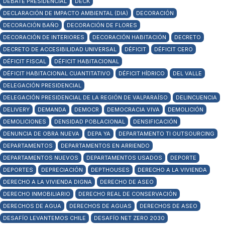
DEBATE PRESIDENCIAL
DECK
DECLARACIÓN DE IMPACTO AMBIENTAL (DIA)
DECORACIÓN
DECORACIÓN BAÑO
DECORACIÓN DE FLORES
DECORACIÓN DE INTERIORES
DECORACIÓN HABITACIÓN
DECRETO
DECRETO DE ACCESIBILIDAD UNIVERSAL
DÉFICIT
DÉFICIT CERO
DÉFICIT FISCAL
DÉFICIT HABITACIONAL
DÉFICIT HABITACIONAL CUANTITATIVO
DÉFICIT HÍDRICO
DEL VALLE
DELEGACIÓN PRESIDENCIAL
DELEGACIÓN PRESIDENCIAL DE LA REGIÓN DE VALPARAÍSO
DELINCUENCIA
DELIVERY
DEMANDA
DEMOCR
DEMOCRACIA VIVA
DEMOLICIÓN
DEMOLICIONES
DENSIDAD POBLACIONAL
DENSIFICACIÓN
DENUNCIA DE OBRA NUEVA
DEPA YA
DEPARTAMENTO TI OUTSOURCING
DEPARTAMENTOS
DEPARTAMENTOS EN ARRIENDO
DEPARTAMENTOS NUEVOS
DEPARTAMENTOS USADOS
DEPORTE
DEPORTES
DEPRECIACIÓN
DEPTHOUSES
DERECHO A LA VIVIENDA
DERECHO A LA VIVIENDA DIGNA
DERECHO DE ASEO
DERECHO INMOBILIARIO
DERECHO REAL DE CONSERVACIÓN
DERECHOS DE AGUA
DERECHOS DE AGUAS
DERECHOS DE ASEO
DESAFÍO LEVANTEMOS CHILE
DESAFÍO NET ZERO 2030