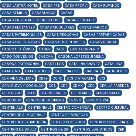
CASA LASTRA HOTEL
CASA PRE
CASA PROPIA
CASA RUPANCO
CASA SEMILLA
CASABLANCA
CASAS
CASAS EN VENTA REGIONES CHILE
CASAS FISCALES
CASAS FLOTANTES
CASAS MODULARES
CASAS NARCOS
CASAS PATRIMONIALES
CASAS PEQUEÑAS
CASAS PREFABRICADAS
CASAS SINIESTRADAS
CASAS SUSTENTABLES
CASAS USADAS
CASCO HISTÓRICO
CASEN
CASH
CASO CONVENIO
CASO CONVENIOS
CASONA
CASONA LOPETEGUI MENA
CASONA PATRIMONIAL
CASTILLOS
CATALINA CHÁVEZ
CATALUÑA
CATASTRO
CATASTROFES
CATERINA UTILI
CAU CAU
CAUQUENES
CBR VIÑA DEL MAR
CBRE
CCHC
CCHC ATACAMA
CCI
CCM-ELEVA Y COCHILCO
CCS
CDE
CDMX
CEC
CECILIA PAREDES
CEDEUS UC
CEEC
CELEBRIDADES
CELULARES
CENCO MALLS
CENCOSUD
CENCOSUD SHOPPING
CENSO
CENSO 2024
CENTENIALS
CENTENNIALS
CENTRO COMERCIAL
CENTRO CULTURAL
CENTRO DE ALMACENAJE
CENTRO DE BODEGAS
CENTRO DE DISTRIBUCIÓN
CENTRO LOGÍSTICO
CENTROS COMERCIALES
CENTROS DE SALUD
CENTROS DE SKI
CENTROS LOGISTICOS
CEP