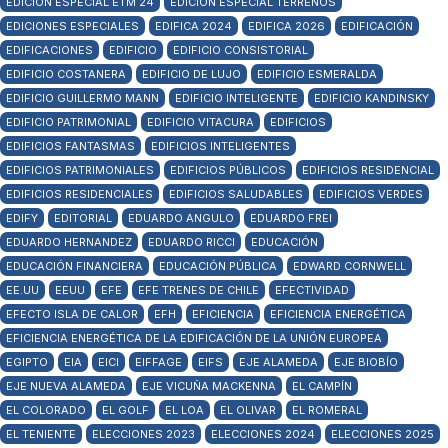
EDICIÓN ESPECIAL ETM 24
EDICIÓN ESPECIAL TERRENOS
EDICIONES ESPECIALES
EDIFICA 2024
EDIFICA 2026
EDIFICACIÓN
EDIFICACIONES
EDIFICIO
EDIFICIO CONSISTORIAL
EDIFICIO COSTANERA
EDIFICIO DE LUJO
EDIFICIO ESMERALDA
EDIFICIO GUILLERMO MANN
EDIFICIO INTELIGENTE
EDIFICIO KANDINSKY
EDIFICIO PATRIMONIAL
EDIFICIO VITACURA
EDIFICIOS
EDIFICIOS FANTASMAS
EDIFICIOS INTELIGENTES
EDIFICIOS PATRIMONIALES
EDIFICIOS PÚBLICOS
EDIFICIOS RESIDENCIAL
EDIFICIOS RESIDENCIALES
EDIFICIOS SALUDABLES
EDIFICIOS VERDES
EDIFY
EDITORIAL
EDUARDO ANGULO
EDUARDO FREI
EDUARDO HERNANDEZ
EDUARDO RICCI
EDUCACIÓN
EDUCACIÓN FINANCIERA
EDUCACIÓN PÚBLICA
EDWARD CORNWELL
EE.UU
EEUU
EFE
EFE TRENES DE CHILE
EFECTIVIDAD
EFECTO ISLA DE CALOR
EFH
EFICIENCIA
EFICIENCIA ENERGÉTICA
EFICIENCIA ENERGÉTICA DE LA EDIFICACIÓN DE LA UNIÓN EUROPEA
EGIPTO
EIA
EICI
EIFFAGE
EIFS
EJE ALAMEDA
EJE BIOBÍO
EJE NUEVA ALAMEDA
EJE VICUÑA MACKENNA
EL CAMPÍN
EL COLORADO
EL GOLF
EL LOA
EL OLIVAR
EL ROMERAL
EL TENIENTE
ELECCIONES 2023
ELECCIONES 2024
ELECCIONES 2025