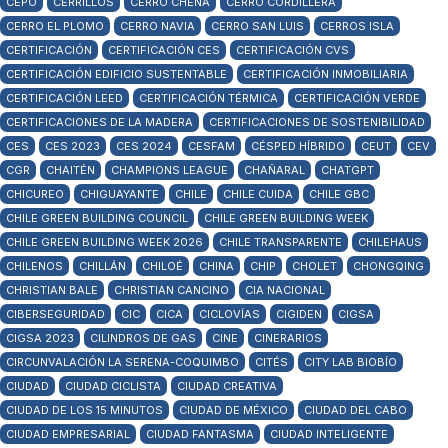
CEPO
CERRILLOS
CERRO CHENA
CERRO CORDILLERA
CERRO EL PLOMO
CERRO NAVIA
CERRO SAN LUIS
CERROS ISLA
CERTIFICACIÓN
CERTIFICACIÓN CES
CERTIFICACIÓN CVS
CERTIFICACIÓN EDIFICIO SUSTENTABLE
CERTIFICACIÓN INMOBILIARIA
CERTIFICACIÓN LEED
CERTIFICACIÓN TÉRMICA
CERTIFICACIÓN VERDE
CERTIFICACIONES DE LA MADERA
CERTIFICACIONES DE SOSTENIBILIDAD
CES
CES 2023
CES 2024
CESFAM
CÉSPED HÍBRIDO
CEUT
CEV
CGR
CHAITÉN
CHAMPIONS LEAGUE
CHAÑARAL
CHATGPT
CHICUREO
CHIGUAYANTE
CHILE
CHILE CUIDA
CHILE GBC
CHILE GREEN BUILDING COUNCIL
CHILE GREEN BUILDING WEEK
CHILE GREEN BUILDING WEEK 2026
CHILE TRANSPARENTE
CHILEHAUS
CHILENOS
CHILLÁN
CHILOÉ
CHINA
CHIP
CHOLET
CHONGQING
CHRISTIAN BALE
CHRISTIAN CANCINO
CIA NACIONAL
CIBERSEGURIDAD
CIC
CICA
CICLOVÍAS
CIGIDEN
CIGSA
CIGSA 2023
CILINDROS DE GAS
CINE
CINERARIOS
CIRCUNVALACIÓN LA SERENA-COQUIMBO
CITÉS
CITY LAB BIOBÍO
CIUDAD
CIUDAD CICLISTA
CIUDAD CREATIVA
CIUDAD DE LOS 15 MINUTOS
CIUDAD DE MÉXICO
CIUDAD DEL CABO
CIUDAD EMPRESARIAL
CIUDAD FANTASMA
CIUDAD INTELIGENTE