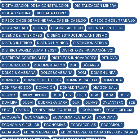
DIGITALIZACIÓN DE LA CONSTRUCCIÓN
DIGITALIZACIÓN MINERA
DIGITALIZADORA
DIPUTADA FLORES
DIRECCIÓN DE OBRAS HIDRÁULICAS EN CABILDO
DIRECCIÓN DEL TRABAJO
DISCAPACIDAD
DISEÑO
DISEÑO BIOFÍLICO
DISEÑO DE INTERIOR
DISEÑO DE INTERIORES
DISEÑO ESTRUCTURAL ANTISISMO
DISEÑO INTERIOR
DISEÑO LUMÍNICO
DISTINCIÓN BERCIA
DISTRICT WORLD SUMMIT 2024
DISTRITO DE INNOVACIÓN V21
DISTRITOS COMERCIALES
DISTRITOS INNOVADORES
DITNOVA
DIVIDENZ CASH
DOCUMENTACIÓN
DOH
DÓLARES
DOLCE & GABBANA
DOLCE&GABBANA
DOM
DOM EN LÍNEA
DOMINGA
DOMINIO DE TÍTULOS
DOMINUS CAPITAL
DOMÓTICA
DON FRANCISCO
DONACIÓN
DONALD TRUMP
DRAGON BALL
DRONES
DROPSHIPPING
DS01
DS1
DS10
DS19
DS49
DS52
DUA LIPA
DUBAI
DUBRAZKA JARA
DUKI
DUNAS
DYLANTERO
E2E
EBCT
EBITDA
ECHEVERRÍA IZQUIERDO
ECOBARRIO
ECOEFICIENCIA
ECOLOGÍA
ECOMMERCE
ECOMOMÍA PLATEADA
ECONOMÍA
ECONOMÍA CIRCULAR
ECONOMÍAS
ECOPARCELAS
ECOPARQUE
ECUADOR
EDICION ESPECIAL
EDICIÓN ESPECIAL CASAS PREFABRICADAS