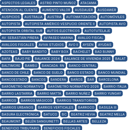
ASPECTOS LEGALES
ASTRID PINTO MUÑOZ
ATACAMA
ATENCIÓN AL CLIENTE
AUMENTO VALOR
AUSDAUER
AUSDAWER
AUSPICIOS
AUSTRALIA
AUSTRIA
AUTOMATIZACIÓN
AUTOMÓVILES
AUTOPISTA
AUTOPISTA AMÉRICO VESPUCIO ORIENTE II
AUTOPISTA AVO
AUTOPISTA ORBITAL SUR
AUTOS ELECTRICOS
AUTOTUTELAJE
AV. SEBASTIÁN PIÑERA
AV.PASEO MARINA
AVALÚO FISCAL
AVALÚOS FISCALES
AVIVA STUDIOS
AVO II
AYSÉN
AYUDAS
AZOTEAS
BABY BANDITO
BABY BOX
BACHELET
BAD BUNNY
BAFA
BAJO PIE
BALANCE 2024
BALANCE DE VIVIENDA 2025
BALAT
BALTIMORE
BAMBÚ
BANCADA. RN
BANCO CENTRAL
BANCO DE CHILE
BANCO DE SUELO
BANCO ESTADO
BANCO MUNDIAL
BANCOESTADO
BANCOS
BANDERA
BAÑOS
BAR
BARCELONA
BARÓMETRO NORMATIVO
BARÓMETRO NORMATIVO 2026
BARRIO ITALIA
BARRIO LASTARRIA
BARRIO MATTA
BARRIO NUÑEZ
BARRIO YUNGAY
BARRIOS
BARRIOS MÁGICOS
BARRIOS TRANSITORIOS
BARRIOS URBANOS
BARRIOS VERTICALES
BARROCO
BASILEA III
BASURA ELECTRÓNICA
BATUCO
BC
BEATRIZ HEVIA
BEATRIZ MELLA
BEAUMONT
BELÉN SANGUINETTI
BELLAS ARTES
BELLEZA
BENEFICIO TRIBUTARIO
BENEFICIOS FISCALES