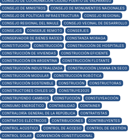
CONSEJO DE COORDINACIÓN CIUDAD PUERTO DE VALPARAÍSO
CONSEJO DE MINISTROS
CONSEJO DE MONUMENTOS NACIONALES
CONSEJO DE POLÍTICAS INFRAESTRUCTURA
CONSEJO REGIONAL
CONSEJO REGIONAL DEL MAULE
CONSEJO VECINAL DE DESARROLLO
CONSEJOS
CONSERJE REMOTO
CONSERJES
CONSERVADOR DE BIENES RAÍCES
CONSTANZA MORAGA
CONSTITUCIÓN
CONSTRUCCIÓN
CONSTRUCCIÓN DE HOSPITALES
CONSTRUCCIÓN DE VIVIENDAS
CONSTRUCCIÓN EFICIENTE
CONSTRUCCIÓN EN ARGENTINA
CONSTRUCCIÓN FLOTANTE
CONSTRUCCIÓN INDUSTRIALIZADA
CONSTRUCCIÓN LIVIANA EN SECO
CONSTRUCCIÓN MODULAR
CONSTRUCCIÓN ROBÓTICA
CONSTRUCCIÓN SOSTENIBLE
CONSTRUCIÓN
CONSTRUCTORAS
CONSTRUCTORES CIVILES UC
CONSTRUYE2025
CONSTRUYENDO CAMBIOS
CONSTUCCIÓN
CONSTUYEACCIÓN
CONSUMO ENERGÉTICO
CONTABILIDAD
CONTAINER
CONTRALORÍA GENERAL DE LA REPÚBLICA
CONTRATISTAS
CONTRATOS ELÉCTRICOS
CONTRIBUCIONES
CONTRIBUYENTES
CONTROL ACÚSTICO
CONTROL DE ACCESO
CONTROL DE GESTIÓN
CONTROL SOLAR
CONVENCIÓN CONSTITUCIONAL