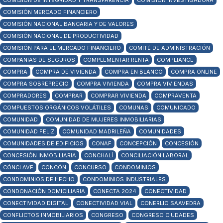
COMISIÓN DE INTEGRIDAD Y TRANSPARENCIA
COMISIÓN INVESTIGADORA
COMISIÓN MERCADO FINANCIERO
COMISIÓN NACIONAL BANCARIA Y DE VALORES
COMISIÓN NACIONAL DE PRODUCTIVIDAD
COMISIÓN PARA EL MERCADO FINANCIERO
COMITÉ DE ADMINISTRACIÓN
COMPAÑIAS DE SEGUROS
COMPLEMENTAR RENTA
COMPLIANCE
COMPRA
COMPRA DE VIVIENDA
COMPRA EN BLANCO
COMPRA ONLINE
COMPRA SOBREPRECIO
COMPRA VIVIENDA
COMPRA VIVIENDAS
COMPRADORES
COMPRAR
COMPRAR VIVIENDA
COMPRAVENTA
COMPUESTOS ORGÁNICOS VOLÁTILES
COMUNAS
COMUNICADO
COMUNIDAD
COMUNIDAD DE MUJERES INMOBILIARIAS
COMUNIDAD FELIZ
COMUNIDAD MADRILEÑA
COMUNIDADES
COMUNIDADES DE EDIFICIOS
CONAF
CONCEPCIÓN
CONCESIÓN
CONCESIÓN INMOBILIARIA
CONCHALÍ
CONCILIACIÓN LABORAL
CÓNCLAVE
CONCÓN
CONCURSO
CONDOMINIOS
CONDOMINIOS DE HECHO
CONDOMINIOS INDUSTRIALES
CONDONACIÓN DOMICILIARIA
CONECTA 2024
CONECTIVIDAD
CONECTIVIDAD DIGITAL
CONECTIVIDAD VIAL
CONERLIO SAAVEDRA
CONFLICTOS INMOBILIARIOS
CONGRESO
CONGRESO CIUDADES