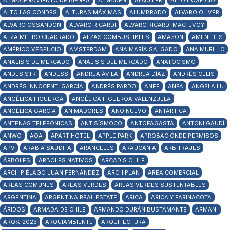
ALMACENAMIENTO DE BIENES
ALMADÉN
ALQUILER
ALTO HOSPICIO
ALTO LAS CONDES
ALTURAS MÁXIMAS
ALUMBRADO
ÁLVARO OLIVER
ÁLVARO OSSANDÓN
ÁLVARO RICARDI
ALVARO RICARDI MAC-EVOY
ALZA METRO CUADRADO
ALZAS COMBUSTIBLES
AMAZON
AMENITIES
AMÉRICO VESPUCIO
AMSTERDAM
ANA MARÍA SALGADO
ANA MURILLO
ANALISIS DE MERCADO
ANÁLISIS DEL MERCADO
ANATOCISMO
ANDES STR
ANDESS
ANDREA ÁVILA
ANDREA DÍAZ
ANDRÉS CELIS
ANDRÉS INNOCENTI GARCÍA
ANDRÉS PARDO
ANEF
ANFA
ANGELA LU
ANGÉLICA FIGUEROA
ANGÉLICA FIGUEROA VALENZUELA
ANGÉLICA GARCÍA
ANIMADORES
AÑO NUEVO
ANTÁRTICA
ANTENAS TELEFÓNICAS
ANTISÍSMOCO
ANTOFAGASTA
ANTONI GAUDÍ
ANWO
AOA
APART HOTEL
APPLE PARK
APROBACIÓNDE PERMISOS
APV
ARABIA SAUDITA
ARANCELES
ARAUCANÍA
ARBITRAJES
ÁRBOLES
ÁRBOLES NATIVOS
ARCADIS CHILE
ARCHIPIÉLAGO JUAN FERNÁNDEZ
ARCHIPLAN
ÁREA COMERCIAL
ÁREAS COMUNES
ÁREAS VERDES
ÁREAS VERDES SUSTENTABLES
ARGENTINA
ARGENTINA REAL ESTATE
ARICA
ARICA Y PARINACOTA
ÁRIDOS
ARMADA DE CHILE
ARMANDO DURÁN BUSTAMANTE
ARMANI
ARQ% 2023
ARQUIAMBIENTE
ARQUITECTURA