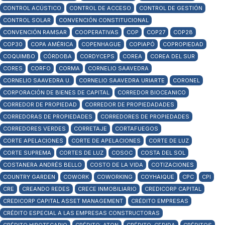
CONTROL ACÚSTICO
CONTROL DE ACCESO
CONTROL DE GESTIÓN
CONTROL SOLAR
CONVENCIÓN CONSTITUCIONAL
CONVENCIÓN RAMSAR
COOPERATIVAS
COP
COP27
COP28
COP30
COPA AMÉRICA
COPENHAGUE
COPIAPÓ
COPROPIEDAD
COQUIMBO
CÓRDOBA
CORDYCEPS
COREA
COREA DEL SUR
CORES
CORFO
CORMA
CORNELIO SAAVEDRA
CORNELIO SAAVEDRA U.
CORNELIO SAAVEDRA URIARTE
CORONEL
CORPORACIÓN DE BIENES DE CAPITAL
CORREDOR BIOCEANICO
CORREDOR DE PROPIEDAD
CORREDOR DE PROPIEDADADES
CORREDORAS DE PROPIEDADES
CORREDORES DE PROPIEDADES
CORREDORES VERDES
CORRETAJE
CORTAFUEGOS
CORTE APELACIONES
CORTE DE APELACIONES
CORTE DE LUZ
CORTE SUPREMA
CORTES DE LUZ
COSOC
COSTA DEL SOL
COSTANERA ANDRÉS BELLO
COSTO DE LA VIDA
COTIZACIONES
COUNTRY GARDEN
COWORK
COWORKING
COYHAIQUE
CPC
CPI
CRE
CREANDO REDES
CRECE INMOBILIARIO
CREDICORP CAPITAL
CREDICORP CAPITAL ASSET MANAGEMENT
CRÉDITO EMPRESAS
CRÉDITO ESPECIAL A LAS EMPRESAS CONSTRUCTORAS