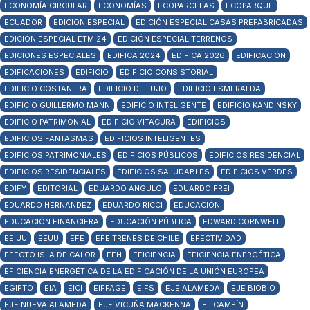
ECONOMÍA CIRCULAR
ECONOMÍAS
ECOPARCELAS
ECOPARQUE
ECUADOR
EDICION ESPECIAL
EDICIÓN ESPECIAL CASAS PREFABRICADAS
EDICIÓN ESPECIAL ETM 24
EDICIÓN ESPECIAL TERRENOS
EDICIONES ESPECIALES
EDIFICA 2024
EDIFICA 2026
EDIFICACIÓN
EDIFICACIONES
EDIFICIO
EDIFICIO CONSISTORIAL
EDIFICIO COSTANERA
EDIFICIO DE LUJO
EDIFICIO ESMERALDA
EDIFICIO GUILLERMO MANN
EDIFICIO INTELIGENTE
EDIFICIO KANDINSKY
EDIFICIO PATRIMONIAL
EDIFICIO VITACURA
EDIFICIOS
EDIFICIOS FANTASMAS
EDIFICIOS INTELIGENTES
EDIFICIOS PATRIMONIALES
EDIFICIOS PÚBLICOS
EDIFICIOS RESIDENCIAL
EDIFICIOS RESIDENCIALES
EDIFICIOS SALUDABLES
EDIFICIOS VERDES
EDIFY
EDITORIAL
EDUARDO ANGULO
EDUARDO FREI
EDUARDO HERNANDEZ
EDUARDO RICCI
EDUCACIÓN
EDUCACIÓN FINANCIERA
EDUCACIÓN PÚBLICA
EDWARD CORNWELL
EE.UU
EEUU
EFE
EFE TRENES DE CHILE
EFECTIVIDAD
EFECTO ISLA DE CALOR
EFH
EFICIENCIA
EFICIENCIA ENERGÉTICA
EFICIENCIA ENERGÉTICA DE LA EDIFICACIÓN DE LA UNIÓN EUROPEA
EGIPTO
EIA
EICI
EIFFAGE
EIFS
EJE ALAMEDA
EJE BIOBÍO
EJE NUEVA ALAMEDA
EJE VICUÑA MACKENNA
EL CAMPÍN