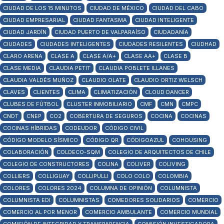
CIUDAD DE LOS 15 MINUTOS
CIUDAD DE MÉXICO
CIUDAD DEL CABO
CIUDAD EMPRESARIAL
CIUDAD FANTASMA
CIUDAD INTELIGENTE
CIUDAD JARDÍN
CIUDAD PUERTO DE VALPARAÍSO
CIUDADANÍA
CIUDADES
CIUDADES INTELIGENTES
CIUDADES RESILENTES
CIUDHAD
CLARO ARENA
CLASE A
CLASE A/A+
CLASE AA+
CLASE B
CLASE MEDIA
CLAUDIA PETIT
CLAUDIA POBLETE ILLANES
CLAUDIA VALDÉS MUÑOZ
CLAUDIO OLATE
CLAUDIO ORTIZ WELSCH
CLAVES
CLIENTES
CLIMA
CLIMATIZACIÓN
CLOUD DANCER
CLUBES DE FÚTBOL
CLUSTER INMOBILIARIO
CMF
CMN
CMPC
CNDT
CNEP
CO2
COBERTURA DE SEGUROS
COCINA
COCINAS
COCINAS HÍBRIDAS
CODEUDOR
CÓDIGO CIVIL
CÓDIGO MODELO SÍSMICO
CÓDIGO QR
CÓDIGOAZUL
COHOUSING
COLABORACIÓN
COLDECO-SQM
COLEGIO DE ARQUITECTOS DE CHILE
COLEGIO DE CONSTRUCTORES
COLINA
COLIVER
COLIVING
COLLIERS
COLLIGUAY
COLLIPULLI
COLO COLO
COLOMBIA
COLORES
COLORES 2024
COLUMNA DE OPINIÓN
COLUMNISTA
COLUMNISTA EDI
COLUMNISTAS
COMEDORES SOLIDARIOS
COMERCIO
COMERCIO AL POR MENOR
COMERCIO AMBULANTE
COMERCIO MUNDIAL