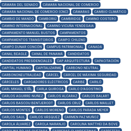
CÁMARA DEL SENADO
CÁMARA NACIONAL DE COMERCIO
CÁMARA NACIONAL DE COMERCIO (CNC)
CÁMARAS
CAMBIO CLIMÁTICO
CAMBIO DE MANDO
CAMBORIÚ
CAMBRIDGE
CAMINO COSTERO
CAMINO INTERNACIONAL
CAMINO VICUÑA YENDEGAIA
CAMPAMENTO MANUEL BUSTOS
CAMPAMENTOS
CAMPAMENTOS TRANSITORIOS
CAMPO CHILENO
CAMPO DUNAR CONCÓN
CAMPUS PATRIMONIAL
CANADÁ
CANAL BEAGLE
CANAL DE PANAMÁ
CANDIDATOS
CANDIDATOS PRESIDENCIALES
CAP ARQUITECTURA
CAPACITACIÓN
CAPITAL HUMANO
CAPITALIZARME
CARBONO NEUTRAL
CARBONONEUTRALIDAD
CÁRCEL
CÁRCEL DE MÁXIMA SEGURIDAD
CÁRCELES
CARGADORES ELÉCTRICOS
CARIBE
CARILÓ
CARL MIKAEL STÅL
CARLA QUIROGA
CARLO D'AGOSTINO
CARLOS AGUIRRE-NUÑEZ
CARLOS ALCARAZ
CARLOS BALART
CARLOS BASCOU BENTJERODT
CARLOS CRUZ
CARLOS MAILLET
CARLOS MONTES
CARLOS MORENO
CARLOS PARADA MEYER
CARLOS SAUL
CARLOS VÁSQUEZ
CARMEN PAZ MUÑOZ
CAROLA ÁLVAREZ
CAROLA NARANJO
CAROLINA MATTHEI DA BOVE