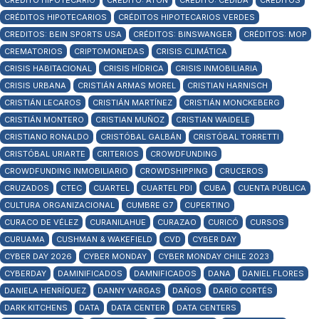
CRÉDITO HIPOTECARIO
CRÉDITO: ATON
CRÉDITO: CEDIDA
CRÉDITOS
CRÉDITOS HIPOTECARIOS
CRÉDITOS HIPOTECARIOS VERDES
CREDITOS: BEIN SPORTS USA
CRÉDITOS: BINSWANGER
CRÉDITOS: MOP
CREMATORIOS
CRIPTOMONEDAS
CRISIS CLIMÁTICA
CRISIS HABITACIONAL
CRISIS HÍDRICA
CRISIS INMOBILIARIA
CRISIS URBANA
CRISTIÁN ARMAS MOREL
CRISTIAN HARNISCH
CRISTIÁN LECAROS
CRISTIÁN MARTÍNEZ
CRISTIÁN MONCKEBERG
CRISTIÁN MONTERO
CRISTIAN MUÑOZ
CRISTIAN WAIDELE
CRISTIANO RONALDO
CRISTÓBAL GALBÁN
CRISTÓBAL TORRETTI
CRISTÓBAL URIARTE
CRITERIOS
CROWDFUNDING
CROWDFUNDING INMOBILIARIO
CROWDSHIPPING
CRUCEROS
CRUZADOS
CTEC
CUARTEL
CUARTEL PDI
CUBA
CUENTA PÚBLICA
CULTURA ORGANIZACIONAL
CUMBRE G7
CUPERTINO
CURACO DE VÉLEZ
CURANILAHUE
CURAZAO
CURICÓ
CURSOS
CURUAMA
CUSHMAN & WAKEFIELD
CVD
CYBER DAY
CYBER DAY 2026
CYBER MONDAY
CYBER MONDAY CHILE 2023
CYBERDAY
DAMINIFICADOS
DAMNIFICADOS
DANA
DANIEL FLORES
DANIELA HENRÍQUEZ
DANNY VARGAS
DAÑOS
DARÍO CORTÉS
DARK KITCHENS
DATA
DATA CENTER
DATA CENTERS