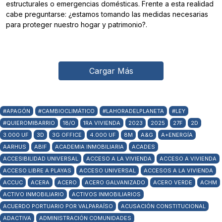
estructurales o emergencias domésticas. Frente a esta realidad
cabe preguntarse: ¿estamos tomando las medidas necesarias
para proteger nuestro hogar y patrimonio?.
Cargar Más
#APAGÓN
#CAMBIOCLIMÁTICO
#LAHORADELPLANETA
#LEY
#QUIEROMIBARRIO
18/O
1RA VIVIENDA
2023
2025
27F
2D
3.000 UF
3D
3G OFFICE
4.000 UF
8M
A&G
A+ENERGÍA
AARHUS
ABIF
ACADEMIA INMOBILIARIA
ACADES
ACCESIBILIDAD UNIVERSAL
ACCESO A LA VIVIENDA
ACCESO A VIVIENDA
ACCESO LIBRE A PLAYAS
ACCESO UNIVERSAL
ACCESOS A LA VIVIENDA
ACCUC
ACERA
ACERO
ACERO GALVANIZADO
ACERO VERDE
ACHM
ACTIVO INMOBILIARIO
ACTIVOS INMOBILIARIOS
ACUERDO PORTUARIO POR VALPARAÍSO
ACUSACIÓN CONSTITUCIONAL
ADACTIVA
ADMINISTRACIÓN COMUNIDADES