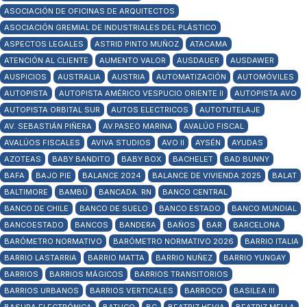
ASOCIACIÓN DE OFICINAS DE ARQUITECTOS
ASOCIACIÓN GREMIAL DE INDUSTRIALES DEL PLÁSTICO
ASPECTOS LEGALES
ASTRID PINTO MUÑOZ
ATACAMA
ATENCIÓN AL CLIENTE
AUMENTO VALOR
AUSDAUER
AUSDAWER
AUSPICIOS
AUSTRALIA
AUSTRIA
AUTOMATIZACIÓN
AUTOMÓVILES
AUTOPISTA
AUTOPISTA AMÉRICO VESPUCIO ORIENTE II
AUTOPISTA AVO
AUTOPISTA ORBITAL SUR
AUTOS ELECTRICOS
AUTOTUTELAJE
AV. SEBASTIÁN PIÑERA
AV.PASEO MARINA
AVALÚO FISCAL
AVALÚOS FISCALES
AVIVA STUDIOS
AVO II
AYSÉN
AYUDAS
AZOTEAS
BABY BANDITO
BABY BOX
BACHELET
BAD BUNNY
BAFA
BAJO PIE
BALANCE 2024
BALANCE DE VIVIENDA 2025
BALAT
BALTIMORE
BAMBÚ
BANCADA. RN
BANCO CENTRAL
BANCO DE CHILE
BANCO DE SUELO
BANCO ESTADO
BANCO MUNDIAL
BANCOESTADO
BANCOS
BANDERA
BAÑOS
BAR
BARCELONA
BARÓMETRO NORMATIVO
BARÓMETRO NORMATIVO 2026
BARRIO ITALIA
BARRIO LASTARRIA
BARRIO MATTA
BARRIO NUÑEZ
BARRIO YUNGAY
BARRIOS
BARRIOS MÁGICOS
BARRIOS TRANSITORIOS
BARRIOS URBANOS
BARRIOS VERTICALES
BARROCO
BASILEA III