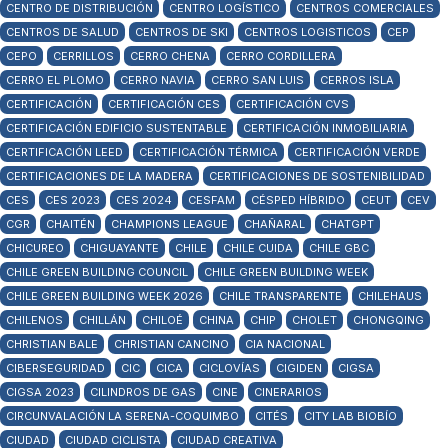
CENTRO DE DISTRIBUCIÓN
CENTRO LOGÍSTICO
CENTROS COMERCIALES
CENTROS DE SALUD
CENTROS DE SKI
CENTROS LOGISTICOS
CEP
CEPO
CERRILLOS
CERRO CHENA
CERRO CORDILLERA
CERRO EL PLOMO
CERRO NAVIA
CERRO SAN LUIS
CERROS ISLA
CERTIFICACIÓN
CERTIFICACIÓN CES
CERTIFICACIÓN CVS
CERTIFICACIÓN EDIFICIO SUSTENTABLE
CERTIFICACIÓN INMOBILIARIA
CERTIFICACIÓN LEED
CERTIFICACIÓN TÉRMICA
CERTIFICACIÓN VERDE
CERTIFICACIONES DE LA MADERA
CERTIFICACIONES DE SOSTENIBILIDAD
CES
CES 2023
CES 2024
CESFAM
CÉSPED HÍBRIDO
CEUT
CEV
CGR
CHAITÉN
CHAMPIONS LEAGUE
CHAÑARAL
CHATGPT
CHICUREO
CHIGUAYANTE
CHILE
CHILE CUIDA
CHILE GBC
CHILE GREEN BUILDING COUNCIL
CHILE GREEN BUILDING WEEK
CHILE GREEN BUILDING WEEK 2026
CHILE TRANSPARENTE
CHILEHAUS
CHILENOS
CHILLÁN
CHILOÉ
CHINA
CHIP
CHOLET
CHONGQING
CHRISTIAN BALE
CHRISTIAN CANCINO
CIA NACIONAL
CIBERSEGURIDAD
CIC
CICA
CICLOVÍAS
CIGIDEN
CIGSA
CIGSA 2023
CILINDROS DE GAS
CINE
CINERARIOS
CIRCUNVALACIÓN LA SERENA-COQUIMBO
CITÉS
CITY LAB BIOBÍO
CIUDAD
CIUDAD CICLISTA
CIUDAD CREATIVA