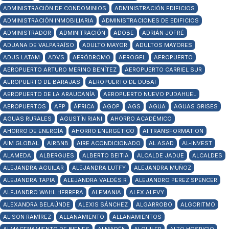
ADMINISTRACIÓN DE CONDOMINIOS
ADMINISTRACIÓN EDIFICIOS
ADMINISTRACIÓN INMOBILIARIA
ADMINISTRACIONES DE EDIFICIOS
ADMINISTRADOR
ADMINITRACIÓN
ADOBE
ADRIÁN JOFRÉ
ADUANA DE VALPARAÍSO
ADULTO MAYOR
ADULTOS MAYORES
ADUS LATAM
ADVS
AERÓDROMO
AEROGEL
AEROPUERTO
AEROPUERTO ARTURO MERINO BENÍTEZ
AEROPUERTO CARRIEL SUR
AEROPUERTO DE BARAJAS
AEROPUERTO DE DUBAI
AEROPUERTO DE LA ARAUCANÍA
AEROPUERTO NUEVO PUDAHUEL
AEROPUERTOS
AFP
ÁFRICA
AGOP
AGS
AGUA
AGUAS GRISES
AGUAS RURALES
AGUSTÍN RIANI
AHORRO ACADÉMICO
AHORRO DE ENERGÍA
AHORRO ENERGÉTICO
AI TRANSFORMATION
AIM GLOBAL
AIRBNB
AIRE ACONDICIONADO
AL ASAD
AL-INVEST
ALAMEDA
ALBERGUES
ALBERTO BEITIA
ALCALDE JADUE
ALCALDES
ALEJANDRA AGUILAR
ALEJANDRA LUTFY
ALEJANDRA MUÑOZ
ALEJANDRA TAPIA
ALEJANDRA VALDÉS R
ALEJANDRO PEREZ SPENCER
ALEJANDRO WAHL HERRERA
ALEMANIA
ALEX ALEVY
ALEXANDRA BELAÚNDE
ALEXIS SÁNCHEZ
ALGARROBO
ALGORITMO
ALISON RAMÍREZ
ALLANAMIENTO
ALLANAMIENTOS