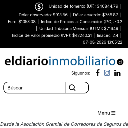
│
Unidad de fomento (UF): $40844.79
│
Dólar observado: $913.86
│
Dólar acuerdo: $758.87
│
Euro: $1053.08
│
Indice de Precios al Consumidor (IPC): -0.2
│
Unidad Tributaria Mensual (UTM): $71649
│
Indice de valor promedio (IVP): $42240.31
│
Imacec: 2.4
│
07-08-2026 13:05:22
Síguenos:
Menu
Desde la Asociación Gremial de Corredores de Seguros de