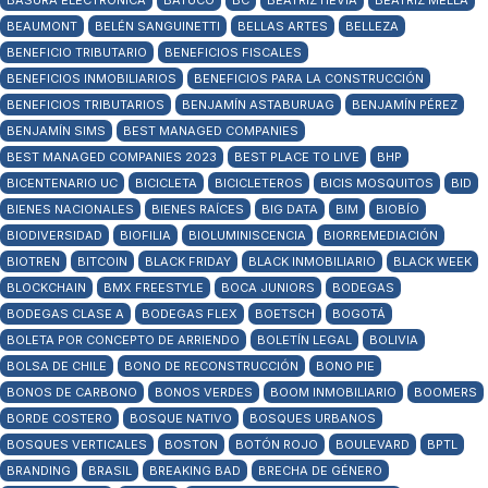
BASURA ELECTRÓNICA
BATUCO
BC
BEATRIZ HEVIA
BEATRIZ MELLA
BEAUMONT
BELÉN SANGUINETTI
BELLAS ARTES
BELLEZA
BENEFICIO TRIBUTARIO
BENEFICIOS FISCALES
BENEFICIOS INMOBILIARIOS
BENEFICIOS PARA LA CONSTRUCCIÓN
BENEFICIOS TRIBUTARIOS
BENJAMÍN ASTABURUAG
BENJAMÍN PÉREZ
BENJAMÍN SIMS
BEST MANAGED COMPANIES
BEST MANAGED COMPANIES 2023
BEST PLACE TO LIVE
BHP
BICENTENARIO UC
BICICLETA
BICICLETEROS
BICIS MOSQUITOS
BID
BIENES NACIONALES
BIENES RAÍCES
BIG DATA
BIM
BIOBÍO
BIODIVERSIDAD
BIOFILIA
BIOLUMINISCENCIA
BIORREMEDIACIÓN
BIOTREN
BITCOIN
BLACK FRIDAY
BLACK INMOBILIARIO
BLACK WEEK
BLOCKCHAIN
BMX FREESTYLE
BOCA JUNIORS
BODEGAS
BODEGAS CLASE A
BODEGAS FLEX
BOETSCH
BOGOTÁ
BOLETA POR CONCEPTO DE ARRIENDO
BOLETÍN LEGAL
BOLIVIA
BOLSA DE CHILE
BONO DE RECONSTRUCCIÓN
BONO PIE
BONOS DE CARBONO
BONOS VERDES
BOOM INMOBILIARIO
BOOMERS
BORDE COSTERO
BOSQUE NATIVO
BOSQUES URBANOS
BOSQUES VERTICALES
BOSTON
BOTÓN ROJO
BOULEVARD
BPTL
BRANDING
BRASIL
BREAKING BAD
BRECHA DE GÉNERO