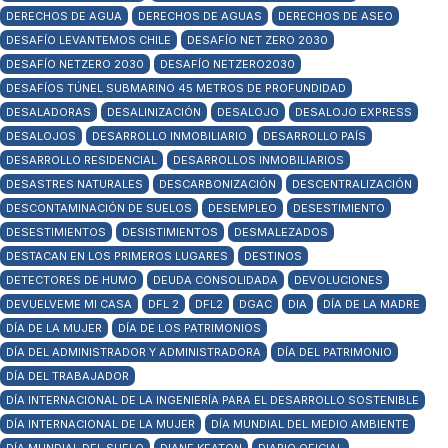
DERECHOS DE AGUA
DERECHOS DE AGUAS
DERECHOS DE ASEO
DESAFÍO LEVANTEMOS CHILE
DESAFÍO NET ZERO 2030
DESAFÍO NETZERO 2030
DESAFÍO NETZERO2030
DESAFÍOS TÚNEL SUBMARINO 45 METROS DE PROFUNDIDAD
DESALADORAS
DESALINIZACIÓN
DESALOJO
DESALOJO EXPRESS
DESALOJOS
DESARROLLO INMOBILIARIO
DESARROLLO PAÍS
DESARROLLO RESIDENCIAL
DESARROLLOS INMOBILIARIOS
DESASTRES NATURALES
DESCARBONIZACIÓN
DESCENTRALIZACIÓN
DESCONTAMINACIÓN DE SUELOS
DESEMPLEO
DESESTIMIENTO
DESESTIMIENTOS
DESISTIMIENTOS
DESMALEZADOS
DESTACAN EN LOS PRIMEROS LUGARES
DESTINOS
DETECTORES DE HUMO
DEUDA CONSOLIDADA
DEVOLUCIONES
DEVUELVEME MI CASA
DFL 2
DFL2
DGAC
DIA
DÍA DE LA MADRE
DÍA DE LA MUJER
DÍA DE LOS PATRIMONIOS
DÍA DEL ADMINISTRADOR Y ADMINISTRADORA
DÍA DEL PATRIMONIO
DÍA DEL TRABAJADOR
DÍA INTERNACIONAL DE LA INGENIERÍA PARA EL DESARROLLO SOSTENIBLE
DÍA INTERNACIONAL DE LA MUJER
DÍA MUNDIAL DEL MEDIO AMBIENTE