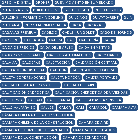
BRECHA DIGITAL
BROKER
BUEN MOMENTO EN EL MERCADO
BUENOS AIRES
BUILD TO RENT
BUILD TO SUIT
BUILD UP 2026
BUILDING INFORMATION MODELING
BUILDINGS
BUILT-TO-RENT
BUIN
BULGARIA
BURBUJA INMOBILIARIA
CABA
CABAÑAS
CABAÑAS PREMIUM
CABILDO
CABLE HUMBOLDT
CABO DE HORNOS
CABRERO
CACHAGUA
CADEM
CAE
CAFETERÍA
CAÍDA
CAÍDA DE PRECIOS
CAÍDA DEL EMPLEO
CAÍDA EN VENTAS
CAIXABANK RESEARCH
CAJEROS AUTOMÁTICOS
CAL Y CANTO
CALAMA
CALDERAS
CALEFACCIÓN
CALEFACCIÓN CENTRAL
CALEFACCIÓN DISTRITAL
CALEFÓN
CALENTAMIENTO GLOBAL
CALETA DE PERSADORES
CALETA HORCÓN
CALETA PORTALES
CALIDAD DE VIDA URBANA CHILE
CALIDAD DEL AIRE
CALIFICACIÓN ENERGÉTICA
CALIFICACIÓN ENERGÉTICA DE VIVIENDAS
CALIFORNIA
CALLAO
CALLE LARGA
CALLE SEBASTIÁN PIÑERA
CALLE VALPARAÍSO
CALLES
CALOR
CAM
CAMACOL
CÁMARA ALTA
CÁMARA CHILENA DE LA CONSTRUCCIÓN
CÁMARA CHILENA DE LA CONSTRUCCIÓN
CÁMARA DE AIRE
CÁMARA DE COMERCIO DE SANTIAGO
CÁMARA DE DIPUTADOS
CÁMARA DE LA CONSTRUCCIÓN
CÁMARA DE SENADORES