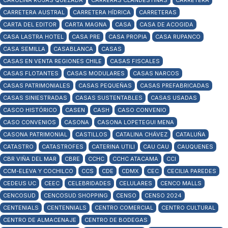
CAROLINA ROJAS QUEZADA
CARRERAS CLANDESTINAS
CARRETERA
CARRETERA AUSTRAL
CARRETERA HÍDRICA
CARRETERAS
CARTA DEL EDITOR
CARTA MAGNA
CASA
CASA DE ACOGIDA
CASA LASTRA HOTEL
CASA PRE
CASA PROPIA
CASA RUPANCO
CASA SEMILLA
CASABLANCA
CASAS
CASAS EN VENTA REGIONES CHILE
CASAS FISCALES
CASAS FLOTANTES
CASAS MODULARES
CASAS NARCOS
CASAS PATRIMONIALES
CASAS PEQUEÑAS
CASAS PREFABRICADAS
CASAS SINIESTRADAS
CASAS SUSTENTABLES
CASAS USADAS
CASCO HISTÓRICO
CASEN
CASH
CASO CONVENIO
CASO CONVENIOS
CASONA
CASONA LOPETEGUI MENA
CASONA PATRIMONIAL
CASTILLOS
CATALINA CHÁVEZ
CATALUÑA
CATASTRO
CATASTROFES
CATERINA UTILI
CAU CAU
CAUQUENES
CBR VIÑA DEL MAR
CBRE
CCHC
CCHC ATACAMA
CCI
CCM-ELEVA Y COCHILCO
CCS
CDE
CDMX
CEC
CECILIA PAREDES
CEDEUS UC
CEEC
CELEBRIDADES
CELULARES
CENCO MALLS
CENCOSUD
CENCOSUD SHOPPING
CENSO
CENSO 2024
CENTENIALS
CENTENNIALS
CENTRO COMERCIAL
CENTRO CULTURAL
CENTRO DE ALMACENAJE
CENTRO DE BODEGAS