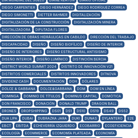
DÍA MUNDIAL DEL SUELO
DIANE KEATON
DIARIO OFICIAL
DIEGO CARPENTIER
DIEGO HERNÁNDEZ
DIEGO RODRÍGUEZ CORREA
DIEGO SIMONETTI
DIETTER RAHMER
DIGITALIZACIÓN
DIGITALIZACIÓN DE LA CONSTRUCCIÓN
DIGITALIZACIÓN MINERA
DIGITALIZADORA
DIPUTADA FLORES
DIRECCIÓN DE OBRAS HIDRÁULICAS EN CABILDO
DIRECCIÓN DEL TRABAJO
DISCAPACIDAD
DISEÑO
DISEÑO BIOFÍLICO
DISEÑO DE INTERIOR
DISEÑO DE INTERIORES
DISEÑO ESTRUCTURAL ANTISISMO
DISEÑO INTERIOR
DISEÑO LUMÍNICO
DISTINCIÓN BERCIA
DISTRICT WORLD SUMMIT 2024
DISTRITO DE INNOVACIÓN V21
DISTRITOS COMERCIALES
DISTRITOS INNOVADORES
DITNOVA
DIVIDENZ CASH
DOCUMENTACIÓN
DOH
DÓLARES
DOLCE & GABBANA
DOLCE&GABBANA
DOM
DOM EN LÍNEA
DOMINGA
DOMINIO DE TÍTULOS
DOMINUS CAPITAL
DOMÓTICA
DON FRANCISCO
DONACIÓN
DONALD TRUMP
DRAGON BALL
DRONES
DROPSHIPPING
DS01
DS1
DS10
DS19
DS49
DS52
DUA LIPA
DUBAI
DUBRAZKA JARA
DUKI
DUNAS
DYLANTERO
E2E
EBCT
EBITDA
ECHEVERRÍA IZQUIERDO
ECOBARRIO
ECOEFICIENCIA
ECOLOGÍA
ECOMMERCE
ECOMOMÍA PLATEADA
ECONOMÍA