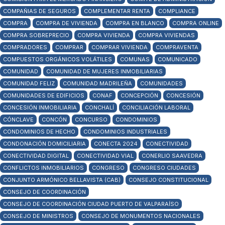
COMPAÑIAS DE SEGUROS
COMPLEMENTAR RENTA
COMPLIANCE
COMPRA
COMPRA DE VIVIENDA
COMPRA EN BLANCO
COMPRA ONLINE
COMPRA SOBREPRECIO
COMPRA VIVIENDA
COMPRA VIVIENDAS
COMPRADORES
COMPRAR
COMPRAR VIVIENDA
COMPRAVENTA
COMPUESTOS ORGÁNICOS VOLÁTILES
COMUNAS
COMUNICADO
COMUNIDAD
COMUNIDAD DE MUJERES INMOBILIARIAS
COMUNIDAD FELIZ
COMUNIDAD MADRILEÑA
COMUNIDADES
COMUNIDADES DE EDIFICIOS
CONAF
CONCEPCIÓN
CONCESIÓN
CONCESIÓN INMOBILIARIA
CONCHALÍ
CONCILIACIÓN LABORAL
CÓNCLAVE
CONCÓN
CONCURSO
CONDOMINIOS
CONDOMINIOS DE HECHO
CONDOMINIOS INDUSTRIALES
CONDONACIÓN DOMICILIARIA
CONECTA 2024
CONECTIVIDAD
CONECTIVIDAD DIGITAL
CONECTIVIDAD VIAL
CONERLIO SAAVEDRA
CONFLICTOS INMOBILIARIOS
CONGRESO
CONGRESO CIUDADES
CONJUNTO ARMÓNICO BELLAVISTA (CAB)
CONSEJO CONSTITUCIONAL
CONSEJO DE COORDINACIÓN
CONSEJO DE COORDINACIÓN CIUDAD PUERTO DE VALPARAÍSO
CONSEJO DE MINISTROS
CONSEJO DE MONUMENTOS NACIONALES