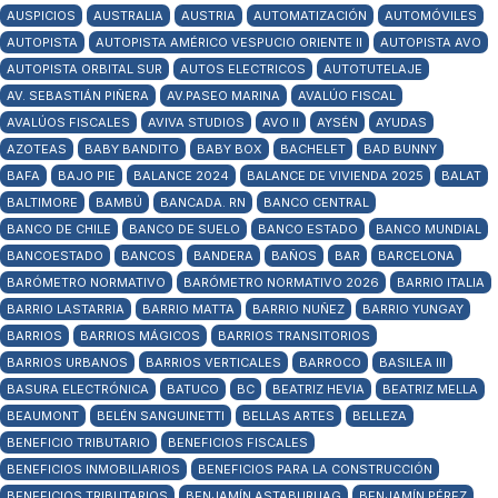
AUSPICIOS
AUSTRALIA
AUSTRIA
AUTOMATIZACIÓN
AUTOMÓVILES
AUTOPISTA
AUTOPISTA AMÉRICO VESPUCIO ORIENTE II
AUTOPISTA AVO
AUTOPISTA ORBITAL SUR
AUTOS ELECTRICOS
AUTOTUTELAJE
AV. SEBASTIÁN PIÑERA
AV.PASEO MARINA
AVALÚO FISCAL
AVALÚOS FISCALES
AVIVA STUDIOS
AVO II
AYSÉN
AYUDAS
AZOTEAS
BABY BANDITO
BABY BOX
BACHELET
BAD BUNNY
BAFA
BAJO PIE
BALANCE 2024
BALANCE DE VIVIENDA 2025
BALAT
BALTIMORE
BAMBÚ
BANCADA. RN
BANCO CENTRAL
BANCO DE CHILE
BANCO DE SUELO
BANCO ESTADO
BANCO MUNDIAL
BANCOESTADO
BANCOS
BANDERA
BAÑOS
BAR
BARCELONA
BARÓMETRO NORMATIVO
BARÓMETRO NORMATIVO 2026
BARRIO ITALIA
BARRIO LASTARRIA
BARRIO MATTA
BARRIO NUÑEZ
BARRIO YUNGAY
BARRIOS
BARRIOS MÁGICOS
BARRIOS TRANSITORIOS
BARRIOS URBANOS
BARRIOS VERTICALES
BARROCO
BASILEA III
BASURA ELECTRÓNICA
BATUCO
BC
BEATRIZ HEVIA
BEATRIZ MELLA
BEAUMONT
BELÉN SANGUINETTI
BELLAS ARTES
BELLEZA
BENEFICIO TRIBUTARIO
BENEFICIOS FISCALES
BENEFICIOS INMOBILIARIOS
BENEFICIOS PARA LA CONSTRUCCIÓN
BENEFICIOS TRIBUTARIOS
BENJAMÍN ASTABURUAG
BENJAMÍN PÉREZ