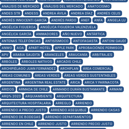
ANALISIS DE MERCADO
ANÁLISIS DEL MERCADO
ANATOCISMO
ANDES STR
ANDESS
ANDREA ÁVILA
ANDREA DÍAZ
ANDRÉS CELIS
ANDRÉS INNOCENTI GARCÍA
ANDRÉS PARDO
ANEF
ANFA
ANGELA LU
ANGÉLICA FIGUEROA
ANGÉLICA FIGUEROA VALENZUELA
ANGÉLICA GARCÍA
ANIMADORES
AÑO NUEVO
ANTÁRTICA
ANTENAS TELEFÓNICAS
ANTISÍSMOCO
ANTOFAGASTA
ANTONI GAUDÍ
ANWO
AOA
APART HOTEL
APPLE PARK
APROBACIÓNDE PERMISOS
APV
ARABIA SAUDITA
ARANCELES
ARAUCANÍA
ARBITRAJES
ÁRBOLES
ÁRBOLES NATIVOS
ARCADIS CHILE
ARCHIPIÉLAGO JUAN FERNÁNDEZ
ARCHIPLAN
ÁREA COMERCIAL
ÁREAS COMUNES
ÁREAS VERDES
ÁREAS VERDES SUSTENTABLES
ARGENTINA
ARGENTINA REAL ESTATE
ARICA
ARICA Y PARINACOTA
ÁRIDOS
ARMADA DE CHILE
ARMANDO DURÁN BUSTAMANTE
ARMANI
ARQ% 2023
ARQUIAMBIENTE
ARQUITECTURA
ARQUITECTURA HOSPITALARIA
ARREGLO
ARRIENDO
ARRIENDO A PRECIO JUSTO
ARRIENDO ASEQUIBLE
ARRIENDO CASAS
ARRIENDO DE BODEGAS
ARRIENDO DEPARTAMENTOS
ARRIENDO EN CHILE
ARRIENDO JUSTO
ARRIENDO PRECIO JUSTO