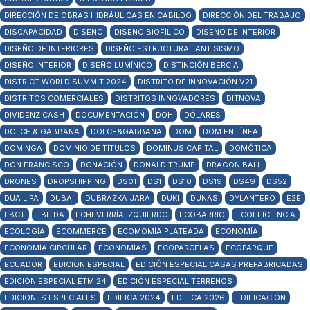
DIRECCIÓN DE OBRAS HIDRÁULICAS EN CABILDO
DIRECCIÓN DEL TRABAJO
DISCAPACIDAD
DISEÑO
DISEÑO BIOFÍLICO
DISEÑO DE INTERIOR
DISEÑO DE INTERIORES
DISEÑO ESTRUCTURAL ANTISISMO
DISEÑO INTERIOR
DISEÑO LUMÍNICO
DISTINCIÓN BERCIA
DISTRICT WORLD SUMMIT 2024
DISTRITO DE INNOVACIÓN V21
DISTRITOS COMERCIALES
DISTRITOS INNOVADORES
DITNOVA
DIVIDENZ CASH
DOCUMENTACIÓN
DOH
DÓLARES
DOLCE & GABBANA
DOLCE&GABBANA
DOM
DOM EN LÍNEA
DOMINGA
DOMINIO DE TÍTULOS
DOMINUS CAPITAL
DOMÓTICA
DON FRANCISCO
DONACIÓN
DONALD TRUMP
DRAGON BALL
DRONES
DROPSHIPPING
DS01
DS1
DS10
DS19
DS49
DS52
DUA LIPA
DUBAI
DUBRAZKA JARA
DUKI
DUNAS
DYLANTERO
E2E
EBCT
EBITDA
ECHEVERRÍA IZQUIERDO
ECOBARRIO
ECOEFICIENCIA
ECOLOGÍA
ECOMMERCE
ECOMOMÍA PLATEADA
ECONOMÍA
ECONOMÍA CIRCULAR
ECONOMÍAS
ECOPARCELAS
ECOPARQUE
ECUADOR
EDICION ESPECIAL
EDICIÓN ESPECIAL CASAS PREFABRICADAS
EDICIÓN ESPECIAL ETM 24
EDICIÓN ESPECIAL TERRENOS
EDICIONES ESPECIALES
EDIFICA 2024
EDIFICA 2026
EDIFICACIÓN