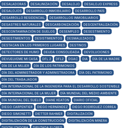
DESALADORAS
DESALINIZACIÓN
DESALOJO
DESALOJO EXPRESS
DESALOJOS
DESARROLLO INMOBILIARIO
DESARROLLO PAÍS
DESARROLLO RESIDENCIAL
DESARROLLOS INMOBILIARIOS
DESASTRES NATURALES
DESCARBONIZACIÓN
DESCENTRALIZACIÓN
DESCONTAMINACIÓN DE SUELOS
DESEMPLEO
DESESTIMIENTO
DESESTIMIENTOS
DESISTIMIENTOS
DESMALEZADOS
DESTACAN EN LOS PRIMEROS LUGARES
DESTINOS
DETECTORES DE HUMO
DEUDA CONSOLIDADA
DEVOLUCIONES
DEVUELVEME MI CASA
DFL 2
DFL2
DGAC
DIA
DÍA DE LA MADRE
DÍA DE LA MUJER
DÍA DE LOS PATRIMONIOS
DÍA DEL ADMINISTRADOR Y ADMINISTRADORA
DÍA DEL PATRIMONIO
DÍA DEL TRABAJADOR
DÍA INTERNACIONAL DE LA INGENIERÍA PARA EL DESARROLLO SOSTENIBLE
DÍA INTERNACIONAL DE LA MUJER
DÍA MUNDIAL DEL MEDIO AMBIENTE
DÍA MUNDIAL DEL SUELO
DIANE KEATON
DIARIO OFICIAL
DIEGO CARPENTIER
DIEGO HERNÁNDEZ
DIEGO RODRÍGUEZ CORREA
DIEGO SIMONETTI
DIETTER RAHMER
DIGITALIZACIÓN
DIGITALIZACIÓN DE LA CONSTRUCCIÓN
DIGITALIZACIÓN MINERA
DIGITALIZADORA
DIPUTADA FLORES