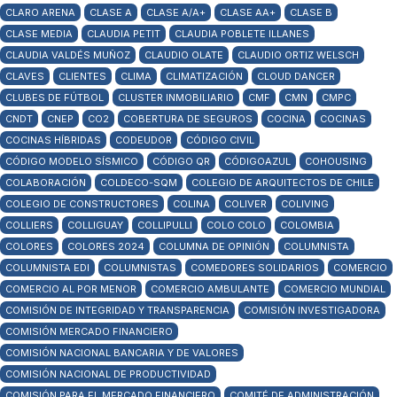
CLARO ARENA
CLASE A
CLASE A/A+
CLASE AA+
CLASE B
CLASE MEDIA
CLAUDIA PETIT
CLAUDIA POBLETE ILLANES
CLAUDIA VALDÉS MUÑOZ
CLAUDIO OLATE
CLAUDIO ORTIZ WELSCH
CLAVES
CLIENTES
CLIMA
CLIMATIZACIÓN
CLOUD DANCER
CLUBES DE FÚTBOL
CLUSTER INMOBILIARIO
CMF
CMN
CMPC
CNDT
CNEP
CO2
COBERTURA DE SEGUROS
COCINA
COCINAS
COCINAS HÍBRIDAS
CODEUDOR
CÓDIGO CIVIL
CÓDIGO MODELO SÍSMICO
CÓDIGO QR
CÓDIGOAZUL
COHOUSING
COLABORACIÓN
COLDECO-SQM
COLEGIO DE ARQUITECTOS DE CHILE
COLEGIO DE CONSTRUCTORES
COLINA
COLIVER
COLIVING
COLLIERS
COLLIGUAY
COLLIPULLI
COLO COLO
COLOMBIA
COLORES
COLORES 2024
COLUMNA DE OPINIÓN
COLUMNISTA
COLUMNISTA EDI
COLUMNISTAS
COMEDORES SOLIDARIOS
COMERCIO
COMERCIO AL POR MENOR
COMERCIO AMBULANTE
COMERCIO MUNDIAL
COMISIÓN DE INTEGRIDAD Y TRANSPARENCIA
COMISIÓN INVESTIGADORA
COMISIÓN MERCADO FINANCIERO
COMISIÓN NACIONAL BANCARIA Y DE VALORES
COMISIÓN NACIONAL DE PRODUCTIVIDAD
COMISIÓN PARA EL MERCADO FINANCIERO
COMITÉ DE ADMINISTRACIÓN