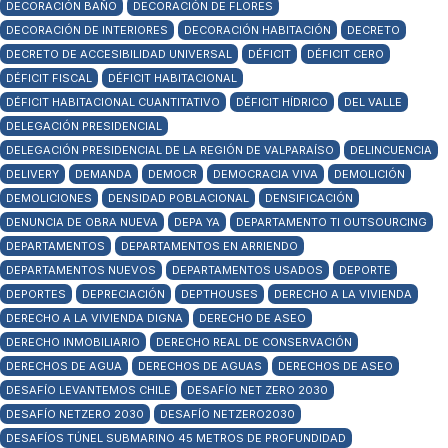
DECORACIÓN BAÑO
DECORACIÓN DE FLORES
DECORACIÓN DE INTERIORES
DECORACIÓN HABITACIÓN
DECRETO
DECRETO DE ACCESIBILIDAD UNIVERSAL
DÉFICIT
DÉFICIT CERO
DÉFICIT FISCAL
DÉFICIT HABITACIONAL
DÉFICIT HABITACIONAL CUANTITATIVO
DÉFICIT HÍDRICO
DEL VALLE
DELEGACIÓN PRESIDENCIAL
DELEGACIÓN PRESIDENCIAL DE LA REGIÓN DE VALPARAÍSO
DELINCUENCIA
DELIVERY
DEMANDA
DEMOCR
DEMOCRACIA VIVA
DEMOLICIÓN
DEMOLICIONES
DENSIDAD POBLACIONAL
DENSIFICACIÓN
DENUNCIA DE OBRA NUEVA
DEPA YA
DEPARTAMENTO TI OUTSOURCING
DEPARTAMENTOS
DEPARTAMENTOS EN ARRIENDO
DEPARTAMENTOS NUEVOS
DEPARTAMENTOS USADOS
DEPORTE
DEPORTES
DEPRECIACIÓN
DEPTHOUSES
DERECHO A LA VIVIENDA
DERECHO A LA VIVIENDA DIGNA
DERECHO DE ASEO
DERECHO INMOBILIARIO
DERECHO REAL DE CONSERVACIÓN
DERECHOS DE AGUA
DERECHOS DE AGUAS
DERECHOS DE ASEO
DESAFÍO LEVANTEMOS CHILE
DESAFÍO NET ZERO 2030
DESAFÍO NETZERO 2030
DESAFÍO NETZERO2030
DESAFÍOS TÚNEL SUBMARINO 45 METROS DE PROFUNDIDAD