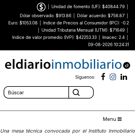
│
Unidad de fomento (UF): $40844.79
│
Dólar observado: $913.86
│
Dólar acuerdo: $758.87
│
Euro: $1053.08
│
Indice de Precios al Consumidor (IPC): -0.2
│
Unidad Tributaria Mensual (UTM): $71649
│
Indice de valor promedio (IVP): $42253.33
│
Imacec: 2.4
│
09-08-2026 10:24:31
Síguenos:
Menu
Una mesa técnica convocada por el Instituto Inmobiliario