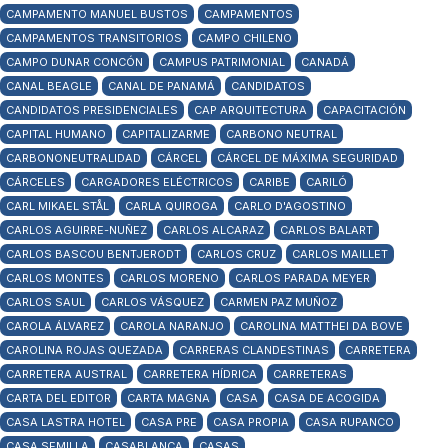
CAMPAMENTO MANUEL BUSTOS
CAMPAMENTOS
CAMPAMENTOS TRANSITORIOS
CAMPO CHILENO
CAMPO DUNAR CONCÓN
CAMPUS PATRIMONIAL
CANADÁ
CANAL BEAGLE
CANAL DE PANAMÁ
CANDIDATOS
CANDIDATOS PRESIDENCIALES
CAP ARQUITECTURA
CAPACITACIÓN
CAPITAL HUMANO
CAPITALIZARME
CARBONO NEUTRAL
CARBONONEUTRALIDAD
CÁRCEL
CÁRCEL DE MÁXIMA SEGURIDAD
CÁRCELES
CARGADORES ELÉCTRICOS
CARIBE
CARILÓ
CARL MIKAEL STÅL
CARLA QUIROGA
CARLO D'AGOSTINO
CARLOS AGUIRRE-NUÑEZ
CARLOS ALCARAZ
CARLOS BALART
CARLOS BASCOU BENTJERODT
CARLOS CRUZ
CARLOS MAILLET
CARLOS MONTES
CARLOS MORENO
CARLOS PARADA MEYER
CARLOS SAUL
CARLOS VÁSQUEZ
CARMEN PAZ MUÑOZ
CAROLA ÁLVAREZ
CAROLA NARANJO
CAROLINA MATTHEI DA BOVE
CAROLINA ROJAS QUEZADA
CARRERAS CLANDESTINAS
CARRETERA
CARRETERA AUSTRAL
CARRETERA HÍDRICA
CARRETERAS
CARTA DEL EDITOR
CARTA MAGNA
CASA
CASA DE ACOGIDA
CASA LASTRA HOTEL
CASA PRE
CASA PROPIA
CASA RUPANCO
CASA SEMILLA
CASABLANCA
CASAS