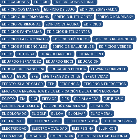
EDIFICACIONES
EDIFICIO
EDIFICIO CONSISTORIAL
EDIFICIO COSTANERA
EDIFICIO DE LUJO
EDIFICIO ESMERALDA
EDIFICIO GUILLERMO MANN
EDIFICIO INTELIGENTE
EDIFICIO KANDINSKY
EDIFICIO PATRIMONIAL
EDIFICIO VITACURA
EDIFICIOS
EDIFICIOS FANTASMAS
EDIFICIOS INTELIGENTES
EDIFICIOS PATRIMONIALES
EDIFICIOS PÚBLICOS
EDIFICIOS RESIDENCIAL
EDIFICIOS RESIDENCIALES
EDIFICIOS SALUDABLES
EDIFICIOS VERDES
EDIFY
EDITORIAL
EDUARDO ANGULO
EDUARDO FREI
EDUARDO HERNANDEZ
EDUARDO RICCI
EDUCACIÓN
EDUCACIÓN FINANCIERA
EDUCACIÓN PÚBLICA
EDWARD CORNWELL
EE.UU
EEUU
EFE
EFE TRENES DE CHILE
EFECTIVIDAD
EFECTO ISLA DE CALOR
EFH
EFICIENCIA
EFICIENCIA ENERGÉTICA
EFICIENCIA ENERGÉTICA DE LA EDIFICACIÓN DE LA UNIÓN EUROPEA
EGIPTO
EIA
EICI
EIFFAGE
EIFS
EJE ALAMEDA
EJE BIOBÍO
EJE NUEVA ALAMEDA
EJE VICUÑA MACKENNA
EL CAMPÍN
EL COLORADO
EL GOLF
EL LOA
EL OLIVAR
EL ROMERAL
EL TENIENTE
ELECCIONES 2023
ELECCIONES 2024
ELECCIONES 2025
ELECTRICIDAD
ELECTROMOVILIDAD
ELIS REGINA
ELLINIKON
ELON MUSK
EMBARGO
EMERGENCIA
EMERGENCIA HABITACIONAL