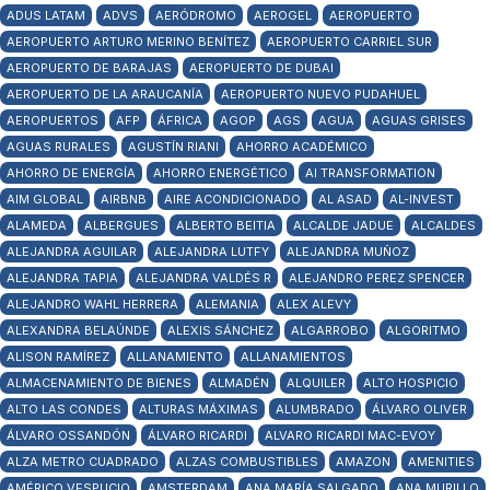
ADUS LATAM
ADVS
AERÓDROMO
AEROGEL
AEROPUERTO
AEROPUERTO ARTURO MERINO BENÍTEZ
AEROPUERTO CARRIEL SUR
AEROPUERTO DE BARAJAS
AEROPUERTO DE DUBAI
AEROPUERTO DE LA ARAUCANÍA
AEROPUERTO NUEVO PUDAHUEL
AEROPUERTOS
AFP
ÁFRICA
AGOP
AGS
AGUA
AGUAS GRISES
AGUAS RURALES
AGUSTÍN RIANI
AHORRO ACADÉMICO
AHORRO DE ENERGÍA
AHORRO ENERGÉTICO
AI TRANSFORMATION
AIM GLOBAL
AIRBNB
AIRE ACONDICIONADO
AL ASAD
AL-INVEST
ALAMEDA
ALBERGUES
ALBERTO BEITIA
ALCALDE JADUE
ALCALDES
ALEJANDRA AGUILAR
ALEJANDRA LUTFY
ALEJANDRA MUÑOZ
ALEJANDRA TAPIA
ALEJANDRA VALDÉS R
ALEJANDRO PEREZ SPENCER
ALEJANDRO WAHL HERRERA
ALEMANIA
ALEX ALEVY
ALEXANDRA BELAÚNDE
ALEXIS SÁNCHEZ
ALGARROBO
ALGORITMO
ALISON RAMÍREZ
ALLANAMIENTO
ALLANAMIENTOS
ALMACENAMIENTO DE BIENES
ALMADÉN
ALQUILER
ALTO HOSPICIO
ALTO LAS CONDES
ALTURAS MÁXIMAS
ALUMBRADO
ÁLVARO OLIVER
ÁLVARO OSSANDÓN
ÁLVARO RICARDI
ALVARO RICARDI MAC-EVOY
ALZA METRO CUADRADO
ALZAS COMBUSTIBLES
AMAZON
AMENITIES
AMÉRICO VESPUCIO
AMSTERDAM
ANA MARÍA SALGADO
ANA MURILLO