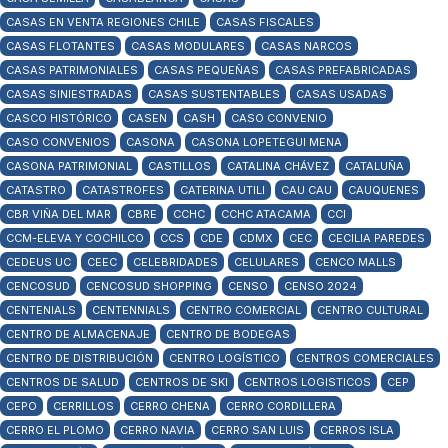
CASAS EN VENTA REGIONES CHILE
CASAS FISCALES
CASAS FLOTANTES
CASAS MODULARES
CASAS NARCOS
CASAS PATRIMONIALES
CASAS PEQUEÑAS
CASAS PREFABRICADAS
CASAS SINIESTRADAS
CASAS SUSTENTABLES
CASAS USADAS
CASCO HISTÓRICO
CASEN
CASH
CASO CONVENIO
CASO CONVENIOS
CASONA
CASONA LOPETEGUI MENA
CASONA PATRIMONIAL
CASTILLOS
CATALINA CHÁVEZ
CATALUÑA
CATASTRO
CATASTROFES
CATERINA UTILI
CAU CAU
CAUQUENES
CBR VIÑA DEL MAR
CBRE
CCHC
CCHC ATACAMA
CCI
CCM-ELEVA Y COCHILCO
CCS
CDE
CDMX
CEC
CECILIA PAREDES
CEDEUS UC
CEEC
CELEBRIDADES
CELULARES
CENCO MALLS
CENCOSUD
CENCOSUD SHOPPING
CENSO
CENSO 2024
CENTENIALS
CENTENNIALS
CENTRO COMERCIAL
CENTRO CULTURAL
CENTRO DE ALMACENAJE
CENTRO DE BODEGAS
CENTRO DE DISTRIBUCIÓN
CENTRO LOGÍSTICO
CENTROS COMERCIALES
CENTROS DE SALUD
CENTROS DE SKI
CENTROS LOGISTICOS
CEP
CEPO
CERRILLOS
CERRO CHENA
CERRO CORDILLERA
CERRO EL PLOMO
CERRO NAVIA
CERRO SAN LUIS
CERROS ISLA