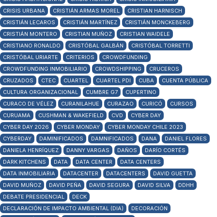
CRISIS URBANA
CRISTIÁN ARMAS MOREL
CRISTIAN HARNISCH
CRISTIÁN LECAROS
CRISTIÁN MARTÍNEZ
CRISTIÁN MONCKEBERG
CRISTIÁN MONTERO
CRISTIAN MUÑOZ
CRISTIAN WAIDELE
CRISTIANO RONALDO
CRISTÓBAL GALBÁN
CRISTÓBAL TORRETTI
CRISTÓBAL URIARTE
CRITERIOS
CROWDFUNDING
CROWDFUNDING INMOBILIARIO
CROWDSHIPPING
CRUCEROS
CRUZADOS
CTEC
CUARTEL
CUARTEL PDI
CUBA
CUENTA PÚBLICA
CULTURA ORGANIZACIONAL
CUMBRE G7
CUPERTINO
CURACO DE VÉLEZ
CURANILAHUE
CURAZAO
CURICÓ
CURSOS
CURUAMA
CUSHMAN & WAKEFIELD
CVD
CYBER DAY
CYBER DAY 2026
CYBER MONDAY
CYBER MONDAY CHILE 2023
CYBERDAY
DAMINIFICADOS
DAMNIFICADOS
DANA
DANIEL FLORES
DANIELA HENRÍQUEZ
DANNY VARGAS
DAÑOS
DARÍO CORTÉS
DARK KITCHENS
DATA
DATA CENTER
DATA CENTERS
DATA INMOBILIARIA
DATACENTER
DATACENTERS
DAVID GUETTA
DAVID MUÑOZ
DAVID PEÑA
DAVID SEGURA
DAVID SILVA
DDHH
DEBATE PRESIDENCIAL
DECK
DECLARACIÓN DE IMPACTO AMBIENTAL (DIA)
DECORACIÓN