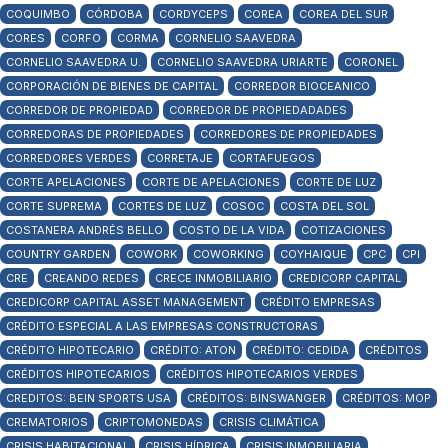
COQUIMBO
CÓRDOBA
CORDYCEPS
COREA
COREA DEL SUR
CORES
CORFO
CORMA
CORNELIO SAAVEDRA
CORNELIO SAAVEDRA U.
CORNELIO SAAVEDRA URIARTE
CORONEL
CORPORACIÓN DE BIENES DE CAPITAL
CORREDOR BIOCEANICO
CORREDOR DE PROPIEDAD
CORREDOR DE PROPIEDADADES
CORREDORAS DE PROPIEDADES
CORREDORES DE PROPIEDADES
CORREDORES VERDES
CORRETAJE
CORTAFUEGOS
CORTE APELACIONES
CORTE DE APELACIONES
CORTE DE LUZ
CORTE SUPREMA
CORTES DE LUZ
COSOC
COSTA DEL SOL
COSTANERA ANDRÉS BELLO
COSTO DE LA VIDA
COTIZACIONES
COUNTRY GARDEN
COWORK
COWORKING
COYHAIQUE
CPC
CPI
CRE
CREANDO REDES
CRECE INMOBILIARIO
CREDICORP CAPITAL
CREDICORP CAPITAL ASSET MANAGEMENT
CRÉDITO EMPRESAS
CRÉDITO ESPECIAL A LAS EMPRESAS CONSTRUCTORAS
CRÉDITO HIPOTECARIO
CRÉDITO: ATON
CRÉDITO: CEDIDA
CRÉDITOS
CRÉDITOS HIPOTECARIOS
CRÉDITOS HIPOTECARIOS VERDES
CREDITOS: BEIN SPORTS USA
CRÉDITOS: BINSWANGER
CRÉDITOS: MOP
CREMATORIOS
CRIPTOMONEDAS
CRISIS CLIMÁTICA
CRISIS HABITACIONAL
CRISIS HÍDRICA
CRISIS INMOBILIARIA