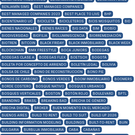
BENJAMÍN SIMS
BEST MANAGED COMPANIES
BEST MANAGED COMPANIES 2023
BEST PLACE TO LIVE
BHP
BICENTENARIO UC
BICICLETA
BICICLETEROS
BICIS MOSQUITOS
BID
BIENES NACIONALES
BIENES RAÍCES
BIG DATA
BIM
BIOBÍO
BIODIVERSIDAD
BIOFILIA
BIOLUMINISCENCIA
BIORREMEDIACIÓN
BIOTREN
BITCOIN
BLACK FRIDAY
BLACK INMOBILIARIO
BLACK WEEK
BLOCKCHAIN
BMX FREESTYLE
BOCA JUNIORS
BODEGAS
BODEGAS CLASE A
BODEGAS FLEX
BOETSCH
BOGOTÁ
BOLETA POR CONCEPTO DE ARRIENDO
BOLETÍN LEGAL
BOLIVIA
BOLSA DE CHILE
BONO DE RECONSTRUCCIÓN
BONO PIE
BONOS DE CARBONO
BONOS VERDES
BOOM INMOBILIARIO
BOOMERS
BORDE COSTERO
BOSQUE NATIVO
BOSQUES URBANOS
BOSQUES VERTICALES
BOSTON
BOTÓN ROJO
BOULEVARD
BPTL
BRANDING
BRASIL
BREAKING BAD
BRECHA DE GÉNERO
BRECHA DIGITAL
BROKER
BUEN MOMENTO EN EL MERCADO
BUENOS AIRES
BUILD TO RENT
BUILD TO SUIT
BUILD UP 2026
BUILDING INFORMATION MODELING
BUILDINGS
BUILT-TO-RENT
BUIN
BULGARIA
BURBUJA INMOBILIARIA
CABA
CABAÑAS