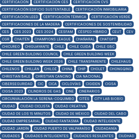
CERTIFICACIÓN
CERTIFICACIÓN CES
CERTIFICACIÓN CVS
CERTIFICACIÓN EDIFICIO SUSTENTABLE
CERTIFICACIÓN INMOBILIARIA
CERTIFICACIÓN LEED
CERTIFICACIÓN TÉRMICA
CERTIFICACIÓN VERDE
CERTIFICACIONES DE LA MADERA
CERTIFICACIONES DE SOSTENIBILIDAD
CES
CES 2023
CES 2024
CESFAM
CÉSPED HÍBRIDO
CEUT
CEV
CGR
CHAITÉN
CHAMPIONS LEAGUE
CHAÑARAL
CHATGPT
CHICUREO
CHIGUAYANTE
CHILE
CHILE CUIDA
CHILE GBC
CHILE GREEN BUILDING COUNCIL
CHILE GREEN BUILDING WEEK
CHILE GREEN BUILDING WEEK 2026
CHILE TRANSPARENTE
CHILEHAUS
CHILENOS
CHILLÁN
CHILOÉ
CHINA
CHIP
CHOLET
CHONGQING
CHRISTIAN BALE
CHRISTIAN CANCINO
CIA NACIONAL
CIBERSEGURIDAD
CIC
CICA
CICLOVÍAS
CIGIDEN
CIGSA
CIGSA 2023
CILINDROS DE GAS
CINE
CINERARIOS
CIRCUNVALACIÓN LA SERENA-COQUIMBO
CITÉS
CITY LAB BIOBÍO
CIUDAD
CIUDAD CICLISTA
CIUDAD CREATIVA
CIUDAD DE LOS 15 MINUTOS
CIUDAD DE MÉXICO
CIUDAD DEL CABO
CIUDAD EMPRESARIAL
CIUDAD FANTASMA
CIUDAD INTELIGENTE
CIUDAD JARDÍN
CIUDAD PUERTO DE VALPARAÍSO
CIUDADANÍA
CIUDADES
CIUDADES INTELIGENTES
CIUDADES RESILENTES
CIUDHAD