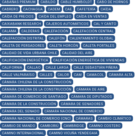
CABAÑAS PREMIUM
CABILDO
CABLE HUMBOLDT
CABO DE HORNOS
CABRERO
CACHAGUA
CADEM
CAE
CAFETERÍA
CAÍDA
CAÍDA DE PRECIOS
CAÍDA DEL EMPLEO
CAÍDA EN VENTAS
CAIXABANK RESEARCH
CAJEROS AUTOMÁTICOS
CAL Y CANTO
CALAMA
CALDERAS
CALEFACCIÓN
CALEFACCIÓN CENTRAL
CALEFACCIÓN DISTRITAL
CALEFÓN
CALENTAMIENTO GLOBAL
CALETA DE PERSADORES
CALETA HORCÓN
CALETA PORTALES
CALIDAD DE VIDA URBANA CHILE
CALIDAD DEL AIRE
CALIFICACIÓN ENERGÉTICA
CALIFICACIÓN ENERGÉTICA DE VIVIENDAS
CALIFORNIA
CALLAO
CALLE LARGA
CALLE SEBASTIÁN PIÑERA
CALLE VALPARAÍSO
CALLES
CALOR
CAM
CAMACOL
CÁMARA ALTA
CÁMARA CHILENA DE LA CONSTRUCCIÓN
CÁMARA CHILENA DE LA CONSTRUCCIÓN
CÁMARA DE AIRE
CÁMARA DE COMERCIO DE SANTIAGO
CÁMARA DE DIPUTADOS
CÁMARA DE LA CONSTRUCCIÓN
CÁMARA DE SENADORES
CÁMARA DEL SENADO
CÁMARA NACIONAL DE COMERCIO
CÁMARA NACIONAL DE COMERCIO (CNC)
CÁMARAS
CAMBIO CLIMÁTICO
CAMBIO DE MANDO
CAMBORIÚ
CAMBRIDGE
CAMINO COSTERO
CAMINO INTERNACIONAL
CAMINO VICUÑA YENDEGAIA