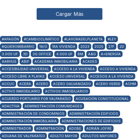
Cargar Más
#APAGÓN
#CAMBIOCLIMÁTICO
#LAHORADELPLANETA
#LEY
#QUIEROMIBARRIO
18/O
1RA VIVIENDA
2023
2025
27F
2D
3.000 UF
3D
3G OFFICE
4.000 UF
8M
A&G
A+ENERGÍA
AARHUS
ABIF
ACADEMIA INMOBILIARIA
ACADES
ACCESIBILIDAD UNIVERSAL
ACCESO A LA VIVIENDA
ACCESO A VIVIENDA
ACCESO LIBRE A PLAYAS
ACCESO UNIVERSAL
ACCESOS A LA VIVIENDA
ACCUC
ACERA
ACERO
ACERO GALVANIZADO
ACERO VERDE
ACHM
ACTIVO INMOBILIARIO
ACTIVOS INMOBILIARIOS
ACUERDO PORTUARIO POR VALPARAÍSO
ACUSACIÓN CONSTITUCIONAL
ADACTIVA
ADMINISTRACIÓN COMUNIDADES
ADMINISTRACIÓN DE CONDOMINIOS
ADMINISTRACIÓN EDIFICIOS
ADMINISTRACIÓN INMOBILIARIA
ADMINISTRACIONES DE EDIFICIOS
ADMINISTRADOR
ADMINITRACIÓN
ADOBE
ADRIÁN JOFRÉ
ADUANA DE VALPARAÍSO
ADULTO MAYOR
ADULTOS MAYORES