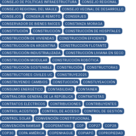
CONSEJO DE POLÍTICAS INFRAESTRUCTURA
CONSEJO REGIONAL
CONSEJO REGIONAL DEL MAULE
CONSEJO VECINAL DE DESARROLLO
CONSEJOS
CONSERJE REMOTO
CONSERJES
CONSERVADOR DE BIENES RAÍCES
CONSTANZA MORAGA
CONSTITUCIÓN
CONSTRUCCIÓN
CONSTRUCCIÓN DE HOSPITALES
CONSTRUCCIÓN DE VIVIENDAS
CONSTRUCCIÓN EFICIENTE
CONSTRUCCIÓN EN ARGENTINA
CONSTRUCCIÓN FLOTANTE
CONSTRUCCIÓN INDUSTRIALIZADA
CONSTRUCCIÓN LIVIANA EN SECO
CONSTRUCCIÓN MODULAR
CONSTRUCCIÓN ROBÓTICA
CONSTRUCCIÓN SOSTENIBLE
CONSTRUCIÓN
CONSTRUCTORAS
CONSTRUCTORES CIVILES UC
CONSTRUYE2025
CONSTRUYENDO CAMBIOS
CONSTUCCIÓN
CONSTUYEACCIÓN
CONSUMO ENERGÉTICO
CONTABILIDAD
CONTAINER
CONTRALORÍA GENERAL DE LA REPÚBLICA
CONTRATISTAS
CONTRATOS ELÉCTRICOS
CONTRIBUCIONES
CONTRIBUYENTES
CONTROL ACÚSTICO
CONTROL DE ACCESO
CONTROL DE GESTIÓN
CONTROL SOLAR
CONVENCIÓN CONSTITUCIONAL
CONVENCIÓN RAMSAR
COOPERATIVAS
COP
COP27
COP28
COP30
COPA AMÉRICA
COPENHAGUE
COPIAPÓ
COPROPIEDAD