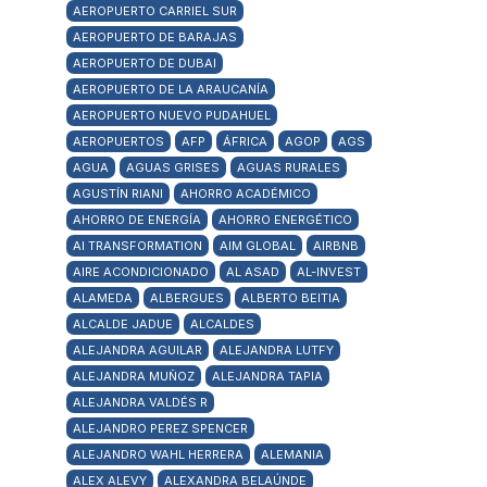
AEROPUERTO CARRIEL SUR
AEROPUERTO DE BARAJAS
AEROPUERTO DE DUBAI
AEROPUERTO DE LA ARAUCANÍA
AEROPUERTO NUEVO PUDAHUEL
AEROPUERTOS
AFP
ÁFRICA
AGOP
AGS
AGUA
AGUAS GRISES
AGUAS RURALES
AGUSTÍN RIANI
AHORRO ACADÉMICO
AHORRO DE ENERGÍA
AHORRO ENERGÉTICO
AI TRANSFORMATION
AIM GLOBAL
AIRBNB
AIRE ACONDICIONADO
AL ASAD
AL-INVEST
ALAMEDA
ALBERGUES
ALBERTO BEITIA
ALCALDE JADUE
ALCALDES
ALEJANDRA AGUILAR
ALEJANDRA LUTFY
ALEJANDRA MUÑOZ
ALEJANDRA TAPIA
ALEJANDRA VALDÉS R
ALEJANDRO PEREZ SPENCER
ALEJANDRO WAHL HERRERA
ALEMANIA
ALEX ALEVY
ALEXANDRA BELAÚNDE