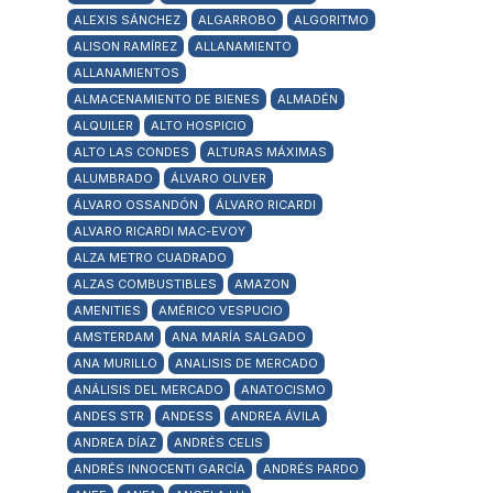
ALEXIS SÁNCHEZ
ALGARROBO
ALGORITMO
ALISON RAMÍREZ
ALLANAMIENTO
ALLANAMIENTOS
ALMACENAMIENTO DE BIENES
ALMADÉN
ALQUILER
ALTO HOSPICIO
ALTO LAS CONDES
ALTURAS MÁXIMAS
ALUMBRADO
ÁLVARO OLIVER
ÁLVARO OSSANDÓN
ÁLVARO RICARDI
ALVARO RICARDI MAC-EVOY
ALZA METRO CUADRADO
ALZAS COMBUSTIBLES
AMAZON
AMENITIES
AMÉRICO VESPUCIO
AMSTERDAM
ANA MARÍA SALGADO
ANA MURILLO
ANALISIS DE MERCADO
ANÁLISIS DEL MERCADO
ANATOCISMO
ANDES STR
ANDESS
ANDREA ÁVILA
ANDREA DÍAZ
ANDRÉS CELIS
ANDRÉS INNOCENTI GARCÍA
ANDRÉS PARDO