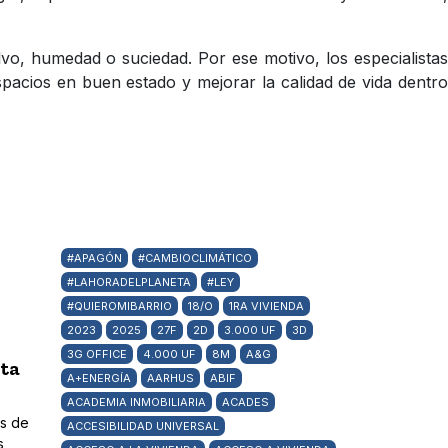
lvo, humedad o suciedad. Por ese motivo, los especialistas
pacios en buen estado y mejorar la calidad de vida dentro
#APAGÓN
#CAMBIOCLIMÁTICO
#LAHORADELPLANETA
#LEY
#QUIEROMIBARRIO
18/O
1RA VIVIENDA
2023
2025
27F
2D
3.000 UF
3D
3G OFFICE
4.000 UF
8M
A&G
ta
A+ENERGÍA
AARHUS
ABIF
ACADEMIA INMOBILIARIA
ACADES
as de
ACCESIBILIDAD UNIVERSAL
s