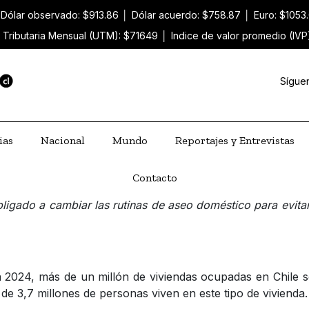
Dólar observado: $913.86
│
Dólar acuerdo: $758.87
│
Euro: $1053
 Tributaria Mensual (UTM): $71649
│
Indice de valor promedio (IVP
Sígue
ias
Nacional
Mundo
Reportajes y Entrevistas
Contacto
gado a cambiar las rutinas de aseo doméstico para evitar
 en 2024, más de un millón de viviendas ocupadas en Chile
a de 3,7 millones de personas viven en este tipo de vivienda.