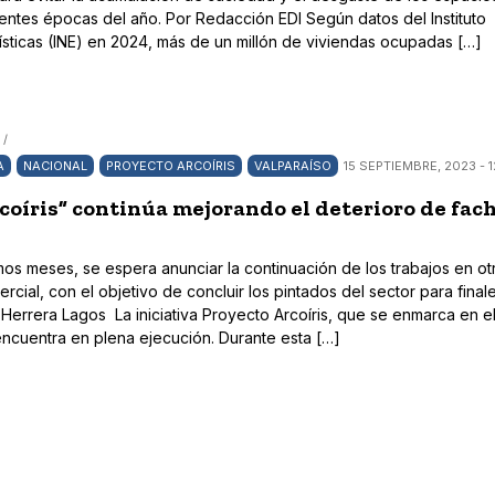
rentes épocas del año. Por Redacción EDI Según datos del Instituto
́sticas (INE) en 2024, más de un millón de viviendas ocupadas […]
 /
A
NACIONAL
PROYECTO ARCOÍRIS
VALPARAÍSO
15 SEPTIEMBRE, 2023 - 1
coíris” continúa mejorando el deterioro de fac
mos meses, se espera anunciar la continuación de los trabajos en ot
ercial, con el objetivo de concluir los pintados del sector para final
Herrera Lagos La iniciativa Proyecto Arcoíris, que se enmarca en el
 encuentra en plena ejecución. Durante esta […]