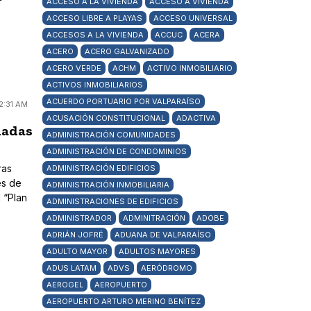
ACCESO A LA VIVIENDA
ACCESO A VIVIENDA
ACCESO LIBRE A PLAYAS
ACCESO UNIVERSAL
ACCESOS A LA VIVIENDA
ACCUC
ACERA
ACERO
ACERO GALVANIZADO
ACERO VERDE
ACHM
ACTIVO INMOBILIARIO
ACTIVOS INMOBILIARIOS
ACUERDO PORTUARIO POR VALPARAÍSO
2:31 AM
ACUSACIÓN CONSTITUCIONAL
ADACTIVA
hadas
ADMINISTRACIÓN COMUNIDADES
ADMINISTRACIÓN DE CONDOMINIOS
ras
ADMINISTRACIÓN EDIFICIOS
es de
ADMINISTRACIÓN INMOBILIARIA
 “Plan
ADMINISTRACIONES DE EDIFICIOS
ADMINISTRADOR
ADMINITRACIÓN
ADOBE
ADRIÁN JOFRÉ
ADUANA DE VALPARAÍSO
ADULTO MAYOR
ADULTOS MAYORES
ADUS LATAM
ADVS
AERÓDROMO
AEROGEL
AEROPUERTO
AEROPUERTO ARTURO MERINO BENÍTEZ