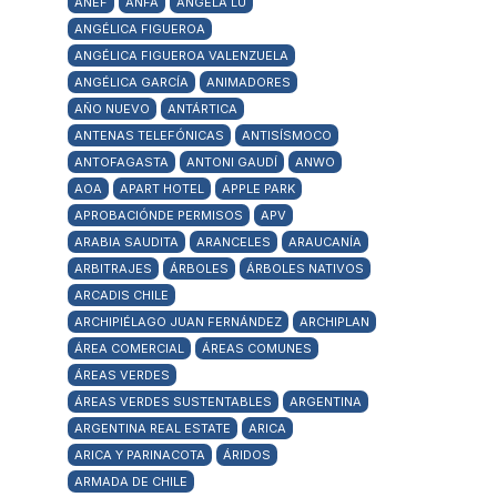
ANEF
ANFA
ANGELA LU
ANGÉLICA FIGUEROA
ANGÉLICA FIGUEROA VALENZUELA
ANGÉLICA GARCÍA
ANIMADORES
AÑO NUEVO
ANTÁRTICA
ANTENAS TELEFÓNICAS
ANTISÍSMOCO
ANTOFAGASTA
ANTONI GAUDÍ
ANWO
AOA
APART HOTEL
APPLE PARK
APROBACIÓNDE PERMISOS
APV
ARABIA SAUDITA
ARANCELES
ARAUCANÍA
ARBITRAJES
ÁRBOLES
ÁRBOLES NATIVOS
ARCADIS CHILE
ARCHIPIÉLAGO JUAN FERNÁNDEZ
ARCHIPLAN
ÁREA COMERCIAL
ÁREAS COMUNES
ÁREAS VERDES
ÁREAS VERDES SUSTENTABLES
ARGENTINA
ARGENTINA REAL ESTATE
ARICA
ARICA Y PARINACOTA
ÁRIDOS
ARMADA DE CHILE