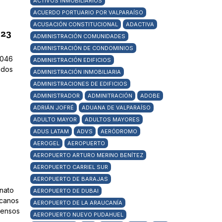
ACTIVOS INMOBILIARIOS
ACUERDO PORTUARIO POR VALPARAÍSO
ACUSACIÓN CONSTITUCIONAL
ADACTIVA
023
ADMINISTRACIÓN COMUNIDADES
ADMINISTRACIÓN DE CONDOMINIOS
.046
ADMINISTRACIÓN EDIFICIOS
ados
ADMINISTRACIÓN INMOBILIARIA
ADMINISTRACIONES DE EDIFICIOS
ADMINISTRADOR
ADMINITRACIÓN
ADOBE
ADRIÁN JOFRÉ
ADUANA DE VALPARAÍSO
ADULTO MAYOR
ADULTOS MAYORES
ADUS LATAM
ADVS
AERÓDROMO
AEROGEL
AEROPUERTO
AEROPUERTO ARTURO MERINO BENÍTEZ
AEROPUERTO CARRIEL SUR
AEROPUERTO DE BARAJAS
enato
AEROPUERTO DE DUBAI
icanos
AEROPUERTO DE LA ARAUCANÍA
tensos
AEROPUERTO NUEVO PUDAHUEL