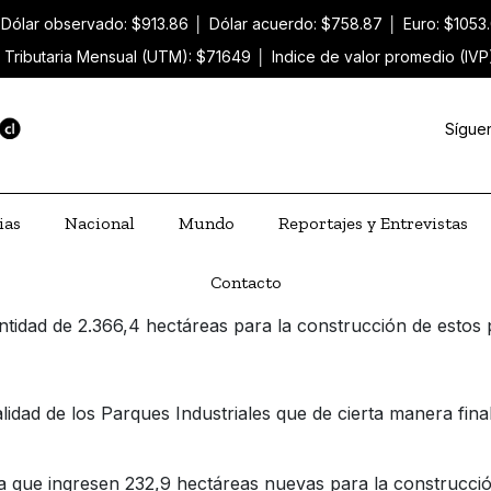
Dólar observado: $913.86
│
Dólar acuerdo: $758.87
│
Euro: $1053
 Tributaria Mensual (UTM): $71649
│
Indice de valor promedio (IVP
Sígue
ias
Nacional
Mundo
Reportajes y Entrevistas
Contacto
ntidad de 2.366,4 hectáreas para la construcción de estos
idad de los Parques Industriales que de cierta manera fina
a que ingresen 232,9 hectáreas nuevas para la construcción