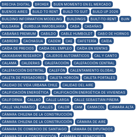
BRECHA DIGITAL
BROKER
BUEN MOMENTO EN EL MERCADO
BUENOS AIRES
BUILD TO RENT
BUILD TO SUIT
BUILD UP 2026
BUILDING INFORMATION MODELING
BUILDINGS
BUILT-TO-RENT
BUIN
BULGARIA
BURBUJA INMOBILIARIA
CABA
CABAÑAS
CABAÑAS PREMIUM
CABILDO
CABLE HUMBOLDT
CABO DE HORNOS
CABRERO
CACHAGUA
CADEM
CAE
CAFETERÍA
CAÍDA
CAÍDA DE PRECIOS
CAÍDA DEL EMPLEO
CAÍDA EN VENTAS
CAIXABANK RESEARCH
CAJEROS AUTOMÁTICOS
CAL Y CANTO
CALAMA
CALDERAS
CALEFACCIÓN
CALEFACCIÓN CENTRAL
CALEFACCIÓN DISTRITAL
CALEFÓN
CALENTAMIENTO GLOBAL
CALETA DE PERSADORES
CALETA HORCÓN
CALETA PORTALES
CALIDAD DE VIDA URBANA CHILE
CALIDAD DEL AIRE
CALIFICACIÓN ENERGÉTICA
CALIFICACIÓN ENERGÉTICA DE VIVIENDAS
CALIFORNIA
CALLAO
CALLE LARGA
CALLE SEBASTIÁN PIÑERA
CALLE VALPARAÍSO
CALLES
CALOR
CAM
CAMACOL
CÁMARA ALTA
CÁMARA CHILENA DE LA CONSTRUCCIÓN
CÁMARA CHILENA DE LA CONSTRUCCIÓN
CÁMARA DE AIRE
CÁMARA DE COMERCIO DE SANTIAGO
CÁMARA DE DIPUTADOS
CÁMARA DE LA CONSTRUCCIÓN
CÁMARA DE SENADORES