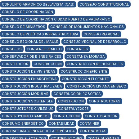
CONJUNTO ARMÓNICO BELLAVISTA (CAB)
CONSEJO CONSTITUCIONAL
CONSEJO DE COORDINACIÓN
CONSEJO DE COORDINACIÓN CIUDAD PUERTO DE VALPARAÍSO
CONSEJO DE MINISTROS
CONSEJO DE MONUMENTOS NACIONALES
CONSEJO DE POLÍTICAS INFRAESTRUCTURA
CONSEJO REGIONAL
CONSEJO REGIONAL DEL MAULE
CONSEJO VECINAL DE DESARROLLO
CONSEJOS
CONSERJE REMOTO
CONSERJES
CONSERVADOR DE BIENES RAÍCES
CONSTANZA MORAGA
CONSTITUCIÓN
CONSTRUCCIÓN
CONSTRUCCIÓN DE HOSPITALES
CONSTRUCCIÓN DE VIVIENDAS
CONSTRUCCIÓN EFICIENTE
CONSTRUCCIÓN EN ARGENTINA
CONSTRUCCIÓN FLOTANTE
CONSTRUCCIÓN INDUSTRIALIZADA
CONSTRUCCIÓN LIVIANA EN SECO
CONSTRUCCIÓN MODULAR
CONSTRUCCIÓN ROBÓTICA
CONSTRUCCIÓN SOSTENIBLE
CONSTRUCIÓN
CONSTRUCTORAS
CONSTRUCTORES CIVILES UC
CONSTRUYE2025
CONSTRUYENDO CAMBIOS
CONSTUCCIÓN
CONSTUYEACCIÓN
CONSUMO ENERGÉTICO
CONTABILIDAD
CONTAINER
CONTRALORÍA GENERAL DE LA REPÚBLICA
CONTRATISTAS
CONTRATOS ELÉCTRICOS
CONTRIBUCIONES
CONTRIBUYENTES