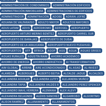
ADMINISTRACIÓN DE CONDOMINIOS
ADMINISTRACIÓN EDIFICIOS
ADMINISTRACIÓN INMOBILIARIA
ADMINISTRACIONES DE EDIFICIOS
ADMINISTRADOR
ADMINITRACIÓN
ADOBE
ADRIÁN JOFRÉ
ADUANA DE VALPARAÍSO
ADULTO MAYOR
ADULTOS MAYORES
ADUS LATAM
ADVS
AERÓDROMO
AEROGEL
AEROPUERTO
AEROPUERTO ARTURO MERINO BENÍTEZ
AEROPUERTO CARRIEL SUR
AEROPUERTO DE BARAJAS
AEROPUERTO DE DUBAI
AEROPUERTO DE LA ARAUCANÍA
AEROPUERTO NUEVO PUDAHUEL
AEROPUERTOS
AFP
ÁFRICA
AGOP
AGS
AGUA
AGUAS GRISES
AGUAS RURALES
AGUSTÍN RIANI
AHORRO ACADÉMICO
AHORRO DE ENERGÍA
AHORRO ENERGÉTICO
AI TRANSFORMATION
AIM GLOBAL
AIRBNB
AIRE ACONDICIONADO
AL ASAD
AL-INVEST
ALAMEDA
ALBERGUES
ALBERTO BEITIA
ALCALDE JADUE
ALCALDES
ALEJANDRA AGUILAR
ALEJANDRA LUTFY
ALEJANDRA MUÑOZ
ALEJANDRA TAPIA
ALEJANDRA VALDÉS R
ALEJANDRO PEREZ SPENCER
ALEJANDRO WAHL HERRERA
ALEMANIA
ALEX ALEVY
ALEXANDRA BELAÚNDE
ALEXIS SÁNCHEZ
ALGARROBO
ALGORITMO
ALISON RAMÍREZ
ALLANAMIENTO
ALLANAMIENTOS