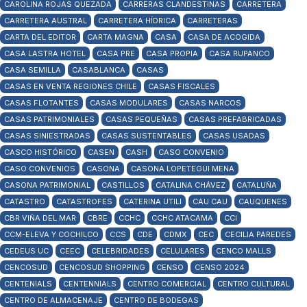
CAROLINA ROJAS QUEZADA
CARRERAS CLANDESTINAS
CARRETERA
CARRETERA AUSTRAL
CARRETERA HÍDRICA
CARRETERAS
CARTA DEL EDITOR
CARTA MAGNA
CASA
CASA DE ACOGIDA
CASA LASTRA HOTEL
CASA PRE
CASA PROPIA
CASA RUPANCO
CASA SEMILLA
CASABLANCA
CASAS
CASAS EN VENTA REGIONES CHILE
CASAS FISCALES
CASAS FLOTANTES
CASAS MODULARES
CASAS NARCOS
CASAS PATRIMONIALES
CASAS PEQUEÑAS
CASAS PREFABRICADAS
CASAS SINIESTRADAS
CASAS SUSTENTABLES
CASAS USADAS
CASCO HISTÓRICO
CASEN
CASH
CASO CONVENIO
CASO CONVENIOS
CASONA
CASONA LOPETEGUI MENA
CASONA PATRIMONIAL
CASTILLOS
CATALINA CHÁVEZ
CATALUÑA
CATASTRO
CATASTROFES
CATERINA UTILI
CAU CAU
CAUQUENES
CBR VIÑA DEL MAR
CBRE
CCHC
CCHC ATACAMA
CCI
CCM-ELEVA Y COCHILCO
CCS
CDE
CDMX
CEC
CECILIA PAREDES
CEDEUS UC
CEEC
CELEBRIDADES
CELULARES
CENCO MALLS
CENCOSUD
CENCOSUD SHOPPING
CENSO
CENSO 2024
CENTENIALS
CENTENNIALS
CENTRO COMERCIAL
CENTRO CULTURAL
CENTRO DE ALMACENAJE
CENTRO DE BODEGAS