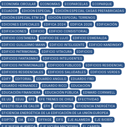
ECONOMÍA CIRCULAR
ECONOMÍAS
ECOPARCELAS
ECOPARQUE
ECUADOR
EDICION ESPECIAL
EDICIÓN ESPECIAL CASAS PREFABRICADAS
EDICIÓN ESPECIAL ETM 24
EDICIÓN ESPECIAL TERRENOS
EDICIONES ESPECIALES
EDIFICA 2024
EDIFICA 2026
EDIFICACIÓN
EDIFICACIONES
EDIFICIO
EDIFICIO CONSISTORIAL
EDIFICIO COSTANERA
EDIFICIO DE LUJO
EDIFICIO ESMERALDA
EDIFICIO GUILLERMO MANN
EDIFICIO INTELIGENTE
EDIFICIO KANDINSKY
EDIFICIO PATRIMONIAL
EDIFICIO VITACURA
EDIFICIOS
EDIFICIOS FANTASMAS
EDIFICIOS INTELIGENTES
EDIFICIOS PATRIMONIALES
EDIFICIOS PÚBLICOS
EDIFICIOS RESIDENCIAL
EDIFICIOS RESIDENCIALES
EDIFICIOS SALUDABLES
EDIFICIOS VERDES
EDIFY
EDITORIAL
EDUARDO ANGULO
EDUARDO FREI
EDUARDO HERNANDEZ
EDUARDO RICCI
EDUCACIÓN
EDUCACIÓN FINANCIERA
EDUCACIÓN PÚBLICA
EDWARD CORNWELL
EE.UU
EEUU
EFE
EFE TRENES DE CHILE
EFECTIVIDAD
EFECTO ISLA DE CALOR
EFH
EFICIENCIA
EFICIENCIA ENERGÉTICA
EFICIENCIA ENERGÉTICA DE LA EDIFICACIÓN DE LA UNIÓN EUROPEA
EGIPTO
EIA
EICI
EIFFAGE
EIFS
EJE ALAMEDA
EJE BIOBÍO
EJE NUEVA ALAMEDA
EJE VICUÑA MACKENNA
EL CAMPÍN