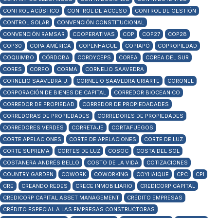
CONTROL ACÚSTICO
CONTROL DE ACCESO
CONTROL DE GESTIÓN
CONTROL SOLAR
CONVENCIÓN CONSTITUCIONAL
CONVENCIÓN RAMSAR
COOPERATIVAS
COP
COP27
COP28
COP30
COPA AMÉRICA
COPENHAGUE
COPIAPÓ
COPROPIEDAD
COQUIMBO
CÓRDOBA
CORDYCEPS
COREA
COREA DEL SUR
CORES
CORFO
CORMA
CORNELIO SAAVEDRA
CORNELIO SAAVEDRA U.
CORNELIO SAAVEDRA URIARTE
CORONEL
CORPORACIÓN DE BIENES DE CAPITAL
CORREDOR BIOCEANICO
CORREDOR DE PROPIEDAD
CORREDOR DE PROPIEDADADES
CORREDORAS DE PROPIEDADES
CORREDORES DE PROPIEDADES
CORREDORES VERDES
CORRETAJE
CORTAFUEGOS
CORTE APELACIONES
CORTE DE APELACIONES
CORTE DE LUZ
CORTE SUPREMA
CORTES DE LUZ
COSOC
COSTA DEL SOL
COSTANERA ANDRÉS BELLO
COSTO DE LA VIDA
COTIZACIONES
COUNTRY GARDEN
COWORK
COWORKING
COYHAIQUE
CPC
CPI
CRE
CREANDO REDES
CRECE INMOBILIARIO
CREDICORP CAPITAL
CREDICORP CAPITAL ASSET MANAGEMENT
CRÉDITO EMPRESAS
CRÉDITO ESPECIAL A LAS EMPRESAS CONSTRUCTORAS