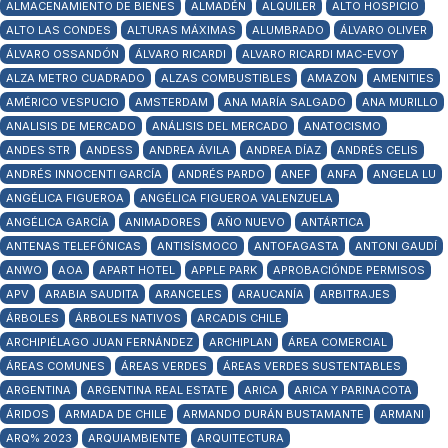
ALMACENAMIENTO DE BIENES
ALMADÉN
ALQUILER
ALTO HOSPICIO
ALTO LAS CONDES
ALTURAS MÁXIMAS
ALUMBRADO
ÁLVARO OLIVER
ÁLVARO OSSANDÓN
ÁLVARO RICARDI
ALVARO RICARDI MAC-EVOY
ALZA METRO CUADRADO
ALZAS COMBUSTIBLES
AMAZON
AMENITIES
AMÉRICO VESPUCIO
AMSTERDAM
ANA MARÍA SALGADO
ANA MURILLO
ANALISIS DE MERCADO
ANÁLISIS DEL MERCADO
ANATOCISMO
ANDES STR
ANDESS
ANDREA ÁVILA
ANDREA DÍAZ
ANDRÉS CELIS
ANDRÉS INNOCENTI GARCÍA
ANDRÉS PARDO
ANEF
ANFA
ANGELA LU
ANGÉLICA FIGUEROA
ANGÉLICA FIGUEROA VALENZUELA
ANGÉLICA GARCÍA
ANIMADORES
AÑO NUEVO
ANTÁRTICA
ANTENAS TELEFÓNICAS
ANTISÍSMOCO
ANTOFAGASTA
ANTONI GAUDÍ
ANWO
AOA
APART HOTEL
APPLE PARK
APROBACIÓNDE PERMISOS
APV
ARABIA SAUDITA
ARANCELES
ARAUCANÍA
ARBITRAJES
ÁRBOLES
ÁRBOLES NATIVOS
ARCADIS CHILE
ARCHIPIÉLAGO JUAN FERNÁNDEZ
ARCHIPLAN
ÁREA COMERCIAL
ÁREAS COMUNES
ÁREAS VERDES
ÁREAS VERDES SUSTENTABLES
ARGENTINA
ARGENTINA REAL ESTATE
ARICA
ARICA Y PARINACOTA
ÁRIDOS
ARMADA DE CHILE
ARMANDO DURÁN BUSTAMANTE
ARMANI
ARQ% 2023
ARQUIAMBIENTE
ARQUITECTURA