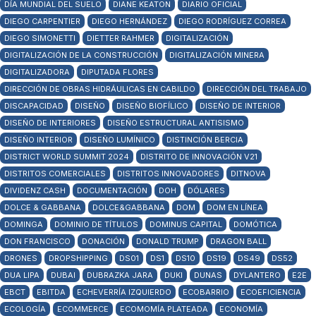
DÍA MUNDIAL DEL SUELO
DIANE KEATON
DIARIO OFICIAL
DIEGO CARPENTIER
DIEGO HERNÁNDEZ
DIEGO RODRÍGUEZ CORREA
DIEGO SIMONETTI
DIETTER RAHMER
DIGITALIZACIÓN
DIGITALIZACIÓN DE LA CONSTRUCCIÓN
DIGITALIZACIÓN MINERA
DIGITALIZADORA
DIPUTADA FLORES
DIRECCIÓN DE OBRAS HIDRÁULICAS EN CABILDO
DIRECCIÓN DEL TRABAJO
DISCAPACIDAD
DISEÑO
DISEÑO BIOFÍLICO
DISEÑO DE INTERIOR
DISEÑO DE INTERIORES
DISEÑO ESTRUCTURAL ANTISISMO
DISEÑO INTERIOR
DISEÑO LUMÍNICO
DISTINCIÓN BERCIA
DISTRICT WORLD SUMMIT 2024
DISTRITO DE INNOVACIÓN V21
DISTRITOS COMERCIALES
DISTRITOS INNOVADORES
DITNOVA
DIVIDENZ CASH
DOCUMENTACIÓN
DOH
DÓLARES
DOLCE & GABBANA
DOLCE&GABBANA
DOM
DOM EN LÍNEA
DOMINGA
DOMINIO DE TÍTULOS
DOMINUS CAPITAL
DOMÓTICA
DON FRANCISCO
DONACIÓN
DONALD TRUMP
DRAGON BALL
DRONES
DROPSHIPPING
DS01
DS1
DS10
DS19
DS49
DS52
DUA LIPA
DUBAI
DUBRAZKA JARA
DUKI
DUNAS
DYLANTERO
E2E
EBCT
EBITDA
ECHEVERRÍA IZQUIERDO
ECOBARRIO
ECOEFICIENCIA
ECOLOGÍA
ECOMMERCE
ECOMOMÍA PLATEADA
ECONOMÍA