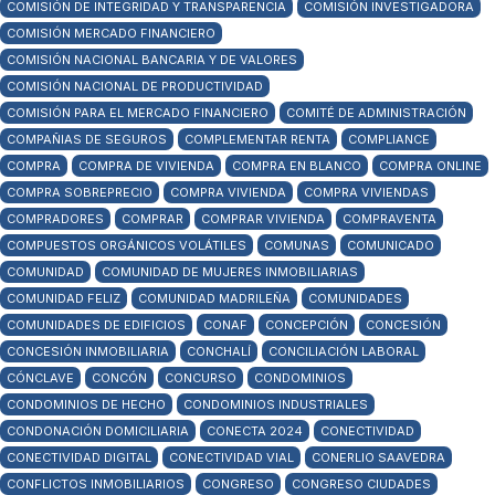
COMISIÓN DE INTEGRIDAD Y TRANSPARENCIA
COMISIÓN INVESTIGADORA
COMISIÓN MERCADO FINANCIERO
COMISIÓN NACIONAL BANCARIA Y DE VALORES
COMISIÓN NACIONAL DE PRODUCTIVIDAD
COMISIÓN PARA EL MERCADO FINANCIERO
COMITÉ DE ADMINISTRACIÓN
COMPAÑIAS DE SEGUROS
COMPLEMENTAR RENTA
COMPLIANCE
COMPRA
COMPRA DE VIVIENDA
COMPRA EN BLANCO
COMPRA ONLINE
COMPRA SOBREPRECIO
COMPRA VIVIENDA
COMPRA VIVIENDAS
COMPRADORES
COMPRAR
COMPRAR VIVIENDA
COMPRAVENTA
COMPUESTOS ORGÁNICOS VOLÁTILES
COMUNAS
COMUNICADO
COMUNIDAD
COMUNIDAD DE MUJERES INMOBILIARIAS
COMUNIDAD FELIZ
COMUNIDAD MADRILEÑA
COMUNIDADES
COMUNIDADES DE EDIFICIOS
CONAF
CONCEPCIÓN
CONCESIÓN
CONCESIÓN INMOBILIARIA
CONCHALÍ
CONCILIACIÓN LABORAL
CÓNCLAVE
CONCÓN
CONCURSO
CONDOMINIOS
CONDOMINIOS DE HECHO
CONDOMINIOS INDUSTRIALES
CONDONACIÓN DOMICILIARIA
CONECTA 2024
CONECTIVIDAD
CONECTIVIDAD DIGITAL
CONECTIVIDAD VIAL
CONERLIO SAAVEDRA
CONFLICTOS INMOBILIARIOS
CONGRESO
CONGRESO CIUDADES