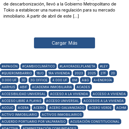
de descarbonización, llevó a la Gobierno Metropolitano de
Tokio a establecer una nueva regulación para su mercado
inmobiliario. A partir de abril de este […]
Cargar Más
#APAGÓN
#CAMBIOCLIMÁTICO
#LAHORADELPLANETA
#LEY
#QUIEROMIBARRIO
18/O
1RA VIVIENDA
2023
2025
27F
2D
3.000 UF
3D
3G OFFICE
4.000 UF
8M
A&G
A+ENERGÍA
AARHUS
ABIF
ACADEMIA INMOBILIARIA
ACADES
ACCESIBILIDAD UNIVERSAL
ACCESO A LA VIVIENDA
ACCESO A VIVIENDA
ACCESO LIBRE A PLAYAS
ACCESO UNIVERSAL
ACCESOS A LA VIVIENDA
ACCUC
ACERA
ACERO
ACERO GALVANIZADO
ACERO VERDE
ACHM
ACTIVO INMOBILIARIO
ACTIVOS INMOBILIARIOS
ACUERDO PORTUARIO POR VALPARAÍSO
ACUSACIÓN CONSTITUCIONAL
ADACTIVA
ADMINISTRACIÓN COMUNIDADES