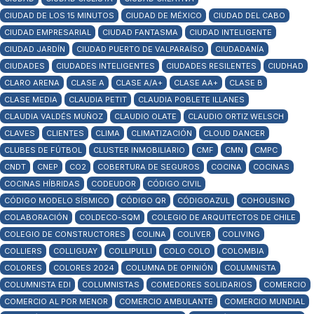
CIUDAD DE LOS 15 MINUTOS
CIUDAD DE MÉXICO
CIUDAD DEL CABO
CIUDAD EMPRESARIAL
CIUDAD FANTASMA
CIUDAD INTELIGENTE
CIUDAD JARDÍN
CIUDAD PUERTO DE VALPARAÍSO
CIUDADANÍA
CIUDADES
CIUDADES INTELIGENTES
CIUDADES RESILENTES
CIUDHAD
CLARO ARENA
CLASE A
CLASE A/A+
CLASE AA+
CLASE B
CLASE MEDIA
CLAUDIA PETIT
CLAUDIA POBLETE ILLANES
CLAUDIA VALDÉS MUÑOZ
CLAUDIO OLATE
CLAUDIO ORTIZ WELSCH
CLAVES
CLIENTES
CLIMA
CLIMATIZACIÓN
CLOUD DANCER
CLUBES DE FÚTBOL
CLUSTER INMOBILIARIO
CMF
CMN
CMPC
CNDT
CNEP
CO2
COBERTURA DE SEGUROS
COCINA
COCINAS
COCINAS HÍBRIDAS
CODEUDOR
CÓDIGO CIVIL
CÓDIGO MODELO SÍSMICO
CÓDIGO QR
CÓDIGOAZUL
COHOUSING
COLABORACIÓN
COLDECO-SQM
COLEGIO DE ARQUITECTOS DE CHILE
COLEGIO DE CONSTRUCTORES
COLINA
COLIVER
COLIVING
COLLIERS
COLLIGUAY
COLLIPULLI
COLO COLO
COLOMBIA
COLORES
COLORES 2024
COLUMNA DE OPINIÓN
COLUMNISTA
COLUMNISTA EDI
COLUMNISTAS
COMEDORES SOLIDARIOS
COMERCIO
COMERCIO AL POR MENOR
COMERCIO AMBULANTE
COMERCIO MUNDIAL