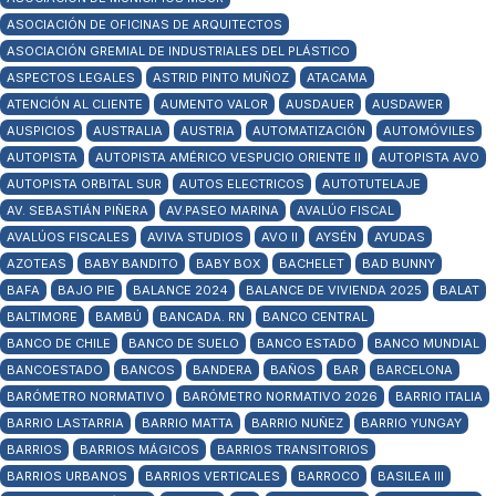
ASOCIACIÓN DE OFICINAS DE ARQUITECTOS
ASOCIACIÓN GREMIAL DE INDUSTRIALES DEL PLÁSTICO
ASPECTOS LEGALES
ASTRID PINTO MUÑOZ
ATACAMA
ATENCIÓN AL CLIENTE
AUMENTO VALOR
AUSDAUER
AUSDAWER
AUSPICIOS
AUSTRALIA
AUSTRIA
AUTOMATIZACIÓN
AUTOMÓVILES
AUTOPISTA
AUTOPISTA AMÉRICO VESPUCIO ORIENTE II
AUTOPISTA AVO
AUTOPISTA ORBITAL SUR
AUTOS ELECTRICOS
AUTOTUTELAJE
AV. SEBASTIÁN PIÑERA
AV.PASEO MARINA
AVALÚO FISCAL
AVALÚOS FISCALES
AVIVA STUDIOS
AVO II
AYSÉN
AYUDAS
AZOTEAS
BABY BANDITO
BABY BOX
BACHELET
BAD BUNNY
BAFA
BAJO PIE
BALANCE 2024
BALANCE DE VIVIENDA 2025
BALAT
BALTIMORE
BAMBÚ
BANCADA. RN
BANCO CENTRAL
BANCO DE CHILE
BANCO DE SUELO
BANCO ESTADO
BANCO MUNDIAL
BANCOESTADO
BANCOS
BANDERA
BAÑOS
BAR
BARCELONA
BARÓMETRO NORMATIVO
BARÓMETRO NORMATIVO 2026
BARRIO ITALIA
BARRIO LASTARRIA
BARRIO MATTA
BARRIO NUÑEZ
BARRIO YUNGAY
BARRIOS
BARRIOS MÁGICOS
BARRIOS TRANSITORIOS
BARRIOS URBANOS
BARRIOS VERTICALES
BARROCO
BASILEA III