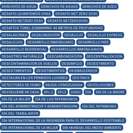
DERECHOS DE AGUA
DERECHOS DE AGUAS
DERECHOS DE ASEO
DESAFÍO LEVANTEMOS CHILE
DESAFÍO NET ZERO 2030
DESAFÍO NETZERO 2030
DESAFÍO NETZERO2030
DESAFÍOS TÚNEL SUBMARINO 45 METROS DE PROFUNDIDAD
DESALADORAS
DESALINIZACIÓN
DESALOJO
DESALOJO EXPRESS
DESALOJOS
DESARROLLO INMOBILIARIO
DESARROLLO PAÍS
DESARROLLO RESIDENCIAL
DESARROLLOS INMOBILIARIOS
DESASTRES NATURALES
DESCARBONIZACIÓN
DESCENTRALIZACIÓN
DESCONTAMINACIÓN DE SUELOS
DESEMPLEO
DESESTIMIENTO
DESESTIMIENTOS
DESISTIMIENTOS
DESMALEZADOS
DESTACAN EN LOS PRIMEROS LUGARES
DESTINOS
DETECTORES DE HUMO
DEUDA CONSOLIDADA
DEVOLUCIONES
DEVUELVEME MI CASA
DFL 2
DFL2
DGAC
DIA
DÍA DE LA MADRE
DÍA DE LA MUJER
DÍA DE LOS PATRIMONIOS
DÍA DEL ADMINISTRADOR Y ADMINISTRADORA
DÍA DEL PATRIMONIO
DÍA DEL TRABAJADOR
DÍA INTERNACIONAL DE LA INGENIERÍA PARA EL DESARROLLO SOSTENIBLE
DÍA INTERNACIONAL DE LA MUJER
DÍA MUNDIAL DEL MEDIO AMBIENTE