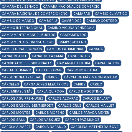
CÁMARA DEL SENADO
CÁMARA NACIONAL DE COMERCIO
CÁMARA NACIONAL DE COMERCIO (CNC)
CÁMARAS
CAMBIO CLIMÁTICO
CAMBIO DE MANDO
CAMBORIÚ
CAMBRIDGE
CAMINO COSTERO
CAMINO INTERNACIONAL
CAMINO VICUÑA YENDEGAIA
CAMPAMENTO MANUEL BUSTOS
CAMPAMENTOS
CAMPAMENTOS TRANSITORIOS
CAMPO CHILENO
CAMPO DUNAR CONCÓN
CAMPUS PATRIMONIAL
CANADÁ
CANAL BEAGLE
CANAL DE PANAMÁ
CANDIDATOS
CANDIDATOS PRESIDENCIALES
CAP ARQUITECTURA
CAPACITACIÓN
CAPITAL HUMANO
CAPITALIZARME
CARBONO NEUTRAL
CARBONONEUTRALIDAD
CÁRCEL
CÁRCEL DE MÁXIMA SEGURIDAD
CÁRCELES
CARGADORES ELÉCTRICOS
CARIBE
CARILÓ
CARL MIKAEL STÅL
CARLA QUIROGA
CARLO D'AGOSTINO
CARLOS AGUIRRE-NUÑEZ
CARLOS ALCARAZ
CARLOS BALART
CARLOS BASCOU BENTJERODT
CARLOS CRUZ
CARLOS MAILLET
CARLOS MONTES
CARLOS MORENO
CARLOS PARADA MEYER
CARLOS SAUL
CARLOS VÁSQUEZ
CARMEN PAZ MUÑOZ
CAROLA ÁLVAREZ
CAROLA NARANJO
CAROLINA MATTHEI DA BOVE