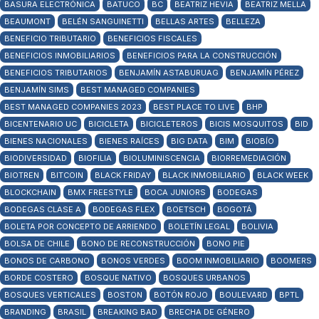
BASURA ELECTRÓNICA
BATUCO
BC
BEATRIZ HEVIA
BEATRIZ MELLA
BEAUMONT
BELÉN SANGUINETTI
BELLAS ARTES
BELLEZA
BENEFICIO TRIBUTARIO
BENEFICIOS FISCALES
BENEFICIOS INMOBILIARIOS
BENEFICIOS PARA LA CONSTRUCCIÓN
BENEFICIOS TRIBUTARIOS
BENJAMÍN ASTABURUAG
BENJAMÍN PÉREZ
BENJAMÍN SIMS
BEST MANAGED COMPANIES
BEST MANAGED COMPANIES 2023
BEST PLACE TO LIVE
BHP
BICENTENARIO UC
BICICLETA
BICICLETEROS
BICIS MOSQUITOS
BID
BIENES NACIONALES
BIENES RAÍCES
BIG DATA
BIM
BIOBÍO
BIODIVERSIDAD
BIOFILIA
BIOLUMINISCENCIA
BIORREMEDIACIÓN
BIOTREN
BITCOIN
BLACK FRIDAY
BLACK INMOBILIARIO
BLACK WEEK
BLOCKCHAIN
BMX FREESTYLE
BOCA JUNIORS
BODEGAS
BODEGAS CLASE A
BODEGAS FLEX
BOETSCH
BOGOTÁ
BOLETA POR CONCEPTO DE ARRIENDO
BOLETÍN LEGAL
BOLIVIA
BOLSA DE CHILE
BONO DE RECONSTRUCCIÓN
BONO PIE
BONOS DE CARBONO
BONOS VERDES
BOOM INMOBILIARIO
BOOMERS
BORDE COSTERO
BOSQUE NATIVO
BOSQUES URBANOS
BOSQUES VERTICALES
BOSTON
BOTÓN ROJO
BOULEVARD
BPTL
BRANDING
BRASIL
BREAKING BAD
BRECHA DE GÉNERO