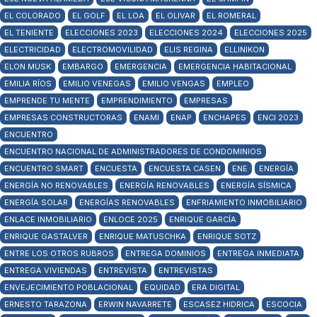
EL COLORADO
EL GOLF
EL LOA
EL OLIVAR
EL ROMERAL
EL TENIENTE
ELECCIONES 2023
ELECCIONES 2024
ELECCIONES 2025
ELECTRICIDAD
ELECTROMOVILIDAD
ELIS REGINA
ELLINIKON
ELON MUSK
EMBARGO
EMERGENCIA
EMERGENCIA HABITACIONAL
EMILIA RÍOS
EMILIO VENEGAS
EMILIO VENGAS
EMPLEO
EMPRENDE TU MENTE
EMPRENDIMIENTO
EMPRESAS
EMPRESAS CONSTRUCTORAS
ENAMI
ENAP
ENCHAPES
ENCI 2023
ENCUENTRO
ENCUENTRO NACIONAL DE ADMINISTRADORES DE CONDOMINIOS
ENCUENTRO SMART
ENCUESTA
ENCUESTA CASEN
ENE
ENERGÍA
ENERGÍA NO RENOVABLES
ENERGÍA RENOVABLES
ENERGÍA SÍSMICA
ENERGÍA SOLAR
ENERGÍAS RENOVABLES
ENFRIAMIENTO INMOBILIARIO
ENLACE INMOBILIARIO
ENLOCE 2025
ENRIQUE GARCÍA
ENRIQUE GASTALVER
ENRIQUE MATUSCHKA
ENRIQUE SOTZ
ENTRE LOS OTROS RUBROS
ENTREGA DOMINIOS
ENTREGA INMEDIATA
ENTREGA VIVIENDAS
ENTREVISTA
ENTREVISTAS
ENVEJECIMIENTO POBLACIONAL
EQUIDAD
ERA DIGITAL
ERNESTO TARAZONA
ERWIN NAVARRETE
ESCASEZ HIDRICA
ESCOCIA