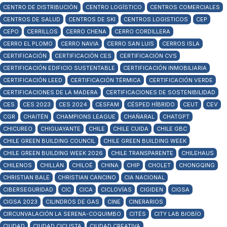
CENTRO DE DISTRIBUCIÓN
CENTRO LOGÍSTICO
CENTROS COMERCIALES
CENTROS DE SALUD
CENTROS DE SKI
CENTROS LOGISTICOS
CEP
CEPO
CERRILLOS
CERRO CHENA
CERRO CORDILLERA
CERRO EL PLOMO
CERRO NAVIA
CERRO SAN LUIS
CERROS ISLA
CERTIFICACIÓN
CERTIFICACIÓN CES
CERTIFICACIÓN CVS
CERTIFICACIÓN EDIFICIO SUSTENTABLE
CERTIFICACIÓN INMOBILIARIA
CERTIFICACIÓN LEED
CERTIFICACIÓN TÉRMICA
CERTIFICACIÓN VERDE
CERTIFICACIONES DE LA MADERA
CERTIFICACIONES DE SOSTENIBILIDAD
CES
CES 2023
CES 2024
CESFAM
CÉSPED HÍBRIDO
CEUT
CEV
CGR
CHAITÉN
CHAMPIONS LEAGUE
CHAÑARAL
CHATGPT
CHICUREO
CHIGUAYANTE
CHILE
CHILE CUIDA
CHILE GBC
CHILE GREEN BUILDING COUNCIL
CHILE GREEN BUILDING WEEK
CHILE GREEN BUILDING WEEK 2026
CHILE TRANSPARENTE
CHILEHAUS
CHILENOS
CHILLÁN
CHILOÉ
CHINA
CHIP
CHOLET
CHONGQING
CHRISTIAN BALE
CHRISTIAN CANCINO
CIA NACIONAL
CIBERSEGURIDAD
CIC
CICA
CICLOVÍAS
CIGIDEN
CIGSA
CIGSA 2023
CILINDROS DE GAS
CINE
CINERARIOS
CIRCUNVALACIÓN LA SERENA-COQUIMBO
CITÉS
CITY LAB BIOBÍO
CIUDAD
CIUDAD CICLISTA
CIUDAD CREATIVA