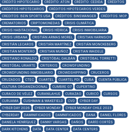
CRÉDITO HIPOTECARIO
CRÉDITO: ATON
CRÉDITO: CEDIDA
CRÉDITOS
CRÉDITOS HIPOTECARIOS
CRÉDITOS HIPOTECARIOS VERDES
CREDITOS: BEIN SPORTS USA
CRÉDITOS: BINSWANGER
CRÉDITOS: MOP
CREMATORIOS
CRIPTOMONEDAS
CRISIS CLIMÁTICA
CRISIS HABITACIONAL
CRISIS HÍDRICA
CRISIS INMOBILIARIA
CRISIS URBANA
CRISTIÁN ARMAS MOREL
CRISTIAN HARNISCH
CRISTIÁN LECAROS
CRISTIÁN MARTÍNEZ
CRISTIÁN MONCKEBERG
CRISTIÁN MONTERO
CRISTIAN MUÑOZ
CRISTIAN WAIDELE
CRISTIANO RONALDO
CRISTÓBAL GALBÁN
CRISTÓBAL TORRETTI
CRISTÓBAL URIARTE
CRITERIOS
CROWDFUNDING
CROWDFUNDING INMOBILIARIO
CROWDSHIPPING
CRUCEROS
CRUZADOS
CTEC
CUARTEL
CUARTEL PDI
CUBA
CUENTA PÚBLICA
CULTURA ORGANIZACIONAL
CUMBRE G7
CUPERTINO
CURACO DE VÉLEZ
CURANILAHUE
CURAZAO
CURICÓ
CURSOS
CURUAMA
CUSHMAN & WAKEFIELD
CVD
CYBER DAY
CYBER DAY 2026
CYBER MONDAY
CYBER MONDAY CHILE 2023
CYBERDAY
DAMINIFICADOS
DAMNIFICADOS
DANA
DANIEL FLORES
DANIELA HENRÍQUEZ
DANNY VARGAS
DAÑOS
DARÍO CORTÉS
DARK KITCHENS
DATA
DATA CENTER
DATA CENTERS