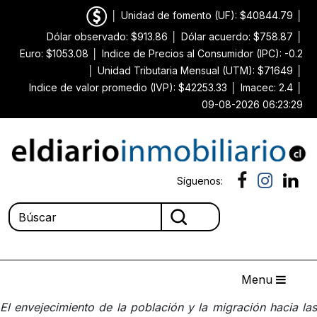
│
Unidad de fomento (UF): $40844.79
│
Dólar observado: $913.86
│
Dólar acuerdo: $758.87
│
Euro: $1053.08
│
Indice de Precios al Consumidor (IPC): -0.2
│
Unidad Tributaria Mensual (UTM): $71649
│
Indice de valor promedio (IVP): $42253.33
│
Imacec: 2.4
│
09-08-2026 06:23:29
Síguenos:
Menu
El envejecimiento de la población y la migración hacia las