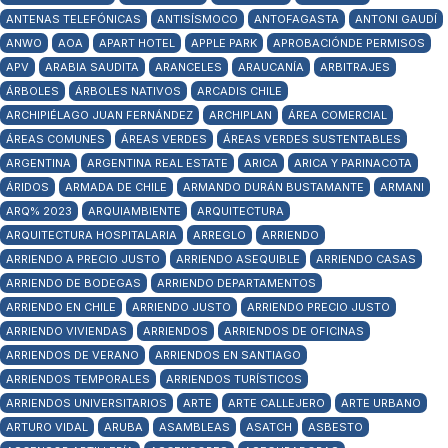
ANTENAS TELEFÓNICAS
ANTISÍSMOCO
ANTOFAGASTA
ANTONI GAUDÍ
ANWO
AOA
APART HOTEL
APPLE PARK
APROBACIÓNDE PERMISOS
APV
ARABIA SAUDITA
ARANCELES
ARAUCANÍA
ARBITRAJES
ÁRBOLES
ÁRBOLES NATIVOS
ARCADIS CHILE
ARCHIPIÉLAGO JUAN FERNÁNDEZ
ARCHIPLAN
ÁREA COMERCIAL
ÁREAS COMUNES
ÁREAS VERDES
ÁREAS VERDES SUSTENTABLES
ARGENTINA
ARGENTINA REAL ESTATE
ARICA
ARICA Y PARINACOTA
ÁRIDOS
ARMADA DE CHILE
ARMANDO DURÁN BUSTAMANTE
ARMANI
ARQ% 2023
ARQUIAMBIENTE
ARQUITECTURA
ARQUITECTURA HOSPITALARIA
ARREGLO
ARRIENDO
ARRIENDO A PRECIO JUSTO
ARRIENDO ASEQUIBLE
ARRIENDO CASAS
ARRIENDO DE BODEGAS
ARRIENDO DEPARTAMENTOS
ARRIENDO EN CHILE
ARRIENDO JUSTO
ARRIENDO PRECIO JUSTO
ARRIENDO VIVIENDAS
ARRIENDOS
ARRIENDOS DE OFICINAS
ARRIENDOS DE VERANO
ARRIENDOS EN SANTIAGO
ARRIENDOS TEMPORALES
ARRIENDOS TURÍSTICOS
ARRIENDOS UNIVERSITARIOS
ARTE
ARTE CALLEJERO
ARTE URBANO
ARTURO VIDAL
ARUBA
ASAMBLEAS
ASATCH
ASBESTO