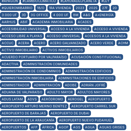
#APAGÓN
#CAMBIOCLIMÁTICO
#LAHORADELPLANETA
#LEY
#QUIEROMIBARRIO
18/O
1RA VIVIENDA
2023
2025
27F
2D
3.000 UF
3D
3G OFFICE
4.000 UF
8M
A&G
A+ENERGÍA
AARHUS
ABIF
ACADEMIA INMOBILIARIA
ACADES
ACCESIBILIDAD UNIVERSAL
ACCESO A LA VIVIENDA
ACCESO A VIVIENDA
ACCESO LIBRE A PLAYAS
ACCESO UNIVERSAL
ACCESOS A LA VIVIENDA
ACCUC
ACERA
ACERO
ACERO GALVANIZADO
ACERO VERDE
ACHM
ACTIVO INMOBILIARIO
ACTIVOS INMOBILIARIOS
ACUERDO PORTUARIO POR VALPARAÍSO
ACUSACIÓN CONSTITUCIONAL
ADACTIVA
ADMINISTRACIÓN COMUNIDADES
ADMINISTRACIÓN DE CONDOMINIOS
ADMINISTRACIÓN EDIFICIOS
ADMINISTRACIÓN INMOBILIARIA
ADMINISTRACIONES DE EDIFICIOS
ADMINISTRADOR
ADMINITRACIÓN
ADOBE
ADRIÁN JOFRÉ
ADUANA DE VALPARAÍSO
ADULTO MAYOR
ADULTOS MAYORES
ADUS LATAM
ADVS
AERÓDROMO
AEROGEL
AEROPUERTO
AEROPUERTO ARTURO MERINO BENÍTEZ
AEROPUERTO CARRIEL SUR
AEROPUERTO DE BARAJAS
AEROPUERTO DE DUBAI
AEROPUERTO DE LA ARAUCANÍA
AEROPUERTO NUEVO PUDAHUEL
AEROPUERTOS
AFP
ÁFRICA
AGOP
AGS
AGUA
AGUAS GRISES