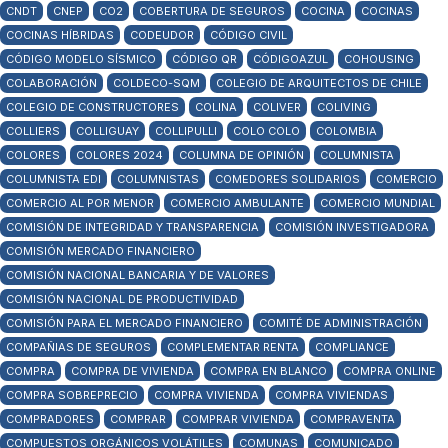
CNDT
CNEP
CO2
COBERTURA DE SEGUROS
COCINA
COCINAS
COCINAS HÍBRIDAS
CODEUDOR
CÓDIGO CIVIL
CÓDIGO MODELO SÍSMICO
CÓDIGO QR
CÓDIGOAZUL
COHOUSING
COLABORACIÓN
COLDECO-SQM
COLEGIO DE ARQUITECTOS DE CHILE
COLEGIO DE CONSTRUCTORES
COLINA
COLIVER
COLIVING
COLLIERS
COLLIGUAY
COLLIPULLI
COLO COLO
COLOMBIA
COLORES
COLORES 2024
COLUMNA DE OPINIÓN
COLUMNISTA
COLUMNISTA EDI
COLUMNISTAS
COMEDORES SOLIDARIOS
COMERCIO
COMERCIO AL POR MENOR
COMERCIO AMBULANTE
COMERCIO MUNDIAL
COMISIÓN DE INTEGRIDAD Y TRANSPARENCIA
COMISIÓN INVESTIGADORA
COMISIÓN MERCADO FINANCIERO
COMISIÓN NACIONAL BANCARIA Y DE VALORES
COMISIÓN NACIONAL DE PRODUCTIVIDAD
COMISIÓN PARA EL MERCADO FINANCIERO
COMITÉ DE ADMINISTRACIÓN
COMPAÑIAS DE SEGUROS
COMPLEMENTAR RENTA
COMPLIANCE
COMPRA
COMPRA DE VIVIENDA
COMPRA EN BLANCO
COMPRA ONLINE
COMPRA SOBREPRECIO
COMPRA VIVIENDA
COMPRA VIVIENDAS
COMPRADORES
COMPRAR
COMPRAR VIVIENDA
COMPRAVENTA
COMPUESTOS ORGÁNICOS VOLÁTILES
COMUNAS
COMUNICADO