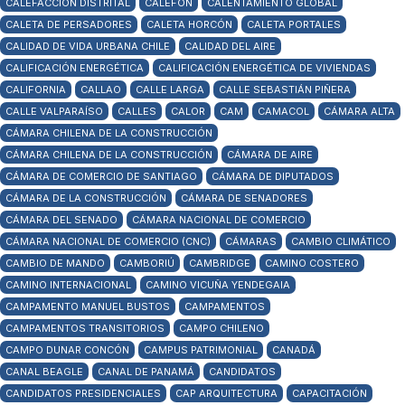
CALEFACCIÓN DISTRITAL
CALEFÓN
CALENTAMIENTO GLOBAL
CALETA DE PERSADORES
CALETA HORCÓN
CALETA PORTALES
CALIDAD DE VIDA URBANA CHILE
CALIDAD DEL AIRE
CALIFICACIÓN ENERGÉTICA
CALIFICACIÓN ENERGÉTICA DE VIVIENDAS
CALIFORNIA
CALLAO
CALLE LARGA
CALLE SEBASTIÁN PIÑERA
CALLE VALPARAÍSO
CALLES
CALOR
CAM
CAMACOL
CÁMARA ALTA
CÁMARA CHILENA DE LA CONSTRUCCIÓN
CÁMARA CHILENA DE LA CONSTRUCCIÓN
CÁMARA DE AIRE
CÁMARA DE COMERCIO DE SANTIAGO
CÁMARA DE DIPUTADOS
CÁMARA DE LA CONSTRUCCIÓN
CÁMARA DE SENADORES
CÁMARA DEL SENADO
CÁMARA NACIONAL DE COMERCIO
CÁMARA NACIONAL DE COMERCIO (CNC)
CÁMARAS
CAMBIO CLIMÁTICO
CAMBIO DE MANDO
CAMBORIÚ
CAMBRIDGE
CAMINO COSTERO
CAMINO INTERNACIONAL
CAMINO VICUÑA YENDEGAIA
CAMPAMENTO MANUEL BUSTOS
CAMPAMENTOS
CAMPAMENTOS TRANSITORIOS
CAMPO CHILENO
CAMPO DUNAR CONCÓN
CAMPUS PATRIMONIAL
CANADÁ
CANAL BEAGLE
CANAL DE PANAMÁ
CANDIDATOS
CANDIDATOS PRESIDENCIALES
CAP ARQUITECTURA
CAPACITACIÓN