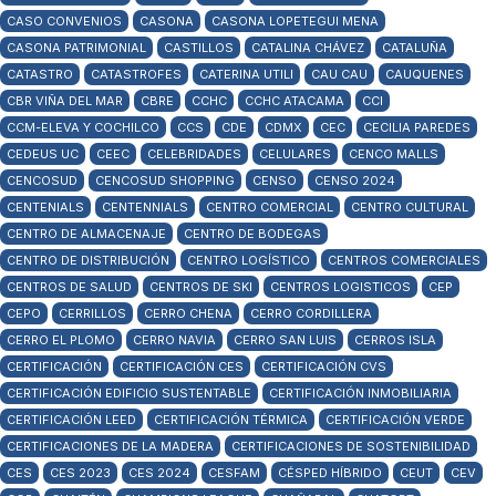
CASO CONVENIOS
CASONA
CASONA LOPETEGUI MENA
CASONA PATRIMONIAL
CASTILLOS
CATALINA CHÁVEZ
CATALUÑA
CATASTRO
CATASTROFES
CATERINA UTILI
CAU CAU
CAUQUENES
CBR VIÑA DEL MAR
CBRE
CCHC
CCHC ATACAMA
CCI
CCM-ELEVA Y COCHILCO
CCS
CDE
CDMX
CEC
CECILIA PAREDES
CEDEUS UC
CEEC
CELEBRIDADES
CELULARES
CENCO MALLS
CENCOSUD
CENCOSUD SHOPPING
CENSO
CENSO 2024
CENTENIALS
CENTENNIALS
CENTRO COMERCIAL
CENTRO CULTURAL
CENTRO DE ALMACENAJE
CENTRO DE BODEGAS
CENTRO DE DISTRIBUCIÓN
CENTRO LOGÍSTICO
CENTROS COMERCIALES
CENTROS DE SALUD
CENTROS DE SKI
CENTROS LOGISTICOS
CEP
CEPO
CERRILLOS
CERRO CHENA
CERRO CORDILLERA
CERRO EL PLOMO
CERRO NAVIA
CERRO SAN LUIS
CERROS ISLA
CERTIFICACIÓN
CERTIFICACIÓN CES
CERTIFICACIÓN CVS
CERTIFICACIÓN EDIFICIO SUSTENTABLE
CERTIFICACIÓN INMOBILIARIA
CERTIFICACIÓN LEED
CERTIFICACIÓN TÉRMICA
CERTIFICACIÓN VERDE
CERTIFICACIONES DE LA MADERA
CERTIFICACIONES DE SOSTENIBILIDAD
CES
CES 2023
CES 2024
CESFAM
CÉSPED HÍBRIDO
CEUT
CEV