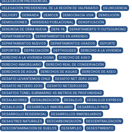
DELEGACIÓN PRESIDENCIAL
DELEGACIÓN PRESIDENCIAL DE LA REGIÓN DE VALPARAÍSO
DELINCUENCIA
DELIVERY
DEMANDA
DEMOCR
DEMOCRACIA VIVA
DEMOLICIÓN
DEMOLICIONES
DENSIDAD POBLACIONAL
DENSIFICACIÓN
DENUNCIA DE OBRA NUEVA
DEPA YA
DEPARTAMENTO TI OUTSOURCING
DEPARTAMENTOS
DEPARTAMENTOS EN ARRIENDO
DEPARTAMENTOS NUEVOS
DEPARTAMENTOS USADOS
DEPORTE
DEPORTES
DEPRECIACIÓN
DEPTHOUSES
DERECHO A LA VIVIENDA
DERECHO A LA VIVIENDA DIGNA
DERECHO DE ASEO
DERECHO INMOBILIARIO
DERECHO REAL DE CONSERVACIÓN
DERECHOS DE AGUA
DERECHOS DE AGUAS
DERECHOS DE ASEO
DESAFÍO LEVANTEMOS CHILE
DESAFÍO NET ZERO 2030
DESAFÍO NETZERO 2030
DESAFÍO NETZERO2030
DESAFÍOS TÚNEL SUBMARINO 45 METROS DE PROFUNDIDAD
DESALADORAS
DESALINIZACIÓN
DESALOJO
DESALOJO EXPRESS
DESALOJOS
DESARROLLO INMOBILIARIO
DESARROLLO PAÍS
DESARROLLO RESIDENCIAL
DESARROLLOS INMOBILIARIOS
DESASTRES NATURALES
DESCARBONIZACIÓN
DESCENTRALIZACIÓN
DESCONTAMINACIÓN DE SUELOS
DESEMPLEO
DESESTIMIENTO