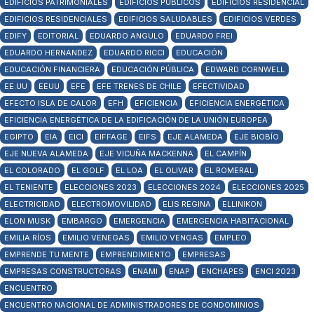
EDIFICIOS PATRIMONIALES
EDIFICIOS PÚBLICOS
EDIFICIOS RESIDENCIAL
EDIFICIOS RESIDENCIALES
EDIFICIOS SALUDABLES
EDIFICIOS VERDES
EDIFY
EDITORIAL
EDUARDO ANGULO
EDUARDO FREI
EDUARDO HERNANDEZ
EDUARDO RICCI
EDUCACIÓN
EDUCACIÓN FINANCIERA
EDUCACIÓN PÚBLICA
EDWARD CORNWELL
EE.UU
EEUU
EFE
EFE TRENES DE CHILE
EFECTIVIDAD
EFECTO ISLA DE CALOR
EFH
EFICIENCIA
EFICIENCIA ENERGÉTICA
EFICIENCIA ENERGÉTICA DE LA EDIFICACIÓN DE LA UNIÓN EUROPEA
EGIPTO
EIA
EICI
EIFFAGE
EIFS
EJE ALAMEDA
EJE BIOBÍO
EJE NUEVA ALAMEDA
EJE VICUÑA MACKENNA
EL CAMPÍN
EL COLORADO
EL GOLF
EL LOA
EL OLIVAR
EL ROMERAL
EL TENIENTE
ELECCIONES 2023
ELECCIONES 2024
ELECCIONES 2025
ELECTRICIDAD
ELECTROMOVILIDAD
ELIS REGINA
ELLINIKON
ELON MUSK
EMBARGO
EMERGENCIA
EMERGENCIA HABITACIONAL
EMILIA RÍOS
EMILIO VENEGAS
EMILIO VENGAS
EMPLEO
EMPRENDE TU MENTE
EMPRENDIMIENTO
EMPRESAS
EMPRESAS CONSTRUCTORAS
ENAMI
ENAP
ENCHAPES
ENCI 2023
ENCUENTRO
ENCUENTRO NACIONAL DE ADMINISTRADORES DE CONDOMINIOS