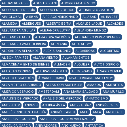
AGUAS RURALES
AGUSTÍN RIANI
AHORRO ACADÉMICO
AHORRO DE ENERGÍA
AHORRO ENERGÉTICO
AI TRANSFORMATION
AIM GLOBAL
AIRBNB
AIRE ACONDICIONADO
AL ASAD
AL-INVEST
ALAMEDA
ALBERGUES
ALBERTO BEITIA
ALCALDE JADUE
ALCALDES
ALEJANDRA AGUILAR
ALEJANDRA LUTFY
ALEJANDRA MUÑOZ
ALEJANDRA TAPIA
ALEJANDRA VALDÉS R
ALEJANDRO PEREZ SPENCER
ALEJANDRO WAHL HERRERA
ALEMANIA
ALEX ALEVY
ALEXANDRA BELAÚNDE
ALEXIS SÁNCHEZ
ALGARROBO
ALGORITMO
ALISON RAMÍREZ
ALLANAMIENTO
ALLANAMIENTOS
ALMACENAMIENTO DE BIENES
ALMADÉN
ALQUILER
ALTO HOSPICIO
ALTO LAS CONDES
ALTURAS MÁXIMAS
ALUMBRADO
ÁLVARO OLIVER
ÁLVARO OSSANDÓN
ÁLVARO RICARDI
ALVARO RICARDI MAC-EVOY
ALZA METRO CUADRADO
ALZAS COMBUSTIBLES
AMAZON
AMENITIES
AMÉRICO VESPUCIO
AMSTERDAM
ANA MARÍA SALGADO
ANA MURILLO
ANALISIS DE MERCADO
ANÁLISIS DEL MERCADO
ANATOCISMO
ANDES STR
ANDESS
ANDREA ÁVILA
ANDREA DÍAZ
ANDRÉS CELIS
ANDRÉS INNOCENTI GARCÍA
ANDRÉS PARDO
ANEF
ANFA
ANGELA LU
ANGÉLICA FIGUEROA
ANGÉLICA FIGUEROA VALENZUELA
ANGÉLICA GARCÍA
ANIMADORES
AÑO NUEVO
ANTÁRTICA