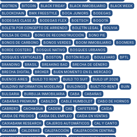
BIOTREN
BITCOIN
BLACK FRIDAY
BLACK INMOBILIARIO
BLACK WEEK
BLOCKCHAIN
BMX FREESTYLE
BOCA JUNIORS
BODEGAS
BODEGAS CLASE A
BODEGAS FLEX
BOETSCH
BOGOTÁ
BOLETA POR CONCEPTO DE ARRIENDO
BOLETÍN LEGAL
BOLIVIA
BOLSA DE CHILE
BONO DE RECONSTRUCCIÓN
BONO PIE
BONOS DE CARBONO
BONOS VERDES
BOOM INMOBILIARIO
BOOMERS
BORDE COSTERO
BOSQUE NATIVO
BOSQUES URBANOS
BOSQUES VERTICALES
BOSTON
BOTÓN ROJO
BOULEVARD
BPTL
BRANDING
BRASIL
BREAKING BAD
BRECHA DE GÉNERO
BRECHA DIGITAL
BROKER
BUEN MOMENTO EN EL MERCADO
BUENOS AIRES
BUILD TO RENT
BUILD TO SUIT
BUILD UP 2026
BUILDING INFORMATION MODELING
BUILDINGS
BUILT-TO-RENT
BUIN
BULGARIA
BURBUJA INMOBILIARIA
CABA
CABAÑAS
CABAÑAS PREMIUM
CABILDO
CABLE HUMBOLDT
CABO DE HORNOS
CABRERO
CACHAGUA
CADEM
CAE
CAFETERÍA
CAÍDA
CAÍDA DE PRECIOS
CAÍDA DEL EMPLEO
CAÍDA EN VENTAS
CAIXABANK RESEARCH
CAJEROS AUTOMÁTICOS
CAL Y CANTO
CALAMA
CALDERAS
CALEFACCIÓN
CALEFACCIÓN CENTRAL