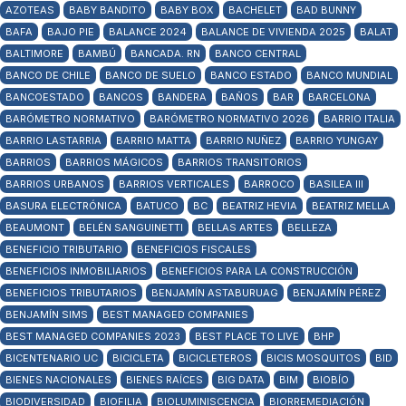
AZOTEAS
BABY BANDITO
BABY BOX
BACHELET
BAD BUNNY
BAFA
BAJO PIE
BALANCE 2024
BALANCE DE VIVIENDA 2025
BALAT
BALTIMORE
BAMBÚ
BANCADA. RN
BANCO CENTRAL
BANCO DE CHILE
BANCO DE SUELO
BANCO ESTADO
BANCO MUNDIAL
BANCOESTADO
BANCOS
BANDERA
BAÑOS
BAR
BARCELONA
BARÓMETRO NORMATIVO
BARÓMETRO NORMATIVO 2026
BARRIO ITALIA
BARRIO LASTARRIA
BARRIO MATTA
BARRIO NUÑEZ
BARRIO YUNGAY
BARRIOS
BARRIOS MÁGICOS
BARRIOS TRANSITORIOS
BARRIOS URBANOS
BARRIOS VERTICALES
BARROCO
BASILEA III
BASURA ELECTRÓNICA
BATUCO
BC
BEATRIZ HEVIA
BEATRIZ MELLA
BEAUMONT
BELÉN SANGUINETTI
BELLAS ARTES
BELLEZA
BENEFICIO TRIBUTARIO
BENEFICIOS FISCALES
BENEFICIOS INMOBILIARIOS
BENEFICIOS PARA LA CONSTRUCCIÓN
BENEFICIOS TRIBUTARIOS
BENJAMÍN ASTABURUAG
BENJAMÍN PÉREZ
BENJAMÍN SIMS
BEST MANAGED COMPANIES
BEST MANAGED COMPANIES 2023
BEST PLACE TO LIVE
BHP
BICENTENARIO UC
BICICLETA
BICICLETEROS
BICIS MOSQUITOS
BID
BIENES NACIONALES
BIENES RAÍCES
BIG DATA
BIM
BIOBÍO
BIODIVERSIDAD
BIOFILIA
BIOLUMINISCENCIA
BIORREMEDIACIÓN