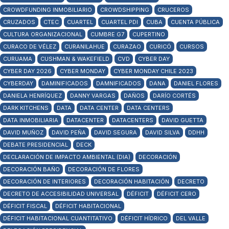
CROWDFUNDING INMOBILIARIO
CROWDSHIPPING
CRUCEROS
CRUZADOS
CTEC
CUARTEL
CUARTEL PDI
CUBA
CUENTA PÚBLICA
CULTURA ORGANIZACIONAL
CUMBRE G7
CUPERTINO
CURACO DE VÉLEZ
CURANILAHUE
CURAZAO
CURICÓ
CURSOS
CURUAMA
CUSHMAN & WAKEFIELD
CVD
CYBER DAY
CYBER DAY 2026
CYBER MONDAY
CYBER MONDAY CHILE 2023
CYBERDAY
DAMINIFICADOS
DAMNIFICADOS
DANA
DANIEL FLORES
DANIELA HENRÍQUEZ
DANNY VARGAS
DAÑOS
DARÍO CORTÉS
DARK KITCHENS
DATA
DATA CENTER
DATA CENTERS
DATA INMOBILIARIA
DATACENTER
DATACENTERS
DAVID GUETTA
DAVID MUÑOZ
DAVID PEÑA
DAVID SEGURA
DAVID SILVA
DDHH
DEBATE PRESIDENCIAL
DECK
DECLARACIÓN DE IMPACTO AMBIENTAL (DIA)
DECORACIÓN
DECORACIÓN BAÑO
DECORACIÓN DE FLORES
DECORACIÓN DE INTERIORES
DECORACIÓN HABITACIÓN
DECRETO
DECRETO DE ACCESIBILIDAD UNIVERSAL
DÉFICIT
DÉFICIT CERO
DÉFICIT FISCAL
DÉFICIT HABITACIONAL
DÉFICIT HABITACIONAL CUANTITATIVO
DÉFICIT HÍDRICO
DEL VALLE