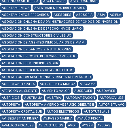
ASCENSOR ARTILLERÍA
ASCENSORES
ASEGURADORAS
ASENTAMIENTOS
ASENTAMIENTOS IRREGULARES
ASENTAMIENTOS PRECARIOS
ASESORES
ASESORIA
ASIA
ASIPLA
ASOCIACIÓN CHILENA DE ADMINISTRADORES DE FONDOS DE INVERSIÓN
ASOCIACIÓN CHILENA DE DERECHO INMOBILIARIO
ASOCIACIÓN CONSTRUCTORES CIVILES UC
ASOCIACIÓN DE AGENTES INMOBILIARIOS DE MIAMI
ASOCIACIÓN DE BANCOS E INSTITUCIONES
ASOCIACIÓN DE CONSTRUCTORES CIVILES UC
ASOCIACIÓN DE MUNICIPIOS MSUR
ASOCIACIÓN DE OFICINAS DE ARQUITECTOS
ASOCIACIÓN GREMIAL DE INDUSTRIALES DEL PLÁSTICO
ASPECTOS LEGALES
ASTRID PINTO MUÑOZ
ATACAMA
ATENCIÓN AL CLIENTE
AUMENTO VALOR
AUSDAUER
AUSDAWER
AUSPICIOS
AUSTRALIA
AUSTRIA
AUTOMATIZACIÓN
AUTOMÓVILES
AUTOPISTA
AUTOPISTA AMÉRICO VESPUCIO ORIENTE II
AUTOPISTA AVO
AUTOPISTA ORBITAL SUR
AUTOS ELECTRICOS
AUTOTUTELAJE
AV. SEBASTIÁN PIÑERA
AV.PASEO MARINA
AVALÚO FISCAL
AVALÚOS FISCALES
AVIVA STUDIOS
AVO II
AYSÉN
AYUDAS