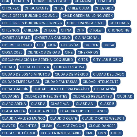
CGR
CHAITÉN
CHAMPIONS LEAGUE
CHAÑARAL
CHATGPT
CHICUREO
CHIGUAYANTE
CHILE
CHILE CUIDA
CHILE GBC
CHILE GREEN BUILDING COUNCIL
CHILE GREEN BUILDING WEEK
CHILE GREEN BUILDING WEEK 2026
CHILE TRANSPARENTE
CHILEHAUS
CHILENOS
CHILLÁN
CHILOÉ
CHINA
CHIP
CHOLET
CHONGQING
CHRISTIAN BALE
CHRISTIAN CANCINO
CIA NACIONAL
CIBERSEGURIDAD
CIC
CICA
CICLOVÍAS
CIGIDEN
CIGSA
CIGSA 2023
CILINDROS DE GAS
CINE
CINERARIOS
CIRCUNVALACIÓN LA SERENA-COQUIMBO
CITÉS
CITY LAB BIOBÍO
CIUDAD
CIUDAD CICLISTA
CIUDAD CREATIVA
CIUDAD DE LOS 15 MINUTOS
CIUDAD DE MÉXICO
CIUDAD DEL CABO
CIUDAD EMPRESARIAL
CIUDAD FANTASMA
CIUDAD INTELIGENTE
CIUDAD JARDÍN
CIUDAD PUERTO DE VALPARAÍSO
CIUDADANÍA
CIUDADES
CIUDADES INTELIGENTES
CIUDADES RESILENTES
CIUDHAD
CLARO ARENA
CLASE A
CLASE A/A+
CLASE AA+
CLASE B
CLASE MEDIA
CLAUDIA PETIT
CLAUDIA POBLETE ILLANES
CLAUDIA VALDÉS MUÑOZ
CLAUDIO OLATE
CLAUDIO ORTIZ WELSCH
CLAVES
CLIENTES
CLIMA
CLIMATIZACIÓN
CLOUD DANCER
CLUBES DE FÚTBOL
CLUSTER INMOBILIARIO
CMF
CMN
CMPC