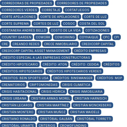
CORREDORAS DE PROPIEDADES
CORREDORES DE PROPIEDADES
CORREDORES VERDES
CORRETAJE
CORTAFUEGOS
CORTE APELACIONES
CORTE DE APELACIONES
CORTE DE LUZ
CORTE SUPREMA
CORTES DE LUZ
COSOC
COSTA DEL SOL
COSTANERA ANDRÉS BELLO
COSTO DE LA VIDA
COTIZACIONES
COUNTRY GARDEN
COWORK
COWORKING
COYHAIQUE
CPC
CPI
CRE
CREANDO REDES
CRECE INMOBILIARIO
CREDICORP CAPITAL
CREDICORP CAPITAL ASSET MANAGEMENT
CRÉDITO EMPRESAS
CRÉDITO ESPECIAL A LAS EMPRESAS CONSTRUCTORAS
CRÉDITO HIPOTECARIO
CRÉDITO: ATON
CRÉDITO: CEDIDA
CRÉDITOS
CRÉDITOS HIPOTECARIOS
CRÉDITOS HIPOTECARIOS VERDES
CREDITOS: BEIN SPORTS USA
CRÉDITOS: BINSWANGER
CRÉDITOS: MOP
CREMATORIOS
CRIPTOMONEDAS
CRISIS CLIMÁTICA
CRISIS HABITACIONAL
CRISIS HÍDRICA
CRISIS INMOBILIARIA
CRISIS URBANA
CRISTIÁN ARMAS MOREL
CRISTIAN HARNISCH
CRISTIÁN LECAROS
CRISTIÁN MARTÍNEZ
CRISTIÁN MONCKEBERG
CRISTIÁN MONTERO
CRISTIAN MUÑOZ
CRISTIAN WAIDELE
CRISTIANO RONALDO
CRISTÓBAL GALBÁN
CRISTÓBAL TORRETTI
CRISTÓBAL URIARTE
CRITERIOS
CROWDFUNDING