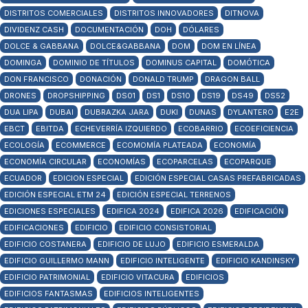
DISTRITOS COMERCIALES
DISTRITOS INNOVADORES
DITNOVA
DIVIDENZ CASH
DOCUMENTACIÓN
DOH
DÓLARES
DOLCE & GABBANA
DOLCE&GABBANA
DOM
DOM EN LÍNEA
DOMINGA
DOMINIO DE TÍTULOS
DOMINUS CAPITAL
DOMÓTICA
DON FRANCISCO
DONACIÓN
DONALD TRUMP
DRAGON BALL
DRONES
DROPSHIPPING
DS01
DS1
DS10
DS19
DS49
DS52
DUA LIPA
DUBAI
DUBRAZKA JARA
DUKI
DUNAS
DYLANTERO
E2E
EBCT
EBITDA
ECHEVERRÍA IZQUIERDO
ECOBARRIO
ECOEFICIENCIA
ECOLOGÍA
ECOMMERCE
ECOMOMÍA PLATEADA
ECONOMÍA
ECONOMÍA CIRCULAR
ECONOMÍAS
ECOPARCELAS
ECOPARQUE
ECUADOR
EDICION ESPECIAL
EDICIÓN ESPECIAL CASAS PREFABRICADAS
EDICIÓN ESPECIAL ETM 24
EDICIÓN ESPECIAL TERRENOS
EDICIONES ESPECIALES
EDIFICA 2024
EDIFICA 2026
EDIFICACIÓN
EDIFICACIONES
EDIFICIO
EDIFICIO CONSISTORIAL
EDIFICIO COSTANERA
EDIFICIO DE LUJO
EDIFICIO ESMERALDA
EDIFICIO GUILLERMO MANN
EDIFICIO INTELIGENTE
EDIFICIO KANDINSKY
EDIFICIO PATRIMONIAL
EDIFICIO VITACURA
EDIFICIOS
EDIFICIOS FANTASMAS
EDIFICIOS INTELIGENTES