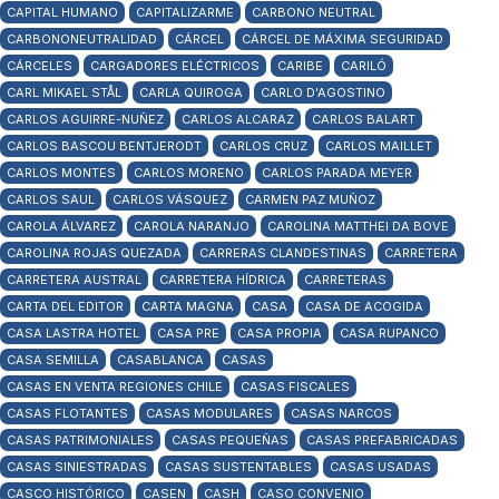
CAPITAL HUMANO
CAPITALIZARME
CARBONO NEUTRAL
CARBONONEUTRALIDAD
CÁRCEL
CÁRCEL DE MÁXIMA SEGURIDAD
CÁRCELES
CARGADORES ELÉCTRICOS
CARIBE
CARILÓ
CARL MIKAEL STÅL
CARLA QUIROGA
CARLO D'AGOSTINO
CARLOS AGUIRRE-NUÑEZ
CARLOS ALCARAZ
CARLOS BALART
CARLOS BASCOU BENTJERODT
CARLOS CRUZ
CARLOS MAILLET
CARLOS MONTES
CARLOS MORENO
CARLOS PARADA MEYER
CARLOS SAUL
CARLOS VÁSQUEZ
CARMEN PAZ MUÑOZ
CAROLA ÁLVAREZ
CAROLA NARANJO
CAROLINA MATTHEI DA BOVE
CAROLINA ROJAS QUEZADA
CARRERAS CLANDESTINAS
CARRETERA
CARRETERA AUSTRAL
CARRETERA HÍDRICA
CARRETERAS
CARTA DEL EDITOR
CARTA MAGNA
CASA
CASA DE ACOGIDA
CASA LASTRA HOTEL
CASA PRE
CASA PROPIA
CASA RUPANCO
CASA SEMILLA
CASABLANCA
CASAS
CASAS EN VENTA REGIONES CHILE
CASAS FISCALES
CASAS FLOTANTES
CASAS MODULARES
CASAS NARCOS
CASAS PATRIMONIALES
CASAS PEQUEÑAS
CASAS PREFABRICADAS
CASAS SINIESTRADAS
CASAS SUSTENTABLES
CASAS USADAS
CASCO HISTÓRICO
CASEN
CASH
CASO CONVENIO