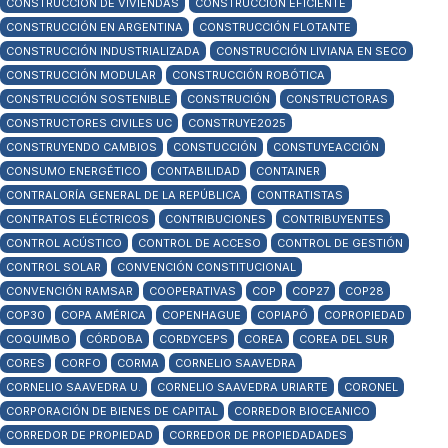
CONSTRUCCIÓN DE VIVIENDAS
CONSTRUCCIÓN EFICIENTE
CONSTRUCCIÓN EN ARGENTINA
CONSTRUCCIÓN FLOTANTE
CONSTRUCCIÓN INDUSTRIALIZADA
CONSTRUCCIÓN LIVIANA EN SECO
CONSTRUCCIÓN MODULAR
CONSTRUCCIÓN ROBÓTICA
CONSTRUCCIÓN SOSTENIBLE
CONSTRUCIÓN
CONSTRUCTORAS
CONSTRUCTORES CIVILES UC
CONSTRUYE2025
CONSTRUYENDO CAMBIOS
CONSTUCCIÓN
CONSTUYEACCIÓN
CONSUMO ENERGÉTICO
CONTABILIDAD
CONTAINER
CONTRALORÍA GENERAL DE LA REPÚBLICA
CONTRATISTAS
CONTRATOS ELÉCTRICOS
CONTRIBUCIONES
CONTRIBUYENTES
CONTROL ACÚSTICO
CONTROL DE ACCESO
CONTROL DE GESTIÓN
CONTROL SOLAR
CONVENCIÓN CONSTITUCIONAL
CONVENCIÓN RAMSAR
COOPERATIVAS
COP
COP27
COP28
COP30
COPA AMÉRICA
COPENHAGUE
COPIAPÓ
COPROPIEDAD
COQUIMBO
CÓRDOBA
CORDYCEPS
COREA
COREA DEL SUR
CORES
CORFO
CORMA
CORNELIO SAAVEDRA
CORNELIO SAAVEDRA U.
CORNELIO SAAVEDRA URIARTE
CORONEL
CORPORACIÓN DE BIENES DE CAPITAL
CORREDOR BIOCEANICO
CORREDOR DE PROPIEDAD
CORREDOR DE PROPIEDADADES