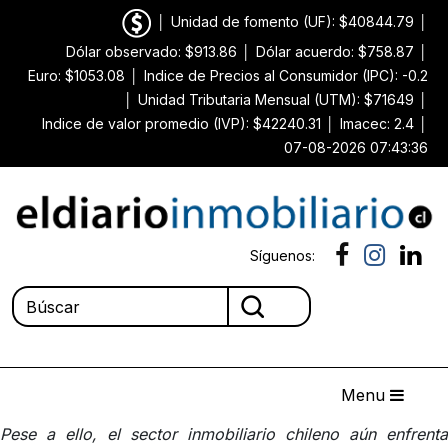
│
Unidad de fomento (UF): $40844.79
│
Dólar observado: $913.86
│
Dólar acuerdo: $758.87
│
Euro: $1053.08
│
Indice de Precios al Consumidor (IPC): -0.2
│
Unidad Tributaria Mensual (UTM): $71649
│
Indice de valor promedio (IVP): $42240.31
│
Imacec: 2.4
│
07-08-2026 07:43:36
Síguenos:
Menu
Pese a ello, el sector inmobiliario chileno aún enfrenta