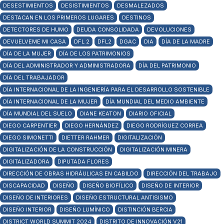
DESESTIMIENTOS
DESISTIMIENTOS
DESMALEZADOS
DESTACAN EN LOS PRIMEROS LUGARES
DESTINOS
DETECTORES DE HUMO
DEUDA CONSOLIDADA
DEVOLUCIONES
DEVUELVEME MI CASA
DFL 2
DFL2
DGAC
DIA
DÍA DE LA MADRE
DÍA DE LA MUJER
DÍA DE LOS PATRIMONIOS
DÍA DEL ADMINISTRADOR Y ADMINISTRADORA
DÍA DEL PATRIMONIO
DÍA DEL TRABAJADOR
DÍA INTERNACIONAL DE LA INGENIERÍA PARA EL DESARROLLO SOSTENIBLE
DÍA INTERNACIONAL DE LA MUJER
DÍA MUNDIAL DEL MEDIO AMBIENTE
DÍA MUNDIAL DEL SUELO
DIANE KEATON
DIARIO OFICIAL
DIEGO CARPENTIER
DIEGO HERNÁNDEZ
DIEGO RODRÍGUEZ CORREA
DIEGO SIMONETTI
DIETTER RAHMER
DIGITALIZACIÓN
DIGITALIZACIÓN DE LA CONSTRUCCIÓN
DIGITALIZACIÓN MINERA
DIGITALIZADORA
DIPUTADA FLORES
DIRECCIÓN DE OBRAS HIDRÁULICAS EN CABILDO
DIRECCIÓN DEL TRABAJO
DISCAPACIDAD
DISEÑO
DISEÑO BIOFÍLICO
DISEÑO DE INTERIOR
DISEÑO DE INTERIORES
DISEÑO ESTRUCTURAL ANTISISMO
DISEÑO INTERIOR
DISEÑO LUMÍNICO
DISTINCIÓN BERCIA
DISTRICT WORLD SUMMIT 2024
DISTRITO DE INNOVACIÓN V21