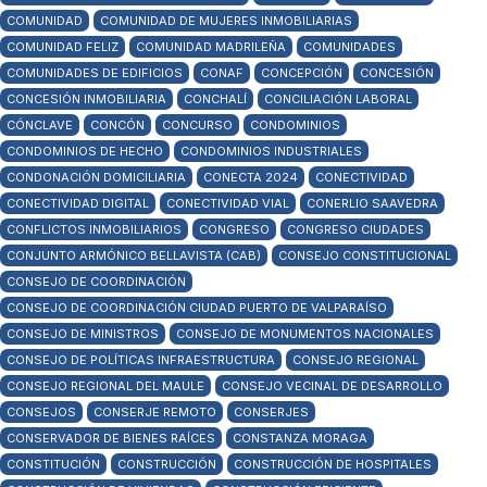
COMUNIDAD
COMUNIDAD DE MUJERES INMOBILIARIAS
COMUNIDAD FELIZ
COMUNIDAD MADRILEÑA
COMUNIDADES
COMUNIDADES DE EDIFICIOS
CONAF
CONCEPCIÓN
CONCESIÓN
CONCESIÓN INMOBILIARIA
CONCHALÍ
CONCILIACIÓN LABORAL
CÓNCLAVE
CONCÓN
CONCURSO
CONDOMINIOS
CONDOMINIOS DE HECHO
CONDOMINIOS INDUSTRIALES
CONDONACIÓN DOMICILIARIA
CONECTA 2024
CONECTIVIDAD
CONECTIVIDAD DIGITAL
CONECTIVIDAD VIAL
CONERLIO SAAVEDRA
CONFLICTOS INMOBILIARIOS
CONGRESO
CONGRESO CIUDADES
CONJUNTO ARMÓNICO BELLAVISTA (CAB)
CONSEJO CONSTITUCIONAL
CONSEJO DE COORDINACIÓN
CONSEJO DE COORDINACIÓN CIUDAD PUERTO DE VALPARAÍSO
CONSEJO DE MINISTROS
CONSEJO DE MONUMENTOS NACIONALES
CONSEJO DE POLÍTICAS INFRAESTRUCTURA
CONSEJO REGIONAL
CONSEJO REGIONAL DEL MAULE
CONSEJO VECINAL DE DESARROLLO
CONSEJOS
CONSERJE REMOTO
CONSERJES
CONSERVADOR DE BIENES RAÍCES
CONSTANZA MORAGA
CONSTITUCIÓN
CONSTRUCCIÓN
CONSTRUCCIÓN DE HOSPITALES