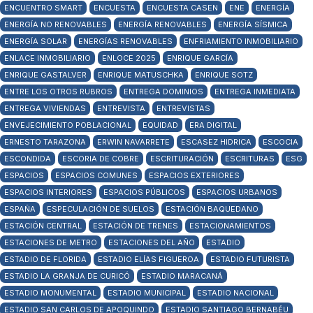
ENCUENTRO SMART
ENCUESTA
ENCUESTA CASEN
ENE
ENERGÍA
ENERGÍA NO RENOVABLES
ENERGÍA RENOVABLES
ENERGÍA SÍSMICA
ENERGÍA SOLAR
ENERGÍAS RENOVABLES
ENFRIAMIENTO INMOBILIARIO
ENLACE INMOBILIARIO
ENLOCE 2025
ENRIQUE GARCÍA
ENRIQUE GASTALVER
ENRIQUE MATUSCHKA
ENRIQUE SOTZ
ENTRE LOS OTROS RUBROS
ENTREGA DOMINIOS
ENTREGA INMEDIATA
ENTREGA VIVIENDAS
ENTREVISTA
ENTREVISTAS
ENVEJECIMIENTO POBLACIONAL
EQUIDAD
ERA DIGITAL
ERNESTO TARAZONA
ERWIN NAVARRETE
ESCASEZ HIDRICA
ESCOCIA
ESCONDIDA
ESCORIA DE COBRE
ESCRITURACIÓN
ESCRITURAS
ESG
ESPACIOS
ESPACIOS COMUNES
ESPACIOS EXTERIORES
ESPACIOS INTERIORES
ESPACIOS PÚBLICOS
ESPACIOS URBANOS
ESPAÑA
ESPECULACIÓN DE SUELOS
ESTACIÓN BAQUEDANO
ESTACIÓN CENTRAL
ESTACIÓN DE TRENES
ESTACIONAMIENTOS
ESTACIONES DE METRO
ESTACIONES DEL AÑO
ESTADIO
ESTADIO DE FLORIDA
ESTADIO ELÍAS FIGUEROA
ESTADIO FUTURISTA
ESTADIO LA GRANJA DE CURICÓ
ESTADIO MARACANÁ
ESTADIO MONUMENTAL
ESTADIO MUNICIPAL
ESTADIO NACIONAL
ESTADIO SAN CARLOS DE APOQUINDO
ESTADIO SANTIAGO BERNABÉU