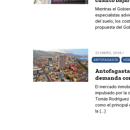
cuánto bajar
Mientras el Gobie
especialistas adv
del suelo, los co
propuesta del Gobi
22 ENERO, 2026 /
ANTOFAGASTA
VEN
Antofagasta 
demanda con
El mercado inmobil
impulsado por la d
Tomás Rodríguez B
como el principal 
la […]