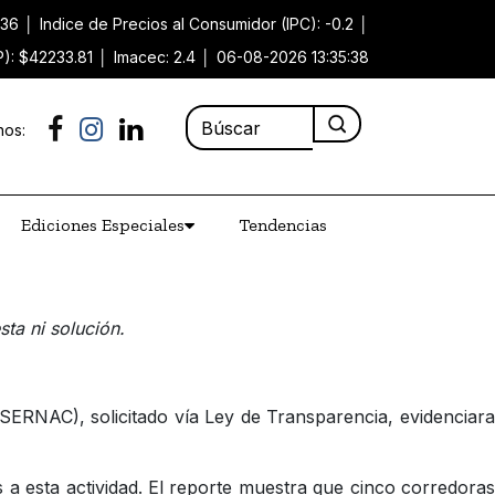
.36
│
Indice de Precios al Consumidor (IPC): -0.2
│
P): $42233.81
│
Imacec: 2.4
│
06-08-2026 13:35:38
nos:
Ediciones Especiales
Tendencias
ta ni solución.
(SERNAC), solicitado vía Ley de Transparencia, evidenciara
a esta actividad. El reporte muestra que cinco corredoras