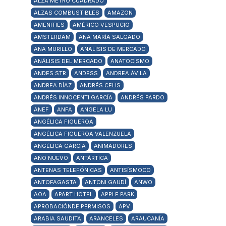
ALZA METRO CUADRADO
ALZAS COMBUSTIBLES
AMAZON
AMENITIES
AMÉRICO VESPUCIO
AMSTERDAM
ANA MARÍA SALGADO
ANA MURILLO
ANALISIS DE MERCADO
ANÁLISIS DEL MERCADO
ANATOCISMO
ANDES STR
ANDESS
ANDREA ÁVILA
ANDREA DÍAZ
ANDRÉS CELIS
ANDRÉS INNOCENTI GARCÍA
ANDRÉS PARDO
ANEF
ANFA
ANGELA LU
ANGÉLICA FIGUEROA
ANGÉLICA FIGUEROA VALENZUELA
ANGÉLICA GARCÍA
ANIMADORES
AÑO NUEVO
ANTÁRTICA
ANTENAS TELEFÓNICAS
ANTISÍSMOCO
ANTOFAGASTA
ANTONI GAUDÍ
ANWO
AOA
APART HOTEL
APPLE PARK
APROBACIÓNDE PERMISOS
APV
ARABIA SAUDITA
ARANCELES
ARAUCANÍA