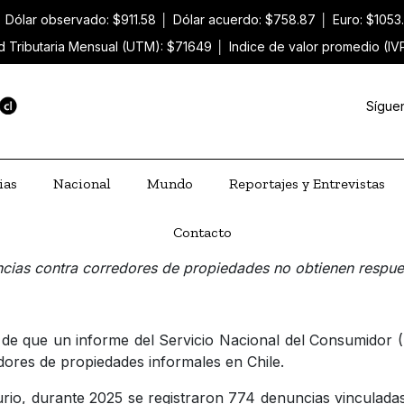
│
Dólar observado: $911.58
│
Dólar acuerdo: $758.87
│
Euro: $1053
d Tributaria Mensual (UTM): $71649
│
Indice de valor promedio (IV
Sígue
ias
Nacional
Mundo
Reportajes y Entrevistas
Contacto
cias contra corredores de propiedades no obtienen respues
o de que un informe del Servicio Nacional del Consumidor 
dores de propiedades informales en Chile.
io, durante 2025 se registraron 774 denuncias vinculadas 