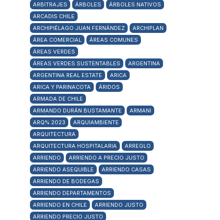
ARBITRAJES
ÁRBOLES
ÁRBOLES NATIVOS
ARCADIS CHILE
ARCHIPIÉLAGO JUAN FERNÁNDEZ
ARCHIPLAN
ÁREA COMERCIAL
ÁREAS COMUNES
ÁREAS VERDES
ÁREAS VERDES SUSTENTABLES
ARGENTINA
ARGENTINA REAL ESTATE
ARICA
ARICA Y PARINACOTA
ÁRIDOS
ARMADA DE CHILE
ARMANDO DURÁN BUSTAMANTE
ARMANI
ARQ% 2023
ARQUIAMBIENTE
ARQUITECTURA
ARQUITECTURA HOSPITALARIA
ARREGLO
ARRIENDO
ARRIENDO A PRECIO JUSTO
ARRIENDO ASEQUIBLE
ARRIENDO CASAS
ARRIENDO DE BODEGAS
ARRIENDO DEPARTAMENTOS
ARRIENDO EN CHILE
ARRIENDO JUSTO
ARRIENDO PRECIO JUSTO