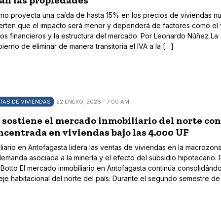
án las propiedades
rno proyecta una caída de hasta 15% en los precios de viviendas n
ierten que el impacto será menor y dependerá de factores como el 
stos financieros y la estructura del mercado. Por Leonardo Núñez La
erno de eliminar de manera transitoria el IVA a la […]
TAS DE VIVIENDAS
22 ENERO, 2026 - 7:00 AM
sostiene el mercado inmobiliario del norte co
centrada en viviendas bajo las 4.000 UF
iario en Antofagasta lidera las ventas de viviendas en la macrozona
emanda asociada a la minería y el efecto del subsidio hipotecario. 
otto El mercado inmobiliario en Antofagasta continúa consolidánd
eje habitacional del norte del país. Durante el segundo semestre de