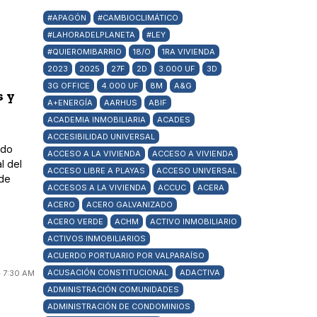
#APAGÓN
#CAMBIOCLIMÁTICO
#LAHORADELPLANETA
#LEY
#QUIEROMIBARRIO
18/O
1RA VIVIENDA
2023
2025
27F
2D
3.000 UF
3D
3G OFFICE
4.000 UF
8M
A&G
s y
A+ENERGÍA
AARHUS
ABIF
ACADEMIA INMOBILIARIA
ACADES
ACCESIBILIDAD UNIVERSAL
ado
ACCESO A LA VIVIENDA
ACCESO A VIVIENDA
l del
ACCESO LIBRE A PLAYAS
ACCESO UNIVERSAL
 de
ACCESOS A LA VIVIENDA
ACCUC
ACERA
ACERO
ACERO GALVANIZADO
ACERO VERDE
ACHM
ACTIVO INMOBILIARIO
ACTIVOS INMOBILIARIOS
ACUERDO PORTUARIO POR VALPARAÍSO
ACUSACIÓN CONSTITUCIONAL
ADACTIVA
 7:30 AM
ADMINISTRACIÓN COMUNIDADES
ADMINISTRACIÓN DE CONDOMINIOS