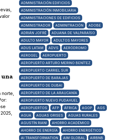
ADMINISTRACIÓN EDIFICIOS
uevas,
ADMINISTRACIÓN INMOBILIARIA
valor
ADMINISTRACIONES DE EDIFICIOS
ADMINISTRADOR
ADMINITRACIÓN
ADOBE
ADRIÁN JOFRÉ
ADUANA DE VALPARAÍSO
ADULTO MAYOR
ADULTOS MAYORES
ADUS LATAM
ADVS
AERÓDROMO
AEROGEL
AEROPUERTO
AEROPUERTO ARTURO MERINO BENÍTEZ
AEROPUERTO CARRIEL SUR
n una
AEROPUERTO DE BARAJAS
AEROPUERTO DE DUBAI
 norte,
AEROPUERTO DE LA ARAUCANÍA
Por:
AEROPUERTO NUEVO PUDAHUEL
ose
AEROPUERTOS
AFP
ÁFRICA
AGOP
AGS
 2025,
AGUA
AGUAS GRISES
AGUAS RURALES
AGUSTÍN RIANI
AHORRO ACADÉMICO
AHORRO DE ENERGÍA
AHORRO ENERGÉTICO
AI TRANSFORMATION
AIM GLOBAL
AIRBNB