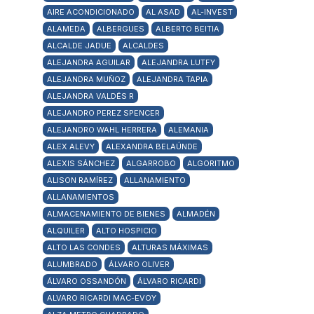
AIRE ACONDICIONADO
AL ASAD
AL-INVEST
ALAMEDA
ALBERGUES
ALBERTO BEITIA
ALCALDE JADUE
ALCALDES
ALEJANDRA AGUILAR
ALEJANDRA LUTFY
ALEJANDRA MUÑOZ
ALEJANDRA TAPIA
ALEJANDRA VALDÉS R
ALEJANDRO PEREZ SPENCER
ALEJANDRO WAHL HERRERA
ALEMANIA
ALEX ALEVY
ALEXANDRA BELAÚNDE
ALEXIS SÁNCHEZ
ALGARROBO
ALGORITMO
ALISON RAMÍREZ
ALLANAMIENTO
ALLANAMIENTOS
ALMACENAMIENTO DE BIENES
ALMADÉN
ALQUILER
ALTO HOSPICIO
ALTO LAS CONDES
ALTURAS MÁXIMAS
ALUMBRADO
ÁLVARO OLIVER
ÁLVARO OSSANDÓN
ÁLVARO RICARDI
ALVARO RICARDI MAC-EVOY