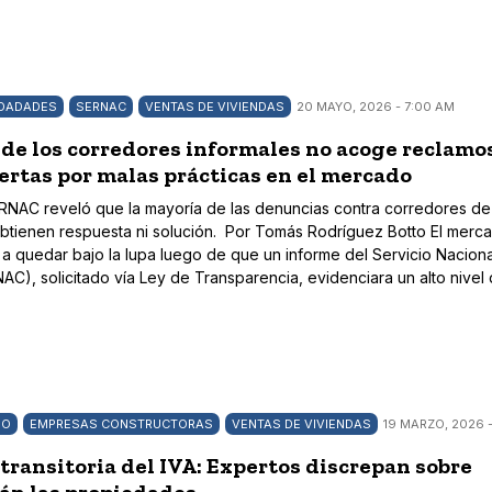
EDADADES
SERNAC
VENTAS DE VIVIENDAS
20 MAYO, 2026 - 7:00 AM
de los corredores informales no acoge reclamo
lertas por malas prácticas en el mercado
RNAC reveló que la mayoría de las denuncias contra corredores de
tienen respuesta ni solución. Por Tomás Rodríguez Botto El merc
ó a quedar bajo la lupa luego de que un informe del Servicio Naciona
C), solicitado vía Ley de Transparencia, evidenciara un alto nivel
DO
EMPRESAS CONSTRUCTORAS
VENTAS DE VIVIENDAS
19 MARZO, 2026 -
transitoria del IVA: Expertos discrepan sobre