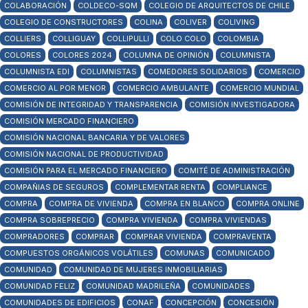
COLABORACIÓN
COLDECO-SQM
COLEGIO DE ARQUITECTOS DE CHILE
COLEGIO DE CONSTRUCTORES
COLINA
COLIVER
COLIVING
COLLIERS
COLLIGUAY
COLLIPULLI
COLO COLO
COLOMBIA
COLORES
COLORES 2024
COLUMNA DE OPINIÓN
COLUMNISTA
COLUMNISTA EDI
COLUMNISTAS
COMEDORES SOLIDARIOS
COMERCIO
COMERCIO AL POR MENOR
COMERCIO AMBULANTE
COMERCIO MUNDIAL
COMISIÓN DE INTEGRIDAD Y TRANSPARENCIA
COMISIÓN INVESTIGADORA
COMISIÓN MERCADO FINANCIERO
COMISIÓN NACIONAL BANCARIA Y DE VALORES
COMISIÓN NACIONAL DE PRODUCTIVIDAD
COMISIÓN PARA EL MERCADO FINANCIERO
COMITÉ DE ADMINISTRACIÓN
COMPAÑIAS DE SEGUROS
COMPLEMENTAR RENTA
COMPLIANCE
COMPRA
COMPRA DE VIVIENDA
COMPRA EN BLANCO
COMPRA ONLINE
COMPRA SOBREPRECIO
COMPRA VIVIENDA
COMPRA VIVIENDAS
COMPRADORES
COMPRAR
COMPRAR VIVIENDA
COMPRAVENTA
COMPUESTOS ORGÁNICOS VOLÁTILES
COMUNAS
COMUNICADO
COMUNIDAD
COMUNIDAD DE MUJERES INMOBILIARIAS
COMUNIDAD FELIZ
COMUNIDAD MADRILEÑA
COMUNIDADES
COMUNIDADES DE EDIFICIOS
CONAF
CONCEPCIÓN
CONCESIÓN