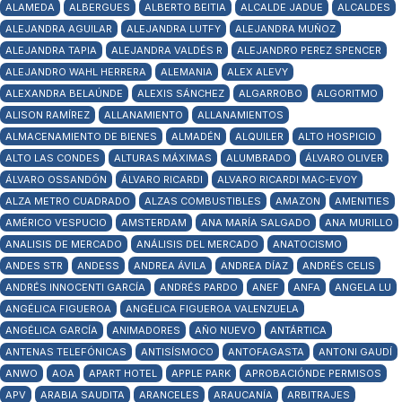
ALAMEDA
ALBERGUES
ALBERTO BEITIA
ALCALDE JADUE
ALCALDES
ALEJANDRA AGUILAR
ALEJANDRA LUTFY
ALEJANDRA MUÑOZ
ALEJANDRA TAPIA
ALEJANDRA VALDÉS R
ALEJANDRO PEREZ SPENCER
ALEJANDRO WAHL HERRERA
ALEMANIA
ALEX ALEVY
ALEXANDRA BELAÚNDE
ALEXIS SÁNCHEZ
ALGARROBO
ALGORITMO
ALISON RAMÍREZ
ALLANAMIENTO
ALLANAMIENTOS
ALMACENAMIENTO DE BIENES
ALMADÉN
ALQUILER
ALTO HOSPICIO
ALTO LAS CONDES
ALTURAS MÁXIMAS
ALUMBRADO
ÁLVARO OLIVER
ÁLVARO OSSANDÓN
ÁLVARO RICARDI
ALVARO RICARDI MAC-EVOY
ALZA METRO CUADRADO
ALZAS COMBUSTIBLES
AMAZON
AMENITIES
AMÉRICO VESPUCIO
AMSTERDAM
ANA MARÍA SALGADO
ANA MURILLO
ANALISIS DE MERCADO
ANÁLISIS DEL MERCADO
ANATOCISMO
ANDES STR
ANDESS
ANDREA ÁVILA
ANDREA DÍAZ
ANDRÉS CELIS
ANDRÉS INNOCENTI GARCÍA
ANDRÉS PARDO
ANEF
ANFA
ANGELA LU
ANGÉLICA FIGUEROA
ANGÉLICA FIGUEROA VALENZUELA
ANGÉLICA GARCÍA
ANIMADORES
AÑO NUEVO
ANTÁRTICA
ANTENAS TELEFÓNICAS
ANTISÍSMOCO
ANTOFAGASTA
ANTONI GAUDÍ
ANWO
AOA
APART HOTEL
APPLE PARK
APROBACIÓNDE PERMISOS
APV
ARABIA SAUDITA
ARANCELES
ARAUCANÍA
ARBITRAJES