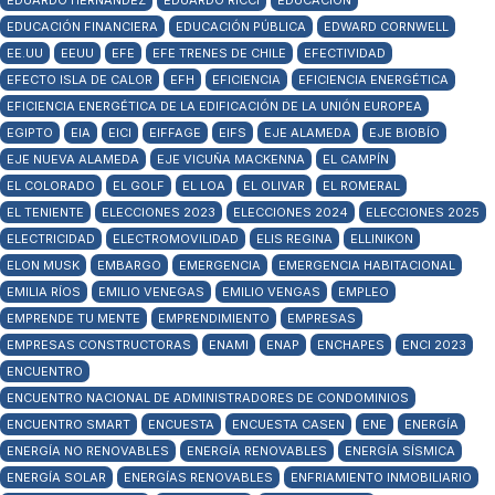
EDUARDO HERNANDEZ
EDUARDO RICCI
EDUCACIÓN
EDUCACIÓN FINANCIERA
EDUCACIÓN PÚBLICA
EDWARD CORNWELL
EE.UU
EEUU
EFE
EFE TRENES DE CHILE
EFECTIVIDAD
EFECTO ISLA DE CALOR
EFH
EFICIENCIA
EFICIENCIA ENERGÉTICA
EFICIENCIA ENERGÉTICA DE LA EDIFICACIÓN DE LA UNIÓN EUROPEA
EGIPTO
EIA
EICI
EIFFAGE
EIFS
EJE ALAMEDA
EJE BIOBÍO
EJE NUEVA ALAMEDA
EJE VICUÑA MACKENNA
EL CAMPÍN
EL COLORADO
EL GOLF
EL LOA
EL OLIVAR
EL ROMERAL
EL TENIENTE
ELECCIONES 2023
ELECCIONES 2024
ELECCIONES 2025
ELECTRICIDAD
ELECTROMOVILIDAD
ELIS REGINA
ELLINIKON
ELON MUSK
EMBARGO
EMERGENCIA
EMERGENCIA HABITACIONAL
EMILIA RÍOS
EMILIO VENEGAS
EMILIO VENGAS
EMPLEO
EMPRENDE TU MENTE
EMPRENDIMIENTO
EMPRESAS
EMPRESAS CONSTRUCTORAS
ENAMI
ENAP
ENCHAPES
ENCI 2023
ENCUENTRO
ENCUENTRO NACIONAL DE ADMINISTRADORES DE CONDOMINIOS
ENCUENTRO SMART
ENCUESTA
ENCUESTA CASEN
ENE
ENERGÍA
ENERGÍA NO RENOVABLES
ENERGÍA RENOVABLES
ENERGÍA SÍSMICA
ENERGÍA SOLAR
ENERGÍAS RENOVABLES
ENFRIAMIENTO INMOBILIARIO