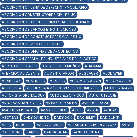
ASOCIACIÓN CHILENA DE ADMINISTRADORES DE FONDOS DE INVERSIÓN
ASOCIACIÓN CHILENA DE DERECHO INMOBILIARIO
ASOCIACIÓN CONSTRUCTORES CIVILES UC
ASOCIACIÓN DE AGENTES INMOBILIARIOS DE MIAMI
ASOCIACIÓN DE BANCOS E INSTITUCIONES
ASOCIACIÓN DE CONSTRUCTORES CIVILES UC
ASOCIACIÓN DE MUNICIPIOS MSUR
ASOCIACIÓN DE OFICINAS DE ARQUITECTOS
ASOCIACIÓN GREMIAL DE INDUSTRIALES DEL PLÁSTICO
ASPECTOS LEGALES
ASTRID PINTO MUÑOZ
ATACAMA
ATENCIÓN AL CLIENTE
AUMENTO VALOR
AUSDAUER
AUSDAWER
AUSPICIOS
AUSTRALIA
AUSTRIA
AUTOMATIZACIÓN
AUTOMÓVILES
AUTOPISTA
AUTOPISTA AMÉRICO VESPUCIO ORIENTE II
AUTOPISTA AVO
AUTOPISTA ORBITAL SUR
AUTOS ELECTRICOS
AUTOTUTELAJE
AV. SEBASTIÁN PIÑERA
AV.PASEO MARINA
AVALÚO FISCAL
AVALÚOS FISCALES
AVIVA STUDIOS
AVO II
AYSÉN
AYUDAS
AZOTEAS
BABY BANDITO
BABY BOX
BACHELET
BAD BUNNY
BAFA
BAJO PIE
BALANCE 2024
BALANCE DE VIVIENDA 2025
BALAT
BALTIMORE
BAMBÚ
BANCADA. RN
BANCO CENTRAL