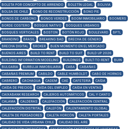
BOLETA POR CONCEPTO DE ARRIENDO
BOLETÍN LEGAL
BOLIVIA
BOLSA DE CHILE
BONO DE RECONSTRUCCIÓN
BONO PIE
BONOS DE CARBONO
BONOS VERDES
BOOM INMOBILIARIO
BOOMERS
BORDE COSTERO
BOSQUE NATIVO
BOSQUES URBANOS
BOSQUES VERTICALES
BOSTON
BOTÓN ROJO
BOULEVARD
BPTL
BRANDING
BRASIL
BREAKING BAD
BRECHA DE GÉNERO
BRECHA DIGITAL
BROKER
BUEN MOMENTO EN EL MERCADO
BUENOS AIRES
BUILD TO RENT
BUILD TO SUIT
BUILD UP 2026
BUILDING INFORMATION MODELING
BUILDINGS
BUILT-TO-RENT
BUIN
BULGARIA
BURBUJA INMOBILIARIA
CABA
CABAÑAS
CABAÑAS PREMIUM
CABILDO
CABLE HUMBOLDT
CABO DE HORNOS
CABRERO
CACHAGUA
CADEM
CAE
CAFETERÍA
CAÍDA
CAÍDA DE PRECIOS
CAÍDA DEL EMPLEO
CAÍDA EN VENTAS
CAIXABANK RESEARCH
CAJEROS AUTOMÁTICOS
CAL Y CANTO
CALAMA
CALDERAS
CALEFACCIÓN
CALEFACCIÓN CENTRAL
CALEFACCIÓN DISTRITAL
CALEFÓN
CALENTAMIENTO GLOBAL
CALETA DE PERSADORES
CALETA HORCÓN
CALETA PORTALES
CALIDAD DE VIDA URBANA CHILE
CALIDAD DEL AIRE