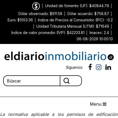
│
Unidad de fomento (UF): $40844.79
│
Dólar observado: $911.58
│
Dólar acuerdo: $758.87
│
Euro: $1053.36
│
Indice de Precios al Consumidor (IPC): -0.2
│
Unidad Tributaria Mensual (UTM): $71649
│
Indice de valor promedio (IVP): $42233.81
│
Imacec: 2.4
│
06-08-2026 10:00:13
Síguenos:
Menu
La normativa aplicable a los permisos de edificación