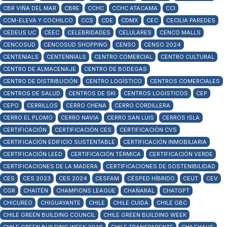
CBR VIÑA DEL MAR
CBRE
CCHC
CCHC ATACAMA
CCI
CCM-ELEVA Y COCHILCO
CCS
CDE
CDMX
CEC
CECILIA PAREDES
CEDEUS UC
CEEC
CELEBRIDADES
CELULARES
CENCO MALLS
CENCOSUD
CENCOSUD SHOPPING
CENSO
CENSO 2024
CENTENIALS
CENTENNIALS
CENTRO COMERCIAL
CENTRO CULTURAL
CENTRO DE ALMACENAJE
CENTRO DE BODEGAS
CENTRO DE DISTRIBUCIÓN
CENTRO LOGÍSTICO
CENTROS COMERCIALES
CENTROS DE SALUD
CENTROS DE SKI
CENTROS LOGISTICOS
CEP
CEPO
CERRILLOS
CERRO CHENA
CERRO CORDILLERA
CERRO EL PLOMO
CERRO NAVIA
CERRO SAN LUIS
CERROS ISLA
CERTIFICACIÓN
CERTIFICACIÓN CES
CERTIFICACIÓN CVS
CERTIFICACIÓN EDIFICIO SUSTENTABLE
CERTIFICACIÓN INMOBILIARIA
CERTIFICACIÓN LEED
CERTIFICACIÓN TÉRMICA
CERTIFICACIÓN VERDE
CERTIFICACIONES DE LA MADERA
CERTIFICACIONES DE SOSTENIBILIDAD
CES
CES 2023
CES 2024
CESFAM
CÉSPED HÍBRIDO
CEUT
CEV
CGR
CHAITÉN
CHAMPIONS LEAGUE
CHAÑARAL
CHATGPT
CHICUREO
CHIGUAYANTE
CHILE
CHILE CUIDA
CHILE GBC
CHILE GREEN BUILDING COUNCIL
CHILE GREEN BUILDING WEEK