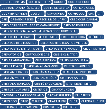
CORTE SUPREMA
CORTES DE LUZ
COSOC
COSTA DEL SOL
COSTANERA ANDRÉS BELLO
COSTO DE LA VIDA
COTIZACIONES
COUNTRY GARDEN
COWORK
COWORKING
COYHAIQUE
CPC
CPI
CRE
CREANDO REDES
CRECE INMOBILIARIO
CREDICORP CAPITAL
CREDICORP CAPITAL ASSET MANAGEMENT
CRÉDITO EMPRESAS
CRÉDITO ESPECIAL A LAS EMPRESAS CONSTRUCTORAS
CRÉDITO HIPOTECARIO
CRÉDITO: ATON
CRÉDITO: CEDIDA
CRÉDITOS
CRÉDITOS HIPOTECARIOS
CRÉDITOS HIPOTECARIOS VERDES
CREDITOS: BEIN SPORTS USA
CRÉDITOS: BINSWANGER
CRÉDITOS: MOP
CREMATORIOS
CRIPTOMONEDAS
CRISIS CLIMÁTICA
CRISIS HABITACIONAL
CRISIS HÍDRICA
CRISIS INMOBILIARIA
CRISIS URBANA
CRISTIÁN ARMAS MOREL
CRISTIAN HARNISCH
CRISTIÁN LECAROS
CRISTIÁN MARTÍNEZ
CRISTIÁN MONCKEBERG
CRISTIÁN MONTERO
CRISTIAN MUÑOZ
CRISTIAN WAIDELE
CRISTIANO RONALDO
CRISTÓBAL GALBÁN
CRISTÓBAL TORRETTI
CRISTÓBAL URIARTE
CRITERIOS
CROWDFUNDING
CROWDFUNDING INMOBILIARIO
CROWDSHIPPING
CRUCEROS
CRUZADOS
CTEC
CUARTEL
CUARTEL PDI
CUBA
CUENTA PÚBLICA
CULTURA ORGANIZACIONAL
CUMBRE G7
CUPERTINO