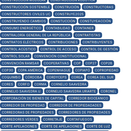
CONSTRUCCIÓN MODULAR
CONSTRUCCIÓN ROBÓTICA
CONSTRUCCIÓN SOSTENIBLE
CONSTRUCIÓN
CONSTRUCTORAS
CONSTRUCTORES CIVILES UC
CONSTRUYE2025
CONSTRUYENDO CAMBIOS
CONSTUCCIÓN
CONSTUYEACCIÓN
CONSUMO ENERGÉTICO
CONTABILIDAD
CONTAINER
CONTRALORÍA GENERAL DE LA REPÚBLICA
CONTRATISTAS
CONTRATOS ELÉCTRICOS
CONTRIBUCIONES
CONTRIBUYENTES
CONTROL ACÚSTICO
CONTROL DE ACCESO
CONTROL DE GESTIÓN
CONTROL SOLAR
CONVENCIÓN CONSTITUCIONAL
CONVENCIÓN RAMSAR
COOPERATIVAS
COP
COP27
COP28
COP30
COPA AMÉRICA
COPENHAGUE
COPIAPÓ
COPROPIEDAD
COQUIMBO
CÓRDOBA
CORDYCEPS
COREA
COREA DEL SUR
CORES
CORFO
CORMA
CORNELIO SAAVEDRA
CORNELIO SAAVEDRA U.
CORNELIO SAAVEDRA URIARTE
CORONEL
CORPORACIÓN DE BIENES DE CAPITAL
CORREDOR BIOCEANICO
CORREDOR DE PROPIEDAD
CORREDOR DE PROPIEDADADES
CORREDORAS DE PROPIEDADES
CORREDORES DE PROPIEDADES
CORREDORES VERDES
CORRETAJE
CORTAFUEGOS
CORTE APELACIONES
CORTE DE APELACIONES
CORTE DE LUZ