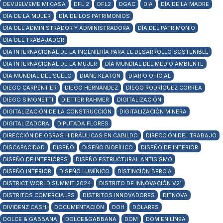
DEVUELVEME MI CASA
DFL 2
DFL2
DGAC
DIA
DÍA DE LA MADRE
DÍA DE LA MUJER
DÍA DE LOS PATRIMONIOS
DÍA DEL ADMINISTRADOR Y ADMINISTRADORA
DÍA DEL PATRIMONIO
DÍA DEL TRABAJADOR
DÍA INTERNACIONAL DE LA INGENIERÍA PARA EL DESARROLLO SOSTENIBLE
DÍA INTERNACIONAL DE LA MUJER
DÍA MUNDIAL DEL MEDIO AMBIENTE
DÍA MUNDIAL DEL SUELO
DIANE KEATON
DIARIO OFICIAL
DIEGO CARPENTIER
DIEGO HERNÁNDEZ
DIEGO RODRÍGUEZ CORREA
DIEGO SIMONETTI
DIETTER RAHMER
DIGITALIZACIÓN
DIGITALIZACIÓN DE LA CONSTRUCCIÓN
DIGITALIZACIÓN MINERA
DIGITALIZADORA
DIPUTADA FLORES
DIRECCIÓN DE OBRAS HIDRÁULICAS EN CABILDO
DIRECCIÓN DEL TRABAJO
DISCAPACIDAD
DISEÑO
DISEÑO BIOFÍLICO
DISEÑO DE INTERIOR
DISEÑO DE INTERIORES
DISEÑO ESTRUCTURAL ANTISISMO
DISEÑO INTERIOR
DISEÑO LUMÍNICO
DISTINCIÓN BERCIA
DISTRICT WORLD SUMMIT 2024
DISTRITO DE INNOVACIÓN V21
DISTRITOS COMERCIALES
DISTRITOS INNOVADORES
DITNOVA
DIVIDENZ CASH
DOCUMENTACIÓN
DOH
DÓLARES
DOLCE & GABBANA
DOLCE&GABBANA
DOM
DOM EN LÍNEA