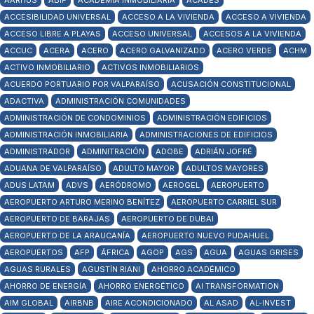
AARHUS
ABIF
ACADEMIA INMOBILIARIA
ACADES
ACCESIBILIDAD UNIVERSAL
ACCESO A LA VIVIENDA
ACCESO A VIVIENDA
ACCESO LIBRE A PLAYAS
ACCESO UNIVERSAL
ACCESOS A LA VIVIENDA
ACCUC
ACERA
ACERO
ACERO GALVANIZADO
ACERO VERDE
ACHM
ACTIVO INMOBILIARIO
ACTIVOS INMOBILIARIOS
ACUERDO PORTUARIO POR VALPARAÍSO
ACUSACIÓN CONSTITUCIONAL
ADACTIVA
ADMINISTRACIÓN COMUNIDADES
ADMINISTRACIÓN DE CONDOMINIOS
ADMINISTRACIÓN EDIFICIOS
ADMINISTRACIÓN INMOBILIARIA
ADMINISTRACIONES DE EDIFICIOS
ADMINISTRADOR
ADMINITRACIÓN
ADOBE
ADRIÁN JOFRÉ
ADUANA DE VALPARAÍSO
ADULTO MAYOR
ADULTOS MAYORES
ADUS LATAM
ADVS
AERÓDROMO
AEROGEL
AEROPUERTO
AEROPUERTO ARTURO MERINO BENÍTEZ
AEROPUERTO CARRIEL SUR
AEROPUERTO DE BARAJAS
AEROPUERTO DE DUBAI
AEROPUERTO DE LA ARAUCANÍA
AEROPUERTO NUEVO PUDAHUEL
AEROPUERTOS
AFP
ÁFRICA
AGOP
AGS
AGUA
AGUAS GRISES
AGUAS RURALES
AGUSTÍN RIANI
AHORRO ACADÉMICO
AHORRO DE ENERGÍA
AHORRO ENERGÉTICO
AI TRANSFORMATION
AIM GLOBAL
AIRBNB
AIRE ACONDICIONADO
AL ASAD
AL-INVEST