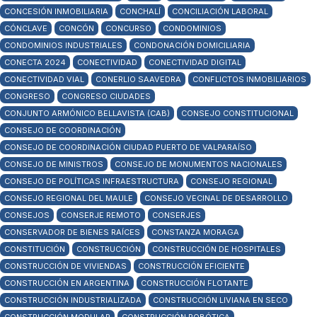
CONCESIÓN INMOBILIARIA
CONCHALÍ
CONCILIACIÓN LABORAL
CÓNCLAVE
CONCÓN
CONCURSO
CONDOMINIOS
CONDOMINIOS INDUSTRIALES
CONDONACIÓN DOMICILIARIA
CONECTA 2024
CONECTIVIDAD
CONECTIVIDAD DIGITAL
CONECTIVIDAD VIAL
CONERLIO SAAVEDRA
CONFLICTOS INMOBILIARIOS
CONGRESO
CONGRESO CIUDADES
CONJUNTO ARMÓNICO BELLAVISTA (CAB)
CONSEJO CONSTITUCIONAL
CONSEJO DE COORDINACIÓN
CONSEJO DE COORDINACIÓN CIUDAD PUERTO DE VALPARAÍSO
CONSEJO DE MINISTROS
CONSEJO DE MONUMENTOS NACIONALES
CONSEJO DE POLÍTICAS INFRAESTRUCTURA
CONSEJO REGIONAL
CONSEJO REGIONAL DEL MAULE
CONSEJO VECINAL DE DESARROLLO
CONSEJOS
CONSERJE REMOTO
CONSERJES
CONSERVADOR DE BIENES RAÍCES
CONSTANZA MORAGA
CONSTITUCIÓN
CONSTRUCCIÓN
CONSTRUCCIÓN DE HOSPITALES
CONSTRUCCIÓN DE VIVIENDAS
CONSTRUCCIÓN EFICIENTE
CONSTRUCCIÓN EN ARGENTINA
CONSTRUCCIÓN FLOTANTE
CONSTRUCCIÓN INDUSTRIALIZADA
CONSTRUCCIÓN LIVIANA EN SECO