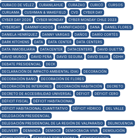
CURACO DE VÉLEZ
CURANILAHUE
CURAZAO
CURICÓ
CURSOS
CURUAMA
CUSHMAN & WAKEFIELD
CVD
CYBER DAY
CYBER DAY 2026
CYBER MONDAY
CYBER MONDAY CHILE 2023
CYBERDAY
DAMINIFICADOS
DAMNIFICADOS
DANA
DANIEL FLORES
DANIELA HENRÍQUEZ
DANNY VARGAS
DAÑOS
DARÍO CORTÉS
DARK KITCHENS
DATA
DATA CENTER
DATA CENTERS
DATA INMOBILIARIA
DATACENTER
DATACENTERS
DAVID GUETTA
DAVID MUÑOZ
DAVID PEÑA
DAVID SEGURA
DAVID SILVA
DDHH
DEBATE PRESIDENCIAL
DECK
DECLARACIÓN DE IMPACTO AMBIENTAL (DIA)
DECORACIÓN
DECORACIÓN BAÑO
DECORACIÓN DE FLORES
DECORACIÓN DE INTERIORES
DECORACIÓN HABITACIÓN
DECRETO
DECRETO DE ACCESIBILIDAD UNIVERSAL
DÉFICIT
DÉFICIT CERO
DÉFICIT FISCAL
DÉFICIT HABITACIONAL
DÉFICIT HABITACIONAL CUANTITATIVO
DÉFICIT HÍDRICO
DEL VALLE
DELEGACIÓN PRESIDENCIAL
DELEGACIÓN PRESIDENCIAL DE LA REGIÓN DE VALPARAÍSO
DELINCUENCIA
DELIVERY
DEMANDA
DEMOCR
DEMOCRACIA VIVA
DEMOLICIÓN