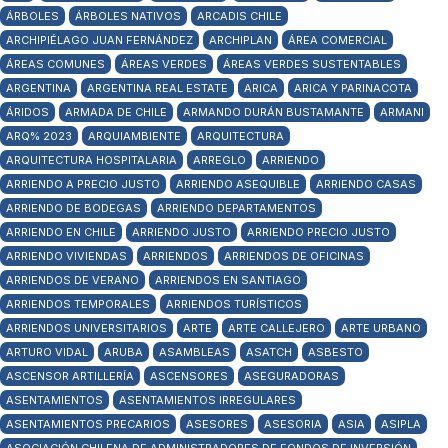
ÁRBOLES
ÁRBOLES NATIVOS
ARCADIS CHILE
ARCHIPIÉLAGO JUAN FERNÁNDEZ
ARCHIPLAN
ÁREA COMERCIAL
ÁREAS COMUNES
ÁREAS VERDES
ÁREAS VERDES SUSTENTABLES
ARGENTINA
ARGENTINA REAL ESTATE
ARICA
ARICA Y PARINACOTA
ÁRIDOS
ARMADA DE CHILE
ARMANDO DURÁN BUSTAMANTE
ARMANI
ARQ% 2023
ARQUIAMBIENTE
ARQUITECTURA
ARQUITECTURA HOSPITALARIA
ARREGLO
ARRIENDO
ARRIENDO A PRECIO JUSTO
ARRIENDO ASEQUIBLE
ARRIENDO CASAS
ARRIENDO DE BODEGAS
ARRIENDO DEPARTAMENTOS
ARRIENDO EN CHILE
ARRIENDO JUSTO
ARRIENDO PRECIO JUSTO
ARRIENDO VIVIENDAS
ARRIENDOS
ARRIENDOS DE OFICINAS
ARRIENDOS DE VERANO
ARRIENDOS EN SANTIAGO
ARRIENDOS TEMPORALES
ARRIENDOS TURÍSTICOS
ARRIENDOS UNIVERSITARIOS
ARTE
ARTE CALLEJERO
ARTE URBANO
ARTURO VIDAL
ARUBA
ASAMBLEAS
ASATCH
ASBESTO
ASCENSOR ARTILLERÍA
ASCENSORES
ASEGURADORAS
ASENTAMIENTOS
ASENTAMIENTOS IRREGULARES
ASENTAMIENTOS PRECARIOS
ASESORES
ASESORIA
ASIA
ASIPLA