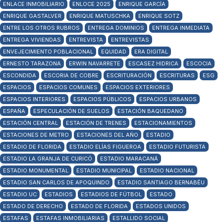
ENLACE INMOBILIARIO
ENLOCE 2025
ENRIQUE GARCÍA
ENRIQUE GASTALVER
ENRIQUE MATUSCHKA
ENRIQUE SOTZ
ENTRE LOS OTROS RUBROS
ENTREGA DOMINIOS
ENTREGA INMEDIATA
ENTREGA VIVIENDAS
ENTREVISTA
ENTREVISTAS
ENVEJECIMIENTO POBLACIONAL
EQUIDAD
ERA DIGITAL
ERNESTO TARAZONA
ERWIN NAVARRETE
ESCASEZ HIDRICA
ESCOCIA
ESCONDIDA
ESCORIA DE COBRE
ESCRITURACIÓN
ESCRITURAS
ESG
ESPACIOS
ESPACIOS COMUNES
ESPACIOS EXTERIORES
ESPACIOS INTERIORES
ESPACIOS PÚBLICOS
ESPACIOS URBANOS
ESPAÑA
ESPECULACIÓN DE SUELOS
ESTACIÓN BAQUEDANO
ESTACIÓN CENTRAL
ESTACIÓN DE TRENES
ESTACIONAMIENTOS
ESTACIONES DE METRO
ESTACIONES DEL AÑO
ESTADIO
ESTADIO DE FLORIDA
ESTADIO ELÍAS FIGUEROA
ESTADIO FUTURISTA
ESTADIO LA GRANJA DE CURICÓ
ESTADIO MARACANÁ
ESTADIO MONUMENTAL
ESTADIO MUNICIPAL
ESTADIO NACIONAL
ESTADIO SAN CARLOS DE APOQUINDO
ESTADIO SANTIAGO BERNABÉU
ESTADIO UC
ESTADIOS
ESTADIOS DE FÚTBOL
ESTADO
ESTADO DE DERECHO
ESTADO DE FLORIDA
ESTADOS UNIDOS
ESTAFAS
ESTAFAS INMOBILIARIAS
ESTALLIDO SOCIAL