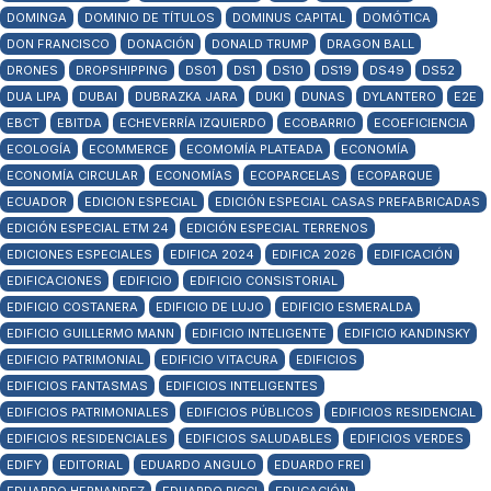
DOMINGA
DOMINIO DE TÍTULOS
DOMINUS CAPITAL
DOMÓTICA
DON FRANCISCO
DONACIÓN
DONALD TRUMP
DRAGON BALL
DRONES
DROPSHIPPING
DS01
DS1
DS10
DS19
DS49
DS52
DUA LIPA
DUBAI
DUBRAZKA JARA
DUKI
DUNAS
DYLANTERO
E2E
EBCT
EBITDA
ECHEVERRÍA IZQUIERDO
ECOBARRIO
ECOEFICIENCIA
ECOLOGÍA
ECOMMERCE
ECOMOMÍA PLATEADA
ECONOMÍA
ECONOMÍA CIRCULAR
ECONOMÍAS
ECOPARCELAS
ECOPARQUE
ECUADOR
EDICION ESPECIAL
EDICIÓN ESPECIAL CASAS PREFABRICADAS
EDICIÓN ESPECIAL ETM 24
EDICIÓN ESPECIAL TERRENOS
EDICIONES ESPECIALES
EDIFICA 2024
EDIFICA 2026
EDIFICACIÓN
EDIFICACIONES
EDIFICIO
EDIFICIO CONSISTORIAL
EDIFICIO COSTANERA
EDIFICIO DE LUJO
EDIFICIO ESMERALDA
EDIFICIO GUILLERMO MANN
EDIFICIO INTELIGENTE
EDIFICIO KANDINSKY
EDIFICIO PATRIMONIAL
EDIFICIO VITACURA
EDIFICIOS
EDIFICIOS FANTASMAS
EDIFICIOS INTELIGENTES
EDIFICIOS PATRIMONIALES
EDIFICIOS PÚBLICOS
EDIFICIOS RESIDENCIAL
EDIFICIOS RESIDENCIALES
EDIFICIOS SALUDABLES
EDIFICIOS VERDES
EDIFY
EDITORIAL
EDUARDO ANGULO
EDUARDO FREI