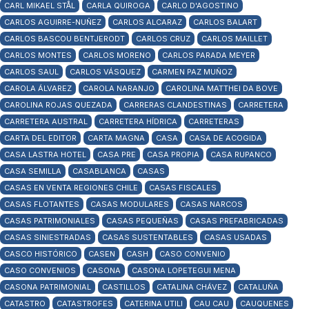
CARL MIKAEL STÅL
CARLA QUIROGA
CARLO D'AGOSTINO
CARLOS AGUIRRE-NUÑEZ
CARLOS ALCARAZ
CARLOS BALART
CARLOS BASCOU BENTJERODT
CARLOS CRUZ
CARLOS MAILLET
CARLOS MONTES
CARLOS MORENO
CARLOS PARADA MEYER
CARLOS SAUL
CARLOS VÁSQUEZ
CARMEN PAZ MUÑOZ
CAROLA ÁLVAREZ
CAROLA NARANJO
CAROLINA MATTHEI DA BOVE
CAROLINA ROJAS QUEZADA
CARRERAS CLANDESTINAS
CARRETERA
CARRETERA AUSTRAL
CARRETERA HÍDRICA
CARRETERAS
CARTA DEL EDITOR
CARTA MAGNA
CASA
CASA DE ACOGIDA
CASA LASTRA HOTEL
CASA PRE
CASA PROPIA
CASA RUPANCO
CASA SEMILLA
CASABLANCA
CASAS
CASAS EN VENTA REGIONES CHILE
CASAS FISCALES
CASAS FLOTANTES
CASAS MODULARES
CASAS NARCOS
CASAS PATRIMONIALES
CASAS PEQUEÑAS
CASAS PREFABRICADAS
CASAS SINIESTRADAS
CASAS SUSTENTABLES
CASAS USADAS
CASCO HISTÓRICO
CASEN
CASH
CASO CONVENIO
CASO CONVENIOS
CASONA
CASONA LOPETEGUI MENA
CASONA PATRIMONIAL
CASTILLOS
CATALINA CHÁVEZ
CATALUÑA
CATASTRO
CATASTROFES
CATERINA UTILI
CAU CAU
CAUQUENES