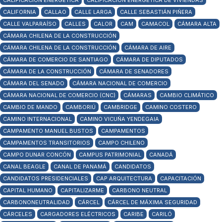
CALIFICACIÓN ENERGÉTICA
CALIFICACIÓN ENERGÉTICA DE VIVIENDAS
CALIFORNIA
CALLAO
CALLE LARGA
CALLE SEBASTIÁN PIÑERA
CALLE VALPARAÍSO
CALLES
CALOR
CAM
CAMACOL
CÁMARA ALTA
CÁMARA CHILENA DE LA CONSTRUCCIÓN
CÁMARA CHILENA DE LA CONSTRUCCIÓN
CÁMARA DE AIRE
CÁMARA DE COMERCIO DE SANTIAGO
CÁMARA DE DIPUTADOS
CÁMARA DE LA CONSTRUCCIÓN
CÁMARA DE SENADORES
CÁMARA DEL SENADO
CÁMARA NACIONAL DE COMERCIO
CÁMARA NACIONAL DE COMERCIO (CNC)
CÁMARAS
CAMBIO CLIMÁTICO
CAMBIO DE MANDO
CAMBORIÚ
CAMBRIDGE
CAMINO COSTERO
CAMINO INTERNACIONAL
CAMINO VICUÑA YENDEGAIA
CAMPAMENTO MANUEL BUSTOS
CAMPAMENTOS
CAMPAMENTOS TRANSITORIOS
CAMPO CHILENO
CAMPO DUNAR CONCÓN
CAMPUS PATRIMONIAL
CANADÁ
CANAL BEAGLE
CANAL DE PANAMÁ
CANDIDATOS
CANDIDATOS PRESIDENCIALES
CAP ARQUITECTURA
CAPACITACIÓN
CAPITAL HUMANO
CAPITALIZARME
CARBONO NEUTRAL
CARBONONEUTRALIDAD
CÁRCEL
CÁRCEL DE MÁXIMA SEGURIDAD
CÁRCELES
CARGADORES ELÉCTRICOS
CARIBE
CARILÓ