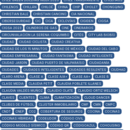
CHILE GREEN BUILDING WEEK 2026
CHILE TRANSPARENTE
CHILEHAUS
CHILENOS
CHILLÁN
CHILOÉ
CHINA
CHIP
CHOLET
CHONGQING
CHRISTIAN BALE
CHRISTIAN CANCINO
CIA NACIONAL
CIBERSEGURIDAD
CIC
CICA
CICLOVÍAS
CIGIDEN
CIGSA
CIGSA 2023
CILINDROS DE GAS
CINE
CINERARIOS
CIRCUNVALACIÓN LA SERENA-COQUIMBO
CITÉS
CITY LAB BIOBÍO
CIUDAD
CIUDAD CICLISTA
CIUDAD CREATIVA
CIUDAD DE LOS 15 MINUTOS
CIUDAD DE MÉXICO
CIUDAD DEL CABO
CIUDAD EMPRESARIAL
CIUDAD FANTASMA
CIUDAD INTELIGENTE
CIUDAD JARDÍN
CIUDAD PUERTO DE VALPARAÍSO
CIUDADANÍA
CIUDADES
CIUDADES INTELIGENTES
CIUDADES RESILENTES
CIUDHAD
CLARO ARENA
CLASE A
CLASE A/A+
CLASE AA+
CLASE B
CLASE MEDIA
CLAUDIA PETIT
CLAUDIA POBLETE ILLANES
CLAUDIA VALDÉS MUÑOZ
CLAUDIO OLATE
CLAUDIO ORTIZ WELSCH
CLAVES
CLIENTES
CLIMA
CLIMATIZACIÓN
CLOUD DANCER
CLUBES DE FÚTBOL
CLUSTER INMOBILIARIO
CMF
CMN
CMPC
CNDT
CNEP
CO2
COBERTURA DE SEGUROS
COCINA
COCINAS
COCINAS HÍBRIDAS
CODEUDOR
CÓDIGO CIVIL
CÓDIGO MODELO SÍSMICO
CÓDIGO QR
CÓDIGOAZUL
COHOUSING