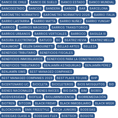
BANCO DE CHILE
BANCO DE SUELO
BANCO ESTADO
BANCO MUNDIAL
BANCOESTADO
BANCOS
BANDERA
BAÑOS
BAR
BARCELONA
BARÓMETRO NORMATIVO
BARÓMETRO NORMATIVO 2026
BARRIO ITALIA
BARRIO LASTARRIA
BARRIO MATTA
BARRIO NUÑEZ
BARRIO YUNGAY
BARRIOS
BARRIOS MÁGICOS
BARRIOS TRANSITORIOS
BARRIOS URBANOS
BARRIOS VERTICALES
BARROCO
BASILEA III
BASURA ELECTRÓNICA
BATUCO
BC
BEATRIZ HEVIA
BEATRIZ MELLA
BEAUMONT
BELÉN SANGUINETTI
BELLAS ARTES
BELLEZA
BENEFICIO TRIBUTARIO
BENEFICIOS FISCALES
BENEFICIOS INMOBILIARIOS
BENEFICIOS PARA LA CONSTRUCCIÓN
BENEFICIOS TRIBUTARIOS
BENJAMÍN ASTABURUAG
BENJAMÍN PÉREZ
BENJAMÍN SIMS
BEST MANAGED COMPANIES
BEST MANAGED COMPANIES 2023
BEST PLACE TO LIVE
BHP
BICENTENARIO UC
BICICLETA
BICICLETEROS
BICIS MOSQUITOS
BID
BIENES NACIONALES
BIENES RAÍCES
BIG DATA
BIM
BIOBÍO
BIODIVERSIDAD
BIOFILIA
BIOLUMINISCENCIA
BIORREMEDIACIÓN
BIOTREN
BITCOIN
BLACK FRIDAY
BLACK INMOBILIARIO
BLACK WEEK
BLOCKCHAIN
BMX FREESTYLE
BOCA JUNIORS
BODEGAS
BODEGAS CLASE A
BODEGAS FLEX
BOETSCH
BOGOTÁ