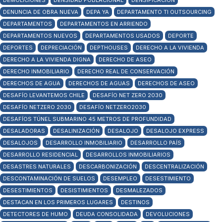
DEMOLICIONES
DENSIDAD POBLACIONAL
DENSIFICACIÓN
DENUNCIA DE OBRA NUEVA
DEPA YA
DEPARTAMENTO TI OUTSOURCING
DEPARTAMENTOS
DEPARTAMENTOS EN ARRIENDO
DEPARTAMENTOS NUEVOS
DEPARTAMENTOS USADOS
DEPORTE
DEPORTES
DEPRECIACIÓN
DEPTHOUSES
DERECHO A LA VIVIENDA
DERECHO A LA VIVIENDA DIGNA
DERECHO DE ASEO
DERECHO INMOBILIARIO
DERECHO REAL DE CONSERVACIÓN
DERECHOS DE AGUA
DERECHOS DE AGUAS
DERECHOS DE ASEO
DESAFÍO LEVANTEMOS CHILE
DESAFÍO NET ZERO 2030
DESAFÍO NETZERO 2030
DESAFÍO NETZERO2030
DESAFÍOS TÚNEL SUBMARINO 45 METROS DE PROFUNDIDAD
DESALADORAS
DESALINIZACIÓN
DESALOJO
DESALOJO EXPRESS
DESALOJOS
DESARROLLO INMOBILIARIO
DESARROLLO PAÍS
DESARROLLO RESIDENCIAL
DESARROLLOS INMOBILIARIOS
DESASTRES NATURALES
DESCARBONIZACIÓN
DESCENTRALIZACIÓN
DESCONTAMINACIÓN DE SUELOS
DESEMPLEO
DESESTIMIENTO
DESESTIMIENTOS
DESISTIMIENTOS
DESMALEZADOS
DESTACAN EN LOS PRIMEROS LUGARES
DESTINOS
DETECTORES DE HUMO
DEUDA CONSOLIDADA
DEVOLUCIONES