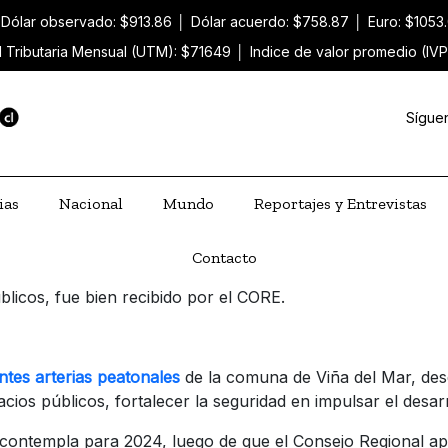
Dólar observado: $913.86
│
Dólar acuerdo: $758.87
│
Euro: $1053
 Tributaria Mensual (UTM): $71649
│
Indice de valor promedio (IVP
Sígue
ias
Nacional
Mundo
Reportajes y Entrevistas
Contacto
licos, fue bien recibido por el CORE.
ntes arterias peatonales
de la comuna de Viña del Mar, desd
os públicos, fortalecer la seguridad en impulsar el desarr
e contempla para 2024, luego de que el Consejo Regional ap