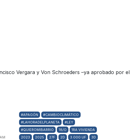
Francisco Vergara y Von Schroeders –ya aprobado por el
#APAGÓN
#CAMBIOCLIMÁTICO
#LAHORADELPLANETA
#LEY
#QUIEROMIBARRIO
18/O
1RA VIVIENDA
 AM
2023
2025
27F
2D
3.000 UF
3D