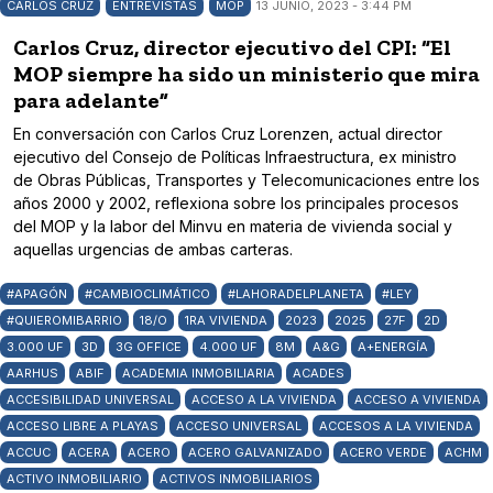
CARLOS CRUZ
ENTREVISTAS
MOP
13 JUNIO, 2023 - 3:44 PM
Carlos Cruz, director ejecutivo del CPI: “El
MOP siempre ha sido un ministerio que mira
para adelante”
En conversación con Carlos Cruz Lorenzen, actual director
ejecutivo del Consejo de Políticas Infraestructura, ex ministro
de Obras Públicas, Transportes y Telecomunicaciones entre los
años 2000 y 2002, reflexiona sobre los principales procesos
del MOP y la labor del Minvu en materia de vivienda social y
aquellas urgencias de ambas carteras.
#APAGÓN
#CAMBIOCLIMÁTICO
#LAHORADELPLANETA
#LEY
#QUIEROMIBARRIO
18/O
1RA VIVIENDA
2023
2025
27F
2D
3.000 UF
3D
3G OFFICE
4.000 UF
8M
A&G
A+ENERGÍA
AARHUS
ABIF
ACADEMIA INMOBILIARIA
ACADES
ACCESIBILIDAD UNIVERSAL
ACCESO A LA VIVIENDA
ACCESO A VIVIENDA
ACCESO LIBRE A PLAYAS
ACCESO UNIVERSAL
ACCESOS A LA VIVIENDA
ACCUC
ACERA
ACERO
ACERO GALVANIZADO
ACERO VERDE
ACHM
ACTIVO INMOBILIARIO
ACTIVOS INMOBILIARIOS