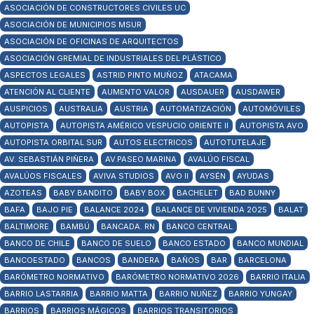
ASOCIACIÓN DE CONSTRUCTORES CIVILES UC
ASOCIACIÓN DE MUNICIPIOS MSUR
ASOCIACIÓN DE OFICINAS DE ARQUITECTOS
ASOCIACIÓN GREMIAL DE INDUSTRIALES DEL PLÁSTICO
ASPECTOS LEGALES
ASTRID PINTO MUÑOZ
ATACAMA
ATENCIÓN AL CLIENTE
AUMENTO VALOR
AUSDAUER
AUSDAWER
AUSPICIOS
AUSTRALIA
AUSTRIA
AUTOMATIZACIÓN
AUTOMÓVILES
AUTOPISTA
AUTOPISTA AMÉRICO VESPUCIO ORIENTE II
AUTOPISTA AVO
AUTOPISTA ORBITAL SUR
AUTOS ELECTRICOS
AUTOTUTELAJE
AV. SEBASTIÁN PIÑERA
AV.PASEO MARINA
AVALÚO FISCAL
AVALÚOS FISCALES
AVIVA STUDIOS
AVO II
AYSÉN
AYUDAS
AZOTEAS
BABY BANDITO
BABY BOX
BACHELET
BAD BUNNY
BAFA
BAJO PIE
BALANCE 2024
BALANCE DE VIVIENDA 2025
BALAT
BALTIMORE
BAMBÚ
BANCADA. RN
BANCO CENTRAL
BANCO DE CHILE
BANCO DE SUELO
BANCO ESTADO
BANCO MUNDIAL
BANCOESTADO
BANCOS
BANDERA
BAÑOS
BAR
BARCELONA
BARÓMETRO NORMATIVO
BARÓMETRO NORMATIVO 2026
BARRIO ITALIA
BARRIO LASTARRIA
BARRIO MATTA
BARRIO NUÑEZ
BARRIO YUNGAY
BARRIOS
BARRIOS MÁGICOS
BARRIOS TRANSITORIOS