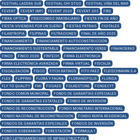
FESTIVAL LADERA SUR
FESTIVAL OH! STGO
FESTIVAL VIÑA DEL MAR
FEVENT
FEVENT (MP)
FEVENT 2023
FEVENT 203
FIBE
FIBRA OPTICA
FIDEICOMISO INMOBILIARIO
FIESTA FIN DE AÑO
FIESTA VIVIENDAS POR UN SUEÑO
FIESTAS PATRIAS
FIGITALES
FILANTROPIA
FILIPINAS
FILTRACIONES
FINAL DE AÑO 2025
FINANCIAMIENTO
FINANCIAMIENTO AUTOCONSTRUCCIÓN
FINANCIAMIENTO SUSTENTABLE
FINANCIAMIENTO VERDE
FINANCIERAS
FINCO
FINCO 2026
FINTECH
FIRMA ELECTRÓNICA
FIRMA ELECTRÓNICA AVANZADA
FIRMA VIRTUAL
FISCALÍA
FISCALIZACIÓN
FISCO
FITCH RATINGS
FITO PAEZ
FLEISCHMANN S.A
FLEX
FLIPPING
FLORA Y FAUNA
FLORIANÓPOLIS
FLORIDA
FLY TO QUALITY
FMI
FOGAES
FOLKESTONE
FONDECYT
FONDO COMÚN MUNICIPAL
FONDO DE GARANTÍAS ESPECIALES
FONDO DE GARANTÍAS ESTATALES
FONDO DE INVERSIÓN
FONDO DE RECONSTRUCCIÓN
FONDO MONETARIO INTERNACIONAL
FONDO NACIONAL DE RECONSTRUCCIÓN
FONDO RENTA RESIDENCIAL
FONDOS DE GARANTÍAS ESPECIALES
FONDOS DE INVERSIÓN
FONDOS SOBERANOS
FORESTACIÓN
FÓRMULA 1
FORO LATINOAMERICANO DE INFRAESTRUCTURA