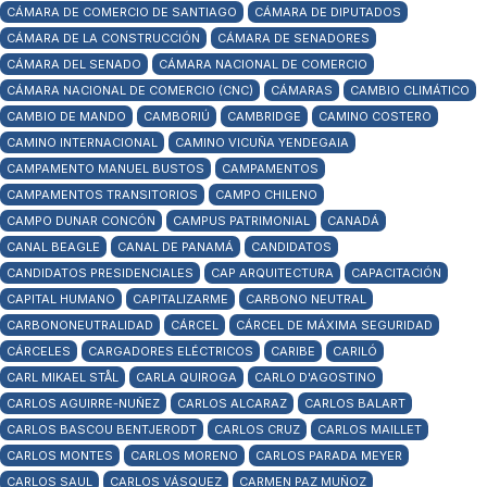
CÁMARA DE COMERCIO DE SANTIAGO
CÁMARA DE DIPUTADOS
CÁMARA DE LA CONSTRUCCIÓN
CÁMARA DE SENADORES
CÁMARA DEL SENADO
CÁMARA NACIONAL DE COMERCIO
CÁMARA NACIONAL DE COMERCIO (CNC)
CÁMARAS
CAMBIO CLIMÁTICO
CAMBIO DE MANDO
CAMBORIÚ
CAMBRIDGE
CAMINO COSTERO
CAMINO INTERNACIONAL
CAMINO VICUÑA YENDEGAIA
CAMPAMENTO MANUEL BUSTOS
CAMPAMENTOS
CAMPAMENTOS TRANSITORIOS
CAMPO CHILENO
CAMPO DUNAR CONCÓN
CAMPUS PATRIMONIAL
CANADÁ
CANAL BEAGLE
CANAL DE PANAMÁ
CANDIDATOS
CANDIDATOS PRESIDENCIALES
CAP ARQUITECTURA
CAPACITACIÓN
CAPITAL HUMANO
CAPITALIZARME
CARBONO NEUTRAL
CARBONONEUTRALIDAD
CÁRCEL
CÁRCEL DE MÁXIMA SEGURIDAD
CÁRCELES
CARGADORES ELÉCTRICOS
CARIBE
CARILÓ
CARL MIKAEL STÅL
CARLA QUIROGA
CARLO D'AGOSTINO
CARLOS AGUIRRE-NUÑEZ
CARLOS ALCARAZ
CARLOS BALART
CARLOS BASCOU BENTJERODT
CARLOS CRUZ
CARLOS MAILLET
CARLOS MONTES
CARLOS MORENO
CARLOS PARADA MEYER
CARLOS SAUL
CARLOS VÁSQUEZ
CARMEN PAZ MUÑOZ