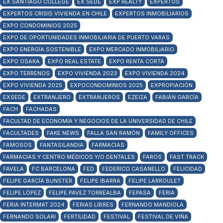
EX SANTIAGO COLLEGE
EX SEDE
EXP REALTY
EXPERTOS
EXPERTOS CRISIS VIVIENDA EN CHILE
EXPERTOS INMOBILIARIOS
EXPO CONDOMINIOS 2025
EXPO DE OPORTUNIDADES INMOBILIARIA DE PUERTO VARAS
EXPO ENERGÍA SOSTENIBLE
EXPO MERCADO INMOBILIARIO
EXPO OSAKA
EXPO REAL ESTATE
EXPO RENTA CORTA
EXPO TERRENOS
EXPO VIVIENDA 2023
EXPO VIVIENDA 2024
EXPO VIVIENDA 2025
EXPOCONDOMINIOS 2025
EXPROPIACIÓN
EXSEDE
EXTRANJERO
EXTRANJEROS
EZEIZA
FABIÁN GARCÍA
FACH
FACHADAS
FACULTAD DE ECONOMÍA Y NEGOCIOS DE LA UNIVERSIDAD DE CHILE
FACULTADES
FAKE NEWS
FALLA SAN RAMÓN
FAMILY OFFICES
FAMOSOS
FANTASILANDIA
FARMACIAS
FARMACIAS Y CENTRO MÉDICOS Y/O DENTALES
FAROS
FAST TRACK
FAVELA
FC BARCELONA
FED
FEDERICO CASANELLO
FELICIDAD
FELIPE GARCÍA BUNSTER
FELIPE IBARRA
FELIPE LARROULET
FELIPE LÓPEZ
FELIPE PAVEZ TORREALBA
FEPASA
FERIA
FERIA INTERMAT 2024
FERIAS LIBRES
FERNANDO MANDIOLA
FERNANDO SOLARI
FERTILIDAD
FESTIVAL
FESTIVAL DE VIÑA