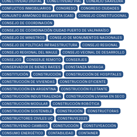
CONECTIVIDAD DIGITAL
CONECTIVIDAD VIAL
CONERLIO SAAVEDRA
CONFLICTOS INMOBILIARIOS
CONGRESO
CONGRESO CIUDADES
CONJUNTO ARMÓNICO BELLAVISTA (CAB)
CONSEJO CONSTITUCIONAL
CONSEJO DE COORDINACIÓN
CONSEJO DE COORDINACIÓN CIUDAD PUERTO DE VALPARAÍSO
CONSEJO DE MINISTROS
CONSEJO DE MONUMENTOS NACIONALES
CONSEJO DE POLÍTICAS INFRAESTRUCTURA
CONSEJO REGIONAL
CONSEJO REGIONAL DEL MAULE
CONSEJO VECINAL DE DESARROLLO
CONSEJOS
CONSERJE REMOTO
CONSERJES
CONSERVADOR DE BIENES RAÍCES
CONSTANZA MORAGA
CONSTITUCIÓN
CONSTRUCCIÓN
CONSTRUCCIÓN DE HOSPITALES
CONSTRUCCIÓN DE VIVIENDAS
CONSTRUCCIÓN EFICIENTE
CONSTRUCCIÓN EN ARGENTINA
CONSTRUCCIÓN FLOTANTE
CONSTRUCCIÓN INDUSTRIALIZADA
CONSTRUCCIÓN LIVIANA EN SECO
CONSTRUCCIÓN MODULAR
CONSTRUCCIÓN ROBÓTICA
CONSTRUCCIÓN SOSTENIBLE
CONSTRUCIÓN
CONSTRUCTORAS
CONSTRUCTORES CIVILES UC
CONSTRUYE2025
CONSTRUYENDO CAMBIOS
CONSTUCCIÓN
CONSTUYEACCIÓN
CONSUMO ENERGÉTICO
CONTABILIDAD
CONTAINER