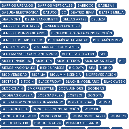
BARRIOS URBANOS
BARRIOS VERTICALES
BARROCO
BASILEA III
BASURA ELECTRÓNICA
BATUCO
BC
BEATRIZ HEVIA
BEATRIZ MELLA
BEAUMONT
BELÉN SANGUINETTI
BELLAS ARTES
BELLEZA
BENEFICIO TRIBUTARIO
BENEFICIOS FISCALES
BENEFICIOS INMOBILIARIOS
BENEFICIOS PARA LA CONSTRUCCIÓN
BENEFICIOS TRIBUTARIOS
BENJAMÍN ASTABURUAG
BENJAMÍN PÉREZ
BENJAMÍN SIMS
BEST MANAGED COMPANIES
BEST MANAGED COMPANIES 2023
BEST PLACE TO LIVE
BHP
BICENTENARIO UC
BICICLETA
BICICLETEROS
BICIS MOSQUITOS
BID
BIENES NACIONALES
BIENES RAÍCES
BIG DATA
BIM
BIOBÍO
BIODIVERSIDAD
BIOFILIA
BIOLUMINISCENCIA
BIORREMEDIACIÓN
BIOTREN
BITCOIN
BLACK FRIDAY
BLACK INMOBILIARIO
BLACK WEEK
BLOCKCHAIN
BMX FREESTYLE
BOCA JUNIORS
BODEGAS
BODEGAS CLASE A
BODEGAS FLEX
BOETSCH
BOGOTÁ
BOLETA POR CONCEPTO DE ARRIENDO
BOLETÍN LEGAL
BOLIVIA
BOLSA DE CHILE
BONO DE RECONSTRUCCIÓN
BONO PIE
BONOS DE CARBONO
BONOS VERDES
BOOM INMOBILIARIO
BOOMERS
BORDE COSTERO
BOSQUE NATIVO
BOSQUES URBANOS