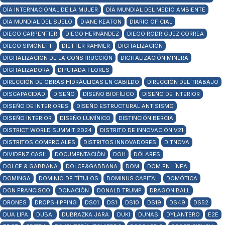
DÍA INTERNACIONAL DE LA MUJER
DÍA MUNDIAL DEL MEDIO AMBIENTE
DÍA MUNDIAL DEL SUELO
DIANE KEATON
DIARIO OFICIAL
DIEGO CARPENTIER
DIEGO HERNÁNDEZ
DIEGO RODRÍGUEZ CORREA
DIEGO SIMONETTI
DIETTER RAHMER
DIGITALIZACIÓN
DIGITALIZACIÓN DE LA CONSTRUCCIÓN
DIGITALIZACIÓN MINERA
DIGITALIZADORA
DIPUTADA FLORES
DIRECCIÓN DE OBRAS HIDRÁULICAS EN CABILDO
DIRECCIÓN DEL TRABAJO
DISCAPACIDAD
DISEÑO
DISEÑO BIOFÍLICO
DISEÑO DE INTERIOR
DISEÑO DE INTERIORES
DISEÑO ESTRUCTURAL ANTISISMO
DISEÑO INTERIOR
DISEÑO LUMÍNICO
DISTINCIÓN BERCIA
DISTRICT WORLD SUMMIT 2024
DISTRITO DE INNOVACIÓN V21
DISTRITOS COMERCIALES
DISTRITOS INNOVADORES
DITNOVA
DIVIDENZ CASH
DOCUMENTACIÓN
DOH
DÓLARES
DOLCE & GABBANA
DOLCE&GABBANA
DOM
DOM EN LÍNEA
DOMINGA
DOMINIO DE TÍTULOS
DOMINUS CAPITAL
DOMÓTICA
DON FRANCISCO
DONACIÓN
DONALD TRUMP
DRAGON BALL
DRONES
DROPSHIPPING
DS01
DS1
DS10
DS19
DS49
DS52
DUA LIPA
DUBAI
DUBRAZKA JARA
DUKI
DUNAS
DYLANTERO
E2E