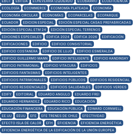
EBCT
EBITDA
ECHEVERRÍA IZQUIERDO
ECOBARRIO
ECOEFICIENCIA
ECOLOGÍA
ECOMMERCE
ECOMOMÍA PLATEADA
ECONOMÍA
ECONOMÍA CIRCULAR
ECONOMÍAS
ECOPARCELAS
ECOPARQUE
ECUADOR
EDICION ESPECIAL
EDICIÓN ESPECIAL CASAS PREFABRICADAS
EDICIÓN ESPECIAL ETM 24
EDICIÓN ESPECIAL TERRENOS
EDICIONES ESPECIALES
EDIFICA 2024
EDIFICA 2026
EDIFICACIÓN
EDIFICACIONES
EDIFICIO
EDIFICIO CONSISTORIAL
EDIFICIO COSTANERA
EDIFICIO DE LUJO
EDIFICIO ESMERALDA
EDIFICIO GUILLERMO MANN
EDIFICIO INTELIGENTE
EDIFICIO KANDINSKY
EDIFICIO PATRIMONIAL
EDIFICIO VITACURA
EDIFICIOS
EDIFICIOS FANTASMAS
EDIFICIOS INTELIGENTES
EDIFICIOS PATRIMONIALES
EDIFICIOS PÚBLICOS
EDIFICIOS RESIDENCIAL
EDIFICIOS RESIDENCIALES
EDIFICIOS SALUDABLES
EDIFICIOS VERDES
EDIFY
EDITORIAL
EDUARDO ANGULO
EDUARDO FREI
EDUARDO HERNANDEZ
EDUARDO RICCI
EDUCACIÓN
EDUCACIÓN FINANCIERA
EDUCACIÓN PÚBLICA
EDWARD CORNWELL
EE.UU
EEUU
EFE
EFE TRENES DE CHILE
EFECTIVIDAD
EFECTO ISLA DE CALOR
EFH
EFICIENCIA
EFICIENCIA ENERGÉTICA
EFICIENCIA ENERGÉTICA DE LA EDIFICACIÓN DE LA UNIÓN EUROPEA