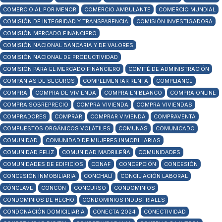
COMERCIO AL POR MENOR
COMERCIO AMBULANTE
COMERCIO MUNDIAL
COMISIÓN DE INTEGRIDAD Y TRANSPARENCIA
COMISIÓN INVESTIGADORA
COMISIÓN MERCADO FINANCIERO
COMISIÓN NACIONAL BANCARIA Y DE VALORES
COMISIÓN NACIONAL DE PRODUCTIVIDAD
COMISIÓN PARA EL MERCADO FINANCIERO
COMITÉ DE ADMINISTRACIÓN
COMPAÑIAS DE SEGUROS
COMPLEMENTAR RENTA
COMPLIANCE
COMPRA
COMPRA DE VIVIENDA
COMPRA EN BLANCO
COMPRA ONLINE
COMPRA SOBREPRECIO
COMPRA VIVIENDA
COMPRA VIVIENDAS
COMPRADORES
COMPRAR
COMPRAR VIVIENDA
COMPRAVENTA
COMPUESTOS ORGÁNICOS VOLÁTILES
COMUNAS
COMUNICADO
COMUNIDAD
COMUNIDAD DE MUJERES INMOBILIARIAS
COMUNIDAD FELIZ
COMUNIDAD MADRILEÑA
COMUNIDADES
COMUNIDADES DE EDIFICIOS
CONAF
CONCEPCIÓN
CONCESIÓN
CONCESIÓN INMOBILIARIA
CONCHALÍ
CONCILIACIÓN LABORAL
CÓNCLAVE
CONCÓN
CONCURSO
CONDOMINIOS
CONDOMINIOS DE HECHO
CONDOMINIOS INDUSTRIALES
CONDONACIÓN DOMICILIARIA
CONECTA 2024
CONECTIVIDAD