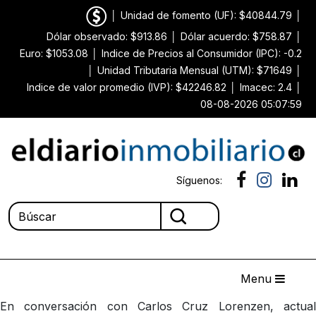
│
Unidad de fomento (UF): $40844.79
│
Dólar observado: $913.86
│
Dólar acuerdo: $758.87
│
Euro: $1053.08
│
Indice de Precios al Consumidor (IPC): -0.2
│
Unidad Tributaria Mensual (UTM): $71649
│
Indice de valor promedio (IVP): $42246.82
│
Imacec: 2.4
│
08-08-2026 05:07:59
Síguenos:
Menu
En conversación con Carlos Cruz Lorenzen, actual