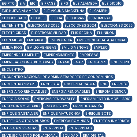
EGIPTO
EIA
EICI
EIFFAGE
EIFS
EJE ALAMEDA
EJE BIOBÍO
EJE NUEVA ALAMEDA
EJE VICUÑA MACKENNA
EL CAMPÍN
EL COLORADO
EL GOLF
EL LOA
EL OLIVAR
EL ROMERAL
EL TENIENTE
ELECCIONES 2023
ELECCIONES 2024
ELECCIONES 2025
ELECTRICIDAD
ELECTROMOVILIDAD
ELIS REGINA
ELLINIKON
ELON MUSK
EMBARGO
EMERGENCIA
EMERGENCIA HABITACIONAL
EMILIA RÍOS
EMILIO VENEGAS
EMILIO VENGAS
EMPLEO
EMPRENDE TU MENTE
EMPRENDIMIENTO
EMPRESAS
EMPRESAS CONSTRUCTORAS
ENAMI
ENAP
ENCHAPES
ENCI 2023
ENCUENTRO
ENCUENTRO NACIONAL DE ADMINISTRADORES DE CONDOMINIOS
ENCUENTRO SMART
ENCUESTA
ENCUESTA CASEN
ENE
ENERGÍA
ENERGÍA NO RENOVABLES
ENERGÍA RENOVABLES
ENERGÍA SÍSMICA
ENERGÍA SOLAR
ENERGÍAS RENOVABLES
ENFRIAMIENTO INMOBILIARIO
ENLACE INMOBILIARIO
ENLOCE 2025
ENRIQUE GARCÍA
ENRIQUE GASTALVER
ENRIQUE MATUSCHKA
ENRIQUE SOTZ
ENTRE LOS OTROS RUBROS
ENTREGA DOMINIOS
ENTREGA INMEDIATA
ENTREGA VIVIENDAS
ENTREVISTA
ENTREVISTAS
ENVEJECIMIENTO POBLACIONAL
EQUIDAD
ERA DIGITAL