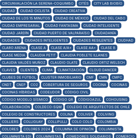
CIRCUNVALACIÓN LA SERENA-COQUIMBO
CITÉS
CITY LAB BIOBÍO
CIUDAD
CIUDAD CICLISTA
CIUDAD CREATIVA
CIUDAD DE LOS 15 MINUTOS
CIUDAD DE MÉXICO
CIUDAD DEL CABO
CIUDAD EMPRESARIAL
CIUDAD FANTASMA
CIUDAD INTELIGENTE
CIUDAD JARDÍN
CIUDAD PUERTO DE VALPARAÍSO
CIUDADANÍA
CIUDADES
CIUDADES INTELIGENTES
CIUDADES RESILENTES
CIUDHAD
CLARO ARENA
CLASE A
CLASE A/A+
CLASE AA+
CLASE B
CLASE MEDIA
CLAUDIA PETIT
CLAUDIA POBLETE ILLANES
CLAUDIA VALDÉS MUÑOZ
CLAUDIO OLATE
CLAUDIO ORTIZ WELSCH
CLAVES
CLIENTES
CLIMA
CLIMATIZACIÓN
CLOUD DANCER
CLUBES DE FÚTBOL
CLUSTER INMOBILIARIO
CMF
CMN
CMPC
CNDT
CNEP
CO2
COBERTURA DE SEGUROS
COCINA
COCINAS
COCINAS HÍBRIDAS
CODEUDOR
CÓDIGO CIVIL
CÓDIGO MODELO SÍSMICO
CÓDIGO QR
CÓDIGOAZUL
COHOUSING
COLABORACIÓN
COLDECO-SQM
COLEGIO DE ARQUITECTOS DE CHILE
COLEGIO DE CONSTRUCTORES
COLINA
COLIVER
COLIVING
COLLIERS
COLLIGUAY
COLLIPULLI
COLO COLO
COLOMBIA
COLORES
COLORES 2024
COLUMNA DE OPINIÓN
COLUMNISTA
COLUMNISTA EDI
COLUMNISTAS
COMEDORES SOLIDARIOS
COMERCIO