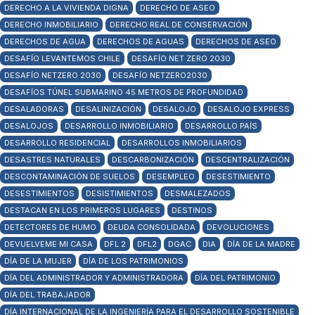
DERECHO A LA VIVIENDA DIGNA
DERECHO DE ASEO
DERECHO INMOBILIARIO
DERECHO REAL DE CONSERVACIÓN
DERECHOS DE AGUA
DERECHOS DE AGUAS
DERECHOS DE ASEO
DESAFÍO LEVANTEMOS CHILE
DESAFÍO NET ZERO 2030
DESAFÍO NETZERO 2030
DESAFÍO NETZERO2030
DESAFÍOS TÚNEL SUBMARINO 45 METROS DE PROFUNDIDAD
DESALADORAS
DESALINIZACIÓN
DESALOJO
DESALOJO EXPRESS
DESALOJOS
DESARROLLO INMOBILIARIO
DESARROLLO PAÍS
DESARROLLO RESIDENCIAL
DESARROLLOS INMOBILIARIOS
DESASTRES NATURALES
DESCARBONIZACIÓN
DESCENTRALIZACIÓN
DESCONTAMINACIÓN DE SUELOS
DESEMPLEO
DESESTIMIENTO
DESESTIMIENTOS
DESISTIMIENTOS
DESMALEZADOS
DESTACAN EN LOS PRIMEROS LUGARES
DESTINOS
DETECTORES DE HUMO
DEUDA CONSOLIDADA
DEVOLUCIONES
DEVUELVEME MI CASA
DFL 2
DFL2
DGAC
DIA
DÍA DE LA MADRE
DÍA DE LA MUJER
DÍA DE LOS PATRIMONIOS
DÍA DEL ADMINISTRADOR Y ADMINISTRADORA
DÍA DEL PATRIMONIO
DÍA DEL TRABAJADOR
DÍA INTERNACIONAL DE LA INGENIERÍA PARA EL DESARROLLO SOSTENIBLE