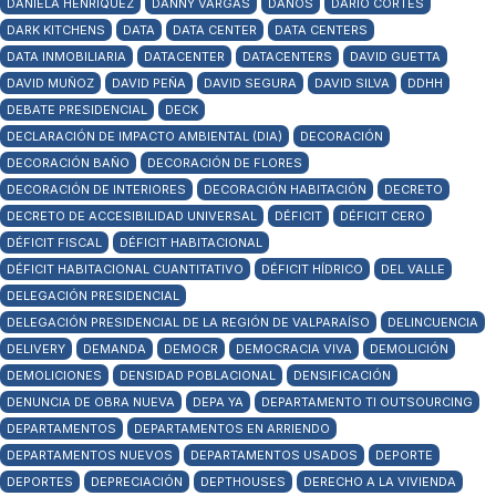
DANIELA HENRÍQUEZ
DANNY VARGAS
DAÑOS
DARÍO CORTÉS
DARK KITCHENS
DATA
DATA CENTER
DATA CENTERS
DATA INMOBILIARIA
DATACENTER
DATACENTERS
DAVID GUETTA
DAVID MUÑOZ
DAVID PEÑA
DAVID SEGURA
DAVID SILVA
DDHH
DEBATE PRESIDENCIAL
DECK
DECLARACIÓN DE IMPACTO AMBIENTAL (DIA)
DECORACIÓN
DECORACIÓN BAÑO
DECORACIÓN DE FLORES
DECORACIÓN DE INTERIORES
DECORACIÓN HABITACIÓN
DECRETO
DECRETO DE ACCESIBILIDAD UNIVERSAL
DÉFICIT
DÉFICIT CERO
DÉFICIT FISCAL
DÉFICIT HABITACIONAL
DÉFICIT HABITACIONAL CUANTITATIVO
DÉFICIT HÍDRICO
DEL VALLE
DELEGACIÓN PRESIDENCIAL
DELEGACIÓN PRESIDENCIAL DE LA REGIÓN DE VALPARAÍSO
DELINCUENCIA
DELIVERY
DEMANDA
DEMOCR
DEMOCRACIA VIVA
DEMOLICIÓN
DEMOLICIONES
DENSIDAD POBLACIONAL
DENSIFICACIÓN
DENUNCIA DE OBRA NUEVA
DEPA YA
DEPARTAMENTO TI OUTSOURCING
DEPARTAMENTOS
DEPARTAMENTOS EN ARRIENDO
DEPARTAMENTOS NUEVOS
DEPARTAMENTOS USADOS
DEPORTE
DEPORTES
DEPRECIACIÓN
DEPTHOUSES
DERECHO A LA VIVIENDA