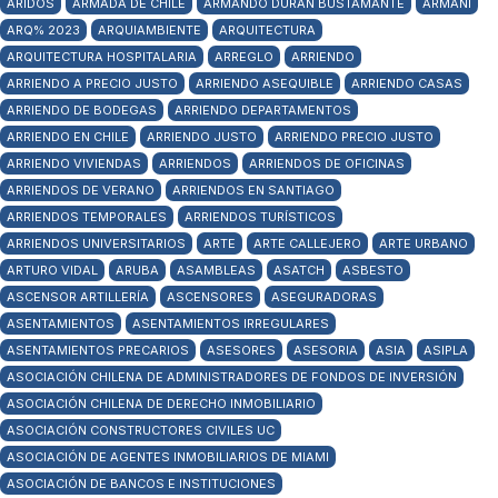
ÁRIDOS
ARMADA DE CHILE
ARMANDO DURÁN BUSTAMANTE
ARMANI
ARQ% 2023
ARQUIAMBIENTE
ARQUITECTURA
ARQUITECTURA HOSPITALARIA
ARREGLO
ARRIENDO
ARRIENDO A PRECIO JUSTO
ARRIENDO ASEQUIBLE
ARRIENDO CASAS
ARRIENDO DE BODEGAS
ARRIENDO DEPARTAMENTOS
ARRIENDO EN CHILE
ARRIENDO JUSTO
ARRIENDO PRECIO JUSTO
ARRIENDO VIVIENDAS
ARRIENDOS
ARRIENDOS DE OFICINAS
ARRIENDOS DE VERANO
ARRIENDOS EN SANTIAGO
ARRIENDOS TEMPORALES
ARRIENDOS TURÍSTICOS
ARRIENDOS UNIVERSITARIOS
ARTE
ARTE CALLEJERO
ARTE URBANO
ARTURO VIDAL
ARUBA
ASAMBLEAS
ASATCH
ASBESTO
ASCENSOR ARTILLERÍA
ASCENSORES
ASEGURADORAS
ASENTAMIENTOS
ASENTAMIENTOS IRREGULARES
ASENTAMIENTOS PRECARIOS
ASESORES
ASESORIA
ASIA
ASIPLA
ASOCIACIÓN CHILENA DE ADMINISTRADORES DE FONDOS DE INVERSIÓN
ASOCIACIÓN CHILENA DE DERECHO INMOBILIARIO
ASOCIACIÓN CONSTRUCTORES CIVILES UC
ASOCIACIÓN DE AGENTES INMOBILIARIOS DE MIAMI
ASOCIACIÓN DE BANCOS E INSTITUCIONES