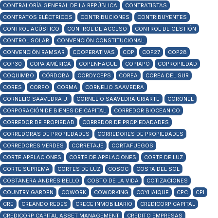
CONTRALORÍA GENERAL DE LA REPÚBLICA
CONTRATISTAS
CONTRATOS ELÉCTRICOS
CONTRIBUCIONES
CONTRIBUYENTES
CONTROL ACÚSTICO
CONTROL DE ACCESO
CONTROL DE GESTIÓN
CONTROL SOLAR
CONVENCIÓN CONSTITUCIONAL
CONVENCIÓN RAMSAR
COOPERATIVAS
COP
COP27
COP28
COP30
COPA AMÉRICA
COPENHAGUE
COPIAPÓ
COPROPIEDAD
COQUIMBO
CÓRDOBA
CORDYCEPS
COREA
COREA DEL SUR
CORES
CORFO
CORMA
CORNELIO SAAVEDRA
CORNELIO SAAVEDRA U.
CORNELIO SAAVEDRA URIARTE
CORONEL
CORPORACIÓN DE BIENES DE CAPITAL
CORREDOR BIOCEANICO
CORREDOR DE PROPIEDAD
CORREDOR DE PROPIEDADADES
CORREDORAS DE PROPIEDADES
CORREDORES DE PROPIEDADES
CORREDORES VERDES
CORRETAJE
CORTAFUEGOS
CORTE APELACIONES
CORTE DE APELACIONES
CORTE DE LUZ
CORTE SUPREMA
CORTES DE LUZ
COSOC
COSTA DEL SOL
COSTANERA ANDRÉS BELLO
COSTO DE LA VIDA
COTIZACIONES
COUNTRY GARDEN
COWORK
COWORKING
COYHAIQUE
CPC
CPI
CRE
CREANDO REDES
CRECE INMOBILIARIO
CREDICORP CAPITAL
CREDICORP CAPITAL ASSET MANAGEMENT
CRÉDITO EMPRESAS