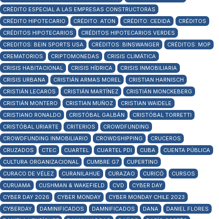
CRÉDITO ESPECIAL A LAS EMPRESAS CONSTRUCTORAS
CRÉDITO HIPOTECARIO
CRÉDITO: ATON
CRÉDITO: CEDIDA
CRÉDITOS
CRÉDITOS HIPOTECARIOS
CRÉDITOS HIPOTECARIOS VERDES
CREDITOS: BEIN SPORTS USA
CRÉDITOS: BINSWANGER
CRÉDITOS: MOP
CREMATORIOS
CRIPTOMONEDAS
CRISIS CLIMÁTICA
CRISIS HABITACIONAL
CRISIS HÍDRICA
CRISIS INMOBILIARIA
CRISIS URBANA
CRISTIÁN ARMAS MOREL
CRISTIAN HARNISCH
CRISTIÁN LECAROS
CRISTIÁN MARTÍNEZ
CRISTIÁN MONCKEBERG
CRISTIÁN MONTERO
CRISTIAN MUÑOZ
CRISTIAN WAIDELE
CRISTIANO RONALDO
CRISTÓBAL GALBÁN
CRISTÓBAL TORRETTI
CRISTÓBAL URIARTE
CRITERIOS
CROWDFUNDING
CROWDFUNDING INMOBILIARIO
CROWDSHIPPING
CRUCEROS
CRUZADOS
CTEC
CUARTEL
CUARTEL PDI
CUBA
CUENTA PÚBLICA
CULTURA ORGANIZACIONAL
CUMBRE G7
CUPERTINO
CURACO DE VÉLEZ
CURANILAHUE
CURAZAO
CURICÓ
CURSOS
CURUAMA
CUSHMAN & WAKEFIELD
CVD
CYBER DAY
CYBER DAY 2026
CYBER MONDAY
CYBER MONDAY CHILE 2023
CYBERDAY
DAMINIFICADOS
DAMNIFICADOS
DANA
DANIEL FLORES