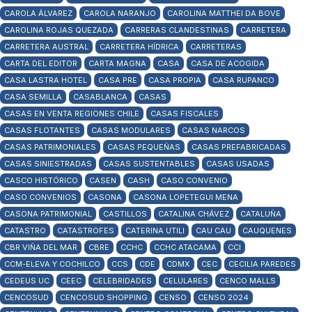
CAROLA ÁLVAREZ
CAROLA NARANJO
CAROLINA MATTHEI DA BOVE
CAROLINA ROJAS QUEZADA
CARRERAS CLANDESTINAS
CARRETERA
CARRETERA AUSTRAL
CARRETERA HÍDRICA
CARRETERAS
CARTA DEL EDITOR
CARTA MAGNA
CASA
CASA DE ACOGIDA
CASA LASTRA HOTEL
CASA PRE
CASA PROPIA
CASA RUPANCO
CASA SEMILLA
CASABLANCA
CASAS
CASAS EN VENTA REGIONES CHILE
CASAS FISCALES
CASAS FLOTANTES
CASAS MODULARES
CASAS NARCOS
CASAS PATRIMONIALES
CASAS PEQUEÑAS
CASAS PREFABRICADAS
CASAS SINIESTRADAS
CASAS SUSTENTABLES
CASAS USADAS
CASCO HISTÓRICO
CASEN
CASH
CASO CONVENIO
CASO CONVENIOS
CASONA
CASONA LOPETEGUI MENA
CASONA PATRIMONIAL
CASTILLOS
CATALINA CHÁVEZ
CATALUÑA
CATASTRO
CATASTROFES
CATERINA UTILI
CAU CAU
CAUQUENES
CBR VIÑA DEL MAR
CBRE
CCHC
CCHC ATACAMA
CCI
CCM-ELEVA Y COCHILCO
CCS
CDE
CDMX
CEC
CECILIA PAREDES
CEDEUS UC
CEEC
CELEBRIDADES
CELULARES
CENCO MALLS
CENCOSUD
CENCOSUD SHOPPING
CENSO
CENSO 2024