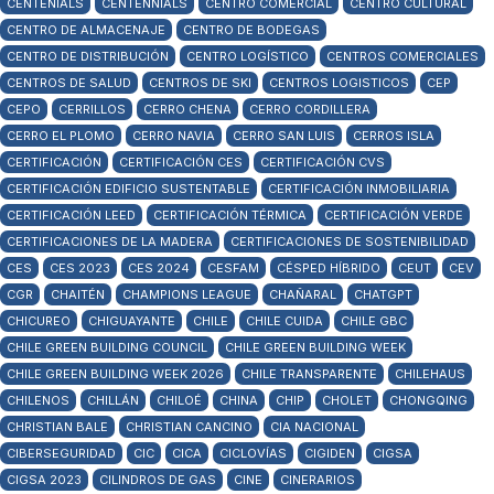
CENTENIALS
CENTENNIALS
CENTRO COMERCIAL
CENTRO CULTURAL
CENTRO DE ALMACENAJE
CENTRO DE BODEGAS
CENTRO DE DISTRIBUCIÓN
CENTRO LOGÍSTICO
CENTROS COMERCIALES
CENTROS DE SALUD
CENTROS DE SKI
CENTROS LOGISTICOS
CEP
CEPO
CERRILLOS
CERRO CHENA
CERRO CORDILLERA
CERRO EL PLOMO
CERRO NAVIA
CERRO SAN LUIS
CERROS ISLA
CERTIFICACIÓN
CERTIFICACIÓN CES
CERTIFICACIÓN CVS
CERTIFICACIÓN EDIFICIO SUSTENTABLE
CERTIFICACIÓN INMOBILIARIA
CERTIFICACIÓN LEED
CERTIFICACIÓN TÉRMICA
CERTIFICACIÓN VERDE
CERTIFICACIONES DE LA MADERA
CERTIFICACIONES DE SOSTENIBILIDAD
CES
CES 2023
CES 2024
CESFAM
CÉSPED HÍBRIDO
CEUT
CEV
CGR
CHAITÉN
CHAMPIONS LEAGUE
CHAÑARAL
CHATGPT
CHICUREO
CHIGUAYANTE
CHILE
CHILE CUIDA
CHILE GBC
CHILE GREEN BUILDING COUNCIL
CHILE GREEN BUILDING WEEK
CHILE GREEN BUILDING WEEK 2026
CHILE TRANSPARENTE
CHILEHAUS
CHILENOS
CHILLÁN
CHILOÉ
CHINA
CHIP
CHOLET
CHONGQING
CHRISTIAN BALE
CHRISTIAN CANCINO
CIA NACIONAL
CIBERSEGURIDAD
CIC
CICA
CICLOVÍAS
CIGIDEN
CIGSA
CIGSA 2023
CILINDROS DE GAS
CINE
CINERARIOS