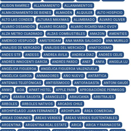
ALISON RAMÍREZ
ALLANAMIENTO
ALLANAMIENTOS
ALMACENAMIENTO DE BIENES
ALMADÉN
ALQUILER
ALTO HOSPICIO
ALTO LAS CONDES
ALTURAS MÁXIMAS
ALUMBRADO
ÁLVARO OLIVER
ÁLVARO OSSANDÓN
ÁLVARO RICARDI
ALVARO RICARDI MAC-EVOY
ALZA METRO CUADRADO
ALZAS COMBUSTIBLES
AMAZON
AMENITIES
AMÉRICO VESPUCIO
AMSTERDAM
ANA MARÍA SALGADO
ANA MURILLO
ANALISIS DE MERCADO
ANÁLISIS DEL MERCADO
ANATOCISMO
ANDES STR
ANDESS
ANDREA ÁVILA
ANDREA DÍAZ
ANDRÉS CELIS
ANDRÉS INNOCENTI GARCÍA
ANDRÉS PARDO
ANEF
ANFA
ANGELA LU
ANGÉLICA FIGUEROA
ANGÉLICA FIGUEROA VALENZUELA
ANGÉLICA GARCÍA
ANIMADORES
AÑO NUEVO
ANTÁRTICA
ANTENAS TELEFÓNICAS
ANTISÍSMOCO
ANTOFAGASTA
ANTONI GAUDÍ
ANWO
AOA
APART HOTEL
APPLE PARK
APROBACIÓNDE PERMISOS
APV
ARABIA SAUDITA
ARANCELES
ARAUCANÍA
ARBITRAJES
ÁRBOLES
ÁRBOLES NATIVOS
ARCADIS CHILE
ARCHIPIÉLAGO JUAN FERNÁNDEZ
ARCHIPLAN
ÁREA COMERCIAL
ÁREAS COMUNES
ÁREAS VERDES
ÁREAS VERDES SUSTENTABLES
ARGENTINA
ARGENTINA REAL ESTATE
ARICA
ARICA Y PARINACOTA