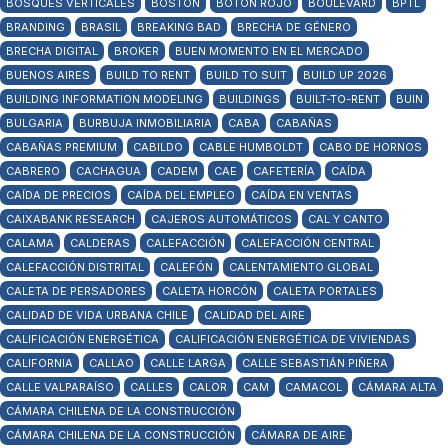
BOSQUES VERTICALES
BOSTON
BOTÓN ROJO
BOULEVARD
BPTL
BRANDING
BRASIL
BREAKING BAD
BRECHA DE GÉNERO
BRECHA DIGITAL
BROKER
BUEN MOMENTO EN EL MERCADO
BUENOS AIRES
BUILD TO RENT
BUILD TO SUIT
BUILD UP 2026
BUILDING INFORMATION MODELING
BUILDINGS
BUILT-TO-RENT
BUIN
BULGARIA
BURBUJA INMOBILIARIA
CABA
CABAÑAS
CABAÑAS PREMIUM
CABILDO
CABLE HUMBOLDT
CABO DE HORNOS
CABRERO
CACHAGUA
CADEM
CAE
CAFETERÍA
CAÍDA
CAÍDA DE PRECIOS
CAÍDA DEL EMPLEO
CAÍDA EN VENTAS
CAIXABANK RESEARCH
CAJEROS AUTOMÁTICOS
CAL Y CANTO
CALAMA
CALDERAS
CALEFACCIÓN
CALEFACCIÓN CENTRAL
CALEFACCIÓN DISTRITAL
CALEFÓN
CALENTAMIENTO GLOBAL
CALETA DE PERSADORES
CALETA HORCÓN
CALETA PORTALES
CALIDAD DE VIDA URBANA CHILE
CALIDAD DEL AIRE
CALIFICACIÓN ENERGÉTICA
CALIFICACIÓN ENERGÉTICA DE VIVIENDAS
CALIFORNIA
CALLAO
CALLE LARGA
CALLE SEBASTIÁN PIÑERA
CALLE VALPARAÍSO
CALLES
CALOR
CAM
CAMACOL
CÁMARA ALTA
CÁMARA CHILENA DE LA CONSTRUCCIÓN
CÁMARA CHILENA DE LA CONSTRUCCIÓN
CÁMARA DE AIRE