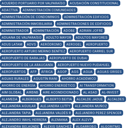
ACUERDO PORTUARIO POR VALPARAÍSO
ACUSACIÓN CONSTITUCIONAL
ADACTIVA
ADMINISTRACIÓN COMUNIDADES
ADMINISTRACIÓN DE CONDOMINIOS
ADMINISTRACIÓN EDIFICIOS
ADMINISTRACIÓN INMOBILIARIA
ADMINISTRACIONES DE EDIFICIOS
ADMINISTRADOR
ADMINITRACIÓN
ADOBE
ADRIÁN JOFRÉ
ADUANA DE VALPARAÍSO
ADULTO MAYOR
ADULTOS MAYORES
ADUS LATAM
ADVS
AERÓDROMO
AEROGEL
AEROPUERTO
AEROPUERTO ARTURO MERINO BENÍTEZ
AEROPUERTO CARRIEL SUR
AEROPUERTO DE BARAJAS
AEROPUERTO DE DUBAI
AEROPUERTO DE LA ARAUCANÍA
AEROPUERTO NUEVO PUDAHUEL
AEROPUERTOS
AFP
ÁFRICA
AGOP
AGS
AGUA
AGUAS GRISES
AGUAS RURALES
AGUSTÍN RIANI
AHORRO ACADÉMICO
AHORRO DE ENERGÍA
AHORRO ENERGÉTICO
AI TRANSFORMATION
AIM GLOBAL
AIRBNB
AIRE ACONDICIONADO
AL ASAD
AL-INVEST
ALAMEDA
ALBERGUES
ALBERTO BEITIA
ALCALDE JADUE
ALCALDES
ALEJANDRA AGUILAR
ALEJANDRA LUTFY
ALEJANDRA MUÑOZ
ALEJANDRA TAPIA
ALEJANDRA VALDÉS R
ALEJANDRO PEREZ SPENCER
ALEJANDRO WAHL HERRERA
ALEMANIA
ALEX ALEVY
ALEXANDRA BELAÚNDE
ALEXIS SÁNCHEZ
ALGARROBO
ALGORITMO