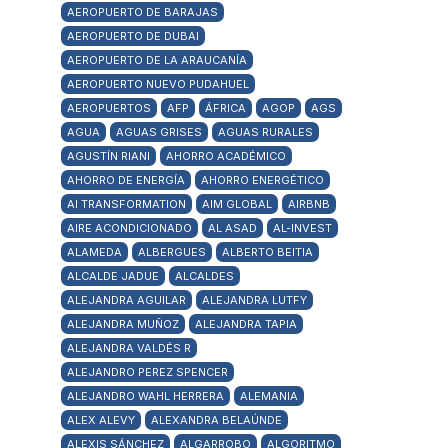
AEROPUERTO DE BARAJAS
AEROPUERTO DE DUBAI
AEROPUERTO DE LA ARAUCANÍA
AEROPUERTO NUEVO PUDAHUEL
AEROPUERTOS
AFP
ÁFRICA
AGOP
AGS
AGUA
AGUAS GRISES
AGUAS RURALES
AGUSTÍN RIANI
AHORRO ACADÉMICO
AHORRO DE ENERGÍA
AHORRO ENERGÉTICO
AI TRANSFORMATION
AIM GLOBAL
AIRBNB
AIRE ACONDICIONADO
AL ASAD
AL-INVEST
ALAMEDA
ALBERGUES
ALBERTO BEITIA
ALCALDE JADUE
ALCALDES
ALEJANDRA AGUILAR
ALEJANDRA LUTFY
ALEJANDRA MUÑOZ
ALEJANDRA TAPIA
ALEJANDRA VALDÉS R
ALEJANDRO PEREZ SPENCER
ALEJANDRO WAHL HERRERA
ALEMANIA
ALEX ALEVY
ALEXANDRA BELAÚNDE
ALEXIS SÁNCHEZ
ALGARROBO
ALGORITMO