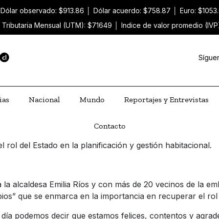
Dólar observado: $913.86
│
Dólar acuerdo: $758.87
│
Euro: $1053
 Tributaria Mensual (UTM): $71649
│
Indice de valor promedio (IV
Sígue
ias
Nacional
Mundo
Reportajes y Entrevistas
Contacto
l rol del Estado en la planificación y gestión habitacional.
a la alcaldesa Emilia Ríos y con más de 20 vecinos de la e
que se enmarca en la importancia en recuperar el rol del
 día podemos decir que estamos felices, contentos y agrad