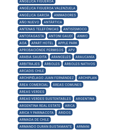
ANGÉLICA FIGUEROA
ANGÉLICA FIGUEROA VALENZUELA
ANGÉLICA GARCÍA
ANIMADORES
AÑO NUEVO
ANTÁRTICA
ANTENAS TELEFÓNICAS
ANTISÍSMOCO
ANTOFAGASTA
ANTONI GAUDÍ
ANWO
AOA
APART HOTEL
APPLE PARK
APROBACIÓNDE PERMISOS
APV
ARABIA SAUDITA
ARANCELES
ARAUCANÍA
ARBITRAJES
ÁRBOLES
ÁRBOLES NATIVOS
ARCADIS CHILE
ARCHIPIÉLAGO JUAN FERNÁNDEZ
ARCHIPLAN
ÁREA COMERCIAL
ÁREAS COMUNES
ÁREAS VERDES
ÁREAS VERDES SUSTENTABLES
ARGENTINA
ARGENTINA REAL ESTATE
ARICA
ARICA Y PARINACOTA
ÁRIDOS
ARMADA DE CHILE
ARMANDO DURÁN BUSTAMANTE
ARMANI