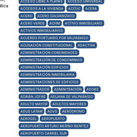
ACCESO LIBRE A PLAYAS
ACCESO UNIVERSAL
ática
ACCESOS A LA VIVIENDA
ACCUC
ACERA
ACERO
ACERO GALVANIZADO
ACERO VERDE
ACHM
ACTIVO INMOBILIARIO
ACTIVOS INMOBILIARIOS
ACUERDO PORTUARIO POR VALPARAÍSO
ACUSACIÓN CONSTITUCIONAL
ADACTIVA
ADMINISTRACIÓN COMUNIDADES
ADMINISTRACIÓN DE CONDOMINIOS
ADMINISTRACIÓN EDIFICIOS
ADMINISTRACIÓN INMOBILIARIA
ADMINISTRACIONES DE EDIFICIOS
ADMINISTRADOR
ADMINITRACIÓN
ADOBE
ADRIÁN JOFRÉ
ADUANA DE VALPARAÍSO
ADULTO MAYOR
ADULTOS MAYORES
ADUS LATAM
ADVS
AERÓDROMO
AEROGEL
AEROPUERTO
AEROPUERTO ARTURO MERINO BENÍTEZ
AEROPUERTO CARRIEL SUR