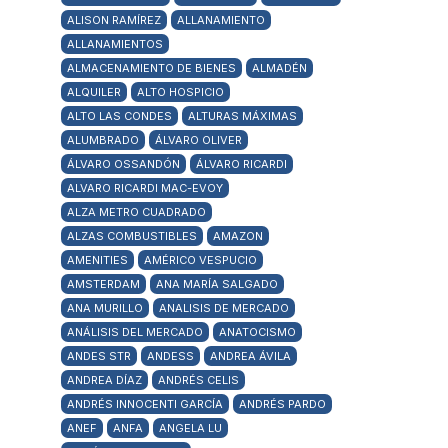
ALISON RAMÍREZ
ALLANAMIENTO
ALLANAMIENTOS
ALMACENAMIENTO DE BIENES
ALMADÉN
ALQUILER
ALTO HOSPICIO
ALTO LAS CONDES
ALTURAS MÁXIMAS
ALUMBRADO
ÁLVARO OLIVER
ÁLVARO OSSANDÓN
ÁLVARO RICARDI
ALVARO RICARDI MAC-EVOY
ALZA METRO CUADRADO
ALZAS COMBUSTIBLES
AMAZON
AMENITIES
AMÉRICO VESPUCIO
AMSTERDAM
ANA MARÍA SALGADO
ANA MURILLO
ANALISIS DE MERCADO
ANÁLISIS DEL MERCADO
ANATOCISMO
ANDES STR
ANDESS
ANDREA ÁVILA
ANDREA DÍAZ
ANDRÉS CELIS
ANDRÉS INNOCENTI GARCÍA
ANDRÉS PARDO
ANEF
ANFA
ANGELA LU