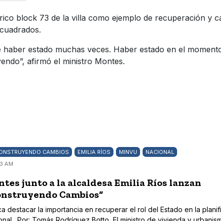
rico block 73 de la villa como ejemplo de recuperación y ca
 cuadrados.
de haber estado muchas veces. Haber estado en el momento
endo”, afirmó el ministro Montes.
ONSTRUYENDO CAMBIOS
EMILIA RÍOS
MINVU
NACIONAL
23 AM
tes junto a la alcaldesa Emilia Ríos lanzan
onstruyendo Cambios”
sca destacar la importancia en recuperar el rol del Estado en la plani
ional. Por: Tomás Rodríguez Botto El ministro de vivienda y urbanis