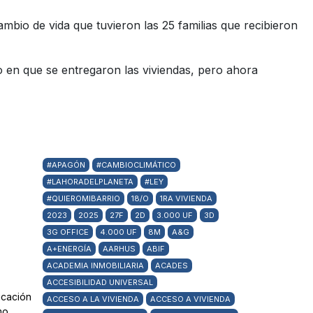
mbio de vida que tuvieron las 25 familias que recibieron
 en que se entregaron las viviendas, pero ahora
#APAGÓN
#CAMBIOCLIMÁTICO
#LAHORADELPLANETA
#LEY
#QUIEROMIBARRIO
18/O
1RA VIVIENDA
2023
2025
27F
2D
3.000 UF
3D
3G OFFICE
4.000 UF
8M
A&G
A+ENERGÍA
AARHUS
ABIF
ACADEMIA INMOBILIARIA
ACADES
ACCESIBILIDAD UNIVERSAL
ficación
ACCESO A LA VIVIENDA
ACCESO A VIVIENDA
mo,