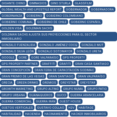
GIGANTE CHINO
GIMNASIOS
GINO STURLA
GLASSFILM
GLOBAL WEALTH AND LIFESTYLE REPORT
GOBERNADOR
GOBERNADORA
GOBERNANZA
GOBIERNO
GOBIERNO COLOMBIANO
GOBIERNO COMUNAL
GOBIERNO DE CHILE
GOBIERNO ESPAÑOL
GOLDEN VISA
GOLDMAN SACHS
GOLDMAN SACHS AJUSTA SUS PROYECCIONES PARA EL SECTOR
INMOBILIARIO
GONZALO FUENZALIDA
GONZALO JIMÉNEZ COCQ
GONZALO MUT
GONZALO SILVA LEÓN
GONZALO SOTOMAYOR
GONZALO URETA
GOOGLE
GORE
GORE VALPARAÍSO
GPS PROPERTY
GPS PROPERTY PARTNER
GRAFFITI
GRAFITI
GRAN CASA SANTIAGO
GRAN CONCEPCIÓN
GRAN FERIA DE CAPACITACIÓN SODIMAC
GRAN PREMIO DE LAS VEGAS
GRAN SANTIAGO
GRAN VALPARAÍSO
GRECIA
GREEN DRINKS
GREMIOS
GREYSTAR
GREYSTAR
GROWTH MARKETING
GRUPO ALTING
GRUPO NUMA
GRUPO PATIO
GRUPO URBANA
GUANAQUEROS
GUCCI
GUERRA ARANCELARIA
GUERRA COMERCIAL
GUERRA IRÁN
GUEST HOUSE
GÜETOS VERTICALES
GUSTAVO COLLAO
H2V
HABITAGE
HABITALIDAD
HACIENDA
HACINAMIENTO
HACKER INMOBILIARIOS