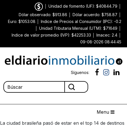
│
Unidad de fomento (UF): $40844.79
│
Dólar observado: $913.86
│
Dólar acuerdo: $758.87
│
Euro: $1053.08
│
Indice de Precios al Consumidor (IPC): -0.2
│
Unidad Tributaria Mensual (UTM): $71649
│
Indice de valor promedio (IVP): $42253.33
│
Imacec: 2.4
│
09-08-2026 08:44:45
Síguenos:
Menu
La ciudad brasileña pasó de estar en el top 14 de destinos