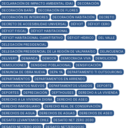
DECLARACIÓN DE IMPACTO AMBIENTAL (DIA)
DECORACIÓN
DECORACIÓN BAÑO
DECORACIÓN DE FLORES
DECORACIÓN DE INTERIORES
DECORACIÓN HABITACIÓN
DECRETO
DECRETO DE ACCESIBILIDAD UNIVERSAL
DÉFICIT
DÉFICIT CERO
DÉFICIT FISCAL
DÉFICIT HABITACIONAL
DÉFICIT HABITACIONAL CUANTITATIVO
DÉFICIT HÍDRICO
DEL VALLE
DELEGACIÓN PRESIDENCIAL
DELEGACIÓN PRESIDENCIAL DE LA REGIÓN DE VALPARAÍSO
DELINCUENCIA
DELIVERY
DEMANDA
DEMOCR
DEMOCRACIA VIVA
DEMOLICIÓN
DEMOLICIONES
DENSIDAD POBLACIONAL
DENSIFICACIÓN
DENUNCIA DE OBRA NUEVA
DEPA YA
DEPARTAMENTO TI OUTSOURCING
DEPARTAMENTOS
DEPARTAMENTOS EN ARRIENDO
DEPARTAMENTOS NUEVOS
DEPARTAMENTOS USADOS
DEPORTE
DEPORTES
DEPRECIACIÓN
DEPTHOUSES
DERECHO A LA VIVIENDA
DERECHO A LA VIVIENDA DIGNA
DERECHO DE ASEO
DERECHO INMOBILIARIO
DERECHO REAL DE CONSERVACIÓN
DERECHOS DE AGUA
DERECHOS DE AGUAS
DERECHOS DE ASEO
DESAFÍO LEVANTEMOS CHILE
DESAFÍO NET ZERO 2030
DESAFÍO NETZERO 2030
DESAFÍO NETZERO2030