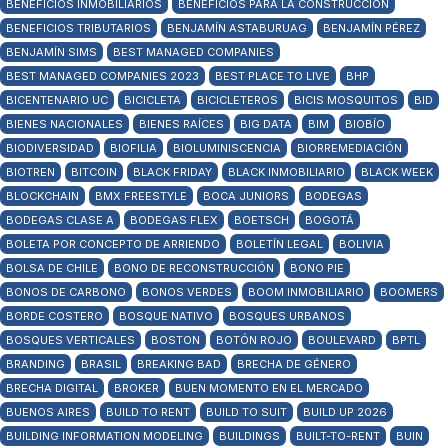
BENEFICIOS INMOBILIARIOS
BENEFICIOS PARA LA CONSTRUCCIÓN
BENEFICIOS TRIBUTARIOS
BENJAMÍN ASTABURUAG
BENJAMÍN PÉREZ
BENJAMÍN SIMS
BEST MANAGED COMPANIES
BEST MANAGED COMPANIES 2023
BEST PLACE TO LIVE
BHP
BICENTENARIO UC
BICICLETA
BICICLETEROS
BICIS MOSQUITOS
BID
BIENES NACIONALES
BIENES RAÍCES
BIG DATA
BIM
BIOBÍO
BIODIVERSIDAD
BIOFILIA
BIOLUMINISCENCIA
BIORREMEDIACIÓN
BIOTREN
BITCOIN
BLACK FRIDAY
BLACK INMOBILIARIO
BLACK WEEK
BLOCKCHAIN
BMX FREESTYLE
BOCA JUNIORS
BODEGAS
BODEGAS CLASE A
BODEGAS FLEX
BOETSCH
BOGOTÁ
BOLETA POR CONCEPTO DE ARRIENDO
BOLETÍN LEGAL
BOLIVIA
BOLSA DE CHILE
BONO DE RECONSTRUCCIÓN
BONO PIE
BONOS DE CARBONO
BONOS VERDES
BOOM INMOBILIARIO
BOOMERS
BORDE COSTERO
BOSQUE NATIVO
BOSQUES URBANOS
BOSQUES VERTICALES
BOSTON
BOTÓN ROJO
BOULEVARD
BPTL
BRANDING
BRASIL
BREAKING BAD
BRECHA DE GÉNERO
BRECHA DIGITAL
BROKER
BUEN MOMENTO EN EL MERCADO
BUENOS AIRES
BUILD TO RENT
BUILD TO SUIT
BUILD UP 2026
BUILDING INFORMATION MODELING
BUILDINGS
BUILT-TO-RENT
BUIN