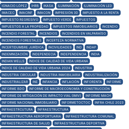
IGNACIO LÓPEZ
IHRB
IKASA
ILUMINACIÓN
ILUMINACIÓN LED
IMACEC
IMACINF
IMACON
IMPRESIÓN 3D
IMPUESTO A LA RENTA
IMPUESTO REGRESIVO
IMPUESTO VERDE
IMPUESTOS
IMPUESTOS A LA PROPIEDAD
IMPUESTOS INMOBILIARIOS
INCENDIO
INCENDIO FORESTAL
INCENDIOS
INCENDIOS EN VALPARAÍSO
INCENDIOS FORESTALES
INCERTEZA NORMATIVA
INCERTIDUMBRE JURÍDICA
INCIVILIDADES
IND
INDAP
INDEMNIZACIÓN
INDEPENDECIA
INDEPENDENCIA
INDIA
INDIAN WELLS
ÍNDICE DE CALIDAD DE VIDA URBANA
ÍNDICE DE CALIDAD DE VIDA URBANA 2024
INDUSTRIA
INDUSTRIA CIRCULAR
INDUSTRIA INMOBILIARIA
INDUSTRIALIZACIÓN
INDUSTRIALIZAR
INE
INFANCIA
INFLACIÓN
INFORENTA
INFORME
INFORME BDO
INFORME DE MACROECONOMÍA Y CONSTRUCCIÓN
INFORME DE MITIGACIÓN DE IMPACTO VIAL (IMIV)
INFORME MACH
INFORME NACIONAL INMOBILIARIO
INFORMETOCTOC
INFRA CHILE 2023
INFRAESTRCUTURA
INFRAESTRUCTURA
INFRAESTRUCTURA AEROPORTUARIA
INFRAESTRUCTURA COMUNAL
INFRAESTRUCTURA DE SALUD
INFRAESTRUCTURA DEPORTIVA