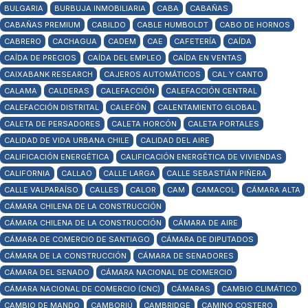
BULGARIA
BURBUJA INMOBILIARIA
CABA
CABAÑAS
CABAÑAS PREMIUM
CABILDO
CABLE HUMBOLDT
CABO DE HORNOS
CABRERO
CACHAGUA
CADEM
CAE
CAFETERÍA
CAÍDA
CAÍDA DE PRECIOS
CAÍDA DEL EMPLEO
CAÍDA EN VENTAS
CAIXABANK RESEARCH
CAJEROS AUTOMÁTICOS
CAL Y CANTO
CALAMA
CALDERAS
CALEFACCIÓN
CALEFACCIÓN CENTRAL
CALEFACCIÓN DISTRITAL
CALEFÓN
CALENTAMIENTO GLOBAL
CALETA DE PERSADORES
CALETA HORCÓN
CALETA PORTALES
CALIDAD DE VIDA URBANA CHILE
CALIDAD DEL AIRE
CALIFICACIÓN ENERGÉTICA
CALIFICACIÓN ENERGÉTICA DE VIVIENDAS
CALIFORNIA
CALLAO
CALLE LARGA
CALLE SEBASTIÁN PIÑERA
CALLE VALPARAÍSO
CALLES
CALOR
CAM
CAMACOL
CÁMARA ALTA
CÁMARA CHILENA DE LA CONSTRUCCIÓN
CÁMARA CHILENA DE LA CONSTRUCCIÓN
CÁMARA DE AIRE
CÁMARA DE COMERCIO DE SANTIAGO
CÁMARA DE DIPUTADOS
CÁMARA DE LA CONSTRUCCIÓN
CÁMARA DE SENADORES
CÁMARA DEL SENADO
CÁMARA NACIONAL DE COMERCIO
CÁMARA NACIONAL DE COMERCIO (CNC)
CÁMARAS
CAMBIO CLIMÁTICO
CAMBIO DE MANDO
CAMBORIÚ
CAMBRIDGE
CAMINO COSTERO