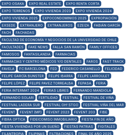
EXPO OSAKA
EXPO REAL ESTATE
EXPO RENTA CORTA
EXPO TERRENOS
EXPO VIVIENDA 2023
EXPO VIVIENDA 2024
EXPO VIVIENDA 2025
EXPOCONDOMINIOS 2025
EXPROPIACIÓN
EXSEDE
EXTRANJERO
EXTRANJEROS
EZEIZA
FABIÁN GARCÍA
FACH
FACHADAS
FACULTAD DE ECONOMÍA Y NEGOCIOS DE LA UNIVERSIDAD DE CHILE
FACULTADES
FAKE NEWS
FALLA SAN RAMÓN
FAMILY OFFICES
FAMOSOS
FANTASILANDIA
FARMACIAS
FARMACIAS Y CENTRO MÉDICOS Y/O DENTALES
FAROS
FAST TRACK
FAVELA
FC BARCELONA
FED
FEDERICO CASANELLO
FELICIDAD
FELIPE GARCÍA BUNSTER
FELIPE IBARRA
FELIPE LARROULET
FELIPE LÓPEZ
FELIPE PAVEZ TORREALBA
FEPASA
FERIA
FERIA INTERMAT 2024
FERIAS LIBRES
FERNANDO MANDIOLA
FERNANDO SOLARI
FERTILIDAD
FESTIVAL
FESTIVAL DE VIÑA
FESTIVAL LADERA SUR
FESTIVAL OH! STGO
FESTIVAL VIÑA DEL MAR
FEVENT
FEVENT (MP)
FEVENT 2023
FEVENT 203
FIBE
FIBRA OPTICA
FIDEICOMISO INMOBILIARIO
FIESTA FIN DE AÑO
FIESTA VIVIENDAS POR UN SUEÑO
FIESTAS PATRIAS
FIGITALES
FILANTROPIA
FILIPINAS
FILTRACIONES
FINAL DE AÑO 2025