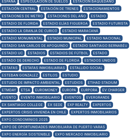
ESPAÑA
ESPECULACIÓN DE SUELOS
ESTACIÓN BAQUEDANO
ESTACIÓN CENTRAL
ESTACIÓN DE TRENES
ESTACIONAMIENTOS
ESTACIONES DE METRO
ESTACIONES DEL AÑO
ESTADIO
ESTADIO DE FLORIDA
ESTADIO ELÍAS FIGUEROA
ESTADIO FUTURISTA
ESTADIO LA GRANJA DE CURICÓ
ESTADIO MARACANÁ
ESTADIO MONUMENTAL
ESTADIO MUNICIPAL
ESTADIO NACIONAL
ESTADIO SAN CARLOS DE APOQUINDO
ESTADIO SANTIAGO BERNABÉU
ESTADIO UC
ESTADIOS
ESTADIOS DE FÚTBOL
ESTADO
ESTADO DE DERECHO
ESTADO DE FLORIDA
ESTADOS UNIDOS
ESTAFAS
ESTAFAS INMOBILIARIAS
ESTALLIDO SOCIAL
ESTEBAN GONZALEZ
ESTILOS
ESTUDIO
ESTUDIO DE IMPACTO AMBIENTAL
ESTUDIOS
ETIHAD STADIUM
ETMDAY
ETSA
EUROMONEY
EUROPA
EURPORA
EV CHARGER
EVENTO
EVENTO INMOBILIARIO
EVENTOS
EVERGRANDE
EX SANTIAGO COLLEGE
EX SEDE
EXP REALTY
EXPERTOS
EXPERTOS CRISIS VIVIENDA EN CHILE
EXPERTOS INMOBILIARIOS
EXPO CONDOMINIOS 2025
EXPO DE OPORTUNIDADES INMOBILIARIA DE PUERTO VARAS
EXPO ENERGÍA SOSTENIBLE
EXPO MERCADO INMOBILIARIO