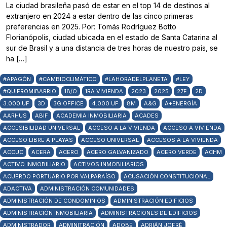
La ciudad brasileña pasó de estar en el top 14 de destinos al
extranjero en 2024 a estar dentro de las cinco primeras
preferencias en 2025. Por: Tomás Rodríguez Botto
Florianópolis, ciudad ubicada en el estado de Santa Catarina al
sur de Brasil y a una distancia de tres horas de nuestro país, se
ha […]
#APAGÓN
#CAMBIOCLIMÁTICO
#LAHORADELPLANETA
#LEY
#QUIEROMIBARRIO
18/O
1RA VIVIENDA
2023
2025
27F
2D
3.000 UF
3D
3G OFFICE
4.000 UF
8M
A&G
A+ENERGÍA
AARHUS
ABIF
ACADEMIA INMOBILIARIA
ACADES
ACCESIBILIDAD UNIVERSAL
ACCESO A LA VIVIENDA
ACCESO A VIVIENDA
ACCESO LIBRE A PLAYAS
ACCESO UNIVERSAL
ACCESOS A LA VIVIENDA
ACCUC
ACERA
ACERO
ACERO GALVANIZADO
ACERO VERDE
ACHM
ACTIVO INMOBILIARIO
ACTIVOS INMOBILIARIOS
ACUERDO PORTUARIO POR VALPARAÍSO
ACUSACIÓN CONSTITUCIONAL
ADACTIVA
ADMINISTRACIÓN COMUNIDADES
ADMINISTRACIÓN DE CONDOMINIOS
ADMINISTRACIÓN EDIFICIOS
ADMINISTRACIÓN INMOBILIARIA
ADMINISTRACIONES DE EDIFICIOS
ADMINISTRADOR
ADMINITRACIÓN
ADOBE
ADRIÁN JOFRÉ