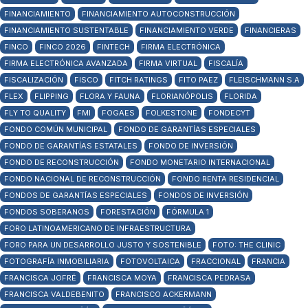
FINANCIAMIENTO
FINANCIAMIENTO AUTOCONSTRUCCIÓN
FINANCIAMIENTO SUSTENTABLE
FINANCIAMIENTO VERDE
FINANCIERAS
FINCO
FINCO 2026
FINTECH
FIRMA ELECTRÓNICA
FIRMA ELECTRÓNICA AVANZADA
FIRMA VIRTUAL
FISCALÍA
FISCALIZACIÓN
FISCO
FITCH RATINGS
FITO PAEZ
FLEISCHMANN S.A
FLEX
FLIPPING
FLORA Y FAUNA
FLORIANÓPOLIS
FLORIDA
FLY TO QUALITY
FMI
FOGAES
FOLKESTONE
FONDECYT
FONDO COMÚN MUNICIPAL
FONDO DE GARANTÍAS ESPECIALES
FONDO DE GARANTÍAS ESTATALES
FONDO DE INVERSIÓN
FONDO DE RECONSTRUCCIÓN
FONDO MONETARIO INTERNACIONAL
FONDO NACIONAL DE RECONSTRUCCIÓN
FONDO RENTA RESIDENCIAL
FONDOS DE GARANTÍAS ESPECIALES
FONDOS DE INVERSIÓN
FONDOS SOBERANOS
FORESTACIÓN
FÓRMULA 1
FORO LATINOAMERICANO DE INFRAESTRUCTURA
FORO PARA UN DESARROLLO JUSTO Y SOSTENIBLE
FOTO: THE CLINIC
FOTOGRAFÍA INMOBILIARIA
FOTOVOLTAICA
FRACCIONAL
FRANCIA
FRANCISCA JOFRÉ
FRANCISCA MOYA
FRANCISCA PEDRASA
FRANCISCA VALDEBENITO
FRANCISCO ACKERMANN