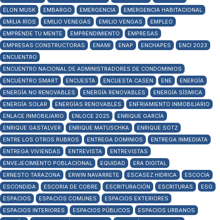
ELON MUSK
EMBARGO
EMERGENCIA
EMERGENCIA HABITACIONAL
EMILIA RÍOS
EMILIO VENEGAS
EMILIO VENGAS
EMPLEO
EMPRENDE TU MENTE
EMPRENDIMIENTO
EMPRESAS
EMPRESAS CONSTRUCTORAS
ENAMI
ENAP
ENCHAPES
ENCI 2023
ENCUENTRO
ENCUENTRO NACIONAL DE ADMINISTRADORES DE CONDOMINIOS
ENCUENTRO SMART
ENCUESTA
ENCUESTA CASEN
ENE
ENERGÍA
ENERGÍA NO RENOVABLES
ENERGÍA RENOVABLES
ENERGÍA SÍSMICA
ENERGÍA SOLAR
ENERGÍAS RENOVABLES
ENFRIAMIENTO INMOBILIARIO
ENLACE INMOBILIARIO
ENLOCE 2025
ENRIQUE GARCÍA
ENRIQUE GASTALVER
ENRIQUE MATUSCHKA
ENRIQUE SOTZ
ENTRE LOS OTROS RUBROS
ENTREGA DOMINIOS
ENTREGA INMEDIATA
ENTREGA VIVIENDAS
ENTREVISTA
ENTREVISTAS
ENVEJECIMIENTO POBLACIONAL
EQUIDAD
ERA DIGITAL
ERNESTO TARAZONA
ERWIN NAVARRETE
ESCASEZ HIDRICA
ESCOCIA
ESCONDIDA
ESCORIA DE COBRE
ESCRITURACIÓN
ESCRITURAS
ESG
ESPACIOS
ESPACIOS COMUNES
ESPACIOS EXTERIORES
ESPACIOS INTERIORES
ESPACIOS PÚBLICOS
ESPACIOS URBANOS