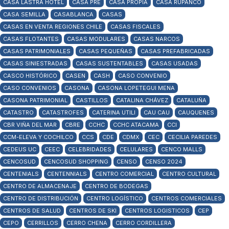
CASA LASTRA HOTEL
CASA PRE
CASA PROPIA
CASA RUPANCO
CASA SEMILLA
CASABLANCA
CASAS
CASAS EN VENTA REGIONES CHILE
CASAS FISCALES
CASAS FLOTANTES
CASAS MODULARES
CASAS NARCOS
CASAS PATRIMONIALES
CASAS PEQUEÑAS
CASAS PREFABRICADAS
CASAS SINIESTRADAS
CASAS SUSTENTABLES
CASAS USADAS
CASCO HISTÓRICO
CASEN
CASH
CASO CONVENIO
CASO CONVENIOS
CASONA
CASONA LOPETEGUI MENA
CASONA PATRIMONIAL
CASTILLOS
CATALINA CHÁVEZ
CATALUÑA
CATASTRO
CATASTROFES
CATERINA UTILI
CAU CAU
CAUQUENES
CBR VIÑA DEL MAR
CBRE
CCHC
CCHC ATACAMA
CCI
CCM-ELEVA Y COCHILCO
CCS
CDE
CDMX
CEC
CECILIA PAREDES
CEDEUS UC
CEEC
CELEBRIDADES
CELULARES
CENCO MALLS
CENCOSUD
CENCOSUD SHOPPING
CENSO
CENSO 2024
CENTENIALS
CENTENNIALS
CENTRO COMERCIAL
CENTRO CULTURAL
CENTRO DE ALMACENAJE
CENTRO DE BODEGAS
CENTRO DE DISTRIBUCIÓN
CENTRO LOGÍSTICO
CENTROS COMERCIALES
CENTROS DE SALUD
CENTROS DE SKI
CENTROS LOGISTICOS
CEP
CEPO
CERRILLOS
CERRO CHENA
CERRO CORDILLERA