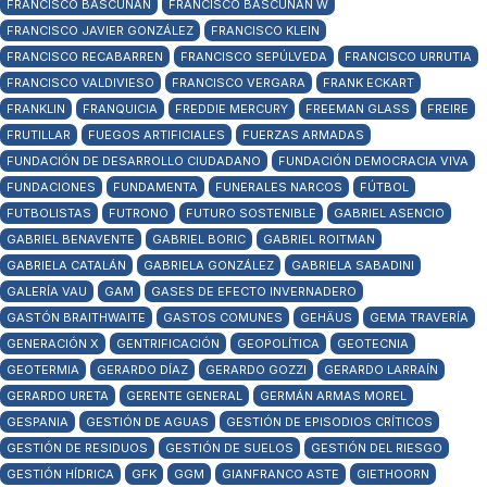
FRANCISCO BASCUÑÁN
FRANCISCO BASCUÑÁN W
FRANCISCO JAVIER GONZÁLEZ
FRANCISCO KLEIN
FRANCISCO RECABARREN
FRANCISCO SEPÚLVEDA
FRANCISCO URRUTIA
FRANCISCO VALDIVIESO
FRANCISCO VERGARA
FRANK ECKART
FRANKLIN
FRANQUICIA
FREDDIE MERCURY
FREEMAN GLASS
FREIRE
FRUTILLAR
FUEGOS ARTIFICIALES
FUERZAS ARMADAS
FUNDACIÓN DE DESARROLLO CIUDADANO
FUNDACIÓN DEMOCRACIA VIVA
FUNDACIONES
FUNDAMENTA
FUNERALES NARCOS
FÚTBOL
FUTBOLISTAS
FUTRONO
FUTURO SOSTENIBLE
GABRIEL ASENCIO
GABRIEL BENAVENTE
GABRIEL BORIC
GABRIEL ROITMAN
GABRIELA CATALÁN
GABRIELA GONZÁLEZ
GABRIELA SABADINI
GALERÍA VAU
GAM
GASES DE EFECTO INVERNADERO
GASTÓN BRAITHWAITE
GASTOS COMUNES
GEHÄUS
GEMA TRAVERÍA
GENERACIÓN X
GENTRIFICACIÓN
GEOPOLÍTICA
GEOTECNIA
GEOTERMIA
GERARDO DÍAZ
GERARDO GOZZI
GERARDO LARRAÍN
GERARDO URETA
GERENTE GENERAL
GERMÁN ARMAS MOREL
GESPANIA
GESTIÓN DE AGUAS
GESTIÓN DE EPISODIOS CRÍTICOS
GESTIÓN DE RESIDUOS
GESTIÓN DE SUELOS
GESTIÓN DEL RIESGO
GESTIÓN HÍDRICA
GFK
GGM
GIANFRANCO ASTE
GIETHOORN