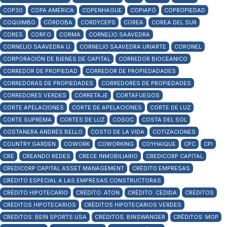
COP30
COPA AMÉRICA
COPENHAGUE
COPIAPÓ
COPROPIEDAD
COQUIMBO
CÓRDOBA
CORDYCEPS
COREA
COREA DEL SUR
CORES
CORFO
CORMA
CORNELIO SAAVEDRA
CORNELIO SAAVEDRA U.
CORNELIO SAAVEDRA URIARTE
CORONEL
CORPORACIÓN DE BIENES DE CAPITAL
CORREDOR BIOCEANICO
CORREDOR DE PROPIEDAD
CORREDOR DE PROPIEDADADES
CORREDORAS DE PROPIEDADES
CORREDORES DE PROPIEDADES
CORREDORES VERDES
CORRETAJE
CORTAFUEGOS
CORTE APELACIONES
CORTE DE APELACIONES
CORTE DE LUZ
CORTE SUPREMA
CORTES DE LUZ
COSOC
COSTA DEL SOL
COSTANERA ANDRÉS BELLO
COSTO DE LA VIDA
COTIZACIONES
COUNTRY GARDEN
COWORK
COWORKING
COYHAIQUE
CPC
CPI
CRE
CREANDO REDES
CRECE INMOBILIARIO
CREDICORP CAPITAL
CREDICORP CAPITAL ASSET MANAGEMENT
CRÉDITO EMPRESAS
CRÉDITO ESPECIAL A LAS EMPRESAS CONSTRUCTORAS
CRÉDITO HIPOTECARIO
CRÉDITO: ATON
CRÉDITO: CEDIDA
CRÉDITOS
CRÉDITOS HIPOTECARIOS
CRÉDITOS HIPOTECARIOS VERDES
CREDITOS: BEIN SPORTS USA
CRÉDITOS: BINSWANGER
CRÉDITOS: MOP