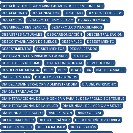
DESAFÍOS TÚNEL SUBMARINO 45 METROS DE PROFUNDIDAD
DESALADORAS
DESALINIZACIÓN
DESALOJO
DESALOJO EXPRESS
DESALOJOS
DESARROLLO INMOBILIARIO
DESARROLLO PAÍS
DESARROLLO RESIDENCIAL
DESARROLLOS INMOBILIARIOS
DESASTRES NATURALES
DESCARBONIZACIÓN
DESCENTRALIZACIÓN
DESCONTAMINACIÓN DE SUELOS
DESEMPLEO
DESESTIMIENTO
DESESTIMIENTOS
DESISTIMIENTOS
DESMALEZADOS
DESTACAN EN LOS PRIMEROS LUGARES
DESTINOS
DETECTORES DE HUMO
DEUDA CONSOLIDADA
DEVOLUCIONES
DEVUELVEME MI CASA
DFL 2
DFL2
DGAC
DIA
DÍA DE LA MADRE
DÍA DE LA MUJER
DÍA DE LOS PATRIMONIOS
DÍA DEL ADMINISTRADOR Y ADMINISTRADORA
DÍA DEL PATRIMONIO
DÍA DEL TRABAJADOR
DÍA INTERNACIONAL DE LA INGENIERÍA PARA EL DESARROLLO SOSTENIBLE
DÍA INTERNACIONAL DE LA MUJER
DÍA MUNDIAL DEL MEDIO AMBIENTE
DÍA MUNDIAL DEL SUELO
DIANE KEATON
DIARIO OFICIAL
DIEGO CARPENTIER
DIEGO HERNÁNDEZ
DIEGO RODRÍGUEZ CORREA
DIEGO SIMONETTI
DIETTER RAHMER
DIGITALIZACIÓN