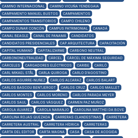
CAMINO INTERNACIONAL
CAMINO VICUÑA YENDEGAIA
CAMPAMENTO MANUEL BUSTOS
CAMPAMENTOS
CAMPAMENTOS TRANSITORIOS
CAMPO CHILENO
CAMPO DUNAR CONCÓN
CAMPUS PATRIMONIAL
CANADÁ
CANAL BEAGLE
CANAL DE PANAMÁ
CANDIDATOS
CANDIDATOS PRESIDENCIALES
CAP ARQUITECTURA
CAPACITACIÓN
CAPITAL HUMANO
CAPITALIZARME
CARBONO NEUTRAL
CARBONONEUTRALIDAD
CÁRCEL
CÁRCEL DE MÁXIMA SEGURIDAD
CÁRCELES
CARGADORES ELÉCTRICOS
CARIBE
CARILÓ
CARL MIKAEL STÅL
CARLA QUIROGA
CARLO D'AGOSTINO
CARLOS AGUIRRE-NUÑEZ
CARLOS ALCARAZ
CARLOS BALART
CARLOS BASCOU BENTJERODT
CARLOS CRUZ
CARLOS MAILLET
CARLOS MONTES
CARLOS MORENO
CARLOS PARADA MEYER
CARLOS SAUL
CARLOS VÁSQUEZ
CARMEN PAZ MUÑOZ
CAROLA ÁLVAREZ
CAROLA NARANJO
CAROLINA MATTHEI DA BOVE
CAROLINA ROJAS QUEZADA
CARRERAS CLANDESTINAS
CARRETERA
CARRETERA AUSTRAL
CARRETERA HÍDRICA
CARRETERAS
CARTA DEL EDITOR
CARTA MAGNA
CASA
CASA DE ACOGIDA