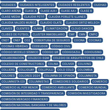
CIUDADES
CIUDADES INTELIGENTES
CIUDADES RESILENTES
CIUDHAD
CLARO ARENA
CLASE A
CLASE A/A+
CLASE AA+
CLASE B
CLASE MEDIA
CLAUDIA PETIT
CLAUDIA POBLETE ILLANES
CLAUDIA VALDÉS MUÑOZ
CLAUDIO OLATE
CLAUDIO ORTIZ WELSCH
CLAVES
CLIENTES
CLIMA
CLIMATIZACIÓN
CLOUD DANCER
CLUBES DE FÚTBOL
CLUSTER INMOBILIARIO
CMF
CMN
CMPC
CNDT
CNEP
CO2
COBERTURA DE SEGUROS
COCINA
COCINAS
COCINAS HÍBRIDAS
CODEUDOR
CÓDIGO CIVIL
CÓDIGO MODELO SÍSMICO
CÓDIGO QR
CÓDIGOAZUL
COHOUSING
COLABORACIÓN
COLDECO-SQM
COLEGIO DE ARQUITECTOS DE CHILE
COLEGIO DE CONSTRUCTORES
COLINA
COLIVER
COLIVING
COLLIERS
COLLIGUAY
COLLIPULLI
COLO COLO
COLOMBIA
COLORES
COLORES 2024
COLUMNA DE OPINIÓN
COLUMNISTA
COLUMNISTA EDI
COLUMNISTAS
COMEDORES SOLIDARIOS
COMERCIO
COMERCIO AL POR MENOR
COMERCIO AMBULANTE
COMERCIO MUNDIAL
COMISIÓN DE INTEGRIDAD Y TRANSPARENCIA
COMISIÓN INVESTIGADORA
COMISIÓN MERCADO FINANCIERO
COMISIÓN NACIONAL BANCARIA Y DE VALORES