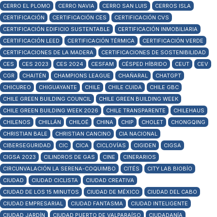
CERRO EL PLOMO
CERRO NAVIA
CERRO SAN LUIS
CERROS ISLA
CERTIFICACIÓN
CERTIFICACIÓN CES
CERTIFICACIÓN CVS
CERTIFICACIÓN EDIFICIO SUSTENTABLE
CERTIFICACIÓN INMOBILIARIA
CERTIFICACIÓN LEED
CERTIFICACIÓN TÉRMICA
CERTIFICACIÓN VERDE
CERTIFICACIONES DE LA MADERA
CERTIFICACIONES DE SOSTENIBILIDAD
CES
CES 2023
CES 2024
CESFAM
CÉSPED HÍBRIDO
CEUT
CEV
CGR
CHAITÉN
CHAMPIONS LEAGUE
CHAÑARAL
CHATGPT
CHICUREO
CHIGUAYANTE
CHILE
CHILE CUIDA
CHILE GBC
CHILE GREEN BUILDING COUNCIL
CHILE GREEN BUILDING WEEK
CHILE GREEN BUILDING WEEK 2026
CHILE TRANSPARENTE
CHILEHAUS
CHILENOS
CHILLÁN
CHILOÉ
CHINA
CHIP
CHOLET
CHONGQING
CHRISTIAN BALE
CHRISTIAN CANCINO
CIA NACIONAL
CIBERSEGURIDAD
CIC
CICA
CICLOVÍAS
CIGIDEN
CIGSA
CIGSA 2023
CILINDROS DE GAS
CINE
CINERARIOS
CIRCUNVALACIÓN LA SERENA-COQUIMBO
CITÉS
CITY LAB BIOBÍO
CIUDAD
CIUDAD CICLISTA
CIUDAD CREATIVA
CIUDAD DE LOS 15 MINUTOS
CIUDAD DE MÉXICO
CIUDAD DEL CABO
CIUDAD EMPRESARIAL
CIUDAD FANTASMA
CIUDAD INTELIGENTE
CIUDAD JARDÍN
CIUDAD PUERTO DE VALPARAÍSO
CIUDADANÍA