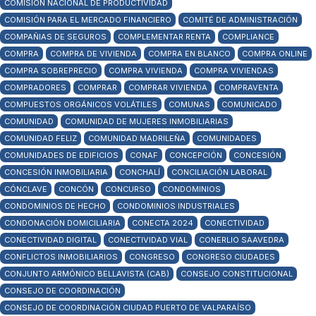
COMISIÓN NACIONAL DE PRODUCTIVIDAD
COMISIÓN PARA EL MERCADO FINANCIERO
COMITÉ DE ADMINISTRACIÓN
COMPAÑIAS DE SEGUROS
COMPLEMENTAR RENTA
COMPLIANCE
COMPRA
COMPRA DE VIVIENDA
COMPRA EN BLANCO
COMPRA ONLINE
COMPRA SOBREPRECIO
COMPRA VIVIENDA
COMPRA VIVIENDAS
COMPRADORES
COMPRAR
COMPRAR VIVIENDA
COMPRAVENTA
COMPUESTOS ORGÁNICOS VOLÁTILES
COMUNAS
COMUNICADO
COMUNIDAD
COMUNIDAD DE MUJERES INMOBILIARIAS
COMUNIDAD FELIZ
COMUNIDAD MADRILEÑA
COMUNIDADES
COMUNIDADES DE EDIFICIOS
CONAF
CONCEPCIÓN
CONCESIÓN
CONCESIÓN INMOBILIARIA
CONCHALÍ
CONCILIACIÓN LABORAL
CÓNCLAVE
CONCÓN
CONCURSO
CONDOMINIOS
CONDOMINIOS DE HECHO
CONDOMINIOS INDUSTRIALES
CONDONACIÓN DOMICILIARIA
CONECTA 2024
CONECTIVIDAD
CONECTIVIDAD DIGITAL
CONECTIVIDAD VIAL
CONERLIO SAAVEDRA
CONFLICTOS INMOBILIARIOS
CONGRESO
CONGRESO CIUDADES
CONJUNTO ARMÓNICO BELLAVISTA (CAB)
CONSEJO CONSTITUCIONAL
CONSEJO DE COORDINACIÓN
CONSEJO DE COORDINACIÓN CIUDAD PUERTO DE VALPARAÍSO