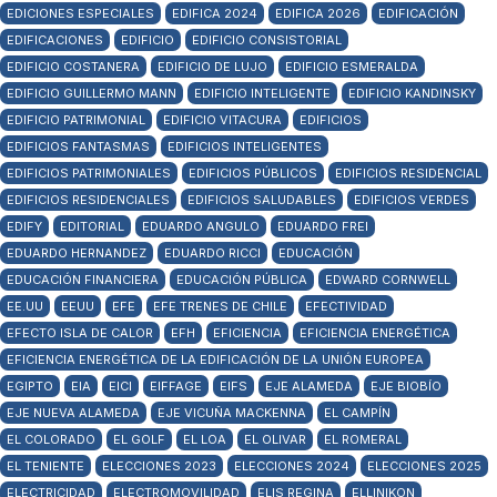
EDICIONES ESPECIALES
EDIFICA 2024
EDIFICA 2026
EDIFICACIÓN
EDIFICACIONES
EDIFICIO
EDIFICIO CONSISTORIAL
EDIFICIO COSTANERA
EDIFICIO DE LUJO
EDIFICIO ESMERALDA
EDIFICIO GUILLERMO MANN
EDIFICIO INTELIGENTE
EDIFICIO KANDINSKY
EDIFICIO PATRIMONIAL
EDIFICIO VITACURA
EDIFICIOS
EDIFICIOS FANTASMAS
EDIFICIOS INTELIGENTES
EDIFICIOS PATRIMONIALES
EDIFICIOS PÚBLICOS
EDIFICIOS RESIDENCIAL
EDIFICIOS RESIDENCIALES
EDIFICIOS SALUDABLES
EDIFICIOS VERDES
EDIFY
EDITORIAL
EDUARDO ANGULO
EDUARDO FREI
EDUARDO HERNANDEZ
EDUARDO RICCI
EDUCACIÓN
EDUCACIÓN FINANCIERA
EDUCACIÓN PÚBLICA
EDWARD CORNWELL
EE.UU
EEUU
EFE
EFE TRENES DE CHILE
EFECTIVIDAD
EFECTO ISLA DE CALOR
EFH
EFICIENCIA
EFICIENCIA ENERGÉTICA
EFICIENCIA ENERGÉTICA DE LA EDIFICACIÓN DE LA UNIÓN EUROPEA
EGIPTO
EIA
EICI
EIFFAGE
EIFS
EJE ALAMEDA
EJE BIOBÍO
EJE NUEVA ALAMEDA
EJE VICUÑA MACKENNA
EL CAMPÍN
EL COLORADO
EL GOLF
EL LOA
EL OLIVAR
EL ROMERAL
EL TENIENTE
ELECCIONES 2023
ELECCIONES 2024
ELECCIONES 2025
ELECTRICIDAD
ELECTROMOVILIDAD
ELIS REGINA
ELLINIKON