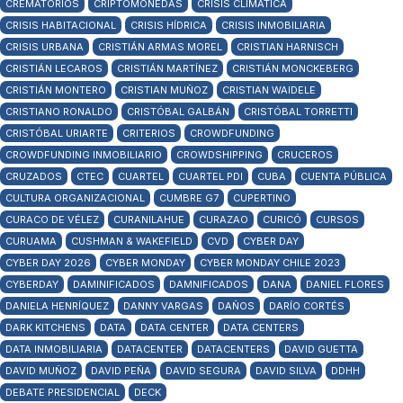
CREMATORIOS
CRIPTOMONEDAS
CRISIS CLIMÁTICA
CRISIS HABITACIONAL
CRISIS HÍDRICA
CRISIS INMOBILIARIA
CRISIS URBANA
CRISTIÁN ARMAS MOREL
CRISTIAN HARNISCH
CRISTIÁN LECAROS
CRISTIÁN MARTÍNEZ
CRISTIÁN MONCKEBERG
CRISTIÁN MONTERO
CRISTIAN MUÑOZ
CRISTIAN WAIDELE
CRISTIANO RONALDO
CRISTÓBAL GALBÁN
CRISTÓBAL TORRETTI
CRISTÓBAL URIARTE
CRITERIOS
CROWDFUNDING
CROWDFUNDING INMOBILIARIO
CROWDSHIPPING
CRUCEROS
CRUZADOS
CTEC
CUARTEL
CUARTEL PDI
CUBA
CUENTA PÚBLICA
CULTURA ORGANIZACIONAL
CUMBRE G7
CUPERTINO
CURACO DE VÉLEZ
CURANILAHUE
CURAZAO
CURICÓ
CURSOS
CURUAMA
CUSHMAN & WAKEFIELD
CVD
CYBER DAY
CYBER DAY 2026
CYBER MONDAY
CYBER MONDAY CHILE 2023
CYBERDAY
DAMINIFICADOS
DAMNIFICADOS
DANA
DANIEL FLORES
DANIELA HENRÍQUEZ
DANNY VARGAS
DAÑOS
DARÍO CORTÉS
DARK KITCHENS
DATA
DATA CENTER
DATA CENTERS
DATA INMOBILIARIA
DATACENTER
DATACENTERS
DAVID GUETTA
DAVID MUÑOZ
DAVID PEÑA
DAVID SEGURA
DAVID SILVA
DDHH
DEBATE PRESIDENCIAL
DECK