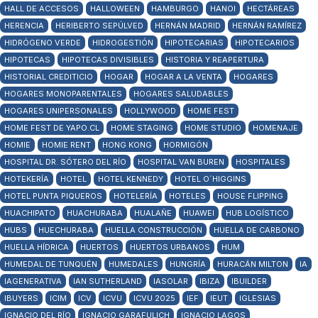
HALL DE ACCESOS
HALLOWEEN
HAMBURGO
HANOI
HECTÁREAS
HERENCIA
HERIBERTO SEPÚLVED
HERNÁN MADRID
HERNÁN RAMÍREZ
HIDRÓGENO VERDE
HIDROGESTIÓN
HIPOTECARIAS
HIPOTECARIOS
HIPOTECAS
HIPOTECAS DIVISIBLES
HISTORIA Y REAPERTURA
HISTORIAL CREDITICIO
HOGAR
HOGAR A LA VENTA
HOGARES
HOGARES MONOPARENTALES
HOGARES SALUDABLES
HOGARES UNIPERSONALES
HOLLYWOOD
HOME FEST
HOME FEST DE YAPO.CL
HOME STAGING
HOME STUDIO
HOMENAJE
HOMIE
HOMIE RENT
HONG KONG
HORMIGÓN
HOSPITAL DR. SÓTERO DEL RÍO
HOSPITAL VAN BUREN
HOSPITALES
HOTEKERÍA
HOTEL
HOTEL KENNEDY
HOTEL O´HIGGINS
HOTEL PUNTA PIQUEROS
HOTELERÍA
HOTELES
HOUSE FLIPPING
HUACHIPATO
HUACHURABA
HUALAÑE
HUAWEI
HUB LOGÍSTICO
HUBS
HUECHURABA
HUELLA CONSTRUCCIÓN
HUELLA DE CARBONO
HUELLA HÍDRICA
HUERTOS
HUERTOS URBANOS
HUM
HUMEDAL DE TUNQUÉN
HUMEDALES
HUNGRÍA
HURACÁN MILTON
IA
IAGENERATIVA
IAN SUTHERLAND
IASOLAR
IBIZA
IBUILDER
IBUYERS
ICIM
ICV
ICVU
ICVU 2025
IEF
IEUT
IGLESIAS
IGNACIO DEL RÍO
IGNACIO GARAFULICH
IGNACIO LAGOS