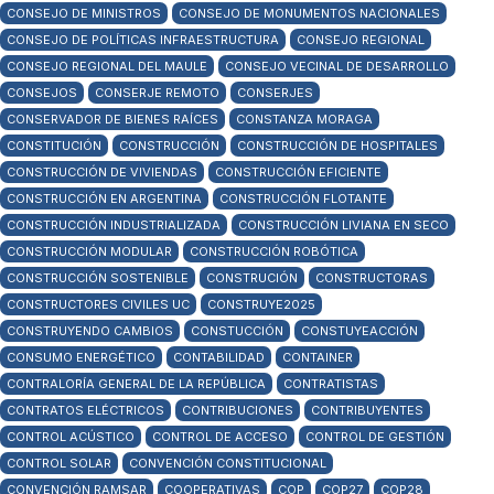
CONSEJO DE MINISTROS
CONSEJO DE MONUMENTOS NACIONALES
CONSEJO DE POLÍTICAS INFRAESTRUCTURA
CONSEJO REGIONAL
CONSEJO REGIONAL DEL MAULE
CONSEJO VECINAL DE DESARROLLO
CONSEJOS
CONSERJE REMOTO
CONSERJES
CONSERVADOR DE BIENES RAÍCES
CONSTANZA MORAGA
CONSTITUCIÓN
CONSTRUCCIÓN
CONSTRUCCIÓN DE HOSPITALES
CONSTRUCCIÓN DE VIVIENDAS
CONSTRUCCIÓN EFICIENTE
CONSTRUCCIÓN EN ARGENTINA
CONSTRUCCIÓN FLOTANTE
CONSTRUCCIÓN INDUSTRIALIZADA
CONSTRUCCIÓN LIVIANA EN SECO
CONSTRUCCIÓN MODULAR
CONSTRUCCIÓN ROBÓTICA
CONSTRUCCIÓN SOSTENIBLE
CONSTRUCIÓN
CONSTRUCTORAS
CONSTRUCTORES CIVILES UC
CONSTRUYE2025
CONSTRUYENDO CAMBIOS
CONSTUCCIÓN
CONSTUYEACCIÓN
CONSUMO ENERGÉTICO
CONTABILIDAD
CONTAINER
CONTRALORÍA GENERAL DE LA REPÚBLICA
CONTRATISTAS
CONTRATOS ELÉCTRICOS
CONTRIBUCIONES
CONTRIBUYENTES
CONTROL ACÚSTICO
CONTROL DE ACCESO
CONTROL DE GESTIÓN
CONTROL SOLAR
CONVENCIÓN CONSTITUCIONAL
CONVENCIÓN RAMSAR
COOPERATIVAS
COP
COP27
COP28