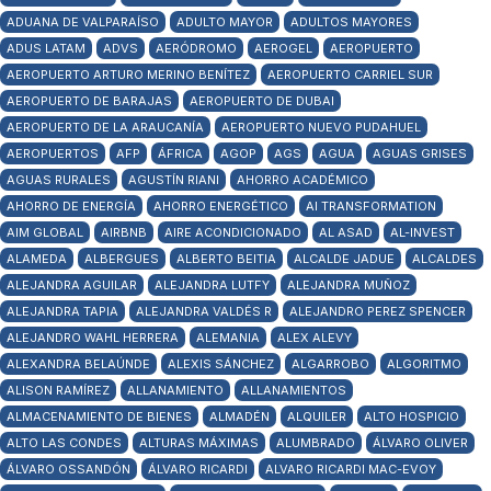
ADUANA DE VALPARAÍSO
ADULTO MAYOR
ADULTOS MAYORES
ADUS LATAM
ADVS
AERÓDROMO
AEROGEL
AEROPUERTO
AEROPUERTO ARTURO MERINO BENÍTEZ
AEROPUERTO CARRIEL SUR
AEROPUERTO DE BARAJAS
AEROPUERTO DE DUBAI
AEROPUERTO DE LA ARAUCANÍA
AEROPUERTO NUEVO PUDAHUEL
AEROPUERTOS
AFP
ÁFRICA
AGOP
AGS
AGUA
AGUAS GRISES
AGUAS RURALES
AGUSTÍN RIANI
AHORRO ACADÉMICO
AHORRO DE ENERGÍA
AHORRO ENERGÉTICO
AI TRANSFORMATION
AIM GLOBAL
AIRBNB
AIRE ACONDICIONADO
AL ASAD
AL-INVEST
ALAMEDA
ALBERGUES
ALBERTO BEITIA
ALCALDE JADUE
ALCALDES
ALEJANDRA AGUILAR
ALEJANDRA LUTFY
ALEJANDRA MUÑOZ
ALEJANDRA TAPIA
ALEJANDRA VALDÉS R
ALEJANDRO PEREZ SPENCER
ALEJANDRO WAHL HERRERA
ALEMANIA
ALEX ALEVY
ALEXANDRA BELAÚNDE
ALEXIS SÁNCHEZ
ALGARROBO
ALGORITMO
ALISON RAMÍREZ
ALLANAMIENTO
ALLANAMIENTOS
ALMACENAMIENTO DE BIENES
ALMADÉN
ALQUILER
ALTO HOSPICIO
ALTO LAS CONDES
ALTURAS MÁXIMAS
ALUMBRADO
ÁLVARO OLIVER
ÁLVARO OSSANDÓN
ÁLVARO RICARDI
ALVARO RICARDI MAC-EVOY