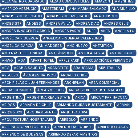
ALZA METRO CUADRADO
ALZAS COMBUSTIBLES
AMAZON
AMENITIES
AMÉRICO VESPUCIO
AMSTERDAM
ANA MARÍA SALGADO
ANA MURILLO
ANALISIS DE MERCADO
ANÁLISIS DEL MERCADO
ANATOCISMO
ANDES STR
ANDESS
ANDREA ÁVILA
ANDREA DÍAZ
ANDRÉS CELIS
ANDRÉS INNOCENTI GARCÍA
ANDRÉS PARDO
ANEF
ANFA
ANGELA LU
ANGÉLICA FIGUEROA
ANGÉLICA FIGUEROA VALENZUELA
ANGÉLICA GARCÍA
ANIMADORES
AÑO NUEVO
ANTÁRTICA
ANTENAS TELEFÓNICAS
ANTISÍSMOCO
ANTOFAGASTA
ANTONI GAUDÍ
ANWO
AOA
APART HOTEL
APPLE PARK
APROBACIÓNDE PERMISOS
APV
ARABIA SAUDITA
ARANCELES
ARAUCANÍA
ARBITRAJES
ÁRBOLES
ÁRBOLES NATIVOS
ARCADIS CHILE
ARCHIPIÉLAGO JUAN FERNÁNDEZ
ARCHIPLAN
ÁREA COMERCIAL
ÁREAS COMUNES
ÁREAS VERDES
ÁREAS VERDES SUSTENTABLES
ARGENTINA
ARGENTINA REAL ESTATE
ARICA
ARICA Y PARINACOTA
ÁRIDOS
ARMADA DE CHILE
ARMANDO DURÁN BUSTAMANTE
ARMANI
ARQ% 2023
ARQUIAMBIENTE
ARQUITECTURA
ARQUITECTURA HOSPITALARIA
ARREGLO
ARRIENDO
ARRIENDO A PRECIO JUSTO
ARRIENDO ASEQUIBLE
ARRIENDO CASAS
ARRIENDO DE BODEGAS
ARRIENDO DEPARTAMENTOS