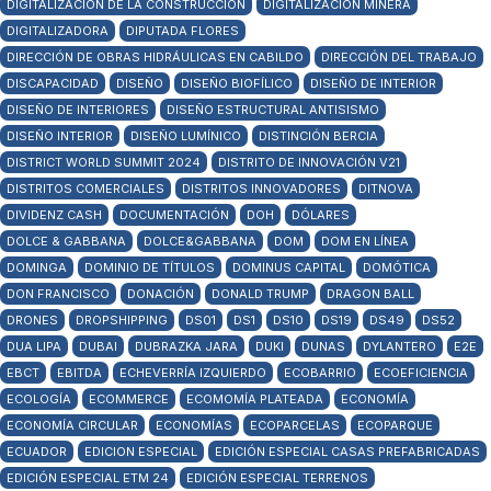
DIGITALIZACIÓN DE LA CONSTRUCCIÓN
DIGITALIZACIÓN MINERA
DIGITALIZADORA
DIPUTADA FLORES
DIRECCIÓN DE OBRAS HIDRÁULICAS EN CABILDO
DIRECCIÓN DEL TRABAJO
DISCAPACIDAD
DISEÑO
DISEÑO BIOFÍLICO
DISEÑO DE INTERIOR
DISEÑO DE INTERIORES
DISEÑO ESTRUCTURAL ANTISISMO
DISEÑO INTERIOR
DISEÑO LUMÍNICO
DISTINCIÓN BERCIA
DISTRICT WORLD SUMMIT 2024
DISTRITO DE INNOVACIÓN V21
DISTRITOS COMERCIALES
DISTRITOS INNOVADORES
DITNOVA
DIVIDENZ CASH
DOCUMENTACIÓN
DOH
DÓLARES
DOLCE & GABBANA
DOLCE&GABBANA
DOM
DOM EN LÍNEA
DOMINGA
DOMINIO DE TÍTULOS
DOMINUS CAPITAL
DOMÓTICA
DON FRANCISCO
DONACIÓN
DONALD TRUMP
DRAGON BALL
DRONES
DROPSHIPPING
DS01
DS1
DS10
DS19
DS49
DS52
DUA LIPA
DUBAI
DUBRAZKA JARA
DUKI
DUNAS
DYLANTERO
E2E
EBCT
EBITDA
ECHEVERRÍA IZQUIERDO
ECOBARRIO
ECOEFICIENCIA
ECOLOGÍA
ECOMMERCE
ECOMOMÍA PLATEADA
ECONOMÍA
ECONOMÍA CIRCULAR
ECONOMÍAS
ECOPARCELAS
ECOPARQUE
ECUADOR
EDICION ESPECIAL
EDICIÓN ESPECIAL CASAS PREFABRICADAS
EDICIÓN ESPECIAL ETM 24
EDICIÓN ESPECIAL TERRENOS