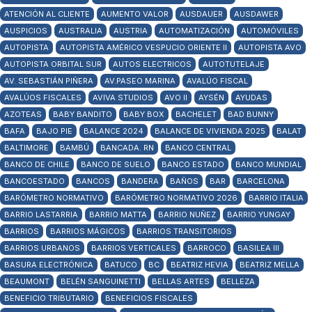
ATENCIÓN AL CLIENTE
AUMENTO VALOR
AUSDAUER
AUSDAWER
AUSPICIOS
AUSTRALIA
AUSTRIA
AUTOMATIZACIÓN
AUTOMÓVILES
AUTOPISTA
AUTOPISTA AMÉRICO VESPUCIO ORIENTE II
AUTOPISTA AVO
AUTOPISTA ORBITAL SUR
AUTOS ELECTRICOS
AUTOTUTELAJE
AV. SEBASTIÁN PIÑERA
AV.PASEO MARINA
AVALÚO FISCAL
AVALÚOS FISCALES
AVIVA STUDIOS
AVO II
AYSÉN
AYUDAS
AZOTEAS
BABY BANDITO
BABY BOX
BACHELET
BAD BUNNY
BAFA
BAJO PIE
BALANCE 2024
BALANCE DE VIVIENDA 2025
BALAT
BALTIMORE
BAMBÚ
BANCADA. RN
BANCO CENTRAL
BANCO DE CHILE
BANCO DE SUELO
BANCO ESTADO
BANCO MUNDIAL
BANCOESTADO
BANCOS
BANDERA
BAÑOS
BAR
BARCELONA
BARÓMETRO NORMATIVO
BARÓMETRO NORMATIVO 2026
BARRIO ITALIA
BARRIO LASTARRIA
BARRIO MATTA
BARRIO NUÑEZ
BARRIO YUNGAY
BARRIOS
BARRIOS MÁGICOS
BARRIOS TRANSITORIOS
BARRIOS URBANOS
BARRIOS VERTICALES
BARROCO
BASILEA III
BASURA ELECTRÓNICA
BATUCO
BC
BEATRIZ HEVIA
BEATRIZ MELLA
BEAUMONT
BELÉN SANGUINETTI
BELLAS ARTES
BELLEZA
BENEFICIO TRIBUTARIO
BENEFICIOS FISCALES