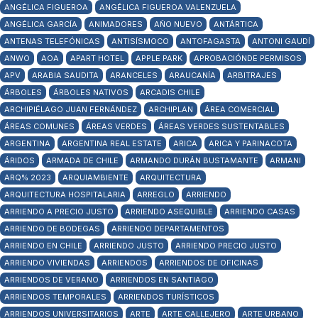
ANGÉLICA FIGUEROA
ANGÉLICA FIGUEROA VALENZUELA
ANGÉLICA GARCÍA
ANIMADORES
AÑO NUEVO
ANTÁRTICA
ANTENAS TELEFÓNICAS
ANTISÍSMOCO
ANTOFAGASTA
ANTONI GAUDÍ
ANWO
AOA
APART HOTEL
APPLE PARK
APROBACIÓNDE PERMISOS
APV
ARABIA SAUDITA
ARANCELES
ARAUCANÍA
ARBITRAJES
ÁRBOLES
ÁRBOLES NATIVOS
ARCADIS CHILE
ARCHIPIÉLAGO JUAN FERNÁNDEZ
ARCHIPLAN
ÁREA COMERCIAL
ÁREAS COMUNES
ÁREAS VERDES
ÁREAS VERDES SUSTENTABLES
ARGENTINA
ARGENTINA REAL ESTATE
ARICA
ARICA Y PARINACOTA
ÁRIDOS
ARMADA DE CHILE
ARMANDO DURÁN BUSTAMANTE
ARMANI
ARQ% 2023
ARQUIAMBIENTE
ARQUITECTURA
ARQUITECTURA HOSPITALARIA
ARREGLO
ARRIENDO
ARRIENDO A PRECIO JUSTO
ARRIENDO ASEQUIBLE
ARRIENDO CASAS
ARRIENDO DE BODEGAS
ARRIENDO DEPARTAMENTOS
ARRIENDO EN CHILE
ARRIENDO JUSTO
ARRIENDO PRECIO JUSTO
ARRIENDO VIVIENDAS
ARRIENDOS
ARRIENDOS DE OFICINAS
ARRIENDOS DE VERANO
ARRIENDOS EN SANTIAGO
ARRIENDOS TEMPORALES
ARRIENDOS TURÍSTICOS
ARRIENDOS UNIVERSITARIOS
ARTE
ARTE CALLEJERO
ARTE URBANO