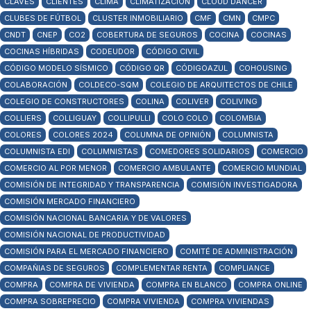
CLAVES
CLIENTES
CLIMA
CLIMATIZACIÓN
CLOUD DANCER
CLUBES DE FÚTBOL
CLUSTER INMOBILIARIO
CMF
CMN
CMPC
CNDT
CNEP
CO2
COBERTURA DE SEGUROS
COCINA
COCINAS
COCINAS HÍBRIDAS
CODEUDOR
CÓDIGO CIVIL
CÓDIGO MODELO SÍSMICO
CÓDIGO QR
CÓDIGOAZUL
COHOUSING
COLABORACIÓN
COLDECO-SQM
COLEGIO DE ARQUITECTOS DE CHILE
COLEGIO DE CONSTRUCTORES
COLINA
COLIVER
COLIVING
COLLIERS
COLLIGUAY
COLLIPULLI
COLO COLO
COLOMBIA
COLORES
COLORES 2024
COLUMNA DE OPINIÓN
COLUMNISTA
COLUMNISTA EDI
COLUMNISTAS
COMEDORES SOLIDARIOS
COMERCIO
COMERCIO AL POR MENOR
COMERCIO AMBULANTE
COMERCIO MUNDIAL
COMISIÓN DE INTEGRIDAD Y TRANSPARENCIA
COMISIÓN INVESTIGADORA
COMISIÓN MERCADO FINANCIERO
COMISIÓN NACIONAL BANCARIA Y DE VALORES
COMISIÓN NACIONAL DE PRODUCTIVIDAD
COMISIÓN PARA EL MERCADO FINANCIERO
COMITÉ DE ADMINISTRACIÓN
COMPAÑIAS DE SEGUROS
COMPLEMENTAR RENTA
COMPLIANCE
COMPRA
COMPRA DE VIVIENDA
COMPRA EN BLANCO
COMPRA ONLINE
COMPRA SOBREPRECIO
COMPRA VIVIENDA
COMPRA VIVIENDAS