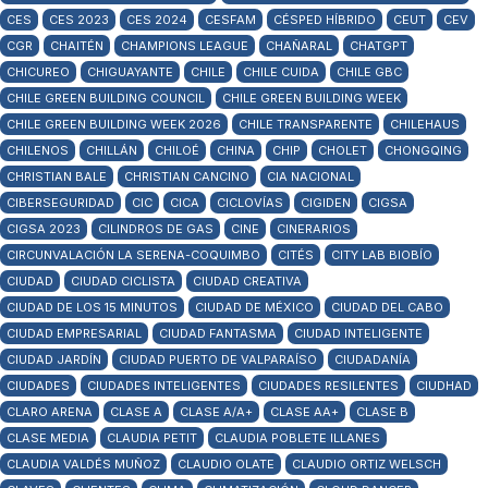
CES
CES 2023
CES 2024
CESFAM
CÉSPED HÍBRIDO
CEUT
CEV
CGR
CHAITÉN
CHAMPIONS LEAGUE
CHAÑARAL
CHATGPT
CHICUREO
CHIGUAYANTE
CHILE
CHILE CUIDA
CHILE GBC
CHILE GREEN BUILDING COUNCIL
CHILE GREEN BUILDING WEEK
CHILE GREEN BUILDING WEEK 2026
CHILE TRANSPARENTE
CHILEHAUS
CHILENOS
CHILLÁN
CHILOÉ
CHINA
CHIP
CHOLET
CHONGQING
CHRISTIAN BALE
CHRISTIAN CANCINO
CIA NACIONAL
CIBERSEGURIDAD
CIC
CICA
CICLOVÍAS
CIGIDEN
CIGSA
CIGSA 2023
CILINDROS DE GAS
CINE
CINERARIOS
CIRCUNVALACIÓN LA SERENA-COQUIMBO
CITÉS
CITY LAB BIOBÍO
CIUDAD
CIUDAD CICLISTA
CIUDAD CREATIVA
CIUDAD DE LOS 15 MINUTOS
CIUDAD DE MÉXICO
CIUDAD DEL CABO
CIUDAD EMPRESARIAL
CIUDAD FANTASMA
CIUDAD INTELIGENTE
CIUDAD JARDÍN
CIUDAD PUERTO DE VALPARAÍSO
CIUDADANÍA
CIUDADES
CIUDADES INTELIGENTES
CIUDADES RESILENTES
CIUDHAD
CLARO ARENA
CLASE A
CLASE A/A+
CLASE AA+
CLASE B
CLASE MEDIA
CLAUDIA PETIT
CLAUDIA POBLETE ILLANES
CLAUDIA VALDÉS MUÑOZ
CLAUDIO OLATE
CLAUDIO ORTIZ WELSCH