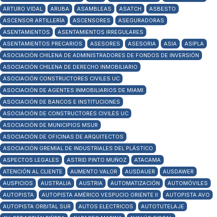
ARTURO VIDAL
ARUBA
ASAMBLEAS
ASATCH
ASBESTO
ASCENSOR ARTILLERÍA
ASCENSORES
ASEGURADORAS
ASENTAMIENTOS
ASENTAMIENTOS IRREGULARES
ASENTAMIENTOS PRECARIOS
ASESORES
ASESORIA
ASIA
ASIPLA
ASOCIACIÓN CHILENA DE ADMINISTRADORES DE FONDOS DE INVERSIÓN
ASOCIACIÓN CHILENA DE DERECHO INMOBILIARIO
ASOCIACIÓN CONSTRUCTORES CIVILES UC
ASOCIACIÓN DE AGENTES INMOBILIARIOS DE MIAMI
ASOCIACIÓN DE BANCOS E INSTITUCIONES
ASOCIACIÓN DE CONSTRUCTORES CIVILES UC
ASOCIACIÓN DE MUNICIPIOS MSUR
ASOCIACIÓN DE OFICINAS DE ARQUITECTOS
ASOCIACIÓN GREMIAL DE INDUSTRIALES DEL PLÁSTICO
ASPECTOS LEGALES
ASTRID PINTO MUÑOZ
ATACAMA
ATENCIÓN AL CLIENTE
AUMENTO VALOR
AUSDAUER
AUSDAWER
AUSPICIOS
AUSTRALIA
AUSTRIA
AUTOMATIZACIÓN
AUTOMÓVILES
AUTOPISTA
AUTOPISTA AMÉRICO VESPUCIO ORIENTE II
AUTOPISTA AVO
AUTOPISTA ORBITAL SUR
AUTOS ELECTRICOS
AUTOTUTELAJE