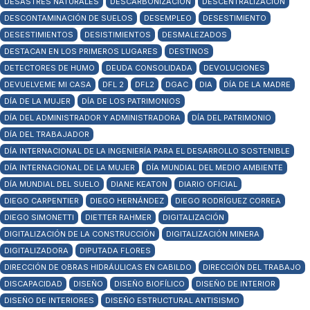
DESASTRES NATURALES
DESCARBONIZACIÓN
DESCENTRALIZACIÓN
DESCONTAMINACIÓN DE SUELOS
DESEMPLEO
DESESTIMIENTO
DESESTIMIENTOS
DESISTIMIENTOS
DESMALEZADOS
DESTACAN EN LOS PRIMEROS LUGARES
DESTINOS
DETECTORES DE HUMO
DEUDA CONSOLIDADA
DEVOLUCIONES
DEVUELVEME MI CASA
DFL 2
DFL2
DGAC
DIA
DÍA DE LA MADRE
DÍA DE LA MUJER
DÍA DE LOS PATRIMONIOS
DÍA DEL ADMINISTRADOR Y ADMINISTRADORA
DÍA DEL PATRIMONIO
DÍA DEL TRABAJADOR
DÍA INTERNACIONAL DE LA INGENIERÍA PARA EL DESARROLLO SOSTENIBLE
DÍA INTERNACIONAL DE LA MUJER
DÍA MUNDIAL DEL MEDIO AMBIENTE
DÍA MUNDIAL DEL SUELO
DIANE KEATON
DIARIO OFICIAL
DIEGO CARPENTIER
DIEGO HERNÁNDEZ
DIEGO RODRÍGUEZ CORREA
DIEGO SIMONETTI
DIETTER RAHMER
DIGITALIZACIÓN
DIGITALIZACIÓN DE LA CONSTRUCCIÓN
DIGITALIZACIÓN MINERA
DIGITALIZADORA
DIPUTADA FLORES
DIRECCIÓN DE OBRAS HIDRÁULICAS EN CABILDO
DIRECCIÓN DEL TRABAJO
DISCAPACIDAD
DISEÑO
DISEÑO BIOFÍLICO
DISEÑO DE INTERIOR
DISEÑO DE INTERIORES
DISEÑO ESTRUCTURAL ANTISISMO