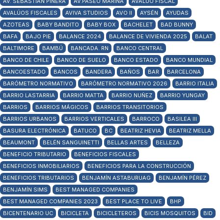
AV. SEBASTIÁN PIÑERA
AV.PASEO MARINA
AVALÚO FISCAL
AVALÚOS FISCALES
AVIVA STUDIOS
AVO II
AYSÉN
AYUDAS
AZOTEAS
BABY BANDITO
BABY BOX
BACHELET
BAD BUNNY
BAFA
BAJO PIE
BALANCE 2024
BALANCE DE VIVIENDA 2025
BALAT
BALTIMORE
BAMBÚ
BANCADA. RN
BANCO CENTRAL
BANCO DE CHILE
BANCO DE SUELO
BANCO ESTADO
BANCO MUNDIAL
BANCOESTADO
BANCOS
BANDERA
BAÑOS
BAR
BARCELONA
BARÓMETRO NORMATIVO
BARÓMETRO NORMATIVO 2026
BARRIO ITALIA
BARRIO LASTARRIA
BARRIO MATTA
BARRIO NUÑEZ
BARRIO YUNGAY
BARRIOS
BARRIOS MÁGICOS
BARRIOS TRANSITORIOS
BARRIOS URBANOS
BARRIOS VERTICALES
BARROCO
BASILEA III
BASURA ELECTRÓNICA
BATUCO
BC
BEATRIZ HEVIA
BEATRIZ MELLA
BEAUMONT
BELÉN SANGUINETTI
BELLAS ARTES
BELLEZA
BENEFICIO TRIBUTARIO
BENEFICIOS FISCALES
BENEFICIOS INMOBILIARIOS
BENEFICIOS PARA LA CONSTRUCCIÓN
BENEFICIOS TRIBUTARIOS
BENJAMÍN ASTABURUAG
BENJAMÍN PÉREZ
BENJAMÍN SIMS
BEST MANAGED COMPANIES
BEST MANAGED COMPANIES 2023
BEST PLACE TO LIVE
BHP
BICENTENARIO UC
BICICLETA
BICICLETEROS
BICIS MOSQUITOS
BID