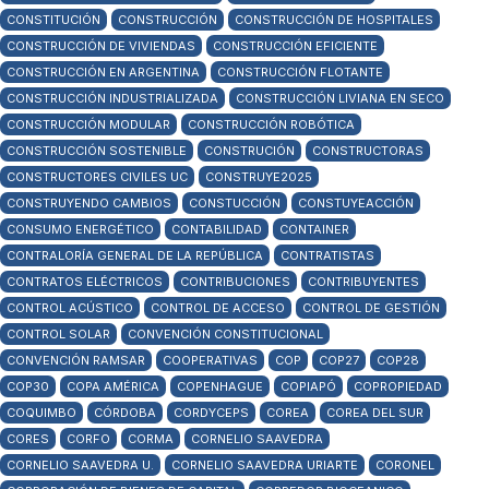
CONSTITUCIÓN
CONSTRUCCIÓN
CONSTRUCCIÓN DE HOSPITALES
CONSTRUCCIÓN DE VIVIENDAS
CONSTRUCCIÓN EFICIENTE
CONSTRUCCIÓN EN ARGENTINA
CONSTRUCCIÓN FLOTANTE
CONSTRUCCIÓN INDUSTRIALIZADA
CONSTRUCCIÓN LIVIANA EN SECO
CONSTRUCCIÓN MODULAR
CONSTRUCCIÓN ROBÓTICA
CONSTRUCCIÓN SOSTENIBLE
CONSTRUCIÓN
CONSTRUCTORAS
CONSTRUCTORES CIVILES UC
CONSTRUYE2025
CONSTRUYENDO CAMBIOS
CONSTUCCIÓN
CONSTUYEACCIÓN
CONSUMO ENERGÉTICO
CONTABILIDAD
CONTAINER
CONTRALORÍA GENERAL DE LA REPÚBLICA
CONTRATISTAS
CONTRATOS ELÉCTRICOS
CONTRIBUCIONES
CONTRIBUYENTES
CONTROL ACÚSTICO
CONTROL DE ACCESO
CONTROL DE GESTIÓN
CONTROL SOLAR
CONVENCIÓN CONSTITUCIONAL
CONVENCIÓN RAMSAR
COOPERATIVAS
COP
COP27
COP28
COP30
COPA AMÉRICA
COPENHAGUE
COPIAPÓ
COPROPIEDAD
COQUIMBO
CÓRDOBA
CORDYCEPS
COREA
COREA DEL SUR
CORES
CORFO
CORMA
CORNELIO SAAVEDRA
CORNELIO SAAVEDRA U.
CORNELIO SAAVEDRA URIARTE
CORONEL