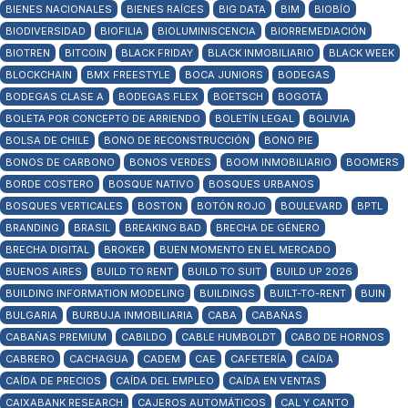
BIENES NACIONALES
BIENES RAÍCES
BIG DATA
BIM
BIOBÍO
BIODIVERSIDAD
BIOFILIA
BIOLUMINISCENCIA
BIORREMEDIACIÓN
BIOTREN
BITCOIN
BLACK FRIDAY
BLACK INMOBILIARIO
BLACK WEEK
BLOCKCHAIN
BMX FREESTYLE
BOCA JUNIORS
BODEGAS
BODEGAS CLASE A
BODEGAS FLEX
BOETSCH
BOGOTÁ
BOLETA POR CONCEPTO DE ARRIENDO
BOLETÍN LEGAL
BOLIVIA
BOLSA DE CHILE
BONO DE RECONSTRUCCIÓN
BONO PIE
BONOS DE CARBONO
BONOS VERDES
BOOM INMOBILIARIO
BOOMERS
BORDE COSTERO
BOSQUE NATIVO
BOSQUES URBANOS
BOSQUES VERTICALES
BOSTON
BOTÓN ROJO
BOULEVARD
BPTL
BRANDING
BRASIL
BREAKING BAD
BRECHA DE GÉNERO
BRECHA DIGITAL
BROKER
BUEN MOMENTO EN EL MERCADO
BUENOS AIRES
BUILD TO RENT
BUILD TO SUIT
BUILD UP 2026
BUILDING INFORMATION MODELING
BUILDINGS
BUILT-TO-RENT
BUIN
BULGARIA
BURBUJA INMOBILIARIA
CABA
CABAÑAS
CABAÑAS PREMIUM
CABILDO
CABLE HUMBOLDT
CABO DE HORNOS
CABRERO
CACHAGUA
CADEM
CAE
CAFETERÍA
CAÍDA
CAÍDA DE PRECIOS
CAÍDA DEL EMPLEO
CAÍDA EN VENTAS
CAIXABANK RESEARCH
CAJEROS AUTOMÁTICOS
CAL Y CANTO