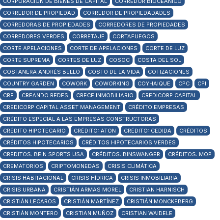
CORPORACIÓN DE BIENES DE CAPITAL
CORREDOR BIOCEANICO
CORREDOR DE PROPIEDAD
CORREDOR DE PROPIEDADADES
CORREDORAS DE PROPIEDADES
CORREDORES DE PROPIEDADES
CORREDORES VERDES
CORRETAJE
CORTAFUEGOS
CORTE APELACIONES
CORTE DE APELACIONES
CORTE DE LUZ
CORTE SUPREMA
CORTES DE LUZ
COSOC
COSTA DEL SOL
COSTANERA ANDRÉS BELLO
COSTO DE LA VIDA
COTIZACIONES
COUNTRY GARDEN
COWORK
COWORKING
COYHAIQUE
CPC
CPI
CRE
CREANDO REDES
CRECE INMOBILIARIO
CREDICORP CAPITAL
CREDICORP CAPITAL ASSET MANAGEMENT
CRÉDITO EMPRESAS
CRÉDITO ESPECIAL A LAS EMPRESAS CONSTRUCTORAS
CRÉDITO HIPOTECARIO
CRÉDITO: ATON
CRÉDITO: CEDIDA
CRÉDITOS
CRÉDITOS HIPOTECARIOS
CRÉDITOS HIPOTECARIOS VERDES
CREDITOS: BEIN SPORTS USA
CRÉDITOS: BINSWANGER
CRÉDITOS: MOP
CREMATORIOS
CRIPTOMONEDAS
CRISIS CLIMÁTICA
CRISIS HABITACIONAL
CRISIS HÍDRICA
CRISIS INMOBILIARIA
CRISIS URBANA
CRISTIÁN ARMAS MOREL
CRISTIAN HARNISCH
CRISTIÁN LECAROS
CRISTIÁN MARTÍNEZ
CRISTIÁN MONCKEBERG
CRISTIÁN MONTERO
CRISTIAN MUÑOZ
CRISTIAN WAIDELE