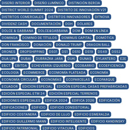
DISEÑO INTERIOR
DISEÑO LUMÍNICO
DISTINCIÓN BERCIA
DISTRICT WORLD SUMMIT 2024
DISTRITO DE INNOVACIÓN V21
DISTRITOS COMERCIALES
DISTRITOS INNOVADORES
DITNOVA
DIVIDENZ CASH
DOCUMENTACIÓN
DOH
DÓLARES
DOLCE & GABBANA
DOLCE&GABBANA
DOM
DOM EN LÍNEA
DOMINGA
DOMINIO DE TÍTULOS
DOMINUS CAPITAL
DOMÓTICA
DON FRANCISCO
DONACIÓN
DONALD TRUMP
DRAGON BALL
DRONES
DROPSHIPPING
DS01
DS1
DS10
DS19
DS49
DS52
DUA LIPA
DUBAI
DUBRAZKA JARA
DUKI
DUNAS
DYLANTERO
E2E
EBCT
EBITDA
ECHEVERRÍA IZQUIERDO
ECOBARRIO
ECOEFICIENCIA
ECOLOGÍA
ECOMMERCE
ECOMOMÍA PLATEADA
ECONOMÍA
ECONOMÍA CIRCULAR
ECONOMÍAS
ECOPARCELAS
ECOPARQUE
ECUADOR
EDICION ESPECIAL
EDICIÓN ESPECIAL CASAS PREFABRICADAS
EDICIÓN ESPECIAL ETM 24
EDICIÓN ESPECIAL TERRENOS
EDICIONES ESPECIALES
EDIFICA 2024
EDIFICA 2026
EDIFICACIÓN
EDIFICACIONES
EDIFICIO
EDIFICIO CONSISTORIAL
EDIFICIO COSTANERA
EDIFICIO DE LUJO
EDIFICIO ESMERALDA
EDIFICIO GUILLERMO MANN
EDIFICIO INTELIGENTE
EDIFICIO KANDINSKY
EDIFICIO PATRIMONIAL
EDIFICIO VITACURA
EDIFICIOS