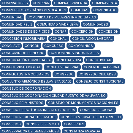
COMPRADORES
COMPRAR
COMPRAR VIVIENDA
COMPRAVENTA
COMPUESTOS ORGÁNICOS VOLÁTILES
COMUNAS
COMUNICADO
COMUNIDAD
COMUNIDAD DE MUJERES INMOBILIARIAS
COMUNIDAD FELIZ
COMUNIDAD MADRILEÑA
COMUNIDADES
COMUNIDADES DE EDIFICIOS
CONAF
CONCEPCIÓN
CONCESIÓN
CONCESIÓN INMOBILIARIA
CONCHALÍ
CONCILIACIÓN LABORAL
CÓNCLAVE
CONCÓN
CONCURSO
CONDOMINIOS
CONDOMINIOS DE HECHO
CONDOMINIOS INDUSTRIALES
CONDONACIÓN DOMICILIARIA
CONECTA 2024
CONECTIVIDAD
CONECTIVIDAD DIGITAL
CONECTIVIDAD VIAL
CONERLIO SAAVEDRA
CONFLICTOS INMOBILIARIOS
CONGRESO
CONGRESO CIUDADES
CONJUNTO ARMÓNICO BELLAVISTA (CAB)
CONSEJO CONSTITUCIONAL
CONSEJO DE COORDINACIÓN
CONSEJO DE COORDINACIÓN CIUDAD PUERTO DE VALPARAÍSO
CONSEJO DE MINISTROS
CONSEJO DE MONUMENTOS NACIONALES
CONSEJO DE POLÍTICAS INFRAESTRUCTURA
CONSEJO REGIONAL
CONSEJO REGIONAL DEL MAULE
CONSEJO VECINAL DE DESARROLLO
CONSEJOS
CONSERJE REMOTO
CONSERJES
CONSERVADOR DE BIENES RAÍCES
CONSTANZA MORAGA