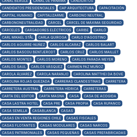
CANAL BEAGLE
CANAL DE PANAMÁ
CANDIDATOS
CANDIDATOS PRESIDENCIALES
CAP ARQUITECTURA
CAPACITACIÓN
CAPITAL HUMANO
CAPITALIZARME
CARBONO NEUTRAL
CARBONONEUTRALIDAD
CÁRCEL
CÁRCEL DE MÁXIMA SEGURIDAD
CÁRCELES
CARGADORES ELÉCTRICOS
CARIBE
CARILÓ
CARL MIKAEL STÅL
CARLA QUIROGA
CARLO D'AGOSTINO
CARLOS AGUIRRE-NUÑEZ
CARLOS ALCARAZ
CARLOS BALART
CARLOS BASCOU BENTJERODT
CARLOS CRUZ
CARLOS MAILLET
CARLOS MONTES
CARLOS MORENO
CARLOS PARADA MEYER
CARLOS SAUL
CARLOS VÁSQUEZ
CARMEN PAZ MUÑOZ
CAROLA ÁLVAREZ
CAROLA NARANJO
CAROLINA MATTHEI DA BOVE
CAROLINA ROJAS QUEZADA
CARRERAS CLANDESTINAS
CARRETERA
CARRETERA AUSTRAL
CARRETERA HÍDRICA
CARRETERAS
CARTA DEL EDITOR
CARTA MAGNA
CASA
CASA DE ACOGIDA
CASA LASTRA HOTEL
CASA PRE
CASA PROPIA
CASA RUPANCO
CASA SEMILLA
CASABLANCA
CASAS
CASAS EN VENTA REGIONES CHILE
CASAS FISCALES
CASAS FLOTANTES
CASAS MODULARES
CASAS NARCOS
CASAS PATRIMONIALES
CASAS PEQUEÑAS
CASAS PREFABRICADAS