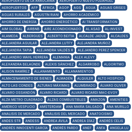
AEROPUERTO DE LA ARAUCANÍA
AEROPUERTO NUEVO PUDAHUEL
AEROPUERTOS
AFP
ÁFRICA
AGOP
AGS
AGUA
AGUAS GRISES
AGUAS RURALES
AGUSTÍN RIANI
AHORRO ACADÉMICO
AHORRO DE ENERGÍA
AHORRO ENERGÉTICO
AI TRANSFORMATION
AIM GLOBAL
AIRBNB
AIRE ACONDICIONADO
AL ASAD
AL-INVEST
ALAMEDA
ALBERGUES
ALBERTO BEITIA
ALCALDE JADUE
ALCALDES
ALEJANDRA AGUILAR
ALEJANDRA LUTFY
ALEJANDRA MUÑOZ
ALEJANDRA TAPIA
ALEJANDRA VALDÉS R
ALEJANDRO PEREZ SPENCER
ALEJANDRO WAHL HERRERA
ALEMANIA
ALEX ALEVY
ALEXANDRA BELAÚNDE
ALEXIS SÁNCHEZ
ALGARROBO
ALGORITMO
ALISON RAMÍREZ
ALLANAMIENTO
ALLANAMIENTOS
ALMACENAMIENTO DE BIENES
ALMADÉN
ALQUILER
ALTO HOSPICIO
ALTO LAS CONDES
ALTURAS MÁXIMAS
ALUMBRADO
ÁLVARO OLIVER
ÁLVARO OSSANDÓN
ÁLVARO RICARDI
ALVARO RICARDI MAC-EVOY
ALZA METRO CUADRADO
ALZAS COMBUSTIBLES
AMAZON
AMENITIES
AMÉRICO VESPUCIO
AMSTERDAM
ANA MARÍA SALGADO
ANA MURILLO
ANALISIS DE MERCADO
ANÁLISIS DEL MERCADO
ANATOCISMO
ANDES STR
ANDESS
ANDREA ÁVILA
ANDREA DÍAZ
ANDRÉS CELIS
ANDRÉS INNOCENTI GARCÍA
ANDRÉS PARDO
ANEF
ANFA
ANGELA LU