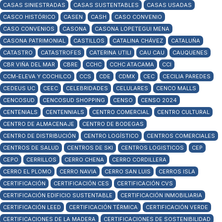
CASAS SINIESTRADAS
CASAS SUSTENTABLES
CASAS USADAS
CASCO HISTÓRICO
CASEN
CASH
CASO CONVENIO
CASO CONVENIOS
CASONA
CASONA LOPETEGUI MENA
CASONA PATRIMONIAL
CASTILLOS
CATALINA CHÁVEZ
CATALUÑA
CATASTRO
CATASTROFES
CATERINA UTILI
CAU CAU
CAUQUENES
CBR VIÑA DEL MAR
CBRE
CCHC
CCHC ATACAMA
CCI
CCM-ELEVA Y COCHILCO
CCS
CDE
CDMX
CEC
CECILIA PAREDES
CEDEUS UC
CEEC
CELEBRIDADES
CELULARES
CENCO MALLS
CENCOSUD
CENCOSUD SHOPPING
CENSO
CENSO 2024
CENTENIALS
CENTENNIALS
CENTRO COMERCIAL
CENTRO CULTURAL
CENTRO DE ALMACENAJE
CENTRO DE BODEGAS
CENTRO DE DISTRIBUCIÓN
CENTRO LOGÍSTICO
CENTROS COMERCIALES
CENTROS DE SALUD
CENTROS DE SKI
CENTROS LOGISTICOS
CEP
CEPO
CERRILLOS
CERRO CHENA
CERRO CORDILLERA
CERRO EL PLOMO
CERRO NAVIA
CERRO SAN LUIS
CERROS ISLA
CERTIFICACIÓN
CERTIFICACIÓN CES
CERTIFICACIÓN CVS
CERTIFICACIÓN EDIFICIO SUSTENTABLE
CERTIFICACIÓN INMOBILIARIA
CERTIFICACIÓN LEED
CERTIFICACIÓN TÉRMICA
CERTIFICACIÓN VERDE
CERTIFICACIONES DE LA MADERA
CERTIFICACIONES DE SOSTENIBILIDAD