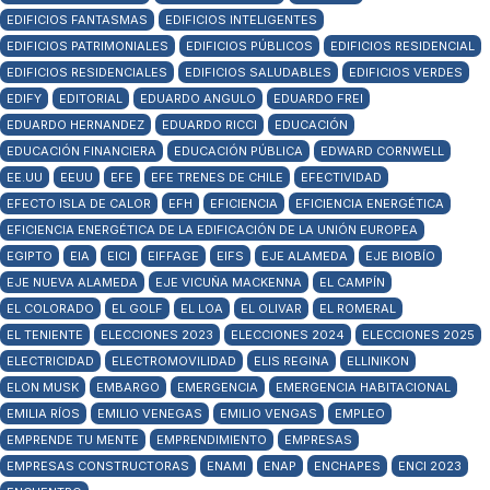
EDIFICIOS FANTASMAS
EDIFICIOS INTELIGENTES
EDIFICIOS PATRIMONIALES
EDIFICIOS PÚBLICOS
EDIFICIOS RESIDENCIAL
EDIFICIOS RESIDENCIALES
EDIFICIOS SALUDABLES
EDIFICIOS VERDES
EDIFY
EDITORIAL
EDUARDO ANGULO
EDUARDO FREI
EDUARDO HERNANDEZ
EDUARDO RICCI
EDUCACIÓN
EDUCACIÓN FINANCIERA
EDUCACIÓN PÚBLICA
EDWARD CORNWELL
EE.UU
EEUU
EFE
EFE TRENES DE CHILE
EFECTIVIDAD
EFECTO ISLA DE CALOR
EFH
EFICIENCIA
EFICIENCIA ENERGÉTICA
EFICIENCIA ENERGÉTICA DE LA EDIFICACIÓN DE LA UNIÓN EUROPEA
EGIPTO
EIA
EICI
EIFFAGE
EIFS
EJE ALAMEDA
EJE BIOBÍO
EJE NUEVA ALAMEDA
EJE VICUÑA MACKENNA
EL CAMPÍN
EL COLORADO
EL GOLF
EL LOA
EL OLIVAR
EL ROMERAL
EL TENIENTE
ELECCIONES 2023
ELECCIONES 2024
ELECCIONES 2025
ELECTRICIDAD
ELECTROMOVILIDAD
ELIS REGINA
ELLINIKON
ELON MUSK
EMBARGO
EMERGENCIA
EMERGENCIA HABITACIONAL
EMILIA RÍOS
EMILIO VENEGAS
EMILIO VENGAS
EMPLEO
EMPRENDE TU MENTE
EMPRENDIMIENTO
EMPRESAS
EMPRESAS CONSTRUCTORAS
ENAMI
ENAP
ENCHAPES
ENCI 2023