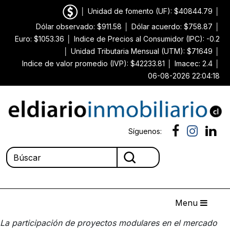
│
Unidad de fomento (UF): $40844.79
│
Dólar observado: $911.58
│
Dólar acuerdo: $758.87
│
Euro: $1053.36
│
Indice de Precios al Consumidor (IPC): -0.2
│
Unidad Tributaria Mensual (UTM): $71649
│
Indice de valor promedio (IVP): $42233.81
│
Imacec: 2.4
│
06-08-2026 22:04:18
Síguenos:
Menu
La participación de proyectos modulares en el mercado