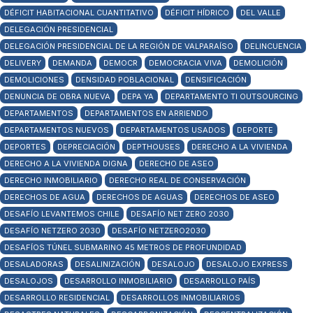
DÉFICIT HABITACIONAL CUANTITATIVO
DÉFICIT HÍDRICO
DEL VALLE
DELEGACIÓN PRESIDENCIAL
DELEGACIÓN PRESIDENCIAL DE LA REGIÓN DE VALPARAÍSO
DELINCUENCIA
DELIVERY
DEMANDA
DEMOCR
DEMOCRACIA VIVA
DEMOLICIÓN
DEMOLICIONES
DENSIDAD POBLACIONAL
DENSIFICACIÓN
DENUNCIA DE OBRA NUEVA
DEPA YA
DEPARTAMENTO TI OUTSOURCING
DEPARTAMENTOS
DEPARTAMENTOS EN ARRIENDO
DEPARTAMENTOS NUEVOS
DEPARTAMENTOS USADOS
DEPORTE
DEPORTES
DEPRECIACIÓN
DEPTHOUSES
DERECHO A LA VIVIENDA
DERECHO A LA VIVIENDA DIGNA
DERECHO DE ASEO
DERECHO INMOBILIARIO
DERECHO REAL DE CONSERVACIÓN
DERECHOS DE AGUA
DERECHOS DE AGUAS
DERECHOS DE ASEO
DESAFÍO LEVANTEMOS CHILE
DESAFÍO NET ZERO 2030
DESAFÍO NETZERO 2030
DESAFÍO NETZERO2030
DESAFÍOS TÚNEL SUBMARINO 45 METROS DE PROFUNDIDAD
DESALADORAS
DESALINIZACIÓN
DESALOJO
DESALOJO EXPRESS
DESALOJOS
DESARROLLO INMOBILIARIO
DESARROLLO PAÍS
DESARROLLO RESIDENCIAL
DESARROLLOS INMOBILIARIOS