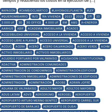
tiempos y reduciendo los costos en la ejecución de […]
#APAGÓN
#CAMBIOCLIMÁTICO
#LAHORADELPLANETA
#LEY
#QUIEROMIBARRIO
18/O
1RA VIVIENDA
2023
2025
27F
2D
3.000 UF
3D
3G OFFICE
4.000 UF
8M
A&G
A+ENERGÍA
AARHUS
ABIF
ACADEMIA INMOBILIARIA
ACADES
ACCESIBILIDAD UNIVERSAL
ACCESO A LA VIVIENDA
ACCESO A VIVIENDA
ACCESO LIBRE A PLAYAS
ACCESO UNIVERSAL
ACCESOS A LA VIVIENDA
ACCUC
ACERA
ACERO
ACERO GALVANIZADO
ACERO VERDE
ACHM
ACTIVO INMOBILIARIO
ACTIVOS INMOBILIARIOS
ACUERDO PORTUARIO POR VALPARAÍSO
ACUSACIÓN CONSTITUCIONAL
ADACTIVA
ADMINISTRACIÓN COMUNIDADES
ADMINISTRACIÓN DE CONDOMINIOS
ADMINISTRACIÓN EDIFICIOS
ADMINISTRACIÓN INMOBILIARIA
ADMINISTRACIONES DE EDIFICIOS
ADMINISTRADOR
ADMINITRACIÓN
ADOBE
ADRIÁN JOFRÉ
ADUANA DE VALPARAÍSO
ADULTO MAYOR
ADULTOS MAYORES
ADUS LATAM
ADVS
AERÓDROMO
AEROGEL
AEROPUERTO
AEROPUERTO ARTURO MERINO BENÍTEZ
AEROPUERTO CARRIEL SUR
AEROPUERTO DE BARAJAS
AEROPUERTO DE DUBAI