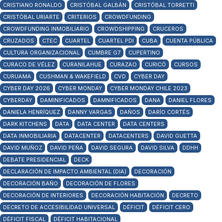
CRISTIANO RONALDO
CRISTÓBAL GALBÁN
CRISTÓBAL TORRETTI
CRISTÓBAL URIARTE
CRITERIOS
CROWDFUNDING
CROWDFUNDING INMOBILIARIO
CROWDSHIPPING
CRUCEROS
CRUZADOS
CTEC
CUARTEL
CUARTEL PDI
CUBA
CUENTA PÚBLICA
CULTURA ORGANIZACIONAL
CUMBRE G7
CUPERTINO
CURACO DE VÉLEZ
CURANILAHUE
CURAZAO
CURICÓ
CURSOS
CURUAMA
CUSHMAN & WAKEFIELD
CVD
CYBER DAY
CYBER DAY 2026
CYBER MONDAY
CYBER MONDAY CHILE 2023
CYBERDAY
DAMINIFICADOS
DAMNIFICADOS
DANA
DANIEL FLORES
DANIELA HENRÍQUEZ
DANNY VARGAS
DAÑOS
DARÍO CORTÉS
DARK KITCHENS
DATA
DATA CENTER
DATA CENTERS
DATA INMOBILIARIA
DATACENTER
DATACENTERS
DAVID GUETTA
DAVID MUÑOZ
DAVID PEÑA
DAVID SEGURA
DAVID SILVA
DDHH
DEBATE PRESIDENCIAL
DECK
DECLARACIÓN DE IMPACTO AMBIENTAL (DIA)
DECORACIÓN
DECORACIÓN BAÑO
DECORACIÓN DE FLORES
DECORACIÓN DE INTERIORES
DECORACIÓN HABITACIÓN
DECRETO
DECRETO DE ACCESIBILIDAD UNIVERSAL
DÉFICIT
DÉFICIT CERO
DÉFICIT FISCAL
DÉFICIT HABITACIONAL