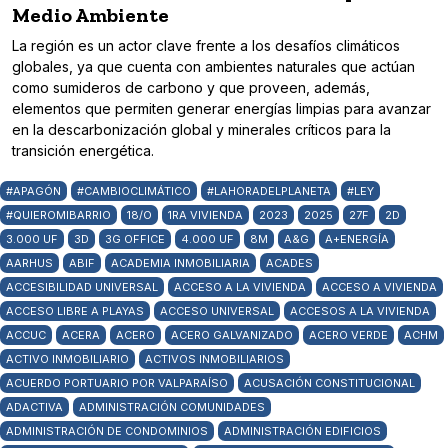
Medio Ambiente
La región es un actor clave frente a los desafíos climáticos
globales, ya que cuenta con ambientes naturales que actúan
como sumideros de carbono y que proveen, además,
elementos que permiten generar energías limpias para avanzar
en la descarbonización global y minerales críticos para la
transición energética.
#APAGÓN
#CAMBIOCLIMÁTICO
#LAHORADELPLANETA
#LEY
#QUIEROMIBARRIO
18/O
1RA VIVIENDA
2023
2025
27F
2D
3.000 UF
3D
3G OFFICE
4.000 UF
8M
A&G
A+ENERGÍA
AARHUS
ABIF
ACADEMIA INMOBILIARIA
ACADES
ACCESIBILIDAD UNIVERSAL
ACCESO A LA VIVIENDA
ACCESO A VIVIENDA
ACCESO LIBRE A PLAYAS
ACCESO UNIVERSAL
ACCESOS A LA VIVIENDA
ACCUC
ACERA
ACERO
ACERO GALVANIZADO
ACERO VERDE
ACHM
ACTIVO INMOBILIARIO
ACTIVOS INMOBILIARIOS
ACUERDO PORTUARIO POR VALPARAÍSO
ACUSACIÓN CONSTITUCIONAL
ADACTIVA
ADMINISTRACIÓN COMUNIDADES
ADMINISTRACIÓN DE CONDOMINIOS
ADMINISTRACIÓN EDIFICIOS