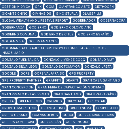
GESTIÓN HÍDRICA
GFK
GGM
GIANFRANCO ASTE
GIETHOORN
GIGANTE CHINO
GIMNASIOS
GINO STURLA
GLASSFILM
GLOBAL WEALTH AND LIFESTYLE REPORT
GOBERNADOR
GOBERNADORA
GOBERNANZA
GOBIERNO
GOBIERNO COLOMBIANO
GOBIERNO COMUNAL
GOBIERNO DE CHILE
GOBIERNO ESPAÑOL
GOLDEN VISA
GOLDMAN SACHS
GOLDMAN SACHS AJUSTA SUS PROYECCIONES PARA EL SECTOR
INMOBILIARIO
GONZALO FUENZALIDA
GONZALO JIMÉNEZ COCQ
GONZALO MUT
GONZALO SILVA LEÓN
GONZALO SOTOMAYOR
GONZALO URETA
GOOGLE
GORE
GORE VALPARAÍSO
GPS PROPERTY
GPS PROPERTY PARTNER
GRAFFITI
GRAFITI
GRAN CASA SANTIAGO
GRAN CONCEPCIÓN
GRAN FERIA DE CAPACITACIÓN SODIMAC
GRAN PREMIO DE LAS VEGAS
GRAN SANTIAGO
GRAN VALPARAÍSO
GRECIA
GREEN DRINKS
GREMIOS
GREYSTAR
GREYSTAR
GROWTH MARKETING
GRUPO ALTING
GRUPO NUMA
GRUPO PATIO
GRUPO URBANA
GUANAQUEROS
GUCCI
GUERRA ARANCELARIA
GUERRA COMERCIAL
GUERRA IRÁN
GUEST HOUSE
GÜETOS VERTICALES
GUSTAVO COLLAO
H2V
HABITAGE