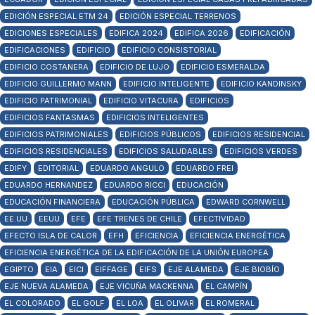
EDICIÓN ESPECIAL ETM 24
EDICIÓN ESPECIAL TERRENOS
EDICIONES ESPECIALES
EDIFICA 2024
EDIFICA 2026
EDIFICACIÓN
EDIFICACIONES
EDIFICIO
EDIFICIO CONSISTORIAL
EDIFICIO COSTANERA
EDIFICIO DE LUJO
EDIFICIO ESMERALDA
EDIFICIO GUILLERMO MANN
EDIFICIO INTELIGENTE
EDIFICIO KANDINSKY
EDIFICIO PATRIMONIAL
EDIFICIO VITACURA
EDIFICIOS
EDIFICIOS FANTASMAS
EDIFICIOS INTELIGENTES
EDIFICIOS PATRIMONIALES
EDIFICIOS PÚBLICOS
EDIFICIOS RESIDENCIAL
EDIFICIOS RESIDENCIALES
EDIFICIOS SALUDABLES
EDIFICIOS VERDES
EDIFY
EDITORIAL
EDUARDO ANGULO
EDUARDO FREI
EDUARDO HERNANDEZ
EDUARDO RICCI
EDUCACIÓN
EDUCACIÓN FINANCIERA
EDUCACIÓN PÚBLICA
EDWARD CORNWELL
EE.UU
EEUU
EFE
EFE TRENES DE CHILE
EFECTIVIDAD
EFECTO ISLA DE CALOR
EFH
EFICIENCIA
EFICIENCIA ENERGÉTICA
EFICIENCIA ENERGÉTICA DE LA EDIFICACIÓN DE LA UNIÓN EUROPEA
EGIPTO
EIA
EICI
EIFFAGE
EIFS
EJE ALAMEDA
EJE BIOBÍO
EJE NUEVA ALAMEDA
EJE VICUÑA MACKENNA
EL CAMPÍN
EL COLORADO
EL GOLF
EL LOA
EL OLIVAR
EL ROMERAL