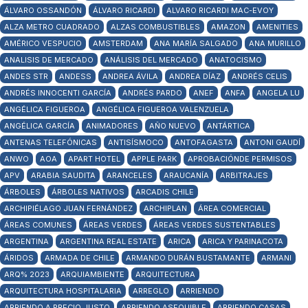
ÁLVARO OSSANDÓN
ÁLVARO RICARDI
ALVARO RICARDI MAC-EVOY
ALZA METRO CUADRADO
ALZAS COMBUSTIBLES
AMAZON
AMENITIES
AMÉRICO VESPUCIO
AMSTERDAM
ANA MARÍA SALGADO
ANA MURILLO
ANALISIS DE MERCADO
ANÁLISIS DEL MERCADO
ANATOCISMO
ANDES STR
ANDESS
ANDREA ÁVILA
ANDREA DÍAZ
ANDRÉS CELIS
ANDRÉS INNOCENTI GARCÍA
ANDRÉS PARDO
ANEF
ANFA
ANGELA LU
ANGÉLICA FIGUEROA
ANGÉLICA FIGUEROA VALENZUELA
ANGÉLICA GARCÍA
ANIMADORES
AÑO NUEVO
ANTÁRTICA
ANTENAS TELEFÓNICAS
ANTISÍSMOCO
ANTOFAGASTA
ANTONI GAUDÍ
ANWO
AOA
APART HOTEL
APPLE PARK
APROBACIÓNDE PERMISOS
APV
ARABIA SAUDITA
ARANCELES
ARAUCANÍA
ARBITRAJES
ÁRBOLES
ÁRBOLES NATIVOS
ARCADIS CHILE
ARCHIPIÉLAGO JUAN FERNÁNDEZ
ARCHIPLAN
ÁREA COMERCIAL
ÁREAS COMUNES
ÁREAS VERDES
ÁREAS VERDES SUSTENTABLES
ARGENTINA
ARGENTINA REAL ESTATE
ARICA
ARICA Y PARINACOTA
ÁRIDOS
ARMADA DE CHILE
ARMANDO DURÁN BUSTAMANTE
ARMANI
ARQ% 2023
ARQUIAMBIENTE
ARQUITECTURA
ARQUITECTURA HOSPITALARIA
ARREGLO
ARRIENDO
ARRIENDO A PRECIO JUSTO
ARRIENDO ASEQUIBLE
ARRIENDO CASAS