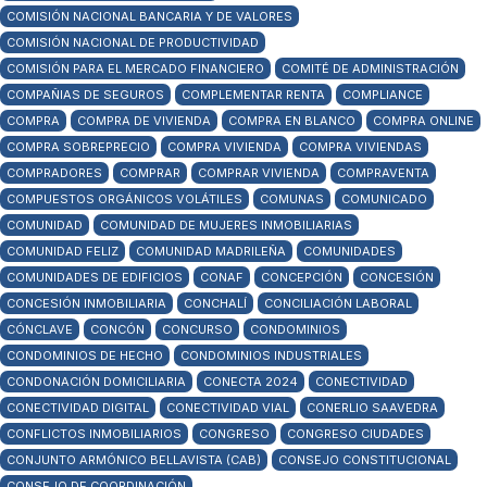
COMISIÓN NACIONAL BANCARIA Y DE VALORES
COMISIÓN NACIONAL DE PRODUCTIVIDAD
COMISIÓN PARA EL MERCADO FINANCIERO
COMITÉ DE ADMINISTRACIÓN
COMPAÑIAS DE SEGUROS
COMPLEMENTAR RENTA
COMPLIANCE
COMPRA
COMPRA DE VIVIENDA
COMPRA EN BLANCO
COMPRA ONLINE
COMPRA SOBREPRECIO
COMPRA VIVIENDA
COMPRA VIVIENDAS
COMPRADORES
COMPRAR
COMPRAR VIVIENDA
COMPRAVENTA
COMPUESTOS ORGÁNICOS VOLÁTILES
COMUNAS
COMUNICADO
COMUNIDAD
COMUNIDAD DE MUJERES INMOBILIARIAS
COMUNIDAD FELIZ
COMUNIDAD MADRILEÑA
COMUNIDADES
COMUNIDADES DE EDIFICIOS
CONAF
CONCEPCIÓN
CONCESIÓN
CONCESIÓN INMOBILIARIA
CONCHALÍ
CONCILIACIÓN LABORAL
CÓNCLAVE
CONCÓN
CONCURSO
CONDOMINIOS
CONDOMINIOS DE HECHO
CONDOMINIOS INDUSTRIALES
CONDONACIÓN DOMICILIARIA
CONECTA 2024
CONECTIVIDAD
CONECTIVIDAD DIGITAL
CONECTIVIDAD VIAL
CONERLIO SAAVEDRA
CONFLICTOS INMOBILIARIOS
CONGRESO
CONGRESO CIUDADES
CONJUNTO ARMÓNICO BELLAVISTA (CAB)
CONSEJO CONSTITUCIONAL
CONSEJO DE COORDINACIÓN