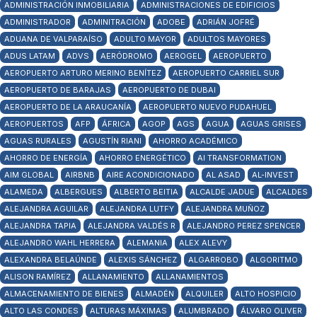
ADMINISTRACIÓN INMOBILIARIA
ADMINISTRACIONES DE EDIFICIOS
ADMINISTRADOR
ADMINITRACIÓN
ADOBE
ADRIÁN JOFRÉ
ADUANA DE VALPARAÍSO
ADULTO MAYOR
ADULTOS MAYORES
ADUS LATAM
ADVS
AERÓDROMO
AEROGEL
AEROPUERTO
AEROPUERTO ARTURO MERINO BENÍTEZ
AEROPUERTO CARRIEL SUR
AEROPUERTO DE BARAJAS
AEROPUERTO DE DUBAI
AEROPUERTO DE LA ARAUCANÍA
AEROPUERTO NUEVO PUDAHUEL
AEROPUERTOS
AFP
ÁFRICA
AGOP
AGS
AGUA
AGUAS GRISES
AGUAS RURALES
AGUSTÍN RIANI
AHORRO ACADÉMICO
AHORRO DE ENERGÍA
AHORRO ENERGÉTICO
AI TRANSFORMATION
AIM GLOBAL
AIRBNB
AIRE ACONDICIONADO
AL ASAD
AL-INVEST
ALAMEDA
ALBERGUES
ALBERTO BEITIA
ALCALDE JADUE
ALCALDES
ALEJANDRA AGUILAR
ALEJANDRA LUTFY
ALEJANDRA MUÑOZ
ALEJANDRA TAPIA
ALEJANDRA VALDÉS R
ALEJANDRO PEREZ SPENCER
ALEJANDRO WAHL HERRERA
ALEMANIA
ALEX ALEVY
ALEXANDRA BELAÚNDE
ALEXIS SÁNCHEZ
ALGARROBO
ALGORITMO
ALISON RAMÍREZ
ALLANAMIENTO
ALLANAMIENTOS
ALMACENAMIENTO DE BIENES
ALMADÉN
ALQUILER
ALTO HOSPICIO
ALTO LAS CONDES
ALTURAS MÁXIMAS
ALUMBRADO
ÁLVARO OLIVER