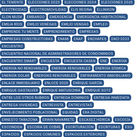
EL TENIENTE
ELECCIONES 2023
ELECCIONES 2024
ELECCIONES 2025
ELECTRICIDAD
ELECTROMOVILIDAD
ELIS REGINA
ELLINIKON
ELON MUSK
EMBARGO
EMERGENCIA
EMERGENCIA HABITACIONAL
EMILIA RÍOS
EMILIO VENEGAS
EMILIO VENGAS
EMPLEO
EMPRENDE TU MENTE
EMPRENDIMIENTO
EMPRESAS
EMPRESAS CONSTRUCTORAS
ENAMI
ENAP
ENCHAPES
ENCI 2023
ENCUENTRO
ENCUENTRO NACIONAL DE ADMINISTRADORES DE CONDOMINIOS
ENCUENTRO SMART
ENCUESTA
ENCUESTA CASEN
ENE
ENERGÍA
ENERGÍA NO RENOVABLES
ENERGÍA RENOVABLES
ENERGÍA SÍSMICA
ENERGÍA SOLAR
ENERGÍAS RENOVABLES
ENFRIAMIENTO INMOBILIARIO
ENLACE INMOBILIARIO
ENLOCE 2025
ENRIQUE GARCÍA
ENRIQUE GASTALVER
ENRIQUE MATUSCHKA
ENRIQUE SOTZ
ENTRE LOS OTROS RUBROS
ENTREGA DOMINIOS
ENTREGA INMEDIATA
ENTREGA VIVIENDAS
ENTREVISTA
ENTREVISTAS
ENVEJECIMIENTO POBLACIONAL
EQUIDAD
ERA DIGITAL
ERNESTO TARAZONA
ERWIN NAVARRETE
ESCASEZ HIDRICA
ESCOCIA
ESCONDIDA
ESCORIA DE COBRE
ESCRITURACIÓN
ESCRITURAS
ESG
ESPACIOS
ESPACIOS COMUNES
ESPACIOS EXTERIORES