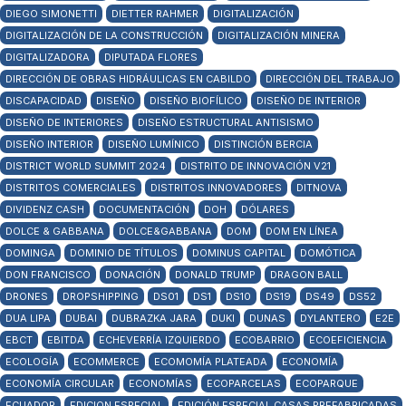
DIEGO SIMONETTI
DIETTER RAHMER
DIGITALIZACIÓN
DIGITALIZACIÓN DE LA CONSTRUCCIÓN
DIGITALIZACIÓN MINERA
DIGITALIZADORA
DIPUTADA FLORES
DIRECCIÓN DE OBRAS HIDRÁULICAS EN CABILDO
DIRECCIÓN DEL TRABAJO
DISCAPACIDAD
DISEÑO
DISEÑO BIOFÍLICO
DISEÑO DE INTERIOR
DISEÑO DE INTERIORES
DISEÑO ESTRUCTURAL ANTISISMO
DISEÑO INTERIOR
DISEÑO LUMÍNICO
DISTINCIÓN BERCIA
DISTRICT WORLD SUMMIT 2024
DISTRITO DE INNOVACIÓN V21
DISTRITOS COMERCIALES
DISTRITOS INNOVADORES
DITNOVA
DIVIDENZ CASH
DOCUMENTACIÓN
DOH
DÓLARES
DOLCE & GABBANA
DOLCE&GABBANA
DOM
DOM EN LÍNEA
DOMINGA
DOMINIO DE TÍTULOS
DOMINUS CAPITAL
DOMÓTICA
DON FRANCISCO
DONACIÓN
DONALD TRUMP
DRAGON BALL
DRONES
DROPSHIPPING
DS01
DS1
DS10
DS19
DS49
DS52
DUA LIPA
DUBAI
DUBRAZKA JARA
DUKI
DUNAS
DYLANTERO
E2E
EBCT
EBITDA
ECHEVERRÍA IZQUIERDO
ECOBARRIO
ECOEFICIENCIA
ECOLOGÍA
ECOMMERCE
ECOMOMÍA PLATEADA
ECONOMÍA
ECONOMÍA CIRCULAR
ECONOMÍAS
ECOPARCELAS
ECOPARQUE
ECUADOR
EDICION ESPECIAL
EDICIÓN ESPECIAL CASAS PREFABRICADAS