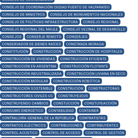
CONSEJO DE COORDINACIÓN CIUDAD PUERTO DE VALPARAÍSO
CONSEJO DE MINISTROS
CONSEJO DE MONUMENTOS NACIONALES
CONSEJO DE POLÍTICAS INFRAESTRUCTURA
CONSEJO REGIONAL
CONSEJO REGIONAL DEL MAULE
CONSEJO VECINAL DE DESARROLLO
CONSEJOS
CONSERJE REMOTO
CONSERJES
CONSERVADOR DE BIENES RAÍCES
CONSTANZA MORAGA
CONSTITUCIÓN
CONSTRUCCIÓN
CONSTRUCCIÓN DE HOSPITALES
CONSTRUCCIÓN DE VIVIENDAS
CONSTRUCCIÓN EFICIENTE
CONSTRUCCIÓN EN ARGENTINA
CONSTRUCCIÓN FLOTANTE
CONSTRUCCIÓN INDUSTRIALIZADA
CONSTRUCCIÓN LIVIANA EN SECO
CONSTRUCCIÓN MODULAR
CONSTRUCCIÓN ROBÓTICA
CONSTRUCCIÓN SOSTENIBLE
CONSTRUCIÓN
CONSTRUCTORAS
CONSTRUCTORES CIVILES UC
CONSTRUYE2025
CONSTRUYENDO CAMBIOS
CONSTUCCIÓN
CONSTUYEACCIÓN
CONSUMO ENERGÉTICO
CONTABILIDAD
CONTAINER
CONTRALORÍA GENERAL DE LA REPÚBLICA
CONTRATISTAS
CONTRATOS ELÉCTRICOS
CONTRIBUCIONES
CONTRIBUYENTES
CONTROL ACÚSTICO
CONTROL DE ACCESO
CONTROL DE GESTIÓN