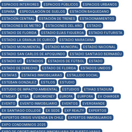
ESPACIOS INTERIORES
ESPACIOS PÚBLICOS
ESPACIOS URBANOS
ESPAÑA
ESPECULACIÓN DE SUELOS
ESTACIÓN BAQUEDANO
ESTACIÓN CENTRAL
ESTACIÓN DE TRENES
ESTACIONAMIENTOS
ESTACIONES DE METRO
ESTACIONES DEL AÑO
ESTADIO
ESTADIO DE FLORIDA
ESTADIO ELÍAS FIGUEROA
ESTADIO FUTURISTA
ESTADIO LA GRANJA DE CURICÓ
ESTADIO MARACANÁ
ESTADIO MONUMENTAL
ESTADIO MUNICIPAL
ESTADIO NACIONAL
ESTADIO SAN CARLOS DE APOQUINDO
ESTADIO SANTIAGO BERNABÉU
ESTADIO UC
ESTADIOS
ESTADIOS DE FÚTBOL
ESTADO
ESTADO DE DERECHO
ESTADO DE FLORIDA
ESTADOS UNIDOS
ESTAFAS
ESTAFAS INMOBILIARIAS
ESTALLIDO SOCIAL
ESTEBAN GONZALEZ
ESTILOS
ESTUDIO
ESTUDIO DE IMPACTO AMBIENTAL
ESTUDIOS
ETIHAD STADIUM
ETMDAY
ETSA
EUROMONEY
EUROPA
EURPORA
EV CHARGER
EVENTO
EVENTO INMOBILIARIO
EVENTOS
EVERGRANDE
EX SANTIAGO COLLEGE
EX SEDE
EXP REALTY
EXPERTOS
EXPERTOS CRISIS VIVIENDA EN CHILE
EXPERTOS INMOBILIARIOS
EXPO CONDOMINIOS 2025
EXPO DE OPORTUNIDADES INMOBILIARIA DE PUERTO VARAS