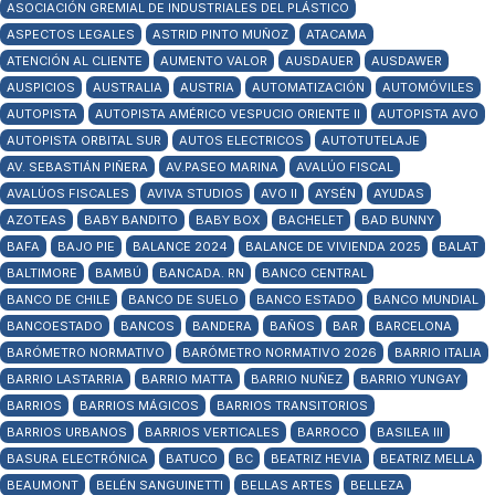
ASOCIACIÓN GREMIAL DE INDUSTRIALES DEL PLÁSTICO
ASPECTOS LEGALES
ASTRID PINTO MUÑOZ
ATACAMA
ATENCIÓN AL CLIENTE
AUMENTO VALOR
AUSDAUER
AUSDAWER
AUSPICIOS
AUSTRALIA
AUSTRIA
AUTOMATIZACIÓN
AUTOMÓVILES
AUTOPISTA
AUTOPISTA AMÉRICO VESPUCIO ORIENTE II
AUTOPISTA AVO
AUTOPISTA ORBITAL SUR
AUTOS ELECTRICOS
AUTOTUTELAJE
AV. SEBASTIÁN PIÑERA
AV.PASEO MARINA
AVALÚO FISCAL
AVALÚOS FISCALES
AVIVA STUDIOS
AVO II
AYSÉN
AYUDAS
AZOTEAS
BABY BANDITO
BABY BOX
BACHELET
BAD BUNNY
BAFA
BAJO PIE
BALANCE 2024
BALANCE DE VIVIENDA 2025
BALAT
BALTIMORE
BAMBÚ
BANCADA. RN
BANCO CENTRAL
BANCO DE CHILE
BANCO DE SUELO
BANCO ESTADO
BANCO MUNDIAL
BANCOESTADO
BANCOS
BANDERA
BAÑOS
BAR
BARCELONA
BARÓMETRO NORMATIVO
BARÓMETRO NORMATIVO 2026
BARRIO ITALIA
BARRIO LASTARRIA
BARRIO MATTA
BARRIO NUÑEZ
BARRIO YUNGAY
BARRIOS
BARRIOS MÁGICOS
BARRIOS TRANSITORIOS
BARRIOS URBANOS
BARRIOS VERTICALES
BARROCO
BASILEA III
BASURA ELECTRÓNICA
BATUCO
BC
BEATRIZ HEVIA
BEATRIZ MELLA
BEAUMONT
BELÉN SANGUINETTI
BELLAS ARTES
BELLEZA