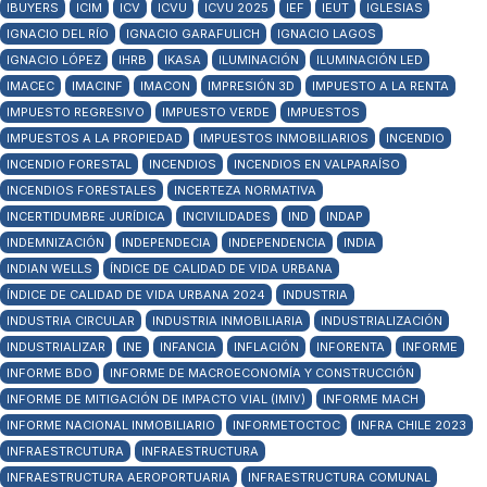
IBUYERS
ICIM
ICV
ICVU
ICVU 2025
IEF
IEUT
IGLESIAS
IGNACIO DEL RÍO
IGNACIO GARAFULICH
IGNACIO LAGOS
IGNACIO LÓPEZ
IHRB
IKASA
ILUMINACIÓN
ILUMINACIÓN LED
IMACEC
IMACINF
IMACON
IMPRESIÓN 3D
IMPUESTO A LA RENTA
IMPUESTO REGRESIVO
IMPUESTO VERDE
IMPUESTOS
IMPUESTOS A LA PROPIEDAD
IMPUESTOS INMOBILIARIOS
INCENDIO
INCENDIO FORESTAL
INCENDIOS
INCENDIOS EN VALPARAÍSO
INCENDIOS FORESTALES
INCERTEZA NORMATIVA
INCERTIDUMBRE JURÍDICA
INCIVILIDADES
IND
INDAP
INDEMNIZACIÓN
INDEPENDECIA
INDEPENDENCIA
INDIA
INDIAN WELLS
ÍNDICE DE CALIDAD DE VIDA URBANA
ÍNDICE DE CALIDAD DE VIDA URBANA 2024
INDUSTRIA
INDUSTRIA CIRCULAR
INDUSTRIA INMOBILIARIA
INDUSTRIALIZACIÓN
INDUSTRIALIZAR
INE
INFANCIA
INFLACIÓN
INFORENTA
INFORME
INFORME BDO
INFORME DE MACROECONOMÍA Y CONSTRUCCIÓN
INFORME DE MITIGACIÓN DE IMPACTO VIAL (IMIV)
INFORME MACH
INFORME NACIONAL INMOBILIARIO
INFORMETOCTOC
INFRA CHILE 2023
INFRAESTRCUTURA
INFRAESTRUCTURA
INFRAESTRUCTURA AEROPORTUARIA
INFRAESTRUCTURA COMUNAL