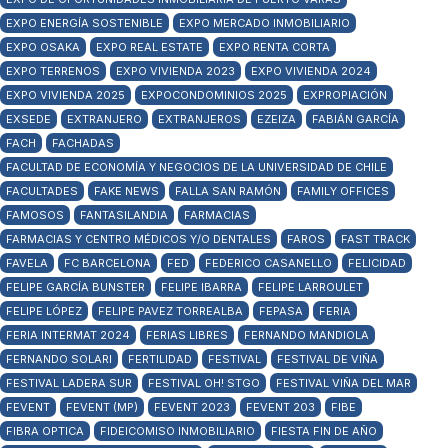
EXPO ENERGÍA SOSTENIBLE
EXPO MERCADO INMOBILIARIO
EXPO OSAKA
EXPO REAL ESTATE
EXPO RENTA CORTA
EXPO TERRENOS
EXPO VIVIENDA 2023
EXPO VIVIENDA 2024
EXPO VIVIENDA 2025
EXPOCONDOMINIOS 2025
EXPROPIACIÓN
EXSEDE
EXTRANJERO
EXTRANJEROS
EZEIZA
FABIÁN GARCÍA
FACH
FACHADAS
FACULTAD DE ECONOMÍA Y NEGOCIOS DE LA UNIVERSIDAD DE CHILE
FACULTADES
FAKE NEWS
FALLA SAN RAMÓN
FAMILY OFFICES
FAMOSOS
FANTASILANDIA
FARMACIAS
FARMACIAS Y CENTRO MÉDICOS Y/O DENTALES
FAROS
FAST TRACK
FAVELA
FC BARCELONA
FED
FEDERICO CASANELLO
FELICIDAD
FELIPE GARCÍA BUNSTER
FELIPE IBARRA
FELIPE LARROULET
FELIPE LÓPEZ
FELIPE PAVEZ TORREALBA
FEPASA
FERIA
FERIA INTERMAT 2024
FERIAS LIBRES
FERNANDO MANDIOLA
FERNANDO SOLARI
FERTILIDAD
FESTIVAL
FESTIVAL DE VIÑA
FESTIVAL LADERA SUR
FESTIVAL OH! STGO
FESTIVAL VIÑA DEL MAR
FEVENT
FEVENT (MP)
FEVENT 2023
FEVENT 203
FIBE
FIBRA OPTICA
FIDEICOMISO INMOBILIARIO
FIESTA FIN DE AÑO