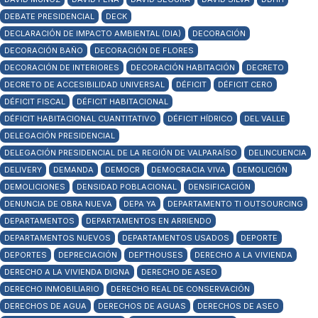
DEBATE PRESIDENCIAL
DECK
DECLARACIÓN DE IMPACTO AMBIENTAL (DIA)
DECORACIÓN
DECORACIÓN BAÑO
DECORACIÓN DE FLORES
DECORACIÓN DE INTERIORES
DECORACIÓN HABITACIÓN
DECRETO
DECRETO DE ACCESIBILIDAD UNIVERSAL
DÉFICIT
DÉFICIT CERO
DÉFICIT FISCAL
DÉFICIT HABITACIONAL
DÉFICIT HABITACIONAL CUANTITATIVO
DÉFICIT HÍDRICO
DEL VALLE
DELEGACIÓN PRESIDENCIAL
DELEGACIÓN PRESIDENCIAL DE LA REGIÓN DE VALPARAÍSO
DELINCUENCIA
DELIVERY
DEMANDA
DEMOCR
DEMOCRACIA VIVA
DEMOLICIÓN
DEMOLICIONES
DENSIDAD POBLACIONAL
DENSIFICACIÓN
DENUNCIA DE OBRA NUEVA
DEPA YA
DEPARTAMENTO TI OUTSOURCING
DEPARTAMENTOS
DEPARTAMENTOS EN ARRIENDO
DEPARTAMENTOS NUEVOS
DEPARTAMENTOS USADOS
DEPORTE
DEPORTES
DEPRECIACIÓN
DEPTHOUSES
DERECHO A LA VIVIENDA
DERECHO A LA VIVIENDA DIGNA
DERECHO DE ASEO
DERECHO INMOBILIARIO
DERECHO REAL DE CONSERVACIÓN
DERECHOS DE AGUA
DERECHOS DE AGUAS
DERECHOS DE ASEO