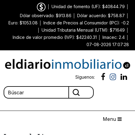
│
Unidad de fomento (UF): $40844.79
│
Dólar observado: $913.86
│
Dólar acuerdo: $758.87
│
Euro: $1053.08
│
Indice de Precios al Consumidor (IPC): -0.2
│
Unidad Tributaria Mensual (UTM): $71649
│
Indice de valor promedio (IVP): $42240.31
│
Imacec: 2.4
│
07-08-2026 17:07:28
Síguenos:
Menu