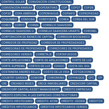
CONTROL SOLAR
CONVENCIÓN CONSTITUCIONAL
CONVENCIÓN RAMSAR
COOPERATIVAS
COP
COP27
COP28
COP30
COPA AMÉRICA
COPENHAGUE
COPIAPÓ
COPROPIEDAD
COQUIMBO
CÓRDOBA
CORDYCEPS
COREA
COREA DEL SUR
CORES
CORFO
CORMA
CORNELIO SAAVEDRA
CORNELIO SAAVEDRA U.
CORNELIO SAAVEDRA URIARTE
CORONEL
CORPORACIÓN DE BIENES DE CAPITAL
CORREDOR BIOCEANICO
CORREDOR DE PROPIEDAD
CORREDOR DE PROPIEDADADES
CORREDORAS DE PROPIEDADES
CORREDORES DE PROPIEDADES
CORREDORES VERDES
CORRETAJE
CORTAFUEGOS
CORTE APELACIONES
CORTE DE APELACIONES
CORTE DE LUZ
CORTE SUPREMA
CORTES DE LUZ
COSOC
COSTA DEL SOL
COSTANERA ANDRÉS BELLO
COSTO DE LA VIDA
COTIZACIONES
COUNTRY GARDEN
COWORK
COWORKING
COYHAIQUE
CPC
CPI
CRE
CREANDO REDES
CRECE INMOBILIARIO
CREDICORP CAPITAL
CREDICORP CAPITAL ASSET MANAGEMENT
CRÉDITO EMPRESAS
CRÉDITO ESPECIAL A LAS EMPRESAS CONSTRUCTORAS
CRÉDITO HIPOTECARIO
CRÉDITO: ATON
CRÉDITO: CEDIDA
CRÉDITOS
CRÉDITOS HIPOTECARIOS
CRÉDITOS HIPOTECARIOS VERDES