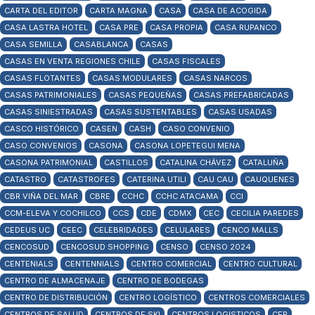
CARTA DEL EDITOR
CARTA MAGNA
CASA
CASA DE ACOGIDA
CASA LASTRA HOTEL
CASA PRE
CASA PROPIA
CASA RUPANCO
CASA SEMILLA
CASABLANCA
CASAS
CASAS EN VENTA REGIONES CHILE
CASAS FISCALES
CASAS FLOTANTES
CASAS MODULARES
CASAS NARCOS
CASAS PATRIMONIALES
CASAS PEQUEÑAS
CASAS PREFABRICADAS
CASAS SINIESTRADAS
CASAS SUSTENTABLES
CASAS USADAS
CASCO HISTÓRICO
CASEN
CASH
CASO CONVENIO
CASO CONVENIOS
CASONA
CASONA LOPETEGUI MENA
CASONA PATRIMONIAL
CASTILLOS
CATALINA CHÁVEZ
CATALUÑA
CATASTRO
CATASTROFES
CATERINA UTILI
CAU CAU
CAUQUENES
CBR VIÑA DEL MAR
CBRE
CCHC
CCHC ATACAMA
CCI
CCM-ELEVA Y COCHILCO
CCS
CDE
CDMX
CEC
CECILIA PAREDES
CEDEUS UC
CEEC
CELEBRIDADES
CELULARES
CENCO MALLS
CENCOSUD
CENCOSUD SHOPPING
CENSO
CENSO 2024
CENTENIALS
CENTENNIALS
CENTRO COMERCIAL
CENTRO CULTURAL
CENTRO DE ALMACENAJE
CENTRO DE BODEGAS
CENTRO DE DISTRIBUCIÓN
CENTRO LOGÍSTICO
CENTROS COMERCIALES
CENTROS DE SALUD
CENTROS DE SKI
CENTROS LOGISTICOS
CEP