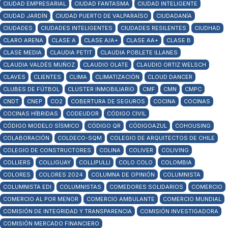
CIUDAD EMPRESARIAL
CIUDAD FANTASMA
CIUDAD INTELIGENTE
CIUDAD JARDÍN
CIUDAD PUERTO DE VALPARAÍSO
CIUDADANÍA
CIUDADES
CIUDADES INTELIGENTES
CIUDADES RESILENTES
CIUDHAD
CLARO ARENA
CLASE A
CLASE A/A+
CLASE AA+
CLASE B
CLASE MEDIA
CLAUDIA PETIT
CLAUDIA POBLETE ILLANES
CLAUDIA VALDÉS MUÑOZ
CLAUDIO OLATE
CLAUDIO ORTIZ WELSCH
CLAVES
CLIENTES
CLIMA
CLIMATIZACIÓN
CLOUD DANCER
CLUBES DE FÚTBOL
CLUSTER INMOBILIARIO
CMF
CMN
CMPC
CNDT
CNEP
CO2
COBERTURA DE SEGUROS
COCINA
COCINAS
COCINAS HÍBRIDAS
CODEUDOR
CÓDIGO CIVIL
CÓDIGO MODELO SÍSMICO
CÓDIGO QR
CÓDIGOAZUL
COHOUSING
COLABORACIÓN
COLDECO-SQM
COLEGIO DE ARQUITECTOS DE CHILE
COLEGIO DE CONSTRUCTORES
COLINA
COLIVER
COLIVING
COLLIERS
COLLIGUAY
COLLIPULLI
COLO COLO
COLOMBIA
COLORES
COLORES 2024
COLUMNA DE OPINIÓN
COLUMNISTA
COLUMNISTA EDI
COLUMNISTAS
COMEDORES SOLIDARIOS
COMERCIO
COMERCIO AL POR MENOR
COMERCIO AMBULANTE
COMERCIO MUNDIAL
COMISIÓN DE INTEGRIDAD Y TRANSPARENCIA
COMISIÓN INVESTIGADORA
COMISIÓN MERCADO FINANCIERO