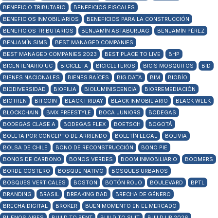
BENEFICIO TRIBUTARIO
BENEFICIOS FISCALES
BENEFICIOS INMOBILIARIOS
BENEFICIOS PARA LA CONSTRUCCIÓN
BENEFICIOS TRIBUTARIOS
BENJAMÍN ASTABURUAG
BENJAMÍN PÉREZ
BENJAMÍN SIMS
BEST MANAGED COMPANIES
BEST MANAGED COMPANIES 2023
BEST PLACE TO LIVE
BHP
BICENTENARIO UC
BICICLETA
BICICLETEROS
BICIS MOSQUITOS
BID
BIENES NACIONALES
BIENES RAÍCES
BIG DATA
BIM
BIOBÍO
BIODIVERSIDAD
BIOFILIA
BIOLUMINISCENCIA
BIORREMEDIACIÓN
BIOTREN
BITCOIN
BLACK FRIDAY
BLACK INMOBILIARIO
BLACK WEEK
BLOCKCHAIN
BMX FREESTYLE
BOCA JUNIORS
BODEGAS
BODEGAS CLASE A
BODEGAS FLEX
BOETSCH
BOGOTÁ
BOLETA POR CONCEPTO DE ARRIENDO
BOLETÍN LEGAL
BOLIVIA
BOLSA DE CHILE
BONO DE RECONSTRUCCIÓN
BONO PIE
BONOS DE CARBONO
BONOS VERDES
BOOM INMOBILIARIO
BOOMERS
BORDE COSTERO
BOSQUE NATIVO
BOSQUES URBANOS
BOSQUES VERTICALES
BOSTON
BOTÓN ROJO
BOULEVARD
BPTL
BRANDING
BRASIL
BREAKING BAD
BRECHA DE GÉNERO
BRECHA DIGITAL
BROKER
BUEN MOMENTO EN EL MERCADO
BUENOS AIRES
BUILD TO RENT
BUILD TO SUIT
BUILD UP 2026