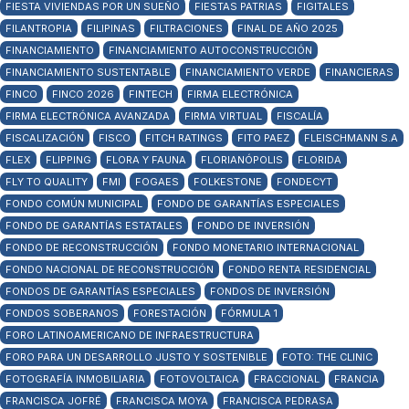
FIESTA VIVIENDAS POR UN SUEÑO
FIESTAS PATRIAS
FIGITALES
FILANTROPIA
FILIPINAS
FILTRACIONES
FINAL DE AÑO 2025
FINANCIAMIENTO
FINANCIAMIENTO AUTOCONSTRUCCIÓN
FINANCIAMIENTO SUSTENTABLE
FINANCIAMIENTO VERDE
FINANCIERAS
FINCO
FINCO 2026
FINTECH
FIRMA ELECTRÓNICA
FIRMA ELECTRÓNICA AVANZADA
FIRMA VIRTUAL
FISCALÍA
FISCALIZACIÓN
FISCO
FITCH RATINGS
FITO PAEZ
FLEISCHMANN S.A
FLEX
FLIPPING
FLORA Y FAUNA
FLORIANÓPOLIS
FLORIDA
FLY TO QUALITY
FMI
FOGAES
FOLKESTONE
FONDECYT
FONDO COMÚN MUNICIPAL
FONDO DE GARANTÍAS ESPECIALES
FONDO DE GARANTÍAS ESTATALES
FONDO DE INVERSIÓN
FONDO DE RECONSTRUCCIÓN
FONDO MONETARIO INTERNACIONAL
FONDO NACIONAL DE RECONSTRUCCIÓN
FONDO RENTA RESIDENCIAL
FONDOS DE GARANTÍAS ESPECIALES
FONDOS DE INVERSIÓN
FONDOS SOBERANOS
FORESTACIÓN
FÓRMULA 1
FORO LATINOAMERICANO DE INFRAESTRUCTURA
FORO PARA UN DESARROLLO JUSTO Y SOSTENIBLE
FOTO: THE CLINIC
FOTOGRAFÍA INMOBILIARIA
FOTOVOLTAICA
FRACCIONAL
FRANCIA
FRANCISCA JOFRÉ
FRANCISCA MOYA
FRANCISCA PEDRASA