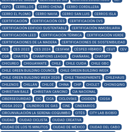
CEPO
CERRILLOS
CERRO CHENA
CERRO CORDILLERA
CERRO EL PLOMO
CERRO NAVIA
CERRO SAN LUIS
CERROS ISLA
CERTIFICACIÓN
CERTIFICACIÓN CES
CERTIFICACIÓN CVS
CERTIFICACIÓN EDIFICIO SUSTENTABLE
CERTIFICACIÓN INMOBILIARIA
CERTIFICACIÓN LEED
CERTIFICACIÓN TÉRMICA
CERTIFICACIÓN VERDE
CERTIFICACIONES DE LA MADERA
CERTIFICACIONES DE SOSTENIBILIDAD
CES
CES 2023
CES 2024
CESFAM
CÉSPED HÍBRIDO
CEUT
CEV
CGR
CHAITÉN
CHAMPIONS LEAGUE
CHAÑARAL
CHATGPT
CHICUREO
CHIGUAYANTE
CHILE
CHILE CUIDA
CHILE GBC
CHILE GREEN BUILDING COUNCIL
CHILE GREEN BUILDING WEEK
CHILE GREEN BUILDING WEEK 2026
CHILE TRANSPARENTE
CHILEHAUS
CHILENOS
CHILLÁN
CHILOÉ
CHINA
CHIP
CHOLET
CHONGQING
CHRISTIAN BALE
CHRISTIAN CANCINO
CIA NACIONAL
CIBERSEGURIDAD
CIC
CICA
CICLOVÍAS
CIGIDEN
CIGSA
CIGSA 2023
CILINDROS DE GAS
CINE
CINERARIOS
CIRCUNVALACIÓN LA SERENA-COQUIMBO
CITÉS
CITY LAB BIOBÍO
CIUDAD
CIUDAD CICLISTA
CIUDAD CREATIVA
CIUDAD DE LOS 15 MINUTOS
CIUDAD DE MÉXICO
CIUDAD DEL CABO