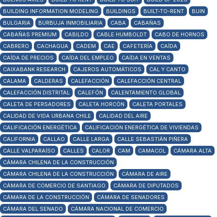
BUILDING INFORMATION MODELING
BUILDINGS
BUILT-TO-RENT
BUIN
BULGARIA
BURBUJA INMOBILIARIA
CABA
CABAÑAS
CABAÑAS PREMIUM
CABILDO
CABLE HUMBOLDT
CABO DE HORNOS
CABRERO
CACHAGUA
CADEM
CAE
CAFETERÍA
CAÍDA
CAÍDA DE PRECIOS
CAÍDA DEL EMPLEO
CAÍDA EN VENTAS
CAIXABANK RESEARCH
CAJEROS AUTOMÁTICOS
CAL Y CANTO
CALAMA
CALDERAS
CALEFACCIÓN
CALEFACCIÓN CENTRAL
CALEFACCIÓN DISTRITAL
CALEFÓN
CALENTAMIENTO GLOBAL
CALETA DE PERSADORES
CALETA HORCÓN
CALETA PORTALES
CALIDAD DE VIDA URBANA CHILE
CALIDAD DEL AIRE
CALIFICACIÓN ENERGÉTICA
CALIFICACIÓN ENERGÉTICA DE VIVIENDAS
CALIFORNIA
CALLAO
CALLE LARGA
CALLE SEBASTIÁN PIÑERA
CALLE VALPARAÍSO
CALLES
CALOR
CAM
CAMACOL
CÁMARA ALTA
CÁMARA CHILENA DE LA CONSTRUCCIÓN
CÁMARA CHILENA DE LA CONSTRUCCIÓN
CÁMARA DE AIRE
CÁMARA DE COMERCIO DE SANTIAGO
CÁMARA DE DIPUTADOS
CÁMARA DE LA CONSTRUCCIÓN
CÁMARA DE SENADORES
CÁMARA DEL SENADO
CÁMARA NACIONAL DE COMERCIO