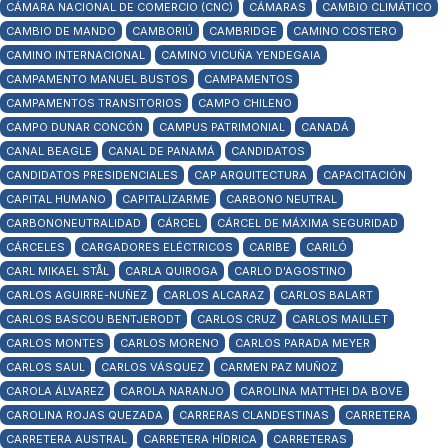
CÁMARA NACIONAL DE COMERCIO (CNC)
CÁMARAS
CAMBIO CLIMÁTICO
CAMBIO DE MANDO
CAMBORIÚ
CAMBRIDGE
CAMINO COSTERO
CAMINO INTERNACIONAL
CAMINO VICUÑA YENDEGAIA
CAMPAMENTO MANUEL BUSTOS
CAMPAMENTOS
CAMPAMENTOS TRANSITORIOS
CAMPO CHILENO
CAMPO DUNAR CONCÓN
CAMPUS PATRIMONIAL
CANADÁ
CANAL BEAGLE
CANAL DE PANAMÁ
CANDIDATOS
CANDIDATOS PRESIDENCIALES
CAP ARQUITECTURA
CAPACITACIÓN
CAPITAL HUMANO
CAPITALIZARME
CARBONO NEUTRAL
CARBONONEUTRALIDAD
CÁRCEL
CÁRCEL DE MÁXIMA SEGURIDAD
CÁRCELES
CARGADORES ELÉCTRICOS
CARIBE
CARILÓ
CARL MIKAEL STÅL
CARLA QUIROGA
CARLO D'AGOSTINO
CARLOS AGUIRRE-NUÑEZ
CARLOS ALCARAZ
CARLOS BALART
CARLOS BASCOU BENTJERODT
CARLOS CRUZ
CARLOS MAILLET
CARLOS MONTES
CARLOS MORENO
CARLOS PARADA MEYER
CARLOS SAUL
CARLOS VÁSQUEZ
CARMEN PAZ MUÑOZ
CAROLA ÁLVAREZ
CAROLA NARANJO
CAROLINA MATTHEI DA BOVE
CAROLINA ROJAS QUEZADA
CARRERAS CLANDESTINAS
CARRETERA
CARRETERA AUSTRAL
CARRETERA HÍDRICA
CARRETERAS