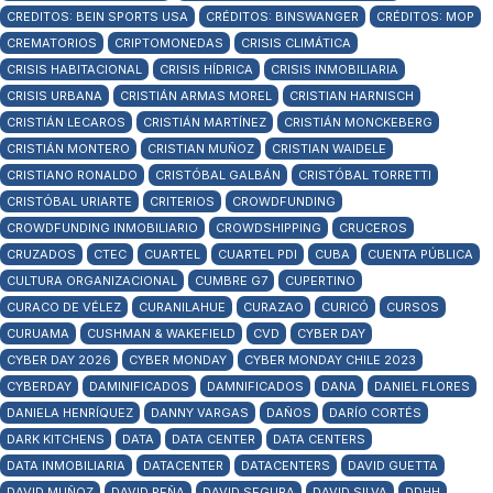
CREDITOS: BEIN SPORTS USA
CRÉDITOS: BINSWANGER
CRÉDITOS: MOP
CREMATORIOS
CRIPTOMONEDAS
CRISIS CLIMÁTICA
CRISIS HABITACIONAL
CRISIS HÍDRICA
CRISIS INMOBILIARIA
CRISIS URBANA
CRISTIÁN ARMAS MOREL
CRISTIAN HARNISCH
CRISTIÁN LECAROS
CRISTIÁN MARTÍNEZ
CRISTIÁN MONCKEBERG
CRISTIÁN MONTERO
CRISTIAN MUÑOZ
CRISTIAN WAIDELE
CRISTIANO RONALDO
CRISTÓBAL GALBÁN
CRISTÓBAL TORRETTI
CRISTÓBAL URIARTE
CRITERIOS
CROWDFUNDING
CROWDFUNDING INMOBILIARIO
CROWDSHIPPING
CRUCEROS
CRUZADOS
CTEC
CUARTEL
CUARTEL PDI
CUBA
CUENTA PÚBLICA
CULTURA ORGANIZACIONAL
CUMBRE G7
CUPERTINO
CURACO DE VÉLEZ
CURANILAHUE
CURAZAO
CURICÓ
CURSOS
CURUAMA
CUSHMAN & WAKEFIELD
CVD
CYBER DAY
CYBER DAY 2026
CYBER MONDAY
CYBER MONDAY CHILE 2023
CYBERDAY
DAMINIFICADOS
DAMNIFICADOS
DANA
DANIEL FLORES
DANIELA HENRÍQUEZ
DANNY VARGAS
DAÑOS
DARÍO CORTÉS
DARK KITCHENS
DATA
DATA CENTER
DATA CENTERS
DATA INMOBILIARIA
DATACENTER
DATACENTERS
DAVID GUETTA
DAVID MUÑOZ
DAVID PEÑA
DAVID SEGURA
DAVID SILVA
DDHH