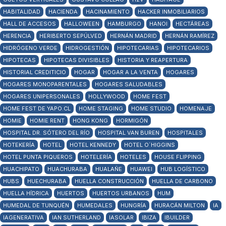
HABITALIDAD
HACIENDA
HACINAMIENTO
HACKER INMOBILIARIOS
HALL DE ACCESOS
HALLOWEEN
HAMBURGO
HANOI
HECTÁREAS
HERENCIA
HERIBERTO SEPÚLVED
HERNÁN MADRID
HERNÁN RAMÍREZ
HIDRÓGENO VERDE
HIDROGESTIÓN
HIPOTECARIAS
HIPOTECARIOS
HIPOTECAS
HIPOTECAS DIVISIBLES
HISTORIA Y REAPERTURA
HISTORIAL CREDITICIO
HOGAR
HOGAR A LA VENTA
HOGARES
HOGARES MONOPARENTALES
HOGARES SALUDABLES
HOGARES UNIPERSONALES
HOLLYWOOD
HOME FEST
HOME FEST DE YAPO.CL
HOME STAGING
HOME STUDIO
HOMENAJE
HOMIE
HOMIE RENT
HONG KONG
HORMIGÓN
HOSPITAL DR. SÓTERO DEL RÍO
HOSPITAL VAN BUREN
HOSPITALES
HOTEKERÍA
HOTEL
HOTEL KENNEDY
HOTEL O´HIGGINS
HOTEL PUNTA PIQUEROS
HOTELERÍA
HOTELES
HOUSE FLIPPING
HUACHIPATO
HUACHURABA
HUALAÑE
HUAWEI
HUB LOGÍSTICO
HUBS
HUECHURABA
HUELLA CONSTRUCCIÓN
HUELLA DE CARBONO
HUELLA HÍDRICA
HUERTOS
HUERTOS URBANOS
HUM
HUMEDAL DE TUNQUÉN
HUMEDALES
HUNGRÍA
HURACÁN MILTON
IA
IAGENERATIVA
IAN SUTHERLAND
IASOLAR
IBIZA
IBUILDER