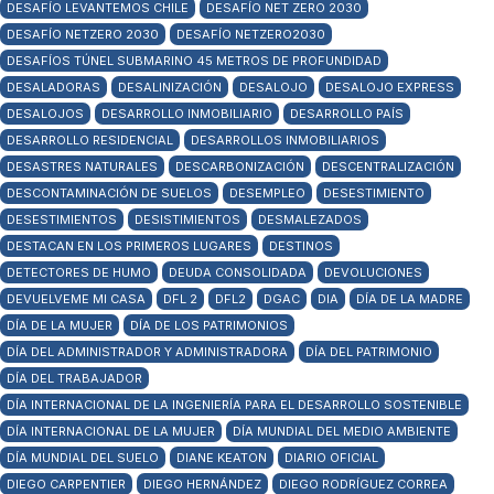
DESAFÍO LEVANTEMOS CHILE
DESAFÍO NET ZERO 2030
DESAFÍO NETZERO 2030
DESAFÍO NETZERO2030
DESAFÍOS TÚNEL SUBMARINO 45 METROS DE PROFUNDIDAD
DESALADORAS
DESALINIZACIÓN
DESALOJO
DESALOJO EXPRESS
DESALOJOS
DESARROLLO INMOBILIARIO
DESARROLLO PAÍS
DESARROLLO RESIDENCIAL
DESARROLLOS INMOBILIARIOS
DESASTRES NATURALES
DESCARBONIZACIÓN
DESCENTRALIZACIÓN
DESCONTAMINACIÓN DE SUELOS
DESEMPLEO
DESESTIMIENTO
DESESTIMIENTOS
DESISTIMIENTOS
DESMALEZADOS
DESTACAN EN LOS PRIMEROS LUGARES
DESTINOS
DETECTORES DE HUMO
DEUDA CONSOLIDADA
DEVOLUCIONES
DEVUELVEME MI CASA
DFL 2
DFL2
DGAC
DIA
DÍA DE LA MADRE
DÍA DE LA MUJER
DÍA DE LOS PATRIMONIOS
DÍA DEL ADMINISTRADOR Y ADMINISTRADORA
DÍA DEL PATRIMONIO
DÍA DEL TRABAJADOR
DÍA INTERNACIONAL DE LA INGENIERÍA PARA EL DESARROLLO SOSTENIBLE
DÍA INTERNACIONAL DE LA MUJER
DÍA MUNDIAL DEL MEDIO AMBIENTE
DÍA MUNDIAL DEL SUELO
DIANE KEATON
DIARIO OFICIAL
DIEGO CARPENTIER
DIEGO HERNÁNDEZ
DIEGO RODRÍGUEZ CORREA