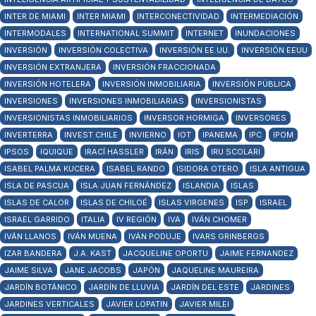
INTER DE MIAMI
INTER MIAMI
INTERCONECTIVIDAD
INTERMEDIACIÓN
INTERMODALES
INTERNATIONAL SUMMIT
INTERNET
INUNDACIONES
INVERSIÓN
INVERSIÓN COLECTIVA
INVERSIÓN EE.UU.
INVERSIÓN EEUU
INVERSIÓN EXTRANJERA
INVERSIÓN FRACCIONADA
INVERSIÓN HOTELERA
INVERSIÓN INMOBILIARIA
INVERSIÓN PÚBLICA
INVERSIONES
INVERSIONES INMOBILIARIAS
INVERSIONISTAS
INVERSIONISTAS INMOBILIARIOS
INVERSOR HORMIGA
INVERSORES
INVERTERRA
INVEST CHILE
INVIERNO
IOT
IPANEMA
IPC
IPOM
IPSOS
IQUIQUE
IRACÍ HASSLER
IRÁN
IRIS
IRU SCOLARI
ISABEL PALMA KUCERA
ISABEL RANDO
ISIDORA OTERO
ISLA ANTIGUA
ISLA DE PASCUA
ISLA JUAN FERNÁNDEZ
ISLANDIA
ISLAS
ISLAS DE CALOR
ISLAS DE CHILOÉ
ISLAS VIRGENES
ISP
ISRAEL
ISRAEL GARRIDO
ITALIA
IV REGIÓN
IVA
IVÁN CHOMER
IVÁN LLANOS
IVÁN MUENA
IVÁN PODUJE
IVARS GRINBERGS
IZAR BANDERA
J.A. KAST
JACQUELINE OPORTU
JAIME FERNANDEZ
JAIME SILVA
JANE JACOBS
JAPÓN
JAQUELINE MAUREIRA
JARDÍN BOTÁNICO
JARDÍN DE LLUVIA
JARDÍN DEL ESTE
JARDINES
JARDINES VERTICALES
JAVIER LOPATIN
JAVIER MILEI