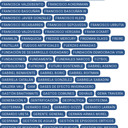
FRANCISCA VALDEBENITO
FRANCISCO ACKERMANN
FRANCISCO BASCUÑÁN
FRANCISCO BASCUÑÁN W
FRANCISCO JAVIER GONZÁLEZ
FRANCISCO KLEIN
FRANCISCO RECABARREN
FRANCISCO SEPÚLVEDA
FRANCISCO URRUTIA
FRANCISCO VALDIVIESO
FRANCISCO VERGARA
FRANK ECKART
FRANKLIN
FRANQUICIA
FREDDIE MERCURY
FREEMAN GLASS
FREIRE
FRUTILLAR
FUEGOS ARTIFICIALES
FUERZAS ARMADAS
FUNDACIÓN DE DESARROLLO CIUDADANO
FUNDACIÓN DEMOCRACIA VIVA
FUNDACIONES
FUNDAMENTA
FUNERALES NARCOS
FÚTBOL
FUTBOLISTAS
FUTRONO
FUTURO SOSTENIBLE
GABRIEL ASENCIO
GABRIEL BENAVENTE
GABRIEL BORIC
GABRIEL ROITMAN
GABRIELA CATALÁN
GABRIELA GONZÁLEZ
GABRIELA SABADINI
GALERÍA VAU
GAM
GASES DE EFECTO INVERNADERO
GASTÓN BRAITHWAITE
GASTOS COMUNES
GEHÄUS
GEMA TRAVERÍA
GENERACIÓN X
GENTRIFICACIÓN
GEOPOLÍTICA
GEOTECNIA
GEOTERMIA
GERARDO DÍAZ
GERARDO GOZZI
GERARDO LARRAÍN
GERARDO URETA
GERENTE GENERAL
GERMÁN ARMAS MOREL
GESPANIA
GESTIÓN DE AGUAS
GESTIÓN DE EPISODIOS CRÍTICOS
GESTIÓN DE RESIDUOS
GESTIÓN DE SUELOS
GESTIÓN DEL RIESGO