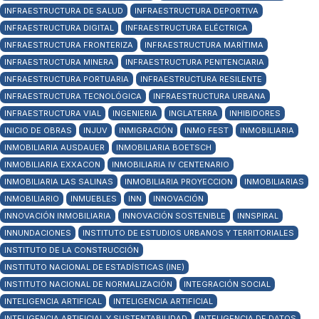
INFRAESTRUCTURA DE SALUD
INFRAESTRUCTURA DEPORTIVA
INFRAESTRUCTURA DIGITAL
INFRAESTRUCTURA ELÉCTRICA
INFRAESTRUCTURA FRONTERIZA
INFRAESTRUCTURA MARÍTIMA
INFRAESTRUCTURA MINERA
INFRAESTRUCTURA PENITENCIARIA
INFRAESTRUCTURA PORTUARIA
INFRAESTRUCTURA RESILENTE
INFRAESTRUCTURA TECNOLÓGICA
INFRAESTRUCTURA URBANA
INFRAESTRUCTURA VIAL
INGENIERIA
INGLATERRA
INHIBIDORES
INICIO DE OBRAS
INJUV
INMIGRACIÓN
INMO FEST
INMOBILIARIA
INMOBILIARIA AUSDAUER
INMOBILIARIA BOETSCH
INMOBILIARIA EXXACON
INMOBILIARIA IV CENTENARIO
INMOBILIARIA LAS SALINAS
INMOBILIARIA PROYECCION
INMOBILIARIAS
INMOBILIARIO
INMUEBLES
INN
INNOVACIÓN
INNOVACIÓN INMOBILIARIA
INNOVACIÓN SOSTENIBLE
INNSPIRAL
INNUNDACIONES
INSTITUTO DE ESTUDIOS URBANOS Y TERRITORIALES
INSTITUTO DE LA CONSTRUCCIÓN
INSTITUTO NACIONAL DE ESTADÍSTICAS (INE)
INSTITUTO NACIONAL DE NORMALIZACIÓN
INTEGRACIÓN SOCIAL
INTELIGENCIA ARTIFICAL
INTELIGENCIA ARTIFICIAL
INTELIGENCIA ARTIFICIAL Y SUSTENTABILIDAD
INTELIGENCIA DE DATOS