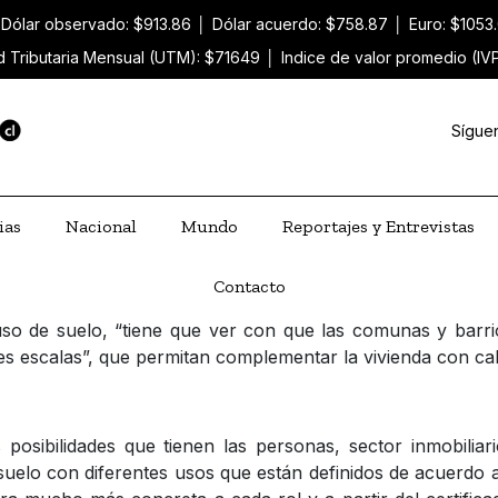
Dólar observado: $913.86
│
Dólar acuerdo: $758.87
│
Euro: $1053
d Tributaria Mensual (UTM): $71649
│
Indice de valor promedio (IV
Sígue
ias
Nacional
Mundo
Reportajes y Entrevistas
Contacto
o de suelo, “tiene que ver con que las comunas y barrio
tes escalas”, que permitan complementar la vivienda con cal
posibilidades que tienen las personas, sector inmobilia
 suelo con diferentes usos que están definidos de acuerdo 