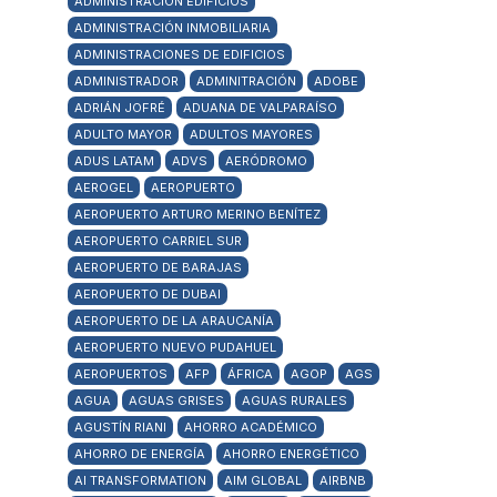
ADMINISTRACIÓN EDIFICIOS
ADMINISTRACIÓN INMOBILIARIA
ADMINISTRACIONES DE EDIFICIOS
ADMINISTRADOR
ADMINITRACIÓN
ADOBE
ADRIÁN JOFRÉ
ADUANA DE VALPARAÍSO
ADULTO MAYOR
ADULTOS MAYORES
ADUS LATAM
ADVS
AERÓDROMO
AEROGEL
AEROPUERTO
AEROPUERTO ARTURO MERINO BENÍTEZ
AEROPUERTO CARRIEL SUR
AEROPUERTO DE BARAJAS
AEROPUERTO DE DUBAI
AEROPUERTO DE LA ARAUCANÍA
AEROPUERTO NUEVO PUDAHUEL
AEROPUERTOS
AFP
ÁFRICA
AGOP
AGS
AGUA
AGUAS GRISES
AGUAS RURALES
AGUSTÍN RIANI
AHORRO ACADÉMICO
AHORRO DE ENERGÍA
AHORRO ENERGÉTICO
AI TRANSFORMATION
AIM GLOBAL
AIRBNB