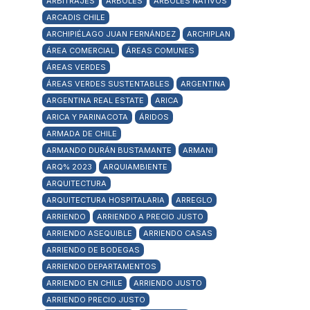
ARBITRAJES
ÁRBOLES
ÁRBOLES NATIVOS
ARCADIS CHILE
ARCHIPIÉLAGO JUAN FERNÁNDEZ
ARCHIPLAN
ÁREA COMERCIAL
ÁREAS COMUNES
ÁREAS VERDES
ÁREAS VERDES SUSTENTABLES
ARGENTINA
ARGENTINA REAL ESTATE
ARICA
ARICA Y PARINACOTA
ÁRIDOS
ARMADA DE CHILE
ARMANDO DURÁN BUSTAMANTE
ARMANI
ARQ% 2023
ARQUIAMBIENTE
ARQUITECTURA
ARQUITECTURA HOSPITALARIA
ARREGLO
ARRIENDO
ARRIENDO A PRECIO JUSTO
ARRIENDO ASEQUIBLE
ARRIENDO CASAS
ARRIENDO DE BODEGAS
ARRIENDO DEPARTAMENTOS
ARRIENDO EN CHILE
ARRIENDO JUSTO
ARRIENDO PRECIO JUSTO