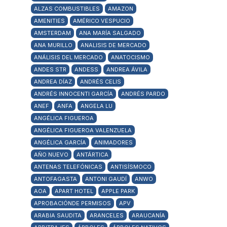
ALZAS COMBUSTIBLES
AMAZON
AMENITIES
AMÉRICO VESPUCIO
AMSTERDAM
ANA MARÍA SALGADO
ANA MURILLO
ANALISIS DE MERCADO
ANÁLISIS DEL MERCADO
ANATOCISMO
ANDES STR
ANDESS
ANDREA ÁVILA
ANDREA DÍAZ
ANDRÉS CELIS
ANDRÉS INNOCENTI GARCÍA
ANDRÉS PARDO
ANEF
ANFA
ANGELA LU
ANGÉLICA FIGUEROA
ANGÉLICA FIGUEROA VALENZUELA
ANGÉLICA GARCÍA
ANIMADORES
AÑO NUEVO
ANTÁRTICA
ANTENAS TELEFÓNICAS
ANTISÍSMOCO
ANTOFAGASTA
ANTONI GAUDÍ
ANWO
AOA
APART HOTEL
APPLE PARK
APROBACIÓNDE PERMISOS
APV
ARABIA SAUDITA
ARANCELES
ARAUCANÍA