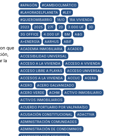
#APAGÓN
#CAMBIOCLIMÁTICO
#LAHORADELPLANETA
#LEY
#QUIEROMIBARRIO
18/O
1RA VIVIENDA
2023
2025
27F
2D
3.000 UF
3D
3G OFFICE
4.000 UF
8M
A&G
A+ENERGÍA
AARHUS
ABIF
con que
ACADEMIA INMOBILIARIA
ACADES
ción,
ACCESIBILIDAD UNIVERSAL
r la
ACCESO A LA VIVIENDA
ACCESO A VIVIENDA
ACCESO LIBRE A PLAYAS
ACCESO UNIVERSAL
ACCESOS A LA VIVIENDA
ACCUC
ACERA
ACERO
ACERO GALVANIZADO
ACERO VERDE
ACHM
ACTIVO INMOBILIARIO
ACTIVOS INMOBILIARIOS
ACUERDO PORTUARIO POR VALPARAÍSO
ACUSACIÓN CONSTITUCIONAL
ADACTIVA
ADMINISTRACIÓN COMUNIDADES
ADMINISTRACIÓN DE CONDOMINIOS