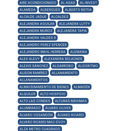
AIRE ACONDICIONADO
AL ASAD
AL-INVEST
ALAMEDA
ALBERGUES
ALBERTO BEITIA
ALCALDE JADUE
ALCALDES
ALEJANDRA AGUILAR
ALEJANDRA LUTFY
ALEJANDRA MUÑOZ
ALEJANDRA TAPIA
ALEJANDRA VALDÉS R
ALEJANDRO PEREZ SPENCER
ALEJANDRO WAHL HERRERA
ALEMANIA
ALEX ALEVY
ALEXANDRA BELAÚNDE
ALEXIS SÁNCHEZ
ALGARROBO
ALGORITMO
ALISON RAMÍREZ
ALLANAMIENTO
ALLANAMIENTOS
ALMACENAMIENTO DE BIENES
ALMADÉN
ALQUILER
ALTO HOSPICIO
ALTO LAS CONDES
ALTURAS MÁXIMAS
ALUMBRADO
ÁLVARO OLIVER
ÁLVARO OSSANDÓN
ÁLVARO RICARDI
ALVARO RICARDI MAC-EVOY
ALZA METRO CUADRADO