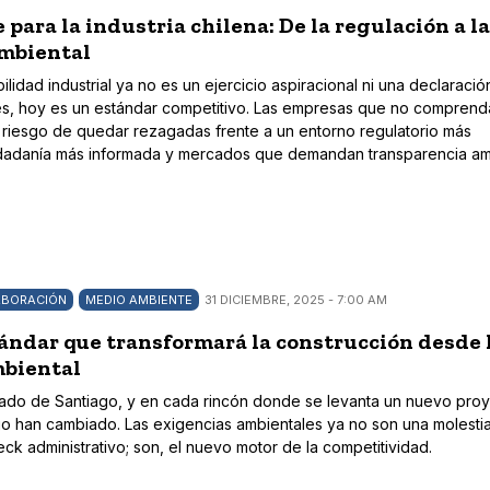
 para la industria chilena: De la regulación a la
ambiental
ilidad industrial ya no es un ejercicio aspiracional ni una declaració
s, hoy es un estándar competitivo. Las empresas que no comprend
l riesgo de quedar rezagadas frente a un entorno regulatorio más
udadanía más informada y mercados que demandan transparencia am
ABORACIÓN
MEDIO AMBIENTE
31 DICIEMBRE, 2025 - 7:00 AM
ándar que transformará la construcción desde 
biental
rado de Santiago, y en cada rincón donde se levanta un nuevo proy
ego han cambiado. Las exigencias ambientales ya no son una molesti
ck administrativo; son, el nuevo motor de la competitividad.