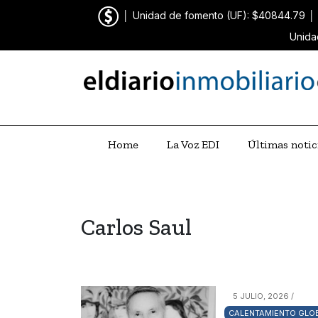
│
Unidad de fomento (UF): $40844.79
│
Unida
Home
La Voz EDI
Últimas notic
Carlos Saul
5 JULIO, 2026 /
CALENTAMIENTO GLO