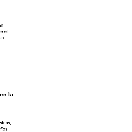
an
e el
un
en la
r
trias,
fíos