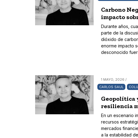
Carbono Neg
impacto sobr
Durante años, cua
parte de la discu
dióxido de carbon
enorme impacto so
desconocido fuera
1 MAYO, 2026 /
CARLOS SAUL
COLU
Geopolítica 
resiliencia 
En un escenario i
recursos estratégi
mercados financier
a la estabilidad d