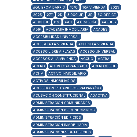
#LAHORADELPLANETA
#LEY
#QUIEROMIBARRIO
18/O
1RA VIVIENDA
2023
2025
27F
2D
3.000 UF
3D
3G OFFICE
4.000 UF
8M
A&G
A+ENERGÍA
AARHUS
ABIF
ACADEMIA INMOBILIARIA
ACADES
ACCESIBILIDAD UNIVERSAL
ACCESO A LA VIVIENDA
ACCESO A VIVIENDA
ACCESO LIBRE A PLAYAS
ACCESO UNIVERSAL
ACCESOS A LA VIVIENDA
ACCUC
ACERA
ACERO
ACERO GALVANIZADO
ACERO VERDE
ACHM
ACTIVO INMOBILIARIO
ACTIVOS INMOBILIARIOS
ACUERDO PORTUARIO POR VALPARAÍSO
ACUSACIÓN CONSTITUCIONAL
ADACTIVA
ADMINISTRACIÓN COMUNIDADES
ADMINISTRACIÓN DE CONDOMINIOS
ADMINISTRACIÓN EDIFICIOS
ADMINISTRACIÓN INMOBILIARIA
ADMINISTRACIONES DE EDIFICIOS