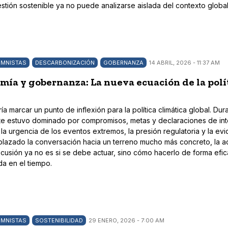
stión sostenible ya no puede analizarse aislada del contexto global
MNISTAS
DESCARBONIZACIÓN
GOBERNANZA
14 ABRIL, 2026 - 11:37 AM
mía y gobernanza: La nueva ecuación de la polí
a marcar un punto de inflexión para la política climática global. Dur
e estuvo dominado por compromisos, metas y declaraciones de int
la urgencia de los eventos extremos, la presión regulatoria y la ev
splazado la conversación hacia un terreno mucho más concreto, la a
scusión ya no es si se debe actuar, sino cómo hacerlo de forma efic
da en el tiempo.
MNISTAS
SOSTENIBILIDAD
29 ENERO, 2026 - 7:00 AM