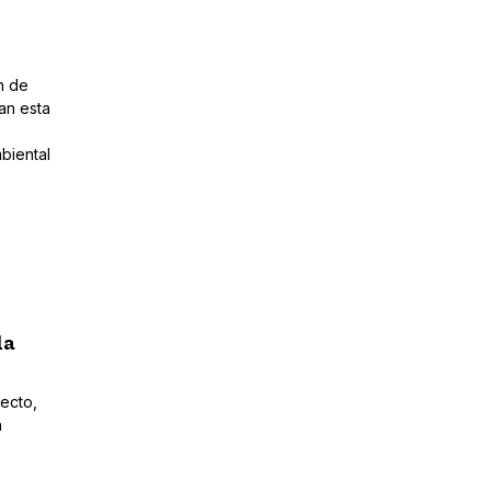
n de
an esta
biental
la
ecto,
a