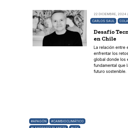
22 DICIEMBRE, 2024 
CARLOS SAUL
COL
Desafío Tecn
en Chile
La relación entre 
enfrentar los reto
global donde los 
fundamental que l
futuro sostenible.
#APAGÓN
#CAMBIOCLIMÁTICO