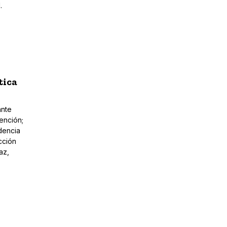
.
tica
ante
ención;
idencia
cción
az,