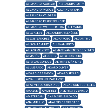
ALEJANDRA AGUILAR
ALEJANDRA LUTFY
ALEJANDRA MUÑOZ
ALEJANDRA TAPIA
ALEJANDRA VALDÉS R
ALEJANDRO PEREZ SPENCER
ALEJANDRO WAHL HERRERA
ALEMANIA
ALEX ALEVY
ALEXANDRA BELAÚNDE
ALEXIS SÁNCHEZ
ALGARROBO
ALGORITMO
ALISON RAMÍREZ
ALLANAMIENTO
ALLANAMIENTOS
ALMACENAMIENTO DE BIENES
ALMADÉN
ALQUILER
ALTO HOSPICIO
ALTO LAS CONDES
ALTURAS MÁXIMAS
ALUMBRADO
ÁLVARO OLIVER
ÁLVARO OSSANDÓN
ÁLVARO RICARDI
ALVARO RICARDI MAC-EVOY
ALZA METRO CUADRADO
ALZAS COMBUSTIBLES
AMAZON
AMENITIES
AMÉRICO VESPUCIO
AMSTERDAM
ANA MARÍA SALGADO
ANA MURILLO
ANALISIS DE MERCADO