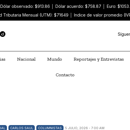
Dólar observado: $913.86
│
Dólar acuerdo: $758.87
│
Euro: $1053
d Tributaria Mensual (UTM): $71649
│
Indice de valor promedio (IV
Sígue
ias
Nacional
Mundo
Reportajes y Entrevistas
Contacto
BAL
CARLOS SAUL
COLUMNISTAS
5 JULIO, 2026 - 7:00 AM