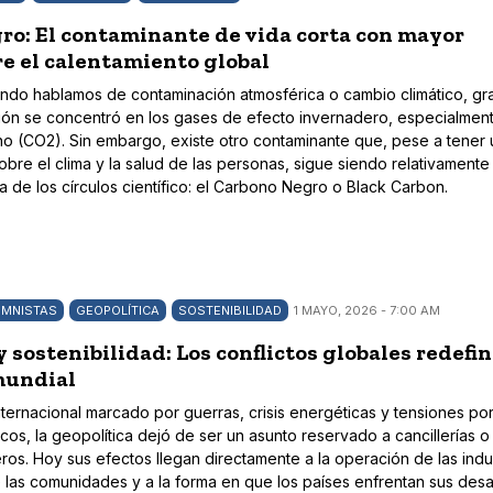
ro: El contaminante de vida corta con mayor
e el calentamiento global
ndo hablamos de contaminación atmosférica o cambio climático, gr
sión se concentró en los gases de efecto invernadero, especialment
o (CO2). Sin embargo, existe otro contaminante que, pese a tener 
bre el clima y la salud de las personas, sigue siendo relativamente
 de los círculos científico: el Carbono Negro o Black Carbon.
MNISTAS
GEOPOLÍTICA
SOSTENIBILIDAD
1 MAYO, 2026 - 7:00 AM
y sostenibilidad: Los conflictos globales redefin
mundial
nternacional marcado por guerras, crisis energéticas y tensiones po
cos, la geopolítica dejó de ser un asunto reservado a cancillerías o
os. Hoy sus efectos llegan directamente a la operación de las indus
e las comunidades y a la forma en que los países enfrentan sus desa