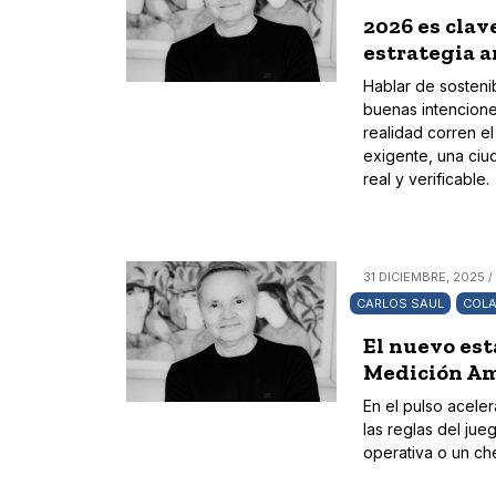
2026 es clave
estrategia 
Hablar de sostenib
buenas intencione
realidad corren e
exigente, una ci
real y verificable.
31 DICIEMBRE, 2025 /
CARLOS SAUL
COL
El nuevo est
Medición Am
En el pulso acele
las reglas del ju
operativa o un che