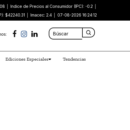
.08
│
Indice de Precios al Consumidor (IPC): -0.2
│
P): $42240.31
│
Imacec: 2.4
│
07-08-2026 16:24:12
nos:
Ediciones Especiales
Tendencias