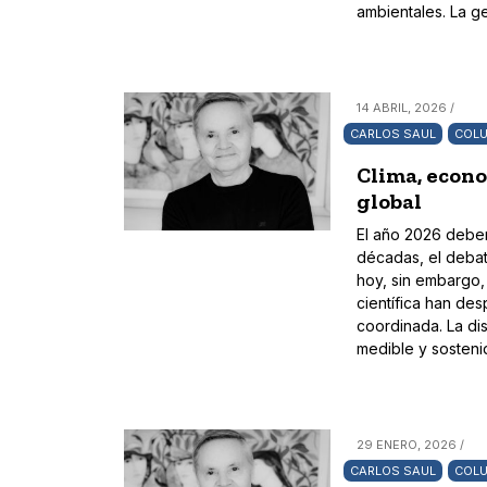
ambientales. La ge
14 ABRIL, 2026 /
CARLOS SAUL
COLU
Clima, econo
global
El año 2026 deberí
décadas, el debat
hoy, sin embargo, 
científica han de
coordinada. La di
medible y sosteni
29 ENERO, 2026 /
CARLOS SAUL
COLU