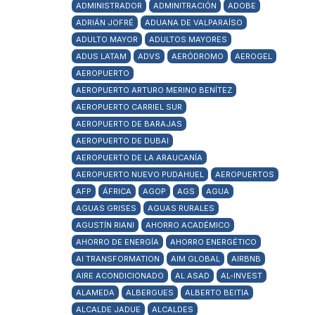
ADMINISTRADOR
ADMINITRACIÓN
ADOBE
ADRIÁN JOFRÉ
ADUANA DE VALPARAÍSO
ADULTO MAYOR
ADULTOS MAYORES
ADUS LATAM
ADVS
AERÓDROMO
AEROGEL
AEROPUERTO
AEROPUERTO ARTURO MERINO BENÍTEZ
AEROPUERTO CARRIEL SUR
AEROPUERTO DE BARAJAS
AEROPUERTO DE DUBAI
AEROPUERTO DE LA ARAUCANÍA
AEROPUERTO NUEVO PUDAHUEL
AEROPUERTOS
AFP
ÁFRICA
AGOP
AGS
AGUA
AGUAS GRISES
AGUAS RURALES
AGUSTÍN RIANI
AHORRO ACADÉMICO
AHORRO DE ENERGÍA
AHORRO ENERGÉTICO
AI TRANSFORMATION
AIM GLOBAL
AIRBNB
AIRE ACONDICIONADO
AL ASAD
AL-INVEST
ALAMEDA
ALBERGUES
ALBERTO BEITIA
ALCALDE JADUE
ALCALDES