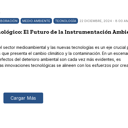
/
ABORACIÓN
MEDIO AMBIENTE
TECNOLOGÍA
22 DICIEMBRE, 2024 - 8:00 A
ológico: El Futuro de la Instrumentación Ambi
el sector medioambiental y las nuevas tecnologías es un eje crucial 
s que presenta el cambio climático y la contaminación. En un escena
efectos del deterioro ambiental son cada vez más evidentes, es
as innovaciones tecnológicas se alineen con los esfuerzos por crea
Cargar Más