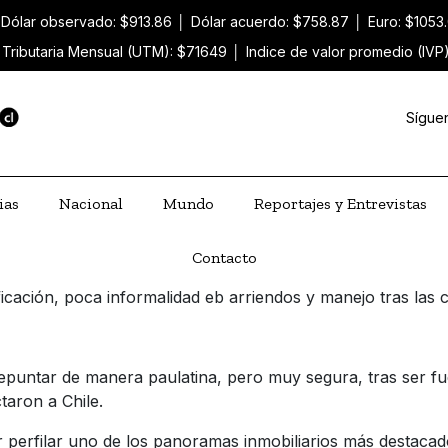
Dólar observado: $913.86
│
Dólar acuerdo: $758.87
│
Euro: $1053
 Tributaria Mensual (UTM): $71649
│
Indice de valor promedio (IVP
Sígue
ias
Nacional
Mundo
Reportajes y Entrevistas
Contacto
cación, poca informalidad eb arriendos y manejo tras las cr
epuntar de manera paulatina, pero muy segura, tras ser fu
taron a Chile.
ar perfilar uno de los panoramas inmobiliarios más destacad