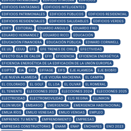
EDIFICIO PATRIMONIAL
EDIFICIO VITACURA
EDIFICIOS
EDIFICIOS FANTASMAS
EDIFICIOS INTELIGENTES
EDIFICIOS PATRIMONIALES
EDIFICIOS PÚBLICOS
EDIFICIOS RESIDENCIAL
EDIFICIOS RESIDENCIALES
EDIFICIOS SALUDABLES
EDIFICIOS VERDES
EDIFY
EDITORIAL
EDUARDO ANGULO
EDUARDO FREI
EDUARDO HERNANDEZ
EDUARDO RICCI
EDUCACIÓN
EDUCACIÓN FINANCIERA
EDUCACIÓN PÚBLICA
EDWARD CORNWELL
EE.UU
EEUU
EFE
EFE TRENES DE CHILE
EFECTIVIDAD
EFECTO ISLA DE CALOR
EFH
EFICIENCIA
EFICIENCIA ENERGÉTICA
EFICIENCIA ENERGÉTICA DE LA EDIFICACIÓN DE LA UNIÓN EUROPEA
EGIPTO
EIA
EICI
EIFFAGE
EIFS
EJE ALAMEDA
EJE BIOBÍO
EJE NUEVA ALAMEDA
EJE VICUÑA MACKENNA
EL CAMPÍN
EL COLORADO
EL GOLF
EL LOA
EL OLIVAR
EL ROMERAL
EL TENIENTE
ELECCIONES 2023
ELECCIONES 2024
ELECCIONES 2025
ELECTRICIDAD
ELECTROMOVILIDAD
ELIS REGINA
ELLINIKON
ELON MUSK
EMBARGO
EMERGENCIA
EMERGENCIA HABITACIONAL
EMILIA RÍOS
EMILIO VENEGAS
EMILIO VENGAS
EMPLEO
EMPRENDE TU MENTE
EMPRENDIMIENTO
EMPRESAS
EMPRESAS CONSTRUCTORAS
ENAMI
ENAP
ENCHAPES
ENCI 2023