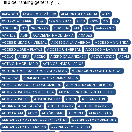
180 del ranking general y […]
#APAGÓN
#CAMBIOCLIMÁTICO
#LAHORADELPLANETA
#LEY
#QUIEROMIBARRIO
18/O
1RA VIVIENDA
2023
2025
27F
2D
3.000 UF
3D
3G OFFICE
4.000 UF
8M
A&G
A+ENERGÍA
AARHUS
ABIF
ACADEMIA INMOBILIARIA
ACADES
ACCESIBILIDAD UNIVERSAL
ACCESO A LA VIVIENDA
ACCESO A VIVIENDA
ACCESO LIBRE A PLAYAS
ACCESO UNIVERSAL
ACCESOS A LA VIVIENDA
ACCUC
ACERA
ACERO
ACERO GALVANIZADO
ACERO VERDE
ACHM
ACTIVO INMOBILIARIO
ACTIVOS INMOBILIARIOS
ACUERDO PORTUARIO POR VALPARAÍSO
ACUSACIÓN CONSTITUCIONAL
ADACTIVA
ADMINISTRACIÓN COMUNIDADES
ADMINISTRACIÓN DE CONDOMINIOS
ADMINISTRACIÓN EDIFICIOS
ADMINISTRACIÓN INMOBILIARIA
ADMINISTRACIONES DE EDIFICIOS
ADMINISTRADOR
ADMINITRACIÓN
ADOBE
ADRIÁN JOFRÉ
ADUANA DE VALPARAÍSO
ADULTO MAYOR
ADULTOS MAYORES
ADUS LATAM
ADVS
AERÓDROMO
AEROGEL
AEROPUERTO
AEROPUERTO ARTURO MERINO BENÍTEZ
AEROPUERTO CARRIEL SUR
AEROPUERTO DE BARAJAS
AEROPUERTO DE DUBAI