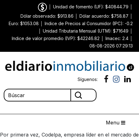
│
Unidad de fomento (UF): $40844.79
│
Dólar observado: $913.86
│
Dólar acuerdo: $758.87
│
Euro: $1053.08
│
Indice de Precios al Consumidor (IPC): -0.2
│
Unidad Tributaria Mensual (UTM): $71649
│
Indice de valor promedio (IVP): $42246.82
│
Imacec: 2.4
│
08-08-2026 07:29:13
Síguenos:
Menu
Por primera vez, Codelpa, empresa líder en el mercado de