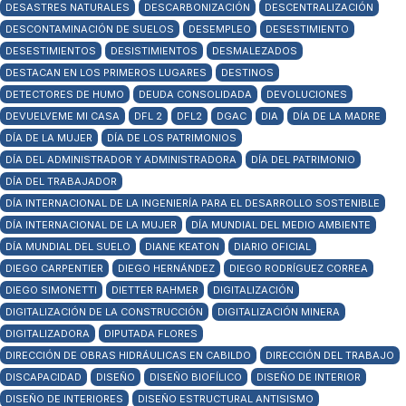
DESASTRES NATURALES
DESCARBONIZACIÓN
DESCENTRALIZACIÓN
DESCONTAMINACIÓN DE SUELOS
DESEMPLEO
DESESTIMIENTO
DESESTIMIENTOS
DESISTIMIENTOS
DESMALEZADOS
DESTACAN EN LOS PRIMEROS LUGARES
DESTINOS
DETECTORES DE HUMO
DEUDA CONSOLIDADA
DEVOLUCIONES
DEVUELVEME MI CASA
DFL 2
DFL2
DGAC
DIA
DÍA DE LA MADRE
DÍA DE LA MUJER
DÍA DE LOS PATRIMONIOS
DÍA DEL ADMINISTRADOR Y ADMINISTRADORA
DÍA DEL PATRIMONIO
DÍA DEL TRABAJADOR
DÍA INTERNACIONAL DE LA INGENIERÍA PARA EL DESARROLLO SOSTENIBLE
DÍA INTERNACIONAL DE LA MUJER
DÍA MUNDIAL DEL MEDIO AMBIENTE
DÍA MUNDIAL DEL SUELO
DIANE KEATON
DIARIO OFICIAL
DIEGO CARPENTIER
DIEGO HERNÁNDEZ
DIEGO RODRÍGUEZ CORREA
DIEGO SIMONETTI
DIETTER RAHMER
DIGITALIZACIÓN
DIGITALIZACIÓN DE LA CONSTRUCCIÓN
DIGITALIZACIÓN MINERA
DIGITALIZADORA
DIPUTADA FLORES
DIRECCIÓN DE OBRAS HIDRÁULICAS EN CABILDO
DIRECCIÓN DEL TRABAJO
DISCAPACIDAD
DISEÑO
DISEÑO BIOFÍLICO
DISEÑO DE INTERIOR
DISEÑO DE INTERIORES
DISEÑO ESTRUCTURAL ANTISISMO