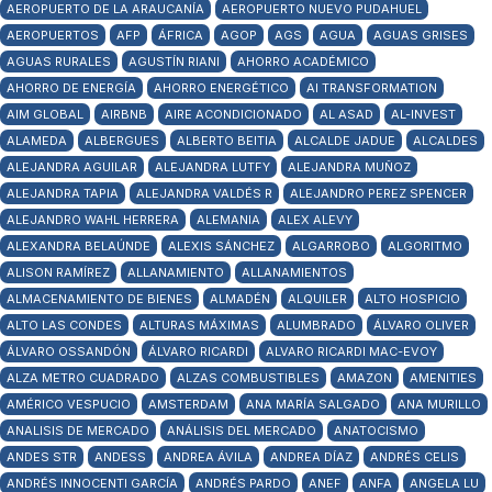
AEROPUERTO DE LA ARAUCANÍA
AEROPUERTO NUEVO PUDAHUEL
AEROPUERTOS
AFP
ÁFRICA
AGOP
AGS
AGUA
AGUAS GRISES
AGUAS RURALES
AGUSTÍN RIANI
AHORRO ACADÉMICO
AHORRO DE ENERGÍA
AHORRO ENERGÉTICO
AI TRANSFORMATION
AIM GLOBAL
AIRBNB
AIRE ACONDICIONADO
AL ASAD
AL-INVEST
ALAMEDA
ALBERGUES
ALBERTO BEITIA
ALCALDE JADUE
ALCALDES
ALEJANDRA AGUILAR
ALEJANDRA LUTFY
ALEJANDRA MUÑOZ
ALEJANDRA TAPIA
ALEJANDRA VALDÉS R
ALEJANDRO PEREZ SPENCER
ALEJANDRO WAHL HERRERA
ALEMANIA
ALEX ALEVY
ALEXANDRA BELAÚNDE
ALEXIS SÁNCHEZ
ALGARROBO
ALGORITMO
ALISON RAMÍREZ
ALLANAMIENTO
ALLANAMIENTOS
ALMACENAMIENTO DE BIENES
ALMADÉN
ALQUILER
ALTO HOSPICIO
ALTO LAS CONDES
ALTURAS MÁXIMAS
ALUMBRADO
ÁLVARO OLIVER
ÁLVARO OSSANDÓN
ÁLVARO RICARDI
ALVARO RICARDI MAC-EVOY
ALZA METRO CUADRADO
ALZAS COMBUSTIBLES
AMAZON
AMENITIES
AMÉRICO VESPUCIO
AMSTERDAM
ANA MARÍA SALGADO
ANA MURILLO
ANALISIS DE MERCADO
ANÁLISIS DEL MERCADO
ANATOCISMO
ANDES STR
ANDESS
ANDREA ÁVILA
ANDREA DÍAZ
ANDRÉS CELIS
ANDRÉS INNOCENTI GARCÍA
ANDRÉS PARDO
ANEF
ANFA
ANGELA LU