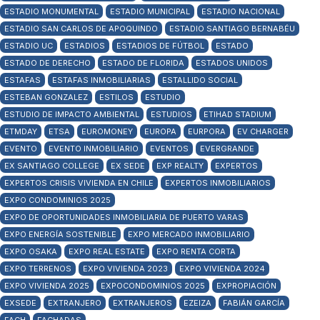
ESTADIO MONUMENTAL
ESTADIO MUNICIPAL
ESTADIO NACIONAL
ESTADIO SAN CARLOS DE APOQUINDO
ESTADIO SANTIAGO BERNABÉU
ESTADIO UC
ESTADIOS
ESTADIOS DE FÚTBOL
ESTADO
ESTADO DE DERECHO
ESTADO DE FLORIDA
ESTADOS UNIDOS
ESTAFAS
ESTAFAS INMOBILIARIAS
ESTALLIDO SOCIAL
ESTEBAN GONZALEZ
ESTILOS
ESTUDIO
ESTUDIO DE IMPACTO AMBIENTAL
ESTUDIOS
ETIHAD STADIUM
ETMDAY
ETSA
EUROMONEY
EUROPA
EURPORA
EV CHARGER
EVENTO
EVENTO INMOBILIARIO
EVENTOS
EVERGRANDE
EX SANTIAGO COLLEGE
EX SEDE
EXP REALTY
EXPERTOS
EXPERTOS CRISIS VIVIENDA EN CHILE
EXPERTOS INMOBILIARIOS
EXPO CONDOMINIOS 2025
EXPO DE OPORTUNIDADES INMOBILIARIA DE PUERTO VARAS
EXPO ENERGÍA SOSTENIBLE
EXPO MERCADO INMOBILIARIO
EXPO OSAKA
EXPO REAL ESTATE
EXPO RENTA CORTA
EXPO TERRENOS
EXPO VIVIENDA 2023
EXPO VIVIENDA 2024
EXPO VIVIENDA 2025
EXPOCONDOMINIOS 2025
EXPROPIACIÓN
EXSEDE
EXTRANJERO
EXTRANJEROS
EZEIZA
FABIÁN GARCÍA