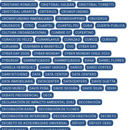
CRISTIANO RONALDO
CRISTÓBAL GALBÁN
CRISTÓBAL TORRETTI
CRISTÓBAL URIARTE
CRITERIOS
CROWDFUNDING
CROWDFUNDING INMOBILIARIO
CROWDSHIPPING
CRUCEROS
CRUZADOS
CTEC
CUARTEL
CUARTEL PDI
CUBA
CUENTA PÚBLICA
CULTURA ORGANIZACIONAL
CUMBRE G7
CUPERTINO
CURACO DE VÉLEZ
CURANILAHUE
CURAZAO
CURICÓ
CURSOS
CURUAMA
CUSHMAN & WAKEFIELD
CVD
CYBER DAY
CYBER DAY 2026
CYBER MONDAY
CYBER MONDAY CHILE 2023
CYBERDAY
DAMINIFICADOS
DAMNIFICADOS
DANA
DANIEL FLORES
DANIELA HENRÍQUEZ
DANNY VARGAS
DAÑOS
DARÍO CORTÉS
DARK KITCHENS
DATA
DATA CENTER
DATA CENTERS
DATA INMOBILIARIA
DATACENTER
DATACENTERS
DAVID GUETTA
DAVID MUÑOZ
DAVID PEÑA
DAVID SEGURA
DAVID SILVA
DDHH
DEBATE PRESIDENCIAL
DECK
DECLARACIÓN DE IMPACTO AMBIENTAL (DIA)
DECORACIÓN
DECORACIÓN BAÑO
DECORACIÓN DE FLORES
DECORACIÓN DE INTERIORES
DECORACIÓN HABITACIÓN
DECRETO
DECRETO DE ACCESIBILIDAD UNIVERSAL
DÉFICIT
DÉFICIT CERO