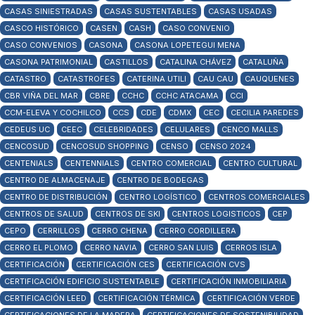
CASAS SINIESTRADAS
CASAS SUSTENTABLES
CASAS USADAS
CASCO HISTÓRICO
CASEN
CASH
CASO CONVENIO
CASO CONVENIOS
CASONA
CASONA LOPETEGUI MENA
CASONA PATRIMONIAL
CASTILLOS
CATALINA CHÁVEZ
CATALUÑA
CATASTRO
CATASTROFES
CATERINA UTILI
CAU CAU
CAUQUENES
CBR VIÑA DEL MAR
CBRE
CCHC
CCHC ATACAMA
CCI
CCM-ELEVA Y COCHILCO
CCS
CDE
CDMX
CEC
CECILIA PAREDES
CEDEUS UC
CEEC
CELEBRIDADES
CELULARES
CENCO MALLS
CENCOSUD
CENCOSUD SHOPPING
CENSO
CENSO 2024
CENTENIALS
CENTENNIALS
CENTRO COMERCIAL
CENTRO CULTURAL
CENTRO DE ALMACENAJE
CENTRO DE BODEGAS
CENTRO DE DISTRIBUCIÓN
CENTRO LOGÍSTICO
CENTROS COMERCIALES
CENTROS DE SALUD
CENTROS DE SKI
CENTROS LOGISTICOS
CEP
CEPO
CERRILLOS
CERRO CHENA
CERRO CORDILLERA
CERRO EL PLOMO
CERRO NAVIA
CERRO SAN LUIS
CERROS ISLA
CERTIFICACIÓN
CERTIFICACIÓN CES
CERTIFICACIÓN CVS
CERTIFICACIÓN EDIFICIO SUSTENTABLE
CERTIFICACIÓN INMOBILIARIA
CERTIFICACIÓN LEED
CERTIFICACIÓN TÉRMICA
CERTIFICACIÓN VERDE