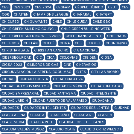
CERTIFICACIONES DE LA MADERA
CERTIFICACIONES DE SOSTENIBILIDAD
CES
CES 2023
CES 2024
CESFAM
CÉSPED HÍBRIDO
CEUT
CEV
CGR
CHAITÉN
CHAMPIONS LEAGUE
CHAÑARAL
CHATGPT
CHICUREO
CHIGUAYANTE
CHILE
CHILE CUIDA
CHILE GBC
CHILE GREEN BUILDING COUNCIL
CHILE GREEN BUILDING WEEK
CHILE GREEN BUILDING WEEK 2026
CHILE TRANSPARENTE
CHILEHAUS
CHILENOS
CHILLÁN
CHILOÉ
CHINA
CHIP
CHOLET
CHONGQING
CHRISTIAN BALE
CHRISTIAN CANCINO
CIA NACIONAL
CIBERSEGURIDAD
CIC
CICA
CICLOVÍAS
CIGIDEN
CIGSA
CIGSA 2023
CILINDROS DE GAS
CINE
CINERARIOS
CIRCUNVALACIÓN LA SERENA-COQUIMBO
CITÉS
CITY LAB BIOBÍO
CIUDAD
CIUDAD CICLISTA
CIUDAD CREATIVA
CIUDAD DE LOS 15 MINUTOS
CIUDAD DE MÉXICO
CIUDAD DEL CABO
CIUDAD EMPRESARIAL
CIUDAD FANTASMA
CIUDAD INTELIGENTE
CIUDAD JARDÍN
CIUDAD PUERTO DE VALPARAÍSO
CIUDADANÍA
CIUDADES
CIUDADES INTELIGENTES
CIUDADES RESILENTES
CIUDHAD
CLARO ARENA
CLASE A
CLASE A/A+
CLASE AA+
CLASE B
CLASE MEDIA
CLAUDIA PETIT
CLAUDIA POBLETE ILLANES
CLAUDIA VALDÉS MUÑOZ
CLAUDIO OLATE
CLAUDIO ORTIZ WELSCH