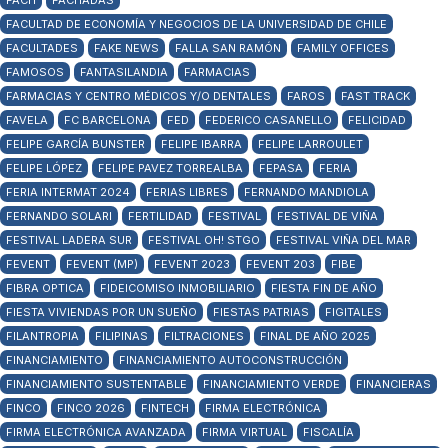
FACH
FACHADAS
FACULTAD DE ECONOMÍA Y NEGOCIOS DE LA UNIVERSIDAD DE CHILE
FACULTADES
FAKE NEWS
FALLA SAN RAMÓN
FAMILY OFFICES
FAMOSOS
FANTASILANDIA
FARMACIAS
FARMACIAS Y CENTRO MÉDICOS Y/O DENTALES
FAROS
FAST TRACK
FAVELA
FC BARCELONA
FED
FEDERICO CASANELLO
FELICIDAD
FELIPE GARCÍA BUNSTER
FELIPE IBARRA
FELIPE LARROULET
FELIPE LÓPEZ
FELIPE PAVEZ TORREALBA
FEPASA
FERIA
FERIA INTERMAT 2024
FERIAS LIBRES
FERNANDO MANDIOLA
FERNANDO SOLARI
FERTILIDAD
FESTIVAL
FESTIVAL DE VIÑA
FESTIVAL LADERA SUR
FESTIVAL OH! STGO
FESTIVAL VIÑA DEL MAR
FEVENT
FEVENT (MP)
FEVENT 2023
FEVENT 203
FIBE
FIBRA OPTICA
FIDEICOMISO INMOBILIARIO
FIESTA FIN DE AÑO
FIESTA VIVIENDAS POR UN SUEÑO
FIESTAS PATRIAS
FIGITALES
FILANTROPIA
FILIPINAS
FILTRACIONES
FINAL DE AÑO 2025
FINANCIAMIENTO
FINANCIAMIENTO AUTOCONSTRUCCIÓN
FINANCIAMIENTO SUSTENTABLE
FINANCIAMIENTO VERDE
FINANCIERAS
FINCO
FINCO 2026
FINTECH
FIRMA ELECTRÓNICA
FIRMA ELECTRÓNICA AVANZADA
FIRMA VIRTUAL
FISCALÍA