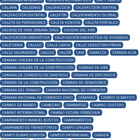
CAIXABANK RESEARCH
CAJEROS AUTOMÁTICOS
CAL Y CANTO
CALAMA
CALDERAS
CALEFACCIÓN
CALEFACCIÓN CENTRAL
CALEFACCIÓN DISTRITAL
CALEFÓN
CALENTAMIENTO GLOBAL
CALETA DE PERSADORES
CALETA HORCÓN
CALETA PORTALES
CALIDAD DE VIDA URBANA CHILE
CALIDAD DEL AIRE
CALIFICACIÓN ENERGÉTICA
CALIFICACIÓN ENERGÉTICA DE VIVIENDAS
CALIFORNIA
CALLAO
CALLE LARGA
CALLE SEBASTIÁN PIÑERA
CALLE VALPARAÍSO
CALLES
CALOR
CAM
CAMACOL
CÁMARA ALTA
CÁMARA CHILENA DE LA CONSTRUCCIÓN
CÁMARA CHILENA DE LA CONSTRUCCIÓN
CÁMARA DE AIRE
CÁMARA DE COMERCIO DE SANTIAGO
CÁMARA DE DIPUTADOS
CÁMARA DE LA CONSTRUCCIÓN
CÁMARA DE SENADORES
CÁMARA DEL SENADO
CÁMARA NACIONAL DE COMERCIO
CÁMARA NACIONAL DE COMERCIO (CNC)
CÁMARAS
CAMBIO CLIMÁTICO
CAMBIO DE MANDO
CAMBORIÚ
CAMBRIDGE
CAMINO COSTERO
CAMINO INTERNACIONAL
CAMINO VICUÑA YENDEGAIA
CAMPAMENTO MANUEL BUSTOS
CAMPAMENTOS
CAMPAMENTOS TRANSITORIOS
CAMPO CHILENO
CAMPO DUNAR CONCÓN
CAMPUS PATRIMONIAL
CANADÁ