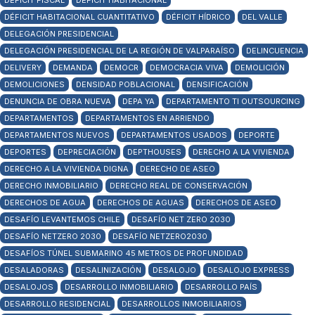
DÉFICIT FISCAL
DÉFICIT HABITACIONAL
DÉFICIT HABITACIONAL CUANTITATIVO
DÉFICIT HÍDRICO
DEL VALLE
DELEGACIÓN PRESIDENCIAL
DELEGACIÓN PRESIDENCIAL DE LA REGIÓN DE VALPARAÍSO
DELINCUENCIA
DELIVERY
DEMANDA
DEMOCR
DEMOCRACIA VIVA
DEMOLICIÓN
DEMOLICIONES
DENSIDAD POBLACIONAL
DENSIFICACIÓN
DENUNCIA DE OBRA NUEVA
DEPA YA
DEPARTAMENTO TI OUTSOURCING
DEPARTAMENTOS
DEPARTAMENTOS EN ARRIENDO
DEPARTAMENTOS NUEVOS
DEPARTAMENTOS USADOS
DEPORTE
DEPORTES
DEPRECIACIÓN
DEPTHOUSES
DERECHO A LA VIVIENDA
DERECHO A LA VIVIENDA DIGNA
DERECHO DE ASEO
DERECHO INMOBILIARIO
DERECHO REAL DE CONSERVACIÓN
DERECHOS DE AGUA
DERECHOS DE AGUAS
DERECHOS DE ASEO
DESAFÍO LEVANTEMOS CHILE
DESAFÍO NET ZERO 2030
DESAFÍO NETZERO 2030
DESAFÍO NETZERO2030
DESAFÍOS TÚNEL SUBMARINO 45 METROS DE PROFUNDIDAD
DESALADORAS
DESALINIZACIÓN
DESALOJO
DESALOJO EXPRESS
DESALOJOS
DESARROLLO INMOBILIARIO
DESARROLLO PAÍS
DESARROLLO RESIDENCIAL
DESARROLLOS INMOBILIARIOS