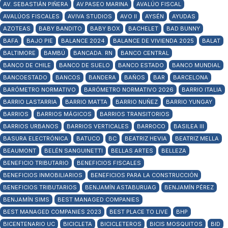
AV. SEBASTIÁN PIÑERA
AV.PASEO MARINA
AVALÚO FISCAL
AVALÚOS FISCALES
AVIVA STUDIOS
AVO II
AYSÉN
AYUDAS
AZOTEAS
BABY BANDITO
BABY BOX
BACHELET
BAD BUNNY
BAFA
BAJO PIE
BALANCE 2024
BALANCE DE VIVIENDA 2025
BALAT
BALTIMORE
BAMBÚ
BANCADA. RN
BANCO CENTRAL
BANCO DE CHILE
BANCO DE SUELO
BANCO ESTADO
BANCO MUNDIAL
BANCOESTADO
BANCOS
BANDERA
BAÑOS
BAR
BARCELONA
BARÓMETRO NORMATIVO
BARÓMETRO NORMATIVO 2026
BARRIO ITALIA
BARRIO LASTARRIA
BARRIO MATTA
BARRIO NUÑEZ
BARRIO YUNGAY
BARRIOS
BARRIOS MÁGICOS
BARRIOS TRANSITORIOS
BARRIOS URBANOS
BARRIOS VERTICALES
BARROCO
BASILEA III
BASURA ELECTRÓNICA
BATUCO
BC
BEATRIZ HEVIA
BEATRIZ MELLA
BEAUMONT
BELÉN SANGUINETTI
BELLAS ARTES
BELLEZA
BENEFICIO TRIBUTARIO
BENEFICIOS FISCALES
BENEFICIOS INMOBILIARIOS
BENEFICIOS PARA LA CONSTRUCCIÓN
BENEFICIOS TRIBUTARIOS
BENJAMÍN ASTABURUAG
BENJAMÍN PÉREZ
BENJAMÍN SIMS
BEST MANAGED COMPANIES
BEST MANAGED COMPANIES 2023
BEST PLACE TO LIVE
BHP
BICENTENARIO UC
BICICLETA
BICICLETEROS
BICIS MOSQUITOS
BID