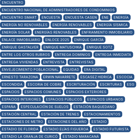
ENCUENTRO
ENCUENTRO NACIONAL DE ADMINISTRADORES DE CONDOMINIOS
ENCUENTRO SMART
ENCUESTA
ENCUESTA CASEN
ENE
ENERGÍA
ENERGÍA NO RENOVABLES
ENERGÍA RENOVABLES
ENERGÍA SÍSMICA
ENERGÍA SOLAR
ENERGÍAS RENOVABLES
ENFRIAMIENTO INMOBILIARIO
ENLACE INMOBILIARIO
ENLOCE 2025
ENRIQUE GARCÍA
ENRIQUE GASTALVER
ENRIQUE MATUSCHKA
ENRIQUE SOTZ
ENTRE LOS OTROS RUBROS
ENTREGA DOMINIOS
ENTREGA INMEDIATA
ENTREGA VIVIENDAS
ENTREVISTA
ENTREVISTAS
ENVEJECIMIENTO POBLACIONAL
EQUIDAD
ERA DIGITAL
ERNESTO TARAZONA
ERWIN NAVARRETE
ESCASEZ HIDRICA
ESCOCIA
ESCONDIDA
ESCORIA DE COBRE
ESCRITURACIÓN
ESCRITURAS
ESG
ESPACIOS
ESPACIOS COMUNES
ESPACIOS EXTERIORES
ESPACIOS INTERIORES
ESPACIOS PÚBLICOS
ESPACIOS URBANOS
ESPAÑA
ESPECULACIÓN DE SUELOS
ESTACIÓN BAQUEDANO
ESTACIÓN CENTRAL
ESTACIÓN DE TRENES
ESTACIONAMIENTOS
ESTACIONES DE METRO
ESTACIONES DEL AÑO
ESTADIO
ESTADIO DE FLORIDA
ESTADIO ELÍAS FIGUEROA
ESTADIO FUTURISTA
ESTADIO LA GRANJA DE CURICÓ
ESTADIO MARACANÁ