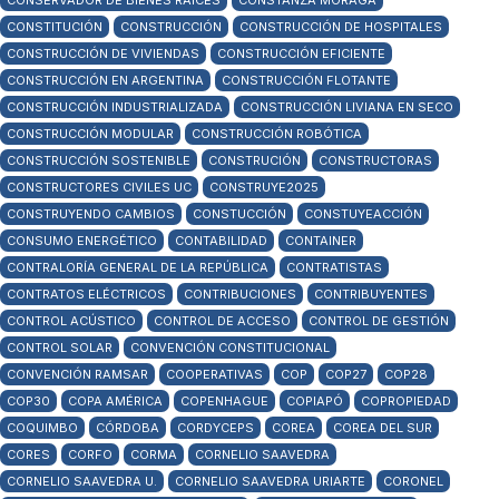
CONSERVADOR DE BIENES RAÍCES
CONSTANZA MORAGA
CONSTITUCIÓN
CONSTRUCCIÓN
CONSTRUCCIÓN DE HOSPITALES
CONSTRUCCIÓN DE VIVIENDAS
CONSTRUCCIÓN EFICIENTE
CONSTRUCCIÓN EN ARGENTINA
CONSTRUCCIÓN FLOTANTE
CONSTRUCCIÓN INDUSTRIALIZADA
CONSTRUCCIÓN LIVIANA EN SECO
CONSTRUCCIÓN MODULAR
CONSTRUCCIÓN ROBÓTICA
CONSTRUCCIÓN SOSTENIBLE
CONSTRUCIÓN
CONSTRUCTORAS
CONSTRUCTORES CIVILES UC
CONSTRUYE2025
CONSTRUYENDO CAMBIOS
CONSTUCCIÓN
CONSTUYEACCIÓN
CONSUMO ENERGÉTICO
CONTABILIDAD
CONTAINER
CONTRALORÍA GENERAL DE LA REPÚBLICA
CONTRATISTAS
CONTRATOS ELÉCTRICOS
CONTRIBUCIONES
CONTRIBUYENTES
CONTROL ACÚSTICO
CONTROL DE ACCESO
CONTROL DE GESTIÓN
CONTROL SOLAR
CONVENCIÓN CONSTITUCIONAL
CONVENCIÓN RAMSAR
COOPERATIVAS
COP
COP27
COP28
COP30
COPA AMÉRICA
COPENHAGUE
COPIAPÓ
COPROPIEDAD
COQUIMBO
CÓRDOBA
CORDYCEPS
COREA
COREA DEL SUR
CORES
CORFO
CORMA
CORNELIO SAAVEDRA
CORNELIO SAAVEDRA U.
CORNELIO SAAVEDRA URIARTE
CORONEL