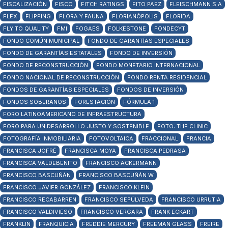
FISCALIZACIÓN
FISCO
FITCH RATINGS
FITO PAEZ
FLEISCHMANN S.A
FLEX
FLIPPING
FLORA Y FAUNA
FLORIANÓPOLIS
FLORIDA
FLY TO QUALITY
FMI
FOGAES
FOLKESTONE
FONDECYT
FONDO COMÚN MUNICIPAL
FONDO DE GARANTÍAS ESPECIALES
FONDO DE GARANTÍAS ESTATALES
FONDO DE INVERSIÓN
FONDO DE RECONSTRUCCIÓN
FONDO MONETARIO INTERNACIONAL
FONDO NACIONAL DE RECONSTRUCCIÓN
FONDO RENTA RESIDENCIAL
FONDOS DE GARANTÍAS ESPECIALES
FONDOS DE INVERSIÓN
FONDOS SOBERANOS
FORESTACIÓN
FÓRMULA 1
FORO LATINOAMERICANO DE INFRAESTRUCTURA
FORO PARA UN DESARROLLO JUSTO Y SOSTENIBLE
FOTO: THE CLINIC
FOTOGRAFÍA INMOBILIARIA
FOTOVOLTAICA
FRACCIONAL
FRANCIA
FRANCISCA JOFRÉ
FRANCISCA MOYA
FRANCISCA PEDRASA
FRANCISCA VALDEBENITO
FRANCISCO ACKERMANN
FRANCISCO BASCUÑÁN
FRANCISCO BASCUÑÁN W
FRANCISCO JAVIER GONZÁLEZ
FRANCISCO KLEIN
FRANCISCO RECABARREN
FRANCISCO SEPÚLVEDA
FRANCISCO URRUTIA
FRANCISCO VALDIVIESO
FRANCISCO VERGARA
FRANK ECKART
FRANKLIN
FRANQUICIA
FREDDIE MERCURY
FREEMAN GLASS
FREIRE