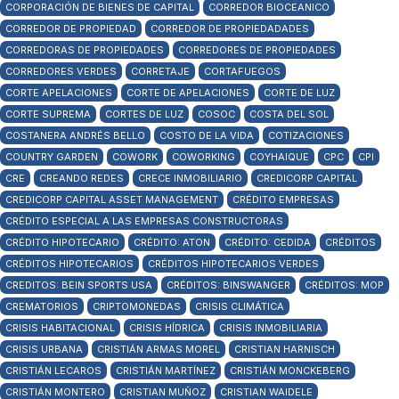
CORPORACIÓN DE BIENES DE CAPITAL
CORREDOR BIOCEANICO
CORREDOR DE PROPIEDAD
CORREDOR DE PROPIEDADADES
CORREDORAS DE PROPIEDADES
CORREDORES DE PROPIEDADES
CORREDORES VERDES
CORRETAJE
CORTAFUEGOS
CORTE APELACIONES
CORTE DE APELACIONES
CORTE DE LUZ
CORTE SUPREMA
CORTES DE LUZ
COSOC
COSTA DEL SOL
COSTANERA ANDRÉS BELLO
COSTO DE LA VIDA
COTIZACIONES
COUNTRY GARDEN
COWORK
COWORKING
COYHAIQUE
CPC
CPI
CRE
CREANDO REDES
CRECE INMOBILIARIO
CREDICORP CAPITAL
CREDICORP CAPITAL ASSET MANAGEMENT
CRÉDITO EMPRESAS
CRÉDITO ESPECIAL A LAS EMPRESAS CONSTRUCTORAS
CRÉDITO HIPOTECARIO
CRÉDITO: ATON
CRÉDITO: CEDIDA
CRÉDITOS
CRÉDITOS HIPOTECARIOS
CRÉDITOS HIPOTECARIOS VERDES
CREDITOS: BEIN SPORTS USA
CRÉDITOS: BINSWANGER
CRÉDITOS: MOP
CREMATORIOS
CRIPTOMONEDAS
CRISIS CLIMÁTICA
CRISIS HABITACIONAL
CRISIS HÍDRICA
CRISIS INMOBILIARIA
CRISIS URBANA
CRISTIÁN ARMAS MOREL
CRISTIAN HARNISCH
CRISTIÁN LECAROS
CRISTIÁN MARTÍNEZ
CRISTIÁN MONCKEBERG
CRISTIÁN MONTERO
CRISTIAN MUÑOZ
CRISTIAN WAIDELE