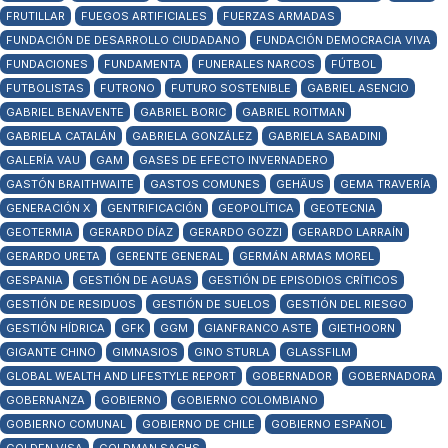
FRUTILLAR
FUEGOS ARTIFICIALES
FUERZAS ARMADAS
FUNDACIÓN DE DESARROLLO CIUDADANO
FUNDACIÓN DEMOCRACIA VIVA
FUNDACIONES
FUNDAMENTA
FUNERALES NARCOS
FÚTBOL
FUTBOLISTAS
FUTRONO
FUTURO SOSTENIBLE
GABRIEL ASENCIO
GABRIEL BENAVENTE
GABRIEL BORIC
GABRIEL ROITMAN
GABRIELA CATALÁN
GABRIELA GONZÁLEZ
GABRIELA SABADINI
GALERÍA VAU
GAM
GASES DE EFECTO INVERNADERO
GASTÓN BRAITHWAITE
GASTOS COMUNES
GEHÄUS
GEMA TRAVERÍA
GENERACIÓN X
GENTRIFICACIÓN
GEOPOLÍTICA
GEOTECNIA
GEOTERMIA
GERARDO DÍAZ
GERARDO GOZZI
GERARDO LARRAÍN
GERARDO URETA
GERENTE GENERAL
GERMÁN ARMAS MOREL
GESPANIA
GESTIÓN DE AGUAS
GESTIÓN DE EPISODIOS CRÍTICOS
GESTIÓN DE RESIDUOS
GESTIÓN DE SUELOS
GESTIÓN DEL RIESGO
GESTIÓN HÍDRICA
GFK
GGM
GIANFRANCO ASTE
GIETHOORN
GIGANTE CHINO
GIMNASIOS
GINO STURLA
GLASSFILM
GLOBAL WEALTH AND LIFESTYLE REPORT
GOBERNADOR
GOBERNADORA
GOBERNANZA
GOBIERNO
GOBIERNO COLOMBIANO
GOBIERNO COMUNAL
GOBIERNO DE CHILE
GOBIERNO ESPAÑOL