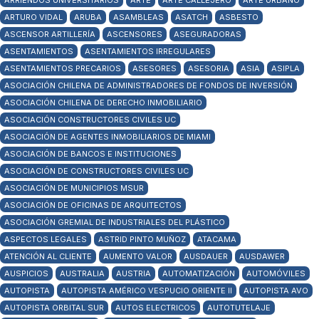
ARRIENDOS UNIVERSITARIOS
ARTE
ARTE CALLEJERO
ARTE URBANO
ARTURO VIDAL
ARUBA
ASAMBLEAS
ASATCH
ASBESTO
ASCENSOR ARTILLERÍA
ASCENSORES
ASEGURADORAS
ASENTAMIENTOS
ASENTAMIENTOS IRREGULARES
ASENTAMIENTOS PRECARIOS
ASESORES
ASESORIA
ASIA
ASIPLA
ASOCIACIÓN CHILENA DE ADMINISTRADORES DE FONDOS DE INVERSIÓN
ASOCIACIÓN CHILENA DE DERECHO INMOBILIARIO
ASOCIACIÓN CONSTRUCTORES CIVILES UC
ASOCIACIÓN DE AGENTES INMOBILIARIOS DE MIAMI
ASOCIACIÓN DE BANCOS E INSTITUCIONES
ASOCIACIÓN DE CONSTRUCTORES CIVILES UC
ASOCIACIÓN DE MUNICIPIOS MSUR
ASOCIACIÓN DE OFICINAS DE ARQUITECTOS
ASOCIACIÓN GREMIAL DE INDUSTRIALES DEL PLÁSTICO
ASPECTOS LEGALES
ASTRID PINTO MUÑOZ
ATACAMA
ATENCIÓN AL CLIENTE
AUMENTO VALOR
AUSDAUER
AUSDAWER
AUSPICIOS
AUSTRALIA
AUSTRIA
AUTOMATIZACIÓN
AUTOMÓVILES
AUTOPISTA
AUTOPISTA AMÉRICO VESPUCIO ORIENTE II
AUTOPISTA AVO
AUTOPISTA ORBITAL SUR
AUTOS ELECTRICOS
AUTOTUTELAJE