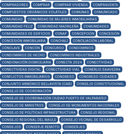
COMPRADORES
COMPRAR
COMPRAR VIVIENDA
COMPRAVENTA
COMPUESTOS ORGÁNICOS VOLÁTILES
COMUNAS
COMUNICADO
COMUNIDAD
COMUNIDAD DE MUJERES INMOBILIARIAS
COMUNIDAD FELIZ
COMUNIDAD MADRILEÑA
COMUNIDADES
COMUNIDADES DE EDIFICIOS
CONAF
CONCEPCIÓN
CONCESIÓN
CONCESIÓN INMOBILIARIA
CONCHALÍ
CONCILIACIÓN LABORAL
CÓNCLAVE
CONCÓN
CONCURSO
CONDOMINIOS
CONDOMINIOS DE HECHO
CONDOMINIOS INDUSTRIALES
CONDONACIÓN DOMICILIARIA
CONECTA 2024
CONECTIVIDAD
CONECTIVIDAD DIGITAL
CONECTIVIDAD VIAL
CONERLIO SAAVEDRA
CONFLICTOS INMOBILIARIOS
CONGRESO
CONGRESO CIUDADES
CONJUNTO ARMÓNICO BELLAVISTA (CAB)
CONSEJO CONSTITUCIONAL
CONSEJO DE COORDINACIÓN
CONSEJO DE COORDINACIÓN CIUDAD PUERTO DE VALPARAÍSO
CONSEJO DE MINISTROS
CONSEJO DE MONUMENTOS NACIONALES
CONSEJO DE POLÍTICAS INFRAESTRUCTURA
CONSEJO REGIONAL
CONSEJO REGIONAL DEL MAULE
CONSEJO VECINAL DE DESARROLLO
CONSEJOS
CONSERJE REMOTO
CONSERJES