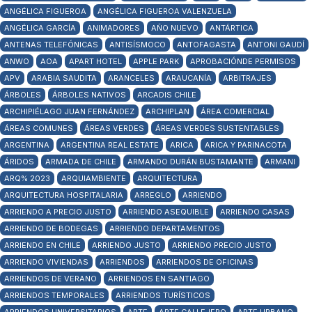
ANGÉLICA FIGUEROA
ANGÉLICA FIGUEROA VALENZUELA
ANGÉLICA GARCÍA
ANIMADORES
AÑO NUEVO
ANTÁRTICA
ANTENAS TELEFÓNICAS
ANTISÍSMOCO
ANTOFAGASTA
ANTONI GAUDÍ
ANWO
AOA
APART HOTEL
APPLE PARK
APROBACIÓNDE PERMISOS
APV
ARABIA SAUDITA
ARANCELES
ARAUCANÍA
ARBITRAJES
ÁRBOLES
ÁRBOLES NATIVOS
ARCADIS CHILE
ARCHIPIÉLAGO JUAN FERNÁNDEZ
ARCHIPLAN
ÁREA COMERCIAL
ÁREAS COMUNES
ÁREAS VERDES
ÁREAS VERDES SUSTENTABLES
ARGENTINA
ARGENTINA REAL ESTATE
ARICA
ARICA Y PARINACOTA
ÁRIDOS
ARMADA DE CHILE
ARMANDO DURÁN BUSTAMANTE
ARMANI
ARQ% 2023
ARQUIAMBIENTE
ARQUITECTURA
ARQUITECTURA HOSPITALARIA
ARREGLO
ARRIENDO
ARRIENDO A PRECIO JUSTO
ARRIENDO ASEQUIBLE
ARRIENDO CASAS
ARRIENDO DE BODEGAS
ARRIENDO DEPARTAMENTOS
ARRIENDO EN CHILE
ARRIENDO JUSTO
ARRIENDO PRECIO JUSTO
ARRIENDO VIVIENDAS
ARRIENDOS
ARRIENDOS DE OFICINAS
ARRIENDOS DE VERANO
ARRIENDOS EN SANTIAGO
ARRIENDOS TEMPORALES
ARRIENDOS TURÍSTICOS