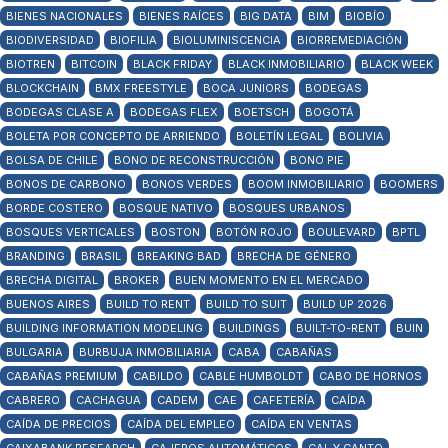
BIENES NACIONALES
BIENES RAÍCES
BIG DATA
BIM
BIOBÍO
BIODIVERSIDAD
BIOFILIA
BIOLUMINISCENCIA
BIORREMEDIACIÓN
BIOTREN
BITCOIN
BLACK FRIDAY
BLACK INMOBILIARIO
BLACK WEEK
BLOCKCHAIN
BMX FREESTYLE
BOCA JUNIORS
BODEGAS
BODEGAS CLASE A
BODEGAS FLEX
BOETSCH
BOGOTÁ
BOLETA POR CONCEPTO DE ARRIENDO
BOLETÍN LEGAL
BOLIVIA
BOLSA DE CHILE
BONO DE RECONSTRUCCIÓN
BONO PIE
BONOS DE CARBONO
BONOS VERDES
BOOM INMOBILIARIO
BOOMERS
BORDE COSTERO
BOSQUE NATIVO
BOSQUES URBANOS
BOSQUES VERTICALES
BOSTON
BOTÓN ROJO
BOULEVARD
BPTL
BRANDING
BRASIL
BREAKING BAD
BRECHA DE GÉNERO
BRECHA DIGITAL
BROKER
BUEN MOMENTO EN EL MERCADO
BUENOS AIRES
BUILD TO RENT
BUILD TO SUIT
BUILD UP 2026
BUILDING INFORMATION MODELING
BUILDINGS
BUILT-TO-RENT
BUIN
BULGARIA
BURBUJA INMOBILIARIA
CABA
CABAÑAS
CABAÑAS PREMIUM
CABILDO
CABLE HUMBOLDT
CABO DE HORNOS
CABRERO
CACHAGUA
CADEM
CAE
CAFETERÍA
CAÍDA
CAÍDA DE PRECIOS
CAÍDA DEL EMPLEO
CAÍDA EN VENTAS