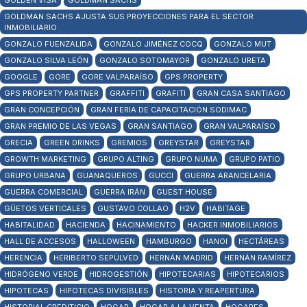
GOLDEN VISA
GOLDMAN SACHS
GOLDMAN SACHS AJUSTA SUS PROYECCIONES PARA EL SECTOR
INMOBILIARIO
GONZALO FUENZALIDA
GONZALO JIMÉNEZ COCQ
GONZALO MUT
GONZALO SILVA LEÓN
GONZALO SOTOMAYOR
GONZALO URETA
GOOGLE
GORE
GORE VALPARAÍSO
GPS PROPERTY
GPS PROPERTY PARTNER
GRAFFITI
GRAFITI
GRAN CASA SANTIAGO
GRAN CONCEPCIÓN
GRAN FERIA DE CAPACITACIÓN SODIMAC
GRAN PREMIO DE LAS VEGAS
GRAN SANTIAGO
GRAN VALPARAÍSO
GRECIA
GREEN DRINKS
GREMIOS
GREYSTAR
GREYSTAR
GROWTH MARKETING
GRUPO ALTING
GRUPO NUMA
GRUPO PATIO
GRUPO URBANA
GUANAQUEROS
GUCCI
GUERRA ARANCELARIA
GUERRA COMERCIAL
GUERRA IRÁN
GUEST HOUSE
GÜETOS VERTICALES
GUSTAVO COLLAO
H2V
HABITAGE
HABITALIDAD
HACIENDA
HACINAMIENTO
HACKER INMOBILIARIOS
HALL DE ACCESOS
HALLOWEEN
HAMBURGO
HANOI
HECTÁREAS
HERENCIA
HERIBERTO SEPÚLVED
HERNÁN MADRID
HERNÁN RAMÍREZ
HIDRÓGENO VERDE
HIDROGESTIÓN
HIPOTECARIAS
HIPOTECARIOS
HIPOTECAS
HIPOTECAS DIVISIBLES
HISTORIA Y REAPERTURA