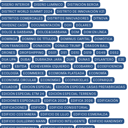
DISEÑO INTERIOR
DISEÑO LUMÍNICO
DISTINCIÓN BERCIA
DISTRICT WORLD SUMMIT 2024
DISTRITO DE INNOVACIÓN V21
DISTRITOS COMERCIALES
DISTRITOS INNOVADORES
DITNOVA
DIVIDENZ CASH
DOCUMENTACIÓN
DOH
DÓLARES
DOLCE & GABBANA
DOLCE&GABBANA
DOM
DOM EN LÍNEA
DOMINGA
DOMINIO DE TÍTULOS
DOMINUS CAPITAL
DOMÓTICA
DON FRANCISCO
DONACIÓN
DONALD TRUMP
DRAGON BALL
DRONES
DROPSHIPPING
DS01
DS1
DS10
DS19
DS49
DS52
DUA LIPA
DUBAI
DUBRAZKA JARA
DUKI
DUNAS
DYLANTERO
E2E
EBCT
EBITDA
ECHEVERRÍA IZQUIERDO
ECOBARRIO
ECOEFICIENCIA
ECOLOGÍA
ECOMMERCE
ECOMOMÍA PLATEADA
ECONOMÍA
ECONOMÍA CIRCULAR
ECONOMÍAS
ECOPARCELAS
ECOPARQUE
ECUADOR
EDICION ESPECIAL
EDICIÓN ESPECIAL CASAS PREFABRICADAS
EDICIÓN ESPECIAL ETM 24
EDICIÓN ESPECIAL TERRENOS
EDICIONES ESPECIALES
EDIFICA 2024
EDIFICA 2026
EDIFICACIÓN
EDIFICACIONES
EDIFICIO
EDIFICIO CONSISTORIAL
EDIFICIO COSTANERA
EDIFICIO DE LUJO
EDIFICIO ESMERALDA
EDIFICIO GUILLERMO MANN
EDIFICIO INTELIGENTE
EDIFICIO KANDINSKY