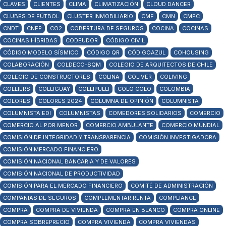
CLAVES
CLIENTES
CLIMA
CLIMATIZACIÓN
CLOUD DANCER
CLUBES DE FÚTBOL
CLUSTER INMOBILIARIO
CMF
CMN
CMPC
CNDT
CNEP
CO2
COBERTURA DE SEGUROS
COCINA
COCINAS
COCINAS HÍBRIDAS
CODEUDOR
CÓDIGO CIVIL
CÓDIGO MODELO SÍSMICO
CÓDIGO QR
CÓDIGOAZUL
COHOUSING
COLABORACIÓN
COLDECO-SQM
COLEGIO DE ARQUITECTOS DE CHILE
COLEGIO DE CONSTRUCTORES
COLINA
COLIVER
COLIVING
COLLIERS
COLLIGUAY
COLLIPULLI
COLO COLO
COLOMBIA
COLORES
COLORES 2024
COLUMNA DE OPINIÓN
COLUMNISTA
COLUMNISTA EDI
COLUMNISTAS
COMEDORES SOLIDARIOS
COMERCIO
COMERCIO AL POR MENOR
COMERCIO AMBULANTE
COMERCIO MUNDIAL
COMISIÓN DE INTEGRIDAD Y TRANSPARENCIA
COMISIÓN INVESTIGADORA
COMISIÓN MERCADO FINANCIERO
COMISIÓN NACIONAL BANCARIA Y DE VALORES
COMISIÓN NACIONAL DE PRODUCTIVIDAD
COMISIÓN PARA EL MERCADO FINANCIERO
COMITÉ DE ADMINISTRACIÓN
COMPAÑIAS DE SEGUROS
COMPLEMENTAR RENTA
COMPLIANCE
COMPRA
COMPRA DE VIVIENDA
COMPRA EN BLANCO
COMPRA ONLINE
COMPRA SOBREPRECIO
COMPRA VIVIENDA
COMPRA VIVIENDAS