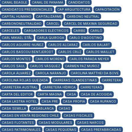
CANAL BEAGLE
CANAL DE PANAMÁ
CANDIDATOS
CANDIDATOS PRESIDENCIALES
CAP ARQUITECTURA
CAPACITACIÓN
CAPITAL HUMANO
CAPITALIZARME
CARBONO NEUTRAL
CARBONONEUTRALIDAD
CÁRCEL
CÁRCEL DE MÁXIMA SEGURIDAD
CÁRCELES
CARGADORES ELÉCTRICOS
CARIBE
CARILÓ
CARL MIKAEL STÅL
CARLA QUIROGA
CARLO D'AGOSTINO
CARLOS AGUIRRE-NUÑEZ
CARLOS ALCARAZ
CARLOS BALART
CARLOS BASCOU BENTJERODT
CARLOS CRUZ
CARLOS MAILLET
CARLOS MONTES
CARLOS MORENO
CARLOS PARADA MEYER
CARLOS SAUL
CARLOS VÁSQUEZ
CARMEN PAZ MUÑOZ
CAROLA ÁLVAREZ
CAROLA NARANJO
CAROLINA MATTHEI DA BOVE
CAROLINA ROJAS QUEZADA
CARRERAS CLANDESTINAS
CARRETERA
CARRETERA AUSTRAL
CARRETERA HÍDRICA
CARRETERAS
CARTA DEL EDITOR
CARTA MAGNA
CASA
CASA DE ACOGIDA
CASA LASTRA HOTEL
CASA PRE
CASA PROPIA
CASA RUPANCO
CASA SEMILLA
CASABLANCA
CASAS
CASAS EN VENTA REGIONES CHILE
CASAS FISCALES
CASAS FLOTANTES
CASAS MODULARES
CASAS NARCOS
CASAS PATRIMONIALES
CASAS PEQUEÑAS
CASAS PREFABRICADAS