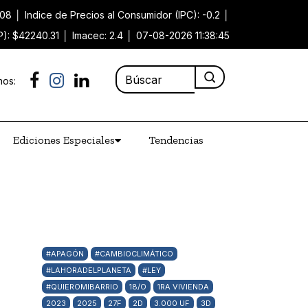
.08
│
Indice de Precios al Consumidor (IPC): -0.2
│
P): $42240.31
│
Imacec: 2.4
│
07-08-2026 11:38:45
nos:
Ediciones Especiales
Tendencias
#APAGÓN
#CAMBIOCLIMÁTICO
#LAHORADELPLANETA
#LEY
#QUIEROMIBARRIO
18/O
1RA VIVIENDA
2023
2025
27F
2D
3.000 UF
3D