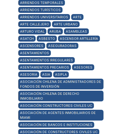
ARRIENDOS TEMPORALES
ARRIENDOS TURÍSTICOS
ARRIENDOS UNIVERSITARIOS
ARTE
ARTE CALLEJERO
ARTE URBANO
ARTURO VIDAL
ARUBA
ASAMBLEAS
ASATCH
ASBESTO
ASCENSOR ARTILLERÍA
ASCENSORES
ASEGURADORAS
ASENTAMIENTOS
ASENTAMIENTOS IRREGULARES
ASENTAMIENTOS PRECARIOS
ASESORES
ASESORIA
ASIA
ASIPLA
ASOCIACIÓN CHILENA DE ADMINISTRADORES DE
FONDOS DE INVERSIÓN
ASOCIACIÓN CHILENA DE DERECHO
INMOBILIARIO
ASOCIACIÓN CONSTRUCTORES CIVILES UC
ASOCIACIÓN DE AGENTES INMOBILIARIOS DE
MIAMI
ASOCIACIÓN DE BANCOS E INSTITUCIONES
ASOCIACIÓN DE CONSTRUCTORES CIVILES UC