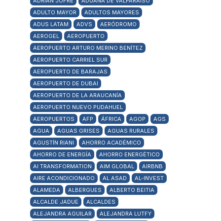
ADRIÁN JOFRÉ
ADUANA DE VALPARAÍSO
ADULTO MAYOR
ADULTOS MAYORES
ADUS LATAM
ADVS
AERÓDROMO
AEROGEL
AEROPUERTO
AEROPUERTO ARTURO MERINO BENÍTEZ
AEROPUERTO CARRIEL SUR
AEROPUERTO DE BARAJAS
AEROPUERTO DE DUBAI
AEROPUERTO DE LA ARAUCANÍA
AEROPUERTO NUEVO PUDAHUEL
AEROPUERTOS
AFP
ÁFRICA
AGOP
AGS
AGUA
AGUAS GRISES
AGUAS RURALES
AGUSTÍN RIANI
AHORRO ACADÉMICO
AHORRO DE ENERGÍA
AHORRO ENERGÉTICO
AI TRANSFORMATION
AIM GLOBAL
AIRBNB
AIRE ACONDICIONADO
AL ASAD
AL-INVEST
ALAMEDA
ALBERGUES
ALBERTO BEITIA
ALCALDE JADUE
ALCALDES
ALEJANDRA AGUILAR
ALEJANDRA LUTFY