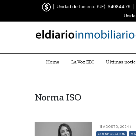
│
Unidad de fomento (UF): $40844.79
│
Unida
Home
La Voz EDI
Últimas notic
Norma ISO
11 AGOSTO, 2024 /
COLABORACIÓN
MA