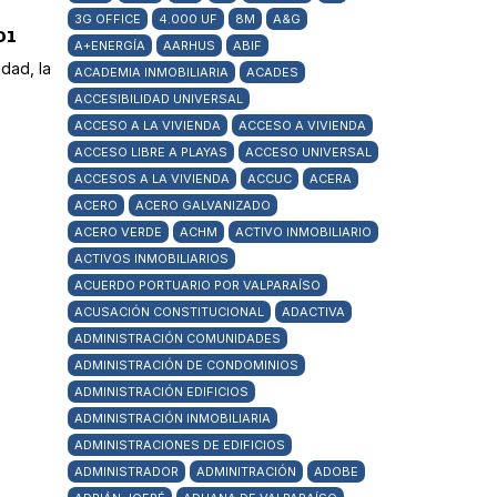
3G OFFICE
4.000 UF
8M
A&G
01
A+ENERGÍA
AARHUS
ABIF
dad, la
ACADEMIA INMOBILIARIA
ACADES
ACCESIBILIDAD UNIVERSAL
ACCESO A LA VIVIENDA
ACCESO A VIVIENDA
ACCESO LIBRE A PLAYAS
ACCESO UNIVERSAL
ACCESOS A LA VIVIENDA
ACCUC
ACERA
ACERO
ACERO GALVANIZADO
ACERO VERDE
ACHM
ACTIVO INMOBILIARIO
ACTIVOS INMOBILIARIOS
ACUERDO PORTUARIO POR VALPARAÍSO
ACUSACIÓN CONSTITUCIONAL
ADACTIVA
ADMINISTRACIÓN COMUNIDADES
ADMINISTRACIÓN DE CONDOMINIOS
ADMINISTRACIÓN EDIFICIOS
ADMINISTRACIÓN INMOBILIARIA
ADMINISTRACIONES DE EDIFICIOS
ADMINISTRADOR
ADMINITRACIÓN
ADOBE