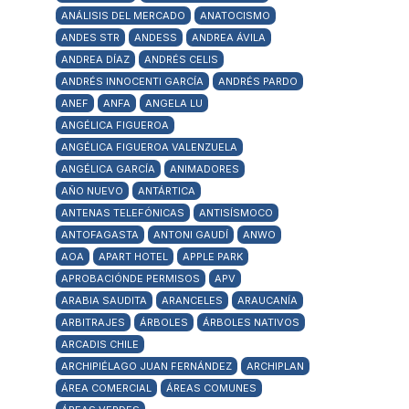
ANÁLISIS DEL MERCADO
ANATOCISMO
ANDES STR
ANDESS
ANDREA ÁVILA
ANDREA DÍAZ
ANDRÉS CELIS
ANDRÉS INNOCENTI GARCÍA
ANDRÉS PARDO
ANEF
ANFA
ANGELA LU
ANGÉLICA FIGUEROA
ANGÉLICA FIGUEROA VALENZUELA
ANGÉLICA GARCÍA
ANIMADORES
AÑO NUEVO
ANTÁRTICA
ANTENAS TELEFÓNICAS
ANTISÍSMOCO
ANTOFAGASTA
ANTONI GAUDÍ
ANWO
AOA
APART HOTEL
APPLE PARK
APROBACIÓNDE PERMISOS
APV
ARABIA SAUDITA
ARANCELES
ARAUCANÍA
ARBITRAJES
ÁRBOLES
ÁRBOLES NATIVOS
ARCADIS CHILE
ARCHIPIÉLAGO JUAN FERNÁNDEZ
ARCHIPLAN
ÁREA COMERCIAL
ÁREAS COMUNES