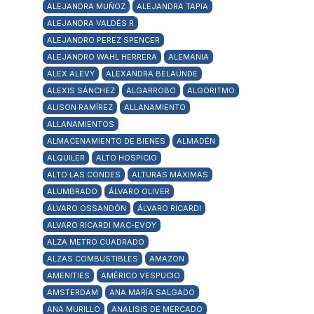
ALEJANDRA MUÑOZ
ALEJANDRA TAPIA
ALEJANDRA VALDÉS R
ALEJANDRO PEREZ SPENCER
ALEJANDRO WAHL HERRERA
ALEMANIA
ALEX ALEVY
ALEXANDRA BELAÚNDE
ALEXIS SÁNCHEZ
ALGARROBO
ALGORITMO
ALISON RAMÍREZ
ALLANAMIENTO
ALLANAMIENTOS
ALMACENAMIENTO DE BIENES
ALMADÉN
ALQUILER
ALTO HOSPICIO
ALTO LAS CONDES
ALTURAS MÁXIMAS
ALUMBRADO
ÁLVARO OLIVER
ÁLVARO OSSANDÓN
ÁLVARO RICARDI
ALVARO RICARDI MAC-EVOY
ALZA METRO CUADRADO
ALZAS COMBUSTIBLES
AMAZON
AMENITIES
AMÉRICO VESPUCIO
AMSTERDAM
ANA MARÍA SALGADO
ANA MURILLO
ANALISIS DE MERCADO