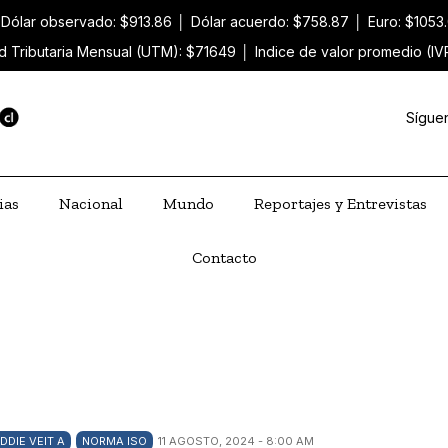
Dólar observado: $913.86
│
Dólar acuerdo: $758.87
│
Euro: $1053
d Tributaria Mensual (UTM): $71649
│
Indice de valor promedio (IV
Sígue
ias
Nacional
Mundo
Reportajes y Entrevistas
Contacto
DDIE VEIT A
NORMA ISO
11 AGOSTO, 2024 - 8:00 AM