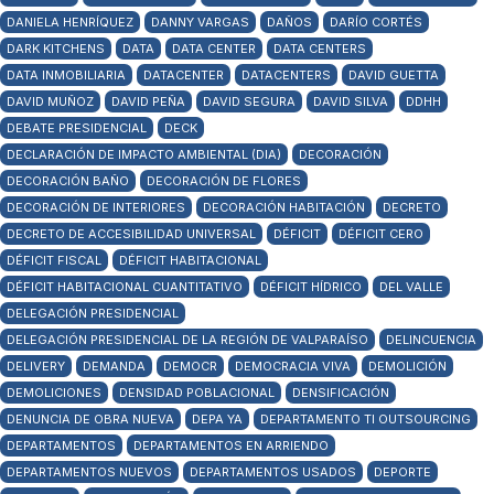
DANIELA HENRÍQUEZ
DANNY VARGAS
DAÑOS
DARÍO CORTÉS
DARK KITCHENS
DATA
DATA CENTER
DATA CENTERS
DATA INMOBILIARIA
DATACENTER
DATACENTERS
DAVID GUETTA
DAVID MUÑOZ
DAVID PEÑA
DAVID SEGURA
DAVID SILVA
DDHH
DEBATE PRESIDENCIAL
DECK
DECLARACIÓN DE IMPACTO AMBIENTAL (DIA)
DECORACIÓN
DECORACIÓN BAÑO
DECORACIÓN DE FLORES
DECORACIÓN DE INTERIORES
DECORACIÓN HABITACIÓN
DECRETO
DECRETO DE ACCESIBILIDAD UNIVERSAL
DÉFICIT
DÉFICIT CERO
DÉFICIT FISCAL
DÉFICIT HABITACIONAL
DÉFICIT HABITACIONAL CUANTITATIVO
DÉFICIT HÍDRICO
DEL VALLE
DELEGACIÓN PRESIDENCIAL
DELEGACIÓN PRESIDENCIAL DE LA REGIÓN DE VALPARAÍSO
DELINCUENCIA
DELIVERY
DEMANDA
DEMOCR
DEMOCRACIA VIVA
DEMOLICIÓN
DEMOLICIONES
DENSIDAD POBLACIONAL
DENSIFICACIÓN
DENUNCIA DE OBRA NUEVA
DEPA YA
DEPARTAMENTO TI OUTSOURCING
DEPARTAMENTOS
DEPARTAMENTOS EN ARRIENDO
DEPARTAMENTOS NUEVOS
DEPARTAMENTOS USADOS
DEPORTE