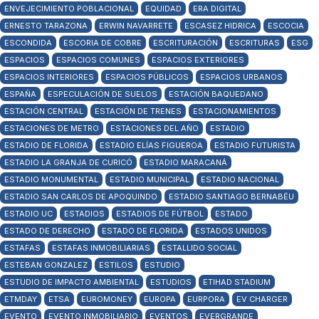
ENVEJECIMIENTO POBLACIONAL
EQUIDAD
ERA DIGITAL
ERNESTO TARAZONA
ERWIN NAVARRETE
ESCASEZ HIDRICA
ESCOCIA
ESCONDIDA
ESCORIA DE COBRE
ESCRITURACIÓN
ESCRITURAS
ESG
ESPACIOS
ESPACIOS COMUNES
ESPACIOS EXTERIORES
ESPACIOS INTERIORES
ESPACIOS PÚBLICOS
ESPACIOS URBANOS
ESPAÑA
ESPECULACIÓN DE SUELOS
ESTACIÓN BAQUEDANO
ESTACIÓN CENTRAL
ESTACIÓN DE TRENES
ESTACIONAMIENTOS
ESTACIONES DE METRO
ESTACIONES DEL AÑO
ESTADIO
ESTADIO DE FLORIDA
ESTADIO ELÍAS FIGUEROA
ESTADIO FUTURISTA
ESTADIO LA GRANJA DE CURICÓ
ESTADIO MARACANÁ
ESTADIO MONUMENTAL
ESTADIO MUNICIPAL
ESTADIO NACIONAL
ESTADIO SAN CARLOS DE APOQUINDO
ESTADIO SANTIAGO BERNABÉU
ESTADIO UC
ESTADIOS
ESTADIOS DE FÚTBOL
ESTADO
ESTADO DE DERECHO
ESTADO DE FLORIDA
ESTADOS UNIDOS
ESTAFAS
ESTAFAS INMOBILIARIAS
ESTALLIDO SOCIAL
ESTEBAN GONZALEZ
ESTILOS
ESTUDIO
ESTUDIO DE IMPACTO AMBIENTAL
ESTUDIOS
ETIHAD STADIUM
ETMDAY
ETSA
EUROMONEY
EUROPA
EURPORA
EV CHARGER
EVENTO
EVENTO INMOBILIARIO
EVENTOS
EVERGRANDE