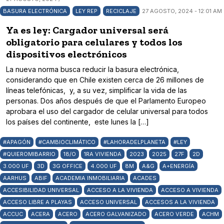
BASURA ELECTRÓNICA
LEY REP
RECICLAJE
27 AGOSTO, 2024 - 12:01 AM
Ya es ley: Cargador universal será
obligatorio para celulares y todos los
dispositivos electrónicos
La nueva norma busca reducir la basura electrónica,
considerando que en Chile existen cerca de 26 millones de
líneas telefónicas, y, a su vez, simplificar la vida de las
personas. Dos años después de que el Parlamento Europeo
aprobara el uso del cargador de celular universal para todos
los países del continente, este lunes la […]
#APAGÓN
#CAMBIOCLIMÁTICO
#LAHORADELPLANETA
#LEY
#QUIEROMIBARRIO
18/O
1RA VIVIENDA
2023
2025
27F
2D
3.000 UF
3D
3G OFFICE
4.000 UF
8M
A&G
A+ENERGÍA
AARHUS
ABIF
ACADEMIA INMOBILIARIA
ACADES
ACCESIBILIDAD UNIVERSAL
ACCESO A LA VIVIENDA
ACCESO A VIVIENDA
ACCESO LIBRE A PLAYAS
ACCESO UNIVERSAL
ACCESOS A LA VIVIENDA
ACCUC
ACERA
ACERO
ACERO GALVANIZADO
ACERO VERDE
ACHM