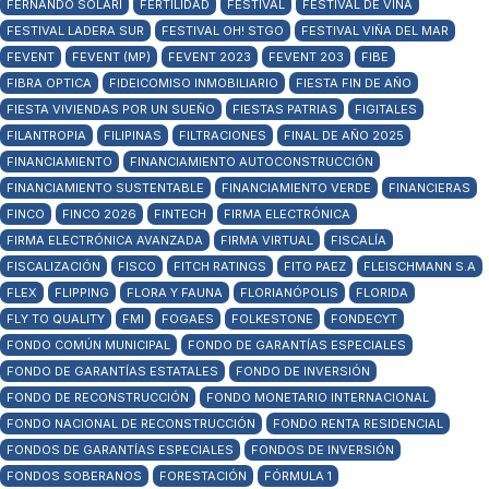
FERNANDO SOLARI
FERTILIDAD
FESTIVAL
FESTIVAL DE VIÑA
FESTIVAL LADERA SUR
FESTIVAL OH! STGO
FESTIVAL VIÑA DEL MAR
FEVENT
FEVENT (MP)
FEVENT 2023
FEVENT 203
FIBE
FIBRA OPTICA
FIDEICOMISO INMOBILIARIO
FIESTA FIN DE AÑO
FIESTA VIVIENDAS POR UN SUEÑO
FIESTAS PATRIAS
FIGITALES
FILANTROPIA
FILIPINAS
FILTRACIONES
FINAL DE AÑO 2025
FINANCIAMIENTO
FINANCIAMIENTO AUTOCONSTRUCCIÓN
FINANCIAMIENTO SUSTENTABLE
FINANCIAMIENTO VERDE
FINANCIERAS
FINCO
FINCO 2026
FINTECH
FIRMA ELECTRÓNICA
FIRMA ELECTRÓNICA AVANZADA
FIRMA VIRTUAL
FISCALÍA
FISCALIZACIÓN
FISCO
FITCH RATINGS
FITO PAEZ
FLEISCHMANN S.A
FLEX
FLIPPING
FLORA Y FAUNA
FLORIANÓPOLIS
FLORIDA
FLY TO QUALITY
FMI
FOGAES
FOLKESTONE
FONDECYT
FONDO COMÚN MUNICIPAL
FONDO DE GARANTÍAS ESPECIALES
FONDO DE GARANTÍAS ESTATALES
FONDO DE INVERSIÓN
FONDO DE RECONSTRUCCIÓN
FONDO MONETARIO INTERNACIONAL
FONDO NACIONAL DE RECONSTRUCCIÓN
FONDO RENTA RESIDENCIAL
FONDOS DE GARANTÍAS ESPECIALES
FONDOS DE INVERSIÓN
FONDOS SOBERANOS
FORESTACIÓN
FÓRMULA 1