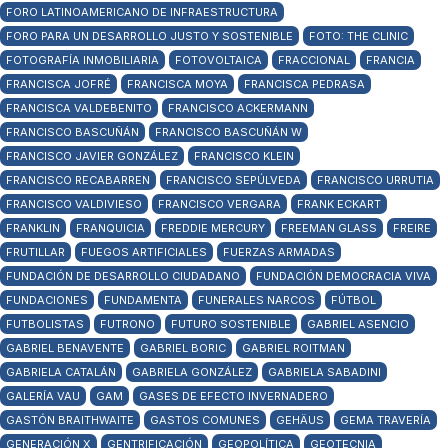
FORO LATINOAMERICANO DE INFRAESTRUCTURA
FORO PARA UN DESARROLLO JUSTO Y SOSTENIBLE
FOTO: THE CLINIC
FOTOGRAFÍA INMOBILIARIA
FOTOVOLTAICA
FRACCIONAL
FRANCIA
FRANCISCA JOFRÉ
FRANCISCA MOYA
FRANCISCA PEDRASA
FRANCISCA VALDEBENITO
FRANCISCO ACKERMANN
FRANCISCO BASCUÑÁN
FRANCISCO BASCUÑÁN W
FRANCISCO JAVIER GONZÁLEZ
FRANCISCO KLEIN
FRANCISCO RECABARREN
FRANCISCO SEPÚLVEDA
FRANCISCO URRUTIA
FRANCISCO VALDIVIESO
FRANCISCO VERGARA
FRANK ECKART
FRANKLIN
FRANQUICIA
FREDDIE MERCURY
FREEMAN GLASS
FREIRE
FRUTILLAR
FUEGOS ARTIFICIALES
FUERZAS ARMADAS
FUNDACIÓN DE DESARROLLO CIUDADANO
FUNDACIÓN DEMOCRACIA VIVA
FUNDACIONES
FUNDAMENTA
FUNERALES NARCOS
FÚTBOL
FUTBOLISTAS
FUTRONO
FUTURO SOSTENIBLE
GABRIEL ASENCIO
GABRIEL BENAVENTE
GABRIEL BORIC
GABRIEL ROITMAN
GABRIELA CATALÁN
GABRIELA GONZÁLEZ
GABRIELA SABADINI
GALERÍA VAU
GAM
GASES DE EFECTO INVERNADERO
GASTÓN BRAITHWAITE
GASTOS COMUNES
GEHÄUS
GEMA TRAVERÍA
GENERACIÓN X
GENTRIFICACIÓN
GEOPOLÍTICA
GEOTECNIA