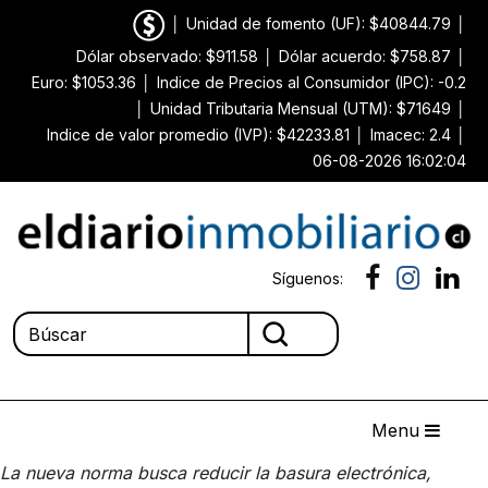
│
Unidad de fomento (UF): $40844.79
│
Dólar observado: $911.58
│
Dólar acuerdo: $758.87
│
Euro: $1053.36
│
Indice de Precios al Consumidor (IPC): -0.2
│
Unidad Tributaria Mensual (UTM): $71649
│
Indice de valor promedio (IVP): $42233.81
│
Imacec: 2.4
│
06-08-2026 16:02:04
Síguenos:
Menu
La nueva norma busca reducir la basura electrónica,