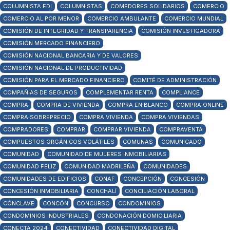
COLUMNISTA EDI
COLUMNISTAS
COMEDORES SOLIDARIOS
COMERCIO
COMERCIO AL POR MENOR
COMERCIO AMBULANTE
COMERCIO MUNDIAL
COMISIÓN DE INTEGRIDAD Y TRANSPARENCIA
COMISIÓN INVESTIGADORA
COMISIÓN MERCADO FINANCIERO
COMISIÓN NACIONAL BANCARIA Y DE VALORES
COMISIÓN NACIONAL DE PRODUCTIVIDAD
COMISIÓN PARA EL MERCADO FINANCIERO
COMITÉ DE ADMINISTRACIÓN
COMPAÑIAS DE SEGUROS
COMPLEMENTAR RENTA
COMPLIANCE
COMPRA
COMPRA DE VIVIENDA
COMPRA EN BLANCO
COMPRA ONLINE
COMPRA SOBREPRECIO
COMPRA VIVIENDA
COMPRA VIVIENDAS
COMPRADORES
COMPRAR
COMPRAR VIVIENDA
COMPRAVENTA
COMPUESTOS ORGÁNICOS VOLÁTILES
COMUNAS
COMUNICADO
COMUNIDAD
COMUNIDAD DE MUJERES INMOBILIARIAS
COMUNIDAD FELIZ
COMUNIDAD MADRILEÑA
COMUNIDADES
COMUNIDADES DE EDIFICIOS
CONAF
CONCEPCIÓN
CONCESIÓN
CONCESIÓN INMOBILIARIA
CONCHALÍ
CONCILIACIÓN LABORAL
CÓNCLAVE
CONCÓN
CONCURSO
CONDOMINIOS
CONDOMINIOS INDUSTRIALES
CONDONACIÓN DOMICILIARIA
CONECTA 2024
CONECTIVIDAD
CONECTIVIDAD DIGITAL