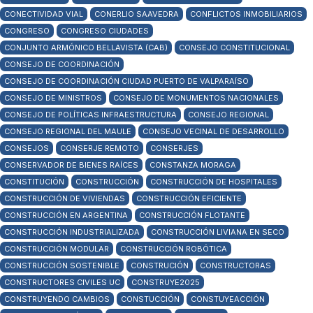
CONECTIVIDAD VIAL
CONERLIO SAAVEDRA
CONFLICTOS INMOBILIARIOS
CONGRESO
CONGRESO CIUDADES
CONJUNTO ARMÓNICO BELLAVISTA (CAB)
CONSEJO CONSTITUCIONAL
CONSEJO DE COORDINACIÓN
CONSEJO DE COORDINACIÓN CIUDAD PUERTO DE VALPARAÍSO
CONSEJO DE MINISTROS
CONSEJO DE MONUMENTOS NACIONALES
CONSEJO DE POLÍTICAS INFRAESTRUCTURA
CONSEJO REGIONAL
CONSEJO REGIONAL DEL MAULE
CONSEJO VECINAL DE DESARROLLO
CONSEJOS
CONSERJE REMOTO
CONSERJES
CONSERVADOR DE BIENES RAÍCES
CONSTANZA MORAGA
CONSTITUCIÓN
CONSTRUCCIÓN
CONSTRUCCIÓN DE HOSPITALES
CONSTRUCCIÓN DE VIVIENDAS
CONSTRUCCIÓN EFICIENTE
CONSTRUCCIÓN EN ARGENTINA
CONSTRUCCIÓN FLOTANTE
CONSTRUCCIÓN INDUSTRIALIZADA
CONSTRUCCIÓN LIVIANA EN SECO
CONSTRUCCIÓN MODULAR
CONSTRUCCIÓN ROBÓTICA
CONSTRUCCIÓN SOSTENIBLE
CONSTRUCIÓN
CONSTRUCTORAS
CONSTRUCTORES CIVILES UC
CONSTRUYE2025
CONSTRUYENDO CAMBIOS
CONSTUCCIÓN
CONSTUYEACCIÓN