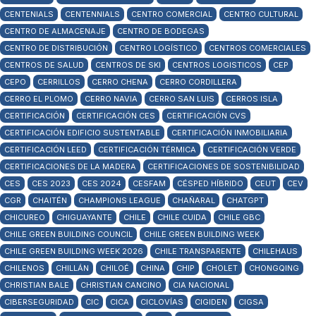
CENTENIALS
CENTENNIALS
CENTRO COMERCIAL
CENTRO CULTURAL
CENTRO DE ALMACENAJE
CENTRO DE BODEGAS
CENTRO DE DISTRIBUCIÓN
CENTRO LOGÍSTICO
CENTROS COMERCIALES
CENTROS DE SALUD
CENTROS DE SKI
CENTROS LOGISTICOS
CEP
CEPO
CERRILLOS
CERRO CHENA
CERRO CORDILLERA
CERRO EL PLOMO
CERRO NAVIA
CERRO SAN LUIS
CERROS ISLA
CERTIFICACIÓN
CERTIFICACIÓN CES
CERTIFICACIÓN CVS
CERTIFICACIÓN EDIFICIO SUSTENTABLE
CERTIFICACIÓN INMOBILIARIA
CERTIFICACIÓN LEED
CERTIFICACIÓN TÉRMICA
CERTIFICACIÓN VERDE
CERTIFICACIONES DE LA MADERA
CERTIFICACIONES DE SOSTENIBILIDAD
CES
CES 2023
CES 2024
CESFAM
CÉSPED HÍBRIDO
CEUT
CEV
CGR
CHAITÉN
CHAMPIONS LEAGUE
CHAÑARAL
CHATGPT
CHICUREO
CHIGUAYANTE
CHILE
CHILE CUIDA
CHILE GBC
CHILE GREEN BUILDING COUNCIL
CHILE GREEN BUILDING WEEK
CHILE GREEN BUILDING WEEK 2026
CHILE TRANSPARENTE
CHILEHAUS
CHILENOS
CHILLÁN
CHILOÉ
CHINA
CHIP
CHOLET
CHONGQING
CHRISTIAN BALE
CHRISTIAN CANCINO
CIA NACIONAL
CIBERSEGURIDAD
CIC
CICA
CICLOVÍAS
CIGIDEN
CIGSA