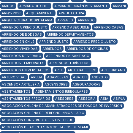
ÁRIDOS
ARMADA DE CHILE
ARMANDO DURÁN BUSTAMANTE
ARMANI
ARQ% 2023
ARQUIAMBIENTE
ARQUITECTURA
ARQUITECTURA HOSPITALARIA
ARREGLO
ARRIENDO
ARRIENDO A PRECIO JUSTO
ARRIENDO ASEQUIBLE
ARRIENDO CASAS
ARRIENDO DE BODEGAS
ARRIENDO DEPARTAMENTOS
ARRIENDO EN CHILE
ARRIENDO JUSTO
ARRIENDO PRECIO JUSTO
ARRIENDO VIVIENDAS
ARRIENDOS
ARRIENDOS DE OFICINAS
ARRIENDOS DE VERANO
ARRIENDOS EN SANTIAGO
ARRIENDOS TEMPORALES
ARRIENDOS TURÍSTICOS
ARRIENDOS UNIVERSITARIOS
ARTE
ARTE CALLEJERO
ARTE URBANO
ARTURO VIDAL
ARUBA
ASAMBLEAS
ASATCH
ASBESTO
ASCENSOR ARTILLERÍA
ASCENSORES
ASEGURADORAS
ASENTAMIENTOS
ASENTAMIENTOS IRREGULARES
ASENTAMIENTOS PRECARIOS
ASESORES
ASESORIA
ASIA
ASIPLA
ASOCIACIÓN CHILENA DE ADMINISTRADORES DE FONDOS DE INVERSIÓN
ASOCIACIÓN CHILENA DE DERECHO INMOBILIARIO
ASOCIACIÓN CONSTRUCTORES CIVILES UC
ASOCIACIÓN DE AGENTES INMOBILIARIOS DE MIAMI