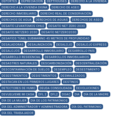
DEPORTES
DEPRECIACIÓN
DEPTHOUSES
DERECHO A LA VIVIENDA
DERECHO A LA VIVIENDA DIGNA
DERECHO DE ASEO
DERECHO INMOBILIARIO
DERECHO REAL DE CONSERVACIÓN
DERECHOS DE AGUA
DERECHOS DE AGUAS
DERECHOS DE ASEO
DESAFÍO LEVANTEMOS CHILE
DESAFÍO NET ZERO 2030
DESAFÍO NETZERO 2030
DESAFÍO NETZERO2030
DESAFÍOS TÚNEL SUBMARINO 45 METROS DE PROFUNDIDAD
DESALADORAS
DESALINIZACIÓN
DESALOJO
DESALOJO EXPRESS
DESALOJOS
DESARROLLO INMOBILIARIO
DESARROLLO PAÍS
DESARROLLO RESIDENCIAL
DESARROLLOS INMOBILIARIOS
DESASTRES NATURALES
DESCARBONIZACIÓN
DESCENTRALIZACIÓN
DESCONTAMINACIÓN DE SUELOS
DESEMPLEO
DESESTIMIENTO
DESESTIMIENTOS
DESISTIMIENTOS
DESMALEZADOS
DESTACAN EN LOS PRIMEROS LUGARES
DESTINOS
DETECTORES DE HUMO
DEUDA CONSOLIDADA
DEVOLUCIONES
DEVUELVEME MI CASA
DFL 2
DFL2
DGAC
DIA
DÍA DE LA MADRE
DÍA DE LA MUJER
DÍA DE LOS PATRIMONIOS
DÍA DEL ADMINISTRADOR Y ADMINISTRADORA
DÍA DEL PATRIMONIO
DÍA DEL TRABAJADOR