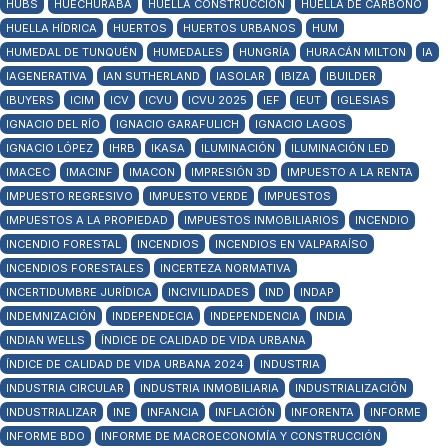
HUBS
HUECHURABA
HUELLA CONSTRUCCIÓN
HUELLA DE CARBONO
HUELLA HÍDRICA
HUERTOS
HUERTOS URBANOS
HUM
HUMEDAL DE TUNQUÉN
HUMEDALES
HUNGRÍA
HURACÁN MILTON
IA
IAGENERATIVA
IAN SUTHERLAND
IASOLAR
IBIZA
IBUILDER
IBUYERS
ICIM
ICV
ICVU
ICVU 2025
IEF
IEUT
IGLESIAS
IGNACIO DEL RÍO
IGNACIO GARAFULICH
IGNACIO LAGOS
IGNACIO LÓPEZ
IHRB
IKASA
ILUMINACIÓN
ILUMINACIÓN LED
IMACEC
IMACINF
IMACON
IMPRESIÓN 3D
IMPUESTO A LA RENTA
IMPUESTO REGRESIVO
IMPUESTO VERDE
IMPUESTOS
IMPUESTOS A LA PROPIEDAD
IMPUESTOS INMOBILIARIOS
INCENDIO
INCENDIO FORESTAL
INCENDIOS
INCENDIOS EN VALPARAÍSO
INCENDIOS FORESTALES
INCERTEZA NORMATIVA
INCERTIDUMBRE JURÍDICA
INCIVILIDADES
IND
INDAP
INDEMNIZACIÓN
INDEPENDECIA
INDEPENDENCIA
INDIA
INDIAN WELLS
ÍNDICE DE CALIDAD DE VIDA URBANA
ÍNDICE DE CALIDAD DE VIDA URBANA 2024
INDUSTRIA
INDUSTRIA CIRCULAR
INDUSTRIA INMOBILIARIA
INDUSTRIALIZACIÓN
INDUSTRIALIZAR
INE
INFANCIA
INFLACIÓN
INFORENTA
INFORME
INFORME BDO
INFORME DE MACROECONOMÍA Y CONSTRUCCIÓN