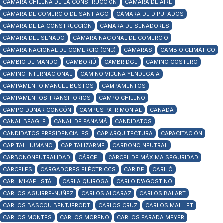
CÁMARA CHILENA DE LA CONSTRUCCIÓN
CÁMARA DE AIRE
CÁMARA DE COMERCIO DE SANTIAGO
CÁMARA DE DIPUTADOS
CÁMARA DE LA CONSTRUCCIÓN
CÁMARA DE SENADORES
CÁMARA DEL SENADO
CÁMARA NACIONAL DE COMERCIO
CÁMARA NACIONAL DE COMERCIO (CNC)
CÁMARAS
CAMBIO CLIMÁTICO
CAMBIO DE MANDO
CAMBORIÚ
CAMBRIDGE
CAMINO COSTERO
CAMINO INTERNACIONAL
CAMINO VICUÑA YENDEGAIA
CAMPAMENTO MANUEL BUSTOS
CAMPAMENTOS
CAMPAMENTOS TRANSITORIOS
CAMPO CHILENO
CAMPO DUNAR CONCÓN
CAMPUS PATRIMONIAL
CANADÁ
CANAL BEAGLE
CANAL DE PANAMÁ
CANDIDATOS
CANDIDATOS PRESIDENCIALES
CAP ARQUITECTURA
CAPACITACIÓN
CAPITAL HUMANO
CAPITALIZARME
CARBONO NEUTRAL
CARBONONEUTRALIDAD
CÁRCEL
CÁRCEL DE MÁXIMA SEGURIDAD
CÁRCELES
CARGADORES ELÉCTRICOS
CARIBE
CARILÓ
CARL MIKAEL STÅL
CARLA QUIROGA
CARLO D'AGOSTINO
CARLOS AGUIRRE-NUÑEZ
CARLOS ALCARAZ
CARLOS BALART
CARLOS BASCOU BENTJERODT
CARLOS CRUZ
CARLOS MAILLET
CARLOS MONTES
CARLOS MORENO
CARLOS PARADA MEYER