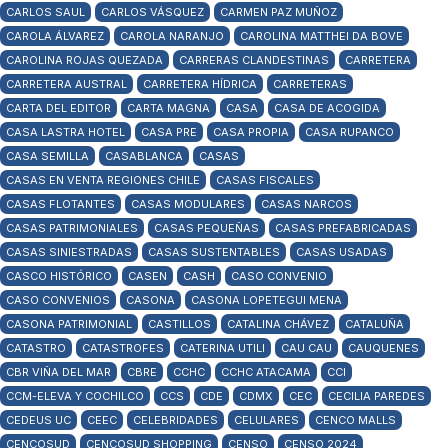
CARLOS SAUL
CARLOS VÁSQUEZ
CARMEN PAZ MUÑOZ
CAROLA ÁLVAREZ
CAROLA NARANJO
CAROLINA MATTHEI DA BOVE
CAROLINA ROJAS QUEZADA
CARRERAS CLANDESTINAS
CARRETERA
CARRETERA AUSTRAL
CARRETERA HÍDRICA
CARRETERAS
CARTA DEL EDITOR
CARTA MAGNA
CASA
CASA DE ACOGIDA
CASA LASTRA HOTEL
CASA PRE
CASA PROPIA
CASA RUPANCO
CASA SEMILLA
CASABLANCA
CASAS
CASAS EN VENTA REGIONES CHILE
CASAS FISCALES
CASAS FLOTANTES
CASAS MODULARES
CASAS NARCOS
CASAS PATRIMONIALES
CASAS PEQUEÑAS
CASAS PREFABRICADAS
CASAS SINIESTRADAS
CASAS SUSTENTABLES
CASAS USADAS
CASCO HISTÓRICO
CASEN
CASH
CASO CONVENIO
CASO CONVENIOS
CASONA
CASONA LOPETEGUI MENA
CASONA PATRIMONIAL
CASTILLOS
CATALINA CHÁVEZ
CATALUÑA
CATASTRO
CATASTROFES
CATERINA UTILI
CAU CAU
CAUQUENES
CBR VIÑA DEL MAR
CBRE
CCHC
CCHC ATACAMA
CCI
CCM-ELEVA Y COCHILCO
CCS
CDE
CDMX
CEC
CECILIA PAREDES
CEDEUS UC
CEEC
CELEBRIDADES
CELULARES
CENCO MALLS
CENCOSUD
CENCOSUD SHOPPING
CENSO
CENSO 2024