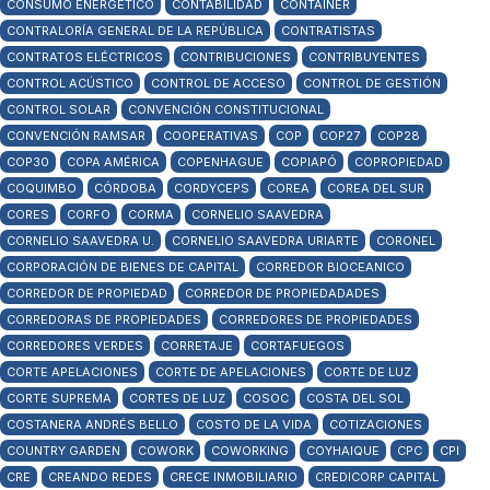
CONSUMO ENERGÉTICO
CONTABILIDAD
CONTAINER
CONTRALORÍA GENERAL DE LA REPÚBLICA
CONTRATISTAS
CONTRATOS ELÉCTRICOS
CONTRIBUCIONES
CONTRIBUYENTES
CONTROL ACÚSTICO
CONTROL DE ACCESO
CONTROL DE GESTIÓN
CONTROL SOLAR
CONVENCIÓN CONSTITUCIONAL
CONVENCIÓN RAMSAR
COOPERATIVAS
COP
COP27
COP28
COP30
COPA AMÉRICA
COPENHAGUE
COPIAPÓ
COPROPIEDAD
COQUIMBO
CÓRDOBA
CORDYCEPS
COREA
COREA DEL SUR
CORES
CORFO
CORMA
CORNELIO SAAVEDRA
CORNELIO SAAVEDRA U.
CORNELIO SAAVEDRA URIARTE
CORONEL
CORPORACIÓN DE BIENES DE CAPITAL
CORREDOR BIOCEANICO
CORREDOR DE PROPIEDAD
CORREDOR DE PROPIEDADADES
CORREDORAS DE PROPIEDADES
CORREDORES DE PROPIEDADES
CORREDORES VERDES
CORRETAJE
CORTAFUEGOS
CORTE APELACIONES
CORTE DE APELACIONES
CORTE DE LUZ
CORTE SUPREMA
CORTES DE LUZ
COSOC
COSTA DEL SOL
COSTANERA ANDRÉS BELLO
COSTO DE LA VIDA
COTIZACIONES
COUNTRY GARDEN
COWORK
COWORKING
COYHAIQUE
CPC
CPI
CRE
CREANDO REDES
CRECE INMOBILIARIO
CREDICORP CAPITAL