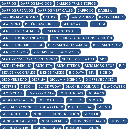
BARRIOS
BARRIOS MÁGICOS
BARRIOS TRANSITORIOS
BARRIOS URBANOS
BARRIOS VERTICALES
BARROCO
BASILEA III
BASURA ELECTRÓNICA
BATUCO
BC
BEATRIZ HEVIA
BEATRIZ MELLA
BEAUMONT
BELÉN SANGUINETTI
BELLAS ARTES
BELLEZA
BENEFICIO TRIBUTARIO
BENEFICIOS FISCALES
BENEFICIOS INMOBILIARIOS
BENEFICIOS PARA LA CONSTRUCCIÓN
BENEFICIOS TRIBUTARIOS
BENJAMÍN ASTABURUAG
BENJAMÍN PÉREZ
BENJAMÍN SIMS
BEST MANAGED COMPANIES
BEST MANAGED COMPANIES 2023
BEST PLACE TO LIVE
BHP
BICENTENARIO UC
BICICLETA
BICICLETEROS
BICIS MOSQUITOS
BID
BIENES NACIONALES
BIENES RAÍCES
BIG DATA
BIM
BIOBÍO
BIODIVERSIDAD
BIOFILIA
BIOLUMINISCENCIA
BIORREMEDIACIÓN
BIOTREN
BITCOIN
BLACK FRIDAY
BLACK INMOBILIARIO
BLACK WEEK
BLOCKCHAIN
BMX FREESTYLE
BOCA JUNIORS
BODEGAS
BODEGAS CLASE A
BODEGAS FLEX
BOETSCH
BOGOTÁ
BOLETA POR CONCEPTO DE ARRIENDO
BOLETÍN LEGAL
BOLIVIA
BOLSA DE CHILE
BONO DE RECONSTRUCCIÓN
BONO PIE
BONOS DE CARBONO
BONOS VERDES
BOOM INMOBILIARIO
BOOMERS
BORDE COSTERO
BOSQUE NATIVO
BOSQUES URBANOS