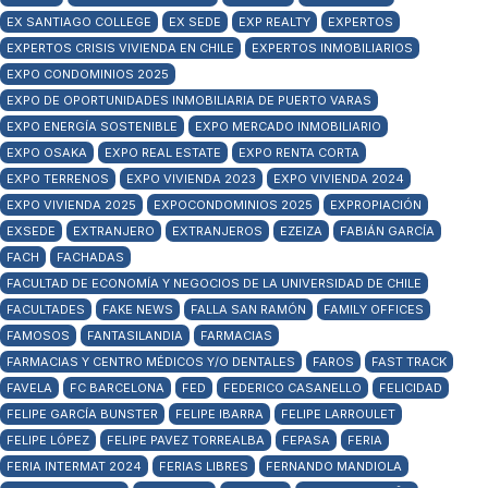
EX SANTIAGO COLLEGE
EX SEDE
EXP REALTY
EXPERTOS
EXPERTOS CRISIS VIVIENDA EN CHILE
EXPERTOS INMOBILIARIOS
EXPO CONDOMINIOS 2025
EXPO DE OPORTUNIDADES INMOBILIARIA DE PUERTO VARAS
EXPO ENERGÍA SOSTENIBLE
EXPO MERCADO INMOBILIARIO
EXPO OSAKA
EXPO REAL ESTATE
EXPO RENTA CORTA
EXPO TERRENOS
EXPO VIVIENDA 2023
EXPO VIVIENDA 2024
EXPO VIVIENDA 2025
EXPOCONDOMINIOS 2025
EXPROPIACIÓN
EXSEDE
EXTRANJERO
EXTRANJEROS
EZEIZA
FABIÁN GARCÍA
FACH
FACHADAS
FACULTAD DE ECONOMÍA Y NEGOCIOS DE LA UNIVERSIDAD DE CHILE
FACULTADES
FAKE NEWS
FALLA SAN RAMÓN
FAMILY OFFICES
FAMOSOS
FANTASILANDIA
FARMACIAS
FARMACIAS Y CENTRO MÉDICOS Y/O DENTALES
FAROS
FAST TRACK
FAVELA
FC BARCELONA
FED
FEDERICO CASANELLO
FELICIDAD
FELIPE GARCÍA BUNSTER
FELIPE IBARRA
FELIPE LARROULET
FELIPE LÓPEZ
FELIPE PAVEZ TORREALBA
FEPASA
FERIA
FERIA INTERMAT 2024
FERIAS LIBRES
FERNANDO MANDIOLA