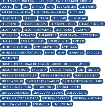
EFICIENCIA ENERGÉTICA DE LA EDIFICACIÓN DE LA UNIÓN EUROPEA
EGIPTO
EIA
EICI
EIFFAGE
EIFS
EJE ALAMEDA
EJE BIOBÍO
EJE NUEVA ALAMEDA
EJE VICUÑA MACKENNA
EL CAMPÍN
EL COLORADO
EL GOLF
EL LOA
EL OLIVAR
EL ROMERAL
EL TENIENTE
ELECCIONES 2023
ELECCIONES 2024
ELECCIONES 2025
ELECTRICIDAD
ELECTROMOVILIDAD
ELIS REGINA
ELLINIKON
ELON MUSK
EMBARGO
EMERGENCIA
EMERGENCIA HABITACIONAL
EMILIA RÍOS
EMILIO VENEGAS
EMILIO VENGAS
EMPLEO
EMPRENDE TU MENTE
EMPRENDIMIENTO
EMPRESAS
EMPRESAS CONSTRUCTORAS
ENAMI
ENAP
ENCHAPES
ENCI 2023
ENCUENTRO
ENCUENTRO NACIONAL DE ADMINISTRADORES DE CONDOMINIOS
ENCUENTRO SMART
ENCUESTA
ENCUESTA CASEN
ENE
ENERGÍA
ENERGÍA NO RENOVABLES
ENERGÍA RENOVABLES
ENERGÍA SÍSMICA
ENERGÍA SOLAR
ENERGÍAS RENOVABLES
ENFRIAMIENTO INMOBILIARIO
ENLACE INMOBILIARIO
ENLOCE 2025
ENRIQUE GARCÍA
ENRIQUE GASTALVER
ENRIQUE MATUSCHKA
ENRIQUE SOTZ
ENTRE LOS OTROS RUBROS
ENTREGA DOMINIOS
ENTREGA INMEDIATA
ENTREGA VIVIENDAS
ENTREVISTA
ENTREVISTAS