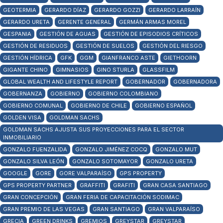
GEOTERMIA
GERARDO DÍAZ
GERARDO GOZZI
GERARDO LARRAÍN
GERARDO URETA
GERENTE GENERAL
GERMÁN ARMAS MOREL
GESPANIA
GESTIÓN DE AGUAS
GESTIÓN DE EPISODIOS CRÍTICOS
GESTIÓN DE RESIDUOS
GESTIÓN DE SUELOS
GESTIÓN DEL RIESGO
GESTIÓN HÍDRICA
GFK
GGM
GIANFRANCO ASTE
GIETHOORN
GIGANTE CHINO
GIMNASIOS
GINO STURLA
GLASSFILM
GLOBAL WEALTH AND LIFESTYLE REPORT
GOBERNADOR
GOBERNADORA
GOBERNANZA
GOBIERNO
GOBIERNO COLOMBIANO
GOBIERNO COMUNAL
GOBIERNO DE CHILE
GOBIERNO ESPAÑOL
GOLDEN VISA
GOLDMAN SACHS
GOLDMAN SACHS AJUSTA SUS PROYECCIONES PARA EL SECTOR
INMOBILIARIO
GONZALO FUENZALIDA
GONZALO JIMÉNEZ COCQ
GONZALO MUT
GONZALO SILVA LEÓN
GONZALO SOTOMAYOR
GONZALO URETA
GOOGLE
GORE
GORE VALPARAÍSO
GPS PROPERTY
GPS PROPERTY PARTNER
GRAFFITI
GRAFITI
GRAN CASA SANTIAGO
GRAN CONCEPCIÓN
GRAN FERIA DE CAPACITACIÓN SODIMAC
GRAN PREMIO DE LAS VEGAS
GRAN SANTIAGO
GRAN VALPARAÍSO
GRECIA
GREEN DRINKS
GREMIOS
GREYSTAR
GREYSTAR