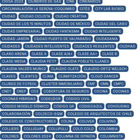
CIGSA 2023
CILINDROS DE GAS
CINE
CINERARIOS
CIRCUNVALACIÓN LA SERENA-COQUIMBO
CITÉS
CITY LAB BIOBÍO
CIUDAD
CIUDAD CICLISTA
CIUDAD CREATIVA
CIUDAD DE LOS 15 MINUTOS
CIUDAD DE MÉXICO
CIUDAD DEL CABO
CIUDAD EMPRESARIAL
CIUDAD FANTASMA
CIUDAD INTELIGENTE
CIUDAD JARDÍN
CIUDAD PUERTO DE VALPARAÍSO
CIUDADANÍA
CIUDADES
CIUDADES INTELIGENTES
CIUDADES RESILENTES
CIUDHAD
CLARO ARENA
CLASE A
CLASE A/A+
CLASE AA+
CLASE B
CLASE MEDIA
CLAUDIA PETIT
CLAUDIA POBLETE ILLANES
CLAUDIA VALDÉS MUÑOZ
CLAUDIO OLATE
CLAUDIO ORTIZ WELSCH
CLAVES
CLIENTES
CLIMA
CLIMATIZACIÓN
CLOUD DANCER
CLUBES DE FÚTBOL
CLUSTER INMOBILIARIO
CMF
CMN
CMPC
CNDT
CNEP
CO2
COBERTURA DE SEGUROS
COCINA
COCINAS
COCINAS HÍBRIDAS
CODEUDOR
CÓDIGO CIVIL
CÓDIGO MODELO SÍSMICO
CÓDIGO QR
CÓDIGOAZUL
COHOUSING
COLABORACIÓN
COLDECO-SQM
COLEGIO DE ARQUITECTOS DE CHILE
COLEGIO DE CONSTRUCTORES
COLINA
COLIVER
COLIVING
COLLIERS
COLLIGUAY
COLLIPULLI
COLO COLO
COLOMBIA
COLORES
COLORES 2024
COLUMNA DE OPINIÓN
COLUMNISTA