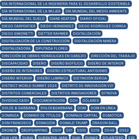
DÍA INTERNACIONAL DE LA INGENIERÍA PARA EL DESARROLLO SOSTENIBLE
DÍA INTERNACIONAL DE LA MUJER
DÍA MUNDIAL DEL MEDIO AMBIENTE
DÍA MUNDIAL DEL SUELO
DIANE KEATON
DIARIO OFICIAL
DIEGO CARPENTIER
DIEGO HERNÁNDEZ
DIEGO RODRÍGUEZ CORREA
DIEGO SIMONETTI
DIETTER RAHMER
DIGITALIZACIÓN
DIGITALIZACIÓN DE LA CONSTRUCCIÓN
DIGITALIZACIÓN MINERA
DIGITALIZADORA
DIPUTADA FLORES
DIRECCIÓN DE OBRAS HIDRÁULICAS EN CABILDO
DIRECCIÓN DEL TRABAJO
DISCAPACIDAD
DISEÑO
DISEÑO BIOFÍLICO
DISEÑO DE INTERIOR
DISEÑO DE INTERIORES
DISEÑO ESTRUCTURAL ANTISISMO
DISEÑO INTERIOR
DISEÑO LUMÍNICO
DISTINCIÓN BERCIA
DISTRICT WORLD SUMMIT 2024
DISTRITO DE INNOVACIÓN V21
DISTRITOS COMERCIALES
DISTRITOS INNOVADORES
DITNOVA
DIVIDENZ CASH
DOCUMENTACIÓN
DOH
DÓLARES
DOLCE & GABBANA
DOLCE&GABBANA
DOM
DOM EN LÍNEA
DOMINGA
DOMINIO DE TÍTULOS
DOMINUS CAPITAL
DOMÓTICA
DON FRANCISCO
DONACIÓN
DONALD TRUMP
DRAGON BALL
DRONES
DROPSHIPPING
DS01
DS1
DS10
DS19
DS49
DS52
DUA LIPA
DUBAI
DUBRAZKA JARA
DUKI
DUNAS
DYLANTERO
E2E