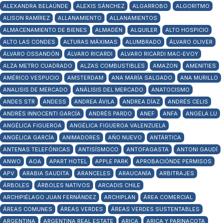
ALEXANDRA BELAÚNDE
ALEXIS SÁNCHEZ
ALGARROBO
ALGORITMO
ALISON RAMÍREZ
ALLANAMIENTO
ALLANAMIENTOS
ALMACENAMIENTO DE BIENES
ALMADÉN
ALQUILER
ALTO HOSPICIO
ALTO LAS CONDES
ALTURAS MÁXIMAS
ALUMBRADO
ÁLVARO OLIVER
ÁLVARO OSSANDÓN
ÁLVARO RICARDI
ALVARO RICARDI MAC-EVOY
ALZA METRO CUADRADO
ALZAS COMBUSTIBLES
AMAZON
AMENITIES
AMÉRICO VESPUCIO
AMSTERDAM
ANA MARÍA SALGADO
ANA MURILLO
ANALISIS DE MERCADO
ANÁLISIS DEL MERCADO
ANATOCISMO
ANDES STR
ANDESS
ANDREA ÁVILA
ANDREA DÍAZ
ANDRÉS CELIS
ANDRÉS INNOCENTI GARCÍA
ANDRÉS PARDO
ANEF
ANFA
ANGELA LU
ANGÉLICA FIGUEROA
ANGÉLICA FIGUEROA VALENZUELA
ANGÉLICA GARCÍA
ANIMADORES
AÑO NUEVO
ANTÁRTICA
ANTENAS TELEFÓNICAS
ANTISÍSMOCO
ANTOFAGASTA
ANTONI GAUDÍ
ANWO
AOA
APART HOTEL
APPLE PARK
APROBACIÓNDE PERMISOS
APV
ARABIA SAUDITA
ARANCELES
ARAUCANÍA
ARBITRAJES
ÁRBOLES
ÁRBOLES NATIVOS
ARCADIS CHILE
ARCHIPIÉLAGO JUAN FERNÁNDEZ
ARCHIPLAN
ÁREA COMERCIAL
ÁREAS COMUNES
ÁREAS VERDES
ÁREAS VERDES SUSTENTABLES
ARGENTINA
ARGENTINA REAL ESTATE
ARICA
ARICA Y PARINACOTA