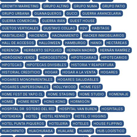
GROWTH MARKETING
GRUPO ALTING
GRUPO NUMA
GRUPO PATIO
GRUPO URBANA
GUANAQUEROS
GUCCI
GUERRA ARANCELARIA
GUERRA COMERCIAL
GUERRA IRÁN
GUEST HOUSE
GÜETOS VERTICALES
GUSTAVO COLLAO
H2V
HABITAGE
HABITALIDAD
HACIENDA
HACINAMIENTO
HACKER INMOBILIARIOS
HALL DE ACCESOS
HALLOWEEN
HAMBURGO
HANOI
HECTÁREAS
HERENCIA
HERIBERTO SEPÚLVED
HERNÁN MADRID
HERNÁN RAMÍREZ
HIDRÓGENO VERDE
HIDROGESTIÓN
HIPOTECARIAS
HIPOTECARIOS
HIPOTECAS
HIPOTECAS DIVISIBLES
HISTORIA Y REAPERTURA
HISTORIAL CREDITICIO
HOGAR
HOGAR A LA VENTA
HOGARES
HOGARES MONOPARENTALES
HOGARES SALUDABLES
HOGARES UNIPERSONALES
HOLLYWOOD
HOME FEST
HOME FEST DE YAPO.CL
HOME STAGING
HOME STUDIO
HOMENAJE
HOMIE
HOMIE RENT
HONG KONG
HORMIGÓN
HOSPITAL DR. SÓTERO DEL RÍO
HOSPITAL VAN BUREN
HOSPITALES
HOTEKERÍA
HOTEL
HOTEL KENNEDY
HOTEL O´HIGGINS
HOTEL PUNTA PIQUEROS
HOTELERÍA
HOTELES
HOUSE FLIPPING
HUACHIPATO
HUACHURABA
HUALAÑE
HUAWEI
HUB LOGÍSTICO