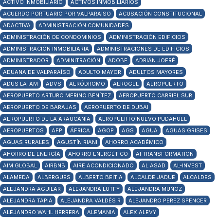
ACTIVO INMOBILIARIO
ACTIVOS INMOBILIARIOS
ACUERDO PORTUARIO POR VALPARAÍSO
ACUSACIÓN CONSTITUCIONAL
ADACTIVA
ADMINISTRACIÓN COMUNIDADES
ADMINISTRACIÓN DE CONDOMINIOS
ADMINISTRACIÓN EDIFICIOS
ADMINISTRACIÓN INMOBILIARIA
ADMINISTRACIONES DE EDIFICIOS
ADMINISTRADOR
ADMINITRACIÓN
ADOBE
ADRIÁN JOFRÉ
ADUANA DE VALPARAÍSO
ADULTO MAYOR
ADULTOS MAYORES
ADUS LATAM
ADVS
AERÓDROMO
AEROGEL
AEROPUERTO
AEROPUERTO ARTURO MERINO BENÍTEZ
AEROPUERTO CARRIEL SUR
AEROPUERTO DE BARAJAS
AEROPUERTO DE DUBAI
AEROPUERTO DE LA ARAUCANÍA
AEROPUERTO NUEVO PUDAHUEL
AEROPUERTOS
AFP
ÁFRICA
AGOP
AGS
AGUA
AGUAS GRISES
AGUAS RURALES
AGUSTÍN RIANI
AHORRO ACADÉMICO
AHORRO DE ENERGÍA
AHORRO ENERGÉTICO
AI TRANSFORMATION
AIM GLOBAL
AIRBNB
AIRE ACONDICIONADO
AL ASAD
AL-INVEST
ALAMEDA
ALBERGUES
ALBERTO BEITIA
ALCALDE JADUE
ALCALDES
ALEJANDRA AGUILAR
ALEJANDRA LUTFY
ALEJANDRA MUÑOZ
ALEJANDRA TAPIA
ALEJANDRA VALDÉS R
ALEJANDRO PEREZ SPENCER
ALEJANDRO WAHL HERRERA
ALEMANIA
ALEX ALEVY