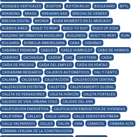
BOSQUES VERTICALES
BOSTON
BOTÓN ROJO
BOULEVARD
BPTL
BRANDING
BRASIL
BREAKING BAD
BRECHA DE GÉNERO
BRECHA DIGITAL
BROKER
BUEN MOMENTO EN EL MERCADO
BUENOS AIRES
BUILD TO RENT
BUILD TO SUIT
BUILD UP 2026
BUILDING INFORMATION MODELING
BUILDINGS
BUILT-TO-RENT
BUIN
BULGARIA
BURBUJA INMOBILIARIA
CABA
CABAÑAS
CABAÑAS PREMIUM
CABILDO
CABLE HUMBOLDT
CABO DE HORNOS
CABRERO
CACHAGUA
CADEM
CAE
CAFETERÍA
CAÍDA
CAÍDA DE PRECIOS
CAÍDA DEL EMPLEO
CAÍDA EN VENTAS
CAIXABANK RESEARCH
CAJEROS AUTOMÁTICOS
CAL Y CANTO
CALAMA
CALDERAS
CALEFACCIÓN
CALEFACCIÓN CENTRAL
CALEFACCIÓN DISTRITAL
CALEFÓN
CALENTAMIENTO GLOBAL
CALETA DE PERSADORES
CALETA HORCÓN
CALETA PORTALES
CALIDAD DE VIDA URBANA CHILE
CALIDAD DEL AIRE
CALIFICACIÓN ENERGÉTICA
CALIFICACIÓN ENERGÉTICA DE VIVIENDAS
CALIFORNIA
CALLAO
CALLE LARGA
CALLE SEBASTIÁN PIÑERA
CALLE VALPARAÍSO
CALLES
CALOR
CAM
CAMACOL
CÁMARA ALTA
CÁMARA CHILENA DE LA CONSTRUCCIÓN