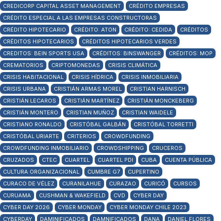
CREDICORP CAPITAL ASSET MANAGEMENT
CRÉDITO EMPRESAS
CRÉDITO ESPECIAL A LAS EMPRESAS CONSTRUCTORAS
CRÉDITO HIPOTECARIO
CRÉDITO: ATON
CRÉDITO: CEDIDA
CRÉDITOS
CRÉDITOS HIPOTECARIOS
CRÉDITOS HIPOTECARIOS VERDES
CREDITOS: BEIN SPORTS USA
CRÉDITOS: BINSWANGER
CRÉDITOS: MOP
CREMATORIOS
CRIPTOMONEDAS
CRISIS CLIMÁTICA
CRISIS HABITACIONAL
CRISIS HÍDRICA
CRISIS INMOBILIARIA
CRISIS URBANA
CRISTIÁN ARMAS MOREL
CRISTIAN HARNISCH
CRISTIÁN LECAROS
CRISTIÁN MARTÍNEZ
CRISTIÁN MONCKEBERG
CRISTIÁN MONTERO
CRISTIAN MUÑOZ
CRISTIAN WAIDELE
CRISTIANO RONALDO
CRISTÓBAL GALBÁN
CRISTÓBAL TORRETTI
CRISTÓBAL URIARTE
CRITERIOS
CROWDFUNDING
CROWDFUNDING INMOBILIARIO
CROWDSHIPPING
CRUCEROS
CRUZADOS
CTEC
CUARTEL
CUARTEL PDI
CUBA
CUENTA PÚBLICA
CULTURA ORGANIZACIONAL
CUMBRE G7
CUPERTINO
CURACO DE VÉLEZ
CURANILAHUE
CURAZAO
CURICÓ
CURSOS
CURUAMA
CUSHMAN & WAKEFIELD
CVD
CYBER DAY
CYBER DAY 2026
CYBER MONDAY
CYBER MONDAY CHILE 2023
CYBERDAY
DAMINIFICADOS
DAMNIFICADOS
DANA
DANIEL FLORES