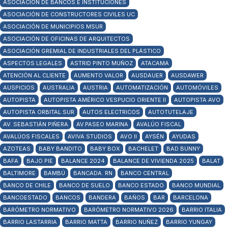
ASOCIACIÓN DE BANCOS E INSTITUCIONES
ASOCIACIÓN DE CONSTRUCTORES CIVILES UC
ASOCIACIÓN DE MUNICIPIOS MSUR
ASOCIACIÓN DE OFICINAS DE ARQUITECTOS
ASOCIACIÓN GREMIAL DE INDUSTRIALES DEL PLÁSTICO
ASPECTOS LEGALES
ASTRID PINTO MUÑOZ
ATACAMA
ATENCIÓN AL CLIENTE
AUMENTO VALOR
AUSDAUER
AUSDAWER
AUSPICIOS
AUSTRALIA
AUSTRIA
AUTOMATIZACIÓN
AUTOMÓVILES
AUTOPISTA
AUTOPISTA AMÉRICO VESPUCIO ORIENTE II
AUTOPISTA AVO
AUTOPISTA ORBITAL SUR
AUTOS ELECTRICOS
AUTOTUTELAJE
AV. SEBASTIÁN PIÑERA
AV.PASEO MARINA
AVALÚO FISCAL
AVALÚOS FISCALES
AVIVA STUDIOS
AVO II
AYSÉN
AYUDAS
AZOTEAS
BABY BANDITO
BABY BOX
BACHELET
BAD BUNNY
BAFA
BAJO PIE
BALANCE 2024
BALANCE DE VIVIENDA 2025
BALAT
BALTIMORE
BAMBÚ
BANCADA. RN
BANCO CENTRAL
BANCO DE CHILE
BANCO DE SUELO
BANCO ESTADO
BANCO MUNDIAL
BANCOESTADO
BANCOS
BANDERA
BAÑOS
BAR
BARCELONA
BARÓMETRO NORMATIVO
BARÓMETRO NORMATIVO 2026
BARRIO ITALIA
BARRIO LASTARRIA
BARRIO MATTA
BARRIO NUÑEZ
BARRIO YUNGAY