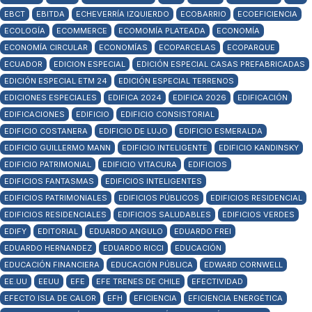
EBCT
EBITDA
ECHEVERRÍA IZQUIERDO
ECOBARRIO
ECOEFICIENCIA
ECOLOGÍA
ECOMMERCE
ECOMOMÍA PLATEADA
ECONOMÍA
ECONOMÍA CIRCULAR
ECONOMÍAS
ECOPARCELAS
ECOPARQUE
ECUADOR
EDICION ESPECIAL
EDICIÓN ESPECIAL CASAS PREFABRICADAS
EDICIÓN ESPECIAL ETM 24
EDICIÓN ESPECIAL TERRENOS
EDICIONES ESPECIALES
EDIFICA 2024
EDIFICA 2026
EDIFICACIÓN
EDIFICACIONES
EDIFICIO
EDIFICIO CONSISTORIAL
EDIFICIO COSTANERA
EDIFICIO DE LUJO
EDIFICIO ESMERALDA
EDIFICIO GUILLERMO MANN
EDIFICIO INTELIGENTE
EDIFICIO KANDINSKY
EDIFICIO PATRIMONIAL
EDIFICIO VITACURA
EDIFICIOS
EDIFICIOS FANTASMAS
EDIFICIOS INTELIGENTES
EDIFICIOS PATRIMONIALES
EDIFICIOS PÚBLICOS
EDIFICIOS RESIDENCIAL
EDIFICIOS RESIDENCIALES
EDIFICIOS SALUDABLES
EDIFICIOS VERDES
EDIFY
EDITORIAL
EDUARDO ANGULO
EDUARDO FREI
EDUARDO HERNANDEZ
EDUARDO RICCI
EDUCACIÓN
EDUCACIÓN FINANCIERA
EDUCACIÓN PÚBLICA
EDWARD CORNWELL
EE.UU
EEUU
EFE
EFE TRENES DE CHILE
EFECTIVIDAD
EFECTO ISLA DE CALOR
EFH
EFICIENCIA
EFICIENCIA ENERGÉTICA