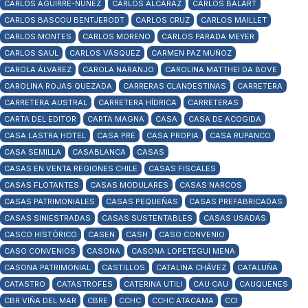
CARLOS AGUIRRE-NUÑEZ
CARLOS ALCARAZ
CARLOS BALART
CARLOS BASCOU BENTJERODT
CARLOS CRUZ
CARLOS MAILLET
CARLOS MONTES
CARLOS MORENO
CARLOS PARADA MEYER
CARLOS SAUL
CARLOS VÁSQUEZ
CARMEN PAZ MUÑOZ
CAROLA ÁLVAREZ
CAROLA NARANJO
CAROLINA MATTHEI DA BOVE
CAROLINA ROJAS QUEZADA
CARRERAS CLANDESTINAS
CARRETERA
CARRETERA AUSTRAL
CARRETERA HÍDRICA
CARRETERAS
CARTA DEL EDITOR
CARTA MAGNA
CASA
CASA DE ACOGIDA
CASA LASTRA HOTEL
CASA PRE
CASA PROPIA
CASA RUPANCO
CASA SEMILLA
CASABLANCA
CASAS
CASAS EN VENTA REGIONES CHILE
CASAS FISCALES
CASAS FLOTANTES
CASAS MODULARES
CASAS NARCOS
CASAS PATRIMONIALES
CASAS PEQUEÑAS
CASAS PREFABRICADAS
CASAS SINIESTRADAS
CASAS SUSTENTABLES
CASAS USADAS
CASCO HISTÓRICO
CASEN
CASH
CASO CONVENIO
CASO CONVENIOS
CASONA
CASONA LOPETEGUI MENA
CASONA PATRIMONIAL
CASTILLOS
CATALINA CHÁVEZ
CATALUÑA
CATASTRO
CATASTROFES
CATERINA UTILI
CAU CAU
CAUQUENES
CBR VIÑA DEL MAR
CBRE
CCHC
CCHC ATACAMA
CCI