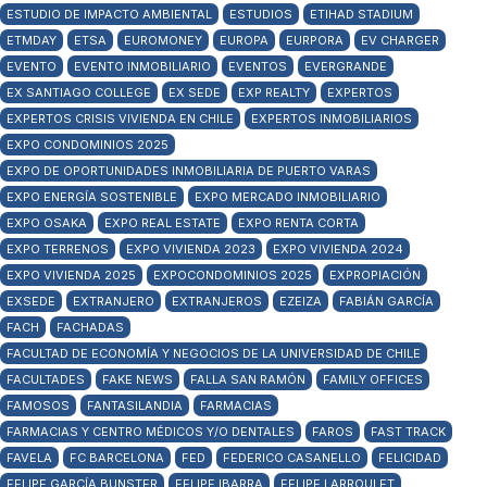
ESTUDIO DE IMPACTO AMBIENTAL
ESTUDIOS
ETIHAD STADIUM
ETMDAY
ETSA
EUROMONEY
EUROPA
EURPORA
EV CHARGER
EVENTO
EVENTO INMOBILIARIO
EVENTOS
EVERGRANDE
EX SANTIAGO COLLEGE
EX SEDE
EXP REALTY
EXPERTOS
EXPERTOS CRISIS VIVIENDA EN CHILE
EXPERTOS INMOBILIARIOS
EXPO CONDOMINIOS 2025
EXPO DE OPORTUNIDADES INMOBILIARIA DE PUERTO VARAS
EXPO ENERGÍA SOSTENIBLE
EXPO MERCADO INMOBILIARIO
EXPO OSAKA
EXPO REAL ESTATE
EXPO RENTA CORTA
EXPO TERRENOS
EXPO VIVIENDA 2023
EXPO VIVIENDA 2024
EXPO VIVIENDA 2025
EXPOCONDOMINIOS 2025
EXPROPIACIÓN
EXSEDE
EXTRANJERO
EXTRANJEROS
EZEIZA
FABIÁN GARCÍA
FACH
FACHADAS
FACULTAD DE ECONOMÍA Y NEGOCIOS DE LA UNIVERSIDAD DE CHILE
FACULTADES
FAKE NEWS
FALLA SAN RAMÓN
FAMILY OFFICES
FAMOSOS
FANTASILANDIA
FARMACIAS
FARMACIAS Y CENTRO MÉDICOS Y/O DENTALES
FAROS
FAST TRACK
FAVELA
FC BARCELONA
FED
FEDERICO CASANELLO
FELICIDAD
FELIPE GARCÍA BUNSTER
FELIPE IBARRA
FELIPE LARROULET