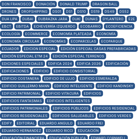
DON FRANCISCO
DONACIÓN
DONALD TRUMP
DRAGON BALL
DRONES
DROPSHIPPING
DS01
DS1
DS10
DS19
DS49
DS52
DUA LIPA
DUBAI
DUBRAZKA JARA
DUKI
DUNAS
DYLANTERO
E2E
EBCT
EBITDA
ECHEVERRÍA IZQUIERDO
ECOBARRIO
ECOEFICIENCIA
ECOLOGÍA
ECOMMERCE
ECOMOMÍA PLATEADA
ECONOMÍA
ECONOMÍA CIRCULAR
ECONOMÍAS
ECOPARCELAS
ECOPARQUE
ECUADOR
EDICION ESPECIAL
EDICIÓN ESPECIAL CASAS PREFABRICADAS
EDICIÓN ESPECIAL ETM 24
EDICIÓN ESPECIAL TERRENOS
EDICIONES ESPECIALES
EDIFICA 2024
EDIFICA 2026
EDIFICACIÓN
EDIFICACIONES
EDIFICIO
EDIFICIO CONSISTORIAL
EDIFICIO COSTANERA
EDIFICIO DE LUJO
EDIFICIO ESMERALDA
EDIFICIO GUILLERMO MANN
EDIFICIO INTELIGENTE
EDIFICIO KANDINSKY
EDIFICIO PATRIMONIAL
EDIFICIO VITACURA
EDIFICIOS
EDIFICIOS FANTASMAS
EDIFICIOS INTELIGENTES
EDIFICIOS PATRIMONIALES
EDIFICIOS PÚBLICOS
EDIFICIOS RESIDENCIAL
EDIFICIOS RESIDENCIALES
EDIFICIOS SALUDABLES
EDIFICIOS VERDES
EDIFY
EDITORIAL
EDUARDO ANGULO
EDUARDO FREI
EDUARDO HERNANDEZ
EDUARDO RICCI
EDUCACIÓN
EDUCACIÓN FINANCIERA
EDUCACIÓN PÚBLICA
EDWARD CORNWELL