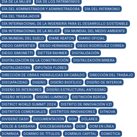
DÍA DE LA MUJER
DÍA DE LOS PATRIMONIOS
DÍA DEL ADMINISTRADOR Y ADMINISTRADORA
DÍA DEL PATRIMONIO
DÍA DEL TRABAJADOR
DÍA INTERNACIONAL DE LA INGENIERÍA PARA EL DESARROLLO SOSTENIBLE
DÍA INTERNACIONAL DE LA MUJER
DÍA MUNDIAL DEL MEDIO AMBIENTE
DÍA MUNDIAL DEL SUELO
DIANE KEATON
DIARIO OFICIAL
DIEGO CARPENTIER
DIEGO HERNÁNDEZ
DIEGO RODRÍGUEZ CORREA
DIEGO SIMONETTI
DIETTER RAHMER
DIGITALIZACIÓN
DIGITALIZACIÓN DE LA CONSTRUCCIÓN
DIGITALIZACIÓN MINERA
DIGITALIZADORA
DIPUTADA FLORES
DIRECCIÓN DE OBRAS HIDRÁULICAS EN CABILDO
DIRECCIÓN DEL TRABAJO
DISCAPACIDAD
DISEÑO
DISEÑO BIOFÍLICO
DISEÑO DE INTERIOR
DISEÑO DE INTERIORES
DISEÑO ESTRUCTURAL ANTISISMO
DISEÑO INTERIOR
DISEÑO LUMÍNICO
DISTINCIÓN BERCIA
DISTRICT WORLD SUMMIT 2024
DISTRITO DE INNOVACIÓN V21
DISTRITOS COMERCIALES
DISTRITOS INNOVADORES
DITNOVA
DIVIDENZ CASH
DOCUMENTACIÓN
DOH
DÓLARES
DOLCE & GABBANA
DOLCE&GABBANA
DOM
DOM EN LÍNEA
DOMINGA
DOMINIO DE TÍTULOS
DOMINUS CAPITAL
DOMÓTICA