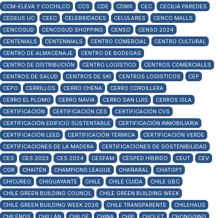
CCM-ELEVA Y COCHILCO
CCS
CDE
CDMX
CEC
CECILIA PAREDES
CEDEUS UC
CEEC
CELEBRIDADES
CELULARES
CENCO MALLS
CENCOSUD
CENCOSUD SHOPPING
CENSO
CENSO 2024
CENTENIALS
CENTENNIALS
CENTRO COMERCIAL
CENTRO CULTURAL
CENTRO DE ALMACENAJE
CENTRO DE BODEGAS
CENTRO DE DISTRIBUCIÓN
CENTRO LOGÍSTICO
CENTROS COMERCIALES
CENTROS DE SALUD
CENTROS DE SKI
CENTROS LOGISTICOS
CEP
CEPO
CERRILLOS
CERRO CHENA
CERRO CORDILLERA
CERRO EL PLOMO
CERRO NAVIA
CERRO SAN LUIS
CERROS ISLA
CERTIFICACIÓN
CERTIFICACIÓN CES
CERTIFICACIÓN CVS
CERTIFICACIÓN EDIFICIO SUSTENTABLE
CERTIFICACIÓN INMOBILIARIA
CERTIFICACIÓN LEED
CERTIFICACIÓN TÉRMICA
CERTIFICACIÓN VERDE
CERTIFICACIONES DE LA MADERA
CERTIFICACIONES DE SOSTENIBILIDAD
CES
CES 2023
CES 2024
CESFAM
CÉSPED HÍBRIDO
CEUT
CEV
CGR
CHAITÉN
CHAMPIONS LEAGUE
CHAÑARAL
CHATGPT
CHICUREO
CHIGUAYANTE
CHILE
CHILE CUIDA
CHILE GBC
CHILE GREEN BUILDING COUNCIL
CHILE GREEN BUILDING WEEK
CHILE GREEN BUILDING WEEK 2026
CHILE TRANSPARENTE
CHILEHAUS
CHILENOS
CHILLÁN
CHILOÉ
CHINA
CHIP
CHOLET
CHONGQING