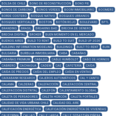
BOLSA DE CHILE
BONO DE RECONSTRUCCIÓN
BONO PIE
BONOS DE CARBONO
BONOS VERDES
BOOM INMOBILIARIO
BOOMERS
BORDE COSTERO
BOSQUE NATIVO
BOSQUES URBANOS
BOSQUES VERTICALES
BOSTON
BOTÓN ROJO
BOULEVARD
BPTL
BRANDING
BRASIL
BREAKING BAD
BRECHA DE GÉNERO
BRECHA DIGITAL
BROKER
BUEN MOMENTO EN EL MERCADO
BUENOS AIRES
BUILD TO RENT
BUILD TO SUIT
BUILD UP 2026
BUILDING INFORMATION MODELING
BUILDINGS
BUILT-TO-RENT
BUIN
BULGARIA
BURBUJA INMOBILIARIA
CABA
CABAÑAS
CABAÑAS PREMIUM
CABILDO
CABLE HUMBOLDT
CABO DE HORNOS
CABRERO
CACHAGUA
CADEM
CAE
CAFETERÍA
CAÍDA
CAÍDA DE PRECIOS
CAÍDA DEL EMPLEO
CAÍDA EN VENTAS
CAIXABANK RESEARCH
CAJEROS AUTOMÁTICOS
CAL Y CANTO
CALAMA
CALDERAS
CALEFACCIÓN
CALEFACCIÓN CENTRAL
CALEFACCIÓN DISTRITAL
CALEFÓN
CALENTAMIENTO GLOBAL
CALETA DE PERSADORES
CALETA HORCÓN
CALETA PORTALES
CALIDAD DE VIDA URBANA CHILE
CALIDAD DEL AIRE
CALIFICACIÓN ENERGÉTICA
CALIFICACIÓN ENERGÉTICA DE VIVIENDAS
CALIFORNIA
CALLAO
CALLE LARGA
CALLE SEBASTIÁN PIÑERA