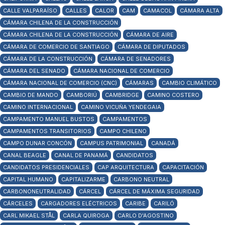
CALLE VALPARAÍSO
CALLES
CALOR
CAM
CAMACOL
CÁMARA ALTA
CÁMARA CHILENA DE LA CONSTRUCCIÓN
CÁMARA CHILENA DE LA CONSTRUCCIÓN
CÁMARA DE AIRE
CÁMARA DE COMERCIO DE SANTIAGO
CÁMARA DE DIPUTADOS
CÁMARA DE LA CONSTRUCCIÓN
CÁMARA DE SENADORES
CÁMARA DEL SENADO
CÁMARA NACIONAL DE COMERCIO
CÁMARA NACIONAL DE COMERCIO (CNC)
CÁMARAS
CAMBIO CLIMÁTICO
CAMBIO DE MANDO
CAMBORIÚ
CAMBRIDGE
CAMINO COSTERO
CAMINO INTERNACIONAL
CAMINO VICUÑA YENDEGAIA
CAMPAMENTO MANUEL BUSTOS
CAMPAMENTOS
CAMPAMENTOS TRANSITORIOS
CAMPO CHILENO
CAMPO DUNAR CONCÓN
CAMPUS PATRIMONIAL
CANADÁ
CANAL BEAGLE
CANAL DE PANAMÁ
CANDIDATOS
CANDIDATOS PRESIDENCIALES
CAP ARQUITECTURA
CAPACITACIÓN
CAPITAL HUMANO
CAPITALIZARME
CARBONO NEUTRAL
CARBONONEUTRALIDAD
CÁRCEL
CÁRCEL DE MÁXIMA SEGURIDAD
CÁRCELES
CARGADORES ELÉCTRICOS
CARIBE
CARILÓ
CARL MIKAEL STÅL
CARLA QUIROGA
CARLO D'AGOSTINO