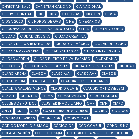
CHRISTIAN BALE
CHRISTIAN CANCINO
CIA NACIONAL
CIBERSEGURIDAD
CIC
CICA
CICLOVÍAS
CIGIDEN
CIGSA
CIGSA 2023
CILINDROS DE GAS
CINE
CINERARIOS
CIRCUNVALACIÓN LA SERENA-COQUIMBO
CITÉS
CITY LAB BIOBÍO
CIUDAD
CIUDAD CICLISTA
CIUDAD CREATIVA
CIUDAD DE LOS 15 MINUTOS
CIUDAD DE MÉXICO
CIUDAD DEL CABO
CIUDAD EMPRESARIAL
CIUDAD FANTASMA
CIUDAD INTELIGENTE
CIUDAD JARDÍN
CIUDAD PUERTO DE VALPARAÍSO
CIUDADANÍA
CIUDADES
CIUDADES INTELIGENTES
CIUDADES RESILENTES
CIUDHAD
CLARO ARENA
CLASE A
CLASE A/A+
CLASE AA+
CLASE B
CLASE MEDIA
CLAUDIA PETIT
CLAUDIA POBLETE ILLANES
CLAUDIA VALDÉS MUÑOZ
CLAUDIO OLATE
CLAUDIO ORTIZ WELSCH
CLAVES
CLIENTES
CLIMA
CLIMATIZACIÓN
CLOUD DANCER
CLUBES DE FÚTBOL
CLUSTER INMOBILIARIO
CMF
CMN
CMPC
CNDT
CNEP
CO2
COBERTURA DE SEGUROS
COCINA
COCINAS
COCINAS HÍBRIDAS
CODEUDOR
CÓDIGO CIVIL
CÓDIGO MODELO SÍSMICO
CÓDIGO QR
CÓDIGOAZUL
COHOUSING
COLABORACIÓN
COLDECO-SQM
COLEGIO DE ARQUITECTOS DE CHILE