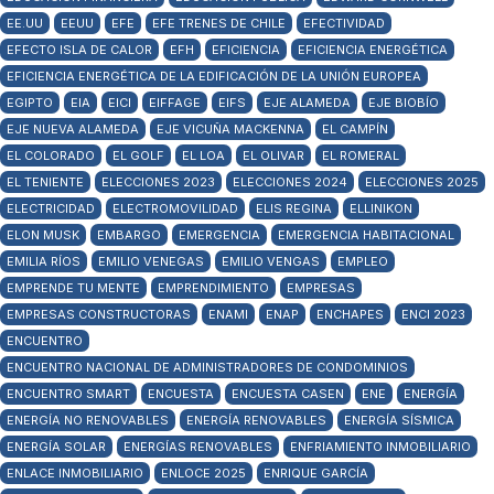
EE.UU
EEUU
EFE
EFE TRENES DE CHILE
EFECTIVIDAD
EFECTO ISLA DE CALOR
EFH
EFICIENCIA
EFICIENCIA ENERGÉTICA
EFICIENCIA ENERGÉTICA DE LA EDIFICACIÓN DE LA UNIÓN EUROPEA
EGIPTO
EIA
EICI
EIFFAGE
EIFS
EJE ALAMEDA
EJE BIOBÍO
EJE NUEVA ALAMEDA
EJE VICUÑA MACKENNA
EL CAMPÍN
EL COLORADO
EL GOLF
EL LOA
EL OLIVAR
EL ROMERAL
EL TENIENTE
ELECCIONES 2023
ELECCIONES 2024
ELECCIONES 2025
ELECTRICIDAD
ELECTROMOVILIDAD
ELIS REGINA
ELLINIKON
ELON MUSK
EMBARGO
EMERGENCIA
EMERGENCIA HABITACIONAL
EMILIA RÍOS
EMILIO VENEGAS
EMILIO VENGAS
EMPLEO
EMPRENDE TU MENTE
EMPRENDIMIENTO
EMPRESAS
EMPRESAS CONSTRUCTORAS
ENAMI
ENAP
ENCHAPES
ENCI 2023
ENCUENTRO
ENCUENTRO NACIONAL DE ADMINISTRADORES DE CONDOMINIOS
ENCUENTRO SMART
ENCUESTA
ENCUESTA CASEN
ENE
ENERGÍA
ENERGÍA NO RENOVABLES
ENERGÍA RENOVABLES
ENERGÍA SÍSMICA
ENERGÍA SOLAR
ENERGÍAS RENOVABLES
ENFRIAMIENTO INMOBILIARIO
ENLACE INMOBILIARIO
ENLOCE 2025
ENRIQUE GARCÍA