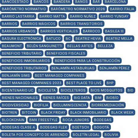
BANCOESTADO
BANCOS
BANDERA
BAÑOS
BAR
BARCELONA
BARÓMETRO NORMATIVO
BARÓMETRO NORMATIVO 2026
BARRIO ITALIA
BARRIO LASTARRIA
BARRIO MATTA
BARRIO NUÑEZ
BARRIO YUNGAY
BARRIOS
BARRIOS MÁGICOS
BARRIOS TRANSITORIOS
BARRIOS URBANOS
BARRIOS VERTICALES
BARROCO
BASILEA III
BASURA ELECTRÓNICA
BATUCO
BC
BEATRIZ HEVIA
BEATRIZ MELLA
BEAUMONT
BELÉN SANGUINETTI
BELLAS ARTES
BELLEZA
BENEFICIO TRIBUTARIO
BENEFICIOS FISCALES
BENEFICIOS INMOBILIARIOS
BENEFICIOS PARA LA CONSTRUCCIÓN
BENEFICIOS TRIBUTARIOS
BENJAMÍN ASTABURUAG
BENJAMÍN PÉREZ
BENJAMÍN SIMS
BEST MANAGED COMPANIES
BEST MANAGED COMPANIES 2023
BEST PLACE TO LIVE
BHP
BICENTENARIO UC
BICICLETA
BICICLETEROS
BICIS MOSQUITOS
BID
BIENES NACIONALES
BIENES RAÍCES
BIG DATA
BIM
BIOBÍO
BIODIVERSIDAD
BIOFILIA
BIOLUMINISCENCIA
BIORREMEDIACIÓN
BIOTREN
BITCOIN
BLACK FRIDAY
BLACK INMOBILIARIO
BLACK WEEK
BLOCKCHAIN
BMX FREESTYLE
BOCA JUNIORS
BODEGAS
BODEGAS CLASE A
BODEGAS FLEX
BOETSCH
BOGOTÁ
BOLETA POR CONCEPTO DE ARRIENDO
BOLETÍN LEGAL
BOLIVIA