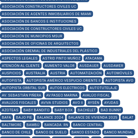
ASOCIACIÓN CONSTRUCTORES CIVILES UC
ASOCIACIÓN DE AGENTES INMOBILIARIOS DE MIAMI
ASOCIACIÓN DE BANCOS E INSTITUCIONES
ASOCIACIÓN DE CONSTRUCTORES CIVILES UC
ASOCIACIÓN DE MUNICIPIOS MSUR
ASOCIACIÓN DE OFICINAS DE ARQUITECTOS
ASOCIACIÓN GREMIAL DE INDUSTRIALES DEL PLÁSTICO
ASPECTOS LEGALES
ASTRID PINTO MUÑOZ
ATACAMA
ATENCIÓN AL CLIENTE
AUMENTO VALOR
AUSDAUER
AUSDAWER
AUSPICIOS
AUSTRALIA
AUSTRIA
AUTOMATIZACIÓN
AUTOMÓVILES
AUTOPISTA
AUTOPISTA AMÉRICO VESPUCIO ORIENTE II
AUTOPISTA AVO
AUTOPISTA ORBITAL SUR
AUTOS ELECTRICOS
AUTOTUTELAJE
AV. SEBASTIÁN PIÑERA
AV.PASEO MARINA
AVALÚO FISCAL
AVALÚOS FISCALES
AVIVA STUDIOS
AVO II
AYSÉN
AYUDAS
AZOTEAS
BABY BANDITO
BABY BOX
BACHELET
BAD BUNNY
BAFA
BAJO PIE
BALANCE 2024
BALANCE DE VIVIENDA 2025
BALAT
BALTIMORE
BAMBÚ
BANCADA. RN
BANCO CENTRAL
BANCO DE CHILE
BANCO DE SUELO
BANCO ESTADO
BANCO MUNDIAL