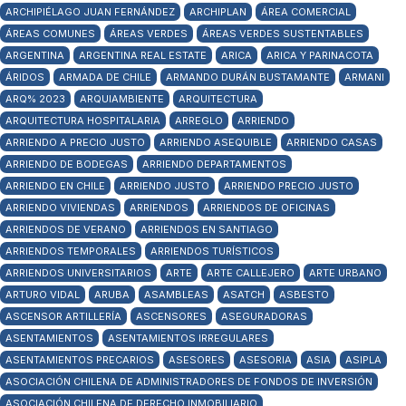
ARCHIPIÉLAGO JUAN FERNÁNDEZ
ARCHIPLAN
ÁREA COMERCIAL
ÁREAS COMUNES
ÁREAS VERDES
ÁREAS VERDES SUSTENTABLES
ARGENTINA
ARGENTINA REAL ESTATE
ARICA
ARICA Y PARINACOTA
ÁRIDOS
ARMADA DE CHILE
ARMANDO DURÁN BUSTAMANTE
ARMANI
ARQ% 2023
ARQUIAMBIENTE
ARQUITECTURA
ARQUITECTURA HOSPITALARIA
ARREGLO
ARRIENDO
ARRIENDO A PRECIO JUSTO
ARRIENDO ASEQUIBLE
ARRIENDO CASAS
ARRIENDO DE BODEGAS
ARRIENDO DEPARTAMENTOS
ARRIENDO EN CHILE
ARRIENDO JUSTO
ARRIENDO PRECIO JUSTO
ARRIENDO VIVIENDAS
ARRIENDOS
ARRIENDOS DE OFICINAS
ARRIENDOS DE VERANO
ARRIENDOS EN SANTIAGO
ARRIENDOS TEMPORALES
ARRIENDOS TURÍSTICOS
ARRIENDOS UNIVERSITARIOS
ARTE
ARTE CALLEJERO
ARTE URBANO
ARTURO VIDAL
ARUBA
ASAMBLEAS
ASATCH
ASBESTO
ASCENSOR ARTILLERÍA
ASCENSORES
ASEGURADORAS
ASENTAMIENTOS
ASENTAMIENTOS IRREGULARES
ASENTAMIENTOS PRECARIOS
ASESORES
ASESORIA
ASIA
ASIPLA
ASOCIACIÓN CHILENA DE ADMINISTRADORES DE FONDOS DE INVERSIÓN
ASOCIACIÓN CHILENA DE DERECHO INMOBILIARIO