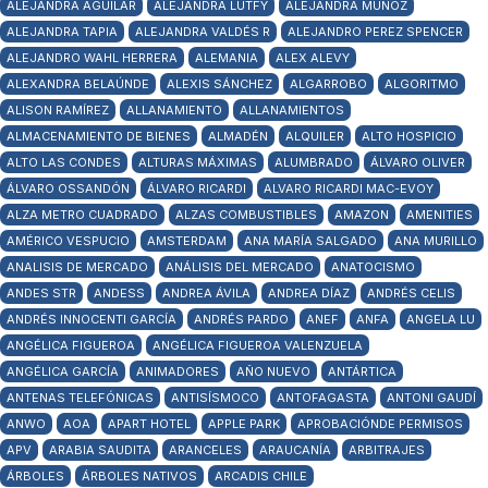
ALEJANDRA AGUILAR
ALEJANDRA LUTFY
ALEJANDRA MUÑOZ
ALEJANDRA TAPIA
ALEJANDRA VALDÉS R
ALEJANDRO PEREZ SPENCER
ALEJANDRO WAHL HERRERA
ALEMANIA
ALEX ALEVY
ALEXANDRA BELAÚNDE
ALEXIS SÁNCHEZ
ALGARROBO
ALGORITMO
ALISON RAMÍREZ
ALLANAMIENTO
ALLANAMIENTOS
ALMACENAMIENTO DE BIENES
ALMADÉN
ALQUILER
ALTO HOSPICIO
ALTO LAS CONDES
ALTURAS MÁXIMAS
ALUMBRADO
ÁLVARO OLIVER
ÁLVARO OSSANDÓN
ÁLVARO RICARDI
ALVARO RICARDI MAC-EVOY
ALZA METRO CUADRADO
ALZAS COMBUSTIBLES
AMAZON
AMENITIES
AMÉRICO VESPUCIO
AMSTERDAM
ANA MARÍA SALGADO
ANA MURILLO
ANALISIS DE MERCADO
ANÁLISIS DEL MERCADO
ANATOCISMO
ANDES STR
ANDESS
ANDREA ÁVILA
ANDREA DÍAZ
ANDRÉS CELIS
ANDRÉS INNOCENTI GARCÍA
ANDRÉS PARDO
ANEF
ANFA
ANGELA LU
ANGÉLICA FIGUEROA
ANGÉLICA FIGUEROA VALENZUELA
ANGÉLICA GARCÍA
ANIMADORES
AÑO NUEVO
ANTÁRTICA
ANTENAS TELEFÓNICAS
ANTISÍSMOCO
ANTOFAGASTA
ANTONI GAUDÍ
ANWO
AOA
APART HOTEL
APPLE PARK
APROBACIÓNDE PERMISOS
APV
ARABIA SAUDITA
ARANCELES
ARAUCANÍA
ARBITRAJES
ÁRBOLES
ÁRBOLES NATIVOS
ARCADIS CHILE