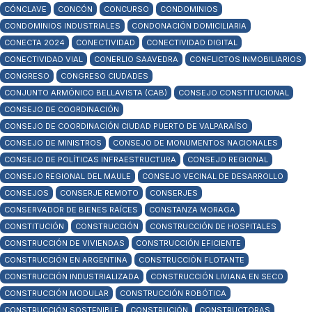
CÓNCLAVE
CONCÓN
CONCURSO
CONDOMINIOS
CONDOMINIOS INDUSTRIALES
CONDONACIÓN DOMICILIARIA
CONECTA 2024
CONECTIVIDAD
CONECTIVIDAD DIGITAL
CONECTIVIDAD VIAL
CONERLIO SAAVEDRA
CONFLICTOS INMOBILIARIOS
CONGRESO
CONGRESO CIUDADES
CONJUNTO ARMÓNICO BELLAVISTA (CAB)
CONSEJO CONSTITUCIONAL
CONSEJO DE COORDINACIÓN
CONSEJO DE COORDINACIÓN CIUDAD PUERTO DE VALPARAÍSO
CONSEJO DE MINISTROS
CONSEJO DE MONUMENTOS NACIONALES
CONSEJO DE POLÍTICAS INFRAESTRUCTURA
CONSEJO REGIONAL
CONSEJO REGIONAL DEL MAULE
CONSEJO VECINAL DE DESARROLLO
CONSEJOS
CONSERJE REMOTO
CONSERJES
CONSERVADOR DE BIENES RAÍCES
CONSTANZA MORAGA
CONSTITUCIÓN
CONSTRUCCIÓN
CONSTRUCCIÓN DE HOSPITALES
CONSTRUCCIÓN DE VIVIENDAS
CONSTRUCCIÓN EFICIENTE
CONSTRUCCIÓN EN ARGENTINA
CONSTRUCCIÓN FLOTANTE
CONSTRUCCIÓN INDUSTRIALIZADA
CONSTRUCCIÓN LIVIANA EN SECO
CONSTRUCCIÓN MODULAR
CONSTRUCCIÓN ROBÓTICA
CONSTRUCCIÓN SOSTENIBLE
CONSTRUCIÓN
CONSTRUCTORAS