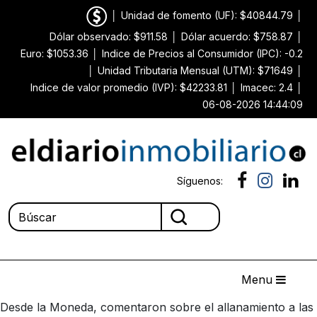
│
Unidad de fomento (UF): $40844.79
│
Dólar observado: $911.58
│
Dólar acuerdo: $758.87
│
Euro: $1053.36
│
Indice de Precios al Consumidor (IPC): -0.2
│
Unidad Tributaria Mensual (UTM): $71649
│
Indice de valor promedio (IVP): $42233.81
│
Imacec: 2.4
│
06-08-2026 14:44:09
Síguenos:
Menu
Desde la Moneda, comentaron sobre el allanamiento a las