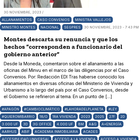
30 NOVIEMBRE, 2023 /
ALLANAMIENTOS
CASO CONVENIOS
MINISTRA VALLEJOS
MINISTRO MONTES
NACIONAL
SEGPRES
30 NOVIEMBRE, 2023 - 7:43 PM
Montes descarta su renuncia y que los
hechos “corresponden a funcionario del
gobierno anterior”
Desde la Moneda, comentaron sobre el allanamiento a las
oficinas del Minvu en el marco de las diligencias por el Caso
Convenios. Por: Redacción EDI Tras haberse conocido los
allanamientos en diversas oficinas del Ministerio de Vivienda y
Urbanismo a lo largo del país por el Caso Convenios, desde
el Gobierno se refirieron al tema. En un punto de […]
#APAGÓN
#CAMBIOCLIMÁTICO
#LAHORADELPLANETA
#LEY
#QUIEROMIBARRIO
18/O
1RA VIVIENDA
2023
2025
27F
2D
3.000 UF
3D
3G OFFICE
4.000 UF
8M
A&G
A+ENERGÍA
AARHUS
ABIF
ACADEMIA INMOBILIARIA
ACADES
ACCESIBILIDAD UNIVERSAL
ACCESO A LA VIVIENDA
ACCESO A VIVIENDA