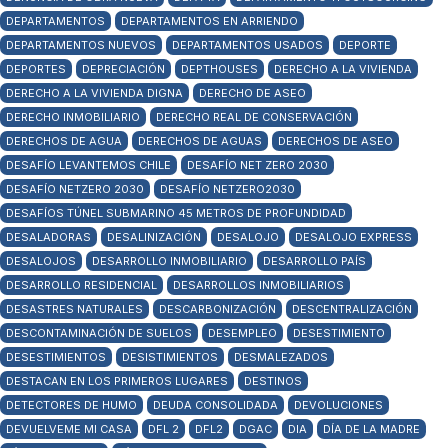
DEPARTAMENTOS
DEPARTAMENTOS EN ARRIENDO
DEPARTAMENTOS NUEVOS
DEPARTAMENTOS USADOS
DEPORTE
DEPORTES
DEPRECIACIÓN
DEPTHOUSES
DERECHO A LA VIVIENDA
DERECHO A LA VIVIENDA DIGNA
DERECHO DE ASEO
DERECHO INMOBILIARIO
DERECHO REAL DE CONSERVACIÓN
DERECHOS DE AGUA
DERECHOS DE AGUAS
DERECHOS DE ASEO
DESAFÍO LEVANTEMOS CHILE
DESAFÍO NET ZERO 2030
DESAFÍO NETZERO 2030
DESAFÍO NETZERO2030
DESAFÍOS TÚNEL SUBMARINO 45 METROS DE PROFUNDIDAD
DESALADORAS
DESALINIZACIÓN
DESALOJO
DESALOJO EXPRESS
DESALOJOS
DESARROLLO INMOBILIARIO
DESARROLLO PAÍS
DESARROLLO RESIDENCIAL
DESARROLLOS INMOBILIARIOS
DESASTRES NATURALES
DESCARBONIZACIÓN
DESCENTRALIZACIÓN
DESCONTAMINACIÓN DE SUELOS
DESEMPLEO
DESESTIMIENTO
DESESTIMIENTOS
DESISTIMIENTOS
DESMALEZADOS
DESTACAN EN LOS PRIMEROS LUGARES
DESTINOS
DETECTORES DE HUMO
DEUDA CONSOLIDADA
DEVOLUCIONES
DEVUELVEME MI CASA
DFL 2
DFL2
DGAC
DIA
DÍA DE LA MADRE