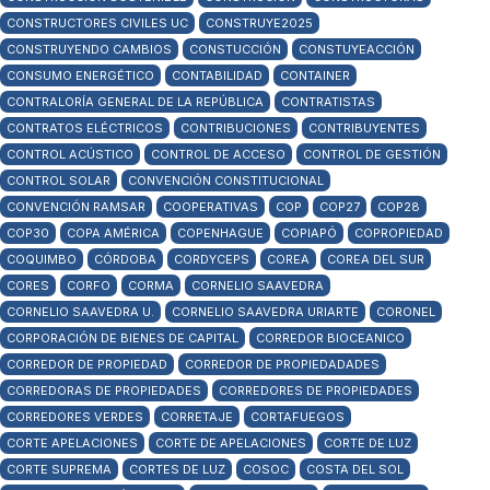
CONSTRUCTORES CIVILES UC
CONSTRUYE2025
CONSTRUYENDO CAMBIOS
CONSTUCCIÓN
CONSTUYEACCIÓN
CONSUMO ENERGÉTICO
CONTABILIDAD
CONTAINER
CONTRALORÍA GENERAL DE LA REPÚBLICA
CONTRATISTAS
CONTRATOS ELÉCTRICOS
CONTRIBUCIONES
CONTRIBUYENTES
CONTROL ACÚSTICO
CONTROL DE ACCESO
CONTROL DE GESTIÓN
CONTROL SOLAR
CONVENCIÓN CONSTITUCIONAL
CONVENCIÓN RAMSAR
COOPERATIVAS
COP
COP27
COP28
COP30
COPA AMÉRICA
COPENHAGUE
COPIAPÓ
COPROPIEDAD
COQUIMBO
CÓRDOBA
CORDYCEPS
COREA
COREA DEL SUR
CORES
CORFO
CORMA
CORNELIO SAAVEDRA
CORNELIO SAAVEDRA U.
CORNELIO SAAVEDRA URIARTE
CORONEL
CORPORACIÓN DE BIENES DE CAPITAL
CORREDOR BIOCEANICO
CORREDOR DE PROPIEDAD
CORREDOR DE PROPIEDADADES
CORREDORAS DE PROPIEDADES
CORREDORES DE PROPIEDADES
CORREDORES VERDES
CORRETAJE
CORTAFUEGOS
CORTE APELACIONES
CORTE DE APELACIONES
CORTE DE LUZ
CORTE SUPREMA
CORTES DE LUZ
COSOC
COSTA DEL SOL