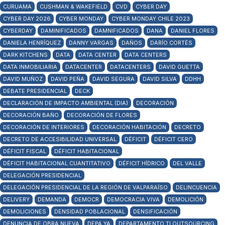
CURUAMA
CUSHMAN & WAKEFIELD
CVD
CYBER DAY
CYBER DAY 2026
CYBER MONDAY
CYBER MONDAY CHILE 2023
CYBERDAY
DAMINIFICADOS
DAMNIFICADOS
DANA
DANIEL FLORES
DANIELA HENRÍQUEZ
DANNY VARGAS
DAÑOS
DARÍO CORTÉS
DARK KITCHENS
DATA
DATA CENTER
DATA CENTERS
DATA INMOBILIARIA
DATACENTER
DATACENTERS
DAVID GUETTA
DAVID MUÑOZ
DAVID PEÑA
DAVID SEGURA
DAVID SILVA
DDHH
DEBATE PRESIDENCIAL
DECK
DECLARACIÓN DE IMPACTO AMBIENTAL (DIA)
DECORACIÓN
DECORACIÓN BAÑO
DECORACIÓN DE FLORES
DECORACIÓN DE INTERIORES
DECORACIÓN HABITACIÓN
DECRETO
DECRETO DE ACCESIBILIDAD UNIVERSAL
DÉFICIT
DÉFICIT CERO
DÉFICIT FISCAL
DÉFICIT HABITACIONAL
DÉFICIT HABITACIONAL CUANTITATIVO
DÉFICIT HÍDRICO
DEL VALLE
DELEGACIÓN PRESIDENCIAL
DELEGACIÓN PRESIDENCIAL DE LA REGIÓN DE VALPARAÍSO
DELINCUENCIA
DELIVERY
DEMANDA
DEMOCR
DEMOCRACIA VIVA
DEMOLICIÓN
DEMOLICIONES
DENSIDAD POBLACIONAL
DENSIFICACIÓN
DENUNCIA DE OBRA NUEVA
DEPA YA
DEPARTAMENTO TI OUTSOURCING