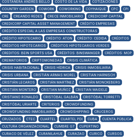
COSTANERA ANDRÉS BELLO
COSTO DE LA VIDA
COTIZACIONES
COUNTRY GARDEN
COWORK
COWORKING
COYHAIQUE
CPC
CPI
CRE
CREANDO REDES
CRECE INMOBILIARIO
CREDICORP CAPITAL
CREDICORP CAPITAL ASSET MANAGEMENT
CRÉDITO EMPRESAS
CRÉDITO ESPECIAL A LAS EMPRESAS CONSTRUCTORAS
CRÉDITO HIPOTECARIO
CRÉDITO: ATON
CRÉDITO: CEDIDA
CRÉDITOS
CRÉDITOS HIPOTECARIOS
CRÉDITOS HIPOTECARIOS VERDES
CREDITOS: BEIN SPORTS USA
CRÉDITOS: BINSWANGER
CRÉDITOS: MOP
CREMATORIOS
CRIPTOMONEDAS
CRISIS CLIMÁTICA
CRISIS HABITACIONAL
CRISIS HÍDRICA
CRISIS INMOBILIARIA
CRISIS URBANA
CRISTIÁN ARMAS MOREL
CRISTIAN HARNISCH
CRISTIÁN LECAROS
CRISTIÁN MARTÍNEZ
CRISTIÁN MONCKEBERG
CRISTIÁN MONTERO
CRISTIAN MUÑOZ
CRISTIAN WAIDELE
CRISTIANO RONALDO
CRISTÓBAL GALBÁN
CRISTÓBAL TORRETTI
CRISTÓBAL URIARTE
CRITERIOS
CROWDFUNDING
CROWDFUNDING INMOBILIARIO
CROWDSHIPPING
CRUCEROS
CRUZADOS
CTEC
CUARTEL
CUARTEL PDI
CUBA
CUENTA PÚBLICA
CULTURA ORGANIZACIONAL
CUMBRE G7
CUPERTINO
CURACO DE VÉLEZ
CURANILAHUE
CURAZAO
CURICÓ
CURSOS