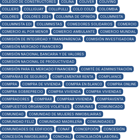
COLEGIO DE CONSTRUCTORES
COLINA
COLIVER
COLIVING
COLLIERS
COLLIGUAY
COLLIPULLI
COLO COLO
COLOMBIA
COLORES
COLORES 2024
COLUMNA DE OPINIÓN
COLUMNISTA
COLUMNISTA EDI
COLUMNISTAS
COMEDORES SOLIDARIOS
COMERCIO
COMERCIO AL POR MENOR
COMERCIO AMBULANTE
COMERCIO MUNDIAL
COMISIÓN DE INTEGRIDAD Y TRANSPARENCIA
COMISIÓN INVESTIGADORA
COMISIÓN MERCADO FINANCIERO
COMISIÓN NACIONAL BANCARIA Y DE VALORES
COMISIÓN NACIONAL DE PRODUCTIVIDAD
COMISIÓN PARA EL MERCADO FINANCIERO
COMITÉ DE ADMINISTRACIÓN
COMPAÑIAS DE SEGUROS
COMPLEMENTAR RENTA
COMPLIANCE
COMPRA
COMPRA DE VIVIENDA
COMPRA EN BLANCO
COMPRA ONLINE
COMPRA SOBREPRECIO
COMPRA VIVIENDA
COMPRA VIVIENDAS
COMPRADORES
COMPRAR
COMPRAR VIVIENDA
COMPRAVENTA
COMPUESTOS ORGÁNICOS VOLÁTILES
COMUNAS
COMUNICADO
COMUNIDAD
COMUNIDAD DE MUJERES INMOBILIARIAS
COMUNIDAD FELIZ
COMUNIDAD MADRILEÑA
COMUNIDADES
COMUNIDADES DE EDIFICIOS
CONAF
CONCEPCIÓN
CONCESIÓN
CONCESIÓN INMOBILIARIA
CONCHALÍ
CONCILIACIÓN LABORAL