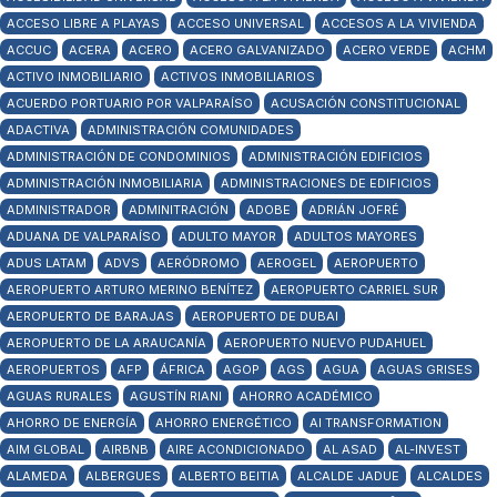
ACCESO LIBRE A PLAYAS
ACCESO UNIVERSAL
ACCESOS A LA VIVIENDA
ACCUC
ACERA
ACERO
ACERO GALVANIZADO
ACERO VERDE
ACHM
ACTIVO INMOBILIARIO
ACTIVOS INMOBILIARIOS
ACUERDO PORTUARIO POR VALPARAÍSO
ACUSACIÓN CONSTITUCIONAL
ADACTIVA
ADMINISTRACIÓN COMUNIDADES
ADMINISTRACIÓN DE CONDOMINIOS
ADMINISTRACIÓN EDIFICIOS
ADMINISTRACIÓN INMOBILIARIA
ADMINISTRACIONES DE EDIFICIOS
ADMINISTRADOR
ADMINITRACIÓN
ADOBE
ADRIÁN JOFRÉ
ADUANA DE VALPARAÍSO
ADULTO MAYOR
ADULTOS MAYORES
ADUS LATAM
ADVS
AERÓDROMO
AEROGEL
AEROPUERTO
AEROPUERTO ARTURO MERINO BENÍTEZ
AEROPUERTO CARRIEL SUR
AEROPUERTO DE BARAJAS
AEROPUERTO DE DUBAI
AEROPUERTO DE LA ARAUCANÍA
AEROPUERTO NUEVO PUDAHUEL
AEROPUERTOS
AFP
ÁFRICA
AGOP
AGS
AGUA
AGUAS GRISES
AGUAS RURALES
AGUSTÍN RIANI
AHORRO ACADÉMICO
AHORRO DE ENERGÍA
AHORRO ENERGÉTICO
AI TRANSFORMATION
AIM GLOBAL
AIRBNB
AIRE ACONDICIONADO
AL ASAD
AL-INVEST
ALAMEDA
ALBERGUES
ALBERTO BEITIA
ALCALDE JADUE
ALCALDES