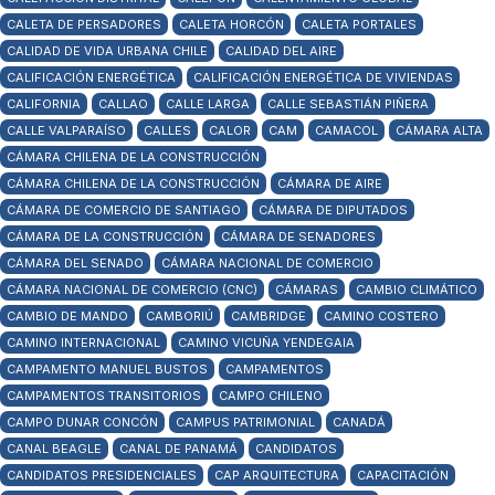
CALETA DE PERSADORES
CALETA HORCÓN
CALETA PORTALES
CALIDAD DE VIDA URBANA CHILE
CALIDAD DEL AIRE
CALIFICACIÓN ENERGÉTICA
CALIFICACIÓN ENERGÉTICA DE VIVIENDAS
CALIFORNIA
CALLAO
CALLE LARGA
CALLE SEBASTIÁN PIÑERA
CALLE VALPARAÍSO
CALLES
CALOR
CAM
CAMACOL
CÁMARA ALTA
CÁMARA CHILENA DE LA CONSTRUCCIÓN
CÁMARA CHILENA DE LA CONSTRUCCIÓN
CÁMARA DE AIRE
CÁMARA DE COMERCIO DE SANTIAGO
CÁMARA DE DIPUTADOS
CÁMARA DE LA CONSTRUCCIÓN
CÁMARA DE SENADORES
CÁMARA DEL SENADO
CÁMARA NACIONAL DE COMERCIO
CÁMARA NACIONAL DE COMERCIO (CNC)
CÁMARAS
CAMBIO CLIMÁTICO
CAMBIO DE MANDO
CAMBORIÚ
CAMBRIDGE
CAMINO COSTERO
CAMINO INTERNACIONAL
CAMINO VICUÑA YENDEGAIA
CAMPAMENTO MANUEL BUSTOS
CAMPAMENTOS
CAMPAMENTOS TRANSITORIOS
CAMPO CHILENO
CAMPO DUNAR CONCÓN
CAMPUS PATRIMONIAL
CANADÁ
CANAL BEAGLE
CANAL DE PANAMÁ
CANDIDATOS
CANDIDATOS PRESIDENCIALES
CAP ARQUITECTURA
CAPACITACIÓN