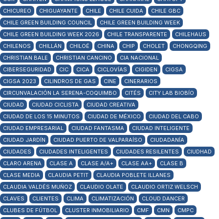
CHICUREO
CHIGUAYANTE
CHILE
CHILE CUIDA
CHILE GBC
CHILE GREEN BUILDING COUNCIL
CHILE GREEN BUILDING WEEK
CHILE GREEN BUILDING WEEK 2026
CHILE TRANSPARENTE
CHILEHAUS
CHILENOS
CHILLÁN
CHILOÉ
CHINA
CHIP
CHOLET
CHONGQING
CHRISTIAN BALE
CHRISTIAN CANCINO
CIA NACIONAL
CIBERSEGURIDAD
CIC
CICA
CICLOVÍAS
CIGIDEN
CIGSA
CIGSA 2023
CILINDROS DE GAS
CINE
CINERARIOS
CIRCUNVALACIÓN LA SERENA-COQUIMBO
CITÉS
CITY LAB BIOBÍO
CIUDAD
CIUDAD CICLISTA
CIUDAD CREATIVA
CIUDAD DE LOS 15 MINUTOS
CIUDAD DE MÉXICO
CIUDAD DEL CABO
CIUDAD EMPRESARIAL
CIUDAD FANTASMA
CIUDAD INTELIGENTE
CIUDAD JARDÍN
CIUDAD PUERTO DE VALPARAÍSO
CIUDADANÍA
CIUDADES
CIUDADES INTELIGENTES
CIUDADES RESILENTES
CIUDHAD
CLARO ARENA
CLASE A
CLASE A/A+
CLASE AA+
CLASE B
CLASE MEDIA
CLAUDIA PETIT
CLAUDIA POBLETE ILLANES
CLAUDIA VALDÉS MUÑOZ
CLAUDIO OLATE
CLAUDIO ORTIZ WELSCH
CLAVES
CLIENTES
CLIMA
CLIMATIZACIÓN
CLOUD DANCER
CLUBES DE FÚTBOL
CLUSTER INMOBILIARIO
CMF
CMN
CMPC