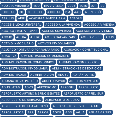
#QUIEROMIBARRIO
18/O
1RA VIVIENDA
2023
2025
27F
2D
3.000 UF
3D
3G OFFICE
4.000 UF
8M
A&G
A+ENERGÍA
AARHUS
ABIF
ACADEMIA INMOBILIARIA
ACADES
ACCESIBILIDAD UNIVERSAL
ACCESO A LA VIVIENDA
ACCESO A VIVIENDA
ACCESO LIBRE A PLAYAS
ACCESO UNIVERSAL
ACCESOS A LA VIVIENDA
ACCUC
ACERA
ACERO
ACERO GALVANIZADO
ACERO VERDE
ACHM
ACTIVO INMOBILIARIO
ACTIVOS INMOBILIARIOS
ACUERDO PORTUARIO POR VALPARAÍSO
ACUSACIÓN CONSTITUCIONAL
ADACTIVA
ADMINISTRACIÓN COMUNIDADES
ADMINISTRACIÓN DE CONDOMINIOS
ADMINISTRACIÓN EDIFICIOS
ADMINISTRACIÓN INMOBILIARIA
ADMINISTRACIONES DE EDIFICIOS
ADMINISTRADOR
ADMINITRACIÓN
ADOBE
ADRIÁN JOFRÉ
ADUANA DE VALPARAÍSO
ADULTO MAYOR
ADULTOS MAYORES
ADUS LATAM
ADVS
AERÓDROMO
AEROGEL
AEROPUERTO
AEROPUERTO ARTURO MERINO BENÍTEZ
AEROPUERTO CARRIEL SUR
AEROPUERTO DE BARAJAS
AEROPUERTO DE DUBAI
AEROPUERTO DE LA ARAUCANÍA
AEROPUERTO NUEVO PUDAHUEL
AEROPUERTOS
AFP
ÁFRICA
AGOP
AGS
AGUA
AGUAS GRISES