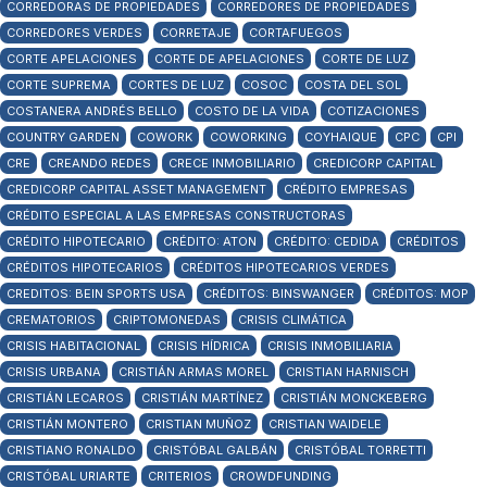
CORREDORAS DE PROPIEDADES
CORREDORES DE PROPIEDADES
CORREDORES VERDES
CORRETAJE
CORTAFUEGOS
CORTE APELACIONES
CORTE DE APELACIONES
CORTE DE LUZ
CORTE SUPREMA
CORTES DE LUZ
COSOC
COSTA DEL SOL
COSTANERA ANDRÉS BELLO
COSTO DE LA VIDA
COTIZACIONES
COUNTRY GARDEN
COWORK
COWORKING
COYHAIQUE
CPC
CPI
CRE
CREANDO REDES
CRECE INMOBILIARIO
CREDICORP CAPITAL
CREDICORP CAPITAL ASSET MANAGEMENT
CRÉDITO EMPRESAS
CRÉDITO ESPECIAL A LAS EMPRESAS CONSTRUCTORAS
CRÉDITO HIPOTECARIO
CRÉDITO: ATON
CRÉDITO: CEDIDA
CRÉDITOS
CRÉDITOS HIPOTECARIOS
CRÉDITOS HIPOTECARIOS VERDES
CREDITOS: BEIN SPORTS USA
CRÉDITOS: BINSWANGER
CRÉDITOS: MOP
CREMATORIOS
CRIPTOMONEDAS
CRISIS CLIMÁTICA
CRISIS HABITACIONAL
CRISIS HÍDRICA
CRISIS INMOBILIARIA
CRISIS URBANA
CRISTIÁN ARMAS MOREL
CRISTIAN HARNISCH
CRISTIÁN LECAROS
CRISTIÁN MARTÍNEZ
CRISTIÁN MONCKEBERG
CRISTIÁN MONTERO
CRISTIAN MUÑOZ
CRISTIAN WAIDELE
CRISTIANO RONALDO
CRISTÓBAL GALBÁN
CRISTÓBAL TORRETTI
CRISTÓBAL URIARTE
CRITERIOS
CROWDFUNDING