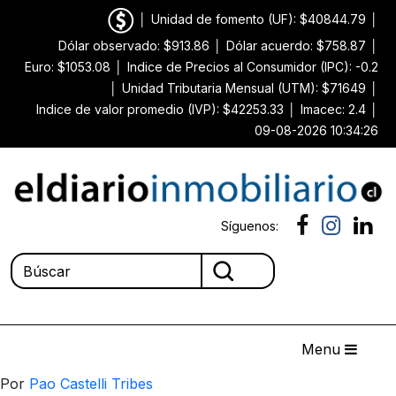
│
Unidad de fomento (UF): $40844.79
│
Dólar observado: $913.86
│
Dólar acuerdo: $758.87
│
Euro: $1053.08
│
Indice de Precios al Consumidor (IPC): -0.2
│
Unidad Tributaria Mensual (UTM): $71649
│
Indice de valor promedio (IVP): $42253.33
│
Imacec: 2.4
│
09-08-2026 10:34:26
Síguenos:
Menu
Por
Pao Castelli Tribes