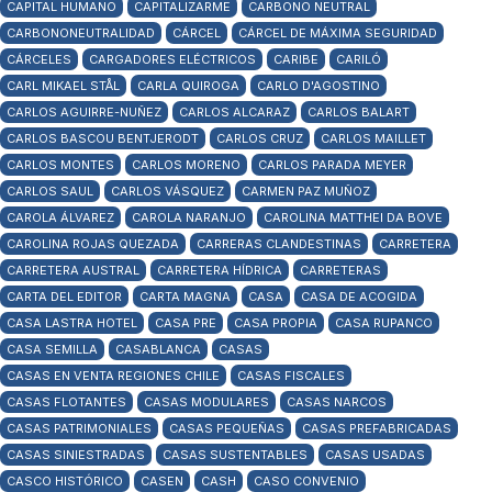
CAPITAL HUMANO
CAPITALIZARME
CARBONO NEUTRAL
CARBONONEUTRALIDAD
CÁRCEL
CÁRCEL DE MÁXIMA SEGURIDAD
CÁRCELES
CARGADORES ELÉCTRICOS
CARIBE
CARILÓ
CARL MIKAEL STÅL
CARLA QUIROGA
CARLO D'AGOSTINO
CARLOS AGUIRRE-NUÑEZ
CARLOS ALCARAZ
CARLOS BALART
CARLOS BASCOU BENTJERODT
CARLOS CRUZ
CARLOS MAILLET
CARLOS MONTES
CARLOS MORENO
CARLOS PARADA MEYER
CARLOS SAUL
CARLOS VÁSQUEZ
CARMEN PAZ MUÑOZ
CAROLA ÁLVAREZ
CAROLA NARANJO
CAROLINA MATTHEI DA BOVE
CAROLINA ROJAS QUEZADA
CARRERAS CLANDESTINAS
CARRETERA
CARRETERA AUSTRAL
CARRETERA HÍDRICA
CARRETERAS
CARTA DEL EDITOR
CARTA MAGNA
CASA
CASA DE ACOGIDA
CASA LASTRA HOTEL
CASA PRE
CASA PROPIA
CASA RUPANCO
CASA SEMILLA
CASABLANCA
CASAS
CASAS EN VENTA REGIONES CHILE
CASAS FISCALES
CASAS FLOTANTES
CASAS MODULARES
CASAS NARCOS
CASAS PATRIMONIALES
CASAS PEQUEÑAS
CASAS PREFABRICADAS
CASAS SINIESTRADAS
CASAS SUSTENTABLES
CASAS USADAS
CASCO HISTÓRICO
CASEN
CASH
CASO CONVENIO