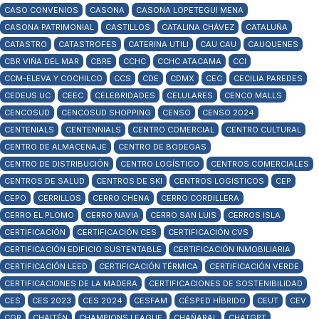
CASO CONVENIOS
CASONA
CASONA LOPETEGUI MENA
CASONA PATRIMONIAL
CASTILLOS
CATALINA CHÁVEZ
CATALUÑA
CATASTRO
CATASTROFES
CATERINA UTILI
CAU CAU
CAUQUENES
CBR VIÑA DEL MAR
CBRE
CCHC
CCHC ATACAMA
CCI
CCM-ELEVA Y COCHILCO
CCS
CDE
CDMX
CEC
CECILIA PAREDES
CEDEUS UC
CEEC
CELEBRIDADES
CELULARES
CENCO MALLS
CENCOSUD
CENCOSUD SHOPPING
CENSO
CENSO 2024
CENTENIALS
CENTENNIALS
CENTRO COMERCIAL
CENTRO CULTURAL
CENTRO DE ALMACENAJE
CENTRO DE BODEGAS
CENTRO DE DISTRIBUCIÓN
CENTRO LOGÍSTICO
CENTROS COMERCIALES
CENTROS DE SALUD
CENTROS DE SKI
CENTROS LOGISTICOS
CEP
CEPO
CERRILLOS
CERRO CHENA
CERRO CORDILLERA
CERRO EL PLOMO
CERRO NAVIA
CERRO SAN LUIS
CERROS ISLA
CERTIFICACIÓN
CERTIFICACIÓN CES
CERTIFICACIÓN CVS
CERTIFICACIÓN EDIFICIO SUSTENTABLE
CERTIFICACIÓN INMOBILIARIA
CERTIFICACIÓN LEED
CERTIFICACIÓN TÉRMICA
CERTIFICACIÓN VERDE
CERTIFICACIONES DE LA MADERA
CERTIFICACIONES DE SOSTENIBILIDAD
CES
CES 2023
CES 2024
CESFAM
CÉSPED HÍBRIDO
CEUT
CEV
CGR
CHAITÉN
CHAMPIONS LEAGUE
CHAÑARAL
CHATGPT