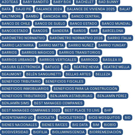
AZOTEAS
BABY BANDITO
BABY BOX
BACHELET
BAD BUNNY
BAFA
BAJO PIE
BALANCE 2024
BALANCE DE VIVIENDA 2025
BALAT
BALTIMORE
BAMBÚ
BANCADA. RN
BANCO CENTRAL
BANCO DE CHILE
BANCO DE SUELO
BANCO ESTADO
BANCO MUNDIAL
BANCOESTADO
BANCOS
BANDERA
BAÑOS
BAR
BARCELONA
BARÓMETRO NORMATIVO
BARÓMETRO NORMATIVO 2026
BARRIO ITALIA
BARRIO LASTARRIA
BARRIO MATTA
BARRIO NUÑEZ
BARRIO YUNGAY
BARRIOS
BARRIOS MÁGICOS
BARRIOS TRANSITORIOS
BARRIOS URBANOS
BARRIOS VERTICALES
BARROCO
BASILEA III
BASURA ELECTRÓNICA
BATUCO
BC
BEATRIZ HEVIA
BEATRIZ MELLA
BEAUMONT
BELÉN SANGUINETTI
BELLAS ARTES
BELLEZA
BENEFICIO TRIBUTARIO
BENEFICIOS FISCALES
BENEFICIOS INMOBILIARIOS
BENEFICIOS PARA LA CONSTRUCCIÓN
BENEFICIOS TRIBUTARIOS
BENJAMÍN ASTABURUAG
BENJAMÍN PÉREZ
BENJAMÍN SIMS
BEST MANAGED COMPANIES
BEST MANAGED COMPANIES 2023
BEST PLACE TO LIVE
BHP
BICENTENARIO UC
BICICLETA
BICICLETEROS
BICIS MOSQUITOS
BID
BIENES NACIONALES
BIENES RAÍCES
BIG DATA
BIM
BIOBÍO
BIODIVERSIDAD
BIOFILIA
BIOLUMINISCENCIA
BIORREMEDIACIÓN