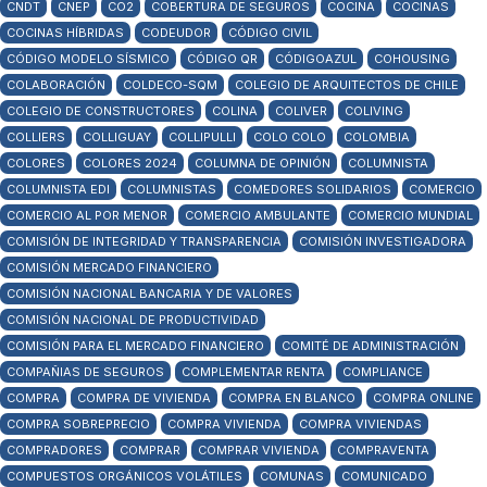
CNDT
CNEP
CO2
COBERTURA DE SEGUROS
COCINA
COCINAS
COCINAS HÍBRIDAS
CODEUDOR
CÓDIGO CIVIL
CÓDIGO MODELO SÍSMICO
CÓDIGO QR
CÓDIGOAZUL
COHOUSING
COLABORACIÓN
COLDECO-SQM
COLEGIO DE ARQUITECTOS DE CHILE
COLEGIO DE CONSTRUCTORES
COLINA
COLIVER
COLIVING
COLLIERS
COLLIGUAY
COLLIPULLI
COLO COLO
COLOMBIA
COLORES
COLORES 2024
COLUMNA DE OPINIÓN
COLUMNISTA
COLUMNISTA EDI
COLUMNISTAS
COMEDORES SOLIDARIOS
COMERCIO
COMERCIO AL POR MENOR
COMERCIO AMBULANTE
COMERCIO MUNDIAL
COMISIÓN DE INTEGRIDAD Y TRANSPARENCIA
COMISIÓN INVESTIGADORA
COMISIÓN MERCADO FINANCIERO
COMISIÓN NACIONAL BANCARIA Y DE VALORES
COMISIÓN NACIONAL DE PRODUCTIVIDAD
COMISIÓN PARA EL MERCADO FINANCIERO
COMITÉ DE ADMINISTRACIÓN
COMPAÑIAS DE SEGUROS
COMPLEMENTAR RENTA
COMPLIANCE
COMPRA
COMPRA DE VIVIENDA
COMPRA EN BLANCO
COMPRA ONLINE
COMPRA SOBREPRECIO
COMPRA VIVIENDA
COMPRA VIVIENDAS
COMPRADORES
COMPRAR
COMPRAR VIVIENDA
COMPRAVENTA
COMPUESTOS ORGÁNICOS VOLÁTILES
COMUNAS
COMUNICADO