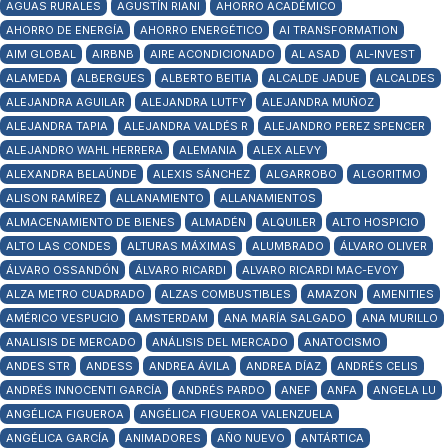
AGUAS RURALES
AGUSTÍN RIANI
AHORRO ACADÉMICO
AHORRO DE ENERGÍA
AHORRO ENERGÉTICO
AI TRANSFORMATION
AIM GLOBAL
AIRBNB
AIRE ACONDICIONADO
AL ASAD
AL-INVEST
ALAMEDA
ALBERGUES
ALBERTO BEITIA
ALCALDE JADUE
ALCALDES
ALEJANDRA AGUILAR
ALEJANDRA LUTFY
ALEJANDRA MUÑOZ
ALEJANDRA TAPIA
ALEJANDRA VALDÉS R
ALEJANDRO PEREZ SPENCER
ALEJANDRO WAHL HERRERA
ALEMANIA
ALEX ALEVY
ALEXANDRA BELAÚNDE
ALEXIS SÁNCHEZ
ALGARROBO
ALGORITMO
ALISON RAMÍREZ
ALLANAMIENTO
ALLANAMIENTOS
ALMACENAMIENTO DE BIENES
ALMADÉN
ALQUILER
ALTO HOSPICIO
ALTO LAS CONDES
ALTURAS MÁXIMAS
ALUMBRADO
ÁLVARO OLIVER
ÁLVARO OSSANDÓN
ÁLVARO RICARDI
ALVARO RICARDI MAC-EVOY
ALZA METRO CUADRADO
ALZAS COMBUSTIBLES
AMAZON
AMENITIES
AMÉRICO VESPUCIO
AMSTERDAM
ANA MARÍA SALGADO
ANA MURILLO
ANALISIS DE MERCADO
ANÁLISIS DEL MERCADO
ANATOCISMO
ANDES STR
ANDESS
ANDREA ÁVILA
ANDREA DÍAZ
ANDRÉS CELIS
ANDRÉS INNOCENTI GARCÍA
ANDRÉS PARDO
ANEF
ANFA
ANGELA LU
ANGÉLICA FIGUEROA
ANGÉLICA FIGUEROA VALENZUELA
ANGÉLICA GARCÍA
ANIMADORES
AÑO NUEVO
ANTÁRTICA