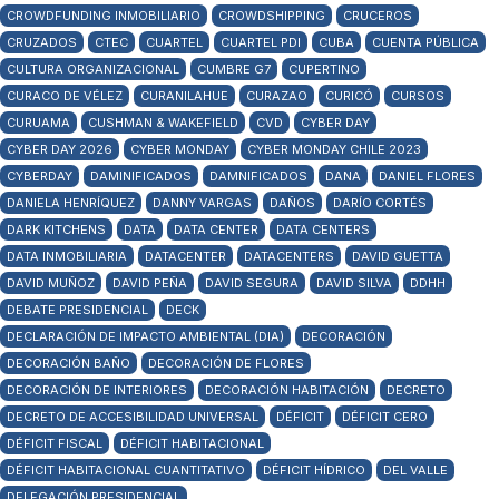
CROWDFUNDING INMOBILIARIO
CROWDSHIPPING
CRUCEROS
CRUZADOS
CTEC
CUARTEL
CUARTEL PDI
CUBA
CUENTA PÚBLICA
CULTURA ORGANIZACIONAL
CUMBRE G7
CUPERTINO
CURACO DE VÉLEZ
CURANILAHUE
CURAZAO
CURICÓ
CURSOS
CURUAMA
CUSHMAN & WAKEFIELD
CVD
CYBER DAY
CYBER DAY 2026
CYBER MONDAY
CYBER MONDAY CHILE 2023
CYBERDAY
DAMINIFICADOS
DAMNIFICADOS
DANA
DANIEL FLORES
DANIELA HENRÍQUEZ
DANNY VARGAS
DAÑOS
DARÍO CORTÉS
DARK KITCHENS
DATA
DATA CENTER
DATA CENTERS
DATA INMOBILIARIA
DATACENTER
DATACENTERS
DAVID GUETTA
DAVID MUÑOZ
DAVID PEÑA
DAVID SEGURA
DAVID SILVA
DDHH
DEBATE PRESIDENCIAL
DECK
DECLARACIÓN DE IMPACTO AMBIENTAL (DIA)
DECORACIÓN
DECORACIÓN BAÑO
DECORACIÓN DE FLORES
DECORACIÓN DE INTERIORES
DECORACIÓN HABITACIÓN
DECRETO
DECRETO DE ACCESIBILIDAD UNIVERSAL
DÉFICIT
DÉFICIT CERO
DÉFICIT FISCAL
DÉFICIT HABITACIONAL
DÉFICIT HABITACIONAL CUANTITATIVO
DÉFICIT HÍDRICO
DEL VALLE
DELEGACIÓN PRESIDENCIAL