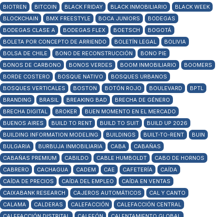
BIOTREN
BITCOIN
BLACK FRIDAY
BLACK INMOBILIARIO
BLACK WEEK
BLOCKCHAIN
BMX FREESTYLE
BOCA JUNIORS
BODEGAS
BODEGAS CLASE A
BODEGAS FLEX
BOETSCH
BOGOTÁ
BOLETA POR CONCEPTO DE ARRIENDO
BOLETÍN LEGAL
BOLIVIA
BOLSA DE CHILE
BONO DE RECONSTRUCCIÓN
BONO PIE
BONOS DE CARBONO
BONOS VERDES
BOOM INMOBILIARIO
BOOMERS
BORDE COSTERO
BOSQUE NATIVO
BOSQUES URBANOS
BOSQUES VERTICALES
BOSTON
BOTÓN ROJO
BOULEVARD
BPTL
BRANDING
BRASIL
BREAKING BAD
BRECHA DE GÉNERO
BRECHA DIGITAL
BROKER
BUEN MOMENTO EN EL MERCADO
BUENOS AIRES
BUILD TO RENT
BUILD TO SUIT
BUILD UP 2026
BUILDING INFORMATION MODELING
BUILDINGS
BUILT-TO-RENT
BUIN
BULGARIA
BURBUJA INMOBILIARIA
CABA
CABAÑAS
CABAÑAS PREMIUM
CABILDO
CABLE HUMBOLDT
CABO DE HORNOS
CABRERO
CACHAGUA
CADEM
CAE
CAFETERÍA
CAÍDA
CAÍDA DE PRECIOS
CAÍDA DEL EMPLEO
CAÍDA EN VENTAS
CAIXABANK RESEARCH
CAJEROS AUTOMÁTICOS
CAL Y CANTO
CALAMA
CALDERAS
CALEFACCIÓN
CALEFACCIÓN CENTRAL
CALEFACCIÓN DISTRITAL
CALEFÓN
CALENTAMIENTO GLOBAL