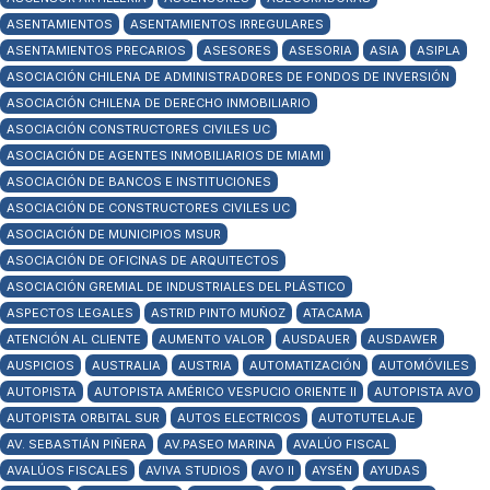
ASENTAMIENTOS
ASENTAMIENTOS IRREGULARES
ASENTAMIENTOS PRECARIOS
ASESORES
ASESORIA
ASIA
ASIPLA
ASOCIACIÓN CHILENA DE ADMINISTRADORES DE FONDOS DE INVERSIÓN
ASOCIACIÓN CHILENA DE DERECHO INMOBILIARIO
ASOCIACIÓN CONSTRUCTORES CIVILES UC
ASOCIACIÓN DE AGENTES INMOBILIARIOS DE MIAMI
ASOCIACIÓN DE BANCOS E INSTITUCIONES
ASOCIACIÓN DE CONSTRUCTORES CIVILES UC
ASOCIACIÓN DE MUNICIPIOS MSUR
ASOCIACIÓN DE OFICINAS DE ARQUITECTOS
ASOCIACIÓN GREMIAL DE INDUSTRIALES DEL PLÁSTICO
ASPECTOS LEGALES
ASTRID PINTO MUÑOZ
ATACAMA
ATENCIÓN AL CLIENTE
AUMENTO VALOR
AUSDAUER
AUSDAWER
AUSPICIOS
AUSTRALIA
AUSTRIA
AUTOMATIZACIÓN
AUTOMÓVILES
AUTOPISTA
AUTOPISTA AMÉRICO VESPUCIO ORIENTE II
AUTOPISTA AVO
AUTOPISTA ORBITAL SUR
AUTOS ELECTRICOS
AUTOTUTELAJE
AV. SEBASTIÁN PIÑERA
AV.PASEO MARINA
AVALÚO FISCAL
AVALÚOS FISCALES
AVIVA STUDIOS
AVO II
AYSÉN
AYUDAS