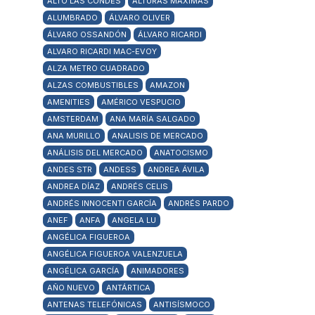
ALTO LAS CONDES
ALTURAS MÁXIMAS
ALUMBRADO
ÁLVARO OLIVER
ÁLVARO OSSANDÓN
ÁLVARO RICARDI
ALVARO RICARDI MAC-EVOY
ALZA METRO CUADRADO
ALZAS COMBUSTIBLES
AMAZON
AMENITIES
AMÉRICO VESPUCIO
AMSTERDAM
ANA MARÍA SALGADO
ANA MURILLO
ANALISIS DE MERCADO
ANÁLISIS DEL MERCADO
ANATOCISMO
ANDES STR
ANDESS
ANDREA ÁVILA
ANDREA DÍAZ
ANDRÉS CELIS
ANDRÉS INNOCENTI GARCÍA
ANDRÉS PARDO
ANEF
ANFA
ANGELA LU
ANGÉLICA FIGUEROA
ANGÉLICA FIGUEROA VALENZUELA
ANGÉLICA GARCÍA
ANIMADORES
AÑO NUEVO
ANTÁRTICA
ANTENAS TELEFÓNICAS
ANTISÍSMOCO