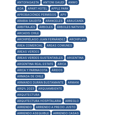
ANTOFAGASTA
ANTONI GAUDÍ
ANWO
AOA
APART HOTEL
APPLE PARK
APROBACIÓNDE PERMISOS
APV
ARABIA SAUDITA
ARANCELES
ARAUCANÍA
ARBITRAJES
ÁRBOLES
ÁRBOLES NATIVOS
ARCADIS CHILE
ARCHIPIÉLAGO JUAN FERNÁNDEZ
ARCHIPLAN
ÁREA COMERCIAL
ÁREAS COMUNES
ÁREAS VERDES
ÁREAS VERDES SUSTENTABLES
ARGENTINA
ARGENTINA REAL ESTATE
ARICA
ARICA Y PARINACOTA
ÁRIDOS
ARMADA DE CHILE
ARMANDO DURÁN BUSTAMANTE
ARMANI
ARQ% 2023
ARQUIAMBIENTE
ARQUITECTURA
ARQUITECTURA HOSPITALARIA
ARREGLO
ARRIENDO
ARRIENDO A PRECIO JUSTO
ARRIENDO ASEQUIBLE
ARRIENDO CASAS