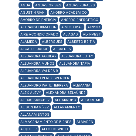
AGUA
AGUAS GRISES
AGUAS RURALES
AGUSTÍN RIANI
AHORRO ACADÉMICO
AHORRO DE ENERGÍA
AHORRO ENERGÉTICO
AI TRANSFORMATION
AIM GLOBAL
AIRBNB
AIRE ACONDICIONADO
AL ASAD
AL-INVEST
ALAMEDA
ALBERGUES
ALBERTO BEITIA
ALCALDE JADUE
ALCALDES
ALEJANDRA AGUILAR
ALEJANDRA LUTFY
ALEJANDRA MUÑOZ
ALEJANDRA TAPIA
ALEJANDRA VALDÉS R
ALEJANDRO PEREZ SPENCER
ALEJANDRO WAHL HERRERA
ALEMANIA
ALEX ALEVY
ALEXANDRA BELAÚNDE
ALEXIS SÁNCHEZ
ALGARROBO
ALGORITMO
ALISON RAMÍREZ
ALLANAMIENTO
ALLANAMIENTOS
ALMACENAMIENTO DE BIENES
ALMADÉN
ALQUILER
ALTO HOSPICIO