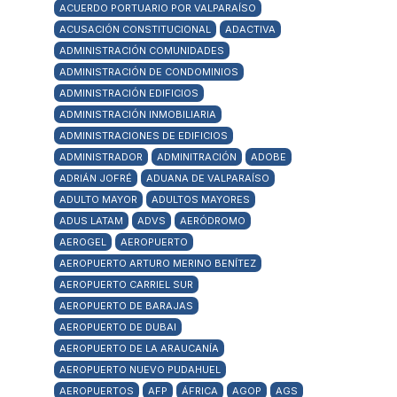
ACUERDO PORTUARIO POR VALPARAÍSO
ACUSACIÓN CONSTITUCIONAL
ADACTIVA
ADMINISTRACIÓN COMUNIDADES
ADMINISTRACIÓN DE CONDOMINIOS
ADMINISTRACIÓN EDIFICIOS
ADMINISTRACIÓN INMOBILIARIA
ADMINISTRACIONES DE EDIFICIOS
ADMINISTRADOR
ADMINITRACIÓN
ADOBE
ADRIÁN JOFRÉ
ADUANA DE VALPARAÍSO
ADULTO MAYOR
ADULTOS MAYORES
ADUS LATAM
ADVS
AERÓDROMO
AEROGEL
AEROPUERTO
AEROPUERTO ARTURO MERINO BENÍTEZ
AEROPUERTO CARRIEL SUR
AEROPUERTO DE BARAJAS
AEROPUERTO DE DUBAI
AEROPUERTO DE LA ARAUCANÍA
AEROPUERTO NUEVO PUDAHUEL
AEROPUERTOS
AFP
ÁFRICA
AGOP
AGS