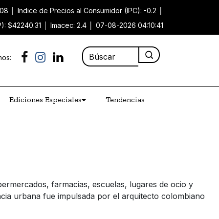
.08
│
Indice de Precios al Consumidor (IPC): -0.2
│
P): $42240.31
│
Imacec: 2.4
│
07-08-2026 04:10:41
nos:
Ediciones Especiales
Tendencias
permercados, farmacias, escuelas, lugares de ocio y
ncia urbana fue impulsada por el arquitecto colombiano