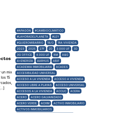
#APAGÓN
#CAMBIOCLIMÁTICO
#LAHORADELPLANETA
#LEY
#QUIEROMIBARRIO
18/O
1RA VIVIENDA
2023
2025
27F
2D
3.000 UF
3D
3G OFFICE
4.000 UF
8M
A&G
ectos
A+ENERGÍA
AARHUS
ABIF
ACADEMIA INMOBILIARIA
ACADES
y un mix
ACCESIBILIDAD UNIVERSAL
los 15
ACCESO A LA VIVIENDA
ACCESO A VIVIENDA
rcados,
ACCESO LIBRE A PLAYAS
ACCESO UNIVERSAL
[…]
ACCESOS A LA VIVIENDA
ACCUC
ACERA
ACERO
ACERO GALVANIZADO
ACERO VERDE
ACHM
ACTIVO INMOBILIARIO
ACTIVOS INMOBILIARIOS