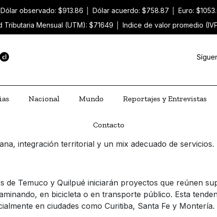
Dólar observado: $913.86
│
Dólar acuerdo: $758.87
│
Euro: $1053
d Tributaria Mensual (UTM): $71649
│
Indice de valor promedio (IV
Sígue
ias
Nacional
Mundo
Reportajes y Entrevistas
Contacto
a, integración territorial y un mix adecuado de servicios.
des de Temuco y Quilpué iniciarán proyectos que reúnen su
aminando, en bicicleta o en transporte público. Esta tende
cialmente en ciudades como Curitiba, Santa Fe y Montería.