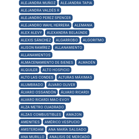
ALEJANDRA MUÑOZ
ALEJANDRA TAPIA
ALEJANDRA VALDÉS R
ALEJANDRO PEREZ SPENCER
ALEJANDRO WAHL HERRERA
ALEMANIA
ALEX ALEVY
ALEXANDRA BELAÚNDE
ALEXIS SÁNCHEZ
ALGARROBO
ALGORITMO
ALISON RAMÍREZ
ALLANAMIENTO
ALLANAMIENTOS
ALMACENAMIENTO DE BIENES
ALMADÉN
ALQUILER
ALTO HOSPICIO
ALTO LAS CONDES
ALTURAS MÁXIMAS
ALUMBRADO
ÁLVARO OLIVER
ÁLVARO OSSANDÓN
ÁLVARO RICARDI
ALVARO RICARDI MAC-EVOY
ALZA METRO CUADRADO
ALZAS COMBUSTIBLES
AMAZON
AMENITIES
AMÉRICO VESPUCIO
AMSTERDAM
ANA MARÍA SALGADO
ANA MURILLO
ANALISIS DE MERCADO