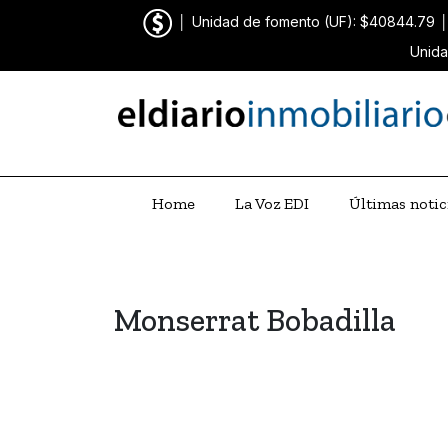
│
Unidad de fomento (UF): $40844.79
Unida
Home
La Voz EDI
Últimas notic
Monserrat Bobadilla