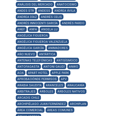
ANÁLISIS DEL MERCADO
ANATOCISMO
ANDES STR
ANDESS
ANDREA ÁVILA
ANDREA DÍAZ
ANDRÉS CELIS
ANDRÉS INNOCENTI GARCÍA
ANDRÉS PARDO
ANEF
ANFA
ANGELA LU
ANGÉLICA FIGUEROA
ANGÉLICA FIGUEROA VALENZUELA
ANGÉLICA GARCÍA
ANIMADORES
AÑO NUEVO
ANTÁRTICA
ANTENAS TELEFÓNICAS
ANTISÍSMOCO
ANTOFAGASTA
ANTONI GAUDÍ
ANWO
AOA
APART HOTEL
APPLE PARK
APROBACIÓNDE PERMISOS
APV
ARABIA SAUDITA
ARANCELES
ARAUCANÍA
ARBITRAJES
ÁRBOLES
ÁRBOLES NATIVOS
ARCADIS CHILE
ARCHIPIÉLAGO JUAN FERNÁNDEZ
ARCHIPLAN
ÁREA COMERCIAL
ÁREAS COMUNES