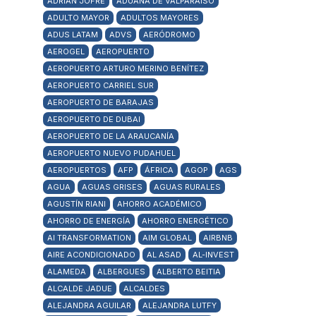
ADRIÁN JOFRÉ
ADUANA DE VALPARAÍSO
ADULTO MAYOR
ADULTOS MAYORES
ADUS LATAM
ADVS
AERÓDROMO
AEROGEL
AEROPUERTO
AEROPUERTO ARTURO MERINO BENÍTEZ
AEROPUERTO CARRIEL SUR
AEROPUERTO DE BARAJAS
AEROPUERTO DE DUBAI
AEROPUERTO DE LA ARAUCANÍA
AEROPUERTO NUEVO PUDAHUEL
AEROPUERTOS
AFP
ÁFRICA
AGOP
AGS
AGUA
AGUAS GRISES
AGUAS RURALES
AGUSTÍN RIANI
AHORRO ACADÉMICO
AHORRO DE ENERGÍA
AHORRO ENERGÉTICO
AI TRANSFORMATION
AIM GLOBAL
AIRBNB
AIRE ACONDICIONADO
AL ASAD
AL-INVEST
ALAMEDA
ALBERGUES
ALBERTO BEITIA
ALCALDE JADUE
ALCALDES
ALEJANDRA AGUILAR
ALEJANDRA LUTFY