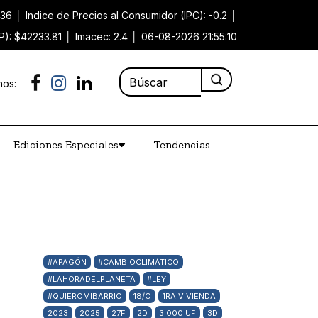
.36
│
Indice de Precios al Consumidor (IPC): -0.2
│
P): $42233.81
│
Imacec: 2.4
│
06-08-2026 21:55:10
nos:
Ediciones Especiales
Tendencias
#APAGÓN
#CAMBIOCLIMÁTICO
#LAHORADELPLANETA
#LEY
#QUIEROMIBARRIO
18/O
1RA VIVIENDA
2023
2025
27F
2D
3.000 UF
3D