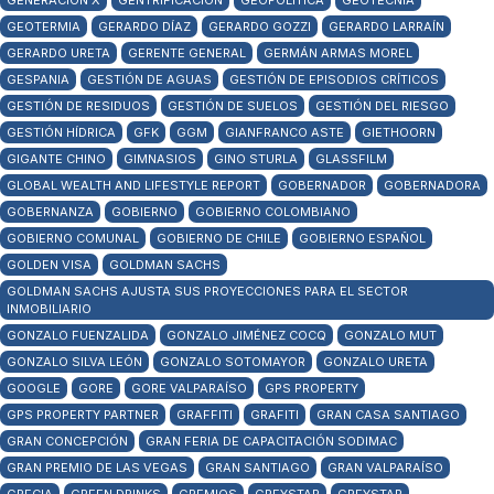
GENERACIÓN X
GENTRIFICACIÓN
GEOPOLÍTICA
GEOTECNIA
GEOTERMIA
GERARDO DÍAZ
GERARDO GOZZI
GERARDO LARRAÍN
GERARDO URETA
GERENTE GENERAL
GERMÁN ARMAS MOREL
GESPANIA
GESTIÓN DE AGUAS
GESTIÓN DE EPISODIOS CRÍTICOS
GESTIÓN DE RESIDUOS
GESTIÓN DE SUELOS
GESTIÓN DEL RIESGO
GESTIÓN HÍDRICA
GFK
GGM
GIANFRANCO ASTE
GIETHOORN
GIGANTE CHINO
GIMNASIOS
GINO STURLA
GLASSFILM
GLOBAL WEALTH AND LIFESTYLE REPORT
GOBERNADOR
GOBERNADORA
GOBERNANZA
GOBIERNO
GOBIERNO COLOMBIANO
GOBIERNO COMUNAL
GOBIERNO DE CHILE
GOBIERNO ESPAÑOL
GOLDEN VISA
GOLDMAN SACHS
GOLDMAN SACHS AJUSTA SUS PROYECCIONES PARA EL SECTOR
INMOBILIARIO
GONZALO FUENZALIDA
GONZALO JIMÉNEZ COCQ
GONZALO MUT
GONZALO SILVA LEÓN
GONZALO SOTOMAYOR
GONZALO URETA
GOOGLE
GORE
GORE VALPARAÍSO
GPS PROPERTY
GPS PROPERTY PARTNER
GRAFFITI
GRAFITI
GRAN CASA SANTIAGO
GRAN CONCEPCIÓN
GRAN FERIA DE CAPACITACIÓN SODIMAC
GRAN PREMIO DE LAS VEGAS
GRAN SANTIAGO
GRAN VALPARAÍSO