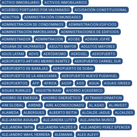
ACTIVO INMOBILIARIO
ACTIVOS INMOBILIARIOS
ACUERDO PORTUARIO POR VALPARAÍSO
ACUSACIÓN CONSTITUCIONAL
ADACTIVA
ADMINISTRACIÓN COMUNIDADES
ADMINISTRACIÓN DE CONDOMINIOS
ADMINISTRACIÓN EDIFICIOS
ADMINISTRACIÓN INMOBILIARIA
ADMINISTRACIONES DE EDIFICIOS
ADMINISTRADOR
ADMINITRACIÓN
ADOBE
ADRIÁN JOFRÉ
ADUANA DE VALPARAÍSO
ADULTO MAYOR
ADULTOS MAYORES
ADUS LATAM
ADVS
AERÓDROMO
AEROGEL
AEROPUERTO
AEROPUERTO ARTURO MERINO BENÍTEZ
AEROPUERTO CARRIEL SUR
AEROPUERTO DE BARAJAS
AEROPUERTO DE DUBAI
AEROPUERTO DE LA ARAUCANÍA
AEROPUERTO NUEVO PUDAHUEL
AEROPUERTOS
AFP
ÁFRICA
AGOP
AGS
AGUA
AGUAS GRISES
AGUAS RURALES
AGUSTÍN RIANI
AHORRO ACADÉMICO
AHORRO DE ENERGÍA
AHORRO ENERGÉTICO
AI TRANSFORMATION
AIM GLOBAL
AIRBNB
AIRE ACONDICIONADO
AL ASAD
AL-INVEST
ALAMEDA
ALBERGUES
ALBERTO BEITIA
ALCALDE JADUE
ALCALDES
ALEJANDRA AGUILAR
ALEJANDRA LUTFY
ALEJANDRA MUÑOZ
ALEJANDRA TAPIA
ALEJANDRA VALDÉS R
ALEJANDRO PEREZ SPENCER
ALEJANDRO WAHL HERRERA
ALEMANIA
ALEX ALEVY