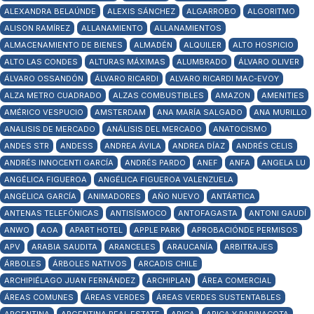
ALEXANDRA BELAÚNDE
ALEXIS SÁNCHEZ
ALGARROBO
ALGORITMO
ALISON RAMÍREZ
ALLANAMIENTO
ALLANAMIENTOS
ALMACENAMIENTO DE BIENES
ALMADÉN
ALQUILER
ALTO HOSPICIO
ALTO LAS CONDES
ALTURAS MÁXIMAS
ALUMBRADO
ÁLVARO OLIVER
ÁLVARO OSSANDÓN
ÁLVARO RICARDI
ALVARO RICARDI MAC-EVOY
ALZA METRO CUADRADO
ALZAS COMBUSTIBLES
AMAZON
AMENITIES
AMÉRICO VESPUCIO
AMSTERDAM
ANA MARÍA SALGADO
ANA MURILLO
ANALISIS DE MERCADO
ANÁLISIS DEL MERCADO
ANATOCISMO
ANDES STR
ANDESS
ANDREA ÁVILA
ANDREA DÍAZ
ANDRÉS CELIS
ANDRÉS INNOCENTI GARCÍA
ANDRÉS PARDO
ANEF
ANFA
ANGELA LU
ANGÉLICA FIGUEROA
ANGÉLICA FIGUEROA VALENZUELA
ANGÉLICA GARCÍA
ANIMADORES
AÑO NUEVO
ANTÁRTICA
ANTENAS TELEFÓNICAS
ANTISÍSMOCO
ANTOFAGASTA
ANTONI GAUDÍ
ANWO
AOA
APART HOTEL
APPLE PARK
APROBACIÓNDE PERMISOS
APV
ARABIA SAUDITA
ARANCELES
ARAUCANÍA
ARBITRAJES
ÁRBOLES
ÁRBOLES NATIVOS
ARCADIS CHILE
ARCHIPIÉLAGO JUAN FERNÁNDEZ
ARCHIPLAN
ÁREA COMERCIAL
ÁREAS COMUNES
ÁREAS VERDES
ÁREAS VERDES SUSTENTABLES