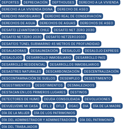
DEPORTES
DEPRECIACIÓN
DEPTHOUSES
DERECHO A LA VIVIENDA
DERECHO A LA VIVIENDA DIGNA
DERECHO DE ASEO
DERECHO INMOBILIARIO
DERECHO REAL DE CONSERVACIÓN
DERECHOS DE AGUA
DERECHOS DE AGUAS
DERECHOS DE ASEO
DESAFÍO LEVANTEMOS CHILE
DESAFÍO NET ZERO 2030
DESAFÍO NETZERO 2030
DESAFÍO NETZERO2030
DESAFÍOS TÚNEL SUBMARINO 45 METROS DE PROFUNDIDAD
DESALADORAS
DESALINIZACIÓN
DESALOJO
DESALOJO EXPRESS
DESALOJOS
DESARROLLO INMOBILIARIO
DESARROLLO PAÍS
DESARROLLO RESIDENCIAL
DESARROLLOS INMOBILIARIOS
DESASTRES NATURALES
DESCARBONIZACIÓN
DESCENTRALIZACIÓN
DESCONTAMINACIÓN DE SUELOS
DESEMPLEO
DESESTIMIENTO
DESESTIMIENTOS
DESISTIMIENTOS
DESMALEZADOS
DESTACAN EN LOS PRIMEROS LUGARES
DESTINOS
DETECTORES DE HUMO
DEUDA CONSOLIDADA
DEVOLUCIONES
DEVUELVEME MI CASA
DFL 2
DFL2
DGAC
DIA
DÍA DE LA MADRE
DÍA DE LA MUJER
DÍA DE LOS PATRIMONIOS
DÍA DEL ADMINISTRADOR Y ADMINISTRADORA
DÍA DEL PATRIMONIO
DÍA DEL TRABAJADOR