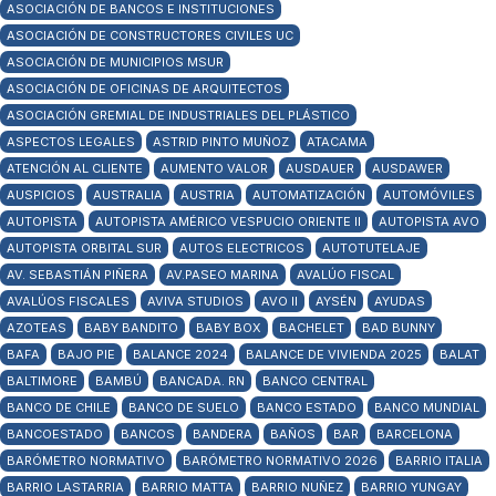
ASOCIACIÓN DE BANCOS E INSTITUCIONES
ASOCIACIÓN DE CONSTRUCTORES CIVILES UC
ASOCIACIÓN DE MUNICIPIOS MSUR
ASOCIACIÓN DE OFICINAS DE ARQUITECTOS
ASOCIACIÓN GREMIAL DE INDUSTRIALES DEL PLÁSTICO
ASPECTOS LEGALES
ASTRID PINTO MUÑOZ
ATACAMA
ATENCIÓN AL CLIENTE
AUMENTO VALOR
AUSDAUER
AUSDAWER
AUSPICIOS
AUSTRALIA
AUSTRIA
AUTOMATIZACIÓN
AUTOMÓVILES
AUTOPISTA
AUTOPISTA AMÉRICO VESPUCIO ORIENTE II
AUTOPISTA AVO
AUTOPISTA ORBITAL SUR
AUTOS ELECTRICOS
AUTOTUTELAJE
AV. SEBASTIÁN PIÑERA
AV.PASEO MARINA
AVALÚO FISCAL
AVALÚOS FISCALES
AVIVA STUDIOS
AVO II
AYSÉN
AYUDAS
AZOTEAS
BABY BANDITO
BABY BOX
BACHELET
BAD BUNNY
BAFA
BAJO PIE
BALANCE 2024
BALANCE DE VIVIENDA 2025
BALAT
BALTIMORE
BAMBÚ
BANCADA. RN
BANCO CENTRAL
BANCO DE CHILE
BANCO DE SUELO
BANCO ESTADO
BANCO MUNDIAL
BANCOESTADO
BANCOS
BANDERA
BAÑOS
BAR
BARCELONA
BARÓMETRO NORMATIVO
BARÓMETRO NORMATIVO 2026
BARRIO ITALIA
BARRIO LASTARRIA
BARRIO MATTA
BARRIO NUÑEZ
BARRIO YUNGAY