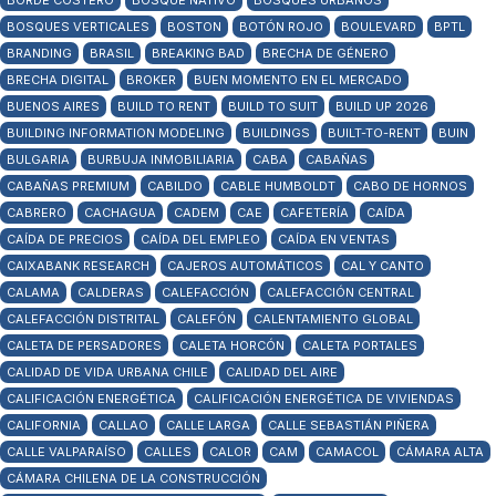
BORDE COSTERO
BOSQUE NATIVO
BOSQUES URBANOS
BOSQUES VERTICALES
BOSTON
BOTÓN ROJO
BOULEVARD
BPTL
BRANDING
BRASIL
BREAKING BAD
BRECHA DE GÉNERO
BRECHA DIGITAL
BROKER
BUEN MOMENTO EN EL MERCADO
BUENOS AIRES
BUILD TO RENT
BUILD TO SUIT
BUILD UP 2026
BUILDING INFORMATION MODELING
BUILDINGS
BUILT-TO-RENT
BUIN
BULGARIA
BURBUJA INMOBILIARIA
CABA
CABAÑAS
CABAÑAS PREMIUM
CABILDO
CABLE HUMBOLDT
CABO DE HORNOS
CABRERO
CACHAGUA
CADEM
CAE
CAFETERÍA
CAÍDA
CAÍDA DE PRECIOS
CAÍDA DEL EMPLEO
CAÍDA EN VENTAS
CAIXABANK RESEARCH
CAJEROS AUTOMÁTICOS
CAL Y CANTO
CALAMA
CALDERAS
CALEFACCIÓN
CALEFACCIÓN CENTRAL
CALEFACCIÓN DISTRITAL
CALEFÓN
CALENTAMIENTO GLOBAL
CALETA DE PERSADORES
CALETA HORCÓN
CALETA PORTALES
CALIDAD DE VIDA URBANA CHILE
CALIDAD DEL AIRE
CALIFICACIÓN ENERGÉTICA
CALIFICACIÓN ENERGÉTICA DE VIVIENDAS
CALIFORNIA
CALLAO
CALLE LARGA
CALLE SEBASTIÁN PIÑERA
CALLE VALPARAÍSO
CALLES
CALOR
CAM
CAMACOL
CÁMARA ALTA
CÁMARA CHILENA DE LA CONSTRUCCIÓN