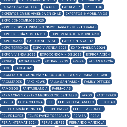
EVENTO
EVENTO INMOBILIARIO
EVENTOS
EVERGRANDE
EX SANTIAGO COLLEGE
EX SEDE
EXP REALTY
EXPERTOS
EXPERTOS CRISIS VIVIENDA EN CHILE
EXPERTOS INMOBILIARIOS
EXPO CONDOMINIOS 2025
EXPO DE OPORTUNIDADES INMOBILIARIA DE PUERTO VARAS
EXPO ENERGÍA SOSTENIBLE
EXPO MERCADO INMOBILIARIO
EXPO OSAKA
EXPO REAL ESTATE
EXPO RENTA CORTA
EXPO TERRENOS
EXPO VIVIENDA 2023
EXPO VIVIENDA 2024
EXPO VIVIENDA 2025
EXPOCONDOMINIOS 2025
EXPROPIACIÓN
EXSEDE
EXTRANJERO
EXTRANJEROS
EZEIZA
FABIÁN GARCÍA
FACH
FACHADAS
FACULTAD DE ECONOMÍA Y NEGOCIOS DE LA UNIVERSIDAD DE CHILE
FACULTADES
FAKE NEWS
FALLA SAN RAMÓN
FAMILY OFFICES
FAMOSOS
FANTASILANDIA
FARMACIAS
FARMACIAS Y CENTRO MÉDICOS Y/O DENTALES
FAROS
FAST TRACK
FAVELA
FC BARCELONA
FED
FEDERICO CASANELLO
FELICIDAD
FELIPE GARCÍA BUNSTER
FELIPE IBARRA
FELIPE LARROULET
FELIPE LÓPEZ
FELIPE PAVEZ TORREALBA
FEPASA
FERIA
FERIA INTERMAT 2024
FERIAS LIBRES
FERNANDO MANDIOLA