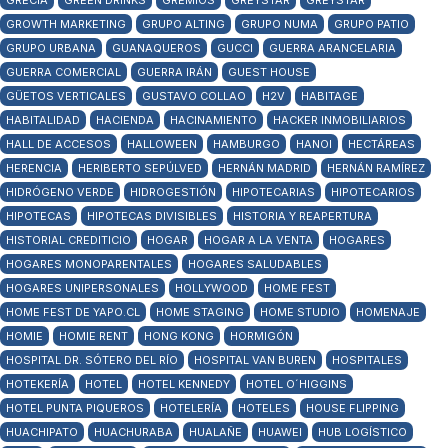
GRECIA
GREEN DRINKS
GREMIOS
GREYSTAR
GREYSTAR
GROWTH MARKETING
GRUPO ALTING
GRUPO NUMA
GRUPO PATIO
GRUPO URBANA
GUANAQUEROS
GUCCI
GUERRA ARANCELARIA
GUERRA COMERCIAL
GUERRA IRÁN
GUEST HOUSE
GÜETOS VERTICALES
GUSTAVO COLLAO
H2V
HABITAGE
HABITALIDAD
HACIENDA
HACINAMIENTO
HACKER INMOBILIARIOS
HALL DE ACCESOS
HALLOWEEN
HAMBURGO
HANOI
HECTÁREAS
HERENCIA
HERIBERTO SEPÚLVED
HERNÁN MADRID
HERNÁN RAMÍREZ
HIDRÓGENO VERDE
HIDROGESTIÓN
HIPOTECARIAS
HIPOTECARIOS
HIPOTECAS
HIPOTECAS DIVISIBLES
HISTORIA Y REAPERTURA
HISTORIAL CREDITICIO
HOGAR
HOGAR A LA VENTA
HOGARES
HOGARES MONOPARENTALES
HOGARES SALUDABLES
HOGARES UNIPERSONALES
HOLLYWOOD
HOME FEST
HOME FEST DE YAPO.CL
HOME STAGING
HOME STUDIO
HOMENAJE
HOMIE
HOMIE RENT
HONG KONG
HORMIGÓN
HOSPITAL DR. SÓTERO DEL RÍO
HOSPITAL VAN BUREN
HOSPITALES
HOTEKERÍA
HOTEL
HOTEL KENNEDY
HOTEL O´HIGGINS
HOTEL PUNTA PIQUEROS
HOTELERÍA
HOTELES
HOUSE FLIPPING
HUACHIPATO
HUACHURABA
HUALAÑE
HUAWEI
HUB LOGÍSTICO