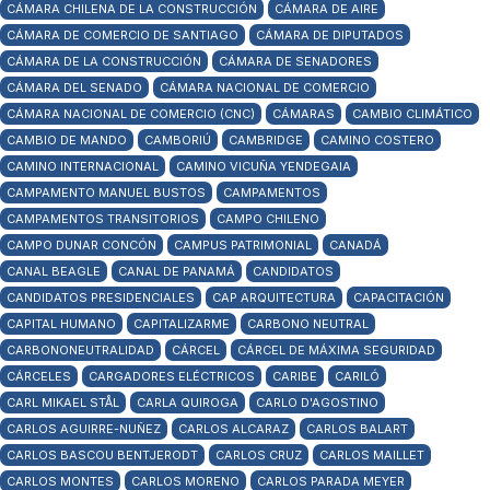
CÁMARA CHILENA DE LA CONSTRUCCIÓN
CÁMARA DE AIRE
CÁMARA DE COMERCIO DE SANTIAGO
CÁMARA DE DIPUTADOS
CÁMARA DE LA CONSTRUCCIÓN
CÁMARA DE SENADORES
CÁMARA DEL SENADO
CÁMARA NACIONAL DE COMERCIO
CÁMARA NACIONAL DE COMERCIO (CNC)
CÁMARAS
CAMBIO CLIMÁTICO
CAMBIO DE MANDO
CAMBORIÚ
CAMBRIDGE
CAMINO COSTERO
CAMINO INTERNACIONAL
CAMINO VICUÑA YENDEGAIA
CAMPAMENTO MANUEL BUSTOS
CAMPAMENTOS
CAMPAMENTOS TRANSITORIOS
CAMPO CHILENO
CAMPO DUNAR CONCÓN
CAMPUS PATRIMONIAL
CANADÁ
CANAL BEAGLE
CANAL DE PANAMÁ
CANDIDATOS
CANDIDATOS PRESIDENCIALES
CAP ARQUITECTURA
CAPACITACIÓN
CAPITAL HUMANO
CAPITALIZARME
CARBONO NEUTRAL
CARBONONEUTRALIDAD
CÁRCEL
CÁRCEL DE MÁXIMA SEGURIDAD
CÁRCELES
CARGADORES ELÉCTRICOS
CARIBE
CARILÓ
CARL MIKAEL STÅL
CARLA QUIROGA
CARLO D'AGOSTINO
CARLOS AGUIRRE-NUÑEZ
CARLOS ALCARAZ
CARLOS BALART
CARLOS BASCOU BENTJERODT
CARLOS CRUZ
CARLOS MAILLET
CARLOS MONTES
CARLOS MORENO
CARLOS PARADA MEYER