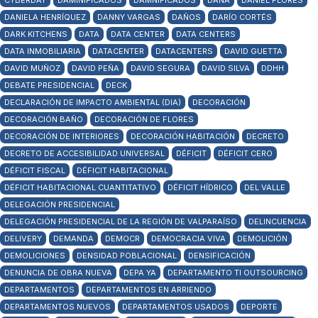
CYBERDAY
DAMINIFICADOS
DAMNIFICADOS
DANA
DANIEL FLORES
DANIELA HENRÍQUEZ
DANNY VARGAS
DAÑOS
DARÍO CORTÉS
DARK KITCHENS
DATA
DATA CENTER
DATA CENTERS
DATA INMOBILIARIA
DATACENTER
DATACENTERS
DAVID GUETTA
DAVID MUÑOZ
DAVID PEÑA
DAVID SEGURA
DAVID SILVA
DDHH
DEBATE PRESIDENCIAL
DECK
DECLARACIÓN DE IMPACTO AMBIENTAL (DIA)
DECORACIÓN
DECORACIÓN BAÑO
DECORACIÓN DE FLORES
DECORACIÓN DE INTERIORES
DECORACIÓN HABITACIÓN
DECRETO
DECRETO DE ACCESIBILIDAD UNIVERSAL
DÉFICIT
DÉFICIT CERO
DÉFICIT FISCAL
DÉFICIT HABITACIONAL
DÉFICIT HABITACIONAL CUANTITATIVO
DÉFICIT HÍDRICO
DEL VALLE
DELEGACIÓN PRESIDENCIAL
DELEGACIÓN PRESIDENCIAL DE LA REGIÓN DE VALPARAÍSO
DELINCUENCIA
DELIVERY
DEMANDA
DEMOCR
DEMOCRACIA VIVA
DEMOLICIÓN
DEMOLICIONES
DENSIDAD POBLACIONAL
DENSIFICACIÓN
DENUNCIA DE OBRA NUEVA
DEPA YA
DEPARTAMENTO TI OUTSOURCING
DEPARTAMENTOS
DEPARTAMENTOS EN ARRIENDO
DEPARTAMENTOS NUEVOS
DEPARTAMENTOS USADOS
DEPORTE