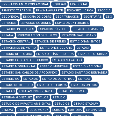
ENVEJECIMIENTO POBLACIONAL
EQUIDAD
ERA DIGITAL
ERNESTO TARAZONA
ERWIN NAVARRETE
ESCASEZ HIDRICA
ESCOCIA
ESCONDIDA
ESCORIA DE COBRE
ESCRITURACIÓN
ESCRITURAS
ESG
ESPACIOS
ESPACIOS COMUNES
ESPACIOS EXTERIORES
ESPACIOS INTERIORES
ESPACIOS PÚBLICOS
ESPACIOS URBANOS
ESPAÑA
ESPECULACIÓN DE SUELOS
ESTACIÓN BAQUEDANO
ESTACIÓN CENTRAL
ESTACIÓN DE TRENES
ESTACIONAMIENTOS
ESTACIONES DE METRO
ESTACIONES DEL AÑO
ESTADIO
ESTADIO DE FLORIDA
ESTADIO ELÍAS FIGUEROA
ESTADIO FUTURISTA
ESTADIO LA GRANJA DE CURICÓ
ESTADIO MARACANÁ
ESTADIO MONUMENTAL
ESTADIO MUNICIPAL
ESTADIO NACIONAL
ESTADIO SAN CARLOS DE APOQUINDO
ESTADIO SANTIAGO BERNABÉU
ESTADIO UC
ESTADIOS
ESTADIOS DE FÚTBOL
ESTADO
ESTADO DE DERECHO
ESTADO DE FLORIDA
ESTADOS UNIDOS
ESTAFAS
ESTAFAS INMOBILIARIAS
ESTALLIDO SOCIAL
ESTEBAN GONZALEZ
ESTILOS
ESTUDIO
ESTUDIO DE IMPACTO AMBIENTAL
ESTUDIOS
ETIHAD STADIUM
ETMDAY
ETSA
EUROMONEY
EUROPA
EURPORA
EV CHARGER