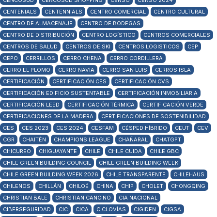
CENCOSUD
CENCOSUD SHOPPING
CENSO
CENSO 2024
CENTENIALS
CENTENNIALS
CENTRO COMERCIAL
CENTRO CULTURAL
CENTRO DE ALMACENAJE
CENTRO DE BODEGAS
CENTRO DE DISTRIBUCIÓN
CENTRO LOGÍSTICO
CENTROS COMERCIALES
CENTROS DE SALUD
CENTROS DE SKI
CENTROS LOGISTICOS
CEP
CEPO
CERRILLOS
CERRO CHENA
CERRO CORDILLERA
CERRO EL PLOMO
CERRO NAVIA
CERRO SAN LUIS
CERROS ISLA
CERTIFICACIÓN
CERTIFICACIÓN CES
CERTIFICACIÓN CVS
CERTIFICACIÓN EDIFICIO SUSTENTABLE
CERTIFICACIÓN INMOBILIARIA
CERTIFICACIÓN LEED
CERTIFICACIÓN TÉRMICA
CERTIFICACIÓN VERDE
CERTIFICACIONES DE LA MADERA
CERTIFICACIONES DE SOSTENIBILIDAD
CES
CES 2023
CES 2024
CESFAM
CÉSPED HÍBRIDO
CEUT
CEV
CGR
CHAITÉN
CHAMPIONS LEAGUE
CHAÑARAL
CHATGPT
CHICUREO
CHIGUAYANTE
CHILE
CHILE CUIDA
CHILE GBC
CHILE GREEN BUILDING COUNCIL
CHILE GREEN BUILDING WEEK
CHILE GREEN BUILDING WEEK 2026
CHILE TRANSPARENTE
CHILEHAUS
CHILENOS
CHILLÁN
CHILOÉ
CHINA
CHIP
CHOLET
CHONGQING
CHRISTIAN BALE
CHRISTIAN CANCINO
CIA NACIONAL
CIBERSEGURIDAD
CIC
CICA
CICLOVÍAS
CIGIDEN
CIGSA