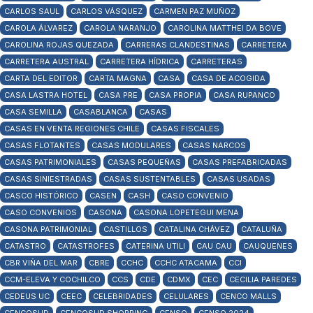
CARLOS SAUL
CARLOS VÁSQUEZ
CARMEN PAZ MUÑOZ
CAROLA ÁLVAREZ
CAROLA NARANJO
CAROLINA MATTHEI DA BOVE
CAROLINA ROJAS QUEZADA
CARRERAS CLANDESTINAS
CARRETERA
CARRETERA AUSTRAL
CARRETERA HÍDRICA
CARRETERAS
CARTA DEL EDITOR
CARTA MAGNA
CASA
CASA DE ACOGIDA
CASA LASTRA HOTEL
CASA PRE
CASA PROPIA
CASA RUPANCO
CASA SEMILLA
CASABLANCA
CASAS
CASAS EN VENTA REGIONES CHILE
CASAS FISCALES
CASAS FLOTANTES
CASAS MODULARES
CASAS NARCOS
CASAS PATRIMONIALES
CASAS PEQUEÑAS
CASAS PREFABRICADAS
CASAS SINIESTRADAS
CASAS SUSTENTABLES
CASAS USADAS
CASCO HISTÓRICO
CASEN
CASH
CASO CONVENIO
CASO CONVENIOS
CASONA
CASONA LOPETEGUI MENA
CASONA PATRIMONIAL
CASTILLOS
CATALINA CHÁVEZ
CATALUÑA
CATASTRO
CATASTROFES
CATERINA UTILI
CAU CAU
CAUQUENES
CBR VIÑA DEL MAR
CBRE
CCHC
CCHC ATACAMA
CCI
CCM-ELEVA Y COCHILCO
CCS
CDE
CDMX
CEC
CECILIA PAREDES
CEDEUS UC
CEEC
CELEBRIDADES
CELULARES
CENCO MALLS