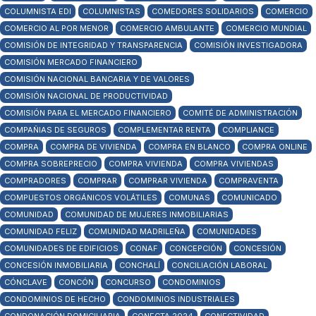
COLUMNISTA EDI
COLUMNISTAS
COMEDORES SOLIDARIOS
COMERCIO
COMERCIO AL POR MENOR
COMERCIO AMBULANTE
COMERCIO MUNDIAL
COMISIÓN DE INTEGRIDAD Y TRANSPARENCIA
COMISIÓN INVESTIGADORA
COMISIÓN MERCADO FINANCIERO
COMISIÓN NACIONAL BANCARIA Y DE VALORES
COMISIÓN NACIONAL DE PRODUCTIVIDAD
COMISIÓN PARA EL MERCADO FINANCIERO
COMITÉ DE ADMINISTRACIÓN
COMPAÑIAS DE SEGUROS
COMPLEMENTAR RENTA
COMPLIANCE
COMPRA
COMPRA DE VIVIENDA
COMPRA EN BLANCO
COMPRA ONLINE
COMPRA SOBREPRECIO
COMPRA VIVIENDA
COMPRA VIVIENDAS
COMPRADORES
COMPRAR
COMPRAR VIVIENDA
COMPRAVENTA
COMPUESTOS ORGÁNICOS VOLÁTILES
COMUNAS
COMUNICADO
COMUNIDAD
COMUNIDAD DE MUJERES INMOBILIARIAS
COMUNIDAD FELIZ
COMUNIDAD MADRILEÑA
COMUNIDADES
COMUNIDADES DE EDIFICIOS
CONAF
CONCEPCIÓN
CONCESIÓN
CONCESIÓN INMOBILIARIA
CONCHALÍ
CONCILIACIÓN LABORAL
CÓNCLAVE
CONCÓN
CONCURSO
CONDOMINIOS
CONDOMINIOS DE HECHO
CONDOMINIOS INDUSTRIALES