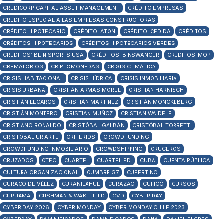
CREDICORP CAPITAL ASSET MANAGEMENT
CRÉDITO EMPRESAS
CRÉDITO ESPECIAL A LAS EMPRESAS CONSTRUCTORAS
CRÉDITO HIPOTECARIO
CRÉDITO: ATON
CRÉDITO: CEDIDA
CRÉDITOS
CRÉDITOS HIPOTECARIOS
CRÉDITOS HIPOTECARIOS VERDES
CREDITOS: BEIN SPORTS USA
CRÉDITOS: BINSWANGER
CRÉDITOS: MOP
CREMATORIOS
CRIPTOMONEDAS
CRISIS CLIMÁTICA
CRISIS HABITACIONAL
CRISIS HÍDRICA
CRISIS INMOBILIARIA
CRISIS URBANA
CRISTIÁN ARMAS MOREL
CRISTIAN HARNISCH
CRISTIÁN LECAROS
CRISTIÁN MARTÍNEZ
CRISTIÁN MONCKEBERG
CRISTIÁN MONTERO
CRISTIAN MUÑOZ
CRISTIAN WAIDELE
CRISTIANO RONALDO
CRISTÓBAL GALBÁN
CRISTÓBAL TORRETTI
CRISTÓBAL URIARTE
CRITERIOS
CROWDFUNDING
CROWDFUNDING INMOBILIARIO
CROWDSHIPPING
CRUCEROS
CRUZADOS
CTEC
CUARTEL
CUARTEL PDI
CUBA
CUENTA PÚBLICA
CULTURA ORGANIZACIONAL
CUMBRE G7
CUPERTINO
CURACO DE VÉLEZ
CURANILAHUE
CURAZAO
CURICÓ
CURSOS
CURUAMA
CUSHMAN & WAKEFIELD
CVD
CYBER DAY
CYBER DAY 2026
CYBER MONDAY
CYBER MONDAY CHILE 2023