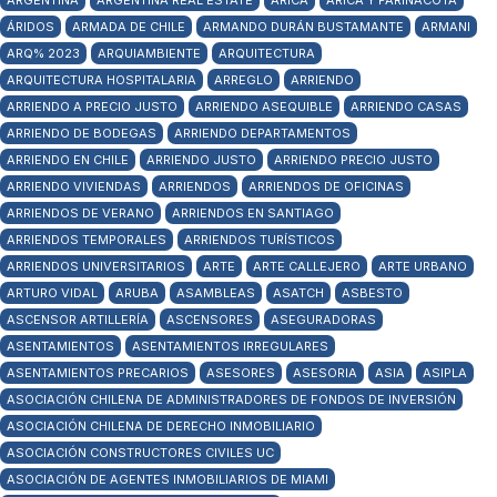
ARGENTINA
ARGENTINA REAL ESTATE
ARICA
ARICA Y PARINACOTA
ÁRIDOS
ARMADA DE CHILE
ARMANDO DURÁN BUSTAMANTE
ARMANI
ARQ% 2023
ARQUIAMBIENTE
ARQUITECTURA
ARQUITECTURA HOSPITALARIA
ARREGLO
ARRIENDO
ARRIENDO A PRECIO JUSTO
ARRIENDO ASEQUIBLE
ARRIENDO CASAS
ARRIENDO DE BODEGAS
ARRIENDO DEPARTAMENTOS
ARRIENDO EN CHILE
ARRIENDO JUSTO
ARRIENDO PRECIO JUSTO
ARRIENDO VIVIENDAS
ARRIENDOS
ARRIENDOS DE OFICINAS
ARRIENDOS DE VERANO
ARRIENDOS EN SANTIAGO
ARRIENDOS TEMPORALES
ARRIENDOS TURÍSTICOS
ARRIENDOS UNIVERSITARIOS
ARTE
ARTE CALLEJERO
ARTE URBANO
ARTURO VIDAL
ARUBA
ASAMBLEAS
ASATCH
ASBESTO
ASCENSOR ARTILLERÍA
ASCENSORES
ASEGURADORAS
ASENTAMIENTOS
ASENTAMIENTOS IRREGULARES
ASENTAMIENTOS PRECARIOS
ASESORES
ASESORIA
ASIA
ASIPLA
ASOCIACIÓN CHILENA DE ADMINISTRADORES DE FONDOS DE INVERSIÓN
ASOCIACIÓN CHILENA DE DERECHO INMOBILIARIO
ASOCIACIÓN CONSTRUCTORES CIVILES UC
ASOCIACIÓN DE AGENTES INMOBILIARIOS DE MIAMI