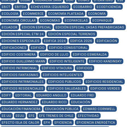
DUA LIPA
DUBAI
DUBRAZKA JARA
DUKI
DUNAS
DYLANTERO
E2E
EBCT
EBITDA
ECHEVERRÍA IZQUIERDO
ECOBARRIO
ECOEFICIENCIA
ECOLOGÍA
ECOMMERCE
ECOMOMÍA PLATEADA
ECONOMÍA
ECONOMÍA CIRCULAR
ECONOMÍAS
ECOPARCELAS
ECOPARQUE
ECUADOR
EDICION ESPECIAL
EDICIÓN ESPECIAL CASAS PREFABRICADAS
EDICIÓN ESPECIAL ETM 24
EDICIÓN ESPECIAL TERRENOS
EDICIONES ESPECIALES
EDIFICA 2024
EDIFICA 2026
EDIFICACIÓN
EDIFICACIONES
EDIFICIO
EDIFICIO CONSISTORIAL
EDIFICIO COSTANERA
EDIFICIO DE LUJO
EDIFICIO ESMERALDA
EDIFICIO GUILLERMO MANN
EDIFICIO INTELIGENTE
EDIFICIO KANDINSKY
EDIFICIO PATRIMONIAL
EDIFICIO VITACURA
EDIFICIOS
EDIFICIOS FANTASMAS
EDIFICIOS INTELIGENTES
EDIFICIOS PATRIMONIALES
EDIFICIOS PÚBLICOS
EDIFICIOS RESIDENCIAL
EDIFICIOS RESIDENCIALES
EDIFICIOS SALUDABLES
EDIFICIOS VERDES
EDIFY
EDITORIAL
EDUARDO ANGULO
EDUARDO FREI
EDUARDO HERNANDEZ
EDUARDO RICCI
EDUCACIÓN
EDUCACIÓN FINANCIERA
EDUCACIÓN PÚBLICA
EDWARD CORNWELL
EE.UU
EEUU
EFE
EFE TRENES DE CHILE
EFECTIVIDAD
EFECTO ISLA DE CALOR
EFH
EFICIENCIA
EFICIENCIA ENERGÉTICA