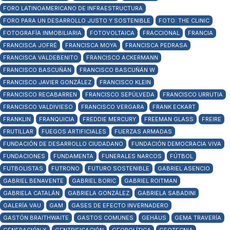
FORO LATINOAMERICANO DE INFRAESTRUCTURA
FORO PARA UN DESARROLLO JUSTO Y SOSTENIBLE
FOTO: THE CLINIC
FOTOGRAFÍA INMOBILIARIA
FOTOVOLTAICA
FRACCIONAL
FRANCIA
FRANCISCA JOFRÉ
FRANCISCA MOYA
FRANCISCA PEDRASA
FRANCISCA VALDEBENITO
FRANCISCO ACKERMANN
FRANCISCO BASCUÑÁN
FRANCISCO BASCUÑÁN W
FRANCISCO JAVIER GONZÁLEZ
FRANCISCO KLEIN
FRANCISCO RECABARREN
FRANCISCO SEPÚLVEDA
FRANCISCO URRUTIA
FRANCISCO VALDIVIESO
FRANCISCO VERGARA
FRANK ECKART
FRANKLIN
FRANQUICIA
FREDDIE MERCURY
FREEMAN GLASS
FREIRE
FRUTILLAR
FUEGOS ARTIFICIALES
FUERZAS ARMADAS
FUNDACIÓN DE DESARROLLO CIUDADANO
FUNDACIÓN DEMOCRACIA VIVA
FUNDACIONES
FUNDAMENTA
FUNERALES NARCOS
FÚTBOL
FUTBOLISTAS
FUTRONO
FUTURO SOSTENIBLE
GABRIEL ASENCIO
GABRIEL BENAVENTE
GABRIEL BORIC
GABRIEL ROITMAN
GABRIELA CATALÁN
GABRIELA GONZÁLEZ
GABRIELA SABADINI
GALERÍA VAU
GAM
GASES DE EFECTO INVERNADERO
GASTÓN BRAITHWAITE
GASTOS COMUNES
GEHÄUS
GEMA TRAVERÍA