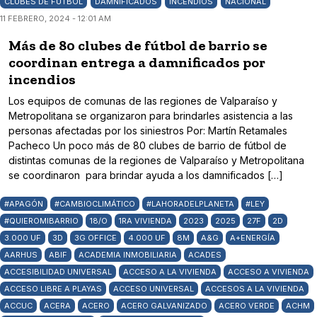
CLUBES DE FÚTBOL
DAMNIFICADOS
INCENDIOS
NACIONAL
11 FEBRERO, 2024 - 12:01 AM
Más de 80 clubes de fútbol de barrio se
coordinan entrega a damnificados por
incendios
Los equipos de comunas de las regiones de Valparaíso y
Metropolitana se organizaron para brindarles asistencia a las
personas afectadas por los siniestros Por: Martín Retamales
Pacheco Un poco más de 80 clubes de barrio de fútbol de
distintas comunas de la regiones de Valparaíso y Metropolitana
se coordinaron para brindar ayuda a los damnificados […]
#APAGÓN
#CAMBIOCLIMÁTICO
#LAHORADELPLANETA
#LEY
#QUIEROMIBARRIO
18/O
1RA VIVIENDA
2023
2025
27F
2D
3.000 UF
3D
3G OFFICE
4.000 UF
8M
A&G
A+ENERGÍA
AARHUS
ABIF
ACADEMIA INMOBILIARIA
ACADES
ACCESIBILIDAD UNIVERSAL
ACCESO A LA VIVIENDA
ACCESO A VIVIENDA
ACCESO LIBRE A PLAYAS
ACCESO UNIVERSAL
ACCESOS A LA VIVIENDA
ACCUC
ACERA
ACERO
ACERO GALVANIZADO
ACERO VERDE
ACHM