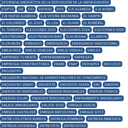
EFICIENCIA ENERGÉTICA DE LA EDIFICACIÓN DE LA UNIÓN EUROPEA
EGIPTO
EIA
EICI
EIFFAGE
EIFS
EJE ALAMEDA
EJE BIOBÍO
EJE NUEVA ALAMEDA
EJE VICUÑA MACKENNA
EL CAMPÍN
EL COLORADO
EL GOLF
EL LOA
EL OLIVAR
EL ROMERAL
EL TENIENTE
ELECCIONES 2023
ELECCIONES 2024
ELECCIONES 2025
ELECTRICIDAD
ELECTROMOVILIDAD
ELIS REGINA
ELLINIKON
ELON MUSK
EMBARGO
EMERGENCIA
EMERGENCIA HABITACIONAL
EMILIA RÍOS
EMILIO VENEGAS
EMILIO VENGAS
EMPLEO
EMPRENDE TU MENTE
EMPRENDIMIENTO
EMPRESAS
EMPRESAS CONSTRUCTORAS
ENAMI
ENAP
ENCHAPES
ENCI 2023
ENCUENTRO
ENCUENTRO NACIONAL DE ADMINISTRADORES DE CONDOMINIOS
ENCUENTRO SMART
ENCUESTA
ENCUESTA CASEN
ENE
ENERGÍA
ENERGÍA NO RENOVABLES
ENERGÍA RENOVABLES
ENERGÍA SÍSMICA
ENERGÍA SOLAR
ENERGÍAS RENOVABLES
ENFRIAMIENTO INMOBILIARIO
ENLACE INMOBILIARIO
ENLOCE 2025
ENRIQUE GARCÍA
ENRIQUE GASTALVER
ENRIQUE MATUSCHKA
ENRIQUE SOTZ
ENTRE LOS OTROS RUBROS
ENTREGA DOMINIOS
ENTREGA INMEDIATA
ENTREGA VIVIENDAS
ENTREVISTA
ENTREVISTAS