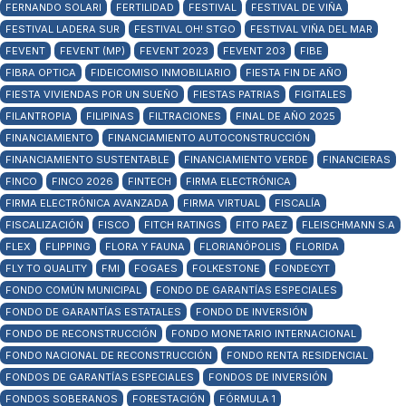
FERNANDO SOLARI
FERTILIDAD
FESTIVAL
FESTIVAL DE VIÑA
FESTIVAL LADERA SUR
FESTIVAL OH! STGO
FESTIVAL VIÑA DEL MAR
FEVENT
FEVENT (MP)
FEVENT 2023
FEVENT 203
FIBE
FIBRA OPTICA
FIDEICOMISO INMOBILIARIO
FIESTA FIN DE AÑO
FIESTA VIVIENDAS POR UN SUEÑO
FIESTAS PATRIAS
FIGITALES
FILANTROPIA
FILIPINAS
FILTRACIONES
FINAL DE AÑO 2025
FINANCIAMIENTO
FINANCIAMIENTO AUTOCONSTRUCCIÓN
FINANCIAMIENTO SUSTENTABLE
FINANCIAMIENTO VERDE
FINANCIERAS
FINCO
FINCO 2026
FINTECH
FIRMA ELECTRÓNICA
FIRMA ELECTRÓNICA AVANZADA
FIRMA VIRTUAL
FISCALÍA
FISCALIZACIÓN
FISCO
FITCH RATINGS
FITO PAEZ
FLEISCHMANN S.A
FLEX
FLIPPING
FLORA Y FAUNA
FLORIANÓPOLIS
FLORIDA
FLY TO QUALITY
FMI
FOGAES
FOLKESTONE
FONDECYT
FONDO COMÚN MUNICIPAL
FONDO DE GARANTÍAS ESPECIALES
FONDO DE GARANTÍAS ESTATALES
FONDO DE INVERSIÓN
FONDO DE RECONSTRUCCIÓN
FONDO MONETARIO INTERNACIONAL
FONDO NACIONAL DE RECONSTRUCCIÓN
FONDO RENTA RESIDENCIAL
FONDOS DE GARANTÍAS ESPECIALES
FONDOS DE INVERSIÓN
FONDOS SOBERANOS
FORESTACIÓN
FÓRMULA 1