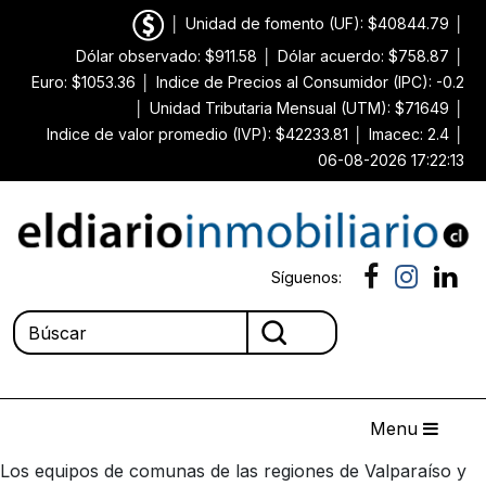
│
Unidad de fomento (UF): $40844.79
│
Dólar observado: $911.58
│
Dólar acuerdo: $758.87
│
Euro: $1053.36
│
Indice de Precios al Consumidor (IPC): -0.2
│
Unidad Tributaria Mensual (UTM): $71649
│
Indice de valor promedio (IVP): $42233.81
│
Imacec: 2.4
│
06-08-2026 17:22:13
Síguenos:
Menu
Los equipos de comunas de las regiones de Valparaíso y