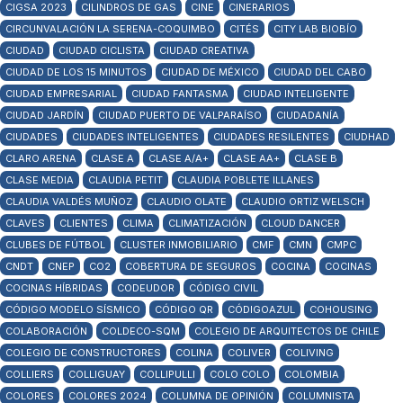
CIGSA 2023
CILINDROS DE GAS
CINE
CINERARIOS
CIRCUNVALACIÓN LA SERENA-COQUIMBO
CITÉS
CITY LAB BIOBÍO
CIUDAD
CIUDAD CICLISTA
CIUDAD CREATIVA
CIUDAD DE LOS 15 MINUTOS
CIUDAD DE MÉXICO
CIUDAD DEL CABO
CIUDAD EMPRESARIAL
CIUDAD FANTASMA
CIUDAD INTELIGENTE
CIUDAD JARDÍN
CIUDAD PUERTO DE VALPARAÍSO
CIUDADANÍA
CIUDADES
CIUDADES INTELIGENTES
CIUDADES RESILENTES
CIUDHAD
CLARO ARENA
CLASE A
CLASE A/A+
CLASE AA+
CLASE B
CLASE MEDIA
CLAUDIA PETIT
CLAUDIA POBLETE ILLANES
CLAUDIA VALDÉS MUÑOZ
CLAUDIO OLATE
CLAUDIO ORTIZ WELSCH
CLAVES
CLIENTES
CLIMA
CLIMATIZACIÓN
CLOUD DANCER
CLUBES DE FÚTBOL
CLUSTER INMOBILIARIO
CMF
CMN
CMPC
CNDT
CNEP
CO2
COBERTURA DE SEGUROS
COCINA
COCINAS
COCINAS HÍBRIDAS
CODEUDOR
CÓDIGO CIVIL
CÓDIGO MODELO SÍSMICO
CÓDIGO QR
CÓDIGOAZUL
COHOUSING
COLABORACIÓN
COLDECO-SQM
COLEGIO DE ARQUITECTOS DE CHILE
COLEGIO DE CONSTRUCTORES
COLINA
COLIVER
COLIVING
COLLIERS
COLLIGUAY
COLLIPULLI
COLO COLO
COLOMBIA
COLORES
COLORES 2024
COLUMNA DE OPINIÓN
COLUMNISTA