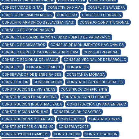
CONDONACIÓN DOMICILIARIA
CONECTA 2024
CONECTIVIDAD
CONECTIVIDAD DIGITAL
CONECTIVIDAD VIAL
CONERLIO SAAVEDRA
CONFLICTOS INMOBILIARIOS
CONGRESO
CONGRESO CIUDADES
CONJUNTO ARMÓNICO BELLAVISTA (CAB)
CONSEJO CONSTITUCIONAL
CONSEJO DE COORDINACIÓN
CONSEJO DE COORDINACIÓN CIUDAD PUERTO DE VALPARAÍSO
CONSEJO DE MINISTROS
CONSEJO DE MONUMENTOS NACIONALES
CONSEJO DE POLÍTICAS INFRAESTRUCTURA
CONSEJO REGIONAL
CONSEJO REGIONAL DEL MAULE
CONSEJO VECINAL DE DESARROLLO
CONSEJOS
CONSERJE REMOTO
CONSERJES
CONSERVADOR DE BIENES RAÍCES
CONSTANZA MORAGA
CONSTITUCIÓN
CONSTRUCCIÓN
CONSTRUCCIÓN DE HOSPITALES
CONSTRUCCIÓN DE VIVIENDAS
CONSTRUCCIÓN EFICIENTE
CONSTRUCCIÓN EN ARGENTINA
CONSTRUCCIÓN FLOTANTE
CONSTRUCCIÓN INDUSTRIALIZADA
CONSTRUCCIÓN LIVIANA EN SECO
CONSTRUCCIÓN MODULAR
CONSTRUCCIÓN ROBÓTICA
CONSTRUCCIÓN SOSTENIBLE
CONSTRUCIÓN
CONSTRUCTORAS
CONSTRUCTORES CIVILES UC
CONSTRUYE2025
CONSTRUYENDO CAMBIOS
CONSTUCCIÓN
CONSTUYEACCIÓN