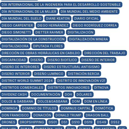
DÍA INTERNACIONAL DE LA INGENIERÍA PARA EL DESARROLLO SOSTENIBLE
DÍA INTERNACIONAL DE LA MUJER
DÍA MUNDIAL DEL MEDIO AMBIENTE
DÍA MUNDIAL DEL SUELO
DIANE KEATON
DIARIO OFICIAL
DIEGO CARPENTIER
DIEGO HERNÁNDEZ
DIEGO RODRÍGUEZ CORREA
DIEGO SIMONETTI
DIETTER RAHMER
DIGITALIZACIÓN
DIGITALIZACIÓN DE LA CONSTRUCCIÓN
DIGITALIZACIÓN MINERA
DIGITALIZADORA
DIPUTADA FLORES
DIRECCIÓN DE OBRAS HIDRÁULICAS EN CABILDO
DIRECCIÓN DEL TRABAJO
DISCAPACIDAD
DISEÑO
DISEÑO BIOFÍLICO
DISEÑO DE INTERIOR
DISEÑO DE INTERIORES
DISEÑO ESTRUCTURAL ANTISISMO
DISEÑO INTERIOR
DISEÑO LUMÍNICO
DISTINCIÓN BERCIA
DISTRICT WORLD SUMMIT 2024
DISTRITO DE INNOVACIÓN V21
DISTRITOS COMERCIALES
DISTRITOS INNOVADORES
DITNOVA
DIVIDENZ CASH
DOCUMENTACIÓN
DOH
DÓLARES
DOLCE & GABBANA
DOLCE&GABBANA
DOM
DOM EN LÍNEA
DOMINGA
DOMINIO DE TÍTULOS
DOMINUS CAPITAL
DOMÓTICA
DON FRANCISCO
DONACIÓN
DONALD TRUMP
DRAGON BALL
DRONES
DROPSHIPPING
DS01
DS1
DS10
DS19
DS49
DS52