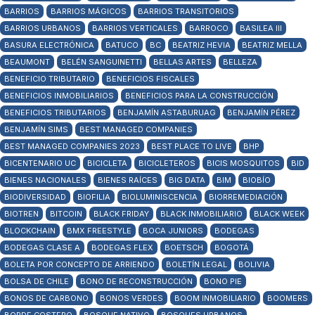
BARRIOS
BARRIOS MÁGICOS
BARRIOS TRANSITORIOS
BARRIOS URBANOS
BARRIOS VERTICALES
BARROCO
BASILEA III
BASURA ELECTRÓNICA
BATUCO
BC
BEATRIZ HEVIA
BEATRIZ MELLA
BEAUMONT
BELÉN SANGUINETTI
BELLAS ARTES
BELLEZA
BENEFICIO TRIBUTARIO
BENEFICIOS FISCALES
BENEFICIOS INMOBILIARIOS
BENEFICIOS PARA LA CONSTRUCCIÓN
BENEFICIOS TRIBUTARIOS
BENJAMÍN ASTABURUAG
BENJAMÍN PÉREZ
BENJAMÍN SIMS
BEST MANAGED COMPANIES
BEST MANAGED COMPANIES 2023
BEST PLACE TO LIVE
BHP
BICENTENARIO UC
BICICLETA
BICICLETEROS
BICIS MOSQUITOS
BID
BIENES NACIONALES
BIENES RAÍCES
BIG DATA
BIM
BIOBÍO
BIODIVERSIDAD
BIOFILIA
BIOLUMINISCENCIA
BIORREMEDIACIÓN
BIOTREN
BITCOIN
BLACK FRIDAY
BLACK INMOBILIARIO
BLACK WEEK
BLOCKCHAIN
BMX FREESTYLE
BOCA JUNIORS
BODEGAS
BODEGAS CLASE A
BODEGAS FLEX
BOETSCH
BOGOTÁ
BOLETA POR CONCEPTO DE ARRIENDO
BOLETÍN LEGAL
BOLIVIA
BOLSA DE CHILE
BONO DE RECONSTRUCCIÓN
BONO PIE
BONOS DE CARBONO
BONOS VERDES
BOOM INMOBILIARIO
BOOMERS