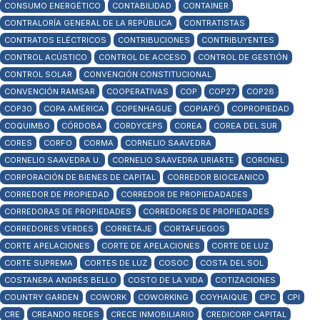
CONSUMO ENERGÉTICO
CONTABILIDAD
CONTAINER
CONTRALORÍA GENERAL DE LA REPÚBLICA
CONTRATISTAS
CONTRATOS ELÉCTRICOS
CONTRIBUCIONES
CONTRIBUYENTES
CONTROL ACÚSTICO
CONTROL DE ACCESO
CONTROL DE GESTIÓN
CONTROL SOLAR
CONVENCIÓN CONSTITUCIONAL
CONVENCIÓN RAMSAR
COOPERATIVAS
COP
COP27
COP28
COP30
COPA AMÉRICA
COPENHAGUE
COPIAPÓ
COPROPIEDAD
COQUIMBO
CÓRDOBA
CORDYCEPS
COREA
COREA DEL SUR
CORES
CORFO
CORMA
CORNELIO SAAVEDRA
CORNELIO SAAVEDRA U.
CORNELIO SAAVEDRA URIARTE
CORONEL
CORPORACIÓN DE BIENES DE CAPITAL
CORREDOR BIOCEANICO
CORREDOR DE PROPIEDAD
CORREDOR DE PROPIEDADADES
CORREDORAS DE PROPIEDADES
CORREDORES DE PROPIEDADES
CORREDORES VERDES
CORRETAJE
CORTAFUEGOS
CORTE APELACIONES
CORTE DE APELACIONES
CORTE DE LUZ
CORTE SUPREMA
CORTES DE LUZ
COSOC
COSTA DEL SOL
COSTANERA ANDRÉS BELLO
COSTO DE LA VIDA
COTIZACIONES
COUNTRY GARDEN
COWORK
COWORKING
COYHAIQUE
CPC
CPI
CRE
CREANDO REDES
CRECE INMOBILIARIO
CREDICORP CAPITAL