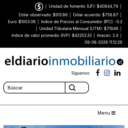
│
Unidad de fomento (UF): $40844.79
│
Dólar observado: $913.86
│
Dólar acuerdo: $758.87
│
Euro: $1053.08
│
Indice de Precios al Consumidor (IPC): -0.2
│
Unidad Tributaria Mensual (UTM): $71649
│
Indice de valor promedio (IVP): $42253.33
│
Imacec: 2.4
│
09-08-2026 11:12:29
Síguenos:
Menu