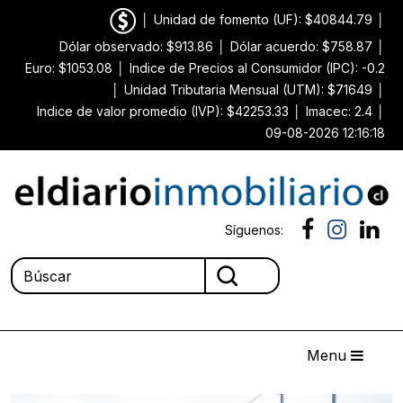
│
Unidad de fomento (UF): $40844.79
│
Dólar observado: $913.86
│
Dólar acuerdo: $758.87
│
Euro: $1053.08
│
Indice de Precios al Consumidor (IPC): -0.2
│
Unidad Tributaria Mensual (UTM): $71649
│
Indice de valor promedio (IVP): $42253.33
│
Imacec: 2.4
│
09-08-2026 12:16:18
Síguenos:
Menu