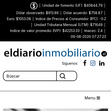
│
Unidad de fomento (UF): $40844.79
│
Dólar observado: $913.86
│
Dólar acuerdo: $758.87
│
Euro: $1053.08
│
Indice de Precios al Consumidor (IPC): -0.2
│
Unidad Tributaria Mensual (UTM): $71649
│
Indice de valor promedio (IVP): $42253.33
│
Imacec: 2.4
│
09-08-2026 07:27:23
Síguenos:
Menu