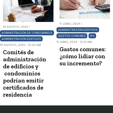
11 JUNIO, 2024 /
19 AGOSTO, 2025 /
ADMINISTRACIÓN EDIFICIOS
ADMINISTRACIÓN DE CONDOMINIOS
GASTOS COMUNES
IPC
ADMINISTRACIÓN EDIFICIOS
11 JUNIO, 2024 - 12:01 AM
19 AGOSTO, 2025 - 12:00 AM
Gastos comunes:
Comités de
¿cómo lidiar con
administración
su incremento?
de edificios y
condominios
podrían emitir
certificados de
residencia