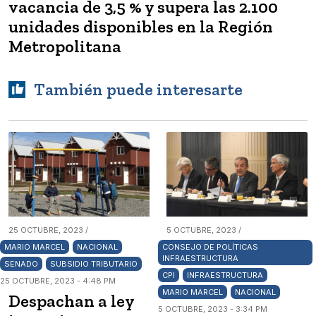
vacancia de 3,5 % y supera las 2.100
unidades disponibles en la Región
Metropolitana
También puede interesarte
25 OCTUBRE, 2023 /
5 OCTUBRE, 2023 /
MARIO MARCEL
NACIONAL
CONSEJO DE POLÍTICAS
INFRAESTRUCTURA
SENADO
SUBSIDIO TRIBUTARIO
CPI
INFRAESTRUCTURA
25 OCTUBRE, 2023 - 4:48 PM
MARIO MARCEL
NACIONAL
Despachan a ley
5 OCTUBRE, 2023 - 3:34 PM