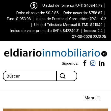
│
Unidad de fomento (UF): $40844.79
│
Dólar observado: $913.86
│
Dólar acuerdo: $758.87
│
Euro: $1053.08
│
Indice de Precios al Consumidor (IPC): -0.2
│
Unidad Tributaria Mensual (UTM): $71649
│
Indice de valor promedio (IVP): $42240.31
│
Imacec: 2.4
│
07-08-2026 22:18:25
Síguenos:
Menu