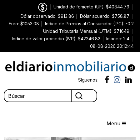
│
Unidad de fomento (UF): $40844.79
│
Dólar observado: $913.86
│
Dólar acuerdo: $758.87
│
Euro: $1053.08
│
Indice de Precios al Consumidor (IPC): -0.2
│
Unidad Tributaria Mensual (UTM): $71649
│
Indice de valor promedio (IVP): $42246.82
│
Imacec: 2.4
│
08-08-2026 20:12:44
Síguenos:
Menu