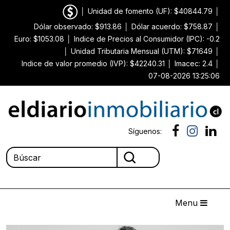
│
Unidad de fomento (UF): $40844.79
│
Dólar observado: $913.86
│
Dólar acuerdo: $758.87
│
Euro: $1053.08
│
Indice de Precios al Consumidor (IPC): -0.2
│
Unidad Tributaria Mensual (UTM): $71649
│
Indice de valor promedio (IVP): $42240.31
│
Imacec: 2.4
│
07-08-2026 13:25:06
Síguenos:
Menu