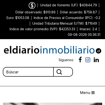
│
Unidad de fomento (UF): $40844.79
│
Dólar observado: $913.86
│
Dólar acuerdo: $758.87
│
Euro: $1053.08
│
Indice de Precios al Consumidor (IPC): -0.2
│
Unidad Tributaria Mensual (UTM): $71649
│
Indice de valor promedio (IVP): $42253.33
│
Imacec: 2.4
│
09-08-2026 05:36:31
Síguenos:
Menu